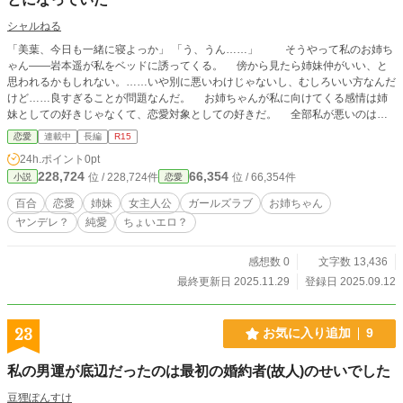
シャルねる
「美葉、今日も一緒に寝よっか」 「う、うん……」 そうやって私のお姉ち
ゃん――岩本遥が私をベッドに誘ってくる。 傍から見たら姉妹仲がいい、と
思われるかもしれない。……いや別に悪いわけじゃないし、むしろいい方なんだ
けど……良すぎることが問題なんだ。 お姉ちゃんが私に向けてくる感情は姉
妹としての好きじゃなくて、恋愛対象としての好きだ。 全部私が悪いのはわ
かってる。でも、私は同性愛者じゃないし、それ以前に、お姉ちゃんに対し
恋愛
連載中
長編
R15
て……家族に対してそんな感情は無い。もちろんお姉ちゃんのことは好きなんだ
24h.ポイント
0pt
けど、それは家族として、姉妹としてなんだから。 ほんとに、あの時あんな
228,724
66,354
位 / 228,724件
位 / 66,354件
小説
恋愛
ことさえしなければ……
百合
恋愛
姉妹
女主人公
ガールズラブ
お姉ちゃん
ヤンデレ？
純愛
ちょいエロ？
感想数 0
文字数 13,436
最終更新日 2025.11.29
登録日 2025.09.12
23
お気に入り追加
9
私の男運が底辺だったのは最初の婚約者(故人)のせいでした
豆狸ぽんすけ