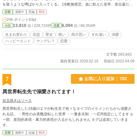
を疑うような噂ばかり入ってくる。 (冷酷無慈悲、血に飢えた皇帝、皇位簒だ─
─父帝殺害！？ えっ、あの優しかったユースが……？) 記憶と真反対の噂に戸
恋愛
連載中
長編
R15
惑いながら、17歳になったテレーゼは彼に会うため皇宮の侍女に志願した。 だ
24h.ポイント
63pt
が、そこにいた彼は17年前と変わらない美貌を除いて過去の面影が一切無くな
13,810
6,094
位 / 228,724件
位 / 66,354件
小説
恋愛
っていて──？ 「はっ戯言を述べるのはいい加減にしろ。……臣下は狂帝だと噂
するのに」 「そんなことありません。誰が何を言おうと、わたしはユリウス陛
生まれ変わり
悲恋
聖女
呪い
両片思い
すれ違い
溺愛
下がお優しい方だと知っています」 徐々に何者なのか疑われているのを知らぬ
ハッピーエンド
ヤンデレ？
恋愛
まま、テレーゼとなったイザベルは、過去に囚われ続け、止まってしまった針を
動かしていく。 これは悲恋に終わったはずの恋がもう一度、結ばれるまでの
話。
文字数 265,842
最終更新日 2026.02.16
登録日 2022.04.09
7
お気に入り追加
782
異世界転生先で溺愛されてます！
目玉焼きはソース
異世界転生した18歳のエマが転生先で色々なタイプのイケメンたちから溺愛さ
れる話。 ・男性のみ美醜逆転した世界 ・一妻多夫制 ・一応R指定にしてます ⚠️
一部、差別的表現・暴力的表現が入るかもしれません タグは追加していきま
す。
恋愛
連載中
短編
R15