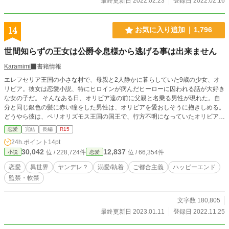
最終更新日 2022.02.23
登録日 2022.02.16
14
お気に入り追加
1,796
世間知らずの王女は公爵令息様から逃げる事は出来ません
Karamimi
書籍情報
エレフセリア王国の小さな村で、母親と2人静かに暮らしていた9歳の少女、オ
リビア。彼女は恋愛小説、特にヒロインが病んだヒーローに囚われる話が大好き
な女の子だ。 そんなある日、オリビア達の前に父親と名乗る男性が現れた。自
分と同じ銀色の髪に赤い瞳をした男性は、オリビアを愛おしそうに抱きしめる。
どうやら彼は、ペリオリズモス王国の国王で、行方不明になっていたオリビアの
母を10年もの間探し続けていたらしい。 国に帰る事を渋る母親を説得し、父親
恋愛
完結
長編
R15
と3人で帰る事を決意するオリビア。ただ父親は、オリビアの大好きな小説のヒ
24h.ポイント
14pt
ーロー同様非情に嫉妬深く、母親だけでなくオリビアまでも王宮から出る事を禁
30,042
12,837
位 / 228,724件
位 / 66,354件
小説
恋愛
じてしまう。 それでもそれなりに楽しく生きていたオリビアの前に、1人の少年
が現れ… 世間知らずな平民上がりの王女と、そんな彼女の虜になってしまった
恋愛
異世界
ヤンデレ？
溺愛/執着
ご都合主義
ハッピーエンド
公爵令息の恋のお話です。 ご都合主義全開、ヤンデレ？系のお話です。 よろし
監禁・軟禁
くお願いしますm(__)m
文字数 180,805
最終更新日 2023.01.11
登録日 2022.11.25