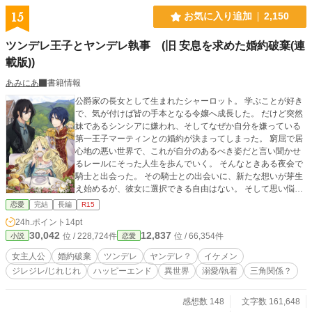
15
お気に入り追加
2,150
ツンデレ王子とヤンデレ執事 (旧 安息を求めた婚約破棄(連
載版))
あみにあ
書籍情報
公爵家の長女として生まれたシャーロット。 学ぶことが好き
で、気が付けば皆の手本となる令嬢へ成長した。 だけど突然
妹であるシンシアに嫌われ、そしてなぜか自分を嫌っている
第一王子マーティンとの婚約が決まってしまった。 窮屈で居
心地の悪い世界で、これが自分のあるべき姿だと言い聞かせ
るレールにそった人生を歩んでいく。 そんなときある夜会で
騎士と出会った。 その騎士との出会いに、新たな想いが芽生
え始めるが、彼女に選択できる自由はない。 そして思い悩ん
だ末、シャーロットが導きだした答えとは……。 表紙イラス
恋愛
完結
長編
R15
ト:San+様(Twitterアカウント@San_plus_) ※以前、短編にて
24h.ポイント
14pt
投稿しておりました「安息を求めた婚約破棄」の連載版とな
30,042
12,837
位 / 228,724件
位 / 66,354件
小説
恋愛
ります。短編を読んでいない方にもわかるようになっており
ますので、ご安心下さい。 結末は短編と違いがございますの
女主人公
婚約破棄
ツンデレ
ヤンデレ？
イケメン
で、最後まで楽しんで頂ければ幸いです。 ※毎日更新、全3
ジレジレ/じれじれ
ハッピーエンド
異世界
溺愛/執着
三角関係？
部構成 全81話。(2020年3月7日21時完結) ★おまけ投稿
中★ ※小説家になろう様でも掲載しております。
感想数 148
文字数 161,648