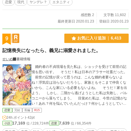
恋愛
現代
ヤンデレ？
エタニティ
感想数 2
文字数 11,602
最終更新日 2020.01.23
登録日 2020.01.23
9
お気に入り追加
6,413
記憶喪失になったら、義兄に溺愛されました。
せいめ
書籍情報
婚約者の不貞現場を見た私は、ショックを受けて前世の記
憶を思い出す。 そうだ！私は日本のアラサー社畜だった。
前世の記憶が戻って思うのは、こんな婚約者要らないよ
ね！浮気症は治らないだろうし、家族ともそこまで仲良くな
いから、こんな家にいる必要もないよね。 そうだ！家を出
よう。 しかし、二階から逃げようとした私は失敗し、バル
コニーから落ちてしまう。 目覚めた私は、今世の記憶がな
い！あれ？何を悩んでいたんだっけ？何かしようとしてい
た？ 豪華な部屋に沢山のメイド達。そして、カッコいいお
恋愛
完結
長編
R15
兄様。 金持ちの家に生まれて、美少女だなんてラッキ
24h.ポイント
42pt
ー！ふふっ！今世では楽しい人生を送るぞー！ しかし。…
17,169
7,639
位 / 228,724件
位 / 66,354件
小説
恋愛
婚約者がいたの？しかも、全く愛されてなくて、相手にもさ
れてなかったの？ えっ？私が記憶喪失になった理由？お兄