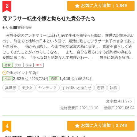
3
お気に入り追加
1,849
元アラサー転生令嬢と拗らせた貴公子たち
せいめ
書籍情報
侯爵令嬢のアンネマリーは流行り病で生死を彷徨った際に、前世の記憶を思い
出す。前世では地球の日本という国で、婚活に勤しむアラサー女子の杏奈であっ
た自分を。 病から回復し、今まで家や家族の為に我慢し、貴族令嬢らしく過
ごしてきたことがバカらしくなる。 また、自分を蔑ろにする婚約者の存在を
疑問に感じる。 「あんな奴と結婚なんて無理だわー。」 無事に婚約を解消
し、自分らしく生きていこうとしたところであったが、不慮の事故で亡くなって
恋愛
完結
長編
R15
しまう。 そして、死んだはずのアンネマリーは、また違う人物にまた生まれ
24h.ポイント
513pt
変わる。アンネマリーの記憶は殆ど無く、杏奈の記憶が強く残った状態で。
2,629
1,446
位 / 228,724件
位 / 66,354件
小説
恋愛
生まれ変わったのは、アンネマリーが亡くなってすぐ、アンネマリーの従姉妹の
マリーベルとしてだった。 マリーベルはアンネマリーの記憶がほぼ無いので
異世界
美少女
ヤンデレ？
すれ違いと拗らせ
恋愛
執着
気付かないが、見た目だけでなく言動や所作がアンネマリーにとても似ているこ
とで、かつての家族や親族、友人が興味を持つようになる。 「従姉妹だし、多
文字数 431,975
少は似ていたっておかしくないじゃない。」 三度目の人生はどうなる⁈ まず
はアンネマリー編から。 誤字脱字、お許しください。 素人のご都合主義の小説
最終更新日 2021.11.10
登録日 2021.06.04
です。申し訳ありません。
4
お気に入り追加
2,748