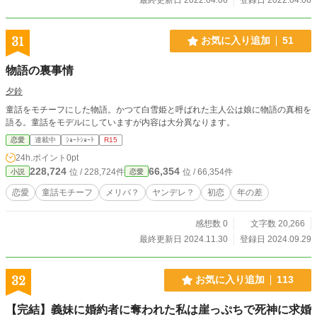
31
お気に入り追加
51
物語の裏事情
夕鈴
童話をモチーフにした物語。かつて白雪姫と呼ばれた主人公は娘に物語の真相を
語る。童話をモデルにしていますが内容は大分異なります。
恋愛
連載中
ｼｮｰﾄｼｮｰﾄ
R15
24h.ポイント
0pt
228,724
66,354
位 / 228,724件
位 / 66,354件
小説
恋愛
恋愛
童話モチーフ
メリバ？
ヤンデレ？
初恋
年の差
感想数 0
文字数 20,266
最終更新日 2024.11.30
登録日 2024.09.29
32
お気に入り追加
113
【完結】義妹に婚約者に奪われた私は崖っぷちで死神に求婚