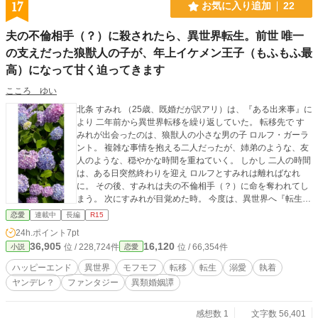
17
お気に入り追加
22
夫の不倫相手（？）に殺されたら、異世界転生。前世 唯一
の支えだった狼獣人の子が、年上イケメン王子（もふもふ最
高）になって甘く迫ってきます
こころ ゆい
北条 すみれ （25歳、既婚だが訳アリ）は、『ある出来事』に
より 二年前から異世界転移を繰り返していた。 転移先で す
みれが出会ったのは、狼獣人の小さな男の子 ロルフ・ガーラ
ント。 複雑な事情を抱える二人だったが、姉弟のような、友
人のような、穏やかな時間を重ねていく。 しかし 二人の時間
は、ある日突然終わりを迎え ロルフとすみれは離ればなれ
に。 その後、すみれは夫の不倫相手（？）に命を奪われてし
まう。 次にすみれが目覚めた時。 今度は、異世界へ『転生』
していてーー？ 再会したロルフは、彼女より年上に成長して
恋愛
連載中
長編
R15
いて、戸惑うすみれをよそに、甘く迫ってくる。 『僕はいつ
24h.ポイント
7pt
でも君の味方だって、言ったはずだよ？』 『まだ知らないフ
36,905
16,120
位 / 228,724件
位 / 66,354件
小説
恋愛
リをするの？君は残酷だね。.....それでも 好きだよ』 『ね
ぇ、何でもするから......他の男の所なんて 行かないで。ずっ
ハッピーエンド
異世界
モフモフ
転移
転生
溺愛
執着
とずっと、僕のことだけ 考えててよ.....」 ほんのりヤンデレ
ヤンデレ？
ファンタジー
異類婚姻譚
（？？？）もふもふヒーロー ✖️ おとなしそうに見えて 芯のあ
る ヒロイン そんな二人（と個性豊かなキャラ）が織りなす、
執着・溺愛 ストーリー。 ※作品の無断転載、AI学習など一切
感想数 1
文字数 56,401