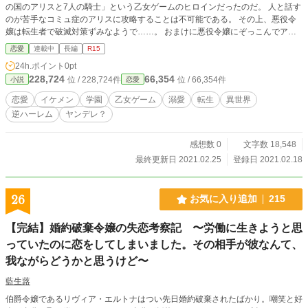
の国のアリスと7人の騎士」という乙女ゲームのヒロインだったのだ。 人と話す
のが苦手なコミュ症のアリスに攻略することは不可能である。 その上、悪役令
嬢は転生者で破滅対策ずみなようで……。 おまけに悪役令嬢にぞっこんでアリ
スに敵対的だった攻略キャラもなんだかんだと構ってくる始末。 私は転生者じ
恋愛
連載中
長編
R15
ゃないのでゲームの知識もないただのパンピーなんです！とうの昔に攻略なんて
24h.ポイント
0pt
諦めてますから関わらないでください！
228,724
66,354
位 / 228,724件
位 / 66,354件
小説
恋愛
恋愛
イケメン
学園
乙女ゲーム
溺愛
転生
異世界
逆ハーレム
ヤンデレ？
感想数 0
文字数 18,548
最終更新日 2021.02.25
登録日 2021.02.18
26
お気に入り追加
215
【完結】婚約破棄令嬢の失恋考察記 〜労働に生きようと思
っていたのに恋をしてしまいました。その相手が彼なんて、
我ながらどうかと思うけど〜
藍生蕗
伯爵令嬢であるリヴィア・エルトナはつい先日婚約破棄されたばかり。嘲笑と好