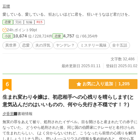
豆狸
愛している、愛している。 狂おしいほどに君を。 狂いそうなほど君だけを。
恋愛
完結
短編
R15
24h.ポイント
99pt
10,674
4,757
位 / 228,724件
位 / 66,354件
小説
恋愛
異世界
恋愛
夫の浮気
ヤンデレ？
ミステリー風味
全十五話
文字数 32,486
最終更新日 2025.01.11
登録日 2025.01.02
6
お気に入り追加
1,205
生まれ変わり令嬢は、初恋相手への心残りを晴らします(と
意気込んだのはいいものの、何やら先行き不穏です！？)
夕香里
書籍情報
無実の罪をあえて被り、処刑されたイザベル。目を開けると産まれたての赤子に
なっていた。 どうやら処刑された後、同じ国の伯爵家にテレーゼと名付けられ
て生まれたらしい。 (よく分からないけれど、こうなったら前世の心残りを解消
しましょう！) そう思い、想い人──ユリウスの情報を集め始めると、何やら耳