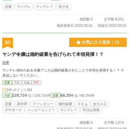
恋愛
ヤンデレ
ヤンデレ？
美少女
感想数 0
文字数 8,551
最終更新日 2022.05.01
登録日 2022.05.01
30
お気に入り追加
11
ヤンデ令嬢は婚約破棄を告げられて本領発揮！？
四季
ヤンデレ傾向のある令嬢アニカは婚約破棄されたことで本領を発揮する！？ ※
真似しないでください。
恋愛
完結
短編
R15
24h.ポイント
0pt
228,724
66,354
位 / 228,724件
位 / 66,354件
小説
恋愛
恋愛
異世界
ファンタジー
婚約破棄
ざまぁ
女主人公
ややダーク
ハッピーエンド？
ヤンデレ？
R15は保険
感想数 0
文字数 1,074
最終更新日 2022.04.06
登録日 2022.04.06