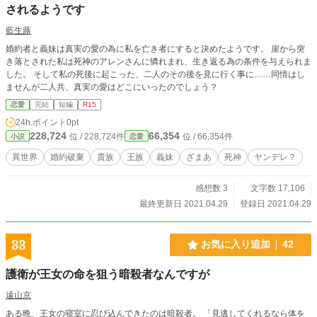
されるようです
藍生蕗
婚約者と義妹は真実の愛の為に私を亡き者にすると決めたようです。 崖から突
き落とされた私は死神のアレンさんに憐れまれ、生き返る為の条件を与えられま
した。 そして私の死後に起こった、二人のその後を見に行く事に……同情はし
ませんが二人共、真実の愛はどこにいったのでしょう？
恋愛
完結
短編
R15
24h.ポイント
0pt
228,724
66,354
位 / 228,724件
位 / 66,354件
小説
恋愛
異世界
婚約破棄
貴族
王族
義妹
ざまあ
死神
ヤンデレ？
感想数 3
文字数 17,106
最終更新日 2021.04.29
登録日 2021.04.29
33
お気に入り追加
42
護衛が王女の命を狙う暗殺者なんですが
遠山京
ある晩、王女の寝室に忍び込んできたのは暗殺者。 「見逃してくれるなら体を