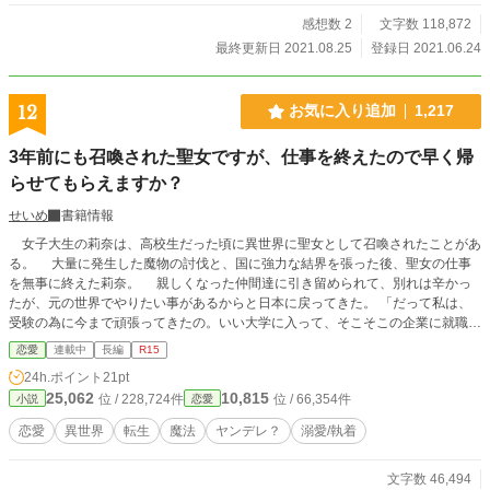
感想数 2
文字数 118,872
最終更新日 2021.08.25
登録日 2021.06.24
12
お気に入り追加
1,217
3年前にも召喚された聖女ですが、仕事を終えたので早く帰
らせてもらえますか？
せいめ
書籍情報
女子大生の莉奈は、高校生だった頃に異世界に聖女として召喚されたことがあ
る。 大量に発生した魔物の討伐と、国に強力な結界を張った後、聖女の仕事
を無事に終えた莉奈。 親しくなった仲間達に引き留められて、別れは辛かっ
たが、元の世界でやりたい事があるからと日本に戻ってきた。 「だって私は、
受験の為に今まで頑張ってきたの。いい大学に入って、そこそこの企業に就職す
るのが夢だったんだから。治安が良くて、美味しい物が沢山ある日本の方が最高
恋愛
連載中
長編
R15
よ。」 その後、無事に大学生になった莉奈はまた召喚されてしまう。 召喚
24h.ポイント
21pt
されたのは、高校生の時に召喚された異世界の国と同じであった。しかし、あの
25,062
10,815
位 / 228,724件
位 / 66,354件
小説
恋愛
時から3年しか経ってないはずなのに、こっちの世界では150年も経っていた。
「聖女も2回目だから、さっさと仕事を終わらせて、早く帰らないとね！」 今
恋愛
異世界
転生
魔法
ヤンデレ？
溺愛/執着
回は無事に帰れるのか…？ ご都合主義です。 誤字脱字お許しください。
文字数 46,494