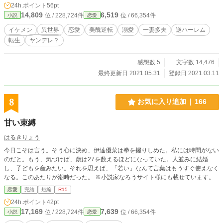
24h.ポイント
56pt
14,809
6,519
位 / 228,724件
位 / 66,354件
小説
恋愛
イケメン
異世界
恋愛
美醜逆転
溺愛
一妻多夫
逆ハーレム
転生
ヤンデレ？
感想数 5
文字数 14,476
最終更新日 2021.05.31
登録日 2021.03.11
8
お気に入り追加
166
甘い束縛
はるきりょう
今日こそは言う。そう心に決め、伊達優菜は拳を握りしめた。私には時間がない
のだと。もう、気づけば、歳は27を数えるほどになっていた。人並みに結婚
し、子どもを産みたい。それを思えば、「若い」なんて言葉はもうすぐ使えなく
なる。このあたりが潮時だった。 ※小説家なろうサイト様にも載せています。
恋愛
完結
短編
R15
24h.ポイント
42pt
17,169
7,639
位 / 228,724件
位 / 66,354件
小説
恋愛