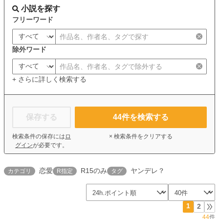
小説を探す
フリーワード
除外ワード
+ さらに詳しく検索する
保存する
44
件を検索する
検索条件の保存には
ロ
× 検索条件をクリアする
グイン
が必要です。
恋愛
R15のみ
ヤンデレ？
カテゴリ
R指定
タグ
1
2
44
件