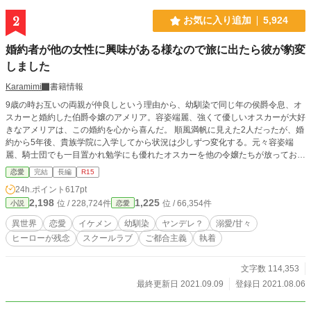
2
お気に入り追加
5,924
婚約者が他の女性に興味がある様なので旅に出たら彼が豹変
しました
Karamimi
書籍情報
9歳の時お互いの両親が仲良しという理由から、幼馴染で同じ年の侯爵令息、オ
スカーと婚約した伯爵令嬢のアメリア。容姿端麗、強くて優しいオスカーが大好
きなアメリアは、この婚約を心から喜んだ。 順風満帆に見えた2人だったが、婚
約から5年後、貴族学院に入学してから状況は少しずつ変化する。元々容姿端
麗、騎士団でも一目置かれ勉学にも優れたオスカーを他の令嬢たちが放っておく
訳もなく、毎日たくさんの令嬢に囲まれるオスカー。 特に最近は、侯爵令嬢の
恋愛
完結
長編
R15
ミアと一緒に居る事も多くなった。自分より身分が高く美しいミアと幸せそうに
24h.ポイント
617pt
微笑むオスカーの姿を見たアメリアは、ある決意をする。 そんなアメリアに対
2,198
1,225
位 / 228,724件
位 / 66,354件
小説
恋愛
し、オスカーは… とても残念なヒーローと、行動派だが周りに流されやすいヒ
ロインのお話です。
異世界
恋愛
イケメン
幼馴染
ヤンデレ？
溺愛/甘々
ヒーローが残念
スクールラブ
ご都合主義
執着
文字数 114,353
最終更新日 2021.09.09
登録日 2021.08.06