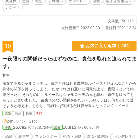
異世界
恋愛
転生
すれ違い
ヤンデレ？
溺愛
ざまぁ要素あり
様教えてー！ ご都合主義です。内容も緩いです。 誤字脱
レジーナ
字お許しください。 義兄の話が多いです。 閑話も多いで
す。
文字数 150,179
最終更新日 2023.03.30
登録日 2021.12.24
10
お気に入り追加
404
一夜限りの関係だったはずなのに、責任を取れと迫られてま
す。
甘寧
魔女であるシャルロッテは、偉才と呼ばれる魔導師ルイースとひょんなことから
身体の関係を持ってしまう。 だがそれはお互いに同意の上で一夜限りという約
束だった。 それなのに、ルイースはシャルロッテの元を訪れ「責任を取っても
らう」と言い出した。 後腐れのない関係を好むシャルロッテは、何とかして逃
げようと考える。しかし、逃げれば逃げるだけ愛が重くなっていくルイース…
身体から始まる恋愛模様◎ ※タイトル一部変更しました。
恋愛
完結
長編
R15
24h.ポイント
21pt
25,062
10,815
位 / 228,724件
位 / 66,354件
小説
恋愛
恋愛
異世界
ファンタジー
執着・溺愛
魔女×魔導師
ヤンデレ？