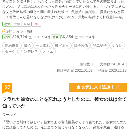
奇が自分を取り巻く。 わたくしも自分が婚約していたなんてその時知りました
けどね。 父は昔結ばれなかった女性を今も一途に想い続ける。 リヴィアはそん
な父と政略結婚の母との間に産まれた娘で、父は娘に無関心。 貴族だからと言
って何故こんな思いをしなければいけないのか、貴族の結婚はそれ程意味のある
ものなのか。 そんな思いを抱えるリヴィアは、父と境遇を同じくする第二皇子
恋愛
完結
長編
R15
と知り合い、自身にわだかまる思いを彼にぶつけてしまうのだが…… ※小説家
24h.ポイント
0pt
になろう・カクヨムでも掲載してます
228,724
66,354
位 / 228,724件
位 / 66,354件
小説
恋愛
婚約破棄
魔術
一目惚れ
微ざまぁ
親子関係
第二皇子
切ない
ダーク
ヤンデレ？
オネエ
感想数 3
文字数 241,014
最終更新日 2021.01.03
登録日 2020.11.19
27
お気に入り追加
13
フラれた彼女のことを忘れようとしたのに、彼女の妹は全て
知っていた
ワールド
「悪いけど別れて欲しい」彼女である岩浪亜美からそう言われた。彼女のためだ
けに頑張ってきたのに、俺は全てを信じられなくなった。 高校卒業後、逃げる