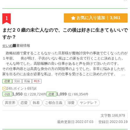
1
お気に入り追加
3,961
まだ２０歳の未亡人なので、この後は好きに生きてもいいで
すか？
せいめ
書籍情報
政略結婚で愛することもなかった旦那様が魔物討伐中の事故で亡くなったのが
１年前。 喪が明け、子供がいない私はこの家を出て行くことに決めました。
そんな時でした。高額報酬の良い仕事があると声を掛けて頂いたのです。
その仕事内容とは高貴な身分の方の閨指導のようでした。非常に悩みましたが、
家を出るのにお金が必要な私は、その仕事を受けることに決めたのです。 閨
指導って、そんなに何度も会う必要ないですよね？しかも、指導が必要には見え
恋愛
完結
長編
R15
ませんでしたが…。 でも、高額な報酬なので文句は言いませんわ。 家を出
24h.ポイント
697pt
る資金を得た私は、今度こそ自由に好きなことをして生きていきたいと考えて旅
1,950
1,099
位 / 228,724件
位 / 66,354件
小説
恋愛
立つことに決めました。 その後、新しい生活を楽しんでいる私の所に現れた
のは……。 まずは亡くなったはずの旦那様との話から。 ご都合主
異世界
恋愛
執着
ご都合主義
溺愛
ヤンデレ？
義です。 設定は緩いです。 誤字脱字申し訳ありません。 主人公の名前を
途中から間違えていました。 アメリアです。すみません。
文字数 166,979
最終更新日 2022.07.03
登録日 2022.03.19