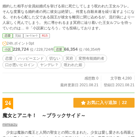
婚約した相手が全員結婚式を挙げる前に死亡してしまう呪われた王女ルフレ。
そんな度重なる婚約者の死に彼女は絶望し、何度も自殺未遂を繰り返すようにな
る。それを心配した父である国王が彼女を離宮に閉じ込めるが、流行病により一
人寂しく死んでしまう。 光に導かれるまま冥府に辿り着いた王女ルフレを待っ
ていたのは… ※「小説家になろう」でも投稿しております。
恋愛
完結
ｼｮｰﾄｼｮｰﾄ
R15
24h.ポイント
0pt
228,724
66,354
位 / 228,724件
位 / 66,354件
小説
恋愛
恋愛
ハッピーエンド
切ない
冥府
変態有能婚約者
口が悪いヒロイン
ヤンデレ？
呪われた姫
感想数 0
文字数 4,280
最終更新日 2021.08.21
登録日 2021.08.21
24
お気に入り追加
22
魔女とアニキ！ ～ブラックサイド～
mimiaizu
少女は魔族の魔王と人間の聖女との間に生まれた。少女は愛し愛される両親と