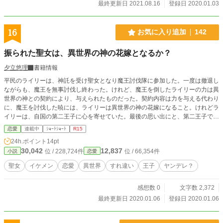
最終更新日 2021.08.16
登録日 2020.01.03
16
お気に入り追加
142
振られた聖女は、異世界の神の花嫁となるか？
夕立悠理
書籍情報
平民のライリーは、神託を受け聖女となり魔王討伐隊に参加した。一度は撤退し
ながらも、魔王を無事討伐し終わった。けれど、魔王を倒したライリーの力は異
世界の神との契約により、与えられたものだった。契約内容は力を与える代わり
に、魔王を討伐した暁には、ライリーは異世界の神の花嫁になること。けれどラ
イリーは、自国の第二王子に心を寄せていた。最後の思い出にと、第二王子であ
るエイダンに告白するが──。
恋愛
連載中
ｼｮｰﾄｼｮｰﾄ
R15
24h.ポイント
14pt
30,042
12,837
位 / 228,724件
位 / 66,354件
小説
恋愛
聖女
イケメン
恋愛
異世界
すれ違い
王子
ヤンデレ？
感想数 0
文字数 2,372
最終更新日 2020.01.06
登録日 2020.01.06