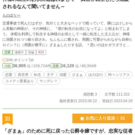
されるなんて聞いてません～
ものぽりー
交通事故で死んだはずが、気付くと大きなベッドで眠っていて、隣にはけしから
ん美貌の神様が。 その神様に、『僕の転生のお供になってよ』と頼まれてしま
う。 休暇を利用して転生する神様のお供として一緒に転生した主人公が、神様
に溺愛されつつ振り回され、もふもふに癒され、周囲に可愛がられながら自称ヒ
ロイン？に（周囲が勝手に）ざまぁしたりする話。 ＊思いのほかダラダラと長
引いてしまってます。なるべくざっくり進められるよう努力します… ＊マイペ
恋愛
連載中
長編
R15
ース投稿予定です。 ＊誤字脱字ありましたら教えていただけると助かります。
24h.ポイント
7pt
＊設定ゆるりふわりです。お目こぼしください。 ＊R-15は保険です。
36,905
16,120
位 / 228,724件
位 / 66,354件
小説
恋愛
恋愛
異世界
転生
王子
溺愛
ざまぁ
ほのぼの
時々シリアス
コメディ要素あり
ヤンデレ？
感想数 3
文字数 111,322
最終更新日 2023.06.22
登録日 2023.04.29
21
お気に入り追加
31
「ざまぁ」のために死に戻った公爵令嬢ですが、忠実な従者