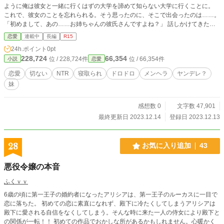
ように俺は彼女と一緒に行くはずの大学を諦めて知らない大学に行くことに。
これで、彼女のことを忘れられる。そう思ったのに、そこで出会ったのは……。
「初めまして、あの……お姉ちゃんの彼氏さんですよね？」 話しかけてきたの
はフラれた彼女の妹だった。
恋愛
連載中
長編
R15
24h.ポイント
0pt
228,724
66,354
位 / 228,724件
位 / 66,354件
小説
恋愛
恋愛
切ない
NTR
寝取られ
ドロドロ
メンヘラ
ヤンデレ？
妹
感想数 0
文字数 47,901
最終更新日 2023.12.14
登録日 2023.12.13
28
お気に入り追加
43
悪役令嬢の本音
ふくｖｖ
6歳の頃に第一王子の婚約者になったアリシアは、第一王子のルーカスに一目で
恋に落ちた。 初めての恋に素直になれず、殿下に冷たくしてしまうアリシアは
殿下に愛される自信をなくしてしまう。そんな時に来た一人の侍女により殿下と
の関係が一転！！ 初めての作品でおかしな所があるかもしれません。心暖かく