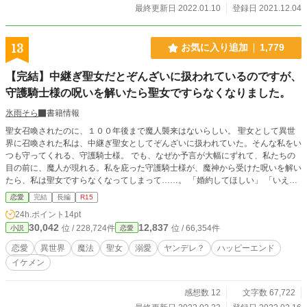
最終更新日 2022.01.10
登録日 2021.12.04
13
お気に入り追加
1,779
【完結】中継ぎ聖女だとぞんざいに扱われているのですが、
守護騎士様の呪いを解いたら聖女ですらなくなりました。
氷雨そら
書籍情報
聖女召喚されたのに、１００年後まで魔人襲来はないらしい。 聖女として異世
界に召喚された私は、中継ぎ聖女としてぞんざいに扱われていた。そんな私をい
つも守ってくれる、守護騎士様。 でも、なぜか予言が大幅にずれて、私たちの
目の前に、魔人が現れる。私を庇った守護騎士様が、魔神から受けた呪いを解い
たら、私は聖女ですらなくなってしまって……。 「婚約してほしい」 「いえ、
責任を取らせるわけには」 守護騎士様の誘いを断り、誰にも迷惑をかけないよ
恋愛
完結
長編
R15
う、王都から逃げ出した私は、辺境に引きこもる。けれど、私を探し当てた、聖
24h.ポイント
14pt
女様と呼んで、私と一定の距離を置いていたはずの守護騎士様の様子は、どこか
30,042
12,837
位 / 228,724件
位 / 66,354件
小説
恋愛
以前と違っているのだった。 元守護騎士と元聖女の溺愛のち少しヤンデレ物
語。 小説家になろう様にも、投稿しています。
恋愛
異世界
魔法
聖女
溺愛
ヤンデレ？
ハッピーエンド
イケメン
感想数 12
文字数 67,722