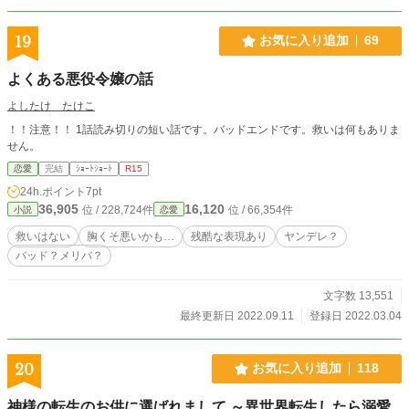
19
お気に入り追加
69
よくある悪役令嬢の話
よしたけ たけこ
！！注意！！ 1話読み切りの短い話です。バッドエンドです。救いは何もありま
せん。
恋愛
完結
ｼｮｰﾄｼｮｰﾄ
R15
24h.ポイント
7pt
36,905
16,120
位 / 228,724件
位 / 66,354件
小説
恋愛
救いはない
胸くそ悪いかも…
残酷な表現あり
ヤンデレ？
バッド？メリバ？
文字数 13,551
最終更新日 2022.09.11
登録日 2022.03.04
20
お気に入り追加
118
神様の転生のお供に選ばれまして ～異世界転生したら溺愛