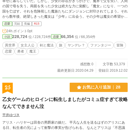
幸せに暮らしていた。しかし、少女の存在がきっかけで、魔界で父を失い、人間
の国で母を失う。両親を失った少女は絶大な力に覚醒し『魔女』になり、一つの
国を亡ぼす。それを危険視した魔族たちにダンジョンに封印されてしまう。それ
から数年後、絶望しきった魔女は『少年』に出会う。その少年は魔女の希望か絶
望か。奇妙な関係になった少年と魔女の『目的』を求める奇妙な冒険が始まっ
恋愛
完結
長編
R15
た。
24h.ポイント
0pt
228,724
66,354
位 / 228,724件
位 / 66,354件
小説
恋愛
異世界
女主人公
剣と魔法
旅
ヤンデレ？
ファンタジー
冒険
恋愛
勇者
魔王
感想数 0
文字数 53,379
最終更新日 2020.04.29
登録日 2019.12.02
25
お気に入り追加
28
乙女ゲームのヒロインに転生しましたがコミュ症すぎて攻略
なんてできません泣
平井ゆづき
アリス・ハリヤーは田舎の男爵家の娘だ。 平凡な人生を送るはずのアリスにあ
る日、転生者の兄によって衝撃の事実が告げられる。 なんとアリスは「不思議