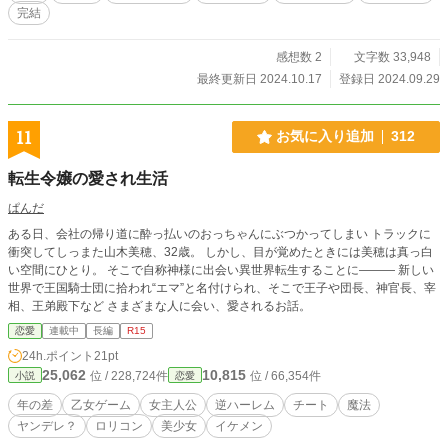
完結
感想数 2
文字数 33,948
最終更新日 2024.10.17
登録日 2024.09.29
11
お気に入り追加
312
転生令嬢の愛され生活
ぱんだ
ある日、会社の帰り道に酔っ払いのおっちゃんにぶつかってしまい トラックに
衝突してしっまた山木美穂、32歳。 しかし、目が覚めたときには美穂は真っ白
い空間にひとり。 そこで自称神様に出会い異世界転生することに――― 新しい
世界で王国騎士団に拾われ“エマ”と名付けられ、そこで王子や団長、神官長、宰
相、王弟殿下など さまざまな人に会い、愛されるお話。
恋愛
連載中
長編
R15
24h.ポイント
21pt
25,062
10,815
位 / 228,724件
位 / 66,354件
小説
恋愛
年の差
乙女ゲーム
女主人公
逆ハーレム
チート
魔法
ヤンデレ？
ロリコン
美少女
イケメン