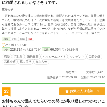
に溺愛されるしかなさそうです。
三歩ミチ
言われのない噂を理由に婚約破棄され、幽閉されたユリーシアは、復讐に燃え
ていた。復讐のためだけに「死に戻りの秘術」を完成させたユリーシアは、忠実
な従者であるルーカスに見守られ、見事に死に戻る。自分に惨めな思いをさせた
奴らに復讐しようと燃えるユリーシアであったが、なぜか同様に死に戻っていた
ルーカスが、とんでもないことを言い出して……？ ユリーシアは、病んだ愛
を抱える従者に、溺愛されるしかなさそうです。 ※「ざまぁ」描写はほぼない
恋愛
完結
短編
R15
です。 ※R15は保険です。 ※「小説家になろう」様にも投稿しています。
24h.ポイント
0pt
228,724
66,354
位 / 228,724件
位 / 66,354件
小説
恋愛
恋愛
異世界
婚約破棄
ハッピーエンド？
ヤンデレ？
公爵令嬢
悪役令嬢
死に戻り
女主人公
感想数 1
文字数 5,442
最終更新日 2022.09.10
登録日 2022.09.10
22
お気に入り追加
1
お姉ちゃんで遊んでたらいつの間にか取り返しのつかないこ
とになっていた