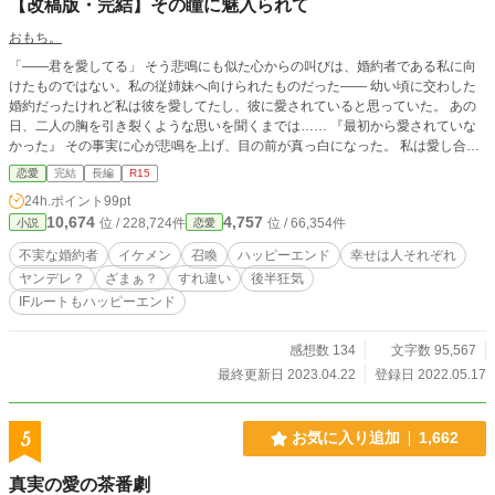
【改稿版・完結】その瞳に魅入られて
おもち。
「——君を愛してる」 そう悲鳴にも似た心からの叫びは、婚約者である私に向
けたものではない。私の従姉妹へ向けられたものだった—— 幼い頃に交わした
婚約だったけれど私は彼を愛してたし、彼に愛されていると思っていた。 あの
日、二人の胸を引き裂くような思いを聞くまでは…… 『最初から愛されていな
かった』 その事実に心が悲鳴を上げ、目の前が真っ白になった。 私は愛し合っ
ている二人を引き裂く『邪魔者』でしかないのだと、その光景を見ながらひたす
恋愛
完結
長編
R15
ら現実を受け入れるしかなかった。 『このまま婚姻を結んでも、私は一生愛
24h.ポイント
99pt
されない』 『私も一度でいいから、あんな風に愛されたい』 でも貴族令嬢で
10,674
4,757
位 / 228,724件
位 / 66,354件
小説
恋愛
ある立場が、父が、それを許してはくれない。 必死で気持ちに蓋をして、淡々
と日々を過ごしていたある日。偶然見つけた一冊の本によって、私の運命は大き
不実な婚約者
イケメン
召喚
ハッピーエンド
幸せは人それぞれ
く変わっていくのだった。 私も、貴方達のように自分の幸せを求めても許され
ヤンデレ？
ざまぁ？
すれ違い
後半狂気
ますか……？ ※後半、壊れてる人が登場します。苦手な方はご注意下さい。 ※
IFルートもハッピーエンド
このお話は私独自の設定もあります、ご了承ください。ご都合主義な場面も多々
あるかと思います。 ※『幸せは人それぞれ』と、いうような作品になっていま
す。苦手な方はご注意下さい。 ※こちらの作品は小説家になろう様でも掲載し
感想数 134
文字数 95,567
ています。
最終更新日 2023.04.22
登録日 2022.05.17
5
お気に入り追加
1,662
真実の愛の茶番劇