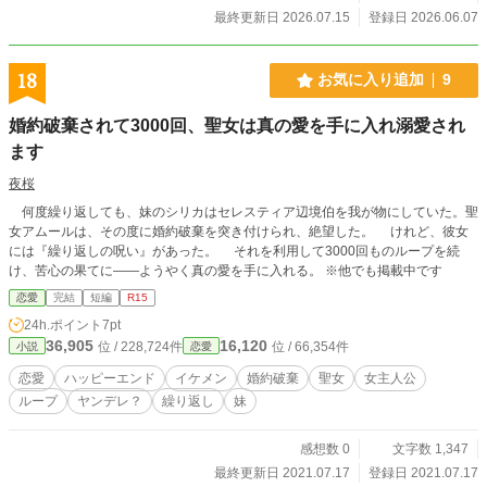
を固くお断りいたします。（Do not reupload / use my writing
最終更新日 2026.07.15
登録日 2026.06.07
for any purposes, including for AI）
18
お気に入り追加
9
婚約破棄されて3000回、聖女は真の愛を手に入れ溺愛され
ます
夜桜
何度繰り返しても、妹のシリカはセレスティア辺境伯を我が物にしていた。聖
女アムールは、その度に婚約破棄を突き付けられ、絶望した。 けれど、彼女
には『繰り返しの呪い』があった。 それを利用して3000回ものループを続
け、苦心の果てに――ようやく真の愛を手に入れる。 ※他でも掲載中です
恋愛
完結
短編
R15
24h.ポイント
7pt
36,905
16,120
位 / 228,724件
位 / 66,354件
小説
恋愛
恋愛
ハッピーエンド
イケメン
婚約破棄
聖女
女主人公
ループ
ヤンデレ？
繰り返し
妹
感想数 0
文字数 1,347
最終更新日 2021.07.17
登録日 2021.07.17