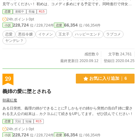
見守ってください！ 初めは、コメディ多めにする予定です。同時進行で侍女の
話も書いていきます！
恋愛
連載中
長編
R15
24h.ポイント
0pt
228,724
66,354
位 / 228,724件
位 / 66,354件
小説
恋愛
恋愛
悪役令嬢
イケメン
王太子
ハッピーエンド
ラブコメ
ヤンデレ？
感想数 0
文字数 24,761
最終更新日 2020.09.12
登録日 2020.04.25
29
お気に入り追加
6
義姉の愛に堕とされる
朝霧紅魔
ある日突然、義理の姉ができることに⁉︎ しかもその姉から突然の告白⁉︎ 姉に愛さ
れる主人公の結末は... カクヨムにて続きをUPしてます。 ぜひ読んでください！
恋愛
完結
短編
R15
24h.ポイント
0pt
228,724
66,354
位 / 228,724件
位 / 66,354件
小説
恋愛