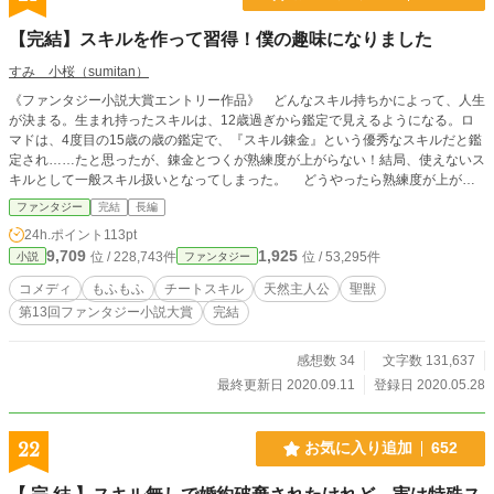
【完結】スキルを作って習得！僕の趣味になりました
すみ 小桜（sumitan）
《ファンタジー小説大賞エントリー作品》 どんなスキル持ちかによって、人生
が決まる。生まれ持ったスキルは、12歳過ぎから鑑定で見えるようになる。ロ
マドは、4度目の15歳の歳の鑑定で、『スキル錬金』という優秀なスキルだと鑑
定され……たと思ったが、錬金とつくが熟練度が上がらない！結局、使えないス
キルとして一般スキル扱いとなってしまった。 どうやったら熟練度が上がる
んだと思っていたところで、熟練度の上げ方を発見！ スキルの扱いを錬金に
ファンタジー
完結
長編
してもらおうとするも却下された為、仕方なくあきらめた。だが、ふと「作成条
24h.ポイント
113pt
件」という文字が目の前に見えて、その条件を達してみると、新しいスキルをゲ
9,709
1,925
位 / 228,743件
位 / 53,295件
小説
ファンタジー
ットした！ 天然ロマドと、タメで先輩のユイジュの突っ込みと、チェトの可
愛さ（ロマドの主観）で織りなす、スキルと笑いのアドベンチャー。
コメディ
もふもふ
チートスキル
天然主人公
聖獣
第13回ファンタジー小説大賞
完結
感想数 34
文字数 131,637
最終更新日 2020.09.11
登録日 2020.05.28
22
お気に入り追加
652