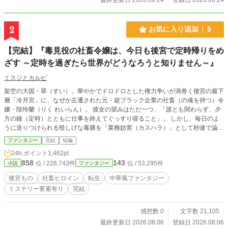
2
お気に入り追加
5
【完結】『毒見役の社畜令嬢は、今日も後宮で定時帰りをめ
ざす ～定時を過ぎたら世界がどうなろうと知りません～』
ミスジとカルビ
架空の大国・翠（すい）。華やかでドロドロとした権力争いが渦巻く後宮の最下
層「冷月宮」に、なぜか左遷された元・超ブラック企業の社畜（の魂を持つ）令
嬢・陸玲蘭（りく れいらん）。 彼女の望みはただ一つ、「誰とも関わらず、夕
方の鐘（定時）とともに仕事を終えてぐっすり寝ること」。 しかし、毎日のよ
うに送りつけられる怪しげな毒膳を「業務妨害（カスハラ）」として秒速で論破
し、勝手に後宮内の「労働環境とシフト制（ホワイト化）」を大改革していく彼
ファンタジー
完結
短編
女の姿は、周囲には**「底知れぬ慈悲と、神のごとき洞察力を持つ孤高の聖女」
24h.ポイント
1,462pt
**として完全に見誤られてしまう。 中間管理職の宦官課長を相棒（愚痴聞き相
858
143
位 / 228,743件
位 / 53,295件
小説
ファンタジー
手）に、今日も定時死守のために毒と労務管理を駆使する、前代未聞の宮廷お仕
事コメディ！
後宮もの
社畜ヒロイン
転生
中華風ファンタジー
ミステリー要素有り
完結
感想数 0
文字数 21,105
最終更新日 2026.08.06
登録日 2026.08.06