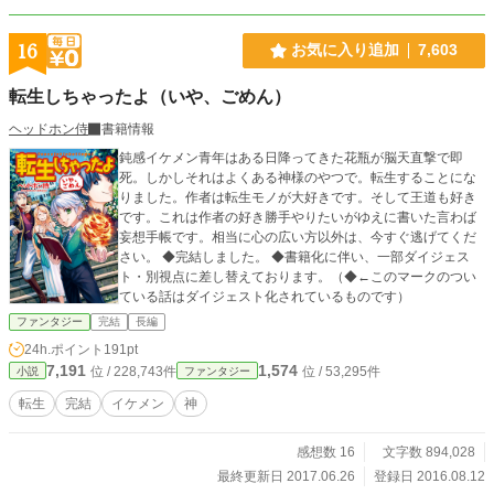
16
お気に入り追加
7,603
転生しちゃったよ（いや、ごめん）
ヘッドホン侍
書籍情報
鈍感イケメン青年はある日降ってきた花瓶が脳天直撃で即
死。しかしそれはよくある神様のやつで。転生することにな
りました。作者は転生モノが大好きです。そして王道も好き
です。これは作者の好き勝手やりたいがゆえに書いた言わば
妄想手帳です。相当に心の広い方以外は、今すぐ逃げてくだ
さい。 ◆完結しました。 ◆書籍化に伴い、一部ダイジェス
ト・別視点に差し替えております。（◆←このマークのつい
ている話はダイジェスト化されているものです）
ファンタジー
完結
長編
24h.ポイント
191pt
7,191
1,574
位 / 228,743件
位 / 53,295件
小説
ファンタジー
転生
完結
イケメン
神
感想数 16
文字数 894,028
最終更新日 2017.06.26
登録日 2016.08.12