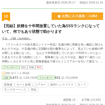
最終更新日 2026.05.17
登録日 2026.01.24
10
お気に入り追加
2,852
【完結】妖精を十年間放置していた為SSSランクになって
いて、何でもあり状態で助かります
すみ 小桜（sumitan）
《ファンタジー小説大賞エントリー作品》五歳の時に両親を失い施設に預けら
れたスラゼは、十五歳の時に王国騎士団の魔導士によって、見えていた妖精の声
が聞こえる様になった。 なんと十年間放置していたせいでSSSランクになっ
た名をラスと言う妖精だった！ 冒険者になったスラゼは、施設で一緒だった
仲間レンカとサツナと共に冒険者協会で借りたミニリアカーを引いて旅立つ。
ラスは、リアカーやスラゼのナイフにも加護を与え、軽くしたりのこぎりとし
ファンタジー
完結
長編
R15
て使えるようにしてくれた。そこでスラゼは、得意なDIYでリアカーの改造、テ
24h.ポイント
362pt
ーブルやイス、入れ物などを作って冒険を快適に変えていく。 そして何故か
3,671
631
位 / 228,743件
位 / 53,295件
小説
ファンタジー
三人は、可愛いモモンガ風モンスターの加護まで貰うのだった。
冒険者
チート妖精
リアカー
創作/ハンドメイド
ＤＩＹ
モンスターペット
完結
感想数 15
文字数 122,952
最終更新日 2020.04.15
登録日 2020.02.26