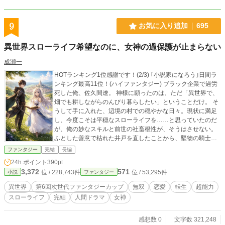
9
お気に入り追加
695
異世界スローライフ希望なのに、女神の過保護が止まらない
成瀬一
HOTランキング1位感謝です！(2/3) ｢小説家になろう｣日間ラ
ンキング最高11位！(ハイファンタジー) ブラック企業で過労
死した俺、佐久間遼。 神様に願ったのは、ただ「異世界で、
畑でも耕しながらのんびり暮らしたい」ということだけ。 そ
うして手に入れた、辺境の村での穏やかな日々。現状に満足
し、今度こそは平穏なスローライフを……と思っていたのだ
が、俺の妙なスキルと前世の社畜根性が、そうはさせない。
ふとした善意で枯れた井戸を直したことから、堅物の騎士団
長やら、過保護な女神やらに目をつけられることになる。 早
ファンタジー
完結
長編
く穏やかに暮らしたい。 俺は今日も、規格外に育った野菜を
24h.ポイント
390pt
手に、皆の姿を眺めている。 【毎日18:00更新】 ※表紙画像
3,372
571
位 / 228,743件
位 / 53,295件
小説
ファンタジー
はAIを使用しています
異世界
第6回次世代ファンタジーカップ
無双
恋愛
転生
超能力
スローライフ
完結
人間ドラマ
女神
感想数 0
文字数 321,248