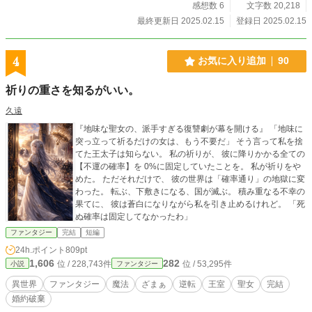
感想数 6
文字数 20,218
最終更新日 2025.02.15
登録日 2025.02.15
4
お気に入り追加
90
祈りの重さを知るがいい。
久遠
『地味な聖女の、派手すぎる復讐劇が幕を開ける』 「地味に
突っ立って祈るだけの女は、もう不要だ」 そう言って私を捨
てた王太子は知らない。 私の祈りが、 彼に降りかかる全ての
【不運の確率】を 0%に固定していたことを。 私が祈りをや
めた。 ただそれだけで、 彼の世界は「確率通り」の地獄に変
わった。 転ぶ、下敷きになる、国が滅ぶ。 積み重なる不幸の
果てに、 彼は蒼白になりながら私を引き止めるけれど。 「死
ぬ確率は固定してなかったわ」
ファンタジー
完結
短編
24h.ポイント
809pt
1,606
282
位 / 228,743件
位 / 53,295件
小説
ファンタジー
異世界
ファンタジー
魔法
ざまぁ
逆転
王室
聖女
完結
婚約破棄