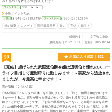
み！ あの子を救えるのはわたしだけ！
ファンタジー
完結
ｼｮｰﾄｼｮｰﾄ
24h.ポイント
71pt
12,849
2,385
位 / 228,743件
位 / 53,295件
小説
ファンタジー
婚約破棄
コメディ
西洋風異世界
短い
完結
転生？
感想数 1
文字数 1,600
最終更新日 2022.02.14
登録日 2022.02.14
29
お気に入り追加
821
【完結】虐げられた武闘派伯爵令嬢は辺境伯と憧れのスロー
ライフ目指して魔獣狩りに勤しみます！～実家から追放され
ましたが、今最高に幸せです！～
雲井咲穂（くもいさほ）
◇SS/閑話「ミレッタの正体」を公開しました。// 「戦う」伯爵令嬢はお好きで
すか――？ 私は、継母が作った借金のせいで、売られる形でこれから辺境伯に
嫁ぐことになったそうです。 「お前の居場所なんてない」と継母に実家を追放
された伯爵令嬢コーデリア。 多額の借金の肩代わりをしてくれた「魔獣」と怖
れられている辺境伯カイルに身売り同然で嫁ぐことに。実母の死、実父の病によ