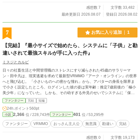
感想数 7
文字数 33,482
最終更新日 2026.08.07
登録日 2026.08.02
7
お気に入り追加
1
【完結】『最小サイズで始めたら、システムに「子供」と勘
違いされて最強スキルが手に入った件』
ミスジとカルビ
日々の社畜生活と中間管理職のストレスにすり減らされた45歳のサラリーマ
ン・田中凡は、現実逃避を求めて最新型VRMMO『アーク・オンライン』の世界
へと飛び込む。 「小さいものへの密かな憧れ」から、アバターの身長を限界ま
で小さく設定したところ、ログインした彼の姿は実年齢：推定7歳前後の「極小
美少年」になっていた。 しかも、その幼すぎる外見のせいでシステムに「保護
対象の幼児」と誤認識され、理不尽に強力な子供専用スキル**【おいたんの庇
ファンタジー
完結
短編
護】や【てんしのいばら】**を強制付与されてしまう。 さらにボイスチェンジ
24h.ポイント
560pt
ャーまで同期してしまい、内心はおっさんなのに声は「きゅぴーん☆」と高音で
2,366
401
位 / 228,743件
位 / 53,295件
小説
ファンタジー
愛くるしいものに。 通りすがりのプレイヤーからは「迷子の天使様」と勘違い
されて頭をなで回され、調子に乗って絡んできた初心者狩り（PK）集団は無邪
ファンタジー
VRMMO
おっさん主人公
無意識
勘違い
完結
気なワンパンで宇宙の彼方へ吹き飛ばすハプニング。 会社員時代に培った徹夜
のスケジュール管理能力と、圧倒的に小さな体格による「超回避」を武器に、本
感想数 0
文字数 19,173
人はマイペースにスローライフを送りたいだけなのに、周囲のトップランカーた