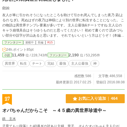
drop
友人が車に引かれそうになったところを助けて引かれ死んでしまった夜乃 凪(よ
るの なぎ)。死ぬはずの夜乃は神様により別の世界に転生することになった。 こ
の物語は異世界テンプレ要素が多いです。 主人公最強&チートですね 主人公の
キャラ崩壊具合はそうゆうものだと思ってください！ 初めて書くので 読みづら
い部分や誤字が沢山あると思います。 それでもいいという方はどうぞ！ (本編は
完結しました)
ファンタジー
連載中
長編
R15
24h.ポイント
85pt
11,459
2,190
位 / 228,743件
位 / 53,295件
小説
ファンタジー
異世界
転生
チート
完結
最強
主人公最強
神
感想数 586
文字数 486,558
最終更新日 2017.02.25
登録日 2016.08.08
27
お気に入り追加
464
オバちゃんだからこそ ～４５歳の異世界珍道中～
鉄 主水
子育ても一段落した40過ぎの訳あり主婦、里子。 そんなオバちゃん主人公が、