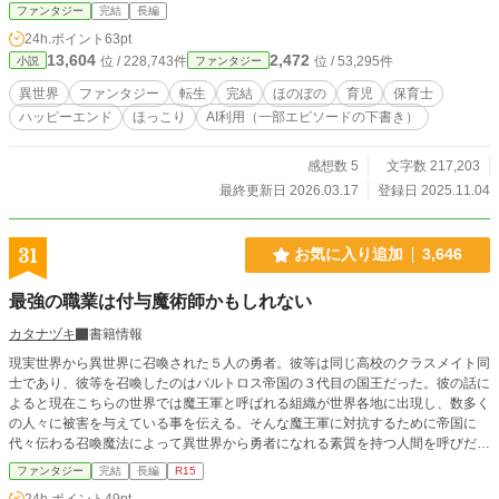
齢化していて結婚適齢期の男性なんていもしないし、チートな魔法も使えそうに
ファンタジー
完結
長編
ない。創造神を恨みつつマニュアル通り街に出ると、そこで「魔力持ち」として
24h.ポイント
63pt
忌み嫌われる子どもたちとの出会いが。「子どもには安心して楽しく過ごせる場
13,604
2,472
位 / 228,743件
位 / 53,295件
小説
ファンタジー
所が必要」が信条のサチは、彼らを小屋に連れ帰ることを決め、異世界で保育士
兼りんご農家生活を始める。 ※「小説家になろう」にも投稿しています。
異世界
ファンタジー
転生
完結
ほのぼの
育児
保育士
ハッピーエンド
ほっこり
AI利用（一部エピソードの下書き）
感想数 5
文字数 217,203
最終更新日 2026.03.17
登録日 2025.11.04
31
お気に入り追加
3,646
最強の職業は付与魔術師かもしれない
カタナヅキ
書籍情報
現実世界から異世界に召喚された５人の勇者。彼等は同じ高校のクラスメイト同
士であり、彼等を召喚したのはバルトロス帝国の３代目の国王だった。彼の話に
よると現在こちらの世界では魔王軍と呼ばれる組織が世界各地に出現し、数多く
の人々に被害を与えている事を伝える。そんな魔王軍に対抗するために帝国に
代々伝わる召喚魔法によって異世界から勇者になれる素質を持つ人間を呼びだし
たらしいが、たった一人だけ巻き込まれて召喚された人間がいた。 召喚された
ファンタジー
完結
長編
R15
勇者の中でも小柄であり、他の４人には存在するはずの「女神の加護」と呼ばれ
24h.ポイント
49pt