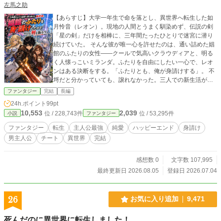
左馬之助
【あらすじ】大学一年生で命を落とし、異世界へ転生した如
月怜音（レオン）。現地の人間とうまく馴染めず、伝説の剣
「星の剣」だけを相棒に、三年間たったひとりで迷宮に潜り
続けていた。 そんな彼が唯一心を許せたのは、通い詰めた娼
館のふたりの女性――クールで気高いクラウディアと、明る
く人懐っこいミランダ。ふたりを自由にしたい一心で、レオ
ンはある決断をする。「ふたりとも、俺が身請けする」。 不
埒だと分かっていても、譲れなかった。三人での新生活が始
まったグレイシアの街で、レオンは静かに、けれど誰よりも
ファンタジー
完結
長編
本気で、ふたりの幸せのために剣を振るう。 盗賊、迷宮の魔
24h.ポイント
99pt
物、そして過去に囚われたままの家族――ふたりの笑顔を守
10,553
2,039
位 / 228,743件
位 / 53,295件
小説
ファンタジー
るため、レオンの戦いはまだ終わらない。 不器用で、口下手
で、でも誰よりも一途な転生者と、ふたりのヒロインが紡
ファンタジー
転生
主人公最強
純愛
ハッピーエンド
身請け
ぐ、あたたかい異世界ラブファンタジー。
男主人公
チート
異世界
完結
感想数 0
文字数 107,995
最終更新日 2026.08.05
登録日 2026.07.04
26
お気に入り追加
9,471
死んだのに異世界に転生しました！