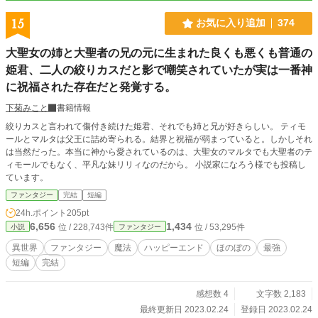
15
お気に入り追加
374
大聖女の姉と大聖者の兄の元に生まれた良くも悪くも普通の
姫君、二人の絞りカスだと影で嘲笑されていたが実は一番神
に祝福された存在だと発覚する。
下菊みこと
書籍情報
絞りカスと言われて傷付き続けた姫君、それでも姉と兄が好きらしい。 ティモ
ールとマルタは父王に詰め寄られる。結界と祝福が弱まっていると。しかしそれ
は当然だった。本当に神から愛されているのは、大聖女のマルタでも大聖者のテ
ィモールでもなく、平凡な妹リリィなのだから。 小説家になろう様でも投稿し
ています。
ファンタジー
完結
短編
24h.ポイント
205pt
6,656
1,434
位 / 228,743件
位 / 53,295件
小説
ファンタジー
異世界
ファンタジー
魔法
ハッピーエンド
ほのぼの
最強
短編
完結
感想数 4
文字数 2,183
最終更新日 2023.02.24
登録日 2023.02.24