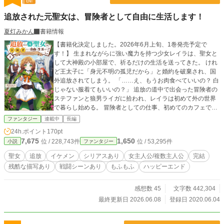
追放された元聖女は、冒険者として自由に生活します！
夏灯みかん
書籍情報
【書籍化決定しました。2026年6月上旬、1巻発売予定で
す！】 生まれながらに強い魔力を持つ少女レイラは、聖女と
して大神殿の小部屋で、祈るだけの生活を送ってきた。 けれ
ど王太子に「身元不明の孤児だから」と婚約を破棄され、国
外追放されてしまう。 「……え、もうお肉食べていいの？ 白
じゃない服着てもいいの？」 追放の道中で出会った冒険者の
ステファンと狼男ライガに拾われ、レイラは初めて外の世界
で暮らし始める。 冒険者としての仕事、初めてのカフェでの
お茶会。 隣国での生活の中で、レイラは少しずつ自分の居場
ファンタジー
連載中
長編
所を作っていく。 一方、レイラが去った王国では魔物が発生
24h.ポイント
170pt
し、大神殿の大司教は彼女を取り戻そうと動き出していた。
7,675
1,650
位 / 228,743件
位 / 53,295件
小説
ファンタジー
――私はなんなの？ どこから来たの？ これは、救う存在と
して利用されてきた少女が、「自分のこれから」を選び直し
聖女
追放
イケメン
シリアスあり
女主人公/複数主人公
完結
ていく物語。 ※スピンオフ外伝 【完結】悪食エルフと風の魔
残酷な描写あり
戦闘シーンあり
もふもふ
ハッピーエンド
法使いは、辺境遺跡で相棒になりました。 肉も魔物も食べ
る“悪食エルフ”エドラヒルと、 老魔法使いオリヴァーの若き
日の出会いと冒険を描いた物語です。 ▼外伝はこちら https://
感想数 45
文字数 442,304
www.alphapolis.co.jp/novel/417802211/393035061
最終更新日 2026.06.08
登録日 2020.06.04