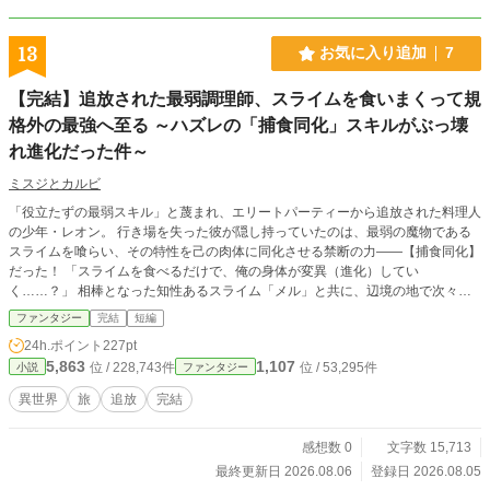
合わせて投稿させていただいております。 ※2019年10月28
日、完結いたしました。ありがとうございました！
13
お気に入り追加
7
【完結】追放された最弱調理師、スライムを食いまくって規
格外の最強へ至る ～ハズレの「捕食同化」スキルがぶっ壊
れ進化だった件～
ミスジとカルビ
「役立たずの最弱スキル」と蔑まれ、エリートパーティーから追放された料理人
の少年・レオン。 行き場を失った彼が隠し持っていたのは、最弱の魔物である
スライムを喰らい、その特性を己の肉体に同化させる禁断の力――【捕食同化】
だった！ 「スライムを食べるだけで、俺の身体が変異（進化）してい
く……？」 相棒となった知性あるスライム「メル」と共に、辺境の地で次々と
特殊なスライムを捕食していくレオン。 兎の脚力、狼の牙と嗅覚、そしてゴー
ファンタジー
完結
短編
レムの剛力――。スライムを狩るたびに人間の常識を逸脱した「ぶっ壊れ能力」
24h.ポイント
227pt
を手に入れ、レオンは知らず知らずのうちに人知を超えた最強の存在へと変貌を
5,863
1,107
位 / 228,743件
位 / 53,295件
小説
ファンタジー
遂げていく。 これは、ハズレ扱いされた少年が最弱から最強へと駆け上がり、
やがて世界を揺るがすすべての理を凌駕していく、痛快スライム・ファンタジー
異世界
旅
追放
完結
開幕！
感想数 0
文字数 15,713
最終更新日 2026.08.06
登録日 2026.08.05