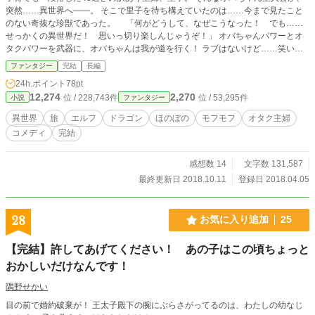
突然……異世界へ――。 そこで里子を待ち構えていたのは……今まで見たこと
のない奇抜な珍獣であった。 「何がどうして、なぜこうなった！ でも……
せっかくの異世界だ！ 思いっ切り楽しんじゃうぞ！」 オバちゃんパワーとオ
タクパワーを武器に、オバちゃんは我が道を行く！ ラブはないけど……笑いあ
り、涙ありの異世界ドタバタ珍道中。 いざ……はじまり、はじまり……。 ※こ
ファンタジー
完結
長編
の作品は、エブリスタ様、小説家になろう様でも投稿しています。
24h.ポイント
78pt
12,274
2,270
位 / 228,743件
位 / 53,295件
小説
ファンタジー
異世界
旅
エルフ
ドラゴン
ほのぼの
モフモフ
オタク主婦
コメディ
完結
感想数 14
文字数 131,587
最終更新日 2018.10.11
登録日 2018.04.05
28
お気に入り追加
25
【完結】許してあげてください！ あの子はこの頃ちょっと
おかしいだけなんです！
隅野せかい
目の前で婚約破棄が！ 王太子殿下の腕にぶらさがってるのは、わたしの幼なじ