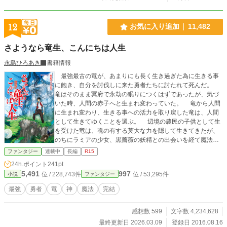
12
お気に入り追加
11,482
さようなら竜生、こんにちは人生
永島ひろあき
書籍情報
最強最古の竜が、あまりにも長く生き過ぎた為に生きる事
に飽き、自分を討伐しに来た勇者たちに討たれて死んだ。
竜はそのまま冥府で永劫の眠りにつくはずであったが、気づ
いた時、人間の赤子へと生まれ変わっていた。 竜から人間
に生まれ変わり、生きる事への活力を取り戻した竜は、人間
として生きてゆくことを選ぶ。 辺境の農民の子供として生
を受けた竜は、魂の有する莫大な力を隠して生きてきたが、
のちにラミアの少女、黒薔薇の妖精との出会いを経て魔法の
力を見いだされて魔法学院へと入学する。 かつて竜であっ
ファンタジー
連載中
長編
R15
たその人間は、魔法学院で過ごす日々の中、美しく強い学友
24h.ポイント
241pt
達やかつての友である大地母神や吸血鬼の女王、龍の女皇達
5,491
997
位 / 228,743件
位 / 53,295件
小説
ファンタジー
との出会いを経て生きる事の喜びと幸福を知ってゆく。 ※お
陰様をもちまして2015年3月に書籍化いたしました。書籍化
最強
勇者
竜
神
魔法
完結
該当箇所はダイジェストと差し替えております。 このダイ
ジェスト化は書籍の出版をしてくださっているアルファポリ
感想数 599
文字数 4,234,628
スさんとの契約に基づくものです。ご容赦のほど、よろしく
お願い申し上げます。 ※2016年9月より、ハーメルン様でも
最終更新日 2026.03.09
登録日 2016.08.16