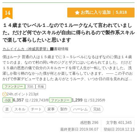
14
お気に入り追加
5,818
１４歳までレベル１..なので１ルークなんて言われていまし
た。だけど何でかスキルが自由に得られるので製作系スキル
で楽して暮らしたいと思います
カムイイムカ（神威異夢華）
書籍情報
僕はルーク 普通の人は１５歳までに３～５レベルになるはずなのに僕は１４歳
で１のまま、なので村の同い年のジグとザグにはいじめられてました。 だけど
１５歳の恩恵の儀で自分のスキルカードを得て人生が一転していきました。 洗
濯しか取り柄のなかった僕が何とか楽して暮らしていきます。 ------ この子のお
かげで作家デビューできました ありがとうルーク、いつか日の目を見れればい
いのですが
ファンタジー
完結
長編
24h.ポイント
213pt
6,357
1,299
位 / 228,743件
位 / 53,295件
小説
ファンタジー
楽
スキル
チート
家事
製作
ハーレム
完結
感想数 296
文字数 401,345
最終更新日 2019.06.07
登録日 2018.12.13