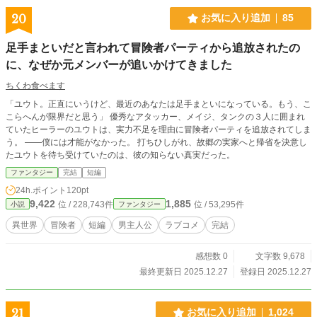
ち。 戦場は、血と魔術と欲望に濡れた、黒き貴公子の狩り場
20
お気に入り追加
85
へと変わっていく。 やがてルシエルは、三匹の美しい娘を従
えた、魔獣の若き女王クイーンと対峙する。 獣の誇りを宿し
足手まといだと言われて冒険者パーティから追放されたの
た女王すらも、自らの支配と欲望の檻へ呑み込もうとするル
に、なぜか元メンバーが追いかけてきました
シエル。 一方、公爵邸に残された愛妻リーザは、不在の夫の
秘密に少しずつ触れ始めていた。 戦場凌辱、異種姦、王族孕
ちくわ食べます
ませ、繁殖奴隷と化したケモ耳美少女たちへの「集団種付
け」の凄惨な宴。 若き魔王ルシエルの野望と性欲が、血塗ら
「ユウト。正直にいうけど、最近のあなたは足手まといになっている。もう、こ
れた戦場でさらに膨れ上がる、甘く残酷なダークファンタジ
こらへんが限界だと思う」 優秀なアタッカー、メイジ、タンクの３人に囲まれ
ー。
ていたヒーラーのユウトは、実力不足を理由に冒険者パーティを追放されてしま
う。 ――僕には才能がなかった。 打ちひしがれ、故郷の実家へと帰省を決意し
たユウトを待ち受けていたのは、彼の知らない真実だった。
ファンタジー
完結
短編
24h.ポイント
120pt
9,422
1,885
位 / 228,743件
位 / 53,295件
小説
ファンタジー
異世界
冒険者
短編
男主人公
ラブコメ
完結
感想数 0
文字数 9,678
最終更新日 2025.12.27
登録日 2025.12.27
21
お気に入り追加
1,024