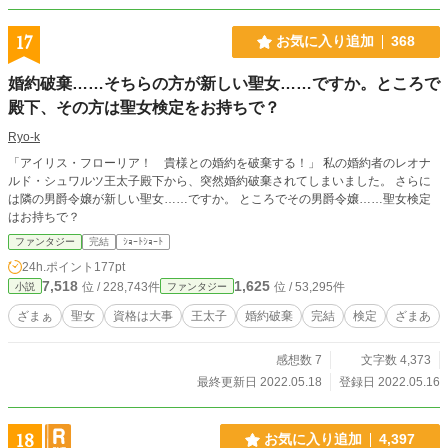
17
お気に入り追加
368
婚約破棄……そちらの方が新しい聖女……ですか。ところで
殿下、その方は聖女検定をお持ちで？
Ryo-k
「アイリス・フローリア！ 貴様との婚約を破棄する！」 私の婚約者のレオナ
ルド・シュワルツ王太子殿下から、突然婚約破棄されてしまいました。 さらに
は隣の男爵令嬢が新しい聖女……ですか。 ところでその男爵令嬢……聖女検定
はお持ちで？
ファンタジー
完結
ｼｮｰﾄｼｮｰﾄ
24h.ポイント
177pt
7,518
1,625
位 / 228,743件
位 / 53,295件
小説
ファンタジー
ざまぁ
聖女
資格は大事
王太子
婚約破棄
完結
検定
ざまあ
感想数 7
文字数 4,373
最終更新日 2022.05.18
登録日 2022.05.16
18
お気に入り追加
4,397