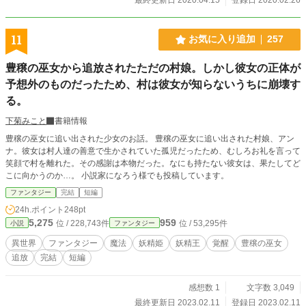
11
お気に入り追加
257
豊穣の巫女から追放されたただの村娘。しかし彼女の正体が
予想外のものだったため、村は彼女が知らないうちに崩壊す
る。
下菊みこと
書籍情報
豊穣の巫女に追い出された少女のお話。 豊穣の巫女に追い出された村娘、アン
ナ。彼女は村人達の善意で生かされていた孤児だったため、むしろお礼を言って
笑顔で村を離れた。その感謝は本物だった。なにも持たない彼女は、果たしてど
こに向かうのか…。 小説家になろう様でも投稿しています。
ファンタジー
完結
短編
24h.ポイント
248pt
5,275
959
位 / 228,743件
位 / 53,295件
小説
ファンタジー
異世界
ファンタジー
魔法
妖精姫
妖精王
覚醒
豊穣の巫女
追放
完結
短編
感想数 1
文字数 3,049
最終更新日 2023.02.11
登録日 2023.02.11