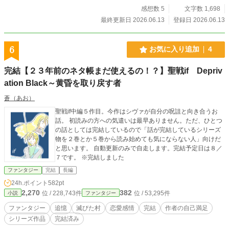
感想数 5
文字数 1,698
最終更新日 2026.06.13
登録日 2026.06.13
6
お気に入り追加
4
完結【２３年前のネタ帳まだ使えるの！？】聖戦if Depriv
ation Black～黄昏を取り戻す者
蒼（あお）
聖戦if中編５作目。今作はシヴァが自分の呪詛と向き合うお
話。 初読みの方への気遣いは最早ありません。ただ、ひとつ
の話としては完結しているので「話が完結しているシリーズ
物を２巻とか５巻から読み始めても気にならない人」向けだ
と思います。 自動更新のみで自走します。完結予定日は８／
７です。 ※完結しました
ファンタジー
完結
長編
24h.ポイント
582pt
2,270
382
位 / 228,743件
位 / 53,295件
小説
ファンタジー
ファンタジー
追憶
滅びた村
恋愛感情
完結
作者の自己満足
シリーズ作品
完結済み