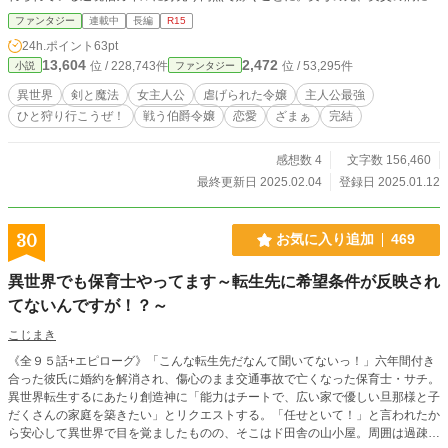
って継母と義妹に虐げられて育った彼女には、とある秘密があった。 そんなコ
ファンタジー
連載中
長編
R15
ーデリアに待ち受けていたのは、聖女に見捨てられた荒廃した領地と魔獣の脅
24h.ポイント
63pt
威、そして最凶と恐れられる夫との悲惨な生活――、ではなく。 「今日もひと
13,604
2,472
位 / 228,743件
位 / 53,295件
小説
ファンタジー
狩り行こうぜ」的なノリで親しく話しかけてくる朗らかな領民と、彼らに慕われ
るたくましくも心優しい「旦那様」で？？ ――義母が放置してくれたおかげで
異世界
剣と魔法
女主人公
虐げられた令嬢
主人公最強
伸び伸びこっそりひっそり、自分で剣と魔法の腕を磨いていてよかったです。
ひと狩り行こうぜ！
戦う伯爵令嬢
恋愛
ざまぁ
完結
騎士団も唸る腕前を見せる「武闘派」伯爵元令嬢は、辺境伯夫人として、夫婦二
人で仲良く楽しく魔獣を狩りながら領地開拓！今日も楽しく脅威を退けながら、
スローライフをまったり楽しみま…す？ ーーーーーーーーーーーー 読者様のお
感想数 4
文字数 156,460
かげです！いつも読みに来てくださり、本当にありがとうございます！ 読みに
最終更新日 2025.02.04
登録日 2025.01.12
来てくださる皆様のおかげです！本当に、本当にありがとうございます！！ 1/2
3 HOT 1位 ありがとうございました！！！ 1/17～22 HOT 1位 ファン
タジー 最高7位 ありがとうございました！！！ 1/16 HOT 1位 ファンタ
30
お気に入り追加
469
ジー 15位 ありがとうございました！！！ 1/15 HOT 1位 ファンタジ
ー 21位 ありがとうございました！！！ 1/14 HOT 8位 ありがとうござ
異世界でも保育士やってます～転生先に希望条件が反映され
いました！ 1/13 HOT 29位 ありがとうございました！ X（旧Twitter）やっ
ています。お気軽にフォロー＆声かけていただけましたら幸いです！ @hcwmac
てないんですが！？～
rame
こじまき
《全９５話+エピローグ》「こんな転生先だなんて聞いてないっ！」六年間付き
合った彼氏に婚約を解消され、傷心のまま交通事故で亡くなった保育士・サチ。
異世界転生するにあたり創造神に「能力はチートで、広い家で優しい旦那様と子
だくさんの家庭を築きたい」とリクエストする。「任せといて！」と言われたか
ら安心して異世界で目を覚ましたものの、そこはド田舎の山小屋。周囲は過疎高