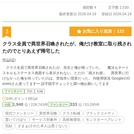
感想数 4
文字数 2,530
最終更新日 2026.04.19
登録日 2026.04.19
5
お気に入り追加
122
クラス全員で異世界召喚されたが、俺だけ教室に取り残され
たのでとりあえず帰宅した
中山(ほ)
クラス全員で異世界召喚されたが、先生と俺が残っていた。 魔法もチート
スキルもステータス画面すら表示されない、ただの「残され損」 異世界に行
けなかった俺を待っていたのは、世知辛い現実だった。 AI使用状況 GoogleのG
eminiさん使ってます〜 誤字脱字チェックと調べ物お願いしてます
ファンタジー
完結
短編
24h.ポイント
681pt
1,940
333
位 / 228,743件
位 / 53,295件
小説
ファンタジー
現代ファンタジー
異世界召喚
クラス転移
ブラックコメディ
置いてけぼり
サービス対象外
高校無償化
モンスターペアレント
完結
ざまぁ(された本人は悪くない)