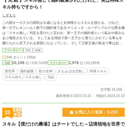
【 完 結 】スキル無しで婚約破棄されたけれど、実は特殊ス
キル持ちですから！
しずもり
この国オーガスタの国民は６歳になると女神様からスキルを授かる。 けれど、
第一王子レオンハルト殿下の婚約者であるマリエッタ・ルーデンブルグ公爵令嬢
は『スキル無し』判定を受けたと言われ、第一王子の婚約者という妬みや僻みも
あり嘲笑されている。 そしてある理由で第一王子から蔑ろにされている事も令
嬢たちから見下される原因にもなっていた。 そして王家主催の夜会で事は起こ
った。 第一王子が『スキル無し』を理由に婚約破棄を婚約者に言い渡したの
ファンタジー
完結
短編
だ。 そして彼は８歳の頃に出会い、学園で再会したという初恋の人ルナティア
24h.ポイント
106pt
と婚約するのだと宣言した。 しかし『スキル無し』の筈のマリエッタは本当は
10,108
1,978
位 / 228,743件
位 / 53,295件
小説
ファンタジー
スキル持ちであり、実は彼女のスキルは、、、、。 全１２話 ご都合主義のゆる
ゆる設定です。 言葉遣いや言葉は現代風の部分もあります。 登場人物へのざま
異世界
婚約破棄
私の女神
ざまぁはほぼ無し
特殊スキル
ぁはほぼ無いです。 魔法、スキルの内容については独自設定になっています。
スキル持ち／スキル無し
完結
誤字脱字、言葉間違いなどあると思います。見つかり次第、修正していますがご
容赦下さいませ。
文字数 34,296
最終更新日 2023.10.15
登録日 2023.10.10
23
お気に入り追加
6,215
スキル【僕だけの農場】はチートでした～辺境領地を世界で