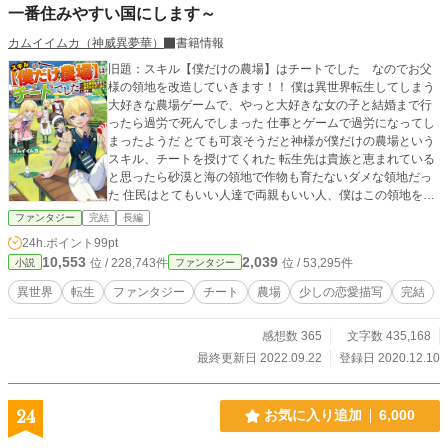
一番住みやすい国にします～
カムイイムカ（神威異夢華）
書籍情報
旧題：スキル【僕だけの農場】はチートでした なのでお父
様の領地を改造していきます！！ 僕は異世界転生してしまう
大好きな農場ゲームで、やっと大好きな女の子と結婚まで行
ったら過労で死んでしまった 仕事とゲームで過労になってし
まったようだ とても可哀そうだと神様が僕だけの農場という
スキル、チートを授けてくれた 転生先は貴族と恵まれている
と思ったら砂漠と海の領地で作物も育たないダメな領地だっ
た 住民はとてもいい人達で両親もいい人、僕はこの領地をチ
ートの力で一番にしてみせる ◇ HOTランキング一位獲得！
ファンタジー
完結
長編
皆さま本当にありがとうございます！ 無事に書籍化となり絶
24h.ポイント
99pt
賛発売中です よかったら手に取っていただけると嬉しいです
10,553
2,039
位 / 228,743件
位 / 53,295件
小説
ファンタジー
これからも日々勉強していきたいと思います ◇ 僕だけの農場
二巻発売ということで少しだけウィンたちが前へと進むこと
異世界
転生
ファンタジー
チート
農場
少しの恋愛描写
完結
となりました 毎日投稿とはいきませんが少しずつ進んでいき
ます
感想数 365
文字数 435,168
最終更新日 2022.09.22
登録日 2020.12.10
24
お気に入り追加
6,000