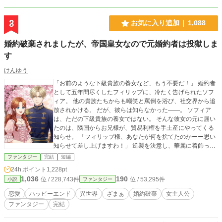
3
お気に入り追加
1,088
婚約破棄されましたが、帝国皇女なので元婚約者は投獄しま
す
けんゆう
「お前のような下級貴族の養女など、もう不要だ！」 婚約者
として五年間尽くしたフィリップに、冷たく告げられたソフ
ィア。 他の貴族たちからも嘲笑と罵倒を浴び、社交界から追
放されかける。 だが、彼らは知らなかった――。 ソフィア
は、ただの下級貴族の養女ではない。 そんな彼女の元に届い
たのは、隣国からお兄様が、貿易利権を手土産にやってくる
知らせ。 「フィリップ様、あなたが何を捨てたのかーー思い
知らせて差し上げますわ！」 逆襲を決意し、華麗に着飾って
パーティーに乗り込んだソフィア。 「妹を侮辱しただと？ 極
ファンタジー
完結
短編
刑にすべきはお前たちだ！」 ブチギレるお兄様。 貴族たちは
24h.ポイント
1,228pt
青ざめ、王国は崩壊寸前！？ 「ざまぁ」どころか 国家存亡の
1,036
190
位 / 228,743件
位 / 53,295件
小説
ファンタジー
危機 に！？ 果たしてソフィアはお兄様の暴走を止め、自由な
未来を手に入れられるか？ 「私の未来は、私が決めます！」
恋愛
ハッピーエンド
異世界
ざまぁ
婚約破棄
女主人公
皇女の誇りをかけた逆転劇、ここに開幕！
ファンタジー
完結