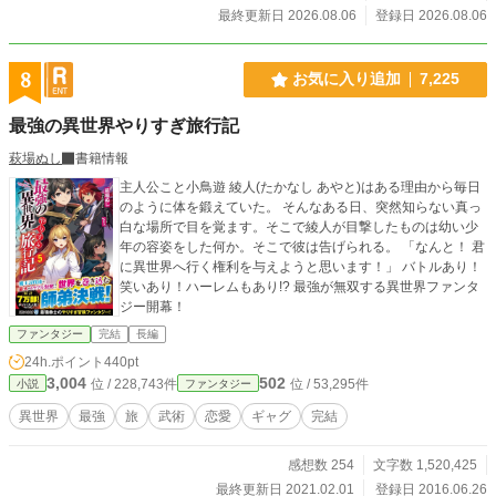
ちからは「謎の最強美少年」「神聖なる守護天使」と盛大に神格化されていく―
最終更新日 2026.08.06
登録日 2026.08.06
―。 おっさんの悲哀と、理不尽なまでの無双＆爆笑勘違いが入り交じる、最
速・最強のミニマム・ランカー成り上がりストーリー！
8
お気に入り追加
7,225
最強の異世界やりすぎ旅行記
萩場ぬし
書籍情報
主人公こと小鳥遊 綾人(たかなし あやと)はある理由から毎日
のように体を鍛えていた。 そんなある日、突然知らない真っ
白な場所で目を覚ます。そこで綾人が目撃したものは幼い少
年の容姿をした何か。そこで彼は告げられる。 「なんと！ 君
に異世界へ行く権利を与えようと思います！」 バトルあり！
笑いあり！ハーレムもあり!? 最強が無双する異世界ファンタ
ジー開幕！
ファンタジー
完結
長編
24h.ポイント
440pt
3,004
502
位 / 228,743件
位 / 53,295件
小説
ファンタジー
異世界
最強
旅
武術
恋愛
ギャグ
完結
感想数 254
文字数 1,520,425
最終更新日 2021.02.01
登録日 2016.06.26