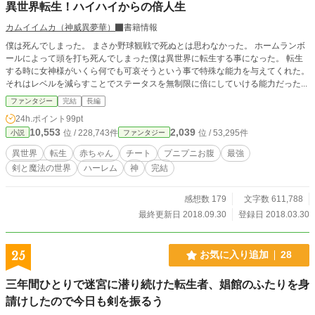
異世界転生！ハイハイからの倍人生
カムイイムカ（神威異夢華）
書籍情報
僕は死んでしまった。 まさか野球観戦で死ぬとは思わなかった。 ホームランボ
ールによって頭を打ち死んでしまった僕は異世界に転生する事になった。 転生
する時に女神様がいくら何でも可哀そうという事で特殊な能力を与えてくれた。
それはレベルを減らすことでステータスを無制限に倍にしていける能力だった...
ファンタジー
完結
長編
24h.ポイント
99pt
10,553
2,039
位 / 228,743件
位 / 53,295件
小説
ファンタジー
異世界
転生
赤ちゃん
チート
プニプニお腹
最強
剣と魔法の世界
ハーレム
神
完結
感想数 179
文字数 611,788
最終更新日 2018.09.30
登録日 2018.03.30
25
お気に入り追加
28
三年間ひとりで迷宮に潜り続けた転生者、娼館のふたりを身
請けしたので今日も剣を振るう