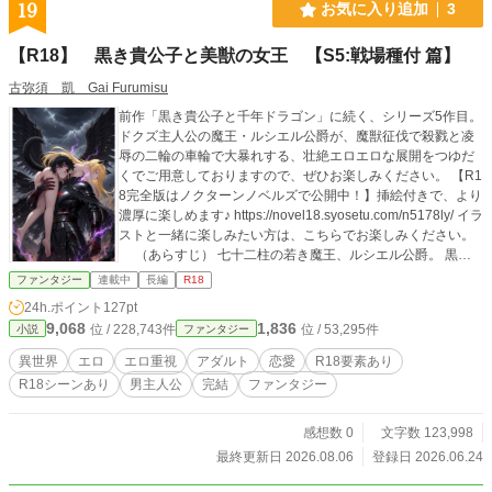
19
お気に入り追加
3
【R18】 黒き貴公子と美獣の女王 【S5:戦場種付 篇】
古弥須 凱 Gai Furumisu
前作「黒き貴公子と千年ドラゴン」に続く、シリーズ5作目。
ドクズ主人公の魔王・ルシエル公爵が、魔獣征伐で殺戮と凌
辱の二輪の車輪で大暴れする、壮絶エロエロな展開をつゆだ
くでご用意しておりますので、ぜひお楽しみください。 【R1
8完全版はノクターンノベルズで公開中！】挿絵付きで、より
濃厚に楽しめます♪ https://novel18.syosetu.com/n5178ly/ イラ
ストと一緒に楽しみたい方は、こちらでお楽しみください。
（あらすじ） 七十二柱の若き魔王、ルシエル公爵。 黒き
貴公子、ついに戦場へ――。 帝位継承を賭けた大いなる示威
ファンタジー
連載中
長編
R18
として、サタン帝王の嫡子アスモデール殿下は、辺境魔獣の
24h.ポイント
127pt
一斉討伐を打ち出す。 その大将のもと、家門をあげて出陣し
9,068
1,836
位 / 228,743件
位 / 53,295件
小説
ファンタジー
たルシエルは、愛する人間の妻リーザを公爵邸に残し、血と
殺戮の渦巻く戦場へ身を投じる。 高位魔術を駆使し、前衛突
異世界
エロ
エロ重視
アダルト
恋愛
R18要素あり
撃隊を率いて進軍する若き魔王。 魔獣の群れを圧倒し、戦場
R18シーンあり
男主人公
完結
ファンタジー
に君臨するルシエルを待っていたのは、ただの殺戮だけでは
なかった。 ――尻尾を切れば獣人化する、2本尻尾の未産メ
スたち。 自らの手で捕らえた…美しいケモノ耳の美少女たち
感想数 0
文字数 123,998
を思うさまにを犯し、孕ませ、繁殖奴隷に変える快楽に溺れ
最終更新日 2026.08.06
登録日 2026.06.24
るルシエル 鎖でつながれ、魔族の男たちに囲まれ、異種の精
液で孕まされることを、喘ぎながら懇願する、美しき獲物た