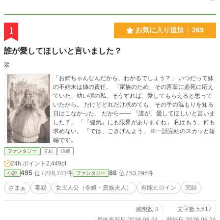
1
お気に入り追加
269
誰が愛してほしいと言いました？
翠
「お姉ちゃんなんだから、わかるでしょう？」 いつだって妹
の不始末は姉の責任。 「家族のため」その言葉に必死に応え
ていた、幼い頃の私。そうすれば、愛してもらえると思って
いたから。 だけどどれだけ求めても、その手の温もりを知る
日はこなかった。 だから—— 「誰が、愛してほしいと言いま
した？」 「『健気』にも限界がありますわ」 私はもう、何も
求めない。 「では、ごきげんよう」 ※一話完結のスカッと短
編です。
ファンタジー
完結
短編
24h.ポイント
2,449pt
495
86
位 / 228,743件
位 / 53,295件
小説
ファンタジー
ざまぁ
毒親
女主人公（令嬢・貴族夫人）
有能ヒロイン
完結
感想数 3
文字数 5,617
最終更新日 2026.06.24
登録日 2026.06.24