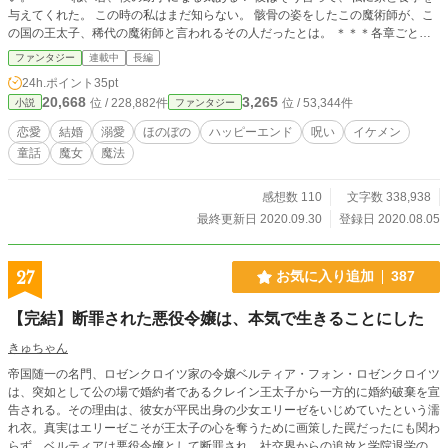
与えてくれた。 この時の私はまだ知らない。 骸骨の姿をしたこの魔術師が、こ
の国の王太子、稀代の魔術師と言われるその人だったとは。 ＊＊＊各章ごとに
話は完結しています。お気軽にどうぞ♪＊＊＊
ファンタジー
連載中
長編
24h.ポイント
35pt
20,668
3,265
位 / 228,882件
位 / 53,344件
小説
ファンタジー
恋愛
結婚
溺愛
ほのぼの
ハッピーエンド
呪い
イケメン
童話
魔女
魔法
感想数 110
文字数 338,938
最終更新日 2020.09.30
登録日 2020.08.05
27
お気に入り追加
387
【完結】断罪された悪役令嬢は、本気で生きることにした
きゅちゃん
帝国随一の名門、ロゼンクロイツ家の令嬢ベルティア・フォン・ロゼンクロイツ
は、突如として公の場で婚約者であるクレイン王太子から一方的に婚約破棄を宣
告される。その理由は、彼女が平民出身の少女エリーゼをいじめていたという濡
れ衣。真実はエリーゼこそが王太子の心を奪うために画策した罠だったにも関わ
らず、ベルティアは悪役令嬢として断罪され、社交界からの追放と学院退学の処