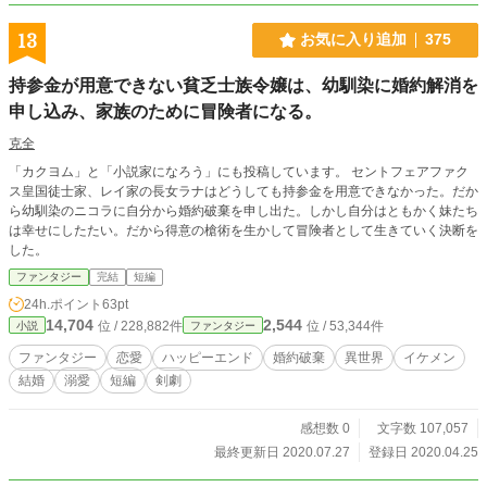
13
お気に入り追加
375
持参金が用意できない貧乏士族令嬢は、幼馴染に婚約解消を
申し込み、家族のために冒険者になる。
克全
「カクヨム」と「小説家になろう」にも投稿しています。 セントフェアファク
ス皇国徒士家、レイ家の長女ラナはどうしても持参金を用意できなかった。だか
ら幼馴染のニコラに自分から婚約破棄を申し出た。しかし自分はともかく妹たち
は幸せにしたたい。だから得意の槍術を生かして冒険者として生きていく決断を
した。
ファンタジー
完結
短編
24h.ポイント
63pt
14,704
2,544
位 / 228,882件
位 / 53,344件
小説
ファンタジー
ファンタジー
恋愛
ハッピーエンド
婚約破棄
異世界
イケメン
結婚
溺愛
短編
剣劇
感想数 0
文字数 107,057
最終更新日 2020.07.27
登録日 2020.04.25