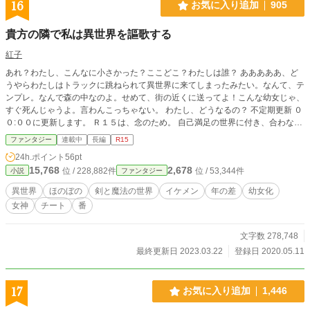
16
お気に入り追加
905
貴方の隣で私は異世界を謳歌する
紅子
あれ？わたし、こんなに小さかった？ここどこ？わたしは誰？ あああああ、ど
うやらわたしはトラックに跳ねられて異世界に来てしまったみたい。なんて、テ
ンプレ。なんで森の中なのよ。せめて、街の近くに送ってよ！こんな幼女じゃ、
すぐ死んじゃうよ。言わんこっちゃない。 わたし、どうなるの？ 不定期更新 ０
０:００に更新します。 Ｒ１５は、念のため。 自己満足の世界に付き、合わない
と感じた方は読むのをお止めください。設定ゆるゆるの思い付き、ご都合主義で
ファンタジー
連載中
長編
R15
書いているため、深い内容ではありません。さらっと読みたい方向けです。矛盾
24h.ポイント
56pt
点などあったらごめんなさい(>_<)
15,768
2,678
位 / 228,882件
位 / 53,344件
小説
ファンタジー
異世界
ほのぼの
剣と魔法の世界
イケメン
年の差
幼女化
女神
チート
番
文字数 278,748
最終更新日 2023.03.22
登録日 2020.05.11
17
お気に入り追加
1,446