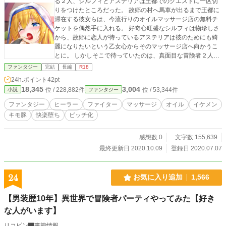
る２人、シルフィとアステリアは王都でのクエストに一区切
りをつけたところだった。 故郷の村へ馬車が出るまで王都に
滞在する彼女らは、今流行りのオイルマッサージ店の無料チ
ケットを偶然手に入れる。 好奇心旺盛なシルフィは物珍しさ
から、故郷に恋人が待っているアステリアは彼のためにも綺
麗になりたいという乙女心からそのマッサージ店へ向かうこ
とに。 しかしそこで待っていたのは、真面目な冒険者２人を
快楽を貪る雌へと変貌させる、甘くてドロドロとした淫猥な
ファンタジー
完結
長編
R18
施術だった。 シルフィとアステリアは故郷に戻ることも忘れ
24h.ポイント
42pt
てーー ★登場人物紹介★ ・シルフィ ファイターとして前衛
18,345
3,004
位 / 228,882件
位 / 53,344件
小説
ファンタジー
を支える元気っ子。 元気活発で天真爛漫なその性格で相棒の
アステリアを引っ張っていく。 特定の相手がいたことはない
ファンタジー
ヒーラー
ファイター
マッサージ
オイル
イケメン
が、人知れず恋に恋い焦がれている。 ・アステリア（アステ
キモ豚
快楽堕ち
ビッチ化
ィ） ヒーラーとして前衛で戦うシルフィを支える少女。 真面
目で誠実。優しい性格で、誰に対しても物腰が柔らかい。 シ
ルフィと他にもう１人いる幼馴染が恋人で、故郷の村で待っ
感想数 0
文字数 155,639
ている。 ・イケメン施術師 大人気オイルマッサージ店の受付
最終更新日 2020.10.09
登録日 2020.07.07
兼施術師。 腕の良さとその甘いマスクから女性客のリピート
必至である。 アステリアの最初の施術を担当。 ・肥満施術師
大人気オイルマッサージ店の知らざれる裏の施術師。 見た目
24
お気に入り追加
1,566
が醜悪で女性には生理的に受け付けられないような容姿のた
めか表に出てくることはないが、彼の施術を受けたことがあ
【男装歴10年】異世界で冒険者パーティやってみた【好き
る女性客のリピート指名率は９０％を超えるという。 シルフ
な人がいます】
ィの最初の施術を担当。 ・アルバード シルフィ、アステリア
の幼馴染。 アステリアの恋人で、故郷の村で彼女らを待って
リコピン
書籍情報