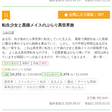
最終更新日 2023.04.15
登録日 2022.12.13
11
お気に入り追加
307
転生少女と黒猫メイスのぶらり異世界旅
うみの渚
ある日、目が覚めたら異世界に転生していた主人公。 裏庭で偶然出会った黒猫
に魔法を教わりながら鍛錬を重ねていく。 しかし、その平穏な時間はある日を
境に一変する。 これは異世界に転生した十歳の少女と黒猫メイスの冒険譚であ
る。 よくある異世界転生ものです。 ＊恋愛要素はかなり薄いです。 描写は抑え
ていますが戦闘シーンがありますので、Rー15にしてあります。 第一章・第
二章・第三章完結しました。 お気に入り登録といいねとエールありがとうござ
ファンタジー
連載中
長編
R15
います。 執筆の励みになります。
24h.ポイント
120pt
10,253
1,976
位 / 228,882件
位 / 53,344件
小説
ファンタジー
異世界
ファンタジー
転生
女主人公
魔法
チートな黒猫
基本ほのぼの
のんびり冒険
イケメン
白いもふもふ
文字数 392,644
最終更新日 2026.08.07
登録日 2025.01.01