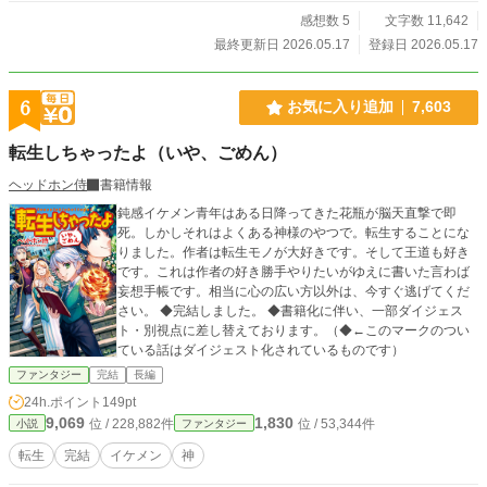
感想数 5
文字数 11,642
最終更新日 2026.05.17
登録日 2026.05.17
6
お気に入り追加
7,603
転生しちゃったよ（いや、ごめん）
ヘッドホン侍
書籍情報
鈍感イケメン青年はある日降ってきた花瓶が脳天直撃で即
死。しかしそれはよくある神様のやつで。転生することにな
りました。作者は転生モノが大好きです。そして王道も好き
です。これは作者の好き勝手やりたいがゆえに書いた言わば
妄想手帳です。相当に心の広い方以外は、今すぐ逃げてくだ
さい。 ◆完結しました。 ◆書籍化に伴い、一部ダイジェス
ト・別視点に差し替えております。（◆←このマークのつい
ている話はダイジェスト化されているものです）
ファンタジー
完結
長編
24h.ポイント
149pt
9,069
1,830
位 / 228,882件
位 / 53,344件
小説
ファンタジー
転生
完結
イケメン
神