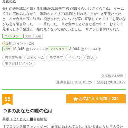
月夜の庭
会社の経理課に所属する地味系OL鳳来寺 桜姫(ほうらいじ さくらこ)は、ゲーム
片手に宅飲みしながら、家猫のカメリア(黒猫)と戯れることが生き甲斐だった。
ところが台風の夜に強風に飛ばされたプレハブが窓に直撃してカメリアを庇いな
がら息を引き取った………筈だった。 目が覚めると小さな籠の中で、おそらく
兄弟らしき子猫達と一緒に丸くなって寝ていました。 サクラと名付けられた私
は、黒猫の獣人だと知って驚愕する。 死ぬ寸前に遊んでた乙女ゲームじゃ
ファンタジー
完結
長編
ね？！ しかもヒロイン(茶虎猫)の義理の妹…………ってモブかよ！ ＊誤字脱字
24h.ポイント
42pt
は発見次第、修正しますので長い目でお願い致します。
18,345
3,004
位 / 228,882件
位 / 53,344件
小説
ファンタジー
異世界転生
乙女ゲーム
モフモフ
イケメン
獣人
モブだけどメイン
文字数 84,955
最終更新日 2020.01.25
登録日 2019.10.22
22
お気に入り追加
234
つぎのあなたの瞳の色は
墨尽（ぼくじん）
書籍情報
【ブロマンス風ファンタジー】 病魔に蝕まれてなお、戦いを止めない主人公た