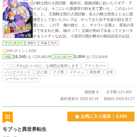
の騎士団の入団試験、最終日。面接試験に赴いたリギア・ア
イゼンは、そこにいた面接官の顔を見て驚いた。 この人パバ
だ、と。 王国騎士団の入団試験、友人の騎士団長とともに面
接官として赴いたカレブは、やってきた女子生徒の顔を見て
驚いた。 この子、俺の娘だ、と。 チャラい父親と、若気の至
りで生まれた娘。 瞼の（？）父娘が初めて出会ってドタバタ
するコメディなお話。 ※架空の国が舞台の独自設定のお話
で、現実世界の風習や常識を持ち込まず頭を空っぽにしてお
ファンタジー
連載中
長編
R15
読みください。 ※誤字脱字指摘はよっぽど目に余る場合の
24h.ポイント
42pt
み、近況ボードまでどうぞ。 ※作者の自己満足が満載な、好
18,345
3,004
位 / 228,882件
位 / 53,344件
小説
ファンタジー
き勝手に書き散らしている不定期連載小説。 ※恋愛要素はほ
んのちょっぴり。R15程度の描写はあるかもしれませんが、
「〇〇すればいいのに」な感想は無視します
ファンタジー
がっつりなのはありません。 ※小説家になろうさんでも同時
ハッピーエンド
父と娘
クズ男
イケメン
異世界
日常
にアップしています。 無断転載は犯罪です。マジで。人とし
シークレットベビー
てやってはいけないことは認識してくださいね。
感想数 8
文字数 127,405
最終更新日 2025.03.19
登録日 2025.01.27
21
お気に入り追加
3,593
モブっと異世界転生