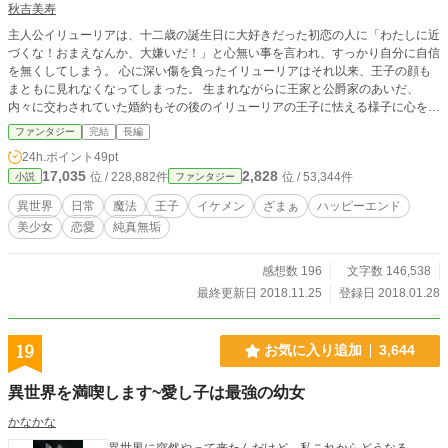
秋吉美寿
主人公イリューリアは、十二歳の誕生日に大好きだった初恋の人に「わたしに近
づくな！おまえなんか、大嫌いだ！」と心無い事を言われ、すっかり自分に自信
を無くしてしまう。 心に深い傷を負ったイリューリアはそれ以来、王子の顔も
まともに見れなくなってしまった。 生まれながらに王家と公爵家のあいだ、
内々に交わされていた婚約もその後のイリューリアの王子に怯える様子に心を痛
めた王や公爵は、正式な婚約発表がなされる前に婚約をなかった事とした。 三
ファンタジー
完結
長編
年後、イリューリアは、見違えるほどに美しく成長し、本人の目立ちたくないと
24h.ポイント
49pt
いう意思とは裏腹に、たちまち社交界の花として名を馳せてしまう。 そして、
17,035
2,828
位 / 228,882件
位 / 53,344件
小説
ファンタジー
自分を振ったはずの王子や王弟の将軍がイリューリアを取りあい、イリューリア
は戸惑いを隠せない。 「王子殿下は私の事が嫌いな筈なのに…」 「王弟殿下
異世界
日常
魔法
王子
イケメン
ざまぁ
ハッピーエンド
も、私のような冴えない娘にどうして？」 三年もの間、あらゆる努力で自分を
美少女
恋愛
純真無垢
磨いてきたにも関わらず自信を持てないイリューリアは自分の想いにすら自信を
もてなくて…。
感想数 196
文字数 146,538
最終更新日 2018.11.25
登録日 2018.01.28
19
お気に入り追加
3,644
異世界を満喫します~愛し子は最強の幼女
かなかな
異世界に突然やって来たんだけど…私これからどうなる