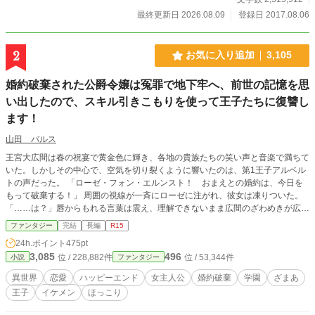
最終更新日 2026.08.09
登録日 2017.08.06
2
お気に入り追加
3,105
婚約破棄された公爵令嬢は冤罪で地下牢へ、前世の記憶を思
い出したので、スキル引きこもりを使って王子たちに復讐し
ます！
山田 バルス
王宮大広間は春の祝宴で黄金色に輝き、各地の貴族たちの笑い声と音楽で満ちて
いた。しかしその中心で、空気を切り裂くように響いたのは、第1王子アルベル
トの声だった。 「ローゼ・フォン・エルンスト！ おまえとの婚約は、今日を
もって破棄する！」 周囲の視線が一斉にローゼに注がれ、彼女は凍りついた。
「……は？」唇からもれる言葉は震え、理解できないまま広間のざわめきが広が
っていく。幼い頃から王子の隣で育ち、未来の王妃として教育を受けてきたロー
ファンタジー
完結
長編
R15
ゼ――その誇り高き公爵令嬢が、今まさに公開の場で突き放されたのだ。 アル
24h.ポイント
475pt
ベルトは勝ち誇る笑みを浮かべ、隣に立つ淡いピンク髪の少女ミーアを差し置
3,085
496
位 / 228,882件
位 / 53,344件
小説
ファンタジー
き、「おれはこの天使を選ぶ」と宣言した。ミーアは目を潤ませ、か細い声で応
じる。取り巻きの貴族たちも次々にローゼの罪を指摘し、アーサーやマッスルと
異世界
恋愛
ハッピーエンド
女主人公
婚約破棄
学園
ざまあ
いった証人が証言を加えることで、非難の声は広間を震わせた。 ローゼは必死
王子
イケメン
ほっこり
に抗う。「わたしは何もしていない……」だが、王子の視線と群衆の圧力の前に
言葉は届かない。アルベルトは公然と彼女を罪人扱いし、地下牢への収監を命じ