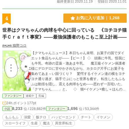
最終更新日 2020.11.19
登録日 2020.11.01
4
お気に入り追加
1,268
世界はクマちゃんの肉球を中心に回っている 《ヨチヨチ猫
手Ｃｒａｆｔ事変》――最強保護者のもこもこ至上計画――
ฅ•ω•ฅ 猫野コロ
【クマちゃんニュース】本日ちゃん未明、お菓子の国でダイ
エット食品ちゃんが――【ピー！】 ◇ 頭痛に牛乳、怪我に
も牛乳、奇跡の霊薬・激あま牛乳。 魔王級イケメン保護者
様にデロデロに甘やかされながら、カタログ片手にお菓子を
集めてあま～い国づくり？ 驚愕するイケメン達の横をヨチ
ヨチ通り過ぎ、猫手でぷにっと世界を癒す。 転生したもふも
ふは動揺を隠し、震える肉球をなめ――思わず一言呟いた。
「クマちゃん……」と。 ◇ 猫×イケメン×癒し＋ほんのり
コメディ。 とにかく猫が好きで好きでたまらないあなたへ。
ファンタジー
連載中
長編
見た目は世界一かわいいぬいぐるみ。二足歩行のマンチカ
24h.ポイント
177pt
ン？九割：猫な主人公〝クマちゃん〟と、最強の超イケメン
8,233
1,696
位 / 228,882件
位 / 53,344件
小説
ファンタジー
達がマイペースに探る、愛と癒しの猫系ものづくりハッピー
ファンタジー。 ★ クマちゃん大活躍のマイルストーン ★
もふもふ
溺愛
飯テロ
ハッピーエンド
チート
イケメン
▶ 第018話： そんなところに？！はた迷惑なお店爆誕
スローライフ
生産
魔法
異世界転生
▶ 第053話： 非常識な寒さ対策・神のごとき猫手 ▶ 第336