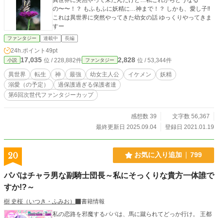
の〜〜！？ もふもふに妖精に…神まで！？ しかも、愛し子‼︎
これは異世界に突然やってきた幼女の話 ゆっくりやってきま
すー
ファンタジー
連載中
長編
24h.ポイント
49pt
17,035
2,828
位 / 228,882件
位 / 53,344件
小説
ファンタジー
異世界
転生
神
最強
幼女主人公
イケメン
妖精
溺愛（の予定）
過保護過ぎる保護者達
第6回次世代ファンタジーカップ
感想数 39
文字数 56,367
最終更新日 2025.09.04
登録日 2021.01.19
20
お気に入り追加
799
パパはチャラ男な副騎士団長～私にそっくりな貴方一体誰で
すか!?～
樹 史桜（いつき・ふみお）
書籍情報
私の恋路を邪魔するパパは、馬に蹴られてどっか行け。 王都