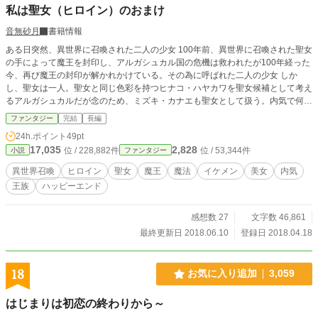
私は聖女（ヒロイン）のおまけ
音無砂月
書籍情報
ある日突然、異世界に召喚された二人の少女 100年前、異世界に召喚された聖女
の手によって魔王を封印し、アルガシュカル国の危機は救われたが100年経った
今、再び魔王の封印が解かれかけている。その為に呼ばれた二人の少女 しか
し、聖女は一人。聖女と同じ色彩を持つヒナコ・ハヤカワを聖女候補として考え
るアルガシュカルだが念のため、ミズキ・カナエも聖女として扱う。内気で何も
自分で決められないヒナコを支えながらミズキは何とか元の世界に帰れないか方
ファンタジー
完結
長編
法を探す。
24h.ポイント
49pt
17,035
2,828
位 / 228,882件
位 / 53,344件
小説
ファンタジー
異世界召喚
ヒロイン
聖女
魔王
魔法
イケメン
美女
内気
王族
ハッピーエンド
感想数 27
文字数 46,861
最終更新日 2018.06.10
登録日 2018.04.18
18
お気に入り追加
3,059
はじまりは初恋の終わりから～