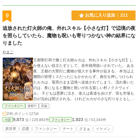
9
お気に入り追加
211
追放された灯火師の俺、外れスキル【小さな灯】で辺境の夜
を照らしていたら、魔物も呪いも寄りつかない神の結界にな
りました
やまご
王都聖灯局で働く灯火師ルカは、外れスキル【小さな灯】し
か使えない役立たずとして、長年雑用扱いされていた。 ある
夜、王都の大聖灯に魔物が侵入する事件が起きる。 本当は上
層部の管理ミスだったにもかかわらず、責任を押しつけられ
たルカは、冤罪のまま辺境へ追放されてしまう。 流れ着いた
のは、夜になると魔物と呪いが出る貧しい村ノクスヴェイ
ル。 子どもは悪夢に泣き、老人は夜道を歩けず、宿も市場も
日が沈めば閉ざされる。 けれどルカが小さな灯りをともした
瞬間、魔物は近寄れなくなり、呪いに苦しむ少女は初めて静
ファンタジー
連載中
長編
かに眠った。 「これ……ただの灯りじゃないの？」 外れだと
24h.ポイント
127pt
思われていた【小さな灯】の正体は、夜の悪意を払い、人々
9,873
1,923
位 / 228,882件
位 / 53,344件
小説
ファンタジー
の暮らしを守る神の守護灯だった。 灯りが増えるたび、村に
宿ができ、夜市が生まれ、畑が守られ、傷ついた人々とモフ
異世界
恋愛
ファンタジー
チート
ざまぁ
イケメン
モフたちが集まってくる。 一方、ルカを追放した王都では、
彼が密かに守っていた灯火網が崩れ始めていた。 今さら戻れ