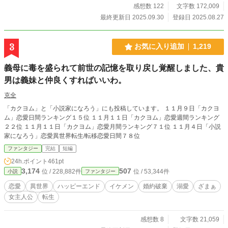
る。近衛兵に両腕を拘束され、引きずられるローゼ。広間には王子を讃える喝采
感想数 122
文字数 172,009
と、哀れむ視線だけが残った。 その孤立無援の絶望の中で、ローゼの胸にかす
最終更新日 2025.09.30
登録日 2025.08.27
かな光がともる。それは前世の記憶――ブラック企業で心身をすり減らし、引き
こもりとなった過去の記憶だった。地下牢という絶望的な空間が、彼女の心に小
さな希望を芽生えさせる。 そして――スキル《引きこもり》が発動する兆しを
3
お気に入り追加
1,219
見せた。絶望の牢獄は、ローゼにとって新たな力を得る場となる。《マイルー
ム》が呼び出され、誰にも侵入されない自分だけの聖域が生まれる。泣き崩れる
義母に毒を盛られて前世の記憶を取り戻し覚醒しました、貴
心に、未来への決意が灯る。ここから、ローゼの再起と逆転の物語が始まるのだ
った。
男は義妹と仲良くすればいいわ。
克全
「カクヨム」と「小説家になろう」にも投稿しています。 １１月９日「カクヨ
ム」恋愛日間ランキング１５位 １１月１１日「カクヨム」恋愛週間ランキング
２２位 １１月１１日「カクヨム」恋愛月間ランキング７１位 １１月４日「小説
家になろう」恋愛異世界転生/転移恋愛日間７８位
ファンタジー
完結
短編
24h.ポイント
461pt
3,174
507
位 / 228,882件
位 / 53,344件
小説
ファンタジー
恋愛
異世界
ハッピーエンド
イケメン
婚約破棄
溺愛
ざまぁ
女主人公
転生
感想数 8
文字数 21,059