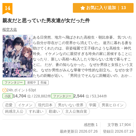
14
お気に入り追加
13
親友だと思っていた男友達が女だった件
桜空大佐
ある日突然、地方へ飛ばされた高校生・朝比奈蒼。 気づいた
ら自分が存在がこの世界から消えていた。 途方に暮れる蒼を
助けてくれたのは、容姿端麗で王子様のような高校生・神代
玲央。 イケメンなのに親切すぎる玲央の家に居候することに
なったり、新しい高校へ転入したり知らない土地で暮らすこ
とに。 だが、蒼の知らなかった。 なぜか男役と女役という文
化。 なぜか男性がみんな華奢で中性的な顔立ち。 なぜか女子
たちの距離が近い。 「男同士でそんなに距離近いの、おかし
くないか？」 「そうかな？ 普通だけど？」 蒼だけがこの世
ファンタジー
連載中
長編
界の常識を勘違いしたまま、周囲との認識は少しずつズレて
24h.ポイント
63pt
いく。 そして蒼はまだ知らない。 この世界には、本当の意味
14,704
2,544
位 / 228,882件
位 / 53,344件
小説
ファンタジー
での「男性」は自分しかいないことを――。 クールで完璧だ
と思われている玲央は、なぜか蒼の前では距離感がおかし
恋愛
イケメン
現代日本
男がいない世界
学園
男装ヒロイン
い。 甘えん坊な妹・愛李や個性的なクラスメイトたちとの毎
鈍感主人公
すれ違い
勘違い
主人公無自覚
日。 主人公だけが真実に気づいていないけど、何かがおかし
いと思い始めた。 現代日本の並行世界で始まる、学園ラブコ
メディです。 ※ 表紙絵は生成AI(ChatGPT)で作成しました。
感想数 1
文字数 17,904
最終更新日 2026.07.26
登録日 2026.07.19