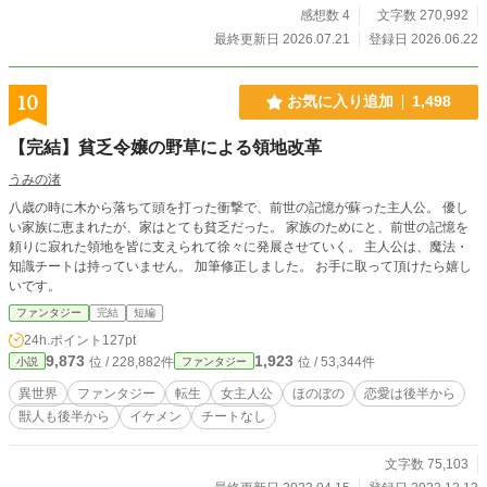
感想数 4
文字数 270,992
と言われても、もう遅い。 この辺境には、ルカの灯りを待つ
家族がいる。 これは、追放された灯火師が、辺境の夜を照ら
最終更新日 2026.07.21
登録日 2026.06.22
しながら、世界で一番あたたかい居場所を作っていく物語。
本作は小説家になろう・カクヨムにも掲載しています。
10
お気に入り追加
1,498
【完結】貧乏令嬢の野草による領地改革
うみの渚
八歳の時に木から落ちて頭を打った衝撃で、前世の記憶が蘇った主人公。 優し
い家族に恵まれたが、家はとても貧乏だった。 家族のためにと、前世の記憶を
頼りに寂れた領地を皆に支えられて徐々に発展させていく。 主人公は、魔法・
知識チートは持っていません。 加筆修正しました。 お手に取って頂けたら嬉し
いです。
ファンタジー
完結
短編
24h.ポイント
127pt
9,873
1,923
位 / 228,882件
位 / 53,344件
小説
ファンタジー
異世界
ファンタジー
転生
女主人公
ほのぼの
恋愛は後半から
獣人も後半から
イケメン
チートなし
文字数 75,103