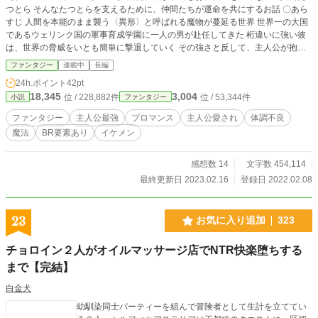
つとら そんなたつとらを支えるために、仲間たちが運命を共にするお話 〇あら
すじ 人間を本能のまま襲う〈異形〉と呼ばれる魔物が蔓延る世界 世界一の大国
であるウェリンク国の軍事育成学園に一人の男が赴任してきた 桁違いに強い彼
は、世界の脅威をいとも簡単に撃退していく その強さと反して、主人公が抱え
ている病魔は深刻だった 彼が死ぬのが先か、世界の脅威が去るのが先か 奮闘し
ファンタジー
連載中
長編
続ける主人公の周りには、仲間たちが増えていく そして次第に明かされる、主
24h.ポイント
42pt
人公の強さの理由と世界の成り立ち 果たして彼の正体は 行きつく先にあるのは
18,345
3,004
位 / 228,882件
位 / 53,344件
小説
ファンタジー
希望か絶望か ＿＿＿＿＿＿＿＿＿＿ 主人公の過去と素性が世界の成り立ちに大
きく関わってくるため、主人公が謎の人物設定になっています。 最初は学園モ
ファンタジー
主人公最強
ブロマンス
主人公愛され
体調不良
ノですが、途中から変わります。 ※ご注意ください （恋愛ものではないので
魔法
BR要素あり
イケメン
すが、一読ください） 女性が男性に想いを寄せる描写もありますし、男性が男
性に想いを寄せる描写もあります（BR要素） しかしこの物語は、恋愛に発展す
ることはありません 女性同士の恋愛の描写もあります 初心者ですので、誤字・
感想数 14
文字数 454,114
脱字等お目汚しが多々あるかと思いますがご了承ください！
最終更新日 2023.02.16
登録日 2022.02.08
23
お気に入り追加
323
チョロイン２人がオイルマッサージ店でNTR快楽堕ちする
まで【完結】
白金犬
幼馴染同士パーティーを組んで冒険者として生計を立ててい