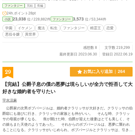
公爵家の家長であり王国の重鎮。 魔法騎士団の総団長でもあ
ファンタジー
完結
長編
る。 母はマーガレット。 隣国アミルダ王国の第2王女。隣国
24h.ポイント
28pt
の聖女の娘でもある。 兄の名前はリアム。 前世の記憶にあ
23,038
3,573
位 / 228,882件
位 / 53,344件
小説
ファンタジー
る「乙女ゲーム」の中のエリザベート・ノイズは、王都学園
の卒業パーティで、ウィリアム王太子殿下に真実の愛を見つ
学園
イケメン
魔法
転生
ファンタジー
精霊王
恋愛
けたと婚約を破棄され、身に覚えのない罪をきせられて国外
悪役令嬢
異世界
に追放される。 そして、国境の手前で何者かに事故にみせか
けて殺害されてしまうのだ。 王太子と婚約なんてするもの
か。 国外追放になどなるものか。 乙女ゲームの中では一人ぼ
感想数 8
文字数 219,299
っちだったエリザベート。 私は人生をあきらめない。 エリザ
最終更新日 2023.06.30
登録日 2022.06.19
ベート・ノイズの二回目の人生が始まった。 ⭐️第16回 ファ
ンタジー小説大賞参加中です。応援してくれると嬉しいです
29
お気に入り追加
264
【完結】公爵子息の僕の悪夢は現らしいが全力で拒否して大
好きな婚約者を守りたい
宇水涼麻
公爵家の次男ボブバージルは、婚約者クラリッサが大好きだ。クラリッサの伯
爵邸にも遊びに行き、クラリッサの家族とも仲がいい。 そんな時、クラリッ
サの母親が儚くなる。 喪が開けた時、伯爵が迎えた後妻はとても美しく、そ
の娘もまた天使のようであった。 それからのボブバージルは、悪夢に襲われ
ることになる。クラリッサがいじめられ、ボブバージルとクラリッサは、引き裂