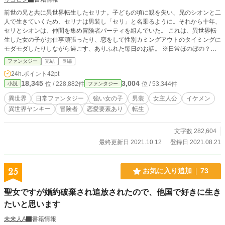
いる。
前世の兄と共に異世界転生したセリナ。子どもの頃に親を失い、兄のシオンと二
人で生きていくため、セリナは男装し「セリ」と名乗るように。それから十年、
セリとシオンは、仲間を集め冒険者パーティを組んでいた。 これは、異世界転
生した女の子がお仕事頑張ったり、恋をして性別カミングアウトのタイミングに
モダモダしたりしながら過ごす、ありふれた毎日のお話。 ※日常ほのぼの？系
のお話を目指しています。 ※同性愛表現があります。
ファンタジー
完結
長編
24h.ポイント
42pt
18,345
3,004
位 / 228,882件
位 / 53,344件
小説
ファンタジー
異世界
日常ファンタジー
強い女の子
男装
女主人公
イケメン
異世界ヤンキー
冒険者
恋愛要素あり
転生
文字数 282,604
最終更新日 2021.10.12
登録日 2021.08.21
25
お気に入り追加
73
聖女ですが婚約破棄され追放されたので、他国で好きに生き
たいと思います
未来人A
書籍情報