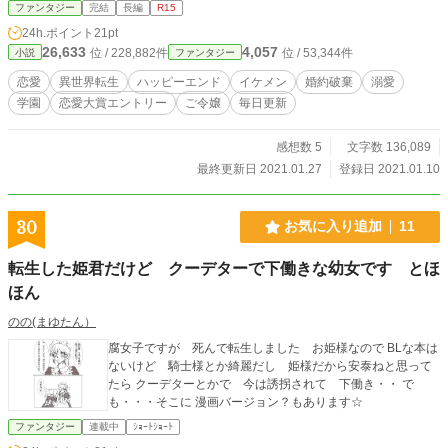
かれる。 さらには、ボブバージルの兄が殺される。 これは夢なのか？現な
ファンタジー
完結
長編
R15
のか？ボブバージルは誰にも相談できずに、一人その夢と戦う。 ボブバージ
24h.ポイント
21pt
ルはクラリッサを救うことはできるのか？そして、兄は？ 完結いたしました。
26,633
4,057
位 / 228,882件
位 / 53,344件
小説
ファンタジー
続編更新中。
恋愛
異世界転生
ハッピーエンド
イケメン
婚約破棄
溺愛
学園
恋愛大賞エントリー
ご令嬢
毎日更新
感想数 5
文字数 136,089
最終更新日 2021.01.27
登録日 2021.01.10
30
お気に入り追加
11
転生した姫君だけど クーデターで下働きな幼女です とほ
ほん
のの(まゆたん）
腐女子ですが 死んで転生しました お姫様なので BLな本は
ないけど 騎士様とか綺麗だし 姫様だから安泰ねと思って
たら クーデターとかで 今は誘拐されて 下働き・・ で
も・・・そこに 漫画バージョン？もあります☆
ファンタジー
連載中
ｼｮｰﾄｼｮｰﾄ