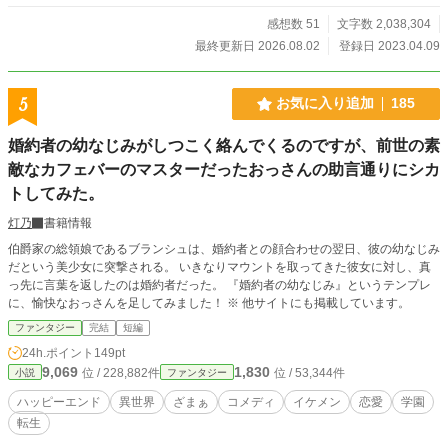
話： お菓子の国づくり。菓子ゼロ無一文からの…… ▶ 第3
72話： 猫手でぶっこみ。会議中に飯テロカチュチャンド ▶
感想数 51
文字数 2,038,304
第447話： 超絶イケメン・マジ魔王な保護者様 ▶ 第457
最終更新日 2026.08.02
登録日 2023.04.09
話： 忍び寄る猫手――王城にドクロスイッチ ☆ クマちゃ
んの作品例 ☆ 〈 超回復：甘くておいしい牛乳・改 〉 〈 猫
手で押せる：ドクロスイッチ 〉 〈 喉から手が出る：魅惑の
5
お気に入り追加
185
『クマちゃんグッズ』〉 〈 ギルドの中庭を……南国リゾート
＆遊園地＆お菓子の国へ 〉 ◇ ときどき森の街で起こる不思
婚約者の幼なじみがしつこく絡んでくるのですが、前世の素
議で奇妙な事件は、自作の〝すごい魔道具〟と皆がおどろく
敵なカフェバーのマスターだったおっさんの助言通りにシカ
癒しの魔法で、隙間に手を入れる猫のようにシュッ――と解
決。 一生懸命だが常識はかなりズレている。生活力は家猫く
トしてみた。
らい。甘えん坊で寂しがり屋。 赤ちゃん的な発想で何でも救
うクマちゃんと、超絶イケメン達の、溺愛あまあま創造猫ち
灯乃
書籍情報
ゃん動画系スローライフ。 ◇ かんたんな説明： 良い声
伯爵家の総領娘であるブランシュは、婚約者との顔合わせの翌日、彼の幼なじみ
のイケメン達×猫手で錬金もの作り×転生もふもふクマちゃ
だという美少女に突撃される。 いきなりマウントを取ってきた彼女に対し、真
ん。 ※クマちゃん以外はほとんど男性。 ＜ 検索用 ： イケメ
っ先に言葉を返したのは婚約者だった。 『婚約者の幼なじみ』というテンプレ
ン／イケボ／イケオジ／ 甘々／愛され／成長／ほのぼの 温泉
に、愉快なおっさんを足してみました！ ※ 他サイトにも掲載しています。
＆開拓／お料理＆お菓子作り／ 生産／錬金術／魔法 食事＆グ
ファンタジー
完結
短編
ルメ＆時々飯テロ／ 謎／秘密／人外／獣／動物／ 可愛さ最強
／ややチート／ややコメディ／完全ハッピーエンド ＞
24h.ポイント
149pt
『旧：クマちゃんと森の街の冒険者とものづくり ～ほんと
9,069
1,830
位 / 228,882件
位 / 53,344件
小説
ファンタジー
は猫なんじゃないの？～』 ※他サイトにも掲載中
ハッピーエンド
異世界
ざまぁ
コメディ
イケメン
恋愛
学園
転生