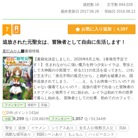
感想数 16
文字数 894,028
最終更新日 2017.06.26
登録日 2016.08.12
7
お気に入り追加
4,397
追放された元聖女は、冒険者として自由に生活します！
夏灯みかん
書籍情報
【書籍化決定しました。2026年6月上旬、1巻発売予定で
す！】 生まれながらに強い魔力を持つ少女レイラは、聖女と
して大神殿の小部屋で、祈るだけの生活を送ってきた。 けれ
ど王太子に「身元不明の孤児だから」と婚約を破棄され、国
外追放されてしまう。 「……え、もうお肉食べていいの？ 白
じゃない服着てもいいの？」 追放の道中で出会った冒険者の
ステファンと狼男ライガに拾われ、レイラは初めて外の世界
で暮らし始める。 冒険者としての仕事、初めてのカフェでの
お茶会。 隣国での生活の中で、レイラは少しずつ自分の居場
ファンタジー
連載中
長編
所を作っていく。 一方、レイラが去った王国では魔物が発生
24h.ポイント
142pt
し、大神殿の大司教は彼女を取り戻そうと動き出していた。
9,299
1,857
位 / 228,882件
位 / 53,344件
小説
ファンタジー
――私はなんなの？ どこから来たの？ これは、救う存在と
して利用されてきた少女が、「自分のこれから」を選び直し
聖女
追放
イケメン
シリアスあり
女主人公/複数主人公
完結
ていく物語。 ※スピンオフ外伝 【完結】悪食エルフと風の魔
残酷な描写あり
戦闘シーンあり
もふもふ
ハッピーエンド
法使いは、辺境遺跡で相棒になりました。 肉も魔物も食べ