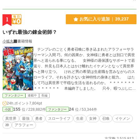
1
お気に入り追加
39,237
いずれ最強の錬金術師？
小狐丸
書籍情報
テンプレのごとく勇者召喚に巻き込まれたアラフォーサラ
リーマン入間 巧。何の因果か、女神様に勇者とは別口で異世
界へと送られる事になる。 女神様の過保護なサポートで若
返り、外見も日本人とはかけ離れたイケメンとなって異世界
へと降り立つ。 けれど男の希望は生産職を営みながらのス
ローライフ。それを許さない女神特性の身体と能力。 はた
して巧は異世界で平穏な生活を送れるのか。 ＊＊＊＊＊＊＊
＊＊＊＊＊＊＊ 本編終了しました。 只今、暇つぶしに蛇
足をツラツラ書き殴っています。 お暇でしたらどうぞ。
ファンタジー
連載中
長編
書籍版一巻〜七巻発売中です。 コミック版一巻〜二巻発売
24h.ポイント
7,804pt
中です。 よろしくお願いします。 ＊＊＊＊＊＊＊＊＊＊＊
155
24
位 / 228,882件
位 / 53,344件
小説
ファンタジー
＊＊＊
異世界
最強
勇者
スローライフ
生産
女神
召喚
イケメン
神
アラフォー
文字数 2,515,912