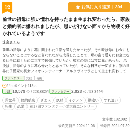
12
お気に入り追加
304
前世の祖母に強い憧れを持ったまま生まれ変わったら、家族
と婚約者に嫌われましたが、思いがけない面々から物凄く好
かれているようです
珠宮さくら
前世の祖母にように花に囲まれた生活を送りたかったが、その時は母にお金にも
ならないことはするなと言われながら成長したことで、母の言う通りにお金にな
る仕事に就くために大学で勉強していたが、彼女の側には常に花があった。 老
後は、祖母のように暮らせたらと思っていたが、そんな日常が一変する。別の世
界に子爵家の長女フィオレンティーナ・アルタヴィッラとして生まれ変わって
も、前世の祖母のようになりたいという強い憧れがあったせいか、前世のことを
ファンタジー
完結
長編
忘れることなく転生した。前世をよく覚えている分、新しい人生を悔いなく過ご
24h.ポイント
113pt
そうとする思いが、フィオレンティーナには強かった。 そのせいで、貴族らし
10,579
2,023
位 / 228,882件
位 / 53,344件
小説
ファンタジー
くないことばかりをして、家族や婚約者に物凄く嫌われてしまうが、思わぬ方面
には物凄く好かれていたようだ。
異世界
婚約破棄
ざまぁ
妖精
イケメン
勘違い
すれ違い
転生
恋愛
第17回ファンタジー小説大賞エントリー
文字数 182,082
最終更新日 2024.11.06
登録日 2024.07.30