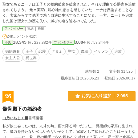
聖女であるニーナは王子との婚約破棄を破棄された。それが理由で公爵家を追放
されてしまう。 元々実家に居心地の悪さを感じていたニーナは反論することな
く、実家からでて他国で悠々自適に生活することになる。 一方、ニーナを追放
した国は聖女の加護を失い、滅びの道を辿るのであった。
ファンタジー
完結
長編
24h.ポイント
42pt
18,345
3,004
位 / 228,882件
位 / 53,344件
小説
ファンタジー
婚約破棄
王子
恋愛
ざまぁ
聖女
魔法
イケメン
追放
女主人公
異世界
感想数 2
文字数 31,525
最終更新日 2026.06.23
登録日 2026.06.17
26
お気に入り追加
2,095
骸骨殿下の婚約者
白乃いちじく
書籍情報
私が彼に会ったのは、九才の時。雨の降る町中だった。 魔術師の家系に生まれ
て、魔力を持たない私はいらない子として、家族として扱われたことは一度もな
い。 ――ね、君、僕の助手になる気ある？ 彼はそう言って、私に家と食事を