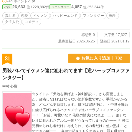
24h.ポイント
21pt
26,633
4,057
位 / 228,882件
位 / 53,344件
小説
ファンタジー
異世界
恋愛
イケメン
ハッピーエンド
ファンタジー
転生
女主人公
コメディ
感想数 0
文字数 17,327
最終更新日 2026.06.25
登録日 2021.01.19
31
お気に入り追加
732
男装バレてイケメン達に狙われてます【逆ハーラブコメファ
ンタジー】
中村 心響
☆タイトル「天地を捧げよ～神剣伝説～」から変更しまし
た。改稿しなければならない箇所多数ですが、手間がかかる
為、どんどん更新致します。修正は完結後に。 ・中世を舞台
に繰り広げられるハチャメチャ逆ハーラブコメファンタジ
ー！ 「お前、可愛いな？ 俺様の情夫になれよ……」 強引な
レオに狙われたアルは一体どうなってしまうのかーー ＊ 神に
見初められし者だけに与えられ、その者だけに使い熟すこと
のできる剣ーー。 今や伝説さえも忘れさられ、語り継がれる