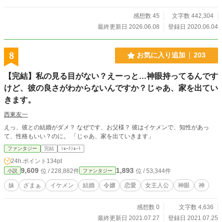
る“悪食エルフ”エドラヒルと、 老魔法使いオリヴァーの若き
日の出会いと冒険を描いた物語です。 ▼外伝はこちら https://
感想数 45
文字数 442,304
www.alphapolis.co.jp/novel/417802211/393035061
最終更新日 2026.06.08
登録日 2020.06.04
8
お気に入り追加
203
【完結】私の見る目がない？えーっと…神眼持ってるんです
けど、彼の良さがわからないんですか？じゃあ、家を出てい
きます。
西東友一
えっ、彼との結婚がダメ？ なぜです、お父様？ 彼はイケメンで、知性があっ
て、性格もいい？のに。 「じゃあ、家を出ていきます」
ファンタジー
完結
ｼｮｰﾄｼｮｰﾄ
24h.ポイント
134pt
9,609
1,893
位 / 228,882件
位 / 53,344件
小説
ファンタジー
妹
ざまぁ
イケメン
結婚
令嬢
恋愛
女主人公
神眼
神
感想数 0
文字数 4,636
最終更新日 2021.07.27
登録日 2021.07.25