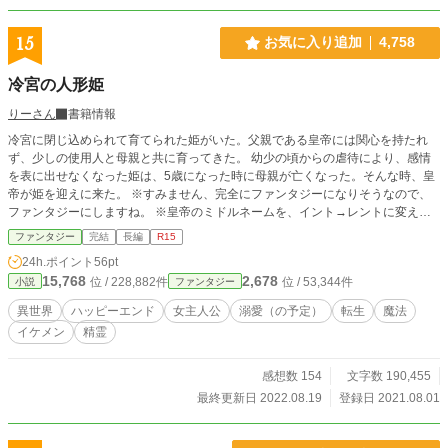
15
お気に入り追加
4,758
冷宮の人形姫
りーさん
書籍情報
冷宮に閉じ込められて育てられた姫がいた。父親である皇帝には関心を持たれ
ず、少しの使用人と母親と共に育ってきた。 幼少の頃からの虐待により、感情
を表に出せなくなった姫は、5歳になった時に母親が亡くなった。そんな時、皇
帝が姫を迎えに来た。 ※すみません、完全にファンタジーになりそうなので、
ファンタジーにしますね。 ※皇帝のミドルネームを、イント→レントに変えま
す。(第一皇妃のミドルネームと被りそうなので) そして、レンド→レクトに変え
ファンタジー
完結
長編
R15
ます。(皇帝のミドルネームと似てしまうため)変わってないよというところがあ
24h.ポイント
56pt
れば教えてください。
15,768
2,678
位 / 228,882件
位 / 53,344件
小説
ファンタジー
異世界
ハッピーエンド
女主人公
溺愛（の予定）
転生
魔法
イケメン
精霊
感想数 154
文字数 190,455
最終更新日 2022.08.19
登録日 2021.08.01