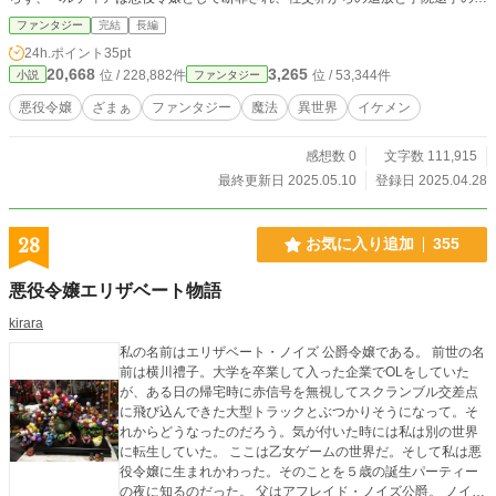
分を受ける。 全てを失ったベルティアだが、彼女は諦めない。これまで家の期
ファンタジー
完結
長編
待に応えるため「完璧な令嬢」として生きてきた彼女だが、今度は自分自身のた
24h.ポイント
35pt
めに生きると決意する。軍事貴族の嫡男ヴァルター・フォン・クリムゾンをはじ
20,668
3,265
位 / 228,882件
位 / 53,344件
小説
ファンタジー
めとする協力者たちと共に、彼女は自らの名誉回復と真実の解明に挑む。 その
過程で、ベルティアは王太子の裏の顔や、エリーゼの正体、そして帝国に忍び寄
悪役令嬢
ざまぁ
ファンタジー
魔法
異世界
イケメン
る陰謀に気づいていく。かつては社交界のスキルだけを磨いてきた彼女だが、今
度は魔法や剣術など実戦的な力も身につけながら、自らの道を切り開いていく。
感想数 0
文字数 111,915
失われた名誉、隠された真実、そして予期せぬ恋。断罪された「悪役令嬢」が、
自分の物語を自らの手で紡いでいく、爽快復讐ファンタジー。
最終更新日 2025.05.10
登録日 2025.04.28
28
お気に入り追加
355
悪役令嬢エリザベート物語
kirara
私の名前はエリザベート・ノイズ 公爵令嬢である。 前世の名
前は横川禮子。大学を卒業して入った企業でOLをしていた
が、ある日の帰宅時に赤信号を無視してスクランブル交差点
に飛び込んできた大型トラックとぶつかりそうになって。そ
れからどうなったのだろう。気が付いた時には私は別の世界
に転生していた。 ここは乙女ゲームの世界だ。そして私は悪
役令嬢に生まれかわった。そのことを５歳の誕生パーティー
の夜に知るのだった。 父はアフレイド・ノイズ公爵。 ノイズ