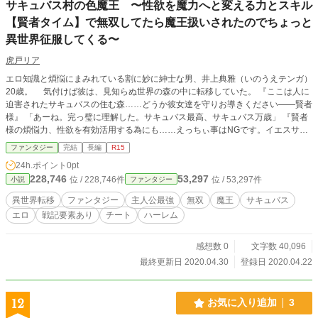
サキュバス村の色魔王 〜性欲を魔力へと変える力とスキル
【賢者タイム】で無双してたら魔王扱いされたのでちょっと
異世界征服してくる〜
虎戸リア
エロ知識と煩悩にまみれている割に妙に紳士な男、井上典雅（いのうえテンガ）
20歳。 気付けば彼は、見知らぬ世界の森の中に転移していた。 『ここは人に
迫害されたサキュバスの住む森……どうか彼女達を守りお導きください——賢者
様』 「あーね。完っ璧に理解した。サキュバス最高、サキュバス万歳」 『賢者
様の煩悩力、性欲を有効活用する為にも……えっちぃ事はNGです。イエスサキ
ュバスノータッチ！ 悶々としてくださいね！』 「生殺しかよ！」 煩悩や性
ファンタジー
完結
長編
R15
欲を魔力へと変える杖と【賢者タイム】中のみ有能化するという自前の謎スキル
24h.ポイント
0pt
のせいでサキュバス達に賢者だと勘違いされ、テンガは村の指導者として担ぎ上
228,746
53,297
位 / 228,746件
位 / 53,297件
小説
ファンタジー
げられてしまう。 そして彼の運命は、帝国の第3皇女を偶然助けたところから
変わり始める。 夢魔狩り、討伐隊、帝国軍、勇者ご一行など様々な輩が皇女
異世界転移
ファンタジー
主人公最強
無双
魔王
サキュバス
を救いに攻めてくる状況を機転とゴリ押しで凌ぐテンガ達。 テンガは次第に
エロ
戦記要素あり
チート
ハーレム
サキュバス達を束ねる魔王——色魔王と呼ばれ恐れられるようになった。 「な
んか色んなとこから刺客送られてきてつらたん……日本帰ってAV見て寝た
い……」 『全部支配すれば、逆らう奴はいなくなりますね！ あ、その暁には
感想数 0
文字数 40,096
ハーレムとか作っていいですよ』 「フハハ愚かな人間共め！ 根絶やしにして
最終更新日 2020.04.30
登録日 2020.04.22
やる！」 『（こいつまじチョロい）』 これは普段はダメダメ、賢者タイム中
だけガチ魔王なテンガとその煩悩力を支えるサキュバス達が世界征服を企むちょ
っとエッチで健☆全な物語である！ ・毎日更新！ ・無双、チート、ハーレム要
12
お気に入り追加
3
素あり ・第三者視点あり ・微エロ要素あり ・パロディ要素あり ・基本コメデ