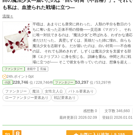
白の魔法少女―届いたのは「白い封筒（不合格）」。それで
た、その数ヶ月後。 勝利の代償はあまりに重かった。 情報と経済を操り、
大陸中の軍隊をチェスの駒のように動かした東方義国（タケオミ）の底知れぬ知
も私は、血塗られた戦場に立つ―
略に、大国たちは芯から恐怖を抱き始めていた。 時代は「剣と槍の戦争」か
流瑠々
ら、目に見えない「経済と政治の戦争」へと姿を変える。大国たちは完璧な善意
を装った『大陸間連盟』を締結し、東方義国の流通をジワジワと締め上げる冷酷
平穏は、あまりにも唐突に終わった。 人類の半分を数日のう
な包囲網システムを起動させたのだ。 自分が人間の悪意（猜疑心）を利用し
ちに奪い去った正体不明の怪物――災厄体《マガツ》。 それ
て勝った代償として、より洗練されたシステムの呪縛に首を絞められる、真の
に唯一対抗できるのは、“魔法少女”と呼ばれる、わずかな適応
「バッドエンド」の深淵。 しかし、窓の外にはなおも美しい生の輝きを放
者だけだった。 真壁しずくは、英雄だった姉に憧れ、自らも
つ、カザンとルカの姿があった。老軍師タケオミは「老いてばかりもいられぬ
魔法少女を志願する。 だが届いたのは、白い封筒――不合格
な」と呟き、愛する者たちの未来を守り抜くため、再び世界を欺く冷徹な仮面を
の証。 それでも諦めきれず、しずくは魔法少女を支援する部
被り直す――。
隊《エクリプス》に身を投じる。 訓練を重ね、仲間と共に戦
場に立つが―― そこで彼女を待っていたのは、想像を超える
絶望と惨劇だった。 血に塗れた戦場で、しずくは“選ばれなか
ファンタジー
連載中
長編
った者”としての宿命を知る。 そして彼女は、思いもよらぬ形
24h.ポイント
0pt
で魔法少女の道を歩み始める――。 仲間は死に、英雄は砕
228,746
53,297
位 / 228,746件
位 / 53,297件
小説
ファンタジー
け、希望は血に沈む。 これは、残酷な魔法少女の物語。
ファンタジー
魔法
女性主人公
バトル要素あり
ローファンタジー要素あり
戦記要素あり
感想数 0
文字数 346,660
最終更新日 2026.02.09
登録日 2026.01.01
お気に入り追加
5,155