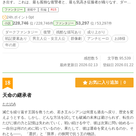
き出す。 これは、最も孤独な復讐者と、最も気高き征服者が織りなす、ダー
ク・ファンタジー戦記。
ファンタジー
連載中
長編
R15
24h.ポイント
0pt
228,746
53,297
位 / 228,746件
位 / 53,297件
小説
ファンタジー
ダークファンタジー
復讐
残酷な描写あり
成り上がり
戦記要素あり
男主人公・女主人公
群像劇
アンチヒーロ
お姉様
年の差
感想数 5
文字数 95,539
最終更新日 2026.02.13
登録日 2026.01.22
18
お気に入り追加
0
天命の継承者
ただのA
滅亡を繰り返す王国を救うため、若き王ルシアンは何度も過去へ戻り、歴史を変
えようとする。しかし、どんな方法を試しても破滅の未来は避けられず、転生の
たびに彼の力と記憶は失われていく。戦い続ける中で、彼は次第に問い始める―
―自分は何のために戦っているのか。果たして、彼は運命を変えられるのか。そ
れとも――。 「選択」と「限界」の狭間で抗う王の物語。