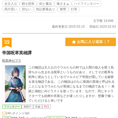
要素は少な目。 ※基本カップリングはセオドリック×ミーシャ、セレスタンとミ
女主人公
騎士団長
剣と魔法
微ざまぁ
ハイファンタジー
ーシャは両片思いのまま終わります。軽度の逆ハーレム要素あり。 ※更新頻度
両片思い
切ない
戦記要素あり
復讐
打算
は3〜10日に1回程度です。気長にお付き合いください。 ※本作は「小説家にな
ろう」に重複投稿を行なっております。
文字数 19,696
最終更新日 2025.03.15
登録日 2025.02.03
22
お気に入り追加
7
帝国呪草英雄譚
暗黒神ゼブラ
この物語は主人公のラウルたちの村では人間の他人を呪う気
持ちから生まれる呪草というものがあり、そしてその呪草を
戦争に使おうとしているヴァルスピア帝国が隠している秘密
を巡る物語である。 この物語はのちに救国の英雄と呼ばれる
ことになるラウルたちが英雄になるまでの物語である！！ 表
紙と挿絵にAIイラストを使っています。なので、同じキャラ
クターでも絵柄や衣装などが違ったりしますが、想像で補っ
ていただけると幸いです
ファンタジー
連載中
長編
R15
24h.ポイント
0pt