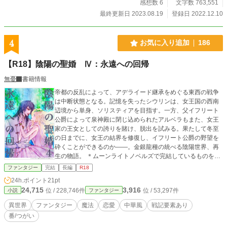
感想数 6
文字数 763,551
最終更新日 2023.08.19
登録日 2022.12.10
4
お気に入り追加
186
【R18】陰陽の聖婚 Ⅳ：永遠への回帰
無憂
書籍情報
帝都の反乱によって、アデライード継承をめぐる東西の戦争
は中断状態となる。記憶を失ったシウリンは、女王国の西南
辺境から単身、ソリスティアを目指す。一方、父イフリート
公爵によって泉神殿に閉じ込められたアルベラもまた、女王
家の王女としての誇りを賭け、脱出を試みる。果たして冬至
の日までに、女王の結界を修復し、イフリート公爵の野望を
砕くことができるのか――。金銀龍種の統べる陰陽世界、再
生の物語。 ＊ムーンライトノベルズで完結しているものを修
正して掲載します。 ＊「陰陽の聖婚 Ⅰ：聖なる婚姻」「陰
ファンタジー
完結
長編
R18
陽の聖婚 Ⅱ：銀龍のめざめ」「陰陽の聖婚 Ⅲ：崩壊と再
24h.ポイント
21pt
生」に続く第四部です。 ＊エブリスタに全年齢版を連載して
24,715
3,916
位 / 228,746件
位 / 53,297件
小説
ファンタジー
います。
異世界
ファンタジー
魔法
恋愛
中華風
戦記要素あり
番/つがい