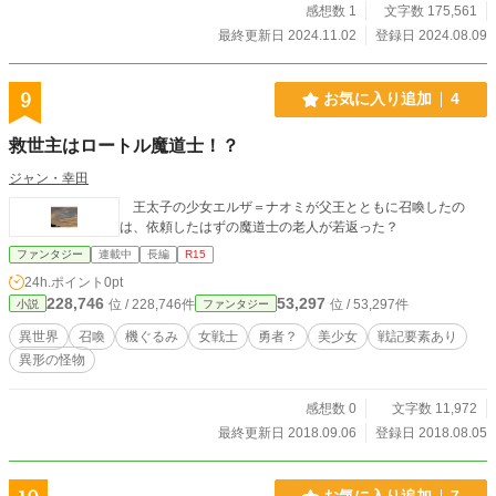
も大丈夫です。 ちなみに巫女のネックレスを持って登場した魔道士は、離れ小
感想数 1
文字数 175,561
島に出てくる男とは別人です。 ※本作品をAIの学習教材として使用することを
最終更新日 2024.11.02
登録日 2024.08.09
禁じます。 ※無断著作物利用禁止
9
お気に入り追加
4
救世主はロートル魔道士！？
ジャン・幸田
王太子の少女エルザ＝ナオミが父王とともに召喚したの
は、依頼したはずの魔道士の老人が若返った？
ファンタジー
連載中
長編
R15
24h.ポイント
0pt
228,746
53,297
位 / 228,746件
位 / 53,297件
小説
ファンタジー
異世界
召喚
機ぐるみ
女戦士
勇者？
美少女
戦記要素あり
異形の怪物
感想数 0
文字数 11,972
最終更新日 2018.09.06
登録日 2018.08.05