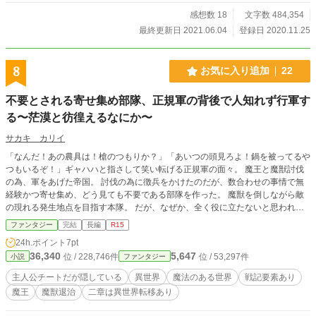
感想数 18
文字数 484,354
最終更新日 2021.06.04
登録日 2020.11.25
8
お気に入り追加
22
不要とされる寄せ集め部隊、正規軍の背後で人知れず行軍す
る〜茫漠と彷徨えるなにか〜
サカキ カリイ
「なんだ！あの農具は！槍のつもりか？」「あいつの頭見ろよ！鍋を被ってるや
つもいるぞ！」ギャハハと指さして笑い転げる正規軍の面々。 魔王と魔獣討伐
の為、軍をあげた帝国。 討伐の為に徴兵をかけたのだが、数合わせの事情で無
経験かつ寄せ集め、どう見ても不要である部隊を作った。 魔獣を倒しながら敵
の現れる発生地点を目指す本隊。 だが、なぜか、全く役に立たないと思われて
いた部隊が、背後に隠されていた陰謀を暴く一端となってしまう…！ 〜以下、
ファンタジー
完結
長編
R15
第二章の説明〜 魔道士の術式により、異世界への裂け目が大きくなってしま
24h.ポイント
7pt
い、 ついに哨戒機などという謎の乗り物まで、この世界へあらわれてしま
36,340
5,647
位 / 228,746件
位 / 53,297件
小説
ファンタジー
う…！ 一方で主人公は、渦周辺の平野を、異世界との裂け目を閉じる呪物、巫
女のネックレスを探して彷徨う羽目となる。 そしてあらわれ来る亡霊達と、戦
主人公チートだが隠している
異世界
魔法のある世界
戦記要素あり
うこととなるのだった… 以前こちらで途中まで公開していたものの、再アップ
魔王
魔獣退治
二章は異世界転移あり
となります。 他サイトでも公開しております。旧タイトル「茫漠と彷徨えるな
にか」。 「離れ小島の二人の巫女」の登場人物が出てきますが、読まれなくて