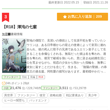
最終更新日 2022.05.15
登録日 2021.11.26
3
お気に入り追加
209
【R18】渾沌の七竅
無憂
書籍情報
聖地の僧院で、見習いの僧侶として生涯不犯を誓っていたシ
ウリンは、ある日帝都からの迎えの使者によって皇宮に連れ
去られ、彼の死んだ双子の兄弟であるユエリン皇子として生
きることを余儀なくされる。無垢だった彼は名を奪われ、過
去を奪われ、後宮で破戒を強いられ、意に染まぬ結婚生活に
心を荒ませながら、初恋の少女から預かった指輪を、無事に
彼女に返すことだけを念じて、生きる。 「陰陽の聖婚」の恭
親王の過去篇。同性愛の描写があります。最初穏やかだった
ヒーローが次第に壊れて悪行に走ります。この話だけならバ
ファンタジー
完結
長編
R18
ッドエンド。現代感覚では未成年者に対する性的虐待にあた
24h.ポイント
28pt
りますが、異世界のお話とお考えください。
21,476
3,511
位 / 228,746件
位 / 53,297件
小説
ファンタジー
異世界
ファンタジー
後宮
政略結婚
戦記要素あり
美少年
ヒーロー闇堕ち
バッドエンド