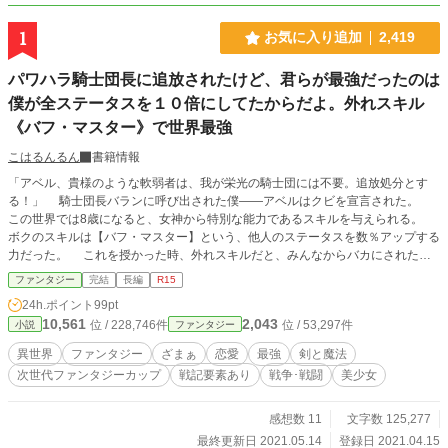
1
お気に入り追加
2,419
パワハラ騎士団長に追放されたけど、君らが最強だったのは
僕が全ステータスを１０倍にしてたからだよ。外れスキル
《バフ・マスター》で世界最強
こはるんるん
書籍情報
「アベル、貴様のような軟弱者は、我が栄光の騎士団には不要。追放処分とす
る！」 騎士団長バランに呼び出された僕――アベルはクビを宣言された。
この世界では8歳になると、女神から特別な能力であるスキルを与えられる。
ボクのスキルは【バフ・マスター】という、他人のステータスを数％アップする
力だった。 これを授かった時、外れスキルだと、みんなからバカにされた。
だけど、スキルは使い続けることで、スキルＬｖが上昇し、強力になってい
ファンタジー
完結
長編
R15
く。 僕は自分を信じて、８年間、毎日スキルを使い続けた。 「……本当によ
24h.ポイント
99pt
ろしいのですか？ 僕のスキルは、バフ(強化)の対象人数３０００人に増えただ
10,561
2,043
位 / 228,746件
位 / 53,297件
小説
ファンタジー
けでなく、効果も全ステータス１０倍アップに進化しています。これが無くなっ
てしまえば、大きな戦力ダウンに……」 「アッハッハッハッハッハッハ！ 見
異世界
ファンタジー
ざまぁ
恋愛
最強
剣と魔法
苦しい言い訳だ！ 全ステータス１０倍アップだと？ バカバカしい。そんな嘘
次世代ファンタジーカップ
戦記要素あり
戦争･戦闘
美少女
八百を並べ立ててまで、この俺の最強騎士団に残りたいのか！？」 そうして
追放された僕であったが―― 自分にバフを重ねがけした場合、能力値が１０
０倍にアップすることに気づいた。 その力で、敵国の刺客に襲われた王女様
感想数 11
文字数 125,277
を助けて、新設された魔法騎士団の団長に任命される。 一方で、僕のバフ
最終更新日 2021.05.14
登録日 2021.04.15