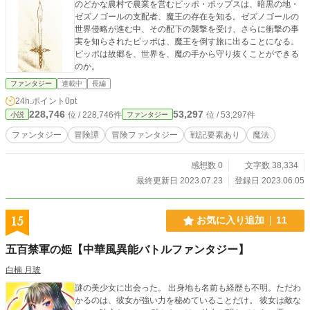
のどかな農村で農業を営むピッポ・ポップスは、暗黒の地・
ゼズノゴールの支配者、魔王の存在を知る。ゼズノゴールの
世界侵略が進む中、その配下の襲撃を受け、さらに衝撃の事
実を知らされたピッポは、魔王を倒す旅に出ることになる。
ピッポは故郷を、世界を、魔の手から守り抜くことができる
のか。
ファンタジー
連載中
長編
24h.ポイント
0pt
228,746
53,297
位 / 228,746件
位 / 53,297件
小説
ファンタジー
ファンタジー
冒険譚
冒険ファンタジー
戦記要素あり
魔法
感想数 0
文字数 38,334
最終更新日 2023.07.23
登録日 2023.06.05
15
お気に入り追加
11
五百禁軍の姫【中華風異能バトルファンタジー】
白楠 月玻
謎の美少女に出会った。 出身地も名前も経歴も不明。ただわ
かるのは、彼女が強い力を秘めていることだけ。 彼女は敵な