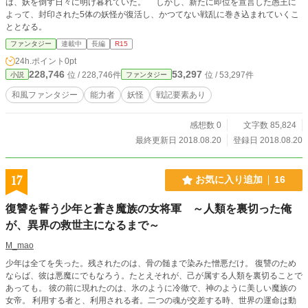
は、妖を倒す日々に明け暮れていた。 しかし、新たに即位を宣言した愚王に
よって、封印された5体の妖怪が復活し、かつてない戦乱に巻き込まれていくこ
ととなる。
ファンタジー
連載中
長編
R15
24h.ポイント
0pt
228,746
53,297
位 / 228,746件
位 / 53,297件
小説
ファンタジー
和風ファンタジー
能力者
妖怪
戦記要素あり
感想数 0
文字数 85,824
最終更新日 2018.08.20
登録日 2018.08.20
17
お気に入り追加
16
復讐を誓う少年と蒼き魔族の女将軍 ～人類を裏切った俺
が、異界の救世主になるまで～
M_mao
少年は全てを失った。残されたのは、骨の髄まで染みた憎悪だけ。 復讐のため
ならば、彼は悪魔にでもなろう。たとえそれが、己が属する人類を裏切ることで
あっても。 彼の前に現れたのは、氷のように冷徹で、神のように美しい魔族の
女帝。 利用する者と、利用される者。二つの魂が交差する時、世界の運命は動