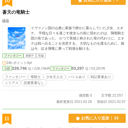
10
お気に入り追加
7
蒼天の竜騎士
緑谷
イヴァノン国の山奥に家族で静かに暮らしていた少女、エオ
ナ。 平穏な日々を過ごす彼女らの前に現れたのは、飛竜騎士
団の長であった。 かつて英雄と称された母の代わりに、エオ
ナは戦へ出ることを決意する。 大切なものを護るために、娘
は今、紅き飛竜に乗って戦場を駆ける。
ファンタジー
連載中
長編
24h.ポイント
0pt
228,746
53,297
位 / 228,746件
位 / 53,297件
小説
ファンタジー
ファンタジー
竜騎士
少女主人公
バトルあり
戦記要素あり
シリアス
恋愛要素なし
感想数 0
文字数 22,557
最終更新日 2021.02.26
登録日 2021.02.07
11
お気に入り追加
33