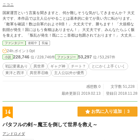
ニコニ
国家運営という言葉を聞きますと、何か難しそうな気がしてきませんか？ 大丈
夫です、本作品では主人公がやることは基本的に全てが良い方に転がります。
「敵軍を確認！数は自軍のおよそ8倍！」 大丈夫です、勝ちます！ 「大規模な
飢饉が発生！国にはもう食糧はありません！」 大丈夫です、みんなたらふく飯
を食えます。 「叛乱が発生！既にここ首都は包囲されております！」 大丈夫で
す、無事に鎮められます。 「疫病が蔓延しています！」 大丈夫です、治りま
ファンタジー
連載中
長編
す。 「洪水が！」「干ばつが！」「嵐が！」 大丈夫です、全て解決できます。
24h.ポイント
0pt
内政、外交、軍事、農耕、医療、全てが上手くいきます。 胸くそは存在しませ
228,746
53,297
位 / 228,746件
位 / 53,297件
小説
ファンタジー
ん。 ただただ主人公がのほほんとしている間にパッピーエンドがつくられてい
きます。
戦記要素あり
異世界
ギャグ神
チート？
とにかく上手くいく
東洋と西洋
異世界召喚
主人公以外が優秀
感想数 0
文字数 51,228
最終更新日 2019.02.13
登録日 2018.11.28
14
お気に入り追加
3
パタフルの剣～魔王を倒して世界を救え～
アンドロメダ