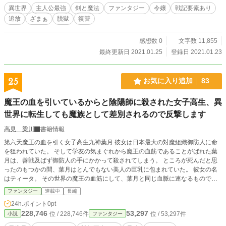
復讐の業火に焼かれた少女は、やがて『風霊魔』を宿す少女と画策し、脱獄を図
異世界
主人公最強
剣と魔法
ファンタジー
令嬢
戦記要素あり
る。 『業灼竜』を己の身に降ろす大規模降誕術式。 それを成し、黒と紫に彩
追放
ざまぁ
脱獄
復讐
られた莫大な炎――『竜属性冥位魔法・業灼術式』を宿した時。 一度破滅し
たただの令嬢は破壊の権化と化し、目に映るモノ全てを破砕し、焼き尽くしてい
く――。 数奇に交わる運命は、一人の少女に復讐の業火を灯させた。 拷
感想数 0
文字数 11,855
問、恥辱の限りを尽くされた元魔導師貴族の令嬢は、超位魔法で叛逆する。
最終更新日 2021.01.25
登録日 2021.01.23
災厄級国際指名手配魔導師『破壊令嬢』――そのとある一ページの詳細より。
25
お気に入り追加
83
魔王の血を引いているからと陰陽師に殺された女子高生、異
世界に転生しても魔族として差別されるので反撃します
高見 梁川
書籍情報
第六天魔王の血を引く女子高生九神葉月 彼女は日本最大の対魔組織御防人に命
を狙われていた。 そして学友の気まぐれから魔王の血筋であることがばれた葉
月は、善戦及ばず御防人の手にかかって殺されてしまう。 ところが死んだと思
ったのもつかの間、葉月はとんでもない美人の巨乳に包まれていた。 彼女の名
はティータ。 その世界の魔王の血筋にして、葉月と同じ血脈に連なるものであ
った。 人間から追い詰められつつある魔族。 この世界でも魔王の血脈は人間に
ファンタジー
連載中
長編
追われ続けなければならないのか？ 否、次はこちらが狩る立場になってやる。
24h.ポイント
0pt
種族の存亡を懸けた異世界での大戦を主導する立場になる一人の女子高生の物語
228,746
53,297
位 / 228,746件
位 / 53,297件
小説
ファンタジー