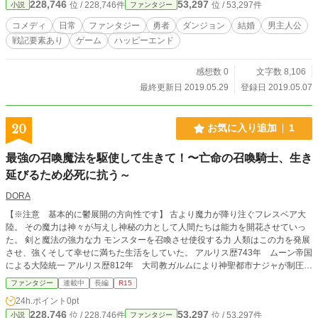
228,746
53,297
位 / 228,746件
位 / 53,297件
小説
ファンタジー
コメディ
日常
ファンタジー
勇者
ダンジョン
結婚
男主人公
戦記要素あり
ゲーム
ハッピーエンド
感想数 0
文字数 8,106
最終更新日 2019.05.29
登録日 2019.05.07
20
お気に入り追加
1
最強の召喚魔法を駆使して生きて！〜亡命の召喚騎士、生き
延びるため必死に抗う～
DORA
【※注意 基本的に鬱展開の方向性です】 古より魔力が降り注ぐフレスベア大
陸。 その魔力は神々が与えし神秘の力として人間たちは能力を開花させていっ
た。 剣と魔法の強力な力 モンスターを召喚させ使役する力 人類はこの力を発展
させ、強くそして幸せに満ちた生活をしていた。 アルリス歴743年 ムーン帝国
による大陸統一 アルリス歴812年 大司教ガルムにより神聖都市ナジャが制圧さ
れる。通称「ガルムの乱」 アルリス歴813年 ガルムの乱に呼応し、王都「メシ
ファンタジー
連載中
長編
R15
ア」が独立を宣言 アルリス歴814年 水の国「ヴリドラ」が独立を宣言 アルリ
24h.ポイント
0pt
ス歴815年 ガルムの乱終結 物語は、平和なフレスベア大陸の混乱を予感させる
228,746
53,297
位 / 228,746件
位 / 53,297件
小説
ファンタジー
アルリス歴816年から始まる。