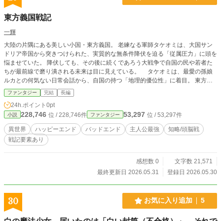
東方義国戦記
一輝
大陸の片隅にある美しい小国・東方義国。 老練なる軍師タケオミは、大国サン
ドリア帝国から突きつけられた、実質的な無条件降伏を迫る「従属圧力」に頭を
悩ませていた。 降伏しても、その後に続くであろう大戦争で自国の民や若者た
ちが最前線で磨り潰される未来は目に見えている。 タケオミは、最愛の孫娘
ルカとの何気ない日常会話から、自国の持つ「地理的優位性」に着目。 東方義
国を大国間の「絶対不可侵な緩衝地帯」にするという奇策を閃き、動き出す。
ファンタジー
完結
長編
しかし、サンドリア帝国は折衝を早々に切り上げ、十万の軍勢による武力侵攻を
24h.ポイント
0pt
開始。 経験不足から動揺する若き現帝マクラに対し、タケオミは「民の命を消
228,746
53,297
位 / 228,746件
位 / 53,297件
小説
ファンタジー
費する覚悟と責任を備えよ」と激しく叱咤し、二万の防衛軍による決死の迎撃戦
へと打って出る。 過酷な戦場で、タケオミは圧倒的な武技を誇る傭兵団長カ
異世界
ハッピーエンド
バッドエンド
主人公最強
知略/頭脳戦
ザンと出会う。戦場では死神と恐れられながらも平時は天然なカザンと、人間の
戦記要素あり
善性の象徴であるルカが惹かれ合っていく姿を見たタケオミは、若者たちの未来
を守るため、すべてを布石とする孤高の大戦略を発動する。 タケオミが事前
に世界各地へ仕込んでいた「経済のわずかな歪み」と、マクラ帝が自ら軍旗を断
感想数 0
文字数 21,571
ち切り命がけで全軍を鼓舞した「覚醒」が完璧な噛み合いを見せ、周辺国は「サ
最終更新日 2026.05.31
登録日 2026.05.30
ンドリアが大陸制覇の野心を暴走させ始めた」という強烈な猜疑心（恐怖）に囚
われる。 結果、サンドリアの第二陣（増援部隊）は他国との国境防衛に縛り付
けられ、前線は孤立。カザンの剣が敵将を討ち取り、東方義国は十万の敵を破る
30
お気に入り追加
5
「奇跡の大勝利」を収めるのだった。 戦いは終わり、国中は歓喜に沸き、カ
ザンとルカは未来の約束を交わす――誰もが最高の「ハッピーエンド」を確信し