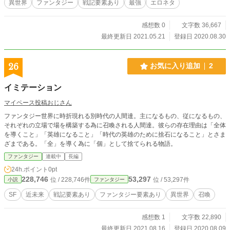
異世界
ファンタジー
戦記要素あり
最強
エロネタ
感想数 0
文字数 36,667
最終更新日 2021.05.21
登録日 2020.08.30
26
お気に入り追加
2
イミテーション
マイペース投稿おじさん
ファンタジー世界に時折現れる別時代の人間達。主になるもの、従になるもの、
それぞれの立場で場を構築する為に召喚される人間達。彼らの存在理由は「全体
を導くこと」「英雄になること」「時代の英雄のために捨石になること」とさま
ざまである。「全」を導く為に「個」として捨てられる物語。
ファンタジー
連載中
長編
24h.ポイント
0pt
228,746
53,297
位 / 228,746件
位 / 53,297件
小説
ファンタジー
SF
近未来
戦記要素あり
ファンタジー要素あり
異世界
召喚
感想数 1
文字数 22,890
最終更新日 2021.08.16
登録日 2020.08.09