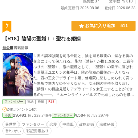
人々から感謝の声を浴びることになった。 ――しかし 魔王を倒した。 それもた
感想数 37
文字数 79,810
った一人で。 そんなカイルを故郷で待っていたのは逆賊として貶められての処
最終更新日 2026.08.06
登録日 2026.06.28
刑という結末だった――
7
お気に入り追加
511
【R18】陰陽の聖婚Ⅰ：聖なる婚姻
無憂
書籍情報
世界の調和は陽を司る金龍と、陰を司る銀龍の、聖なる番の
交合によって保たれる。 聖地〈禁苑〉が推し進める、二百年
ぶりの〈聖婚〉。陽の龍種として、〈聖婚〉の皇子に選ばれ
た恭親王ユエリンの相手は、陰の龍種の最後の一人となっ
た、西の王女アデライード姫。修道院に閉じこめられて育っ
た無垢で無力な姫を守りながら、女王国の実権を取り戻し、
〈禁苑〉の目論見通りアデライードを女王にすることができ
るのか――。 ＊ムーンライトノベルズで完結したものを修正
して掲載します。
ファンタジー
完結
長編
R18
24h.ポイント
14pt
29,491
4,504
位 / 228,746件
位 / 53,297件
小説
ファンタジー
異世界
ファンタジー
恋愛
中華風
政略結婚
宗教秘儀
番/つがい
戦記要素あり