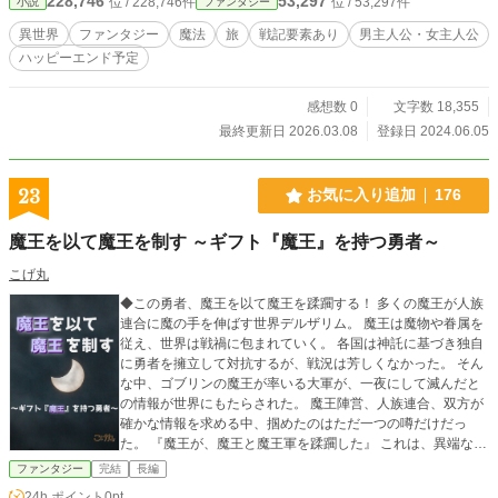
228,746
53,297
位 / 228,746件
位 / 53,297件
小説
ファンタジー
異世界
ファンタジー
魔法
旅
戦記要素あり
男主人公・女主人公
ハッピーエンド予定
感想数 0
文字数 18,355
最終更新日 2026.03.08
登録日 2024.06.05
23
お気に入り追加
176
魔王を以て魔王を制す ～ギフト『魔王』を持つ勇者～
こげ丸
◆この勇者、魔王を以て魔王を蹂躙する！ 多くの魔王が人族
連合に魔の手を伸ばす世界デルザリム。 魔王は魔物や眷属を
従え、世界は戦禍に包まれていく。 各国は神託に基づき独自
に勇者を擁立して対抗するが、戦況は芳しくなかった。 そん
な中、ゴブリンの魔王が率いる大軍が、一夜にして滅んだと
の情報が世界にもたらされた。 魔王陣営、人族連合、双方が
確かな情報を求める中、掴めたのはただ一つの噂だけだっ
た。 『魔王が、魔王と魔王軍を蹂躙した』 これは、異端なギ
フトを授かった勇者が、圧倒的な力で理不尽な世界を蹂躙す
ファンタジー
完結
長編
る物語。 ※小説家になろう様にて、先に連載開始している作
24h.ポイント
0pt