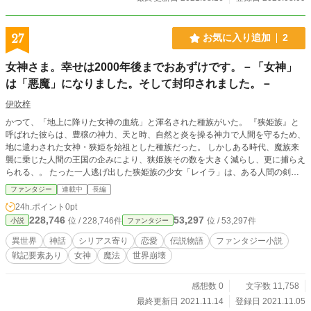
27
お気に入り追加
2
女神さま。幸せは2000年後までおあずけです。－「女神」
は「悪魔」になりました。そして封印されました。－
伊吹梓
かつて、「地上に降りた女神の血統」と渾名された種族がいた。 『狭姫族』と
呼ばれた彼らは、豊穣の神力、天と時、自然と炎を操る神力で人間を守るため、
地に遣わされた女神・狭姫を始祖とした種族だった。 しかしある時代、魔族来
襲に乗じた人間の王国の企みにより、狭姫族その数を大きく減らし、更に捕らえ
られる、。 たった一人逃げ出した狭姫族の少女「レイラ」は、ある人間の剣士
と出会い、別れ、また再会する。しかしある出来事から、レイラは剣士に封印さ
ファンタジー
連載中
長編
れてしまう。 2000年後、ある条件によって封印が解かれるように設定されて。
24h.ポイント
0pt
そして、2000年後… ※ 特に第1章は、各話記憶を回想する形で時系列が分解さ
228,746
53,297
位 / 228,746件
位 / 53,297件
小説
ファンタジー
れています。 「あれ？誰の、どの時点の話書いてたっけ…？？」とよくパニ
クってるのはナイショです。 ※この作品は、小説家になろう様、カクヨム様に
異世界
神話
シリアス寄り
恋愛
伝説物語
ファンタジー小説
も掲載しております。
戦記要素あり
女神
魔法
世界崩壊
感想数 0
文字数 11,758
最終更新日 2021.11.14
登録日 2021.11.05