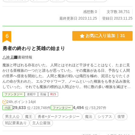
覇王を巡るこの争いが避けられないというのなら。 「私が覇
王を導く──この中原に平和をもたらす覇王を」 予言の聖王
女は、立ち向かうことを心に決めるのだった ----------------------
感想数 0
文字数 38,751
--------------- カクヨムの「世界を変える運命の恋」中編コンテ
最終更新日 2023.11.25
登録日 2023.11.25
スト参加作品です。 第一部完まで書いてます！
6
お気に入り追加
31
勇者の終わりと英雄の始まり
八神 凪
書籍情報
魔族と呼ばれる存在がいた。 人間とはそれほど干渉することはなく、たまに見
かける亜種族の一つだと誰もが思っていた。 その魔族がある日、予告なく人間
の世界へ侵攻を開始した。 人間と魔族の戦いは熾烈を極め、泥沼となりたくさ
んの命が失われた。 エルフやドワーフ、ノームといった種族をも巻き込み激化
していった。 それでも魔族の標的は人間ばかり。 特に数の多い種族を滅ぼそう
としているかのようだった。 戦いは果てるともなき続き彼らは空を仰ぎながら
ファンタジー
連載中
長編
R15
祈る。 ――いつか平和な日が、その時が訪れるように。 人々はそう願った。 死
24h.ポイント
14pt
というものがとても近く、いつでも隣に付きまとう。 いつ終わるともしれない
29,633
4,494
位 / 228,746件
位 / 53,297件
小説
ファンタジー
戦いに疲れ果てた頃、一人の男が立ち上がった。 名をカイルと言った。 その男
は強力な剣技を操り、強大な魔法を駆使して魔族と戦いを繰り広げた。 戦いぶ
男主人公
魔王
勇者×ダークファンタジー
魔法
シリアス
復讐
りは恐ろしく冷徹で確実に命を刈り取る。 人々は彼を「ブレイド・オブ・ドレ
戦記要素あり
主人公最強
ッド」と呼び、期待を寄せる。 そしてついにカイルは魔族の王を討伐すること
に成功した。 歓喜に湧く各国や種族、民衆。 カイルは勇者として讃えられ、