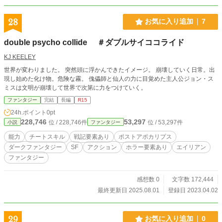
28
お気に入り追加
7
double psycho collide ＃ダブルサイココライド
KJ KEELEY
世界が変わりました。 突然頭に浮かんできたイメージ。 崩壊していく日常。出
現し始めた化け物。危険な霧。 傀儡師と仙人の力に目覚めた主人公ジョン・ス
ミスは文明が崩壊して世界で次第に力をつけていく。
ファンタジー
完結
長編
R15
24h.ポイント
0pt
228,746
53,297
位 / 228,746件
位 / 53,297件
小説
ファンタジー
能力
チートスキル
戦記要素あり
ポストアポカリプス
ダークファンタジー
SF
アクション
ホラー要素あり
エイリアン
ファンタジー
感想数 0
文字数 172,444
最終更新日 2025.08.01
登録日 2023.04.02
29
お気に入り追加
0