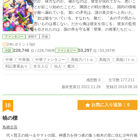
のか、味方なのか。 確かなのは、彼女が現れてから、悪いこ
とが起こり始めたことだ。 隣国との戦が激化し、国内の情報
が敵へ漏れている。 疑いの矛先は、謎の美少女へと向いた。
「奴は嘘をついている。すなわち、敵だ」 「あの子の気から
悪いものは感じない。だから俺は彼女を信じる」 彼女の監視
を任されたのは、国の帝を守る軍「禁軍」の将軍たちだっ
た。 神仙の膝元と呼ばれる小さな国――桃源(とうげん)国を
ファンタジー
連載中
長編
守るために戦う人々を描いた異能要素のある中華ファンタジ
24h.ポイント
0pt
ーです。
228,746
53,297
位 / 228,746件
位 / 53,297件
小説
ファンタジー
中華
中華風
中華ファンタジー
異能力バトル
異能力
異能バトル
戦記要素あり
女主人公
仙人
魔法
感想数 0
文字数 177,211
最終更新日 2021.11.28
登録日 2019.08.16
16
お気に入り追加
0
暁の標
鳥栖圭吾
代々賢王の統べるヤマトの国。神通力を持つ者の集う柏木の里に住む少年行俊