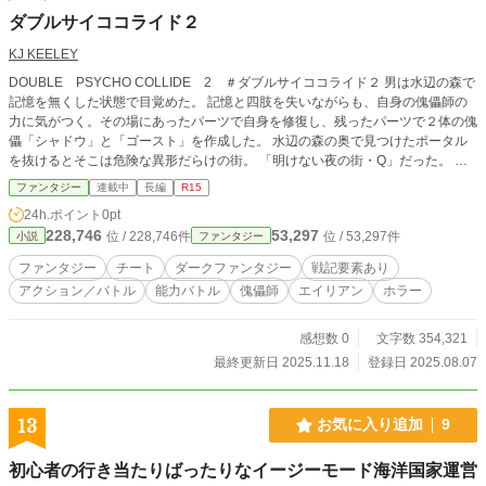
ィ、時々シリアス ＊注意事項：婉曲な微エロ表現があります。苦手な方はご注
ダブルサイココライド２
意ください 小説家になろうにも投稿しております
KJ KEELEY
DOUBLE PSYCHO COLLIDE 2 ＃ダブルサイココライド２ 男は水辺の森で
記憶を無くした状態で目覚めた。 記憶と四肢を失いながらも、自身の傀儡師の
力に気がつく。その場にあったパーツで自身を修復し、残ったパーツで２体の傀
儡「シャドウ」と「ゴースト」を作成した。 水辺の森の奥で見つけたポータル
を抜けるとそこは危険な異形だらけの街。 「明けない夜の街・Q」だった。 自
身を付け狙った幽霊タクシーの犯人を倒すと明けないはずの夜が明けた。 さら
ファンタジー
連載中
長編
R15
に犯人の体から、ANKH（アンク）型のエネルギー体が現れ、男の体に入ってい
24h.ポイント
0pt
く。 久しぶりの夜明けを満喫しながらＱの街へと帰還すると…… 実は夜は明け
228,746
53,297
位 / 228,746件
位 / 53,297件
小説
ファンタジー
てなくて…… 話はここから始まる。 Qにて、過去の自分を知るシンディという
女の子。 お次は謎のカルト教団からの刺客。敵方の街メイヘムに潜入する。 そ
ファンタジー
チート
ダークファンタジー
戦記要素あり
こで出会った悪魔女史マチルダの様子が急変し……
アクション／バトル
能力バトル
傀儡師
エイリアン
ホラー
感想数 0
文字数 354,321
最終更新日 2025.11.18
登録日 2025.08.07
13
お気に入り追加
9
初心者の行き当たりばったりなイージーモード海洋国家運営