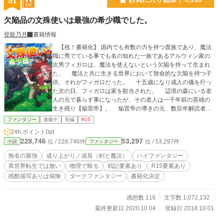
31
欠陥品の文殊使いは最強の希少職でした。
登龍乃月
書籍情報
【祝！書籍化】 国内でも有数の力を持つ貴族であり、魔法
職に秀でている事でも名の知れた一族であるアルウィン家の
次男フィガロは、魔法を使えないという欠陥を持って生まれ
た。 魔法と共に生きる世界において致命的な欠陥を持つ子
供、それがフィガロだった。 十五歳になり成人の儀を行っ
た次の日、フィガロは家を勘当された。 辺境の森にいる老
人の元で暮らす事になったが、その老人は一千年前の英雄の
生き残り【焔雷帝】。 焔雷帝の導きの元、数百年解読者が
現れなかったルーン文字をフィガロは解読してしまう。 そ
ファンタジー
連載中
長編
R15
してフィガロの体は常軌を逸した構造だった事も発覚する。
24h.ポイント
0pt
錬金の果てにルーン文字を文殊へ刻み込む事に成功したフ
228,746
53,297
位 / 228,746件
位 / 53,297件
小説
ファンタジー
ィガロは森を出る。 フィガロの願いはただ一つ。 人間ら
しく普通に生きたい。 強力無比な力を秘めた少年はどんな
無名の最強
成り上がり／成長（剣と魔法）
ハイファンタジー
普通を求めるのだろうか。 【書籍化が決定致しました！
異世界転生では無い
物理で殴る
戦記要素あり
R15要素あり
四月下旬頃にアルファポリス様から刊行予定です！ 加筆修
残酷描写ありは保険
ダークファンタジー
書籍化決定
正や話の変更はほぼありませんが、文字数を削るために一部
分改稿があります。書籍化に伴い改題しております。これも
皆様の応援あってこそです！ありがとうございます！】
感想数 116
文字数 1,072,132
最終更新日 2020.10.04
登録日 2018.10.01