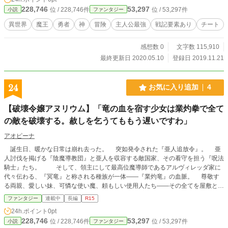
品です
228,746
53,297
位 / 228,746件
位 / 53,297件
小説
ファンタジー
異世界
魔王
勇者
神
冒険
主人公最強
戦記要素あり
チート
感想数 0
文字数 115,910
最終更新日 2020.05.10
登録日 2019.11.21
24
お気に入り追加
4
【破壊令嬢アヌリウム】「竜の血を宿す少女は業灼拳で全て
の敵を破壊する。赦しを乞うてももう遅いですわ」
アオピーナ
誕生日、暖かな日常は崩れ去った。 突如発令された『亜人追放令』。 亜
人討伐を掲げる『陰魔導教団』と亜人を収容する敵国家、その看守を担う『呪法
騎士』たち。 そして、領主にして最高位魔導師であるアルヴィレッダ家に
代々伝わる、『冥竜』と称される種族が一体――『業灼竜』の血脈。 尊敬す
る両親、愛しい妹、可憐な使い魔、頼もしい使用人たち――その全てを屋敷と共
に壊されたアヌリウムは、襲撃者との激戦の末に牢獄にて目を覚ます。 そし
ファンタジー
連載中
長編
R15
て、『蟲風呂』や永久回復が可能とする、生きたまま四肢を切断されたり臓物を
24h.ポイント
0pt
引きずり出されたりする『解剖遊戯』、家畜の如き所業――人としての尊厳と心
228,746
53,297
位 / 228,746件
位 / 53,297件
小説
ファンタジー
を削ぎ落す地獄を味わう。 この世のものとは思えないモノ。しかして屈辱と