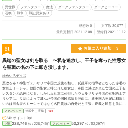
異世界
ファンタジー
魔法
ダークファンタジー
ダークヒーロー
召喚
戦争
戦記要素あり
感想数 0
文字数 30,077
最終更新日 2021.12.08
登録日 2021.11.12
21
お気に入り追加
3
異端の聖女は剣を取る 〜私を追放し、王子を奪った性悪女
を聖戦の名の下に叩き潰します。
ゆめいろデイズ
悪政を布く神聖ヴェルサリヤ帝国に反旗を翻し、反乱軍の指導者となった赤毛の
女剣士ミーシャ。救国の聖女と呼ばれた彼女は、帝国に滅ぼされた亡国の王子セ
レスタンと恋仲になる。しかし反乱軍に荷担したヴェルサリヤ帝国の女聖騎士ア
リシアは、反乱によって滅んだ帝国の国民感情を理由に、新王国の王妃に相応し
いのは田舎者のミーシャではなく名門貴族の自分だと主張。正義と民意を盾に新
王セレスタンと結婚し、敵情視察任務の名目でミーシャを国外に追放する。追放
ファンタジー
連載中
長編
R15
先はセリオン教国。不正な侵入をした者は二度と生きては戻れないと言われてい
24h.ポイント
0pt
る国だった。 ※自分を陥れた悪女に自分の手で復讐するヒロインが好きな人向
228,746
53,297
位 / 228,746件
位 / 53,297件
小説
ファンタジー
け。ミーシャは戦場でアリシアと対決し、その場でアリシアを殺します。ザマァ