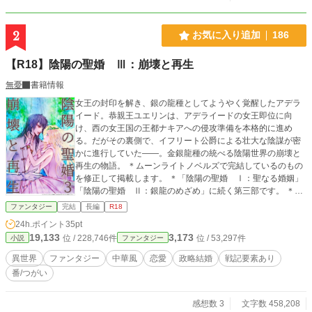
を失ったバラン団長の最強騎士団には暗雲がたれこめていた。 「騎士団が最強
だったのは、アベル様のお力があったればこそです！」 これは外れスキル持
ちとバカにされ続けた少年が、その力で成り上がって王女に溺愛され、国の英雄
2
お気に入り追加
186
となる物語。
【R18】陰陽の聖婚 Ⅲ：崩壊と再生
無憂
書籍情報
女王の封印を解き、銀の龍種としてようやく覚醒したアデラ
イード。恭親王ユエリンは、アデライードの女王即位に向
け、西の女王国の王都ナキアへの侵攻準備を本格的に進め
る。だがその裏側で、イフリート公爵による壮大な陰謀が密
かに進行していた――。金銀龍種の統べる陰陽世界の崩壊と
再生の物語。 ＊ムーンライトノベルズで完結しているのもの
を修正して掲載します。 ＊「陰陽の聖婚 Ⅰ：聖なる婚姻」
「陰陽の聖婚 Ⅱ：銀龍のめざめ」に続く第三部です。 ＊エ
ブリスタに全年齢版を連載しています。
ファンタジー
完結
長編
R18
24h.ポイント
35pt
19,133
3,173
位 / 228,746件
位 / 53,297件
小説
ファンタジー
異世界
ファンタジー
中華風
恋愛
政略結婚
戦記要素あり
番/つがい
感想数 3
文字数 458,208