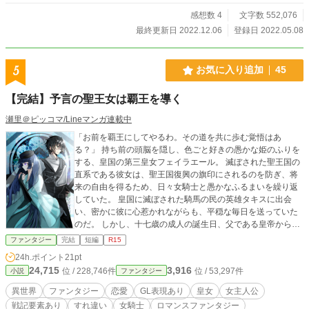
感想数 4
文字数 552,076
最終更新日 2022.12.06
登録日 2022.05.08
5
お気に入り追加
45
【完結】予言の聖王女は覇王を導く
瀬里＠ピッコマ/Lineマンガ連載中
「お前を覇王にしてやるわ。その道を共に歩む覚悟はあ
る？」 持ち前の頭脳を隠し、色ごと好きの愚かな姫のふりを
する、皇国の第三皇女フェイラエール。 滅ぼされた聖王国の
直系である彼女は、聖王国復興の旗印にされるのを防ぎ、将
来の自由を得るため、日々女騎士と愚かなふるまいを繰り返
していた。 皇国に滅ぼされた騎馬の民の英雄タキスに出会
い、密かに彼に心惹かれながらも、平穏な毎日を送っていた
のだ。 しかし、十七歳の成人の誕生日、父である皇帝から告
げられた一言に、その平和は一転する。 「お前の婚約が決ま
ファンタジー
完結
短編
R15
った。相手は私だ」 皇帝は「覇王を導くもの」と予言された
24h.ポイント
21pt
王女であるフェイラエールを、その野望のため、手に入れよ
24,715
3,916
位 / 228,746件
位 / 53,297件
小説
ファンタジー
うとしていたのだ。 神の予言を授かりし聖王女を巡る中原の
覇権争いは、フェイラエールの想いを越えて、彼女の大事な
異世界
ファンタジー
恋愛
GL表現あり
皇女
女主人公
ものを否応なく踏みにじっていく。 「私が、間違っていた」
戦記要素あり
すれ違い
女騎士
ロマンスファンタジー