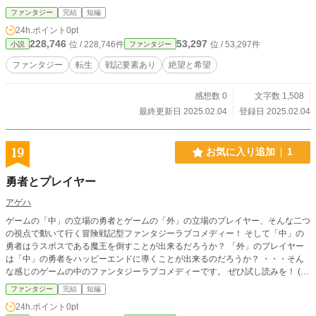
ファンタジー
完結
短編
24h.ポイント
0pt
228,746
53,297
位 / 228,746件
位 / 53,297件
小説
ファンタジー
ファンタジー
転生
戦記要素あり
絶望と希望
感想数 0
文字数 1,508
最終更新日 2025.02.04
登録日 2025.02.04
19
お気に入り追加
1
勇者とプレイヤー
アゲハ
ゲームの「中」の立場の勇者とゲームの「外」の立場のプレイヤー、そんな二つ
の視点で動いて行く冒険戦記型ファンタジーラブコメディー！ そして「中」の
勇者はラスボスである魔王を倒すことが出来るだろうか？ 「外」のプレイヤー
は「中」の勇者をハッピーエンドに導くことが出来るのだろうか？ ・・・そん
な感じのゲームの中のファンタジーラブコメディーです。 ぜひ試し読みを！ (小
説家になろう、マグネット！、ノベルアップ＋でも連載しています そちらの方
ファンタジー
完結
短編
もあわせてよろしくお願いします)
24h.ポイント
0pt