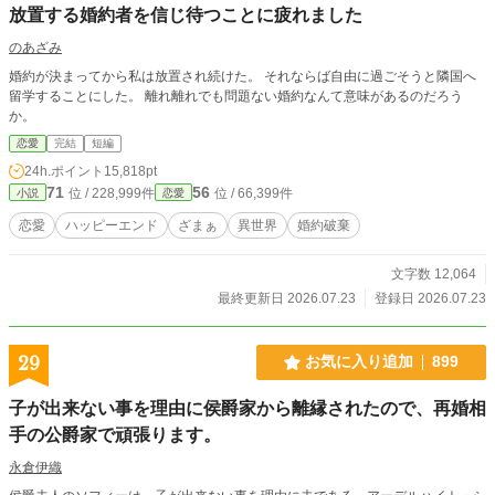
放置する婚約者を信じ待つことに疲れました
のあざみ
婚約が決まってから私は放置され続けた。 それならば自由に過ごそうと隣国へ
留学することにした。 離れ離れでも問題ない婚約なんて意味があるのだろう
か。
恋愛
完結
短編
24h.ポイント
15,818pt
71
56
位 / 228,999件
位 / 66,399件
小説
恋愛
恋愛
ハッピーエンド
ざまぁ
異世界
婚約破棄
文字数 12,064
最終更新日 2026.07.23
登録日 2026.07.23
29
お気に入り追加
899
子が出来ない事を理由に侯爵家から離縁されたので、再婚相
手の公爵家で頑張ります。
永倉伊織