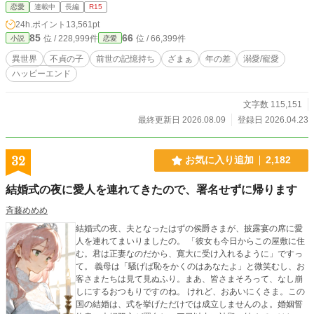
葉を信じずに国王レオンハルトは剣を差し出してしまった。 迷わず剣で自分の
恋愛
連載中
長編
R15
身体を切りつけたルシールは、意識を失いながら前世がレオンハルトの婚約者候
24h.ポイント
13,561pt
補だったことを思い出していた。
85
66
位 / 228,999件
位 / 66,399件
小説
恋愛
異世界
不貞の子
前世の記憶持ち
ざまぁ
年の差
溺愛/寵愛
ハッピーエンド
文字数 115,151
最終更新日 2026.08.09
登録日 2026.04.23
32
お気に入り追加
2,182
結婚式の夜に愛人を連れてきたので、署名せずに帰ります
斉藤めめめ
結婚式の夜、夫となったはずの侯爵さまが、披露宴の席に愛
人を連れてまいりましたの。 「彼女も今日からこの屋敷に住
む。君は正妻なのだから、寛大に受け入れるように」ですっ
て。 義母は「騒げば恥をかくのはあなたよ」と微笑むし、お
客さまたちは見て見ぬふり。まあ、皆さまそろって、なし崩
しにするおつもりですのね。 けれど、おあいにくさま。この
国の結婚は、式を挙げただけでは成立しませんのよ。婚姻誓