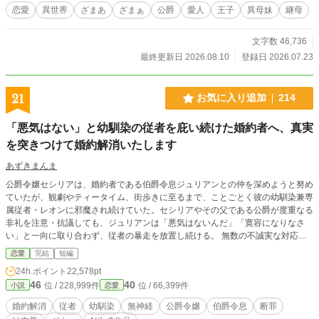
恋愛
異世界
ざまあ
ざまぁ
公爵
愛人
王子
異母妹
継母
文字数 46,736
最終更新日 2026.08.10
登録日 2026.07.23
21
お気に入り追加
214
「悪気はない」と幼馴染の従者を庇い続けた婚約者へ、真実
を突きつけて婚約解消いたします
あずきまんま
公爵令嬢セシリアは、婚約者である伯爵令息ジュリアンとの仲を深めようと努め
ていたが、観劇やティータイム、街歩きに至るまで、ことごとく彼の幼馴染兼専
属従者・レオンに邪魔され続けていた。セシリアやその父である公爵が度重なる
非礼を注意・抗議しても、ジュリアンは「悪気はないんだ」「寛容になりなさ
い」と一向に取り合わず、従者の暴走を放置し続ける。 無数の不誠実な対応に
堪忍袋の緒が切れたセシリアは、綿密な記録を携え、建国記念夜会という晴れの
恋愛
完結
短編
舞台で決着をつけることを決意。大勢の貴族が見守る中、逃げ場のない完璧な証
24h.ポイント
22,578pt
拠とともに婚約解消を突きつけ、身勝手な二人と身内を庇い続けた伯爵家を社会
46
40
位 / 228,999件
位 / 66,399件
小説
恋愛
的な破滅へと追い込んでいく。
婚約解消
従者
幼馴染
無神経
公爵令嬢
伯爵令息
断罪