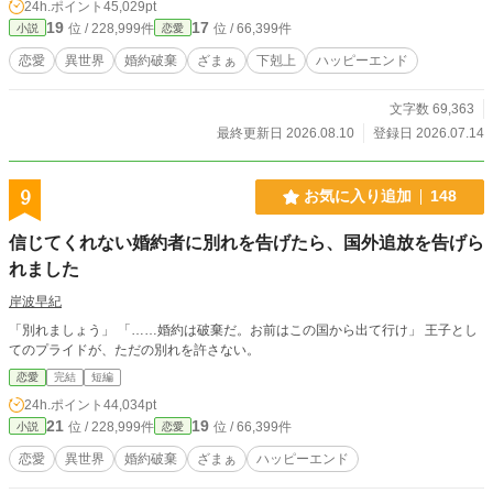
24h.ポイント
45,029pt
19
17
位 / 228,999件
位 / 66,399件
小説
恋愛
恋愛
異世界
婚約破棄
ざまぁ
下剋上
ハッピーエンド
文字数 69,363
最終更新日 2026.08.10
登録日 2026.07.14
9
お気に入り追加
148
信じてくれない婚約者に別れを告げたら、国外追放を告げら
れました
岸波早紀
「別れましょう」 「……婚約は破棄だ。お前はこの国から出て行け」 王子とし
てのプライドが、ただの別れを許さない。
恋愛
完結
短編
24h.ポイント
44,034pt
21
19
位 / 228,999件
位 / 66,399件
小説
恋愛
恋愛
異世界
婚約破棄
ざまぁ
ハッピーエンド