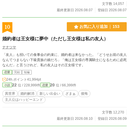
文字数 14,057
最終更新日 2026.08.07
登録日 2026.08.07
10
お気に入り追加
153
婚約者は王女様に夢中（ただし王女様は私の友人）
ナナツヤ
「友人」も招いての食事会の約束に、婚約者は来なかった。「どうせお前の友人
なんてつまらない下級貴族の娘だろ」「俺は王女様の専属騎士になるために必死
なんだ」と言うけれど、私の友人はその王女様です。
恋愛
完結
短編
24h.ポイント
41,994pt
22
20
位 / 228,999件
位 / 66,399件
小説
恋愛
異世界
婚約解消
新しい出会い
ざまぁ
後悔
主人公はハッピーエンド
文字数 12,270
最終更新日 2026.08.10
登録日 2026.08.09