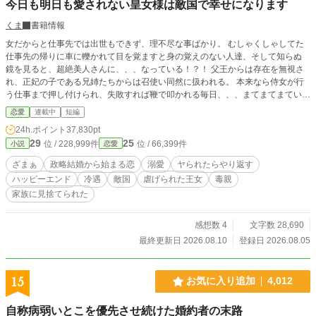
今日も明日も愛されない皇女様は敵国で幸せになります
くま
書籍情報
女だからと仕事先では出世もできず、理不尽な事ばかり。 むしゃくしゃしてた
仕事先の帰りに車に轢かれて目を覚ますと身の覚えのない人達、そして知らぬ
鏡を見ると、超絶美人さんに、、、なっている！？！ 父王からは存在を無視さ
れ、正妃の子である兄姉たちからは召使い同然に扱われる。 本来なら侍女が行
う仕事まで押し付けられ、失敗すれば鞭で叩かれる毎日、、、まてまてまてい！
しかーし！なんで私がこの国の仕事や兄や姉の仕事までやらなにゃあかんの！？
恋愛
連載中
短編
城のメイドや執事からも馬鹿にされる始末。 なるほど、、私はやられたら倍に
24h.ポイント
37,830pt
返すタイプなのよ。 そんなある日――。 長年戦争を続けてきた敵国・ノクター
29
25
位 / 228,999件
位 / 66,399件
小説
恋愛
ン王国との和平の条件として、政略結婚が決まる。 誰も嫁ぎたがらない敵国へ
送られる花嫁のその役目に選ばれたのは、誰からも必要とされない私生児の皇女
ざまぁ
政略結婚から始まる恋
溺愛
ヤられたらやり返す
である私。 国王は私を売りやがったあの国に未練なし！ 敵国では歓迎はされて
ハッピーエンド
冷遇
敵国
虐げられた王女
毒親
ないけど、ご飯がちゃんと出されてるし、無視されてても自分の事は自分ででき
家族に見捨てられた
るし、、快適過ぎる！！ 一方、エレノアを捨てた祖国では、、、 彼女がいなく
なったことで国政は崩れ始める。 兄姉は初めて気づく。 ――あの皇女が、どれ
ほど国を支えていたのかーー。
感想数 4
文字数 28,690
最終更新日 2026.08.10
登録日 2026.08.05
15
お気に入り追加
4,012
自称病弱いとこを優先させ続けた婚約者の末路