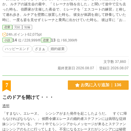
か。 ルチアの誕生会の最中、「ミレーナが熱を出した」と聞いて途中で立ち去
った時も。 伯爵家が主催した夜会で、ミレーナを「エスコートの練習」と称し
て連れ歩き、ルチアを壁際に放置した時も。 彼女が体調を崩して静養していた
時に、一度も姿を見せずミレーナと乗馬に出かけていた時も。 彼は常に「お前
はしっかりしているから」「あいつは手がかかる男友達だから」という言葉で、
恋愛
完結
短編
ルチアの我慢と配慮を当然の権利として踏みにじってきたのだ。 ――でも、も
24h.ポイント
62,075pt
う結構。 こんな婚約者は要りません。
14
13
位 / 228,999件
位 / 66,399件
小説
恋愛
ハッピーエンド
ざまぁ
婚約破棄
文字数 37,860
最終更新日 2026.08.07
登録日 2026.08.07
7
お気に入り追加
136
このドアを開けて・・・
透明
「すまない。エレーヌ。 シンシアがまた発作を起こしたようだ。 すぐに帰
らなければならない。」 侯爵令嬢エレーヌの婚約者ステファンには病弱な従姉
妹シンシアがいる。 デート中でもシンシアからメッセージが来るとステファン
はシンシアのもとに行ってしまう。 不安になるエレーヌだがシンシアには秘密