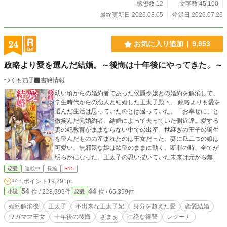
感想数 12
文字数 45,100
最終更新日 2026.08.05
登録日 2026.07.26
24
お気に入り追加
9,953
政略より愛を選んだ結婚。～後悔は十年後にやってきた。～
つくも茄子
書籍情報
幼い頃からの婚約者であった侯爵令嬢との婚約を解消して、
学生時代からの恋人と結婚した王太子殿下。 政略よりも愛を
選んだ生活は思っていたのとは違っていた。「お幸せに」と
微笑んだ元婚約者。結婚によって去っていた側近達。愛する
妻の妃教育がままならない中での出産。世継ぎの王子の誕生
を望んだものの産まれたのは王女だった。妻に瓜二つの娘は
可愛い。無邪気な娘は欲望のままに動く。断罪の時、全てが
明らかになった。王太子の思い描いていた未来は元から無か
ったものだった。後悔は続く。どこから間違っていたのか。
恋愛
連載中
長編
R15
24h.ポイント
19,291pt
54
44
位 / 228,999件
位 / 66,399件
小説
恋愛
婚約解消後
王太子
不出来な王太子妃
身分を超えた愛
恋愛結婚
ワガママ王女
十年後の後悔
ざまぁ
壮絶な復讐
レジーナ