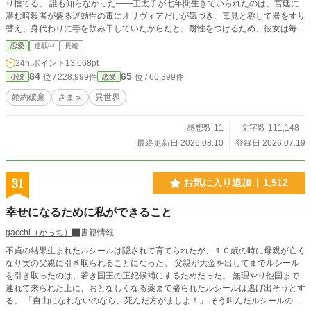
り捨てる。 誰も知らなかった――王太子が七年間生きていられたのは、宮廷に
潜む暗殺者が盛る遅効性の毒にオリヴィアだけが気づき、毒見と称して器をすり
替え、身代わりに毒を飲み干していたからだと。耐性をつけるため、彼女は毎晩
自分に微量の毒を盛り続けてきた。 オリヴィアが伯爵家を去った翌朝から、王
恋愛
連載中
長編
太子は原因不明の吐血を始める。薬師の家系に生まれた彼女を拾ったのは、隣国
24h.ポイント
13,668pt
の若き宰相ユリウス。 沈黙のうちに献身を重ねた令嬢の、七年越しの静かな逆
84
65
位 / 228,999件
位 / 66,399件
小説
恋愛
転が始まる。
婚約破棄
ざまぁ
異世界
感想数 11
文字数 111,148
最終更新日 2026.08.10
登録日 2026.07.19
31
お気に入り追加
1,512
幸せになるために私ができること
gacchi（がっち）
書籍情報
不貞の結果生まれたルシールは隠されて育てられたが、１０歳の時に母親が亡く
なり実の父親に引き取られることになった。 父親が大金を出してまでルシール
を引き取ったのは、若き国王の正妃候補にするためだった。 無理やり他国まで
連れて来られた上に、おとなしくなる薬まで盛られたルシールは逃げ出そうとす
る。 「自由になれないのなら、死んだ方がましよ！」 そう叫んだルシールの言