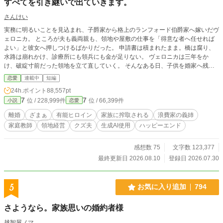
すべてを引き継いで出ていきます。
さんけい
実務に明るいことを見込まれ、子爵家から格上のランフォード伯爵家へ嫁いだヴ
ェロニカ。 ところが夫も義両親も、領地や屋敷の仕事を「得意な者へ任せれば
よい」と彼女へ押しつけるばかりだった。 申請書は積まれたまま。橋は腐り、
水路は崩れかけ、診療所にも領兵にも金が足りない。 ヴェロニカは三年をか
け、破綻寸前だった領地を立て直していく。 そんなある日、子供を婚家へ残し
た義姉が実家へ戻ってきた。 帽子、宝石、香水、ドレス――傷ついた義姉の気
恋愛
連載中
短編
晴らしだからと、家族は高額な請求書を次々と領地の金から支払わせる。 つい
24h.ポイント
88,557pt
に水路の修繕費まで足りなくなり、ヴェロニカが夫へ相談すると、返ってきたの
7
7
位 / 228,999件
位 / 66,399件
小説
恋愛
は冷たい一言だった。 「そうならないようにするのが、お前の仕事だろう」 そ
の夜、ヴェロニカは伯爵家を出ると決める。 ただし、自分一人だけ逃げるつも
離婚
ざまぁ
有能ヒロイン
家族に搾取される
浪費家の義姉
りはない。 領民が困らないよう仕事を引き継ぎ、使用人たちの次の職を探し、
家庭教師
領地経営
クズ夫
生成AI使用
ハッピーエンド
侯爵家と公証人へ記録を渡す。自分と側仕えの働き口も決め、家族には何も悟ら
せないまま、最後の日までいつもどおりに働き続けた。 そしてある朝。 家族が
目を覚ました時には、ヴェロニカも、屋敷を支えていた者たちも、すでにいなか
感想数 75
文字数 123,377
った。 残されたのは、誰にでも分かるよう整えられた仕事と、これまで何もし
最終更新日 2026.08.10
登録日 2026.07.30
てこなかった者たち自身の署名だけ。 「ヴェロニカを呼べ」 そう命じても、も
う彼女は戻らない。 ※初日以外は6時・17時の2回投稿です。 独自の世界観な
のでご了承ください。
5
お気に入り追加
794
さようなら。家族思いの婚約者様
越智屋ノマ