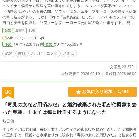
侯爵夫人のソフィーは、子が出来ない事を理由に夫である、アーデルハイト・シ
ュタイナー侯爵から離縁を言い渡されてしまう。 ソフィーが実家のミルフォー
ド伯爵家に戻ったのも束の間、ソフィーにミハエル・ブルーローズ公爵から婚姻
の申し込みが来る。 しかしそれは『契約結婚』だった。 ミハエルはソフィーの
自由と安全を保障し、ソフィーはブルーローズ公爵家の為に仕事をする。 契約
結婚を受け入れたソフィーは自身の能力を存分に発揮し、公爵領の発展に貢献し
恋愛
連載中
長編
て行くのだった。
24h.ポイント
15,195pt
74
59
位 / 228,999件
位 / 66,399件
小説
恋愛
恋愛
離縁
ハッピーエンド
ざまぁ
文字数 23,679
最終更新日 2026.08.10
登録日 2026.08.03
30
お気に入り追加
1,499
『毒見の女など用済みだ』と婚約破棄された私が伯爵家を去
った翌朝、王太子は毎日吐血するようになった
藍田 算
オリヴィアは七年間、毎朝王太子アルヴィスの毒見役を務めてきた。だが婚約者
の王太子は、寵愛する令嬢セリカに唆され「毒見の女など用済みだ」と彼女を切