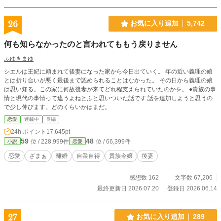
26
お気に入り追加
5,742
何も知らなかったのと言われてももう戻りません
ふゆきまゆ
シエルは王妃に頼まれて後妻になった家から今日出ていく。 年の近い義理の娘
とは折り合いが悪く最後まで認められることはなかった。 その日から義理の娘
は思い知る。この家に何故後妻が来てどれ程支えられていたのかを。 ●貴族の事
情と現代の事情って違うよねとふと思いついた話です 話を追加しようと思うの
で少し伸びます。どのくらいかはまだ。
恋愛
連載中
長編
24h.ポイント
17,645pt
59
48
位 / 228,999件
位 / 66,399件
小説
恋愛
恋愛
ざまぁ
離婚
自業自得
貴族令嬢
後妻
感想数 162
文字数 67,206
最終更新日 2026.07.20
登録日 2026.06.14
27
お気に入り追加
289