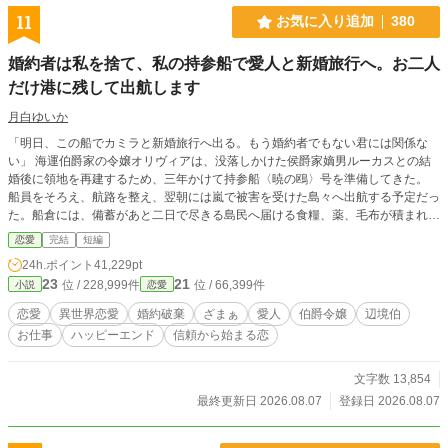
11
お気に入り追加
380
婚約者は私を捨て、私の持参船で愛人と新婚旅行へ。お二人
だけ港に残して出航します
月白ゆいか
「明日、この船でカミラと新婚旅行へ出る。もう婚約者でもない君には関係な
い」 海運伯爵家の令嬢オリヴィアは、没落しかけた侯爵家嫡男ルーカスとの結
婚後に領地を再建するため、三年かけて持参船〈暁の鴎〉号を準備してきた。
船員をそろえ、航路を整え、翌朝には嵐で被害を受けた島々へ出航する予定だっ
た。船倉には、備蓄があと二日で尽きる島民へ届ける食糧、薬、毛布が積まれて
いる。 ところが出航前日、港へ着いたオリヴィアが見たのは、船から降ろされ
恋愛
完結
短編
る救援物資と、代わりに積み込まれる衣装箱、酒樽、鏡台、長椅子だった。 船
24h.ポイント
41,229pt
上にはルーカスと、その愛人カミラがいる。 ルーカスはオリヴィアとの婚約を
23
21
位 / 228,999件
位 / 66,399件
小説
恋愛
一方的に解消し、カミラとの婚礼と新婚旅行、さらに自分の私的事業へ〈暁の
鴎〉号を使うと告げた。 「この毛布、少し獣臭いのですもの」 カミラも救援物
恋愛
異世界恋愛
婚約破棄
ざまぁ
愛人
伯爵令嬢
辺境伯
資を邪魔扱いし、自分の衣装と家具を優先する。 けれどルーカスは、大切な二
お仕事
ハッピーエンド
信頼から始まる恋
つの事実を軽んじていた。 〈暁の鴎〉号は、結婚が成立するまではオリヴィア
の所有物。そして船員たちを雇っているのは、オリヴィアの実家である。 救援
先を治めるフレデリック辺境伯は、島の備蓄があと二日だと伝えても、オリヴィ
文字数 13,854
アへ命令しない。 「この船をどうするかは、あなたが決めてください」 裏切ら
最終更新日 2026.08.07
登録日 2026.08.07
れた痛みを抱えながら、オリヴィアは自分で救援続行を決める。船員たちと物資
を積み戻し、翌朝、予定どおり出航すると宣言した。 それでもルーカスは、招