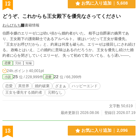
待客の前ならオリヴィアは逆らえないと考え、新婚旅行の出航式を強行する。
12
お気に入り追加
5,608
「錨を上げろ。出航だ！」 しかし、船員は誰一人動かなかった。 これは、自分
を財産として扱った元婚約者と愛人を直接船から降ろし、救援を成功させた海運
どうぞ、これからも王女殿下を優先なさってください
令嬢が、船と信用、新しい定期航路、そして判断を尊重してくれる相手との未来
を自分の手で選び直す物語。 全6話・完結。直接ざまぁ、お仕事上の正当評価、
わらびもち
書籍情報
対等な関係から始まる異世界恋愛です。 婚約を解消するという申し出は、受け
伯爵令嬢のエリーゼには幼い頃から婚約者がいた。 相手は伯爵家の嫡男であ
入れます。 ですが、この船をどう使うかまで、あなたに決めさせるつもりはあ
り、王女殿下の護衛騎士であるアルベルト。 彼はいつだって王女が最優先。
りません。
「王女がお呼びだから」と、約束は何度も破られ、エリーゼは後回しにされ続け
る。 政略とはいえ、この婚約に意味はあるのだろうか。 王女を優先し続けた婚
約者に心を閉ざしていくエリーゼ。 失って初めて気づいても、もう遅い――。
恋愛
完結
短編
24h.ポイント
40,001pt
25
22
位 / 228,999件
位 / 66,399件
小説
恋愛
恋愛
異世界
婚約破棄
ざまぁ
ハッピーエンド
王女を優先する婚約者
元鞘なし
文字数 50,619
最終更新日 2026.08.06
登録日 2026.07.19
13
お気に入り追加
2,096