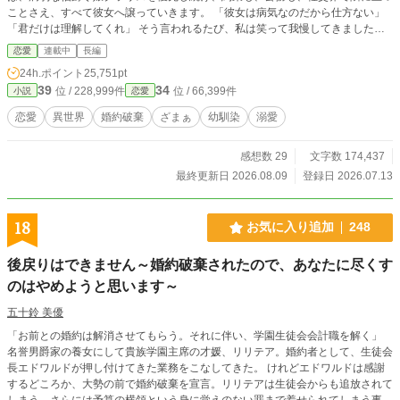
ことさえ、すべて彼女へ譲っていきます。 「彼女は病気なのだから仕方ない」
「君だけは理解してくれ」 そう言われるたび、私は笑って我慢してきました。
けれど、誰も私を選んではくれなかった。 だから私は静かに婚約を返上し、公
恋愛
連載中
長編
爵家を去ります。 すると、私が陰で支えていた公爵家の経営と人脈は少しずつ
24h.ポイント
25,751pt
崩れ始め、彼らはようやく私の存在の大きさに気付きます。 一方、新天地で出
39
34
位 / 228,999件
位 / 66,399件
小説
恋愛
会った侯爵カシアンは、私の能力だけでなく、一人の女性として私を大切にして
くれました。 「もう一人で耐えなくていい」 その言葉に救われた私は、新しい
恋愛
異世界
婚約破棄
ざまぁ
幼馴染
溺愛
人生を歩き始めます。 今さら「戻ってきてほしい」と言われても、もう遅いの
です。 これは、誰よりも我慢し続けた令嬢が、本当に自分を大切にしてくれる
感想数 29
文字数 174,437
人と幸せになり、彼女を失った人々だけが静かに後悔していく逆転ラブストーリ
ーです。
最終更新日 2026.08.09
登録日 2026.07.13
18
お気に入り追加
248
後戻りはできません～婚約破棄されたので、あなたに尽くす
のはやめようと思います～
五十鈴 美優
「お前との婚約は解消させてもらう。それに伴い、学園生徒会会計職を解く」
名誉男爵家の養女にして貴族学園主席の才媛、リリテア。婚約者として、生徒会
長エドワルドが押し付けてきた業務をこなしてきた。 けれどエドワルドは感謝
するどころか、大勢の前で婚約破棄を宣言。リリテアは生徒会からも追放されて
しまう。さらには予算の横領という身に覚えのない罪まで着せられてしまう事態