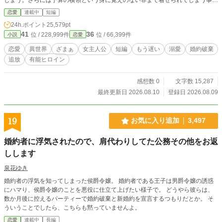
に。 そんなリリテアに手を差し伸べたのは、公爵のルヴィアス。 「君はもう、
恋愛
連載中
短編
あの生徒会を気に掛ける義理はない」 その一言で、リリテアは今までエドワル
24h.ポイント
25,579pt
ドに尽くしていた全てを、やめることにした。 リリテアの去った生徒会は静か
41
36
位 / 228,999件
位 / 66,399件
小説
恋愛
に崩壊していく。そんな中、学園最大の行事・建国祭が刻一刻と迫っていた。
一方で、大量の業務から解放されたリリテアは、頻繁に会いに来るルヴィアスに
恋愛
異世界
ざまぁ
女主人公
短編
もう遅い
溺愛
婚約破棄
少しずつ惹かれていく。 今さら全てに気付いても、もう遅いのです。
追放
有能ヒロイン
感想数 0
文字数 15,287
最終更新日 2026.08.10
登録日 2026.08.09
19
お気に入り追加
3,497
婚約者に浮気されたので、肩代わりしてた公務その他をお返
しします
泉花ゆき
婚約者の浮気を知ってしまった侯爵令嬢。 婚約者である王子は男爵令嬢の誘惑
にハマり、侯爵令嬢のことを悪役に仕立て上げたい様子で。 どうやら彼らは、
数か月後に控えるパーティーで婚約破棄と新婚約を宣言するつもりだとか。 そ
ういうことでしたら、こちらも黙っていませんよ。
恋愛
連載中
長編