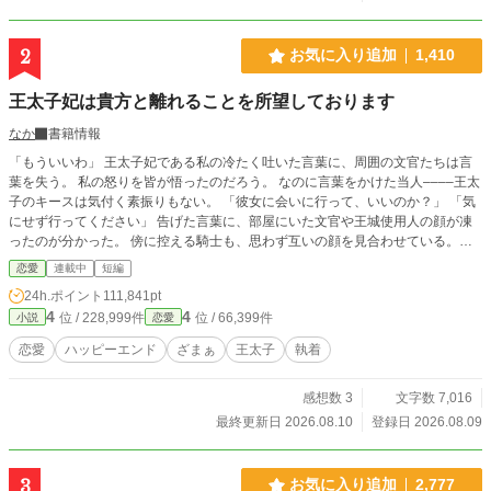
2
お気に入り追加
1,410
王太子妃は貴方と離れることを所望しております
なか
書籍情報
「もういいわ」 王太子妃である私の冷たく吐いた言葉に、周囲の文官たちは言
葉を失う。 私の怒りを皆が悟ったのだろう。 なのに言葉をかけた当人––––王太
子のキースは気付く素振りもない。 「彼女に会いに行って、いいのか？」 「気
にせず行ってください」 告げた言葉に、部屋にいた文官や王城使用人の顔が凍
ったのが分かった。 傍に控える騎士も、思わず互いの顔を見合わせている。
皆、分かっている。 怒鳴られる方がマシだ、泣かれる方が救いがある。 『もう
恋愛
連載中
短編
いい』に込められた意味は、諦めだということに。 「……アイシャ、本当にい
24h.ポイント
111,841pt
いのか？」 キースの足は、もう出口を向いている。 王太子妃ではなく、別の女
4
4
位 / 228,999件
位 / 66,399件
小説
恋愛
性に会いにいくために…… 「えぇ、どうぞ……好きになさってください」
「……すまない。次は埋め合わせをする！」 出て行くキースの背に、そっと告
恋愛
ハッピーエンド
ざまぁ
王太子
執着
げる。 「もう、次なんてないわよ」 その言葉は、走りゆく王太子に届くことは
なかった。 王太子妃は覚悟を固める。 半生をかけて支え続けてきた、彼のため
感想数 3
文字数 7,016
に尽力してきた。 その努力が軽んじられるのならば。 もう……王太子妃の座に
居る必要はないと。
最終更新日 2026.08.10
登録日 2026.08.09
3
お気に入り追加
2,777