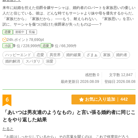
来年に結婚を控えた伯爵令嬢サーシャは、婚約者のロバートを家族思いの優しい
人だと信じている。彼は、どんな時でもサーシャより妹や母を優先するからだ。
「家族だから」「家族だから」 ――もう、耐えられない。 『家族思い』を言い
訳に、サーシャを傷つけ続けた侯爵家が失ったものは――？
恋愛
連載中
長編
24h.ポイント
78,690pt
9
9
位 / 228,999件
位 / 66,399件
小説
恋愛
ハッピーエンド
恋愛
異世界
婚約破棄
ざまぁ
家族
婚約者
婚約解消
スパダリ
溺愛
感想数 0
文字数 12,847
最終更新日 2026.08.09
登録日 2026.08.08
6
お気に入り追加
442
「あいつは男友達のようなもの」と言い張る婚約者に同じこ
とをやり返した結果
たると
『お前はしっかりしているから』 その言葉を聞くのは、これで何度目だろう