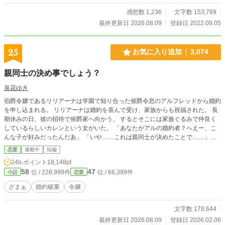
感想数 1,236
文字数 153,789
最終更新日 2026.08.09
登録日 2022.09.05
25
お気に入り追加
3,074
親同士の決め事でしょう？
泉花ゆき
伯爵令嬢であるリリアーナは学園で知り合った侯爵令息のアルフレッドから婚約
を申し込まれる。 リリアーナは婚約を喜んで受け、家族からも祝福された。 長
期休みの日、彼の招待で侯爵家へ向かう。 するとそこには家族ぐるみで仲良く
しているらしいカレンという女がいた。 「あなたがアルの婚約者？へえー、こ
んな子が好みだったんだあ」 「いや……これは親同士が決めたことで……」
（……ん？あなたからプロポーズされてここへ来たんだけど……） アルフレッ
恋愛
連載中
短編
ドの、自称一番仲のいい友達であるカレンを前にして、だんだんと疑問が溜まっ
24h.ポイント
18,148pt
てきたころ。 誰よりもこの婚約を不服に思うリリアーナの弟が、公爵令息を連
58
47
位 / 228,999件
位 / 66,399件
小説
恋愛
れて姉へと紹介しにくる。
ざまぁ
婚約破棄
令嬢
文字数 178,644
最終更新日 2026.08.09
登録日 2026.02.06