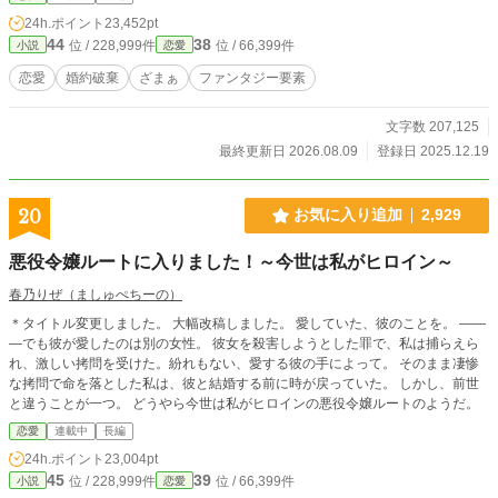
24h.ポイント
23,452pt
44
38
位 / 228,999件
位 / 66,399件
小説
恋愛
恋愛
婚約破棄
ざまぁ
ファンタジー要素
文字数 207,125
最終更新日 2026.08.09
登録日 2025.12.19
20
お気に入り追加
2,929
悪役令嬢ルートに入りました！～今世は私がヒロイン～
春乃りぜ（ましゅぺちーの）
＊タイトル変更しました。 大幅改稿しました。 愛していた、彼のことを。 ――
―でも彼が愛したのは別の女性。 彼女を殺害しようとした罪で、私は捕らえら
れ、激しい拷問を受けた。紛れもない、愛する彼の手によって。 そのまま凄惨
な拷問で命を落とした私は、彼と結婚する前に時が戻っていた。 しかし、前世
と違うことが一つ。 どうやら今世は私がヒロインの悪役令嬢ルートのようだ。
恋愛
連載中
長編
24h.ポイント
23,004pt
45
39
位 / 228,999件
位 / 66,399件
小説
恋愛