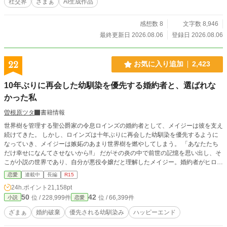
社交界
ざまぁ
AI生成作品
感想数 8
文字数 8,946
最終更新日 2026.08.06
登録日 2026.08.06
22
お気に入り追加
2,423
10年ぶりに再会した幼馴染を優先する婚約者と、選ばれな
かった私
曽根原ツタ
書籍情報
世界樹を管理する聖公爵家の令息ロインズの婚約者として、メイジーは彼を支え
続けてきた。 しかし、ロインズは十年ぶりに再会した幼馴染を優先するように
なっていき、メイジーは嫉妬のあまり世界樹を燃やしてしまう。 「あなたたち
だけ幸せになんてさせないから!!」 だがその炎の中で前世の記憶を思い出し、そ
こが小説の世界であり、自分が悪役令嬢だと理解したメイジー。婚約者がヒロイ
ンに出会って恋をする未来は決まっている。 だから、ロインズの愛を求めず新
恋愛
連載中
長編
R15
たな幸せを探すことを決意したのだった。 ――婚約者様、さようなら。好きな
24h.ポイント
21,158pt
人とお幸せに。
50
42
位 / 228,999件
位 / 66,399件
小説
恋愛
ざまぁ
婚約破棄
優先される幼馴染み
ハッピーエンド