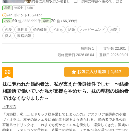
約書に夫婦双方が署名し、三日以内に神殿へ納めて、はじめ
て夫婦。 ――そしてわたくし、まだ署名しておりませんの。
恋愛
連載中
短編
既成事実は、事実ではございませんのよ。
24h.ポイント
13,241pt
90
70
位 / 228,999件
位 / 66,399件
小説
恋愛
恋愛
異世界
婚約破棄
ざまぁ
結婚
ハッピーエンド
溺愛
愛人
政略結婚
感想数 1
文字数 22,931
最終更新日 2026.08.04
登録日 2026.08.01
33
お気に入り追加
1,517
妹に奪われた婚約者は、私が支えた優良物件でした 〜結婚
相談所で働いていた私が支援をやめたら、妹の理想の婚約者
ではなくなりました～
上下左右
「お姉様、私……セドリック様を愛してしまったの」 アステリア伯爵家の令嬢
ヴィオラは、双子の妹ノエルに婚約者を譲るよう迫られる。 婚約者である公爵
家嫡男セドリックは、これまでも何かとノエルを優先し、溺愛してきた。観劇の
約束も、レストランの予約も、庭園での散策も、ノエルが涙を浮かべればすべて