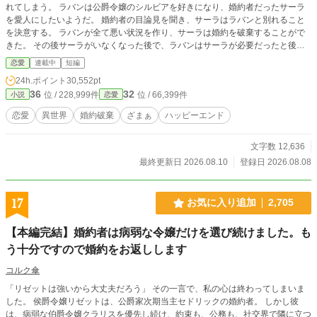
れてしまう。 ラバンは公爵令嬢のシルビアを好きになり、婚約者だったサーラ
を愛人にしたいようだ。 婚約者の目論見を聞き、サーラはラバンと別れること
を決意する。 ラバンが全て悪い状況を作り、サーラは婚約を破棄することがで
きた。 その後サーラがいなくなった後で、ラバンはサーラが必要だったと後悔
することになる。
恋愛
連載中
短編
24h.ポイント
30,552pt
36
32
位 / 228,999件
位 / 66,399件
小説
恋愛
恋愛
異世界
婚約破棄
ざまぁ
ハッピーエンド
文字数 12,636
最終更新日 2026.08.10
登録日 2026.08.08
17
お気に入り追加
2,705
【本編完結】婚約者は病弱な令嬢だけを選び続けました。も
う十分ですので婚約をお返しします
コルク傘
「リゼットは強いから大丈夫だろう」 その一言で、私の心は終わってしまいま
した。 侯爵令嬢リゼットは、公爵家次期当主セドリックの婚約者。 しかし彼
は、病弱な伯爵令嬢クラリスを優先し続け、約束も、公務も、社交界で隣に立つ