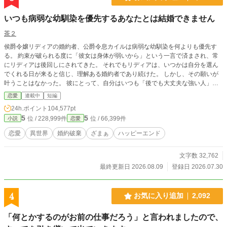
いつも病弱な幼馴染を優先するあなたとは結婚できません
茶２
侯爵令嬢リディアの婚約者、公爵令息カイルは病弱な幼馴染を何よりも優先す
る。 約束が破られる度に「彼女は身体が弱いから」という一言で済まされ、常
にリディアは後回しにされてきた。 それでもリディアは、いつかは自分を選ん
でくれる日が来ると信じ、理解ある婚約者であり続けた。 しかし、その願いが
叶うことはなかった。 彼にとって、自分はいつも「後でも大丈夫な強い人」。
ついにリディアは、この婚約を終わらせることを決心する。 今さら手を伸ばし
恋愛
連載中
短編
ても、それが届くことはもうない。
24h.ポイント
104,577pt
5
5
位 / 228,999件
位 / 66,399件
小説
恋愛
恋愛
異世界
婚約破棄
ざまぁ
ハッピーエンド
文字数 32,762
最終更新日 2026.08.09
登録日 2026.07.30
4
お気に入り追加
2,092
「何とかするのがお前の仕事だろう」と言われましたので、