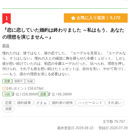
1
お気に入り追加
5,172
『恋に恋していた婚約は終わりました ～私はもう、あなた
の理想を演じません～』
碧流
憧れたのは、彼ではなく、彼の恋でした。 『エーデルを見習え』 『エーデルな
ら、そうはしない』 憧れの人との縁談に胸を躍らせた令嬢ミュゼット。 しかし
彼が想い続けていたのは、初恋の令嬢エーデルだった。 比べられ、理想を押し
付けられ、それでも彼を想い続けたミュゼットは、自分を失い、やがて気づく。
――もう、誰かの理想を演じる必要はない。
恋愛
連載中
短編
24h.ポイント
158,679pt
2
2
位 / 228,999件
位 / 66,399件
小説
恋愛
恋愛
婚約破棄
ざまぁ
婚約者の後悔
ハッピーエンド
すれ違い
溺愛
文字数 79,767
最終更新日 2026.08.10
登録日 2026.07.29