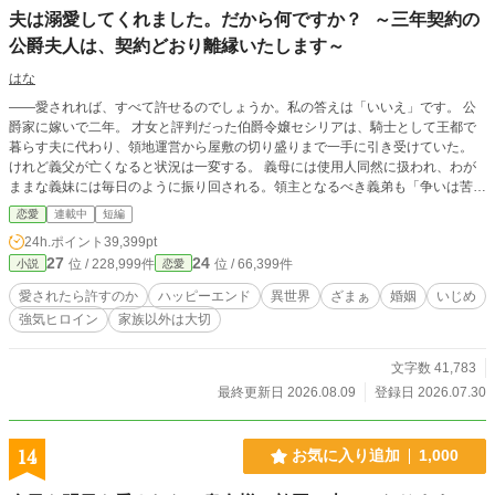
夫は溺愛してくれました。だから何ですか？ ～三年契約の
公爵夫人は、契約どおり離縁いたします～
はな
――愛されれば、すべて許せるのでしょうか。私の答えは「いいえ」です。 公
爵家に嫁いで二年。 才女と評判だった伯爵令嬢セシリアは、騎士として王都で
暮らす夫に代わり、領地運営から屋敷の切り盛りまで一手に引き受けていた。
けれど義父が亡くなると状況は一変する。 義母には使用人同然に扱われ、わが
ままな義妹には毎日のように振り回される。領主となるべき義弟も「争いは苦手
だから」と責任から目を背け、誰一人として彼女を助けようとはしなかった。
恋愛
連載中
短編
そんなある日、義妹に噴水へ突き落とされ、高熱に倒れたセシリアは前世の記憶
24h.ポイント
39,399pt
を思い出す。 前世の彼女は、社員を守るためなら冷徹な決断も辞さない敏腕経
27
24
位 / 228,999件
位 / 66,399件
小説
恋愛
営者だった。 「……今まで随分と我慢しました。でも、もう十分ですわ」 数字
と交渉術、そして前世で培った経営手腕を武器に、公爵家の膿を一つずつ切り捨
愛されたら許すのか
ハッピーエンド
異世界
ざまぁ
婚姻
いじめ
てていくセシリア。 やがて王都から戻った夫は、初めて妻が背負ってきた現実
強気ヒロイン
家族以外は大切
を知り、深く後悔する。償うために公爵家を支え、彼女だけを一途に愛し始める
夫。 けれど、それで終わりではない。 セシリアには、亡き義父と交わした誰に
も知られてはならない『三年契約』があった。 ＊＊＊＊＊＊＊＊ 10時、20時更
文字数 41,783
新します。 AIも使っています。
最終更新日 2026.08.09
登録日 2026.07.30
14
お気に入り追加
1,000