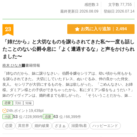
感想数 3
文字数 77,755
最終更新日 2026.08.09
登録日 2026.07.14
23
お気に入り追加
2,494
「姉だから」と大切なものを譲らされてきた私〜一度も話し
たことのない公爵令息に「よく遭遇するな」と声をかけられ
ました〜
柊木 ひなき
書籍情報
「姉なのだから、妹に譲りなさい」 伯爵令嬢セシリアは、幼い頃から何もかも
を譲らされてきた。 大切にしていたドレス、ぬいぐるみ、仲の良かった侍女、
友人。 セシリアが大切にするものを、妹は欲しがった。 「ごめんなさい、お姉
様。ダミアン様との子供ができちゃったから、私にダミアン様をちょうだい？」
妹のヴィヴィアンは、婚約者までも欲しがった。 「そういうことだから、妹に
譲りなさい」 母親は、いつもと変わらない口調で言った。 一ヶ月後の結婚式
恋愛
完結
短編
は、ヴィヴィアンの結婚式にすり替えられた。 式の準備で忙しくなるからと追
24h.ポイント
19,439pt
い出され、セシリアは途方に暮れる。 「君には、よく遭遇するな」 声をかけた
53
43
位 / 228,999件
位 / 66,399件
小説
恋愛
のは、公爵令息のアレクシスだった。 アレクシスは、社交界でも最も注目を集
める人。セシリアには当然、話をした記憶もない。 それなのにアレクシスは、
恋愛
異世界
婚約破棄
ざまぁ
溺愛/執着
ハッピーエンド
セシリアのことをやけに気にする素振りを見せて……。