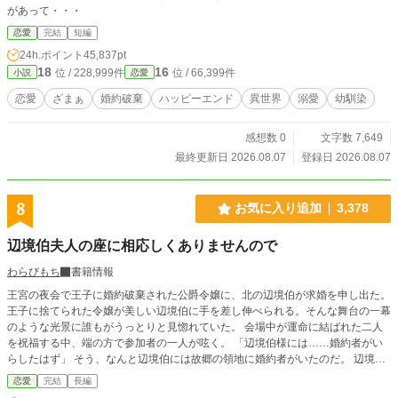
があって・・・
恋愛
完結
短編
24h.ポイント
45,837pt
18
16
位 / 228,999件
位 / 66,399件
小説
恋愛
恋愛
ざまぁ
婚約破棄
ハッピーエンド
異世界
溺愛
幼馴染
感想数 0
文字数 7,649
最終更新日 2026.08.07
登録日 2026.08.07
8
お気に入り追加
3,378
辺境伯夫人の座に相応しくありませんので
わらびもち
書籍情報
王宮の夜会で王子に婚約破棄された公爵令嬢に、北の辺境伯が求婚を申し出た。
王子に捨てられた令嬢が美しい辺境伯に手を差し伸べられる。そんな舞台の一幕
のような光景に誰もがうっとりと見惚れていた。 会場中が運命に結ばれた二人
を祝福する中、端の方で参加者の一人が呟く。 「辺境伯様には……婚約者がい
らしたはず」 そう、なんと辺境伯には故郷の領地に婚約者がいたのだ。 辺境の
地で帰りを待つ婚約者、クリスタ。彼女の運命は誰も予想しない方向へと転がり
恋愛
完結
長編
始める──。