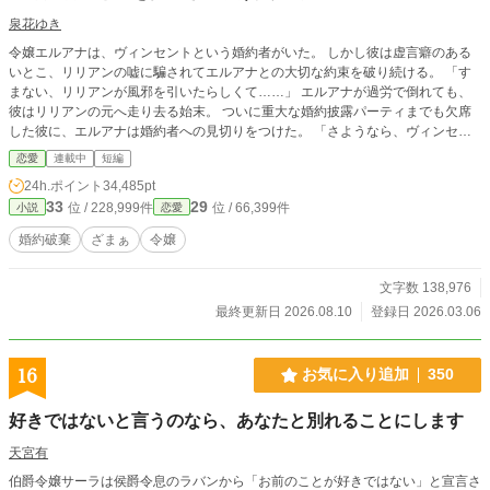
泉花ゆき
令嬢エルアナは、ヴィンセントという婚約者がいた。 しかし彼は虚言癖のある
いとこ、リリアンの嘘に騙されてエルアナとの大切な約束を破り続ける。 「す
まない、リリアンが風邪を引いたらしくて……」 エルアナが過労で倒れても、
彼はリリアンの元へ走り去る始末。 ついに重大な婚約披露パーティまでも欠席
した彼に、エルアナは婚約者への見切りをつけた。 「さようなら、ヴィンセン
ト」 縋りつかれてももう遅いのです。
恋愛
連載中
短編
24h.ポイント
34,485pt
33
29
位 / 228,999件
位 / 66,399件
小説
恋愛
婚約破棄
ざまぁ
令嬢
文字数 138,976
最終更新日 2026.08.10
登録日 2026.03.06
16
お気に入り追加
350
好きではないと言うのなら、あなたと別れることにします
天宮有
伯爵令嬢サーラは侯爵令息のラバンから「お前のことが好きではない」と宣言さ