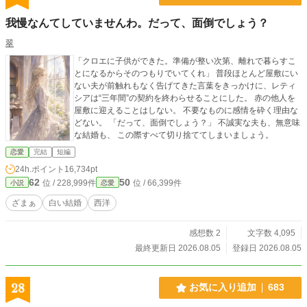
我慢なんてしていませんわ。だって、面倒でしょう？
翠
「クロエに子供ができた。準備が整い次第、離れで暮らすこ
とになるからそのつもりでいてくれ」 普段ほとんど屋敷にい
ない夫が前触れもなく告げてきた言葉をきっかけに、レティ
シアは“三年間”の契約を終わらせることにした。 赤の他人を
屋敷に迎えることはしない。 不要なものに感情を砕く理由な
どない。 「だって、面倒でしょう？」 不誠実な夫も、無意味
な結婚も、 この際すべて切り捨ててしまいましょう。
恋愛
完結
短編
24h.ポイント
16,734pt
62
50
位 / 228,999件
位 / 66,399件
小説
恋愛
ざまぁ
白い結婚
西洋
感想数 2
文字数 4,095
最終更新日 2026.08.05
登録日 2026.08.05
28
お気に入り追加
683