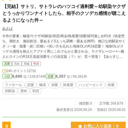
【完結】サトリ、サトラレのハツコイ過剰愛～幼馴染ヤクザ
とうっかりワンナイトしたら、相手のクソデカ感情が聴こえ
るようになった件～
あさば
今作の要素：極道/ヤクザ/幼馴染/初恋/再会/執着愛/溺愛/描写激しめR18（快楽堕
ち、潮吹き、連続絶頂、愛あるドSえっち調教・愛ある拷問） 無口な幼馴染やく
ざ（一途・激重・絶〇巨根）×笑い方を忘れた地味OLのR18恋愛！ 地味OLがク
ソデカ感情を抱えたアブナイ男にこれでもかと愛される、ヤクザヒーロー×一般
人ヒロインのR18王道超溺愛モノの決定版（？）が、堂々登場！ 【あらすじ】
自他ともに認める地味OLの佐藤 笑美花（サトウ エミカ）は子供の頃はその名前
恋愛
完結
長編
R18
の通り、笑顔がトレードマークの女の子だった。そんな彼女が笑わなくなったの
24h.ポイント
127pt
は元カレに「誰にでもいつもへらへらして気持ち悪い」と振られたからだ。 自
9,690
4,357
位 / 228,874件
位 / 66,381件
小説
恋愛
分の笑顔を気持ち悪いと言われたあの日から、笑美花の表情筋は死んだ…はずだ
った。 子供の頃、幼馴染だった彼、“トラくん”と再会を果たすまでは――。 ―
ファタール
恋愛
極道
溺愛
執着愛
ハッピーエンド
純愛
―ぼく、エミカちゃんのわらったかお、だいすきだよ！ ――おおきくなった
幼馴染
運命
初恋
ら、ぼくのおよめさんになってくれる？ ありふれた淡い初恋。 笑美花はもう彼
の顔すら思い出せない遠い日の記憶。 でも、その可愛らしいプロポーズの言葉
だけは憶えていた。 自分の笑った顔を、大好きだと言ってくれた。小さな小さ
感想数 0
文字数 169,879
な婚約者。 ……けれどまさか、Barで初めて会ってワンナイトしてしまった相手
最終更新日 2026.06.24
登録日 2026.06.01
――寅田さん（仮）が、あの“トラくん”だったなんて、しかも、あの可愛かった
少年が、裏社会の、黒田組の若頭なんて。 「目が覚めたか？ 良かった。いく
ら普段、堂々と陽の下を歩けない俺でも好きな女を同意なく抱くような真似はし
9
お気に入り追加
8