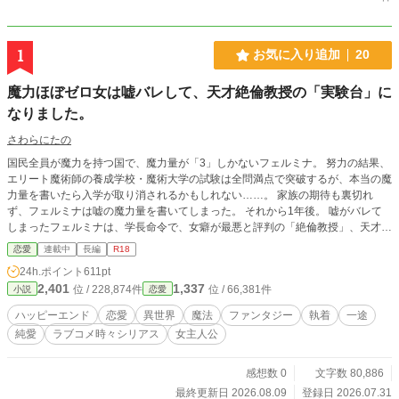
1
お気に入り追加
20
魔力ほぼゼロ女は嘘バレして、天才絶倫教授の「実験台」に
なりました。
さわらにたの
国民全員が魔力を持つ国で、魔力量が「3」しかないフェルミナ。 努力の結果、
エリート魔術師の養成学校・魔術大学の試験は全問満点で突破するが、本当の魔
力量を書いたら入学が取り消されるかもしれない……。 家族の期待も裏切れ
ず、フェルミナは嘘の魔力量を書いてしまった。 それから1年後。 嘘がバレて
しまったフェルミナは、学長命令で、女癖が最悪と評判の「絶倫教授」、天才美
形教授・アダンの元で「実験台」となることに……。 でも、なんだか様子がお
恋愛
連載中
長編
R18
かしい？ そんな魔術大学が舞台の【頑張り屋の妄想癖ありヒロイン】×【天才
24h.ポイント
611pt
美形変わり者教授ヒーロー】のラブコメからの純愛溺愛ハピエンです。 ※完
2,401
1,337
位 / 228,874件
位 / 66,381件
小説
恋愛
結保証です。全15万字程度 ※別サイト（ムーンライトノベルズ）先行更新中/第
2部まで公開しています/基本的に1部程度先行していきます ※こちらはぼちぼち
ハッピーエンド
恋愛
異世界
魔法
ファンタジー
執着
一途
更新していきます ※HOTランキング入りありがとうございます！（7/31～8/1）
純愛
ラブコメ時々シリアス
女主人公
感想数 0
文字数 80,886
最終更新日 2026.08.09
登録日 2026.07.31