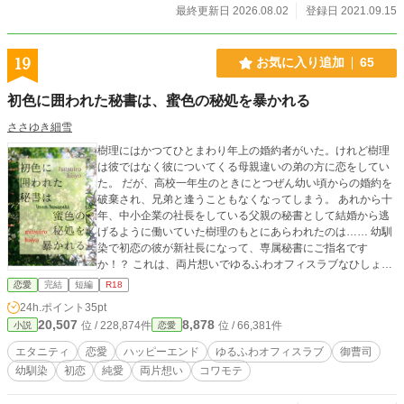
最終更新日 2026.08.02
登録日 2021.09.15
19
お気に入り追加
65
初色に囲われた秘書は、蜜色の秘処を暴かれる
ささゆき細雪
樹理にはかつてひとまわり年上の婚約者がいた。けれど樹理
は彼ではなく彼についてくる母親違いの弟の方に恋をしてい
た。 だが、高校一年生のときにとつぜん幼い頃からの婚約を
破棄され、兄弟と逢うこともなくなってしまう。 あれから十
年、中小企業の社長をしている父親の秘書として結婚から逃
げるように働いていた樹理のもとにあらわれたのは…… 幼馴
染で初恋の彼が新社長になって、専属秘書にご指名です
か！？ これは、両片想いでゆるふわオフィスラブなひしょひ
しょばなし。 ※ムーンライトノベルズで開催された「昼と夜
恋愛
完結
短編
R18
の勝負服企画」参加作品です。他サイトにも掲載中。 「Gran
24h.ポイント
35pt
d Duo * グラン・デュオ ―シューベルトは初恋花嫁を諦めな
20,507
8,878
位 / 228,874件
位 / 66,381件
小説
恋愛
い―」で当て馬だった紡の弟が今回のヒーローです（未読で
もぜんぜん問題ないです）。
エタニティ
恋愛
ハッピーエンド
ゆるふわオフィスラブ
御曹司
幼馴染
初恋
純愛
両片想い
コワモテ