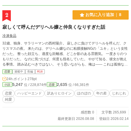
2
お気に入り追加
8
寂しくて呼んだデリヘル嬢と仲良くなりすぎた話
冷凍食品
32歳、独身、サラリーマンの西村陽介。 寂しさに負けてデリヘルを呼んだ、ク
リスマスの夜。 来たのは、デリヘル嬢なのに粘膜接触NGの「ユキ」という女性
だった。 整った顔立ち、適度な距離感、どこか影のある雰囲気。 一度きりのつ
もりだった。 なのに気づけば、何度も指名していた。 やがて知る、彼女が抱え
る事情。 踏み込むべきではない。 そう思いながらも、俺は—— これは孤独な男
と訳あり女性の、 ティラミスみたいに甘くて、少しほろ苦い――そんなお話。
恋愛
連載中
長編
R18
※この作品は「小説家になろう」「ソリスピア」にも掲載しています
24h.ポイント
278pt
5,247
2,635
位 / 228,874件
位 / 66,381件
小説
恋愛
恋愛
ハッピーエンド
訳ありヒロイン
ほのぼの
年の差
じれじれ
純愛
感想数 0
文字数 265,699
最終更新日 2026.08.08
登録日 2026.02.14