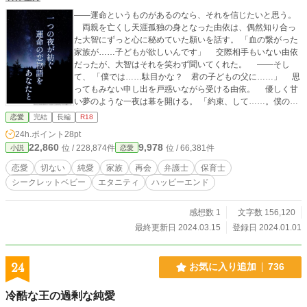
――運命というものがあるのなら、それを信じたいと思う。
両親を亡くし天涯孤独の身となった由依は、偶然知り合っ
た大智にずっと心に秘めていた願いを話す。 「血の繋がった
家族が……子どもが欲しいんです」 交際相手もいない由依
だったが、大智はそれを笑わず聞いてくれた。 ――そし
て、 「僕では……駄目かな？ 君の子どもの父に……」 思
ってもみない申し出を戸惑いながら受ける由依。 優しく甘
い夢のような一夜は幕を開ける。 「約束、して……。僕の前
から消えないって……」 会ったばかりなのに切なげに大智
恋愛
完結
長編
R18
に懇願される由依。けれど由依は、はなからその約束を守る
24h.ポイント
28pt
つもりはなかった。 ――それから数年後。由依は大智と再会
22,860
9,978
位 / 228,874件
位 / 66,381件
小説
恋愛
する。 大智に優しかったあの日の面影はなく、冷血弁護士
と呼ばれていた。そして由依の生活も一変していた。 ☆瀬
恋愛
切ない
純愛
家族
再会
弁護士
保育士
奈 由依《せな ゆい》(26) 幼い頃から憧れていた保育士と
シークレットベビー
エタニティ
ハッピーエンド
して働く。 ☆阿佐永 大智《あさなが だいち》(27) 選択肢
が限られたなか、しかたなく弁護士となった。 ※年齢は開始
時点 【作中に登場する場所や企業は創作上のものです。ま
感想数 1
文字数 156,120
た、職業について実際と異なる部分があるかと思います。全
最終更新日 2024.03.15
登録日 2024.01.01
て作者の拙い想像の範囲です。ご了承ください】 他サイト
にも掲載しています。
24
お気に入り追加
736
冷酷な王の過剰な純愛