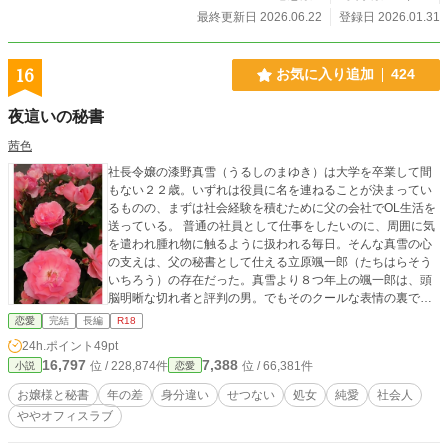
最終更新日 2026.06.22
登録日 2026.01.31
16
お気に入り追加
424
夜這いの秘書
茜色
社長令嬢の漆野真雪（うるしのまゆき）は大学を卒業して間
もない２２歳。いずれは役員に名を連ねることが決まってい
るものの、まずは社会経験を積むために父の会社でOL生活を
送っている。 普通の社員として仕事をしたいのに、周囲に気
を遣われ腫れ物に触るように扱われる毎日。そんな真雪の心
の支えは、父の秘書として仕える立原颯一郎（たちはらそう
いちろう）の存在だった。真雪より８つ年上の颯一郎は、頭
脳明晰な切れ者と評判の男。でもそのクールな表情の裏で、
真雪を混乱させるセクシャルな秘密を抱えていて・・・。 ☆
恋愛
完結
長編
R18
全２０話です。１話目のみ、ヒロインの高校時代の日記形式
24h.ポイント
49pt
になっています。「ムーンライトノベルズ」様にも投稿して
16,797
7,388
位 / 228,874件
位 / 66,381件
小説
恋愛
おります。
お嬢様と秘書
年の差
身分違い
せつない
処女
純愛
社会人
ややオフィスラブ