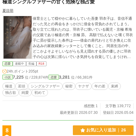
極道シングルファザーの甘く危険な独占愛
夏目萌
保育士として穏やかに暮らしていた吾妻 羽衣子は、音信不通
だった兄との再会をきっかけに借金を背負わされてしまう。
取り立てに現れたのは、羽衣子に懐いている園児・京極 希海
の父親であり極道の男・京極 昴。 高額で払えないと嘆く羽衣
子に昴が提示した条件は――借金の肩代わりと引き換えに住
み込みの家政婦兼シッターとして働くこと。 同居生活の中、
どこかよそよそしいながらも見え隠れする昴の優しさに羽衣
子の心は次第に揺らいでいき気持ちを自覚してしまうけれ
ど、その気持ちはなかなか伝えられない。 ただ、シングルフ
恋愛
連載中
長編
R18
ァザーの彼にはある秘密があって…… 訳あり極道シングルフ
24h.ポイント
205pt
ァザーと真面目で子供好きな保育士が織り成すラブストーリ
7,225
3,281
位 / 228,874件
位 / 66,381件
小説
恋愛
ー。 ※あくまでもフィクションです。設定等受け入れられな
い場合はすみません。 ※他サイト様にも掲載中
極道
若頭
シングルファザー
秘密
ヤクザ
年の差
束縛
独占欲
純愛
初めて
感想数 1
文字数 139,772
最終更新日 2026.07.30
登録日 2026.05.04
8
お気に入り追加
26