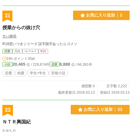
21
お気に入り追加
2
授業からの抜け穴
サバ寿司
R18思いつきシリーズ 誤字脱字あったらゴメソ
恋愛
完結
ｼｮｰﾄｼｮｰﾄ
R18
24h.ポイント
35pt
20,465
8,888
位 / 228,874件
位 / 66,381件
小説
恋愛
恋愛
純愛
学生×学生
官能小説
感想数 0
文字数 2,222
最終更新日 2026.03.13
登録日 2026.03.13
22
お気に入り追加
33
ＮＴＲ興国紀
たかした