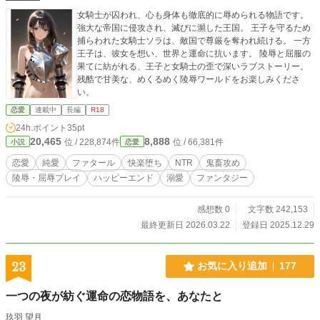
女騎士が囚われ、心も身体も徹底的に辱められる物語です。
強大な帝国に侵攻され、滅びに瀕した王国。 王子を守るため
捕らわれた女騎士ソラは、敵国で尊厳を奪われ続ける。 一方
王子は、彼女を想い、世界と運命に抗います。 陵辱と屈服の
果てに紡がれる、王子と女騎士の歪で深いラブストーリー。
残酷で甘美な、めくるめく陵辱ワールドをお楽しみくださ
い。
恋愛
連載中
長編
R18
24h.ポイント
35pt
20,465
8,888
位 / 228,874件
位 / 66,381件
小説
恋愛
恋愛
純愛
ファタール
快楽堕ち
NTR
鬼畜攻め
陵辱・屈辱プレイ
ハッピーエンド
溺愛
ファンタジー
感想数 0
文字数 242,153
最終更新日 2026.03.22
登録日 2025.12.29
23
お気に入り追加
177
一つの夜が紡ぐ運命の恋物語を、あなたと
玖羽 望月