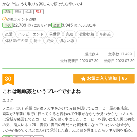
かな『性』やり取りを楽しんで頂けたら幸いです！
恋愛
完結
短編
R18
24h.ポイント
28pt
22,789
9,945
位 / 228,874件
位 / 66,381件
小説
恋愛
恋愛
ハッピーエンド
異世界
完結
溺愛/執着
年齢差
体格差/年の差
騎士
純愛
切ない恋
感想数 4
文字数 17,499
最終更新日 2023.07.30
登録日 2023.07.30
30
お気に入り追加
65
これは睡眠姦というプレイですよね
ユミグ
ノエル（26）茶髪に伊達メガネをかけて赤目を隠してるコーヒー屋の仮店主、
両親が3年前に旅行に行ってくると言われて仕事がなかなか見つからないノエル
は父親が経営してたコーヒー屋で働く事にした、コーヒーを買いに来た男は初恋
の男、鬼人レネ（28）青髪に青目の男だった冒険者になっていたレネは金がな
いから泊めてくれと言われて承諾した夜、ふと目を覚ましたらレネが胸を舐めて
いて……両片思いのなんちゃって睡眠姦。ヒロイン起きてますドキドキワクワク