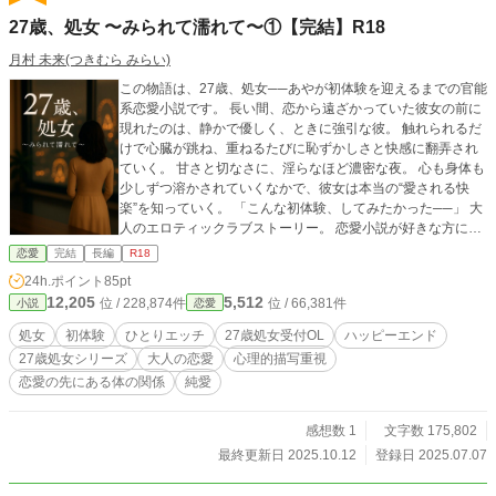
27歳、処女 〜みられて濡れて〜①【完結】R18
月村 未来(つきむら みらい)
この物語は、27歳、処女──あやが初体験を迎えるまでの官能
系恋愛小説です。 長い間、恋から遠ざかっていた彼女の前に
現れたのは、静かで優しく、ときに強引な彼。 触れられるだ
けで心臓が跳ね、重ねるたびに恥ずかしさと快感に翻弄され
ていく。 甘さと切なさに、淫らなほど濃密な夜。 心も身体も
少しずつ溶かされていくなかで、彼女は本当の“愛される快
楽”を知っていく。 「こんな初体験、してみたかった──」 大
人のエロティックラブストーリー。 恋愛小説が好きな方に
も、TL好きの方にもおすすめです。 🩷＝えち回です♡ エッチ
恋愛
完結
長編
R18
な気分の読み直しの際はぜひ♡ ＼＼番外編完結済／／ 【番外
24h.ポイント
85pt
編】27歳、処女の夜 〜まだ誰にも触れられたことのないカラ
12,205
5,512
位 / 228,874件
位 / 66,381件
小説
恋愛
ダ〜 本編とのリンクストーリーです。 しおり、いいね、お気
に入りもよろしくお願いいたします。 📚1巻・2025/10/11完
処女
初体験
ひとりエッチ
27歳処女受付OL
ハッピーエンド
結 📖続編あり！ 「続・27歳、処女 ～初めては終わらない
27歳処女シリーズ
大人の恋愛
心理的描写重視
～」も 公開・完結しております。 こちらを読み終えましたら
恋愛の先にある体の関係
純愛
2巻もどうぞ。
感想数 1
文字数 175,802
最終更新日 2025.10.12
登録日 2025.07.07