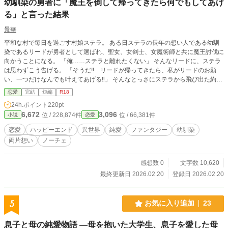
幼馴染の勇者に「魔王を倒して帰ってきたら何でもしてあげ
る」と言った結果
景華
平和な村で毎日を過ごす村娘ステラ。 ある日ステラの長年の想い人である幼馴
染であるリードが勇者として選ばれ、聖女、女剣士、女魔術師と共に魔王討伐に
向かうことになる。 「俺……ステラと離れたくない」 そんなリードに、ステラ
は思わずこう告げる。 「そうだ‼ リードが帰ってきたら、私がリードのお願
い、一つだけなんでも叶えてあげる‼」 そんなとっさにステラから飛び出た約束
を胸に、リードは村を旅立つ。 それから半年、毎日リードの無事を祈り続ける
恋愛
完結
短編
R18
ステラのもとに、リードの史上最速での魔王城攻略の知らせが届く。 勇者一行
24h.ポイント
220pt
はこれからたくさんの祝勝パーティに参加した後、故郷に凱旋するというが、そ
6,672
3,096
位 / 228,874件
位 / 66,381件
小説
恋愛
れと同時に、パーティメンバーである聖女と女剣士、そして女魔術師の話も耳に
することになる。 戦いの昂りを鎮める役割も担うという三人は、戦いの後全員
恋愛
ハッピーエンド
異世界
純愛
ファンタジー
幼馴染
が重婚の認められた勇者の嫁になるということを知ったステラは思いを諦めよう
両片想い
ノーチェ
とするが、突然現れたリードは彼女に『ステラの身体《約束のお願い》』を迫っ
て来て──？ 誰がどう見ても両片思いな二人がお願いをきっかけに結ばれるまで
──。
感想数 0
文字数 10,620
最終更新日 2026.02.20
登録日 2026.02.20
5
お気に入り追加
23
息子と母の純愛物語 —母を抱いた大学生、息子を愛した母