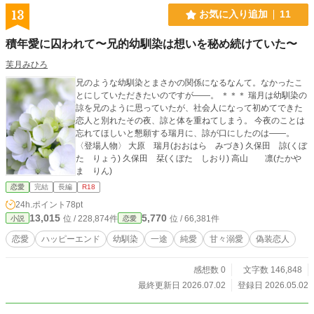
13
お気に入り追加
11
積年愛に囚われて〜兄的幼馴染は想いを秘め続けていた〜
芙月みひろ
兄のような幼馴染とまさかの関係になるなんて。なかったこ
とにしていただきたいのですが――。 ＊＊＊ 瑞月は幼馴染の
諒を兄のように思っていたが、社会人になって初めてできた
恋人と別れたその夜、諒と体を重ねてしまう。 今夜のことは
忘れてほしいと懇願する瑞月に、諒が口にしたのは――。
〈登場人物〉 大原 瑞月(おおはら みづき) 久保田 諒(くぼ
た りょう) 久保田 栞(くぼた しおり) 高山 凛(たかや
ま りん)
恋愛
完結
長編
R18
24h.ポイント
78pt
13,015
5,770
位 / 228,874件
位 / 66,381件
小説
恋愛
恋愛
ハッピーエンド
幼馴染
一途
純愛
甘々溺愛
偽装恋人
感想数 0
文字数 146,848
最終更新日 2026.07.02
登録日 2026.05.02