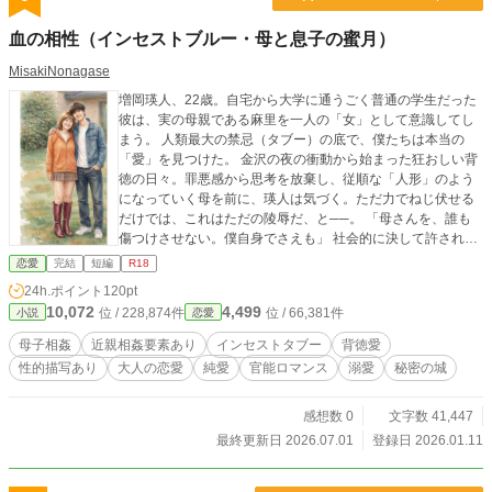
たくなかったからな……」 「……？ あ、あの、誰……？ と、寅田さん……
っ！？ ……これって、どういう……っ」 「お前を、迎えに来た」 こんな展開
血の相性（インセストブルー・母と息子の蜜月）
は、誰も望んでいませんが――！？ 「今からお前を俺の女にする。悪いが、泣
こうが喚こうが拒否権はねえ。約束は契りと同じだ。分かるだろ。夫婦の契りは
MisakiNonagase
絶対に互いに破らせちゃならねーってことを」 この夜を境に、笑美花の人生は
増岡瑛人、22歳。自宅から大学に通うごく普通の学生だった
一変する。 男の本当の姿は、――黒田組若頭、黒田虎之助。 やっとつかまえた
彼は、実の母親である麻里を一人の「女」として意識してし
初恋を男はけっして逃がしはしない。 完全な包囲網で、多くを語らず、彼女の
まう。 人類最大の禁忌（タブー）の底で、僕たちは本当の
すべてを自分の色に染めるまで。 そして過剰な重たい愛に犯された笑美花は、
「愛」を見つけた。 金沢の夜の衝動から始まった狂おしい背
彼とワンナイトしたあの日から、無口なその男の心の声だけが勝手に脳内へ流れ
徳の日々。罪悪感から思考を放棄し、従順な「人形」のよう
込んでくるようになって…？ 章タイトルの前に（※）があるものが性描写あり
になっていく母を前に、瑛人は気づく。ただ力でねじ伏せる
回。 ※シェリーラブノベルズコンテスト落選作につき、 大幅改稿したうえで、
だけでは、これはただの陵辱だ、と──。 「母さんを、誰も
こちらに掲載、連載していきます。
傷つけさせない。僕自身でさえも」 社会的に決して許されな
い「血の相性」を自覚しながらも、徹底した思いやりで母の
恋愛
完結
短編
R18
心を溶かし、二人だけの聖域を築いていく瑛人。 周囲に一切
24h.ポイント
120pt
の影を悟らせぬまま、歳月を重ねてもなお深まり続ける、一
10,072
4,499
位 / 228,874件
位 / 66,381件
小説
恋愛
対の男女の究極の純愛奇譚。
母子相姦
近親相姦要素あり
インセストタブー
背徳愛
性的描写あり
大人の恋愛
純愛
官能ロマンス
溺愛
秘密の城
感想数 0
文字数 41,447
最終更新日 2026.07.01
登録日 2026.01.11