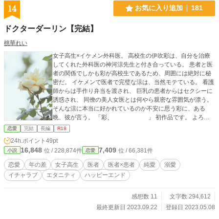
14
お気に入り追加
181
ドクターダーリン【完結】
桃華れい
女子高生×イケメン外科医。 高校生の伊吹彩は、自分を治療
してくれた外科医の神河涼先生と付き合っている。 患者と医
者の関係でしかも彩が高校生であるため、周囲には絶対に秘
密だ。 イケメンで医者で完璧な涼は、当然モテている。 看護
師からは手作り弁当を渡され、 巨乳の患者からはセクシーに
誘惑され、 同僚の美人女医とは何やら親密な雰囲気が漂う。
そんな涼に本当に好かれているのか不安に思う彩に、ある
晩、彼が言う。 「彩、 」 初作品です。 よろし
くお願いします。 ムーンライトノベルズ、エブリスタでも投
恋愛
完結
長編
R18
稿しています。
24h.ポイント
49pt
16,848
7,409
位 / 228,874件
位 / 66,381件
小説
恋愛
恋愛
年の差
女子高生
医者
医者×患者
純愛
溺愛
イチャラブ
エタニティ
ハッピーエンド
感想数 11
文字数 294,612
最終更新日 2023.09.22
登録日 2023.05.08