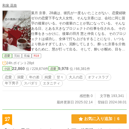
和泉 花奈
葉月 京香、28歳は、彼氏が一度もいたことがない、恋愛経験
ゼロの恋愛下手な大人女性。 そんな京香には、会社に同じ苗
字の後輩がいる。その後輩のことが気になっている。 そんな
ある日、とある大きなプロジェクトの仕事を任される。 その
仕事をきっかけに、後輩の羽月 慧と仲良くなる。 そのプロジ
ェクトは成功し、全体で打ち上げをすることになり、いつも
より飲みすぎてしまい、泥酔してしまう。 酔った京香を介抱
するために、慧が打って出る。 そして、酔いが醒め、目を覚
ますと、知らない天井が…。 慧とホテルに居ると知り、京香
恋愛
完結
長編
R18
は動揺してしまう。 そこに畳み掛けるかのように、慧が、
24h.ポイント
28pt
「こんなタイミングで言うのはおかしいかもしれないです
22,860
9,978
位 / 228,874件
位 / 66,381件
小説
恋愛
が、俺、京香さんのことが好きです」と、告白されてしま
う…。 年下で。社内で一番人気の彼に、告白されるとは思っ
恋愛
溺愛
年の差
純愛
甘々
大人の恋
オフィスラブ
てもみなかった京香は、驚きのあまり、戸惑ってしまう。 そ
年下男子
スパダリ
エタニティ
して、慧に、「お試しで構わないので、俺とお付き合いして
ください」と言われ、恋愛経験が全くない京香は、恋愛経験
欲しさと、元々慧が気になっていたので、慧の提案に乗るこ
感想数 0
文字数 193,341
とに…。 こうして、慧とお試しで付き合うことになった京
最終更新日 2025.02.14
登録日 2024.08.01
香。慧と恋人として過ごす日々が楽しくて。浮かれてしま
う。 そんなタイミングで、もう一人の京香の想い人で、同期
の如月 一樹が動き出す。 果たして、三人の恋の行方はどうな
27
お気に入り追加
6
るのか。年下男子の小悪魔さに翻弄されつつ、甘さにキュン
とするラブストーリー。