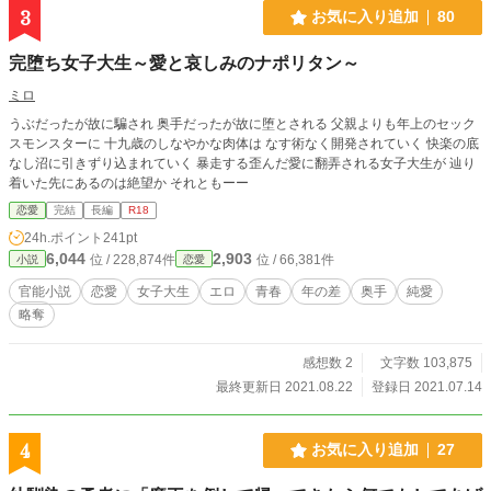
3
お気に入り追加
80
完堕ち女子大生～愛と哀しみのナポリタン～
ミロ
うぶだったが故に騙され 奥手だったが故に堕とされる 父親よりも年上のセック
スモンスターに 十九歳のしなやかな肉体は なす術なく開発されていく 快楽の底
なし沼に引きずり込まれていく 暴走する歪んだ愛に翻弄される女子大生が 辿り
着いた先にあるのは絶望か それともーー
恋愛
完結
長編
R18
24h.ポイント
241pt
6,044
2,903
位 / 228,874件
位 / 66,381件
小説
恋愛
官能小説
恋愛
女子大生
エロ
青春
年の差
奥手
純愛
略奪
感想数 2
文字数 103,875
最終更新日 2021.08.22
登録日 2021.07.14
4
お気に入り追加
27