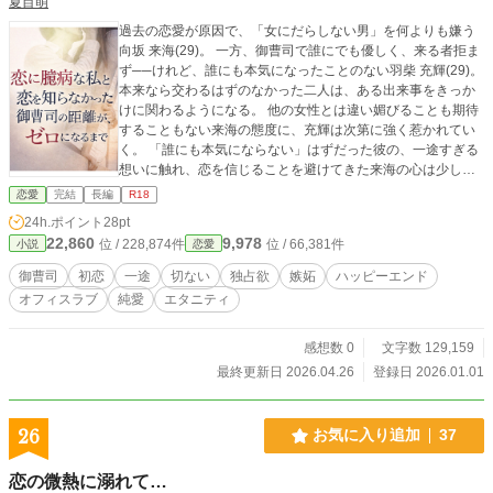
夏目萌
過去の恋愛が原因で、「女にだらしない男」を何よりも嫌う
向坂 来海(29)。 一方、御曹司で誰にでも優しく、来る者拒ま
ず──けれど、誰にも本気になったことのない羽柴 充輝(29)。
本来なら交わるはずのなかった二人は、ある出来事をきっか
けに関わるようになる。 他の女性とは違い媚びることも期待
することもない来海の態度に、充輝は次第に強く惹かれてい
く。 「誰にも本気にならない」はずだった彼の、一途すぎる
想いに触れ、恋を信じることを避けてきた来海の心は少しず
つ揺らぎ始めていき――。 不器用で焦れったくて、簡単には
恋愛
完結
長編
R18
進まない二人の恋の行方は……。 他サイト様にも掲載中
24h.ポイント
28pt
22,860
9,978
位 / 228,874件
位 / 66,381件
小説
恋愛
御曹司
初恋
一途
切ない
独占欲
嫉妬
ハッピーエンド
オフィスラブ
純愛
エタニティ
感想数 0
文字数 129,159
最終更新日 2026.04.26
登録日 2026.01.01
26
お気に入り追加
37
恋の微熱に溺れて…