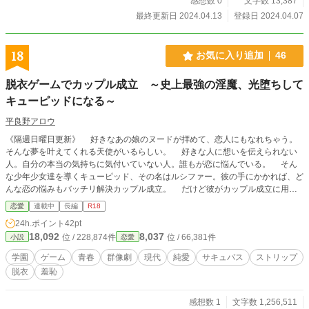
感想数 0
文字数 13,387
最終更新日 2024.04.13
登録日 2024.04.07
18
お気に入り追加
46
脱衣ゲームでカップル成立 ～史上最強の淫魔、光堕ちして
キューピッドになる～
平良野アロウ
《隔週日曜日更新》 好きなあの娘のヌードが拝めて、恋人にもなれちゃう。
そんな夢を叶えてくれる天使がいるらしい。 好きな人に想いを伝えられない
人。自分の本当の気持ちに気付いていない人。誰もが恋に悩んでいる。 そん
な少年少女達を導くキューピッド、その名はルシファー。彼の手にかかれば、ど
んな恋の悩みもバッチリ解決カップル成立。 だけど彼がカップル成立に用い
る手段は、AVみたいな脱衣ゲーム！？ 負けた女子は服を脱がされ、あれよあ
恋愛
連載中
長編
R18
れよと素っ裸に。だけど不思議と恋は叶っちゃう。 元インキュバスのキュー
24h.ポイント
42pt
ピッドが、淫魔の能力を駆使して人々の愛を結んでゆくオムニバスストーリー。
18,092
8,037
位 / 228,874件
位 / 66,381件
小説
恋愛
ルシファーによって結ばれたカップル達のその後を描いたイチャラブもある
よ！
学園
ゲーム
青春
群像劇
現代
純愛
サキュバス
ストリップ
脱衣
羞恥
感想数 1
文字数 1,256,511