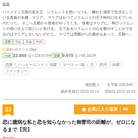
魚谷
ハイメイン王国の若き王、ジクムントを想いつつも、 離れた場所で生活をして
いる貴族の令嬢・マリア。 マリアはかつてジクムントの王子時代に仕えていた
のだった。 そこへ王都から使者がやってくる。 使者はマリアに、再びジクムン
トの傍に仕えて欲しいと告げる。 王であるジクムントの心を癒やすことができ
るのはマリアしかいないのだと。 マリアは周囲からの薦めもあって、王都へ旅
立つ。 ・エブリスタでも掲載中です ・１８禁シーンについては「※」をつけま
恋愛
完結
長編
R18
す ・作家になろう、エブリスタで連載しております
24h.ポイント
28pt
22,860
9,978
位 / 228,874件
位 / 66,381件
小説
恋愛
恋愛
ハッピーエンド
溺愛
ヨーロッパ風
王
西洋
純愛
ファンタジー
感想数 1
文字数 100,840
最終更新日 2023.10.11
登録日 2023.10.03
25
お気に入り追加
49
恋に臆病な私と恋を知らなかった御曹司の距離が、ゼロにな
るまで【完】