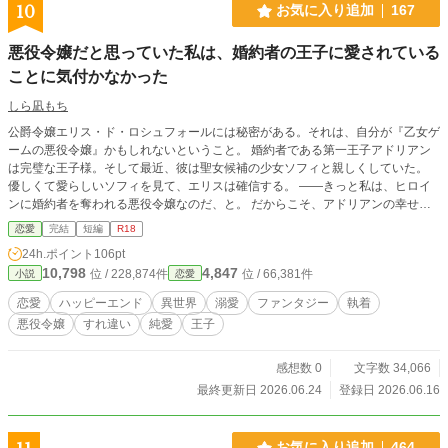
10
お気に入り追加
167
悪役令嬢だと思っていた私は、婚約者の王子に愛されている
ことに気付かなかった
しら凪もち
公爵令嬢エリス・ド・ロシュフォールには秘密がある。それは、自分が『乙女ゲ
ームの悪役令嬢』かもしれないということ。 婚約者である第一王子アドリアン
は完璧な王子様。そして最近、彼は聖女候補の少女ソフィと親しくしていた。
優しくて愛らしいソフィを見て、エリスは確信する。 ――きっと私は、ヒロイ
ンに婚約者を奪われる悪役令嬢なのだ、と。 だからこそ、アドリアンの幸せの
ために身を引こうと決意したエリスだったが―― 「絶対に逃がすものか」 なぜ
恋愛
完結
短編
R18
か婚約者に捕まったうえ、ずっと愛していたと告げられてしまう。 どうやら完
24h.ポイント
106pt
璧な王子様は、エリスが思っていたよりずっと重たくて、一途だったようです。
10,798
4,847
位 / 228,874件
位 / 66,381件
小説
恋愛
幼い頃から積み重ねてきた想いがすれ違う、勘違い悪役令嬢ラブストーリー。
※R-18シーンには★がついてます。 ※ムーンライトノベルズ・pixivにも掲載し
恋愛
ハッピーエンド
異世界
溺愛
ファンタジー
執着
ております。
悪役令嬢
すれ違い
純愛
王子
感想数 0
文字数 34,066
最終更新日 2026.06.24
登録日 2026.06.16
お気に入り追加
464