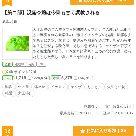
11
【第ニ部】没落令嬢は今宵も甘く調教される
真風月花
大正浪漫の年の差ラブ＋体格差カップル。年の離れた旦那さ
まに溺愛される女学生の、激甘イチャラブのお話。旦那さま
である欧之丞と翠子は、夏休みを別荘で過ごす。相変わらず
翠子を溺愛する欧之丞。そして急接近する、ヤクザの若頭で
ある琥太郎と文子。ときめきに満ちた二つの恋の物語、ゆっ
たりとした美しい夏の日々を綴ります。
恋愛
連載中
長編
R18
24h.ポイント
92pt
11,718
5,275
位 / 228,874件
位 / 66,381件
小説
恋愛
溺愛
年の差
体格差
イケメン
ヤクザ
もふもふ
先生と生徒
純愛
大正時代
感想数 5
文字数 276,284
最終更新日 2021.06.06
登録日 2019.11.12
12
お気に入り追加
85