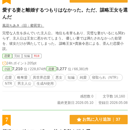
愛する妻と離婚するつもりはなかった。ただ、謀略王女を選
んだ
風花ちあき（旧：蜜罠堂）
完璧な人生を歩んでいた主人公。 地位も名誉もあり、完璧な妻がいるにも関わ
らず、主人公は王女に惹かれてしまう。 優しい妻では満たされなかった欲望
を、彼女だけが満たしてしまった。 謀略王女×貴族令息による、歪んだ恋愛小
説。
恋愛
完結
短編
R18
24h.ポイント
205pt
7,210
3,277
位 / 228,874件
位 / 66,381件
小説
恋愛
恋愛
略奪愛
異世界恋愛
悪女
短編
純愛
寝取られ（NTR）
NTR
男主人公
生成AI使用
感想数 0
文字数 16,160
最終更新日 2026.05.10
登録日 2026.05.08
7
お気に入り追加
37