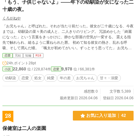
「もう、子供じゃないよ」――年下の幼馴染が女になった二
十歳の夜。
くろがねや
​「お兄ちゃん」と呼ばれた。それが当たり前だった。彼女が二十歳になる、今夜
までは。 ​幼馴染の菜々美の成人と、二人きりのリビング。 冗談めかした「綺麗
になった」という言葉をきっかけに、静かな部屋の空気が一変する。 ​震える指
先で触れられ、縋るように重ねられた唇。 初めて知る彼女の熱さ、乱れる呼
吸、そして潤んだ瞳。 「颯太が初めてがいい。ずっとそう思ってた」 ​お兄ちゃ
んと妹のような関係を脱ぎ捨て、熱い蜜に溺れていく二人。 年下の幼馴染が、
恋愛
完結
短編
R18
女へと変わる官能的で切実な一夜。
24h.ポイント
28pt
22,860
9,978
位 / 228,874件
位 / 66,381件
小説
恋愛
幼馴染
恋愛
処女
純愛
年の差
お兄ちゃん
甘々・溺愛
感想数 0
文字数 5,389
最終更新日 2026.04.06
登録日 2026.04.06
28
お気に入り追加
42
保健室は二人の楽園