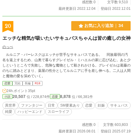
感想数 0
文字数 9,510
最終更新日 2022.12.04
登録日 2022.12.01
20
お気に入り追加
34
エッチな精気が吸いたいサキュバスちゃんは皆の癒しの女神
のっぺ
ルルニア・バーレスクはエッチが苦手なサキュバスである。 同族最弱の汚
名を返上するため、山奥で暮らすグレイゼル・ミハエルの家に忍び込む。あと少
しというところで失敗し、危険な魔物として殺されかける。グレイゼルは葛藤の
のちに踏みとどまり、薬屋の性分としてルルニアに手を差し伸べる。二人は人間
と魔物の愛を深めていく。
恋愛
完結
長編
R18
24h.ポイント
35pt
20,507
8,878
位 / 228,874件
位 / 66,381件
小説
恋愛
異世界
ファンタジー
日常
SM要素あり
恋愛
妊娠
サキュバス
純愛
ハッピーエンド
スローライフ
感想数 0
文字数 603,803
最終更新日 2026.08.01
登録日 2025.07.19