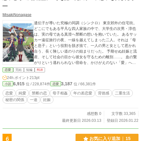
—
MisakiNonagase
遺伝子が導いた究極の同調（シンクロ） 東京郊外の住宅街。
どこにでもある平凡な四人家族の中で、大学生の次男・淳也
は、実の母である真澄へ禁断の想いを抱いていた。 あるサッ
カー遠征旅行の夜、一線を越えてしまった二人。それは「母
と息子」という役割を脱ぎ捨て、一人の男と女として惹かれ
合う、長く険しい道のりの始まりだった。 予期せぬ妊娠と流
産、そして社会の目から彼女を守るための離別……。 血の繋
がりという逃れられない宿命を、かけがえのない「愛」へと
変えていく。実の母息子、そして29歳の年齢差を超えた、真
恋愛
完結
短編
R18
実の純愛ストーリー。
24h.ポイント
213pt
6,915
3,187
位 / 228,874件
位 / 66,381件
小説
恋愛
恋愛
純愛
禁断の恋
母子相姦
年の差恋愛
背徳感
二重生活
秘密の関係
一途
妊娠
感想数 0
文字数 33,365
最終更新日 2026.03.13
登録日 2026.01.22
6
お気に入り追加
15