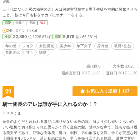
夕紅
三十代になった私の秘密の楽しみは保健室登校する男子生徒を性的に興奮させる
こと。 彼は今日も私をオカズにオナニーをする。
恋愛
連載中
長編
R18
24h.ポイント
28pt
22,860
9,978
位 / 228,874件
位 / 66,381件
小説
恋愛
年の差
ショタ
女性視点
美少年
年下男子
身長差
教師×生徒
禁断の恋
甘々
純愛
感想数 0
文字数 3,026
最終更新日 2017.11.23
登録日 2017.11.20
29
お気に入り追加
167
騎士団長のアレは誰が手に入れるのか！？
うさぎくま
黄金のようだと言われるほどに濁りがない金色の瞳。肩より少し短いくらいの、
いい塩梅で切り揃えられた柔らかく靡く金色の髪。甘やかな声で、誰もが振り返
る美男子であり、屈強な肉体美、魔力、剣技、男の象徴も立派、全てが完璧な騎
士団長ギルバルドが、遅い初恋に落ち、男心を振り回される物語。 濃厚で甘や