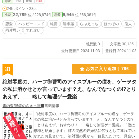
恋愛
完結
短編
R18
しながらおきてます。睡眠姦には*マークをつけています。
24h.ポイント
28pt
22,789
9,945
位 / 228,874件
位 / 66,381件
小説
恋愛
恋愛
ハッピーエンド
純愛
睡眠姦
らぶえっち
ほのぼの
鬼人
両片思い
すれ違い
感想数 0
文字数 30,135
最終更新日 2024.11.03
登録日 2024.11.03
31
お気に入り追加
796
絶対零度の、ハーフ御曹司のアイスブルーの瞳を、ゲーヲタ
の私に溶かせとか言っています？え、なんでなつくの!?とり
あえず、……略して無理ゲー愛楽
霧内杳/眼鏡のさきっぽ
書籍情報
『絶対零度の、ハーフ御曹司のアイスブルーの瞳を、ゲーヲ
タの私に溶かせとか言っています？ え、なんでなつくの!?
とりあえず、おすわり！……略して無理ゲー愛楽』 「僕は
彩梅と結婚します」 姉の突然の妊娠話に代役として連れてい
かれたお見合いで。 初対面の男から一目見ただけで、見合い