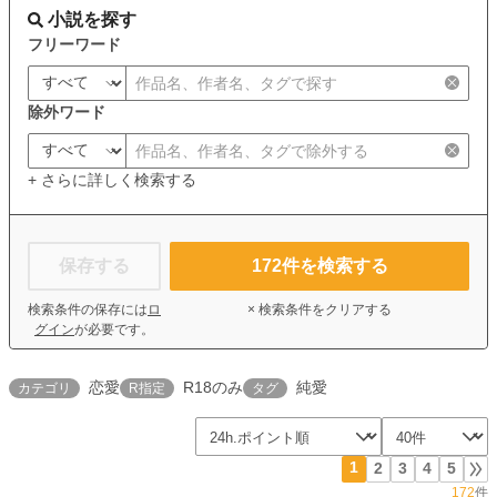
小説を探す
フリーワード
除外ワード
+ さらに詳しく検索する
保存する
172
件を検索する
検索条件の保存には
ロ
× 検索条件をクリアする
グイン
が必要です。
恋愛
R18のみ
純愛
カテゴリ
R指定
タグ
1
2
3
4
5
172
件