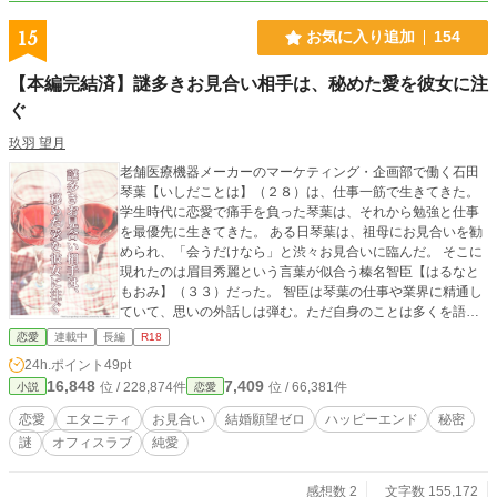
15
お気に入り追加
154
【本編完結済】謎多きお見合い相手は、秘めた愛を彼女に注
ぐ
玖羽 望月
老舗医療機器メーカーのマーケティング・企画部で働く石田
琴葉【いしだことは】（２８）は、仕事一筋で生きてきた。
学生時代に恋愛で痛手を負った琴葉は、それから勉強と仕事
を最優先に生きてきた。 ある日琴葉は、祖母にお見合いを勧
められ、「会うだけなら」と渋々お見合いに臨んだ。 そこに
現れたのは眉目秀麗という言葉が似合う榛名智臣【はるなと
もおみ】（３３）だった。 智臣は琴葉の仕事や業界に精通し
ていて、思いの外話しは弾む。ただ自身のことは多くを語ら
ず、会話の端々に謎を残してお見合いは終わった。 その後何
恋愛
連載中
長編
R18
も連絡はなく、気になりながらも目の前の仕事に全力を尽く
24h.ポイント
49pt
す琴葉。 やがて迎えた、上層部の集う重要会議。 緊張感の
16,848
7,409
位 / 228,874件
位 / 66,381件
小説
恋愛
中、突如発表されたのはマーケティング・企画部長の異動
と、新たな部長の着任だった。 そこに現れた新部長は―― 第
恋愛
エタニティ
お見合い
結婚願望ゼロ
ハッピーエンド
秘密
19回恋愛小説大賞にて奨励賞をいただきました。ありがとう
謎
オフィスラブ
純愛
ございます。
感想数 2
文字数 155,172