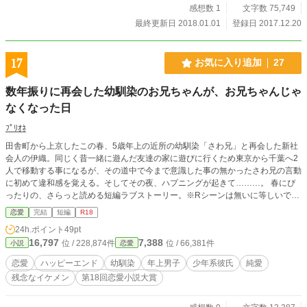
感想数 1
文字数 75,749
最終更新日 2018.01.01
登録日 2017.12.20
17
お気に入り追加
27
数年振りに再会した幼馴染のお兄ちゃんが、お兄ちゃんじゃ
なくなった日
ﾌﾟﾘｵﾈ
田舎町から上京したこの春、5歳年上の近所の幼馴染「さわ兄」と再会した新社
会人の伊織。同じく昔一緒に遊んだ友達の家に遊びに行くため東京から千葉へ2
人で移動する事になるが、その道中で今まで意識した事の無かったさわ兄の言動
に初めて違和感を覚える。そしてその夜、ハプニングが起きて………。 春にぴ
ったりの、さらっと読める短編ラブストーリー。※Rシーンは無いに等しいです
※スマホがまだない時代設定です。
恋愛
完結
短編
R18
24h.ポイント
49pt
16,797
7,388
位 / 228,874件
位 / 66,381件
小説
恋愛
恋愛
ハッピーエンド
幼馴染
年上男子
少年系彼氏
純愛
残念なイケメン
第18回恋愛小説大賞