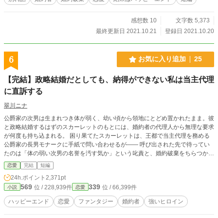
感想数 10
文字数 5,373
最終更新日 2021.10.21
登録日 2021.10.20
6
お気に入り追加
25
【完結】政略結婚だとしても、納得ができない私は当主代理
に直訴する
翠川ニナ
公爵家の次男は生まれつき体が弱く、幼い頃から領地にとどめ置かれたまま。彼
と政略結婚するはずのスカーレットのもとには、婚約者の代理人から無理な要求
が何度も持ち込まれる。 困り果てたスカーレットは、王都で当主代理を務める
公爵家の長男モナークに手紙で問い合わせるが―― 呼び出された先で待ってい
たのは「体の弱い次男の名誉を汚す気か」という叱責と、婚約破棄をちらつかせ
る冷たい態度だった。
恋愛
完結
短編
24h.ポイント
2,371pt
569
339
位 / 228,939件
位 / 66,399件
小説
恋愛
ハッピーエンド
恋愛
ファンタジー
婚約者
強いヒロイン