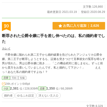
文字数 126,860
最終更新日 2021.03.19
登録日 2020.08.29
20
お気に入り追加
2,626
断罪された公爵令嬢に手を差し伸べたのは、私の婚約者でし
た
カレイ
子爵令嬢に陥れられ第二王子から婚約破棄を告げられたアンジェリカ公爵令
嬢。第二王子が断罪しようとするも、証拠を突きつけて見事彼女の冤罪を晴らす
男が現れた。男は公爵令嬢に跪き…… 「この機会絶対に逃しません。ずっと前
から貴方をお慕いしていましたんです。私と婚約して下さい！」 ええ
っ！あなた私の婚約者ですよね！？
恋愛
完結
短編
24h.ポイント
646pt
2,381
1,350
位 / 228,939件
位 / 66,399件
小説
恋愛
婚約者
ゆるふわ設定
冴えない主人公
文字数 8,329