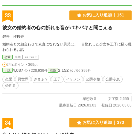
33
お気に入り追加
151
彼女の婚約者の心の折れる音がパキパキと聞こえる
碧井 汐桜香
婚約者との顔合わせで素直になれない男児は、一目惚れした少女を王子に掻っ攫
わられるお話
恋愛
完結
ｼｮｰﾄｼｮｰﾄ
24h.ポイント
369pt
4,037
2,152
位 / 228,939件
位 / 66,399件
小説
恋愛
恋愛
異世界
ざまぁ？
王子
イケメン
公爵令嬢
公爵令息
婚約者
感想数 5
文字数 2,655
最終更新日 2026.03.03
登録日 2026.03.03
34
お気に入り追加
373