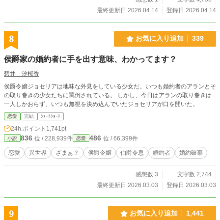
最終更新日 2026.04.14
登録日 2026.04.14
8
お気に入り追加
339
侯爵家の婚約者に手を出す意味、わかってます？
碧井 汐桜香
侯爵令嬢ジョセリアは地味な外見をしている少女だ。いつも婚約者のアランとそ
の取り巻きの少女たちに罵倒されている。 しかし、今日はアランの取り巻きは
一人しかおらず、いつも無視を決め込んでいたジョセリアが口を開いた。
恋愛
完結
ｼｮｰﾄｼｮｰﾄ
24h.ポイント
1,741pt
836
486
位 / 228,939件
位 / 66,399件
小説
恋愛
恋愛
異世界
ざまぁ？
侯爵令嬢
伯爵令息
婚約者
婚約破棄
感想数 3
文字数 2,744
最終更新日 2026.03.03
登録日 2026.03.03
9
お気に入り追加
1,441