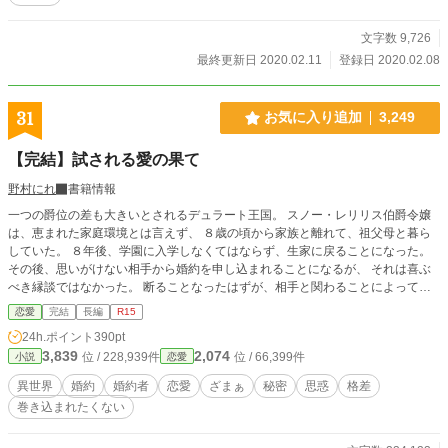
文字数 9,726
最終更新日 2020.02.11
登録日 2020.02.08
31
お気に入り追加
3,249
【完結】試される愛の果て
野村にれ
書籍情報
一つの爵位の差も大きいとされるデュラート王国。 スノー・レリリス伯爵令嬢
は、恵まれた家庭環境とは言えず、 ８歳の頃から家族と離れて、祖父母と暮ら
していた。 ８年後、学園に入学しなくてはならず、生家に戻ることになった。
その後、思いがけない相手から婚約を申し込まれることになるが、 それは喜ぶ
べき縁談ではなかった。 断ることなったはずが、相手と関わることによって、
知りたくもない思惑が明らかになっていく。
恋愛
完結
長編
R15
24h.ポイント
390pt
3,839
2,074
位 / 228,939件
位 / 66,399件
小説
恋愛
異世界
婚約
婚約者
恋愛
ざまぁ
秘密
思惑
格差
巻き込まれたくない