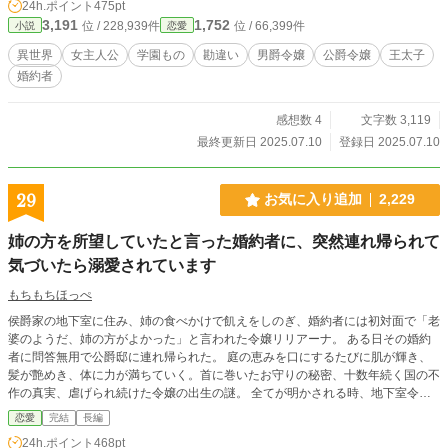
24h.ポイント
475pt
3,191
1,752
位 / 228,939件
位 / 66,399件
小説
恋愛
異世界
女主人公
学園もの
勘違い
男爵令嬢
公爵令嬢
王太子
婚約者
感想数 4
文字数 3,119
最終更新日 2025.07.10
登録日 2025.07.10
29
お気に入り追加
2,229
姉の方を所望していたと言った婚約者に、突然連れ帰られて
気づいたら溺愛されています
もちもちほっぺ
侯爵家の地下室に住み、姉の食べかけで飢えをしのぎ、婚約者には初対面で「老
婆のようだ、姉の方がよかった」と言われた令嬢リリアーナ。 ある日その婚約
者に問答無用で公爵邸に連れ帰られた。 庭の恵みを口にするたびに肌が輝き、
髪が艶めき、体に力が満ちていく。首に巻いたお守りの秘密、十数年続く国の不
作の真実、虐げられ続けた令嬢の出生の謎。 全てが明かされる時、地下室令嬢
の逆転劇が始まる。 なお婚約者は今日も庭でグルメリポートを最後まで聞いて
恋愛
完結
長編
いる。
24h.ポイント
468pt