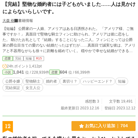
【完結】堅物な婚約者には子どもがいました……人は見かけ
によらないらしいです。
大森 樹
書籍情報
【短編】 公爵家の一人娘、アメリアはある日誘拐された。 「アメリア様、ご無
事ですか！」 真面目で堅物な騎士フィンに助けられ、アメリアは彼に恋をし
た。 助けたお礼として『結婚』することになった二人。フィンにとっては公爵
家の爵位目当ての愛のない結婚だったはずだが……真面目で誠実な彼は、アメリ
アと不器用ながらも徐々に距離を縮めていく。 穏やかで幸せな結婚ができると
思っていたのに、フィンの前の彼女が現れて『あの人の子どもがいます』と言っ
恋愛
完結
短編
R15
てきた。嘘だと思いきや、その子は本当に彼そっくりで…… あの堅物婚約者
24h.ポイント
1,412pt
に、まさか子どもがいるなんて。人は見かけによらないらしい。 ★アメリアと
1,041
604
位 / 228,939件
位 / 66,399件
小説
恋愛
フィンは結婚するのか、しないのか……二人の恋の行方をお楽しみください。
公爵令嬢
堅物騎士
婚約者
裏切り？
ハッピーエンド？
短編
完結保証
女主人公
感想数 3
文字数 19,491
最終更新日 2023.12.16
登録日 2023.12.12
12
お気に入り追加
704