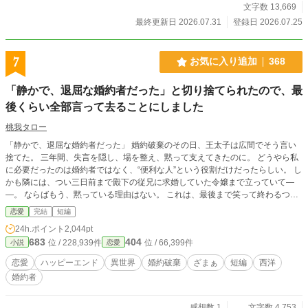
文字数 13,669
最終更新日 2026.07.31
登録日 2026.07.25
7
お気に入り追加
368
「静かで、退屈な婚約者だった」と切り捨てられたので、最
後くらい全部言って去ることにしました
桃我タロー
「静かで、退屈な婚約者だった」 婚約破棄のその日、王太子は広間でそう言い
捨てた。 三年間、失言を隠し、場を整え、黙って支えてきたのに。 どうやら私
に必要だったのは婚約者ではなく、“便利な人”という役割だけだったらしい。 し
かも隣には、つい三日前まで殿下の従兄に求婚していた令嬢まで立っていて―
―。 ならばもう、黙っている理由はない。 これは、最後まで笑って終わるつも
りだった令嬢が、自分の声を取り戻す話。
恋愛
完結
短編
24h.ポイント
2,044pt
683
404
位 / 228,939件
位 / 66,399件
小説
恋愛
恋愛
ハッピーエンド
異世界
婚約破棄
ざまぁ
短編
西洋
婚約者
感想数 1
文字数 4,753