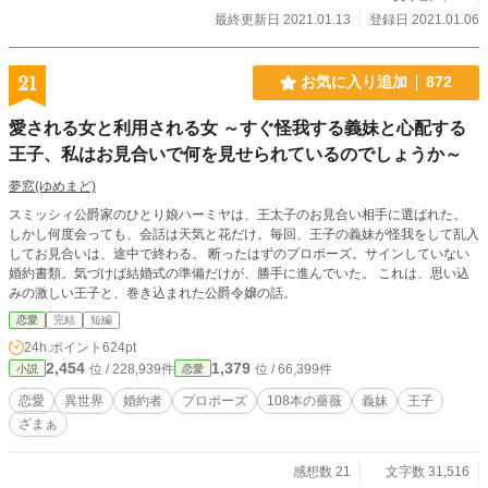
最終更新日 2021.01.13
登録日 2021.01.06
21
お気に入り追加
872
愛される女と利用される女 ～すぐ怪我する義妹と心配する
王子、私はお見合いで何を見せられているのでしょうか～
夢窓(ゆめまど)
スミッシィ公爵家のひとり娘ハーミヤは、王太子のお見合い相手に選ばれた。
しかし何度会っても、会話は天気と花だけ。毎回、王子の義妹が怪我をして乱入
してお見合いは、途中で終わる。 断ったはずのプロポーズ。サインしていない
婚約書類。気づけば結婚式の準備だけが、勝手に進んでいた。 これは、思い込
みの激しい王子と、巻き込まれた公爵令嬢の話。
恋愛
完結
短編
24h.ポイント
624pt
2,454
1,379
位 / 228,939件
位 / 66,399件
小説
恋愛
恋愛
異世界
婚約者
プロポーズ
108本の薔薇
義妹
王子
ざまぁ
感想数 21
文字数 31,516