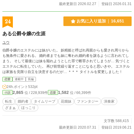
最終更新日 2026.02.27
登録日 2026.01.31
24
お気に入り追加
16,651
ある公爵令嬢の生涯
ユウ
伯爵令嬢のエステルには妹がいた。 妖精姫と呼ばれ両親からも愛され周りから
も無条件に愛される。 婚約者までも妹に奪われ婚約者を譲るように言われてし
まう。 そして最後には妹を陥れようとした罪で断罪されてしまうが… 気づくと
エステルに転生していた。 再び前世繰り返すことになると思いきや。 エステル
は家族を見限り自立を決意するのだが… ＊＊＊ タイトルを変更しました！
恋愛
連載中
長編
24h.ポイント
532pt
2,865
1,582
位 / 228,939件
位 / 66,399件
小説
恋愛
転生
婚約者
タイムリープ
花畑妹
ファンタジー
演奏家
ざまぁ
ほっこり
文字数 588,415
最終更新日 2020.07.31
登録日 2019.06.21