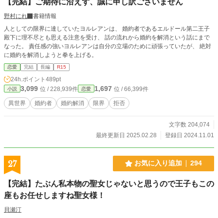
【完結】ご期待に沿えず、誠に申し訳ございません
野村にれ
書籍情報
人としての限界に達していたヨルレアンは、 婚約者であるエルドール第二王子
殿下に理不尽とも思える注意を受け、 話の流れから婚約を解消という話にまで
なった。 責任感の強いヨルレアンは自分の立場のために頑張っていたが、 絶対
に婚約を解消しようと拳を上げる。
恋愛
完結
長編
R15
24h.ポイント
489pt
3,099
1,697
位 / 228,939件
位 / 66,399件
小説
恋愛
異世界
婚約者
婚約解消
限界
拒否
文字数 204,074
最終更新日 2025.02.28
登録日 2024.11.01
27
お気に入り追加
294
【完結】たぶん私本物の聖女じゃないと思うので王子もこの
座もお任せしますね聖女様！
貝瀬汀