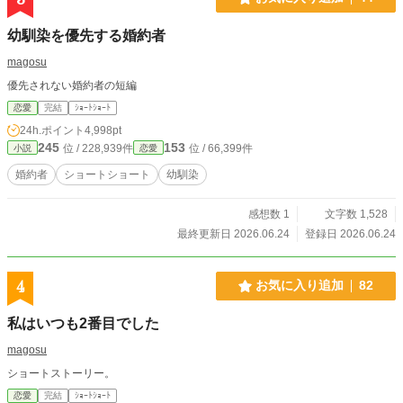
幼馴染を優先する婚約者
magosu
優先されない婚約者の短編
恋愛
完結
ｼｮｰﾄｼｮｰﾄ
24h.ポイント
4,998pt
245
153
位 / 228,939件
位 / 66,399件
小説
恋愛
婚約者
ショートショート
幼馴染
感想数 1
文字数 1,528
最終更新日 2026.06.24
登録日 2026.06.24
4
お気に入り追加
82
私はいつも2番目でした
magosu
ショートストーリー。
恋愛
完結
ｼｮｰﾄｼｮｰﾄ