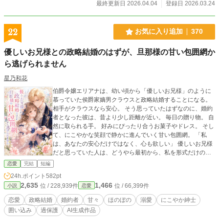
最終更新日 2026.04.04
登録日 2026.03.24
22
お気に入り追加
370
優しいお兄様との政略結婚のはずが、旦那様の甘い包囲網か
ら逃げられません
星乃和花
伯爵令嬢エリアナは、幼い頃から「優しいお兄様」のように
慕っていた侯爵家嫡男クラウスと政略結婚することになる。
相手がクラウスなら安心。 そう思っていたはずなのに、婚約
者となった彼は、昔より少し距離が近い。 毎日の贈り物。 自
然に取られる手。 好みにぴったり合うお菓子やドレス。 そし
て、にこやかな笑顔で静かに進んでいく甘い包囲網。 「私
は、あなたの安心だけではなく、心も欲しい」 優しいお兄様
だと思っていた人は、どうやら最初から、私を形式だけの妻
にするつもりなどなかったらしい。 にこやか紳士で強かな策
恋愛
完結
短編
略家と、恋に気づいていく伯爵令嬢の、甘くてほのぼのな政
24h.ポイント
582pt
略結婚ラブストーリー。
2,635
1,466
位 / 228,939件
位 / 66,399件
小説
恋愛
恋愛
政略結婚
婚約者
甘々
ほのぼの
溺愛
にこやか紳士
囲い込み
過保護
AI生成作品