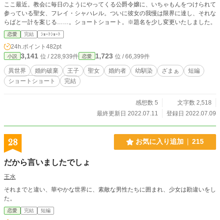
ここ最近。教会に毎日のようにやってくる公爵令嬢に、いちゃもんをつけられて
参っている聖女、フレイ・シャハレル。ついに彼女の我慢は限界に達し、それな
らばと一計を案じる……。ショートショート。※題名を少し変更いたしました。
恋愛
完結
ｼｮｰﾄｼｮｰﾄ
24h.ポイント
482pt
3,141
1,723
位 / 228,939件
位 / 66,399件
小説
恋愛
異世界
婚約破棄
王子
聖女
婚約者
幼馴染
ざまぁ
短編
ショートショート
完結
感想数 5
文字数 2,518
最終更新日 2022.07.11
登録日 2022.07.09
28
お気に入り追加
215
だから言いましたでしょ
王水
それまでと違い、華やかな世界に、素敵な男性たちに囲まれ、少女は勘違いをし
た。
恋愛
完結
短編