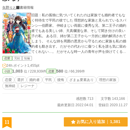
矢野りと
書籍情報
旧題：私の孤独に気づいてくれたのは家族でも婚約者でもな
く特待生で平民の彼でした 理想的な家族と見られているスパ
ンシ―伯爵家。 仲睦まじい両親に優秀な兄、第二王子の婚約
者でもある美しい姉、天真爛漫な弟、そして聞き分けの良い
子の私。 ある日、姉が第二王子から一方的に婚約解消されて
しまう。 そんな姉を周囲の悪意から守るために家族も私の婚
約者も動き出す。 だがその代わりに傷つく私を誰も気に留め
てくれない…。 だがそんな時一人の青年が声を掛けてくる。
『ねえ君、無理していない？』 その一言が私を救ってくれ
恋愛
完結
短編
た。 ※作者の他作品『すべてはあなたの為だった～狂愛～』
24h.ポイント
1,455pt
の登場人物も出ています。 そちらも読んでいただくとより楽
1,003
580
位 / 228,939件
位 / 66,399件
小説
恋愛
しめると思います。
恋愛
選択
婚約者
平民
後悔
ざまぁ要素あり
理想の家族
無神経
レジーナ
感想数 713
文字数 143,166
最終更新日 2022.04.01
登録日 2020.11.27
11
お気に入り追加
1,381