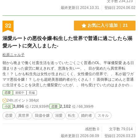
文字数 234,123
最終更新日 2024.10.31
登録日 2024.06.02
32
お気に入り追加
21
溺愛ルートの悪役令嬢-転生した世界で普通に過ごしたら溺
愛ルートに突入しました-
松原ニャル子
朝から晩まで働く社畜生活を送っていたごくごく普通のOL、平塚優梨愛 ある日
溜まりきった疲労に耐えきれず、意識を失いー、、 目が覚めたら異世界転
生！？ しかも転生先は女性が生まれにくく、女性優位の世界で、、 私が超ワガ
ママ悪役令嬢！？ しかも超絶美形婚約者がたくさん！！ 面倒事はごめんと普通
に生活することを決意した優梨愛だったが、、 待ち受けていたのはまさかの溺
愛ルートだった！？ 普通とは違った異世界に翻弄されながらも新しい人生を歩
恋愛
連載中
長編
む少女の異世界恋愛ストーリー！ ※基本毎週日曜日更新予定！ 主の妄想をたん
24h.ポイント
384pt
まりと詰め込んだ初投稿作品です、よろしくお願いします！
3,896
2,102
位 / 228,939件
位 / 66,399件
小説
恋愛
恋愛
異世界
我儘令嬢
溺愛
転生
婚約者
スキル
感想数 0
文字数 79,014
最終更新日 2026.08.09
登録日 2026.03.23