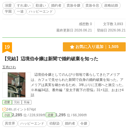
溺愛
すれ違い
勘違い
婚約者
貴族令嬢
貴族令息
政略結婚
学園
一途
ハッピーエンド
感想数 0
文字数 3,893
最終更新日 2026.06.21
登録日 2026.06.21
19
お気に入り追加
1,505
【完結】辺境伯令嬢は新聞で婚約破棄を知った
五色ひわ
辺境伯令嬢としてのんびり領地で暮らしてきたアメリア
は、カフェで見せられた新聞で自身の婚約破棄を知った。ア
メリアは真実を確かめるため、3年ぶりに王都へと旅立った。
※本編34話、番外編『皇太子殿下の苦悩』31+1話、おまけ4
話
恋愛
完結
長編
24h.ポイント
674pt
2,285
1,295
位 / 228,939件
位 / 66,399件
小説
恋愛
異世界
ハッピーエンド
幼馴染
婚約者
令嬢