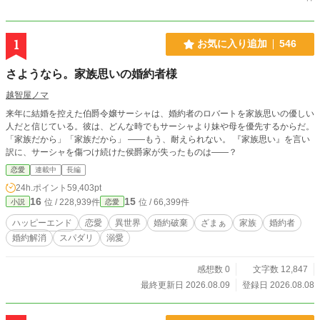
1
お気に入り追加
546
さようなら。家族思いの婚約者様
越智屋ノマ
来年に結婚を控えた伯爵令嬢サーシャは、婚約者のロバートを家族思いの優しい
人だと信じている。彼は、どんな時でもサーシャより妹や母を優先するからだ。
「家族だから」「家族だから」 ――もう、耐えられない。 『家族思い』を言い
訳に、サーシャを傷つけ続けた侯爵家が失ったものは――？
恋愛
連載中
長編
24h.ポイント
59,403pt
16
15
位 / 228,939件
位 / 66,399件
小説
恋愛
ハッピーエンド
恋愛
異世界
婚約破棄
ざまぁ
家族
婚約者
婚約解消
スパダリ
溺愛
感想数 0
文字数 12,847
最終更新日 2026.08.09
登録日 2026.08.08