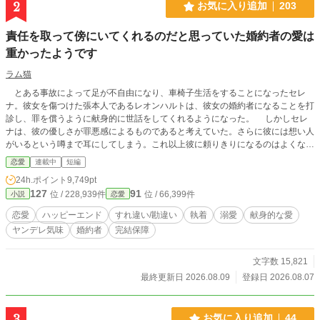
2
お気に入り追加
203
責任を取って傍にいてくれるのだと思っていた婚約者の愛は
重かったようです
ラム猫
とある事故によって足が不自由になり、車椅子生活をすることになったセレ
ナ。彼女を傷つけた張本人であるレオンハルトは、彼女の婚約者になることを打
診し、罪を償うように献身的に世話をしてくれるようになった。 しかしセレ
ナは、彼の優しさが罪悪感によるものであると考えていた。さらに彼には想い人
がいるという噂まで耳にしてしまう。これ以上彼に頼りきりになるのはよくない
と思い、距離を取ろうとするが……。 全20話＋後日談2話で完結となります。
恋愛
連載中
短編
7話以降は、12:00に1話ずつ投稿します。
24h.ポイント
9,749pt
127
91
位 / 228,939件
位 / 66,399件
小説
恋愛
恋愛
ハッピーエンド
すれ違い/勘違い
執着
溺愛
献身的な愛
ヤンデレ気味
婚約者
完結保障
文字数 15,821
最終更新日 2026.08.09
登録日 2026.08.07
3
お気に入り追加
44