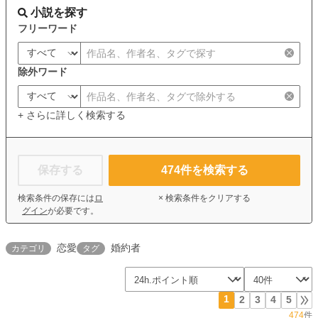
小説を探す
フリーワード
除外ワード
+ さらに詳しく検索する
保存する
474
件を検索する
検索条件の保存には
ロ
× 検索条件をクリアする
グイン
が必要です。
恋愛
婚約者
カテゴリ
タグ
1
2
3
4
5
474
件