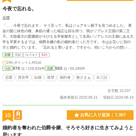
今夜で忘れる。
豆狸
「……今夜で忘れます」 そう言って、私はジョアキン殿下を見つめました。 黄
金の髪に緑色の瞳、鼻筋の通った端正な顔を持つ、我がソアレス王国の第二王
子。大陸最大の図書館がそびえる学術都市として名高いソアレスの王都にある大
学を卒業するまでは、侯爵令嬢の私の婚約者だった方です。 今はお互いに別の
方と婚約しています。 「忘れると誓います。ですから、幼いころからの想いに
決着をつけるため、どうか私にジョアキン殿下との一夜をくださいませ」 なろ
恋愛
完結
ｼｮｰﾄｼｮｰﾄ
R15
う様でも公開中です。
24h.ポイント
1,491pt
978
565
位 / 228,939件
位 / 66,399件
小説
恋愛
恋愛
異世界
結婚
復讐
婚約者
微ざまぁ
全三話
文字数 10,207
最終更新日 2020.06.21
登録日 2020.06.19
10
お気に入り追加
7,367
婚約者を奪われた伯爵令嬢、そろそろ好きに生きてみようと
思います