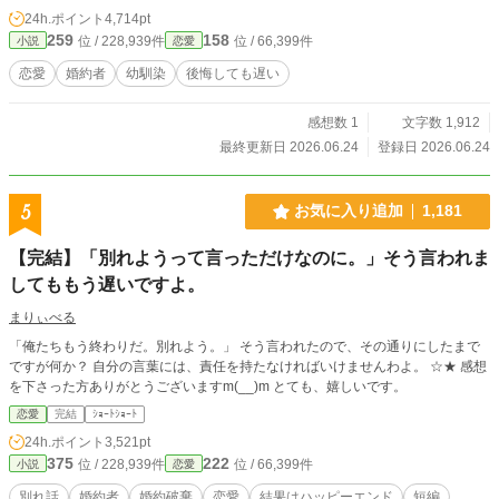
24h.ポイント
4,714pt
259
158
位 / 228,939件
位 / 66,399件
小説
恋愛
恋愛
婚約者
幼馴染
後悔しても遅い
感想数 1
文字数 1,912
最終更新日 2026.06.24
登録日 2026.06.24
5
お気に入り追加
1,181
【完結】「別れようって言っただけなのに。」そう言われま
してももう遅いですよ。
まりぃべる
「俺たちもう終わりだ。別れよう。」 そう言われたので、その通りにしたまで
ですが何か？ 自分の言葉には、責任を持たなければいけませんわよ。 ☆★ 感想
を下さった方ありがとうございますm(__)m とても、嬉しいです。
恋愛
完結
ｼｮｰﾄｼｮｰﾄ
24h.ポイント
3,521pt
375
222
位 / 228,939件
位 / 66,399件
小説
恋愛
別れ話
婚約者
婚約破棄
恋愛
結果はハッピーエンド
短編