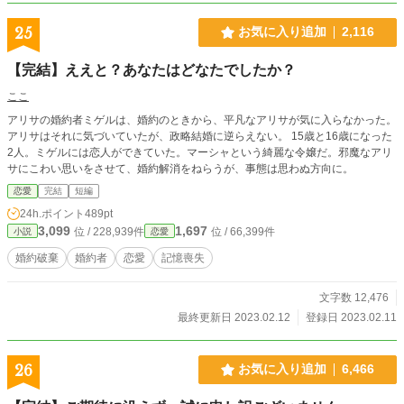
25
お気に入り追加
2,116
【完結】ええと？あなたはどなたでしたか？
ここ
アリサの婚約者ミゲルは、婚約のときから、平凡なアリサが気に入らなかった。
アリサはそれに気づいていたが、政略結婚に逆らえない。 15歳と16歳になった
2人。ミゲルには恋人ができていた。マーシャという綺麗な令嬢だ。邪魔なアリ
サにこわい思いをさせて、婚約解消をねらうが、事態は思わぬ方向に。
恋愛
完結
短編
24h.ポイント
489pt
3,099
1,697
位 / 228,939件
位 / 66,399件
小説
恋愛
婚約破棄
婚約者
恋愛
記憶喪失
文字数 12,476
最終更新日 2023.02.12
登録日 2023.02.11
26
お気に入り追加
6,466