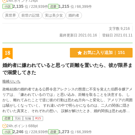
24h.ポイント
724pt
2,135
1,215
位 / 228,939件
位 / 66,399件
小説
恋愛
異世界
前世の記憶
実は美少女
婚約者
文字数 9,216
最終更新日 2021.01.16
登録日 2021.01.11
18
お気に入り追加
151
婚約者に嫌われていると思って距離を置いたら、彼が限界ま
で溺愛してきた
唯崎りいち
政略結婚の婚約者である公爵令息アレクシスの態度に不安を覚えた伯爵令嬢アメ
リアは、「嫌われているのでは」と思い込み、距離を取ることを決意する。 し
かし、離れてみたことで逆に彼の行動は思わぬ方向へと変化し、アメリアの周囲
は騒がしくなっていく。 すれ違いの中で明らかになるのは、二人の関係に隠さ
れていた真実と、それぞれの想い。 誤解が解けたとき、婚約関係は思わぬ形へ
と動き出す。
恋愛
完結
短編
R15
24h.ポイント
688pt
2,246
1,273
位 / 228,939件
位 / 66,399件
小説
恋愛