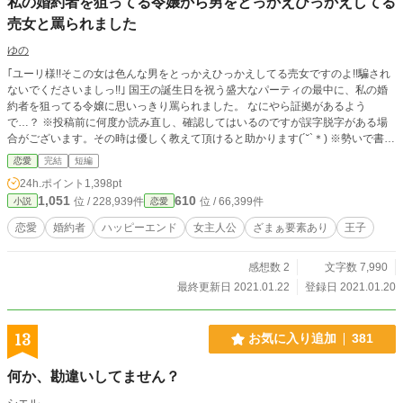
私の婚約者を狙ってる令嬢から男をとっかえひっかえしてる
売女と罵られました
ゆの
｢ユーリ様!!そこの女は色んな男をとっかえひっかえしてる売女ですのよ!!騙され
ないでくださいましっ!!｣ 国王の誕生日を祝う盛大なパーティの最中に、私の婚
約者を狙ってる令嬢に思いっきり罵られました。 なにやら証拠があるよう
で…？ ※投稿前に何度か読み直し、確認してはいるのですが誤字脱字がある場
合がございます。その時は優しく教えて頂けると助かります(´˘`＊) ※勢いで書き
始めましたが。完結まで書き終えてあります。
恋愛
完結
短編
24h.ポイント
1,398pt
1,051
610
位 / 228,939件
位 / 66,399件
小説
恋愛
恋愛
婚約者
ハッピーエンド
女主人公
ざまぁ要素あり
王子
感想数 2
文字数 7,990
最終更新日 2021.01.22
登録日 2021.01.20
13
お気に入り追加
381
何か、勘違いしてません？
シエル