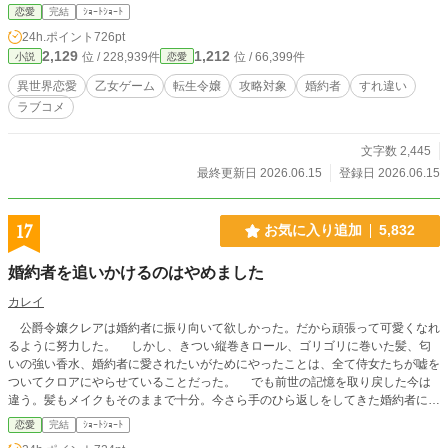
恋愛
完結
ｼｮｰﾄｼｮｰﾄ
24h.ポイント
726pt
2,129
1,212
位 / 228,939件
位 / 66,399件
小説
恋愛
異世界恋愛
乙女ゲーム
転生令嬢
攻略対象
婚約者
すれ違い
ラブコメ
文字数 2,445
最終更新日 2026.06.15
登録日 2026.06.15
17
お気に入り追加
5,832
婚約者を追いかけるのはやめました
カレイ
公爵令嬢クレアは婚約者に振り向いて欲しかった。だから頑張って可愛くなれ
るように努力した。 しかし、きつい縦巻きロール、ゴリゴリに巻いた髪、匂
いの強い香水、婚約者に愛されたいがためにやったことは、全て侍女たちが嘘を
ついてクロアにやらせていることだった。 でも前世の記憶を取り戻した今は
違う。髪もメイクもそのままで十分。今さら手のひら返しをしてきた婚約者にも
もう興味ありません。
恋愛
完結
ｼｮｰﾄｼｮｰﾄ