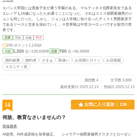
エバンス帝国には貴族子女が通う学園がある。 マルティネス伯爵家長女である
エレノアも16歳になったため通うことになった。 それはスミス侯爵家嫡男のジ
ョンも同じだった。 しかし、ジョンは入学後に知り合ったディスト男爵家庶子
であるリースと交友を深めていく… ※世界観は中世ヨーロッパですが架空の世
界です。
恋愛
完結
短編
R15
24h.ポイント
1,130pt
1,320
760
位 / 228,939件
位 / 66,399件
小説
恋愛
婚約破棄
婚約者
ざまぁ
勘違い
お花畑ヒロイン
お花畑脳
エタニティ賞
感想数 4
文字数 3,866
最終更新日 2025.12.13
登録日 2025.12.13
14
お気に入り追加
136
何故、教育なさいませんの？
章槻雅希
AI使用、AI作成原稿を加筆修正。 シャウアー侯爵家嫡男グスタフとローゼン