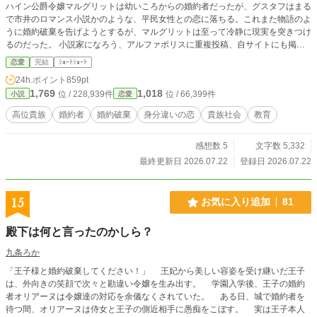
ハイン公爵令嬢マルグリットは幼いころからの婚約者だったが、グスタフはまる
で市井のロマンス小説かのような、平民女性との恋に落ちる。これまた物語のよ
うに婚約破棄を告げようとするが、マルグリットは至って冷静に現実を突きつけ
るのだった。 小説家になろう、アルファポリスに重複投稿、自サイトにも掲
載。
恋愛
完結
ｼｮｰﾄｼｮｰﾄ
24h.ポイント
859pt
1,769
1,018
位 / 228,939件
位 / 66,399件
小説
恋愛
高位貴族
婚約者
婚約破棄
身分違いの恋
貴族社会
教育
感想数 5
文字数 5,332
最終更新日 2026.07.22
登録日 2026.07.22
15
お気に入り追加
81
殿下は何と言ったのかしら？
九条ろか
「王子様と婚約破棄してください！」 王妃から美しい容姿を受け継いだ王子
は、外向きの笑顔で次々と勘違い令嬢を生み出す。 学園入学後、王子の婚約
者オリアーヌは令嬢達の対応を余儀なくされていた。 ある日、城で婚約者を
待つ間、オリアーヌは侍女と王子の側近相手に愚痴をこぼす。 実は王子本人