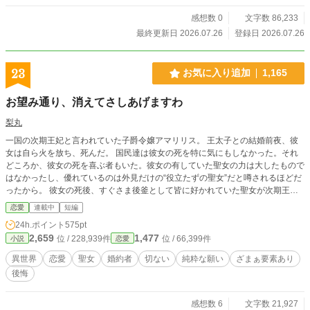
感想数 0
文字数 86,233
最終更新日 2026.07.26
登録日 2026.07.26
23
お気に入り追加
1,165
お望み通り、消えてさしあげますわ
梨丸
一国の次期王妃と言われていた子爵令嬢アマリリス。 王太子との結婚前夜、彼
女は自ら火を放ち、死んだ。 国民達は彼女の死を特に気にもしなかった。それ
どころか、彼女の死を喜ぶ者もいた。彼女の有していた聖女の力は大したもので
はなかったし、優れているのは外見だけの“役立たずの聖女”だと噂されるほどだ
ったから。 彼女の死後、すぐさま後釜として皆に好かれていた聖女が次期王妃
に召し上げられた。 この国はより豊かになる、皆はそう確信した。 だが、“役立
恋愛
連載中
短編
たずの聖女”アマリリスの死後──着実に崩壊は始まっていた。 ※投稿してか
24h.ポイント
575pt
ら、誤字脱字などの修正やわかりにくい部分の補足をすることがあります。(話
2,659
1,477
位 / 228,939件
位 / 66,399件
小説
恋愛
の筋は変わらないのでご安心ください。) ※この調子だと短編になりそうです。
異世界
恋愛
聖女
婚約者
切ない
純粋な願い
ざまぁ要素あり
後悔
感想数 6
文字数 21,927