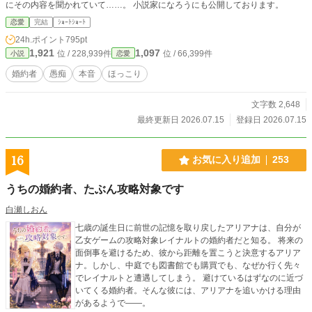
にその内容を聞かれていて……。 小説家になろうにも公開しております。
恋愛
完結
ｼｮｰﾄｼｮｰﾄ
24h.ポイント
795pt
1,921
1,097
位 / 228,939件
位 / 66,399件
小説
恋愛
婚約者
愚痴
本音
ほっこり
文字数 2,648
最終更新日 2026.07.15
登録日 2026.07.15
16
お気に入り追加
253
うちの婚約者、たぶん攻略対象です
白瀬しおん
七歳の誕生日に前世の記憶を取り戻したアリアナは、自分が
乙女ゲームの攻略対象レイナルトの婚約者だと知る。 将来の
面倒事を避けるため、彼から距離を置こうと決意するアリア
ナ。しかし、中庭でも図書館でも購買でも、なぜか行く先々
でレイナルトと遭遇してしまう。 避けているはずなのに近づ
いてくる婚約者。そんな彼には、アリアナを追いかける理由
があるようで――。