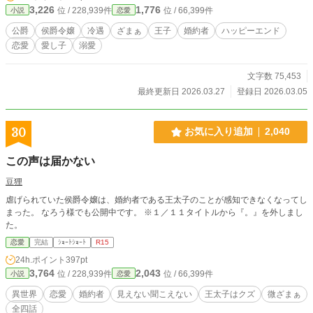
3,226
1,776
位 / 228,939件
位 / 66,399件
小説
恋愛
公爵
侯爵令嬢
冷遇
ざまぁ
王子
婚約者
ハッピーエンド
恋愛
愛し子
溺愛
文字数 75,453
最終更新日 2026.03.27
登録日 2026.03.05
30
お気に入り追加
2,040
この声は届かない
豆狸
虐げられていた侯爵令嬢は、婚約者である王太子のことが感知できなくなってし
まった。 なろう様でも公開中です。 ※１／１１タイトルから『。』を外しまし
た。
恋愛
完結
ｼｮｰﾄｼｮｰﾄ
R15
24h.ポイント
397pt
3,764
2,043
位 / 228,939件
位 / 66,399件
小説
恋愛
異世界
恋愛
婚約者
見えない聞こえない
王太子はクズ
微ざまぁ
全四話