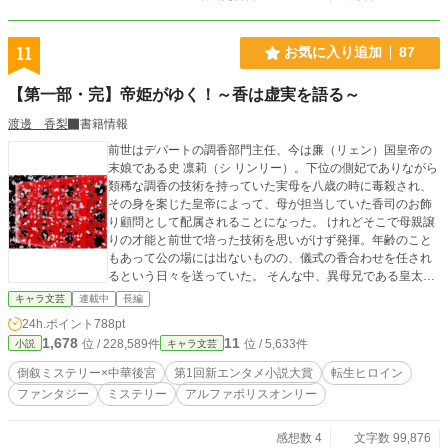
11
お気に入り追加
87
【第一部・完】帝姫がゆく！～香は虚実を語る～
渡邊 香梨
書籍情報
前世はデパートの調香部門主任、今は廉（リェン）国皇帝の
末娘である史 凛莉（シ リンリー）。下位の側妃でありながら
類稀な調香の技術を持っていた実母を八歳の時に毒殺され、
その身を案じた皇帝によって、母が担当していた香司のお飾
り顧問として配属されることになった。 けれどそこで母親譲
りの才能と前世で培った技術を思いがけず発揮。年齢のこと
もあって公の場には出ないものの、儀式の香合わせを任され
るという日々を送っていた。 そんな中、異母兄である皇太
子・麗孝（リキョウ）の急死という凶報が届く。 第一発見者
キャラ文芸
連載中
長編
は、後宮一の美女、皇太子の許嫁でもある蔡 蓮風（ツァイ リ
24h.ポイント
788pt
ェンフォン）。当然最初の疑いの目は彼女に向いたものの、
1,678
11
位 / 228,589件
位 / 5,633件
小説
キャラ文芸
部屋に鍵がかかっていたことや、日頃から麗孝との仲睦まじ
い姿を目撃されている蓮風には理由がないと思われ、その疑
倒叙ミステリー×中華後宮
第1回新エンタメ小説大賞
転生ヒロイン
いはすぐに逸れた。 ひょんなことから香司のお目付け役官
ファンタジー
ミステリー
アルファポリスオンリー
吏・景 星辰（ジン シンチェン）と現場を通りがかった凛莉
は、部屋に遺された微かな香に違和感を覚える。 自殺か、他
殺か。 もしも他殺であれば、怪しいのは、実子・龍毅（ロン
感想数 4
文字数 99,876