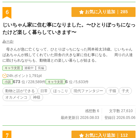
6
お気に入り追加
285
じいちゃん家に住む事になりました。〜ひとりぼっちになっ
たけど楽しく暮らしていきます〜
みーか
母さんが急に亡くなって、ひとりぼっちになった岡本裕太18歳。じいちゃん
ばあちゃんが残してくれていた田舎の大きな家に住む事になる。 周りの人達
に助けられながらも、動物達との楽しい暮らしが始まる。
キャラ文芸
連載中
長編
24h.ポイント
1,791pt
673
6
位 / 228,589件
位 / 5,633件
小説
キャラ文芸
動物と話ができる
日常
ほっこり
現代ファンタジー
子猫
子犬
オカメインコ
神様
感想数 6
文字数 27,610
最終更新日 2026.08.03
登録日 2026.05.06
7
お気に入り追加
112