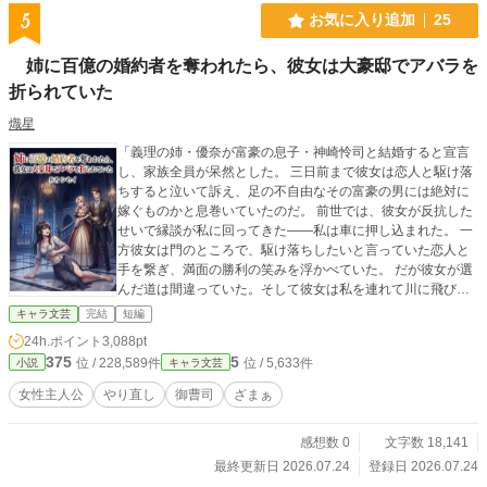
5
お気に入り追加
25
姉に百億の婚約者を奪われたら、彼女は大豪邸でアバラを
折られていた
熾星
「義理の姉・優奈が富豪の息子・神崎怜司と結婚すると宣言
し、家族全員が呆然とした。 三日前まで彼女は恋人と駆け落
ちすると泣いて訴え、足の不自由なその富豪の男には絶対に
嫁ぐものかと息巻いていたのだ。 前世では、彼女が反抗した
せいで縁談が私に回ってきた――私は車に押し込まれた。 一
方彼女は門のところで、駆け落ちしたいと言っていた恋人と
手を繋ぎ、満面の勝利の笑みを浮かべていた。 だが彼女が選
んだ道は間違っていた。そして彼女は私を連れて川に飛び込
んだ。 やり直しの今世、彼女は自分がその富を奪い取ったと
キャラ文芸
完結
短編
思っている。 私はうつむいてスープを啜り、冷笑を隠す――
24h.ポイント
3,088pt
あの“富”、今度は彼女に譲ってやろう。」
375
5
位 / 228,589件
位 / 5,633件
小説
キャラ文芸
女性主人公
やり直し
御曹司
ざまぁ
感想数 0
文字数 18,141
最終更新日 2026.07.24
登録日 2026.07.24