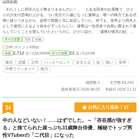
山咲莉亜
「わたくしに四夫人など務まりませんのに！」 とある田舎のお屋敷で、ひと
りの少女の悲鳴が上がる。つい先日十八歳になった蓮華は、唯一の味方である式
神に縋りつきながら、必死で両親と兄に反抗していた。何でも、皇帝より四夫人
として後宮に入るよう命令が下ったらしい。蓮華は一生田舎で自然に囲まれて暮
らしていくことを望んでいたというのに、ひどい話だ。 蓮華が後宮の妃、そ
れも四夫人に選ばれた理由などひとつしかない。……蓮華の血筋に生まれた女性
キャラ文芸
完結
短編
は、必ず強力な式神を生み出せるからである。幼い頃から『いつか後宮に入るこ
24h.ポイント
498pt
とになる』と言い聞かされてはいたが、だからと言って素直に受け入れられるも
2,712
23
位 / 228,589件
位 / 5,633件
小説
キャラ文芸
のではないだろう。 そんな蓮華に、父はとある提案をした。それは『皇后選
定』で貴妃に選ばれ、褒美に後宮を出たいと願い出ること。そして実現できたな
後宮
恋愛
日常
ハッピーエンド
女主人公
妃
呪い
皇帝
ら父からも口添えするということ。 少し悩んだ末に了承した蓮華は、後日後
中華ファンタジー
能力
宮へと入内することになるが、そこで出会う妃は個性豊かな者ばかりのよう
で……？ 果たして、後宮という名の鳥籠に入った蓮華は無事に『皇后選定』
を乗り切ることができるのか。皇帝と顔を合わせた蓮華の悩み、葛藤とは……？
感想数 1
文字数 83,240
『自由を望んでいると言う割に、この家から逃げ出さないのは、蓮華を引き留め
最終更新日 2026.08.05
登録日 2025.12.31
る何かがあるからに他ならない』 これは後宮において最上級の位を誇る妃
が、とある試練を通し、自身の望みを叶えるまでの物語。 ※全57話、番外編等
未定、完結保証 ※現時点では【完結】としておりますが、今後続編の執筆も考
24
お気に入り追加
17
えております。 ※第9回キャラ文芸大賞にて【後宮賞】を受賞しました！ 応援
ありがとうございました！！
中の人などいない！……はずでした。～「存在感が強すぎ
る」と捨てられた崖っぷち31歳舞台俳優、極秘でトップ男
性VTuberの「二代目」になった