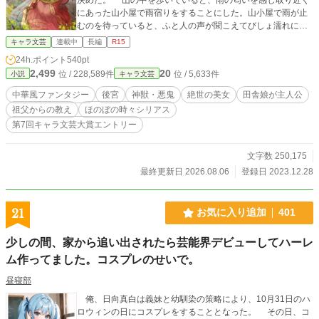
にあった山小屋で雨宿りをすることにした。山小屋で雨が止
むのを待っていると、ふと人の声が聞こえてびしょ濡れにな
ってしまった女性を招き入れる。 女性の名は桜綾（ヨウリ
キャラ文芸
連載中
長編
R15
ン）。彼女こそが、皇帝陛下が自ら迎えに行った絶世の美女
24h.ポイント
540pt
であった。 しかし、彼女は後宮に行きたくない様子。 と
2,499
20
位 / 228,589件
位 / 5,633件
小説
キャラ文芸
ころが皇帝陛下が山小屋で彼女を見つけてしまい、一緒にい
た朱亞まで巻き込まれる形で後宮に向かうことになった。
中華風ファンタジー
後宮
神獣・悪鬼
絶世の美女
田舎娘が主人公
後宮で知っている人がいないから、朱亞を侍女にしたいとい
祖父からの教え
ほのぼの時々シリアス
う願いを皇帝陛下は承諾してしまい、朱亞も桜綾の侍女とし
第7回キャラ文芸大賞エントリー
て後宮で暮らすことになってしまった。 祖父からの教えを
きっちりと受け継いでいる朱亞と、絶世の美女である桜綾が
後宮でいろいろなことを解決したりする物語。
文字数 250,175
最終更新日 2026.08.06
登録日 2023.12.28
21
お気に入り追加
401
少しの間、家から追い出されたら芸能界デビューしてハーレ
ム作ってました。コスプレのせいで。
昼寝部
俺、日向真白は義妹と幼馴染の策略により、10月31日のハ
ロウィンの日にコスプレをすることとなった。 その日、コ