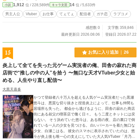
は『Fmすたーらいぶ』のマネージャーである姉の神崎桃を助
1,912
14
位 / 228,589件
位 / 5,633件
小説
キャラ文芸
けるためにVtuberとして活動していた。 ​同じ事務所のライバ
ーとはほとんど絡まない、連絡も必要最低限。そんな生活を2
男主人公
Vtuber
お仕事
てぇてぇ
配信者
ガチ恋
ラブコメ
年続けていたある日。事務所の不手際で半年前にデビューし
た3期生のVtuber『双葉かのん』こと鈴町彩芽に正体が知られ
感想数 0
文字数 359,846
て…… ​この物語は正体を隠しながら『姫宮ましろ』として活
動する主人公と、ガチで陰キャでコミュ障な後輩ちゃんのVtu
最終更新日 2026.08.06
登録日 2026.07.22
berお仕事ラブコメディ！ ​✨ 【本作の注目ポイント！】 ​【進
化するストーリー(・・)】 秘密の共有から始まる2人の「もど
かしいラブコメ」から、次第に事務所全体を巻き込んだ熱い
15
お気に入り追加
26
『お仕事ドラマ』へとスケールアップ！たまに訪れる糖度高
めな展開もお楽しみに。 ​【リアルすぎる配信パート(^-^)v】
炎上して全てを失った元ゲーム実況者の俺、田舎の寂れた商
配信シーンはほぼ地の文なし！「」が枠主、《》が通話越
店街で“推しの中の人”を拾う 〜無口な天才VTuber少女と始
し。チャット欄とライバーたちの生きた会話を、実際のアー
カイブを観るような「箱推しリスナー」の気分で楽しめま
める、人生やり直し配信〜
す！ ​登場人物は多いですが、それこそがVtuber事務所『Fmす
大黒天喜多
たーらいぶ』の魅力！個性豊かなライバーたちが織りなす
「箱推し」の楽しさ、「てぇてぇ」のエモさを、ぜひ肌で感
かつて登録者八十万人を超える人気ゲーム実況者だった黒瀬
じてください！✨ （※前世持ちのライバーさんが配信パート
悠斗は、悪質な切り抜きと捏造炎上によって、仕事も仲間も
で弄られることがありますが、これはエンターテイメントで
居場所も失った。 都会から逃げるように、田舎の寂れた商店
す。現実には『あり得ない』のは分かっています） ​🎵 【オリ
街にある叔父の喫茶店で働く日々。 もう二度とネットには戻
ジナル楽曲＆イラスト】 ライバーのイラストやオリジナル曲
らない。 そう決めていた悠斗は、ある雨の夜、店の裏口で倒
（イメージソング）をYouTubeで公開中！物語のイメージ補
れている一人の少女を見つける。 白いパーカーを着た無口な
完にぜひ！o(^-^o)(o^-^)o ↓私のYouTubeチャンネル https://yo
少女、白瀬こはる。 彼女のスマホに表示されていたのは、悠
utube.com/channel/UCbKXUo85EenvzaiA5Qbe3pA?si=zE9L
斗が炎上後も唯一心の支えにしていた大人気VTuber「月乃こ