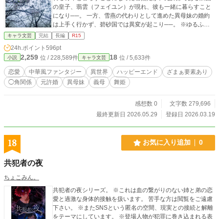
の皇子、翡雲（フェイユン）が現れ、彼も一緒に暮らすこと
になり──。 一方、雪燕の代わりとして進めた異母妹の婚約
は上手く行かず、碧砂国では異変が起こり──。 ※ゆるふわ
中華風ファンタジーの設定です。 ※基本は主人公視点。 たま
キャラ文芸
完結
長編
R15
に別のキャラクター視点になります。
24h.ポイント
596pt
2,259
18
位 / 228,589件
位 / 5,633件
小説
キャラ文芸
恋愛
中華風ファンタジー
異世界
ハッピーエンド
ざまぁ要素あり
◯角関係
元許婚
異母妹
義母
舞姫
感想数 0
文字数 279,696
最終更新日 2026.05.29
登録日 2026.03.19
18
お気に入り追加
0
共犯者の夜
ちょこみん。
共犯者の夜シリーズ。 ※これは血の繋がりのない姉と弟の恋
愛と過激な身体的接触を扱います。 苦手な方は閲覧をご遠慮
下さい。 ※またSNSという匿名の空間、現実との接続と解離
をテーマにしています。 ※登場人物が犯罪に巻き込まれる表