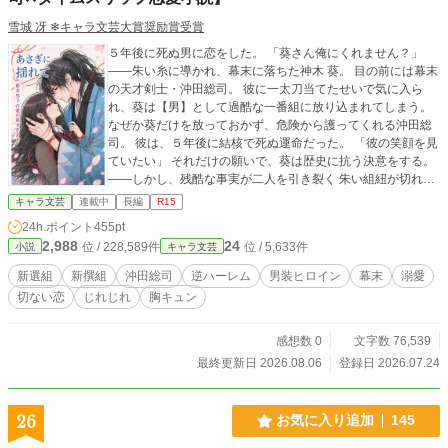
雪城 冴 ❄キャラ文芸大賞奨励賞受賞
５年後に死ぬ男に恋をした。 「葵さん俺にくれません？」
――朱い糸に導かれ、幕末に落ちた神木 葵。 目の前には幕末
の天才剣士・沖田総司。 彼に一太刀当てたせいで気に入ら
れ、葵は【男】として過酷な一番組に放り込まれてしまう。
なぜか葵だけを放っておかず、危険から護ってくれる沖田総
司。 彼は、５年後に結核で死ぬ運命だった。 「彼の笑顔を見
ていたい」 それだけの願いで、葵は歴史に抗う決意をする。
――しかし、残酷な事実が二人を引き裂く 朱い組紐が切れれ
ば、現世に帰され、 さらに幕末の人達から、葵の記憶は消さ
キャラ文芸
連載中
長編
R15
れてしまうという。 「忘れられても良い」 ひたむきな想い
24h.ポイント
455pt
で、離れられないほど愛された先にあるのは、絶対に忘れら
2,988
24
位 / 228,589件
位 / 5,633件
小説
キャラ文芸
れない結末だった。 ―――――――― ✔史実とIFを織り交ぜ
た世界で、甘く濃密に恋愛します （過激シーンは★をタイト
新選組
新撰組
沖田総司
逆ハーレム
男装ヒロイン
幕末
溺愛
ルに付します。露骨ではないですが、大人向けです。第二部
切ない恋
じれじれ
胸キュン
以降は基本的に距離が近いです） ✔歴史の知識は不要です。
後書きや本文で簡単に補足します それではお手をどうぞ。 目
を開ければ、そこは幕末――
感想数 0
文字数 76,539
最終更新日 2026.08.06
登録日 2026.07.24
26
お気に入り追加
145