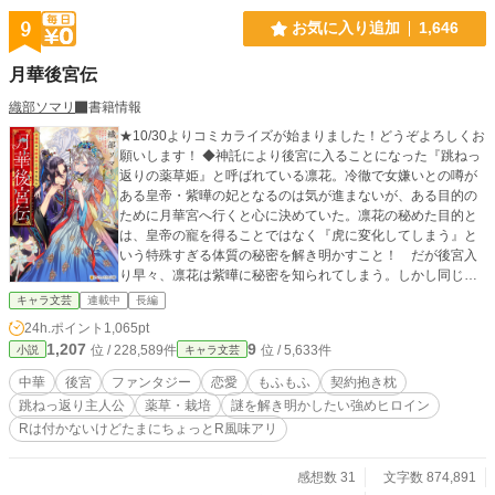
は全く関係はありません。 ✴️本作イラストは全て娘作品にな
9
お気に入り追加
1,646
ります(🎨手書きです)。 ✴️ 稚拙な作品ではありますが、女性
向けHOTランキング(33位)に入れていただき、本当にありが
月華後宮伝
とうございました。 ✴️この作品の文章・設定・キャラクター
の無断転載・無断加工、および第三者による生成AI等の学習
織部ソマリ
書籍情報
目的での利用を禁じます。
★10/30よりコミカライズが始まりました！どうぞよろしくお
願いします！ ◆神託により後宮に入ることになった『跳ねっ
返りの薬草姫』と呼ばれている凛花。冷徹で女嫌いとの噂が
ある皇帝・紫曄の妃となるのは気が進まないが、ある目的の
ために月華宮へ行くと心に決めていた。凛花の秘めた目的と
は、皇帝の寵を得ることではなく『虎に変化してしまう』と
いう特殊すぎる体質の秘密を解き明かすこと！ だが後宮入
り早々、凛花は紫曄に秘密を知られてしまう。しかし同じく
秘密を抱えている紫曄は、凛花に「抱き枕になれ」と予想外
キャラ文芸
連載中
長編
なことを言い出して――？ ◆第14回恋愛小説大賞【中華後宮
24h.ポイント
1,065pt
ラブ賞】受賞。ありがとうございます！ ◆旧題：月華宮の虎
1,207
9
位 / 228,589件
位 / 5,633件
小説
キャラ文芸
猫の妃は眠れぬ皇帝の膝の上 ～不本意ながらモフモフ抱き枕
を拝命いたします～
中華
後宮
ファンタジー
恋愛
もふもふ
契約抱き枕
跳ねっ返り主人公
薬草・栽培
謎を解き明かしたい強めヒロイン
Rは付かないけどたまにちょっとR風味アリ
感想数 31
文字数 874,891