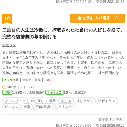
最終更新日 2025.09.10
登録日 2021.01.31
10
お気に入り追加
8
二度目の人生は冷徹に。搾取された社畜はお人好しを捨て、
完璧な復讐劇の幕を開ける
伊達ジン
妻と親友に利用され尽くし、過労死した底抜けのお人好し・佐野真二。 目を覚
ますと、そこは5年前の世界だった。 自分をあざ笑い、踏みにじった者たちへの
圧倒的な絶望と怒りを胸に、真二はかつての甘さを完全に捨て去る。 二度目の
人生の目的は、裏切り者たちへの完璧な「復讐」と、自らの「成り上がり」だ。
冷徹な知略と、氷のような微笑みを武器に暗躍を始めた真二。 彼の圧倒的な有
能さと野心に惹き寄せられるように、各界の頂点に立つ特異な才能を持った者た
キャラ文芸
連載中
長編
R15
ちが集い始める。 孤高の「氷の令嬢」、ウォール街の「投資エージェント」、
24h.ポイント
924pt
裏社会に通じる「凄腕ハッカー」、メディアを操る「広報の魔術師」……。 権
1,392
10
位 / 228,589件
位 / 5,633件
小説
キャラ文芸
力、財力、情報、世論。 強大なジョーカーたちを自らの手駒とし、逃げ場のな
い「極上の死刑執行（ざまぁ）」が今、幕を開ける――。 容赦なし、妥協な
タイムリープ
やり直し
復讐
ざまぁ
成り上がり
現代ドラマ
し。現代ビジネス復讐劇の決定版！
ビジネス
社畜
不倫/裏切り
男主人公
文字数 188,968
最終更新日 2026.08.06
登録日 2026.06.17