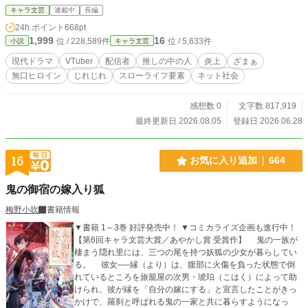
WNVW7b1n0iT7
はね」の公式アカウントだった。 明るく元気な配信で多くの
キャラ文芸
連載中
長編
人を救ってきた彼女は、現実では誰にも助けを求められず、
24h.ポイント
668pt
事務所トラブル、過労、アンチコメント、家族問題に追い詰
1,999
16
位 / 228,589件
位 / 5,633件
小説
キャラ文芸
められていた。 推しの中の人を拾ってしまった元炎上実況
者。 声だけで世界を救ってきた、壊れかけの天才少女。 二人
現代ドラマ
VTuber
配信者
推しの中の人
炎上
ざまぁ
は正体を隠したまま、古びた喫茶店から小さな匿名ラジオ配
無口ヒロイン
じれじれ
スローライフ要素
ネット社会
信を始める。 最初の同時接続は、たった十二人。 けれどその
声は、寂れた商店街の人々を少しずつ動かし始める。 売れ残
り弁当を抱えた弁当屋の娘。 客が来ない模型店。 古いゲーム
感想数 0
文字数 817,919
筐体を守り続けるゲーセン店主。 そして、もう一度誰かに声
最終更新日 2026.08.05
登録日 2026.06.28
を届けたい元実況者。 ネットに壊された二人が、ネットでも
う一度誰かとつながり直す。 炎上、再起、推しバレ、商店街
再生、そして少し不器用な恋。 これは、人生に失敗した元配
16
お気に入り追加
664
信者と、誰にも助けてと言えない推しの中の人が、田舎の喫
茶店から始める人生やり直し配信。
鬼の御宿の嫁入り狐
梅野小吹
書籍情報
▼書籍 1～3巻 好評発売中！ ▼コミカライズ企画も進行中！
【第6回キャラ文芸大賞／あやかし賞 受賞作】 鬼の一族が
棲まう隠れ里には、三つの尾を持つ妖狐の少女が暮らしてい
る。 彼女──縁（より）は、腹部に火傷を負った状態で倒
れているところを旅籠屋の次男・琥珀（こはく）によって助
けられ、彼が縁を「自分の嫁にする」と宣言したことがきっ
かけで、羅刹と呼ばれる鬼の一家と共に暮らすようになっ