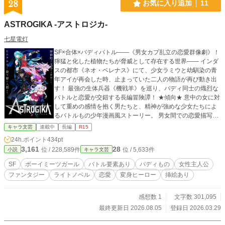
28
お気に入り追加
11
ASTROGIKA -アストロジカ-
七星電灯
SF×合体×バディバトル――《男女カプ乱立の恋愛群像劇》！
獰猛と化した植物たちが脅威として存在する世界―― インダ
スの都市《ネオ・ベレナス》にて、少女ラミウと幼馴染の青
年アイが再会した時、止まっていた二人の物語が再び動き出
す！ 最強の生体兵器《機戦羊》を巡り、バディ同士の熾烈な
バトルと恋愛が交錯する長編冒険譚！ ★傾向★ 意中の女に対
して重めの感情を抱く男たちと、精神が強めな少女たちによ
るバトルもの少年漫画風ストーリー。 男女間での恋愛描写が
多く、男性向けでありながらも乙女向けに近い要素がありま
キャラ文芸
連載中
長編
R15
す。 R15の範囲内でエッチな表現や濡れ場あり。
24h.ポイント
434pt
3,161
28
位 / 228,589件
位 / 5,633件
小説
キャラ文芸
SF
ボーイミーツガール
バトル要素あり
バディもの
女性主人公
ファンタジー
ライトノベル
恋愛
変身ヒーロー
挿絵あり
感想数 1
文字数 301,095
最終更新日 2026.08.05
登録日 2026.03.29