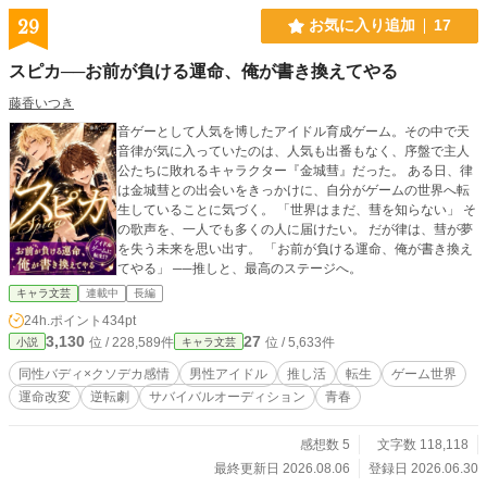
29
お気に入り追加
17
スピカ──お前が負ける運命、俺が書き換えてやる
藤香いつき
音ゲーとして人気を博したアイドル育成ゲーム。その中で天
音律が気に入っていたのは、人気も出番もなく、序盤で主人
公たちに敗れるキャラクター『金城彗』だった。 ある日、律
は金城彗との出会いをきっかけに、自分がゲームの世界へ転
生していることに気づく。 「世界はまだ、彗を知らない」 そ
の歌声を、一人でも多くの人に届けたい。 だが律は、彗が夢
を失う未来を思い出す。 「お前が負ける運命、俺が書き換え
てやる」 ──推しと、最高のステージへ。
キャラ文芸
連載中
長編
24h.ポイント
434pt
3,130
27
位 / 228,589件
位 / 5,633件
小説
キャラ文芸
同性バディ×クソデカ感情
男性アイドル
推し活
転生
ゲーム世界
運命改変
逆転劇
サバイバルオーディション
青春
感想数 5
文字数 118,118
最終更新日 2026.08.06
登録日 2026.06.30