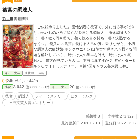
後宮の調達人
弥生
書籍情報
「ご依頼承りました」 愛憎渦巻く後宮で、外に出る事ができ
ない妃たちのために望む品を届ける調達人。 善き調達人と
は、善く聴く耳を持ち、善く観る目を持ち、善く沈黙する口
を持つ。 籠扱いの武芸に長ける大男の腕に乗りながら、小柄
な調達人の紅姑娘(ホンクウニャン)は後宮で噂される様々な問
題を解決していく。 時には人の望みを叶え、時には人の闇に
触れ。 貴方が見ているのは、本当に真ですか？ 後宮ビターミ
ルクなライトミステリー。 ※第6回キャラ文芸大賞に参加し
ています。
キャラ文芸
連載中
長編
24h.ポイント
449pt
3,042
26
位 / 228,589件
位 / 5,633件
小説
キャラ文芸
後宮
調達人
ライトミステリー
ビターミルク
キャラ文芸大賞エントリー
感想数 8
文字数 273,329
最終更新日 2026.07.13
登録日 2022.12.17