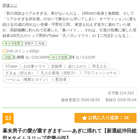
伊達ジン
「君の演技はリアルすぎる。華がないんだよ」 189cmの長身と無精髭、そして
「リアルすぎる存在感」のせいで舞台から浮いてしまい、オーディションに落ち
続ける31歳の売れない俳優・平野任三郎。 家賃も払えず途方に暮れていた彼
が、高額報酬に釣られて応募した「裏バイト」。それは、引退の危機に瀕した登
録者100万人のトップ男性VTuber「天ノ川シリウス」の【二代目】になること
だった！ 黒いモカピスーツに身を包み、金髪碧眼の王子様キャラを演じること
キャラ文芸
連載中
長編
になった任三郎。 「中身が変わった」と気づいたアンチがコメント欄を荒らす
24h.ポイント
455pt
中、任三郎は舞台で培った狂気的なまでの「憑依の演技」で、アンチを、ファン
2,988
24
位 / 228,589件
位 / 5,633件
小説
キャラ文芸
を、そして運営すらも圧倒し黙らせていく。 敏腕プロデューサー、天才絵師、
特定厨の女子高生、リアルのトップ女優、果ては海外のメガインフルエンサーま
VTuber
お仕事ドラマ
芸能界
成り上がり
男主人公
で。 「ガワ」の裏側でうごめくヒロインたちの思惑を、規格外の「魂」でねじ
ざまぁ（控えめ）
主人公最強（演技力）
プロフェッショナル
伏せていく、おっさん俳優のバーチャル成り上がりお仕事ドラマ、開幕！
ハーレム（複数ヒロイン）
配信者
文字数 214,333
最終更新日 2026.08.05
登録日 2026.05.04
25
お気に入り追加
16
幕末男子の愛が重すぎます――あぎに揺れて【新選組沖田総
司✕タイムスリップ恋愛小説】