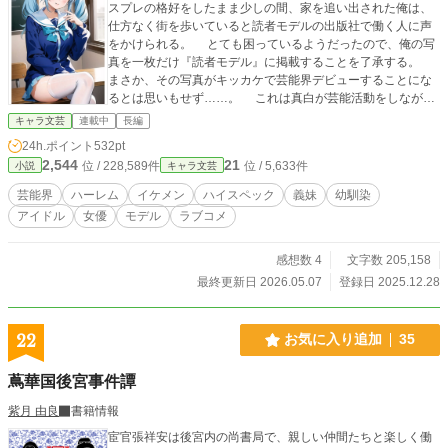
スプレの格好をしたまま少しの間、家を追い出された俺は、
仕方なく街を歩いていると読者モデルの出版社で働く人に声
をかけられる。 とても困っているようだったので、俺の写
真を一枚だけ『読者モデル』に掲載することを了承する。
まさか、その写真がキッカケで芸能界デビューすることにな
るとは思いもせず……。 これは真白が芸能活動をしなが
ら、義妹や幼馴染、アイドル、女優etcからモテモテとなり、
キャラ文芸
連載中
長編
全国の女性たちを魅了するだけのお話し。
24h.ポイント
532pt
2,544
21
位 / 228,589件
位 / 5,633件
小説
キャラ文芸
芸能界
ハーレム
イケメン
ハイスペック
義妹
幼馴染
アイドル
女優
モデル
ラブコメ
感想数 4
文字数 205,158
最終更新日 2026.05.07
登録日 2025.12.28
22
お気に入り追加
35
蔦華国後宮事件譚
紫月 由良
書籍情報
宦官張祥安は後宮内の尚書局で、親しい仲間たちと楽しく働