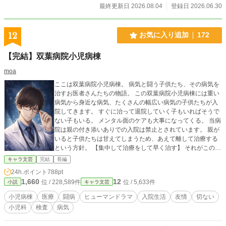
イー）を次期皇帝に据えたい野心を抱く淑妃・玉琳（ユーリ
最終更新日 2026.08.04
登録日 2026.06.30
ン）ではないか。粗忽者の龍毅が即位すれば国が傾く――凛
莉は、星辰を動かして玉琳周辺の調査を密かに開始すること
にした。 皇太子を支えるはずだった次男・立峰（リーフォ
12
お気に入り追加
172
ン）の動向も絡み合う中、凛莉は前世で鍛えた嗅覚を武器に
皇太子の死の真相へ迫っていく。異母兄のため、義姉になる
【完結】双葉病院小児病棟
はずだった蓮風の無念を晴らすためと、幼き天才調香師の戦
いが幕を開ける。
moa
ここは双葉病院小児病棟。 病気と闘う子供たち、その病気を
治すお医者さんたちの物語。 この双葉病院小児病棟には重い
病気から身近な病気、たくさんの幅広い病気の子供たちが入
院してきます。 すぐに治って退院していく子もいればそうで
ない子もいる。 メンタル面のケアも大事になってくる。 当病
院は親の付き添いありでの入院は禁止とされています。 親が
いると子供たちは甘えてしまうため、あえて離して治療する
という方針。 【集中して治療をして早く治す】 それがこの病
院のモットーです。 ※この物語はフィクションです。 実際の
キャラ文芸
完結
長編
病院、治療とは異なることもあると思いますが暖かい目で見
24h.ポイント
788pt
ていただけると幸いです。 ーーーーーーーーーーーーーーー
1,660
12
位 / 228,589件
位 / 5,633件
小説
キャラ文芸
ーーー 続き……ではないですが、双葉病院の提携先の歯科ク
リニックの話『痛いのは、歯だけじゃない』を現在更新中で
小児病棟
医療
闘病
ヒューマンドラマ
入院生活
友情
切ない
す。 そこでは黒崎先生はもちろん、双葉病院の先生もチラッ
小児科
検査
病気
と出てきたりしますので、そちらもぜひ。