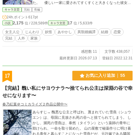
た。 優しい一家に愛されてすくすくと大きくなった彼女
は、天真爛漫な愛らしい乙女へと成長したものの、年頃にな
キャラ文芸
完結
長編
るにつれて共に育った琥珀や家族との種族差に疎外感を覚え
24h.ポイント
617pt
るようになっていく。 「私だけ、どうして、鬼じゃないんだ
2,175
17
位 / 228,589件
位 / 5,633件
小説
キャラ文芸
ろう……」 劣等感を抱き、自分が鬼の家族にとって本当に
必要な存在なのかと不安を覚える縁。 そんな憂いを抱える
女主人公
じんわり
妖怪
あやかし
異類婚姻譚
結婚
恋愛
中、彼女の元に現れたのは、縁を〝花嫁〟と呼ぶ美しい妖狐
完結
人外
家族
の青年で……？ 育ててくれた鬼の家族。 自分と同じ妖狐
の一族。 腹部に残る火傷痕。 人々が語る『狐の嫁入り』
──。 雲の隙間から雨が降る時、小さな体に傷を宿して、
感想数 11
文字数 438,057
鬼に嫁入りした少女の話。
最終更新日 2026.07.13
登録日 2022.12.31
17
お気に入り追加
55
【完結】醜い私にサヨウナラ〜捨てられ公主は深淵の谷で幸
せになります〜
春乃紅葉＠コミカライズ２作品公開中〜
あらすじ→ 醜悪な公主と呼ばれ、蔑まれていた雪燕（シュウ
エン）は、母国に見放され死の谷へと捨てられてしまう。 し
かし、瀕死の雪燕は、泰然（タイラン）という薬師の青年に
助けられ、一命を取り留めた。 山の屋敷で秘薬作りに明け暮
れる青年と暮らすことになった雪燕だが、元許嫁である隣国