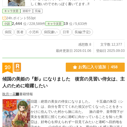
しく無いのでそれっぽく書いてます...!!
キャラ文芸
連載中
長編
24h.ポイント
553pt
2,444
19
位 / 228,589件
位 / 5,633件
小説
キャラ文芸
病院
医者
小児科
病院嫌い
日常
長編(予定)
感想数 8
文字数 12,377
最終更新日 2026.01.06
登録日 2025.09.03
20
お気に入り追加
458
傾国の美姫の『影』になりました 後宮の見習い侍女は、主
人のために暗躍したい
秋月一花
書籍情報
旧題：絶世の美女の侍女になりました。 十五歳の朱亞（シ
ュア）は、自分を育ててくれた祖父が亡くなったことをきっ
かけに住んでいた村から旅に出た。 旅の道中、皇帝陛下が
美女を後宮に招くために港町に向かっていることを知った朱
亞は、好奇心を抑えられず一目見てみたいと港町へ目的地を
決めた。 山の中を歩いていると、雨の匂いを感じ取り近く