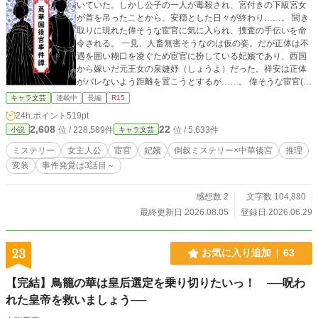
いていた。しかし公子の一人が毒殺され、宮付きの下級宮女
が首を吊ったことから、安穏とした日々が終わり……。 聞き
取りに現れた偉そうな宦官に気に入られ、捜査の手伝いを命
令される。 一見、人畜無害そうなのは仮の姿。だが正体は不
遇を囲い糊口を凌ぐため宦官に扮している妃嬪であり、西国
から嫁いだ元王女の泉婕妤（しょうよ）だった。祥安は正体
がバレないよう距離を置こうとするが……。 偉そうな宦官(実
は武官)と見た目はのんびりした宦官(実は妃嬪)の織り成す後
キャラ文芸
連載中
長編
R15
宮ミステリー開幕。
24h.ポイント
519pt
2,608
22
位 / 228,589件
位 / 5,633件
小説
キャラ文芸
ミステリー
女主人公
宦官
妃嬪
倒叙ミステリー×中華後宮
推理
変装
事件発覚は3話目～
感想数 2
文字数 104,880
最終更新日 2026.08.05
登録日 2026.06.29
23
お気に入り追加
63
【完結】鳥籠の華は皇后選定を乗り切りたいっ！ ──呪わ
れた皇帝を救いましょう──