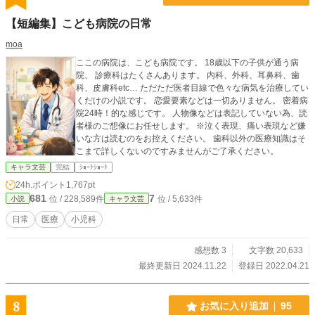
【短編集】こども病院の日常
moa
ここの病院は、こども病院です。 18歳以下の子供が通う病
院、 診療科はたくさんあります。 内科、外科、耳鼻科、歯
科、皮膚科etc… ただただ医者目線で色々な病気を治療してい
くだけの小説です。 恋愛要素などは一切ありません。 密着病
院24時！的な感じです。 人物像などは表記していない為、読
者様のご想像にお任せします。 ※泣く表現、痛い表現など嫌
いな方は読むのをお控えください。 歯科以外の医療知識はそ
こまで詳しくないのですみませんがご了承ください。
キャラ文芸
完結
ｼｮｰﾄｼｮｰﾄ
24h.ポイント
1,767pt
681
7
位 / 228,589件
位 / 5,633件
小説
キャラ文芸
日常
医療
小児科
感想数 3
文字数 20,633
最終更新日 2024.11.22
登録日 2022.04.21
8
お気に入り追加
95