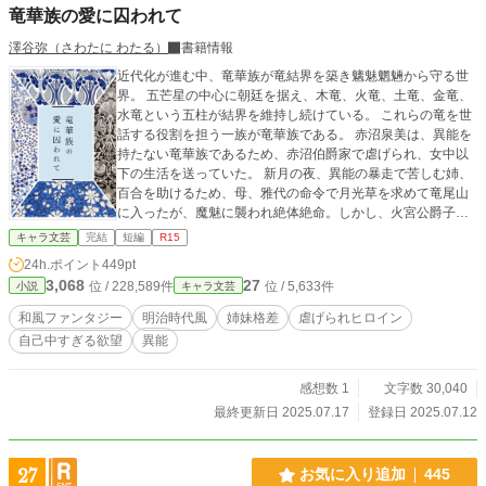
竜華族の愛に囚われて
澤谷弥（さわたに わたる）
書籍情報
近代化が進む中、竜華族が竜結界を築き魑魅魍魎から守る世
界。 五芒星の中心に朝廷を据え、木竜、火竜、土竜、金竜、
水竜という五柱が結界を維持し続けている。 これらの竜を世
話する役割を担う一族が竜華族である。 赤沼泉美は、異能を
持たない竜華族であるため、赤沼伯爵家で虐げられ、女中以
下の生活を送っていた。 新月の夜、異能の暴走で苦しむ姉、
百合を助けるため、母、雅代の命令で月光草を求めて竜尾山
に入ったが、魔魅に襲われ絶体絶命。しかし、火宮公爵子息
の臣哉に救われた。 そんな泉美が気になる臣哉は、彼女の出
キャラ文芸
完結
短編
R15
自について調べ始めるのだが――。 ※某サイトの短編コン用
24h.ポイント
449pt
に書いたやつ。
3,068
27
位 / 228,589件
位 / 5,633件
小説
キャラ文芸
和風ファンタジー
明治時代風
姉妹格差
虐げられヒロイン
自己中すぎる欲望
異能
感想数 1
文字数 30,040
最終更新日 2025.07.17
登録日 2025.07.12
27
お気に入り追加
445