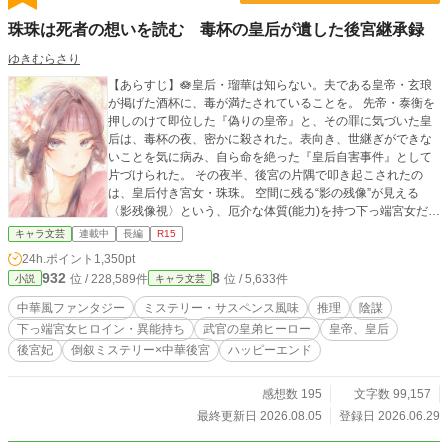
珠珠は死者の想いを読む 毒杯の皇后が遺した後宮継承録
ゆきむらさり
【あらすじ】🪷皇后・瑠華は知らない。夫である皇帝・玄琅
が掲げた酒杯に、毒が満たされていることを。 先帝・泰衡を
押しのけて即位した『偽りの皇帝』と、その罪に気づいた皇
后は、毒杯の夜、密かに殺された。表向き、世継ぎができな
いことを気に病み、自ら命を絶った『皇后自害事件』として
片づけられた。 その夜半、後宮の片隅で叩き起こされたの
は、皇后付き宮女・珠珠。 空間に残る“影の残像”が見える
〈影残像視〉という、厄介な体質(能力)を持つ下っ端宮女だ。
自殺にしては不自然な皇后の寝所で、珠珠は“背の高い影”と、
キャラ文芸
連載中
長編
R15
戸口ではない“どこかへ消える痕跡”を、見る。 『皇后自害』
24h.ポイント
1,350pt
の筋書きに、ひびを入れるには十分な違和感だった。 下っ端
932
8
位 / 228,589件
位 / 5,633件
小説
キャラ文芸
宮女・珠珠のささやき(ぼやき多め)は、やがて禁軍司を率いる
皇弟・靖衡(靖王)の耳に届く。ただ、平穏に暮らしたいだけの
中華風ファンタジー
ミステリー・サスペンス風味
推理
陰謀
珠珠は、皇弟の「目」として使われることになり、『偽りの
下っ端宮女ヒロイン・異能持ち
武官の皇弟ヒーロー
皇帝、皇后
皇帝』の罪へと否応なく巻き込まれていく。 🪷 皇弟・靖王
後宮妃
倒叙ミステリー×中華後宮
ハッピーエンド
の“目”を任された下っ端女官・珠珠が、「下働きの目」とぼや
きと軽口で、『皇后自害事件』の裏にある後宮の闇と謎を見
抜いていく倒叙ミステリー。 ✴️設定などは独自の世界観でご
感想数 195
文字数 99,157
都合主義。あくまでも妄想の産物となります。 ✴️中華風では
最終更新日 2026.08.05
登録日 2026.06.29
ありますが、あくまでも“風”なので名前は日本語の読みのまま
でいかせて頂きます。 ✴️想像による中華風物語の為、史実と