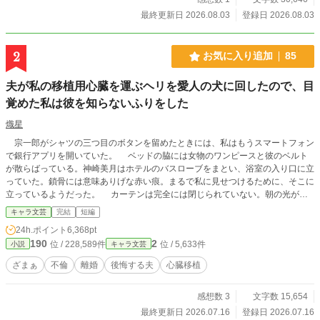
最終更新日 2026.08.03
登録日 2026.08.03
2
お気に入り追加
85
夫が私の移植用心臓を運ぶヘリを愛人の犬に回したので、目
覚めた私は彼を知らないふりをした
熾星
宗一郎がシャツの三つ目のボタンを留めたときには、私はもうスマートフォン
で銀行アプリを開いていた。 ベッドの脇には女物のワンピースと彼のベルト
が散らばっている。神崎美月はホテルのバスローブをまとい、浴室の入り口に立
っていた。鎖骨には意味ありげな赤い痕。まるで私に見せつけるために、そこに
立っているようだった。 カーテンは完全には閉じられていない。朝の光が絨
毯に差し込み、部屋の惨状を残酷なほど鮮明に照らしていた。 初めてこんな
キャラ文芸
完結
短編
場面に出くわしたとき、私は部屋のグラスを叩き割り、宗一郎の胸ぐらをつかん
24h.ポイント
6,368pt
で理由を問い詰めた。 あのときの彼はベッドヘッドにもたれて煙草を吸い、
190
2
位 / 228,589件
位 / 5,633件
小説
キャラ文芸
ズボンすらまともに穿かないまま、淡々と言った。 「部屋が暗くて、お前と間
違えた」 その後、同じような「人違い」は二度起きた。 それをきっかけ
ざまぁ
不倫
離婚
後悔する夫
心臓移植
に、私たちは書面で取り決めを交わした。不貞行為が一度発覚するたび、離婚成
立前の解決金として、彼は私に五百万円を支払う。 「振り込んで」
感想数 3
文字数 15,654
最終更新日 2026.07.16
登録日 2026.07.16