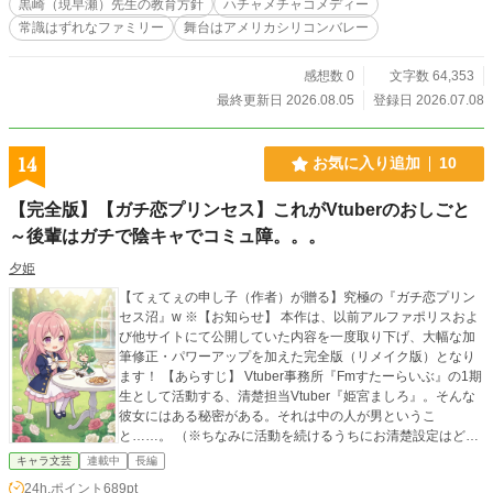
黒崎（現早瀬）先生の教育方針
ハチャメチャコメディー
がずれたりするので不使用。また面倒な専門用語はできるだ
常識はずれなファミリー
舞台はアメリカシリコンバレー
け無視願います。
感想数 0
文字数 64,353
最終更新日 2026.08.05
登録日 2026.07.08
14
お気に入り追加
10
【完全版】【ガチ恋プリンセス】これがVtuberのおしごと
～後輩はガチで陰キャでコミュ障。。。
夕姫
​​【てぇてぇの申し子（作者）が贈る】究極の『ガチ恋プリン
セス沼』w ※​【お知らせ】 本作は、以前アルファポリスおよ
び他サイトにて公開していた内容を一度取り下げ、大幅な加
筆修正・パワーアップを加えた完全版（リメイク版）となり
ます！ ​【あらすじ】 Vtuber事務所『Fmすたーらいぶ』の1期
生として活動する、清楚担当Vtuber『姫宮ましろ』。そんな
彼女にはある秘密がある。それは中の人が男というこ
と……。 （※ちなみに活動を続けるうちにお清楚設定はどこ
へやら、気付けばただのお喋りモンスターに進化しています
キャラ文芸
連載中
長編
w） ​そんな『姫宮ましろ』の中の人こと、主人公の神崎颯太
24h.ポイント
689pt