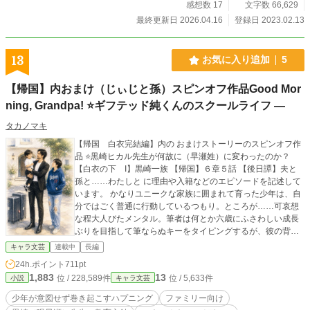
感想数 17
文字数 66,629
最終更新日 2026.04.16
登録日 2023.02.13
13
お気に入り追加
5
【帰国】内おまけ（じぃじと孫）スピンオフ作品Good Mor
ning, Grandpa! ⭐️ギフテッド純くんのスクールライフ ―
タカノマキ
【帰国 白衣完結編】内の おまけストーリーのスピンオフ作
品 ⭐️黒崎ヒカル先生が何故に（早瀬姓）に変わったのか？
【白衣の下 I】黒崎一族 【帰国】６章５話 【後日譚】夫と
孫と……わたしと に理由や入籍などのエピソードを記述して
います。 かなりユニークな家族に囲まれて育った少年は、自
分ではごく普通に行動しているつもり。ところが……可哀想
な程大人びたメンタル。筆者は何とか六歳にふさわしい成長
ぶりを目指して筆ならぬキーをタイピングするが、彼の背後
のヒカル先生が背後霊のように邪魔をする。 「俺様のDNAを
キャラ文芸
連載中
長編
受け継いだ孫が凡才であるはずがないだろ！！」 筆者は
24h.ポイント
711pt
「先生、どうかご自分のお子様をお造りあそばして、純くん
1,883
13
位 / 228,589件
位 / 5,633件
小説
キャラ文芸
に憑依しないでください。お願いします💦」 ⚠️設定する固有
名詞、出来事は全て創作であり実際とは異なります。ネタに
少年が意図せず巻き起こすハプニング
ファミリー向け
なるエビデンス確認はAI利用。校正は利用すると作者の意図