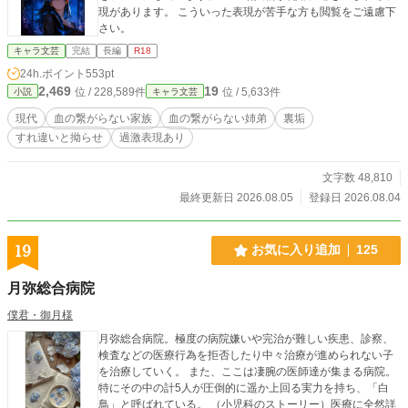
現があります。 こういった表現が苦手な方も閲覧をご遠慮下
さい。
キャラ文芸
完結
長編
R18
24h.ポイント
553pt
2,469
19
位 / 228,589件
位 / 5,633件
小説
キャラ文芸
現代
血の繋がらない家族
血の繋がらない姉弟
裏垢
すれ違いと拗らせ
過激表現あり
文字数 48,810
最終更新日 2026.08.05
登録日 2026.08.04
19
お気に入り追加
125
月弥総合病院
僕君・御月様
月弥総合病院。極度の病院嫌いや完治が難しい疾患、診察、
検査などの医療行為を拒否したり中々治療が進められない子
を治療していく。 また、ここは凄腕の医師達が集まる病院。
特にその中の計5人が圧倒的に遥か上回る実力を持ち、「白
鳥」と呼ばれている。 （小児科のストーリー）医療に全然詳