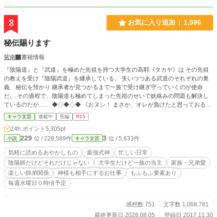
3
お気に入り追加
1,596
秘伝賜ります
紫南
書籍情報
『陰陽道』と『武道』を極めた先祖を持つ大学生の高耶《タカヤ》は その先祖
の教えを受け『陰陽武道』を継承している。 失いつつある武道のそれぞれの奥
義、秘伝を預かり 継承者が見つかるまで一族で受け継ぎ守っていくのが使命
だ。 その過程で、陰陽道も極めてしまった先祖のせいで妖絡みの問題も解決し
ているのだが…… ◆◇◆◇◆ 《おヌシ！ まさか、オレが負けたと思っておるの
か！？ 陰陽武道は最強！ 勝ったに決まっとるだろ！》 （ならどうしたよ。あ、
キャラ文芸
連載中
長編
R15
まさかまたぼっちが嫌でとかじゃねぇよな？ わざわざ霊界の門まで開けてやっ
24h.ポイント
5,305pt
たのに、そんな理由で帰って来ねえよな？） 《ぐぅっ》……これが日常？ ◆◇
229
3
位 / 228,589件
位 / 5,633件
小説
キャラ文芸
◆ 現代では恐らく最強！ けれど地味で平凡な生活がしたい青年の非日常をご覧
あれ！ 【毎週水曜日０時頃投稿予定】
気軽に読めるあやかしもの
最強式神
忙しい日常
陰陽師だけどそれだけじゃない
大学生だけど一族の当主
家族・兄弟愛
楽しい師弟関係
神様も相手にするお仕事
もふもふ要素あり
毎週水曜日０時頃予定
感想数 751
文字数 1,068,781
最終更新日 2026.08.05
登録日 2017.11.30