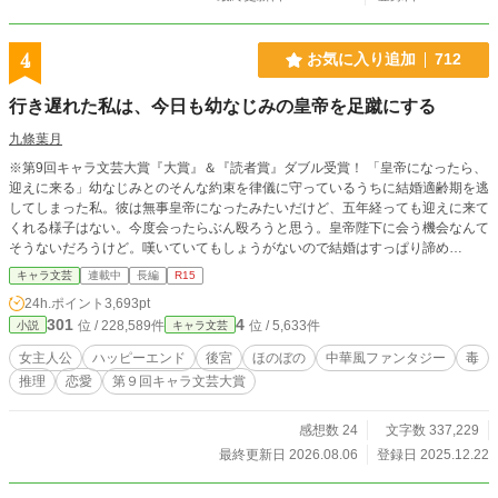
4
お気に入り追加
712
行き遅れた私は、今日も幼なじみの皇帝を足蹴にする
九條葉月
※第9回キャラ文芸大賞『大賞』＆『読者賞』ダブル受賞！ 「皇帝になったら、
迎えに来る」幼なじみとのそんな約束を律儀に守っているうちに結婚適齢期を逃
してしまった私。彼は無事皇帝になったみたいだけど、五年経っても迎えに来て
くれる様子はない。今度会ったらぶん殴ろうと思う。皇帝陛下に会う機会なんて
そうないだろうけど。嘆いていてもしょうがないので結婚はすっぱり諦め
て、“神仙術士”として生きていくことに決めました。……だというのに。皇帝陛
キャラ文芸
連載中
長編
R15
下。今さら私の前に現れて、一体何のご用ですか？ ※AI不使用です
24h.ポイント
3,693pt
301
4
位 / 228,589件
位 / 5,633件
小説
キャラ文芸
女主人公
ハッピーエンド
後宮
ほのぼの
中華風ファンタジー
毒
推理
恋愛
第９回キャラ文芸大賞
感想数 24
文字数 337,229
最終更新日 2026.08.06
登録日 2025.12.22