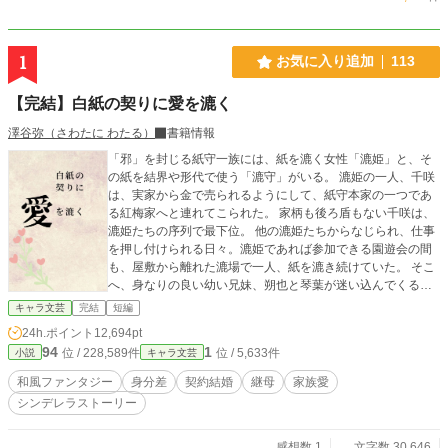
1
お気に入り追加
113
【完結】白紙の契りに愛を漉く
澤谷弥（さわたに わたる）
書籍情報
「邪」を封じる紙守一族には、紙を漉く女性「漉姫」と、そ
の紙を結界や形代で使う「漉守」がいる。 漉姫の一人、千咲
は、実家から金で売られるようにして、紙守本家の一つであ
る紅梅家へと連れてこられた。 家柄も後ろ盾もない千咲は、
漉姫たちの序列で最下位。 他の漉姫たちからなじられ、仕事
を押し付けられる日々。漉姫であれば参加できる園遊会の間
も、屋敷から離れた漉場で一人、紙を漉き続けていた。 そこ
へ、身なりの良い幼い兄妹、朔也と琴葉が迷い込んでくる。
どうやら親に連れられて来たものの、退屈して逃げ出してき
キャラ文芸
完結
短編
たらしい。 子どもたちと一緒に紙漉きを楽しんだ千咲だった
24h.ポイント
12,694pt
が、それがきっかけで紙守本家の一つ、蒼井家当主の蓮司か
94
1
位 / 228,589件
位 / 5,633件
小説
キャラ文芸
ら求婚されるとは思ってもいなかった。朔也と琴葉は蓮司の
子であり、彼は前の妻とは別れていたのだ。 「君に求めるの
和風ファンタジー
身分差
契約結婚
継母
家族愛
は俺の妻ではない。子どもたちの母親となることだ」 妻では
シンデレラストーリー
なく、母として。その条件を吞み、蒼井家へと嫁ぐのだが―
―。
感想数 1
文字数 30,646