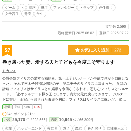
ゲーム
jk
誘惑
魅了
ファンタジー
トラップ
色仕掛け
女子高生
青春
学生
文字数 2,590
最終更新日 2025.08.02
登録日 2025.07.22
27
お気に入り追加
272
巻き戻った妻、愛する夫と子どもを今度こそ守ります
ミカン♬
公爵令嬢フィリスの愛する婚約者、第一王子ジルナードが事故で体が不自由とな
った。 それで王太子候補は側妃の子、第二王子のサイラスに決まった。 父親の
計略でフィリスはサイラスとの婚姻を余儀なくされる。悲しむフィリスとジルナ
ード。 「必ずジルナード様を王にします。貴方の元に戻ってきます」 ジルナー
ドに誓い、王妃から渡された毒薬を胸に、フィリスはサイラスに嫁いだ。 挙式
前に魔女に魅了を掛けられて。愛する人はサイラスだと思い込んだまま、幸福な
恋愛
完結
短編
R15
時間を過ごす。 やがて魅了は解けて…… サクッとハッピーエンドまで進みま
24h.ポイント
21pt
す。
25,176
10,945
位 / 228,565件
位 / 66,309件
小説
恋愛
恋愛
ハッピーエンド
異世界
魅了
魔女
巻き戻り
女性主人公