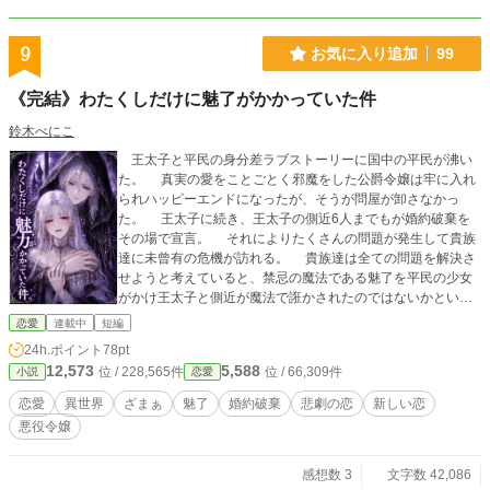
9
お気に入り追加
99
《完結》わたくしだけに魅了がかかっていた件
鈴木べにこ
王太子と平民の身分差ラブストーリーに国中の平民が沸い
た。 真実の愛をことごとく邪魔をした公爵令嬢は牢に入れ
られハッピーエンドになったが、そうが問屋が卸さなかっ
た。 王太子に続き、王太子の側近6人までもが婚約破棄を
その場で宣言。 それによりたくさんの問題が発生して貴族
達に未曾有の危機が訪れる。 貴族達は全ての問題を解決さ
せようと考えていると、禁忌の魔法である魅了を平民の少女
がかけ王太子と側近が魔法で誑かされたのではないかという
意見があがる。 少女が魅了を使った事を期待し、莫大な金
恋愛
連載中
短編
を払って最強の魔法使いの魔塔の主を呼び出したのであった
24h.ポイント
78pt
が・・・・・。 結果は思いもよらぬ方向へと行くのであっ
12,573
5,588
位 / 228,565件
位 / 66,309件
小説
恋愛
た。 「わたくしの愛を返して。」 まさか魅了をかけられて
いたのは悪役公爵令嬢だった件。 公爵令嬢は本来愛してい
恋愛
異世界
ざまぁ
魅了
婚約破棄
悲劇の恋
新しい恋
た最初の婚約者を想い絶望した。 ーーーーーーーーーーーー
悪役令嬢
ーーーーーーーーーーーーーー 友人との合作です。
感想数 3
文字数 42,086