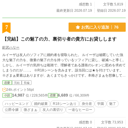
感想数 1
文字数 5,819
最終更新日 2026.07.19
登録日 2026.07.19
7
お気に入り追加
76
【完結】この魅了の力、裏切り者の貴方にお貸しします
針沢ハリー
ルイーザは友人のソフィアに婚約者を寝取られた。 ルイーザは秘匿していた強
大な魅了の力を、微量の魅了の力を持っているソフィアに貸し、破滅へと導く。
しかし、ルイーザの気持ちは複雑で、理解者である護衛のレオンに慰めを求めて
しまうのだが……。 ※R18シーンを含みます。該当回には★を付けています。
※ざまぁ要素はありますが、あくまでもきっかけです。本格ざまぁを想像して読
むとがっかりされるかもしれません。 ※公開中の『ハイスペ魔法使いの研究対
恋愛
完結
長編
象ですが、強引に求愛されています』の子ども世代のお話ですが、物語としての
24h.ポイント
56pt
連続性はありません。
14,987
6,689
位 / 228,565件
位 / 66,309件
小説
恋愛
ハッピーエンド
婚約破棄
R18シーンあり
身分差
学園
魅了
公爵令嬢
微ざまぁ
友人の裏切り
一途なヒーロー
感想数 0
文字数 73,953