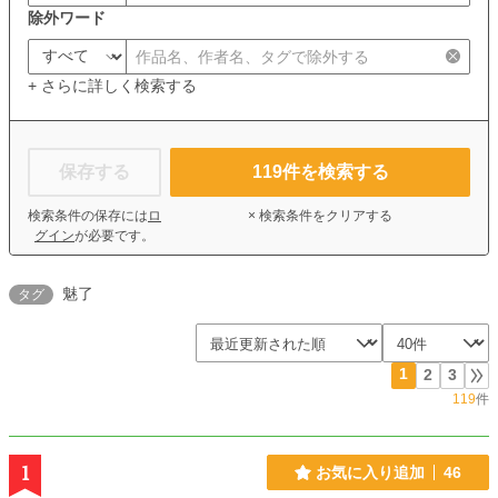
除外ワード
+ さらに詳しく検索する
保存する
119
件を検索する
検索条件の保存には
ロ
× 検索条件をクリアする
グイン
が必要です。
魅了
タグ
1
2
3
119
件
1
お気に入り追加
46