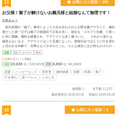
15
お気に入り追加
182
お父様！魅了が解けないお義兄様と結婚なんて無理です！
志熊みゅう
前代未聞の『魅了』事件によって人生を狂わされた公爵令嬢アデライド。婚約
者だった第一王子は魅了の後遺症で正気を失い、彼女を「ゴキブリ令嬢」と罵っ
た末に廃嫡。婚約も破棄され、アデライドも深く傷ついた。 それから新たな
縁談もないまま、アデライドは二十五歳になった。貴族社会ではとうに行き遅れ
と言われる年齢で、自尊心もズタボロだった。そんな彼女に父が持ちかけたの
は、公爵家を継がせるため、遠縁の子爵家から引き取った義兄レアンドルと政略
恋愛
完結
ｼｮｰﾄｼｮｰﾄ
R15
結婚すること。 レアンドルもまた、かつて『魅了』事件の被害者であり、
24h.ポイント
99pt
事件をきっかけに当時の婚約者と婚約破棄して以来、ずっと独り身だった。結婚
10,828
4,858
位 / 228,565件
位 / 66,309件
小説
恋愛
式は滞りなく終わり、ほんの少し期待して迎えた初夜。夫となったレアンドルに
告げられたのは、「今まで通り寝室を別にしよう」という言葉。 妻として愛
恋愛
ハッピーエンド
異世界
婚約破棄
溺愛
執着
魅了
されることはないのだと悟ったアデライドは、公爵家の跡継ぎを残すため、秘密
行き遅れ
逆ハーレム
じれじれ
裏に『子どもを作るための愛人探し』を決意し、仮面舞踏会へ通い始める。
やっと計画がうまくいきそうになった、その時。 「――私の女に手を出さない
でもらえるか。」 アデライドを引き止めたのは、自分を『義妹』としてしか
感想数 1
文字数 11,227
見ていないはずの夫・レアンドルだった――。すれ違いの結婚から始まる、激重
最終更新日 2026.03.28
登録日 2026.03.28
で甘すぎる溺愛ロマンス。
16
お気に入り追加
8