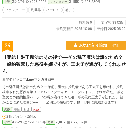
25,176
3,890
位 / 228,565件
位 / 53,236件
小説
ファンタジー
ファンタジー
異世界
ハーレム
魅了
感想数 0
文字数 33,035
最終更新日 2025.10.08
登録日 2025.06.23
25
お気に入り追加
478
【完結】魅了魔法のその後で──その魅了魔法は誰のため？
婚約破棄した悪役令嬢ですが、王太子が逃がしてくれませ
ん
瀬里＠ピッコマ/Lineマンガ連載中
その魅了魔法は誰のため？ 一年前、聖女に婚約者である王太子を奪われ、婚約
破棄された悪役令嬢リシェル・ノクティア・エルグレイン。 それが私だ。 彼と
聖女との婚約披露パーティの噂が流れてきた頃、私の元に王太子が訪れた。 彼
がここに来た理由は──。 （全四話の短編です。数日以内に完結させます）
恋愛
完結
短編
R15
24h.ポイント
284pt
4,829
2,462
位 / 228,565件
位 / 66,309件
小説
恋愛