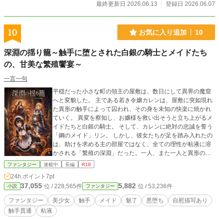
最終更新日 2026.06.13
登録日 2026.06.07
10
お気に入り追加
10
深淵の揺り籠～触手に堕とされた白銀の騎士とメイドたち
の、甘美な繁殖饗宴～
一言一句
平穏だった小さな町の領主の屋敷は、数日にして異界の魔窟
へと変貌した。 主である若き令嬢カレンは、屋敷に突如現れ
た異形の触手によって囚われ、その身を未知の快楽に焼かれ
ていく。 異変を察知し、お嬢様を救い出そうと立ち上がるメ
イドたちと白銀の騎士。 そして、カレンに絶対の忠誠を誓う
「鋼のメイド」リン。 しかし、彼女たちが足を踏み入れたの
は、助けを求める主の部屋ではなく、全ての理性が粘液に溶
かされる「繁殖の深淵」だった。一人、また一人と異形の虜
へと作り替えられ、変わり果てていく仲間たち。彼女たち
ファンタジー
連載中
長編
R18
は、屋敷を元に戻し、主人を救えるのかーー！？ 【登場人
24h.ポイント
7pt
物】 カレン： 屋敷の主。触手に寄生され、屋敷を統べる「魔
37,055
5,882
位 / 228,565件
位 / 53,236件
小説
ファンタジー
女」へと覚醒する。 リン： 主人公格。鋼の意志を持つメイド
だが、最も残酷で淫らな「教育」の標的となる。 ユイ： 王国
ファンタジー
美少女
触手
メイド
魅了
悪堕ち
自慰描写あり
の女騎士。強すぎるがゆえに、最高の「聖母（苗床）」とし
触手貫通
粘液
て選ばれてしまう。 メイドたち（メイ、マリア、レナ、マ