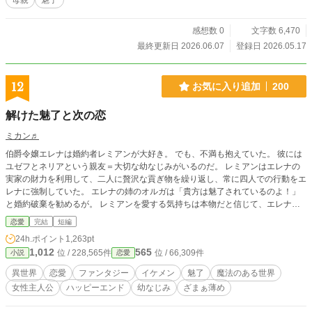
母親
魅了
投稿しています。
感想数 0
文字数 6,470
最終更新日 2026.06.07
登録日 2026.05.17
12
お気に入り追加
200
解けた魅了と次の恋
ミカン♬
伯爵令嬢エレナは婚約者レミアンが大好き。 でも、不満も抱えていた。 彼には
ユゼフとネリアという親友＝大切な幼なじみがいるのだ。 レミアンはエレナの
実家の財力を利用して、二人に贅沢な貢ぎ物を繰り返し、常に四人での行動をエ
レナに強制していた。 エレナの姉のオルガは「貴方は魅了されているのよ！」
と婚約破棄を勧めるが。 レミアンを愛する気持ちは本物だと信じて、エレナは
承知できないでいた。 魅了・幼なじみが絡むお話です。 「またかー」と仰ら
恋愛
完結
短編
ず、暇つぶしに読んで頂けると嬉しいです。 ふんわり設定で、サクッと完結。
24h.ポイント
1,263pt
なろう様にも投稿。
1,012
565
位 / 228,565件
位 / 66,309件
小説
恋愛
異世界
恋愛
ファンタジー
イケメン
魅了
魔法のある世界
女性主人公
ハッピーエンド
幼なじみ
ざまぁ薄め