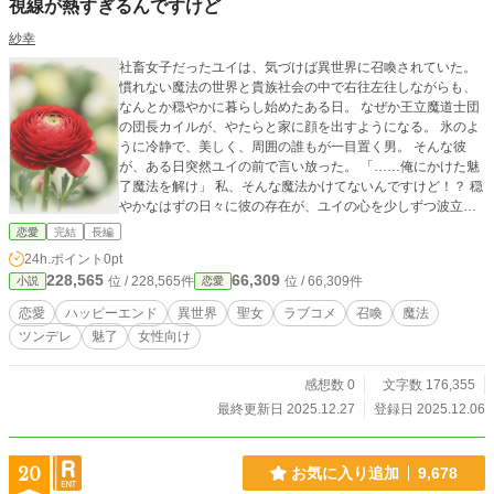
視線が熱すぎるんですけど
紗幸
社畜女子だったユイは、気づけば異世界に召喚されていた。
慣れない魔法の世界と貴族社会の中で右往左往しながらも、
なんとか穏やかに暮らし始めたある日。 なぜか王立魔道士団
の団長カイルが、やたらと家に顔を出すようになる。 氷のよ
うに冷静で、美しく、周囲の誰もが一目置く男。 そんな彼
が、ある日突然ユイの前で言い放った。 「……俺にかけた魅
了魔法を解け」 私、そんな魔法かけてないんですけど！？ 穏
やかなはずの日々に彼の存在が、ユイの心を少しずつ波立た
せていく。 まったりとした日常の中に、時折起こる小さな事
恋愛
完結
長編
件。 人との絆、魔法の力、そして胸の奥に芽生え始めた“想
24h.ポイント
0pt
い” 異世界で、ユイは少しずつ——この世界で生きる力と、誰
228,565
66,309
位 / 228,565件
位 / 66,309件
小説
恋愛
かを想う心を知っていく。 ※タイトルのシーンは7話辺りか
らになります。 ゆったりと話が進みますが、よろしければお
恋愛
ハッピーエンド
異世界
聖女
ラブコメ
召喚
魔法
付き合いください。 ※カクヨム様にも投稿しています。
ツンデレ
魅了
女性向け
感想数 0
文字数 176,355
最終更新日 2025.12.27
登録日 2025.12.06
20
お気に入り追加
9,678