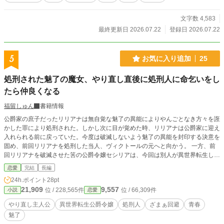
文字数 4,583
最終更新日 2026.07.22
登録日 2026.07.22
5
お気に入り追加
25
処刑された魅了の魔女、やり直し直後に処刑人に命乞いをし
たら仲良くなる
福留しゅん
書籍情報
公爵家の庶子だったリリアナは無自覚な魅了の異能によりやんごとなき方々を誑
かした罪により処刑された。しかし次に目が覚めた時、リリアナは公爵家に迎え
入れられる前に戻っていた。今度は破滅しないよう魅了の異能を封印する決意を
固め、前回リリアナを処刑した当人、ヴィクトールの元へと向かう。 一方、前
回リリアナを破滅させた筈の公爵令嬢セシリアは、今回は別人が異世界転生して
いた。彼女だけは知っている。ここが乙女ゲームの世界で、いずれ自分は悪女と
恋愛
完結
長編
して破滅することを。前回リリアナを追い落として運命を克服したことなど知る
24h.ポイント
28pt
由もなく、今回も破滅の回避を目論む。 要約：ヒロイン役と悪役令嬢役の二人
21,909
9,557
位 / 228,565件
位 / 66,309件
小説
恋愛
ともが破滅に怯えて四苦八苦しながらお互いに仲良くなりつつ殿方と親睦を深め
る話です。 ※別所にも投稿してます。
やり直し主人公
異世界転生公爵令嬢
処刑人
ざまぁ回避
青春
魅了