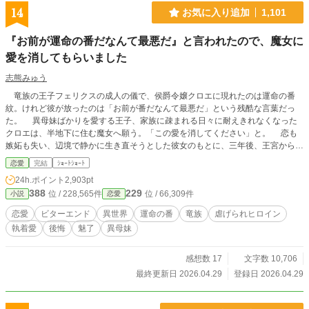
14
お気に入り追加
1,101
『お前が運命の番だなんて最悪だ』と言われたので、魔女に
愛を消してもらいました
志熊みゅう
竜族の王子フェリクスの成人の儀で、侯爵令嬢クロエに現れたのは運命の番
紋。けれど彼が放ったのは「お前が番だなんて最悪だ」という残酷な言葉だっ
た。 異母妹ばかりを愛する王子、家族に疎まれる日々に耐えきれなくなった
クロエは、半地下に住む魔女へ願う。「この愛を消してください」と。 恋も
嫉妬も失い、辺境で静かに生き直そうとした彼女のもとに、三年後、王宮から使
者が現れる。異母妹の魅了が暴かれ、王子は今さら真実の愛を誓うが、クロエの
恋愛
完結
ｼｮｰﾄｼｮｰﾄ
心にはもう何も響かない。愛されなかった令嬢と、愛を取り戻したい竜王子。番
24h.ポイント
2,903pt
たちの行く末は――。
388
229
位 / 228,565件
位 / 66,309件
小説
恋愛
恋愛
ビターエンド
異世界
運命の番
竜族
虐げられヒロイン
執着愛
後悔
魅了
異母妹
感想数 17
文字数 10,706
最終更新日 2026.04.29
登録日 2026.04.29