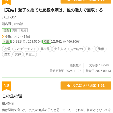
【完結】魅了を捨てた悪役令嬢は、他の魅力で無双する
ジュレヌク
題名通りのお話
恋愛
完結
短編
24h.ポイント
14pt
30,328
12,941
位 / 228,565件
位 / 66,309件
小説
恋愛
恋愛
ハッピーエンド
異世界
女主人公
ほのぼの
魅了
聖獣
魔女
女神
精霊王
感想数 8
文字数 14,040
最終更新日 2025.11.22
登録日 2025.09.13
22
お気に入り追加
51
この生の理
戒月冷音
俺は辺境で育った、ただの傭兵の子だと思っていた。それが、何がどうなって今