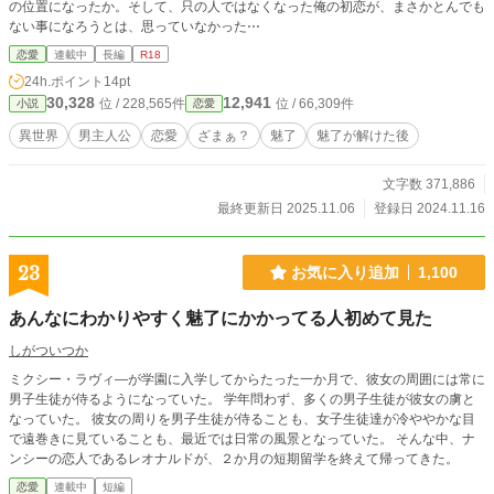
の位置になったか。そして、只の人ではなくなった俺の初恋が、まさかとんでも
ない事になろうとは、思っていなかった⋯
恋愛
連載中
長編
R18
24h.ポイント
14pt
30,328
12,941
位 / 228,565件
位 / 66,309件
小説
恋愛
異世界
男主人公
恋愛
ざまぁ？
魅了
魅了が解けた後
文字数 371,886
最終更新日 2025.11.06
登録日 2024.11.16
23
お気に入り追加
1,100
あんなにわかりやすく魅了にかかってる人初めて見た
しがついつか
ミクシー・ラヴィ―が学園に入学してからたった一か月で、彼女の周囲には常に
男子生徒が侍るようになっていた。 学年問わず、多くの男子生徒が彼女の虜と
なっていた。 彼女の周りを男子生徒が侍ることも、女子生徒達が冷ややかな目
で遠巻きに見ていることも、最近では日常の風景となっていた。 そんな中、ナ
ンシーの恋人であるレオナルドが、２か月の短期留学を終えて帰ってきた。
恋愛
連載中
短編