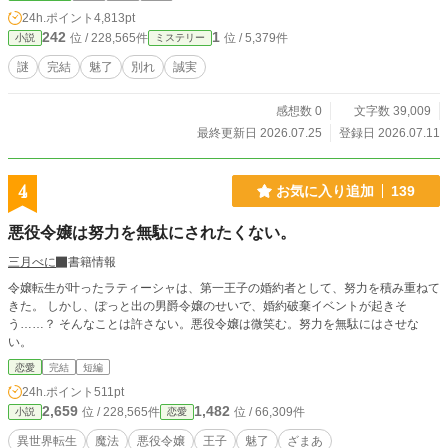
24h.ポイント
4,813pt
242
1
位 / 228,565件
位 / 5,379件
小説
ミステリー
謎
完結
魅了
別れ
誠実
感想数 0
文字数 39,009
最終更新日 2026.07.25
登録日 2026.07.11
4
お気に入り追加
139
悪役令嬢は努力を無駄にされたくない。
三月べに
書籍情報
令嬢転生が叶ったラティーシャは、第一王子の婚約者として、努力を積み重ねて
きた。 しかし、ぽっと出の男爵令嬢のせいで、婚約破棄イベントが起きそ
う……？ そんなことは許さない。悪役令嬢は微笑む。努力を無駄にはさせな
い。
恋愛
完結
短編
24h.ポイント
511pt
2,659
1,482
位 / 228,565件
位 / 66,309件
小説
恋愛
異世界転生
魔法
悪役令嬢
王子
魅了
ざまあ