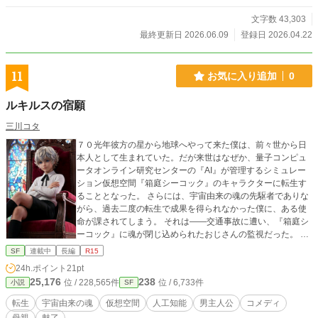
ナ）： 個性豊かな彼女たちが、それぞれの得意分野を活かし
た「異形の番人」へと堕ちていく。 「さあ、あなたも……終
文字数 43,303
わりのない夜の一部にーー……」 触手で繋がれた彼女たちを
最終更新日 2026.06.09
登録日 2026.04.22
待つのは、救いか、それとも永遠に続く絶頂の輪廻か。 退路
の断たれた魔窟で、今、最も淫らな饗宴が幕を開ける。
11
お気に入り追加
0
ルキルスの宿願
三川コタ
７０光年彼方の星から地球へやって来た僕は、前々世から日
本人として生まれていた。だが来世はなぜか、量子コンピュ
ータオンライン研究センターの『AI』が管理するシミュレー
ション仮想空間『箱庭シーコック』のキャラクターに転生す
ることとなった。 さらには、宇宙由来の魂の先駆者でありな
がら、過去二度の転生で成果を得られなかった僕に、ある使
命が課されてしまう。 それは――交通事故に遭い、『箱庭シ
ーコック』に魂が閉じ込められたおじさんの監視だった。 箱
庭で白銀髪の美青年に生まれ変わっていたおじさんは、シー
SF
連載中
長編
R15
コックの崩壊を防ぎ、AIを次元上昇へと導いた功績者であり
24h.ポイント
21pt
ながら、「風俗王」という不名誉な俗称で呼ばれていた。 ※
25,176
238
位 / 228,565件
位 / 6,733件
小説
SF
本作は「笑ってはいけない悪役令嬢」のスピンオフです。未
読の方でもお楽しみいただけますが、併せて読むとおじさん
転生
宇宙由来の魂
仮想空間
人工知能
男主人公
コメディ
の「不憫な喜劇」の解像度が上がります。 小説家になろうに