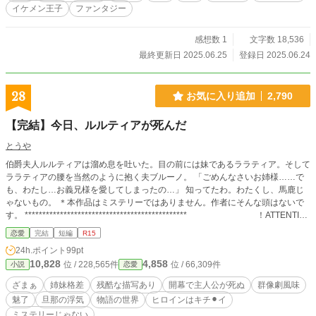
イケメン王子
ファンタジー
感想数 1
文字数 18,536
最終更新日 2025.06.25
登録日 2025.06.24
28
お気に入り追加
2,790
【完結】今日、ルルティアが死んだ
とうや
伯爵夫人ルルティアは溜め息を吐いた。目の前には妹であるララティア。そして
ララティアの腰を当然のように抱く夫ブルーノ。 「ごめんなさいお姉様……で
も、わたし…お義兄様を愛してしまったの…」 知ってたわ。わたくし、馬鹿じ
ゃないもの。 ＊本作品はミステリーではありません。作者にそんな頭はないで
す。 ********************************************** ！ATTENTIO
N！ ********************************************** ＊構成上、非常にセンシティブ
恋愛
完結
短編
R15
な話があります。 ＊リハビリ作品なので微妙にアレです。ええ… ＊残酷な表現
24h.ポイント
99pt
があります。ご注意ください。
10,828
4,858
位 / 228,565件
位 / 66,309件
小説
恋愛
ざまぁ
姉妹格差
残酷な描写あり
開幕で主人公が死ぬ
群像劇風味
魅了
旦那の浮気
物語の世界
ヒロインはキチ⚫︎イ
ミステリーじゃない