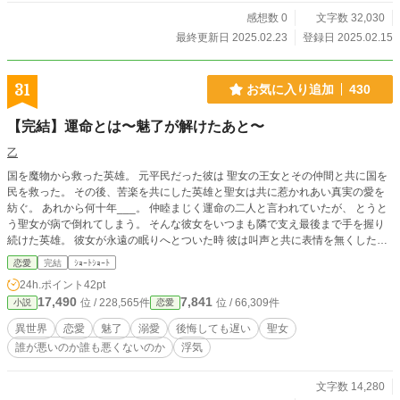
感想数 0
文字数 32,030
最終更新日 2025.02.23
登録日 2025.02.15
31
お気に入り追加
430
【完結】運命とは〜魅了が解けたあと〜
乙
国を魔物から救った英雄。 元平民だった彼は 聖女の王女とその仲間と共に国を
民を救った。 その後、苦楽を共にした英雄と聖女は共に惹かれあい真実の愛を
紡ぐ。 あれから何十年___。 仲睦まじく運命の二人と言われていたが、 とうと
う聖女が病で倒れてしまう。 そんな彼女をいつまも隣で支え最後まで手を握り
続けた英雄。 彼女が永遠の眠りへとついた時 彼は叫声と共に表情を無くした。
それは彼女を亡くした悲しみからだったのか、 それとも・・・・・ ※すべての
恋愛
完結
ｼｮｰﾄｼｮｰﾄ
物語が都合よく魅了が暴かれるとは限らない。そんなお話。 _______________
24h.ポイント
42pt
_______ 以前投稿していた「魅了が解けたあと。」に 修正と加筆を加えたもの
17,490
7,841
位 / 228,565件
位 / 66,309件
小説
恋愛
になります。
異世界
恋愛
魅了
溺愛
後悔しても遅い
聖女
誰が悪いのか誰も悪くないのか
浮気
文字数 14,280