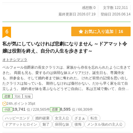
感想数 0
文字数 122,311
最終更新日 2026.07.19
登録日 2026.06.14
6
お気に入り追加
16
私が気にしていなければ悲劇になりません ～ドアマット令
嬢は役割を終え、自分の人生を歩きます～
オトナシマソラ
ベルフォール伯爵家の長女クラリスは、家族から存在を忘れられたように生きて
きた。 両親も兄も、愛するのは病弱な妹エメリアだけ。誕生日も、専属侍女
も、持参金も、そして婚約者まで妹に奪われた。 けれど前世の記憶を思い出し
たクラリスは知っている。 期待しなければ傷付かない。だから早く家を出て自
立しよう。 婚約者が妹を選ぶならどうぞご自由に。 私は王城で働いて、自分の
人生を生きます。 ところが社交界デビューの日、そんなクラリスをずっと見て
恋愛
完結
短編
いたという青年貴族が現れて――。 これは、「役割」として生きてきたドアマ
24h.ポイント
35pt
ット令嬢が、自分の意思で幸せを選ぶ物語。 ※本作品は小説家になろうにも掲
19,741
8,595
位 / 228,565件
位 / 66,309件
小説
恋愛
載しています
ハッピーエンド
婚約破棄
女主人公
ざまぁ
転生
ドアマットヒロイン
魅了
病弱な妹
後悔
メンタル強めの主人公