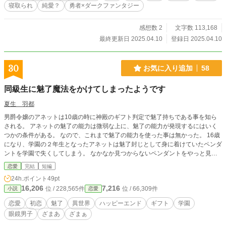
寝取られ
純愛？
勇者×ダークファンタジー
感想数 2
文字数 113,168
最終更新日 2025.04.10
登録日 2025.04.10
30
お気に入り追加
58
同級生に魅了魔法をかけてしまったようです
夏生 羽都
男爵令嬢のアネットは10歳の時に神殿のギフト判定で魅了持ちである事を知ら
される。 アネットの魅了の能力は微弱な上に、魅了の能力が発現するにはいく
つかの条件がある。 なので、これまで魅了の能力を使った事は無かった。 16歳
になり、学園の２年生となったアネットは魅了封じとして身に着けていたペンダ
ントを学園で失くしてしまう。 なかなか見つからないペンダントをやっと見つ
けた時に、運悪く魅了の能力が発現する条件が揃ってしまい、アネットは見知ら
恋愛
完結
短編
ぬ男子生徒に魅了をかけてしまうのだった。 そしてアネットは自分が魅了をか
24h.ポイント
49pt
けてしまった相手に一目惚れをしてしまっていた。 ※作者が創作したフィクシ
16,206
7,216
位 / 228,565件
位 / 66,309件
小説
恋愛
ョンです。 設定の甘さ等、気になるところがあるかもしれませんが、ご了承し
て下さった上で読んでいただければと思います。
恋愛
初恋
魅了
異世界
ハッピーエンド
ギフト
学園
眼鏡男子
ざまあ
ざまぁ