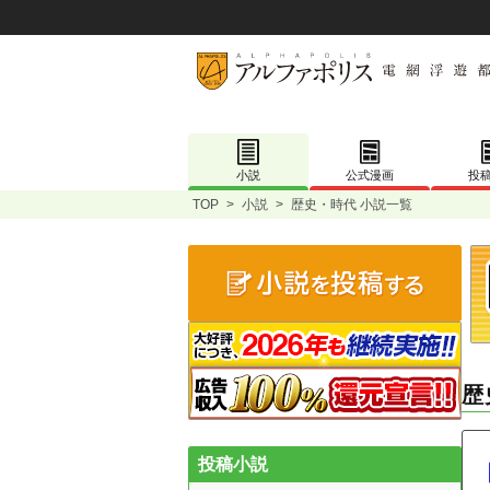
小説
公式漫画
投
TOP
>
小説
>
歴史・時代 小説一覧
歴
投稿小説