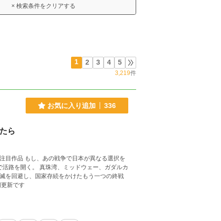
× 検索条件をクリアする
1
2
3
4
5
3,219
件
お気に入り追加
336
たら
が異なる選択を
で活路を開く。 真珠湾、ミッドウェー、ガダルカ
破滅を回避し、国家存続をかけたもう一つの終戦
期更新です