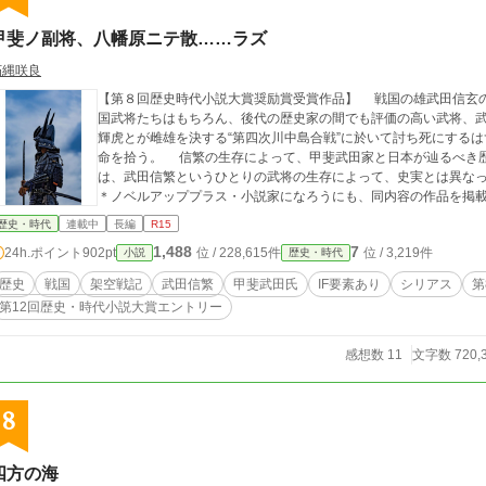
甲斐ノ副将、八幡原ニテ散……ラズ
朽縄咲良
【第８回歴史時代小説大賞奨励賞受賞作品】 戦国の雄武田信玄の次弟にして、“稀代の副将”として、同時代の戦
国武将たちはもちろん、後代の歴史家の間でも評価の高い武将、
輝虎とが雌雄を決する“第四次川中島合戦”に於いて討ち死にする
命を拾う。 信繁の生存によって、甲斐武田家と日本が辿るべき歴史の
は、武田信繁というひとりの武将の生存によって、史実とは異なっ
＊ノベルアッププラス・小説家になろうにも、同内容の作品を掲
歴史・時代
連載中
長編
R15
1,488
7
24h.ポイント
902pt
位 / 228,615件
位 / 3,219件
小説
歴史・時代
歴史
戦国
架空戦記
武田信繁
甲斐武田氏
IF要素あり
シリアス
第
第12回歴史・時代小説大賞エントリー
感想数 11
文字数 720,
8
四方の海