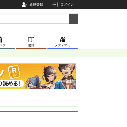
新規登録
ログイン
ネス
書籍
メディア化