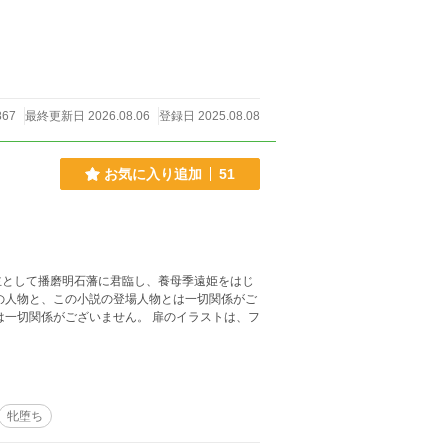
867
最終更新日 2026.08.06
登録日 2025.08.08
お気に入り追加
51
主として播磨明石藩に君臨し、養母季遠姫をはじ
の人物と、この小説の登場人物とは一切関係がご
は一切関係がございません。 扉のイラストは、フ
牝堕ち