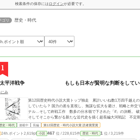
検索条件の保存には
ログイン
が必要です。
歴史・時代
テゴリ
1
If太平洋戦争 もしも日本が賢明な判断をしてい
みにみ
第12回歴史時代小説大賞トップ独走 累計いいね数1万四千越えの注目作品 もし、あの戦争で日本
していたら？ 国力の差を直視し、無謀な拡大を避け、戦略と外交
ナル…そして終戦工作 数多の分水嶺で下された「if」の決断。 
そしてそこから繋がる新たな近代史を描く超長編大河戦記 不定
歴史・時代
連載中
長編
第12回歴史・時代小説大賞 読者賞受賞
467
1
24h.ポイント
2,619pt
位 / 228,615件
位 / 3,219件
小説
歴史・時代