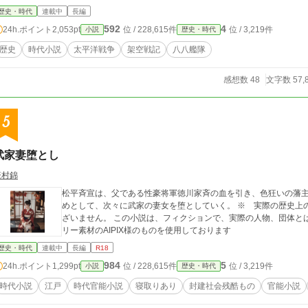
歴史・時代
連載中
長編
592
4
24h.ポイント
2,053pt
位 / 228,615件
位 / 3,219件
小説
歴史・時代
歴史
時代小説
太平洋戦争
架空戦記
八八艦隊
感想数 48
文字数 57,
5
武家妻堕とし
繁村錦
松平斉宣は、父である性豪将軍徳川家斉の血を引き、色狂いの藩
めとして、次々に武家の妻女を堕としていく。 ※ 実際の歴史上
ざいません。 この小説は、フィクションで、実際の人物、団体と
リー素材のAIPIX様のものを使用しております
歴史・時代
連載中
長編
R18
984
5
24h.ポイント
1,299pt
位 / 228,615件
位 / 3,219件
小説
歴史・時代
時代小説
江戸
時代官能小説
寝取りあり
封建社会残酷もの
官能小説