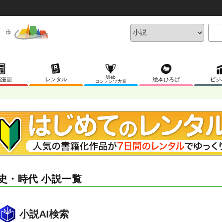
Web
稿漫画
レンタル
絵本ひろば
ビジ
コンテンツ大賞
史・時代 小説一覧
小説AI検索