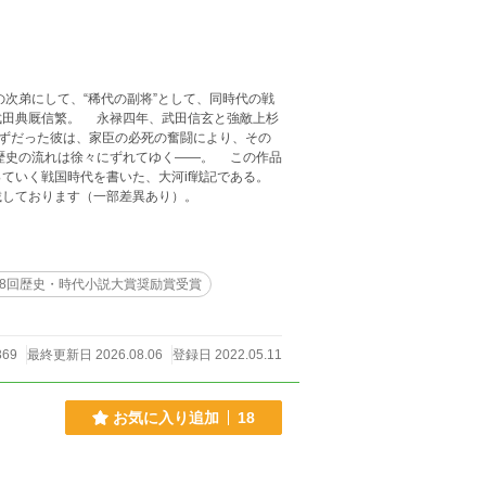
武田典厩信繁。 永禄四年、武田信玄と強敵上杉
はずだった彼は、家臣の必死の奮闘により、その
流れは徐々にずれてゆく――。 この作品
ていく戦国時代を書いた、大河if戦記である。
載しております（一部差異あり）。
8回歴史・時代小説大賞奨励賞受賞
369
最終更新日 2026.08.06
登録日 2022.05.11
お気に入り追加
18