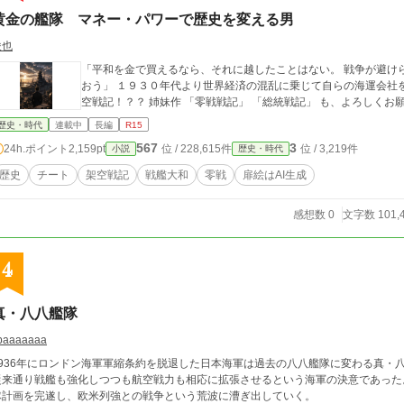
黄金の艦隊 マネー・パワーで歴史を変える男
俊也
「平和を金で買えるなら、それに越したことはない。 戦争が避け
おう」 １９３０年代より世界経済の混乱に乗じて自らの海運会社
空戦記！？？ 姉妹作 「零戦戦記」 「総統戦
歴史・時代
連載中
長編
R15
567
3
24h.ポイント
2,159pt
位 / 228,615件
位 / 3,219件
小説
歴史・時代
歴史
チート
架空戦記
戦艦大和
零戦
扉絵はAI生成
感想数 0
文字数 101,
4
真・八八艦隊
paaaaaaa
1936年にロンドン海軍軍縮条約を脱退した日本海軍は過去の八八艦隊に変わる真・
従来通り戦艦も強化しつつも航空戦力も相応に拡張させるという海軍の決意であった。
隊計画を完遂し、欧米列強との戦争という荒波に漕ぎ出していく。