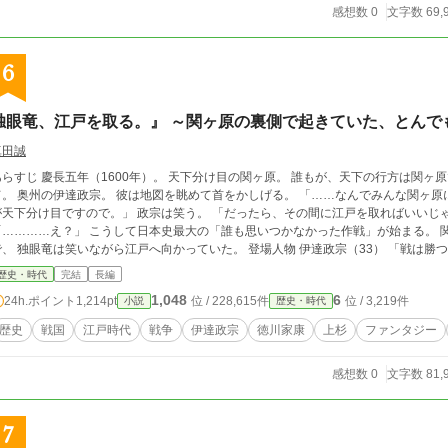
感想数 0
文字数 69,
6
独眼竜、江戸を取る。』 ～関ヶ原の裏側で起きていた、とんで
真田誠
00年）。 天下分け目の関ヶ原。 誰もが、天下の行方は関ヶ原で決まると思っていた。 ……ただ一人を除い
しげる。 「……なんでみんな関ヶ原に行くんだ？」 家臣たちが固まる。 「殿、それ
分け目ですので。」 政宗は笑う。 「だったら、その間に江戸を取ればいいじゃん。」 部屋が静まり返る。 五秒後。
？」 こうして日本史最大の「誰も思いつかなかった作戦」が始まる。 関ヶ原で数十万の軍勢が激突している頃。 その裏
登場人物 伊達政宗（33） 「戦は勝つより、驚かせた方が面白い。」 奥州の独眼竜。
回転が速すぎて、周囲が付いていけない。 毎回作戦会議が漫才になる。 口癖。 「それ、普通すぎる。」 徳川家康（58） 「また
歴史・時代
完結
長編
ぁぁ！！」 日本一胃痛が似合う男。 毎日胃薬。 政宗の報告が届くたびに寿命が縮む。 側近の本多正信からは、 「殿、胃
1,048
6
24h.ポイント
1,214pt
位 / 228,615件
位 / 3,219件
小説
歴史・時代
ます。」 が挨拶になっている。 石田三成（40） 「計画通りです。」 と言い続ける西軍総司令。 ただし、 計画通りに動い
本人だけ。 毎日胃が痛い。 「誰か予定表通りに動いてください！」 が口癖。 上杉景勝 喋らない。 しかし政宗だけは何を
歴史
戦国
江戸時代
戦争
伊達政宗
徳川家康
上杉
ファンタジー
か分かる。 政宗 「景勝さん、江戸行く？」 景勝 「……。」 政宗 「よし、賛成だな。」 家臣 「いや今何も言ってませ
のう。」 政宗の作戦を聞いて、 真っ先に笑った老人。 「徳川秀忠を止める役？ 任せとけ。」 楽しそ
感想数 0
文字数 81,
う。 真田幸村 父を見る。 政宗を見る
7