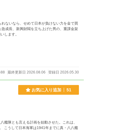
られないなら、せめて日本が負けない力を金で買
を急成長、新興財閥を立ち上げた男の、重課金架
記」 も、よろしくお願いします。
488
最終更新日 2026.08.06
登録日 2026.05.30
お気に入り追加
51
八八艦隊とも言える計画を始動させた。これは、
 こうして日本海軍は1941年までに真・八八艦