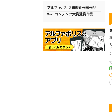
アルファポリス書籍化作家作品
Webコンテンツ大賞受賞作品
あらすじ 慶長五年（16
て。 奥州の伊達政宗。 彼は地図を眺めて首をか
が天下
「…………え
で、 独眼竜は笑いながら江戸へ向かっていた。 
頭の
伊達かぁぁ
薬でござい
ているのは
考えている
ん。」 真田昌幸 「面白そうじゃ