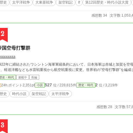
歴史
太平洋戦争
大東亜戦争
架空戦記
If
第12回歴史・時代小説大賞
感想数 34
文字数 1,053,
2
帝国空母打撃群
paaaaaaa
1922年に締結されたワシントン海軍軍縮条約において、日本海軍は赤城と加賀を空
た、軽巡洋艦なども水雷戦重視から航空戦重視に変更。世界初の”空母打撃群”を編成
歴史・時代
連載中
長編
527
2
24h.ポイント
2,351pt
位 / 228,615件
位 / 3,219件
小説
歴史・時代
歴史
時代小説
架空戦記
太平洋戦争
感想数 28
文字数 57,
3