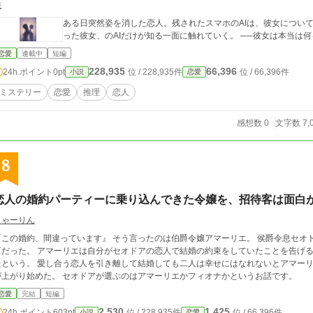
唯
ある日突然姿を消した恋人。残されたスマホのAIは、彼女につい
った彼女、のAIだけが知る一面に触れていく。 ──彼女は本当は
恋愛
連載中
短編
228,935
66,396
24h.ポイント
0pt
位 / 228,935件
位 / 66,396件
小説
恋愛
ミステリー
恋愛
推理
恋人
感想数 0
文字数 7,
8
恋人の婚約パーティーに乗り込んできた令嬢を、招待客は面白
しゃーりん
『この婚約、間違っています』 そう言ったのは伯爵令嬢アマーリエ。 侯爵令息セオ
言だった。 アマーリエは自分がセオドアの恋人で結婚の約束をしていたことを告げる
たという。 愛し合う恋人を引き離して結婚しても二人は幸せにはなれないとアマー
が上がり始めた。 セオドアが選ぶのはアマーリエかフィオナかというお話です。
恋愛
完結
短編
2,530
1,425
24h.ポイント
603pt
位 / 228,935件
位 / 66,396件
小説
恋愛