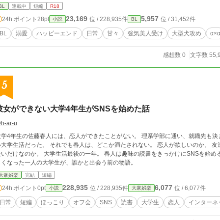
BL
連載中
短編
R18
23,169
5,957
24h.ポイント
28pt
位 / 228,935件
位 / 31,452件
小説
BL
BL
溺愛
ハッピーエンド
日常
甘々
強気美人受け
大型犬攻め
α×
感想数 0
文字数 55,
5
彼女ができない大学4年生がSNSを始めた話
h-ar-u
4年生の佐藤春人には、恋人ができたことがない。 理系学部に通い、就職先も決まり、単位も順調。 傍から見れば何も問題のな
大学生活だった。 それでも春人は、どこか満たされない。 恋人が欲しいのか。 友達が欲しいのか。 それとも、ただ誰かと繋がり
か。 大学生活最後の一年。 春人は趣味の読書をきっかけにSNSを始める。 これは恋愛の物語ではない。 少しだけ人恋
しくなった一人の大学生が、誰かと出会う前の物語。
大衆娯楽
完結
短編
228,935
6,077
24h.ポイント
0pt
位 / 228,935件
位 / 6,077件
小説
大衆娯楽
日常
短編
ほっこり
オフ会
SNS
読書
大学生
恋人
インターネ