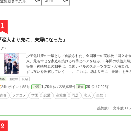
1
『恋人より先に、夫婦になった』
アクア
少子化対策の一環として創設された、全国唯一の実験校「国立未来
来、最も幸せな家庭を築ける相手とペアを組み、3年間の模擬夫婦
等生・神崎悠真の相手は、全国レベルのスポーツ少女・天海美羽
ずつ互いを理解していく――。 これは、恋より先に「夫婦」を学
青春
連載中
長編
1,705
20
24h.ポイント
881pt
位 / 228,935件
位 / 7,925件
小説
青春
青春
ラブコメ
学園
恋愛
高校生
同居
恋人
夫婦
感想数 0
文字数 11,
2