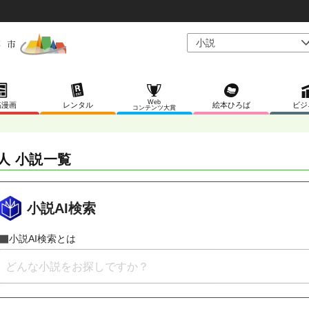
Web
稿漫画
レンタル
絵本ひろば
ビジ
コンテンツ大賞
人 小説一覧
小説AI検索
小説AI検索とは