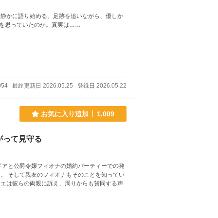
て静かに語り始める。足跡を追いながら、優しか
何を思っていたのか。真実は……
054
最終更新日 2026.05.25
登録日 2026.05.22
お気に入り追加
1,009
がって見守る
ドアと公爵令嬢フィオナの婚約パーティーでの発
。 そして親友のフィオナもそのことを知ってい
リエは彼らの両親に訴え、周りからも賛同する声