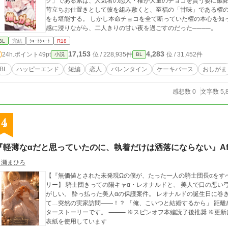
ク」である累は、人気者の恋人・櫂が大量のチョコを貰う姿に嫉妬し、独占欲を募
苛立ちお仕置きとして彼を組み敷くと、至福の「甘味」である櫂の身体を執拗に貪り 尿
をも堪能する。 しかし本命チョコを全て断っていた櫂の本心を知った累は 推し兼恋人のレアな姿を独占できた優越
感に浸りながら、二人きりの甘い夜を過ごすのだった────。
BL
完結
ｼｮｰﾄｼｮｰﾄ
R18
17,153
4,283
24h.ポイント
49pt
位 / 228,935件
位 / 31,452件
小説
BL
BL
ハッピーエンド
短編
恋人
バレンタイン
ケーキバース
おしがま
感想数 0
文字数 5,
4
『軽薄なαだと思っていたのに、執着だけは洒落にならない』After 
白瀬まひろ
【『無価値とされた未発現Ωの僕が、たった一人の騎士団長αをす
リー】 騎士団きっての陽キャα・レオナルドと、 美人で口の悪い弓使いα・コルト。 恋人になった二人は今日も騒
がしい。 酔っ払った美人αの保護案件。 レオナルドの誕生日に巻き起こる、 五日間の幸せ旅行と“我慢大会”。 そし
て…突然の実家訪問――！？ 「俺、こいつと結婚するから」 距離感バグ大型犬α × 絆され美人α 本編後の甘々アフ
ターストーリーです。 ⸻ ※スピンオフ本編読了後推奨 ※更新は不定期22時です。(6/14旅行編完結) ※AI生成
表紙を使用しています