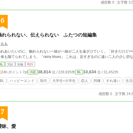
感想数 0
文字数 3,
6
触れられない、伝えられない ふたつの短編集
すもも
触れあいたいのに、触れられない一線が一線が二人を遠ざけていく。「好きだけど××
も体も隔てられてしまう。「rainy blues」 これは、近すぎるのに遠
BL
完結
短編
R15
38,814
10,634
24h.ポイント
7pt
位 / 228,935件
位 / 31,452件
小説
BL
BL
ハッピーエンド
現代
大学生×大学生
恋人
同棲
すれ違い
生活
感想数 0
文字数 24,
7
曖昧、愛