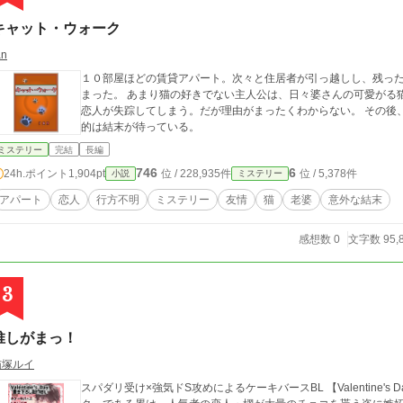
キャット・ウォーク
an
１０部屋ほどの賃貸アパート。次々と住居者が引っ越しし、残っ
まった。 あまり猫の好きでない主人公は、日々婆さんの可愛がる
恋人が失踪してしまう。だが理由がまったくわからない。 その後
的は結末が待っている。
ミステリー
完結
長編
746
6
24h.ポイント
1,904pt
位 / 228,935件
位 / 5,378件
小説
ミステリー
アパート
恋人
行方不明
ミステリー
友情
猫
老婆
意外な結末
感想数 0
文字数 95,
3
推しがまっ！
猫塚ルイ
スパダリ受け×強気ドS攻めによるケーキバースBL 【Valentine's Day書き下ろし】 2月