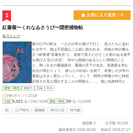
いるか分かる。 政宗 「景勝さん、江戸行く？」 景勝 「……。」 政宗 「よし、
賛成だな。」 家臣 「いや今何も言ってません。」 真田昌幸 「面白そうじゃの
う。」 政宗の作戦を聞いて、 真っ先に笑った老人。 「徳川秀忠を止める役？ 任
2
お気に入り追加
0
せとけ。」 楽しそう。 真田幸村 父を見る。 政宗を見る。 「……この人たち絶
対楽しんでる。」 唯一の常識人。
紅薔薇〜くれなゐさうび〜隠密捕物帖
鳥乃えんび
夜の江戸の町を、一人の少年が逃げて行く。 浪人たちに追わ
れる中で、彼は不思議な二人組に拾われる。 何故か剣の腕も
立つ町医者”良庵先生”と、居候で美人だがどこか影のある派手
な遊び人”紅の夕吉”。 何やら因縁のあるらしい関係の二人
と、岡っ引きの重蔵親分、重蔵の手下の吉次、居酒屋を営む
吉次の母おりょう。 彼らとの出会いを経て、名無しの少年の
運命は大きく変わっていく。 そして、阿吽の呼吸の中に時折
仄暗さが見え隠れする二人の関係も……。 後に化政時代と呼
ばれる江戸の町で、様々な情が絡み合う。 【おことわり】 ・
歴史・時代
連載中
長編
R18
当作品は、江戸時代後期(19世紀初頭、文化・文政期頃)を舞
24h.ポイント
221pt
台にしたフィクションです ・時代考証は当時の資料や文献、
5,921
39
位 / 228,743件
位 / 3,220件
小説
歴史・時代
ネット記事を参考にしていますが、間違いのある可能性がご
ざいます ・作中で江戸時代当時使われていたと思われる文言
BL
江戸時代
捕物帖
時代小説
時代劇
を使用しておりますが、現代では表現としてそぐわない言葉
もございます あらかじめご了承くださいませ。
感想数 0
文字数 34,029
最終更新日 2026.08.08
登録日 2026.07.27