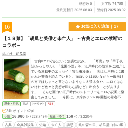
感想数 0
文字数 74,785
最終更新日 2025.08.03
登録日 2025.08.02
16
お気に入り追加
17
【１８禁】「胡瓜と美僧と未亡人」 ～古典とエロの禁断の
コラボ～
糺ノ杜 胡瓜堂
古典×エロ小説という無謀な試み。 「耳嚢」や「甲子夜
話(かっしやわ)」「兎園小説」等、江戸時代の随筆をご紹介し
ている連載中のエッセイ「雲母虫漫筆」 実は江戸時代に書
かれた書物を読んでいると、面白いとは思いながら一般向け
の方ではちょっと書けないような１８禁ネタや、エロくはな
いけれど色々と妄想が膨らむ話などに出会うことがありま
す。 そんな面白い江戸時代のストーリーをエロ小説風に翻
案してみました。 今回は、貞享四(1687)年開板の著者不詳
の怪談本「奇異雑談集」(きいぞうだんしゅう)の中に収録され
歴史・時代
完結
ｼｮｰﾄｼｮｰﾄ
R18
ている、 「糺の森の里、胡瓜堂由来の事」 ・・・と
24h.ポイント
42pt
いうお話。 この貞享四年という年は、あの教科書でも有名
16,960
156
位 / 228,743件
位 / 3,220件
小説
歴史・時代
な五代将軍・徳川綱吉の「生類憐みの令」が発布された年で
もあります。 令和の時代を生きている我々も「怪談」や
古典
奇異雑談集
短編
未亡人
誘惑
糺の森の里、胡瓜堂由来の事
「妖怪」は大好きですが、江戸時代には空前の「怪談ブー