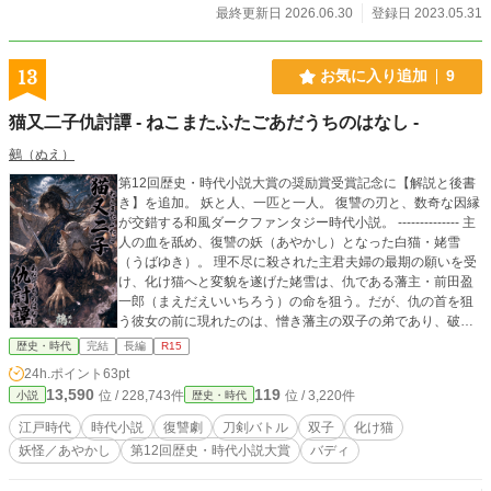
最終更新日 2026.06.30
登録日 2023.05.31
13
お気に入り追加
9
猫又二子仇討譚 - ねこまたふたごあだうちのはなし -
鵺（ぬえ）
第12回歴史・時代小説大賞の奨励賞受賞記念に【解説と後書
き】を追加。 妖と人、一匹と一人。 復讐の刃と、数奇な因縁
が交錯する和風ダークファンタジー時代小説。 -------------- 主
人の血を舐め、復讐の妖（あやかし）となった白猫・姥雪
（うばゆき）。 理不尽に殺された主君夫婦の最期の願いを受
け、化け猫へと変貌を遂げた姥雪は、仇である藩主・前田盈
一郎（まえだえいいちろう）の命を狙う。だが、仇の首を狙
う彼女の前に現れたのは、憎き藩主の双子の弟であり、破天
荒な博徒・絃（げん）だった。 自由奔放で危うく、それでい
歴史・時代
完結
長編
R15
て桁外れの強運を持つ博徒の絃。 仇と同じ顔、けれど全く異
24h.ポイント
63pt
なる生き方をする彼に振り回されながら姥雪は行動を共にす
13,590
119
位 / 228,743件
位 / 3,220件
小説
歴史・時代
るが――。 孤独な化け猫と、運を賭ける男が織りなす、和風
怪異復讐譚。 ◆2026,06,26／初稿完結◆ ◆2026,08,01／解
江戸時代
時代小説
復讐劇
刀剣バトル
双子
化け猫
説と後書き追加◆
妖怪／あやかし
第12回歴史・時代小説大賞
バディ