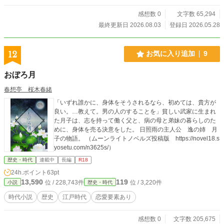
聞かされても本人は納得していない様子。 結ノ進たちは男の
感想数 0
文字数 65,294
過去を知る人物を見つけるが……。 男は一体何者なのか？男
の求める本当の人生とは？ ※表紙イラストとアイコンは阿頼
最終更新日 2026.08.03
登録日 2026.05.28
しおん様 （https://tsunagu.cloud/users/shion_maru1）の作品
です。
12
お気に入り追加
9
おぼろ月
春想亭 桜木春緒
「いずれ誰かに、身体をそうされるなら、初めては、貴方が
良い。…教えて。男の人のすることを」貧しい武家に生まれ
た月子は、志を持って働く父と、病の母と弟妹の暮らしのた
めに、身体を売る決意をした。 日照雨の主人公 逸の姉 月
子の物語。 （ムーンライトノベルズ投稿版 https://novel18.s
yosetu.com/n3625s/）
歴史・時代
連載中
長編
R18
24h.ポイント
63pt
13,590
119
位 / 228,743件
位 / 3,220件
小説
歴史・時代
時代小説
歴史
江戸時代
恋愛要素あり
感想数 0
文字数 205,675