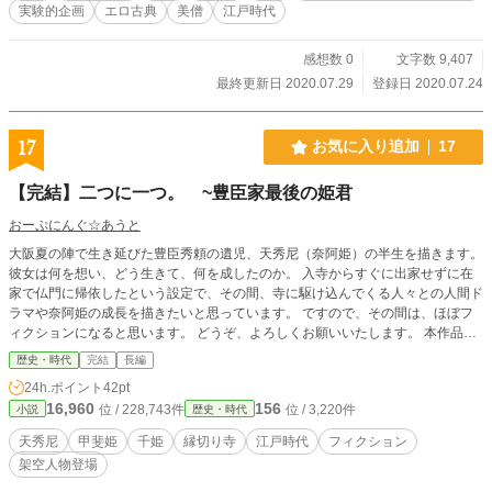
実験的企画
エロ古典
美僧
江戸時代
ム」が起こりました。 この「奇異雑談集」は、それまで伝
承的に伝えられていた怪談話を集めて編纂した内容で、仏教
的価値観がベースの因果応報を説くお説教的な話から、まさ
感想数 0
文字数 9,407
に「怪談」というような怪奇的な話までその内容はバラエテ
最終更新日 2020.07.29
登録日 2020.07.24
ィに富んでいます。 その中でも、この「糺の森の里、胡瓜
堂由来の事」というお話はストーリー的には、色欲に囚われ
た女性が大蛇となる、というシンプルなものですが、個人的
17
お気に入り追加
17
には「未亡人が僧侶を誘惑する」という部分にそそられるも
のがあります・・・・あくまで個人的にはですが(原話はちっ
【完結】二つに一つ。 ~豊臣家最後の姫君
ともエロくないです) 激しく余談になりますが、私のペンネ
ームの「糺ノ杜 胡瓜堂」も、このお話から拝借しています。
おーぷにんぐ☆あうと
三話構成の短編です。
大阪夏の陣で生き延びた豊臣秀頼の遺児、天秀尼（奈阿姫）の半生を描きます。
彼女は何を想い、どう生きて、何を成したのか。 入寺からすぐに出家せずに在
家で仏門に帰依したという設定で、その間、寺に駆け込んでくる人々との人間ド
ラマや奈阿姫の成長を描きたいと思っています。 ですので、その間は、ほぼフ
ィクションになると思います。 どうぞ、よろしくお願いいたします。 本作品
は、カクヨムさまにも掲載しています。 ※2023.9.21 編集しました。
歴史・時代
完結
長編
24h.ポイント
42pt
16,960
156
位 / 228,743件
位 / 3,220件
小説
歴史・時代
天秀尼
甲斐姫
千姫
縁切り寺
江戸時代
フィクション
架空人物登場