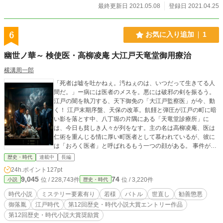
町奉行」・・・江戸の司法と行政の長、いわば「裁判官」の
最終更新日 2021.05.08
登録日 2021.04.25
鎮衛さんが、こんな少年と熟女のデンジャラス過ぎる不倫話
をサラリと「笑い話」として紹介している点がとても面白い
です。 ・・・・よほどサバけた人柄だったのでしょう(笑)
6
お気に入り追加
1
エロ小説化するに当たり・・・テーマとしては例によって
（！）「少年と熟女」となりました！ まあ、いつもの事で
幽世ノ華～ 検使医・高柳凌庵 大江戸天竜堂御用療治
す(笑) 【登場人物】 ●お照 （三十四歳） 裕福な札差
「近江屋」の内儀、慈悲深く優しい◯供好きとして知られて
横溝周一郎
いる。 ●伊左衛門（三十八歳） 札差「近江屋」の主人。
「死者は嘘を吐かねぇ。汚ねぇのは、いつだって生きてる人
●「鶴松」本名 鶴吉（◯◯歳） 早くに母を亡くた
間だ。」ー病には医者のメスを。悪には破邪の剣を振るう。
子沢山で貧しい町人の倅 近江屋の丁稚となりお照に可愛が
江戸の闇を執刀する、天下御免の「大江戸監察医」が今、動
られる。 原典 根岸鎮衛：著 「耳嚢」第九巻「老婦密通
く！ 江戸末期序盤、天保の改革。飢饉と弾圧が江戸の町に暗
奇談の事」より翻案。
い影を落とす中、八丁堀の片隅にある「天竜堂診療所」に
は、今日も貧しき人々が列をなす。主の名は高柳凌庵、医は
仁術を重んじる情に厚い町医者として慕われているが、彼に
は「おろく医者」と呼ばれるもう一つの顔がある。 事件が発
生した時、凌庵の姿は小石川養生所の奥深き聖域「不帰ノ
歴史・時代
連載中
長編
蔵」の一角、監察医務院「顕幽閣（けんゆうかく）」にあ
24h.ポイント
127pt
る。死者の無念を解き明かす、江戸唯一の「監察医」として
9,045
74
位 / 228,743件
位 / 3,220件
小説
歴史・時代
の姿だ。時に死骸を検分して真相を探り、役人と共に事件の
真実を見届ける、それが凌庵の役目だ。 そんな凌雲は重大な
時代小説
ミステリー要素有り
若様
バトル
世直し
勧善懲悪
秘密を抱えている。大御所ー即ち先代の将軍が、市井に開業
御落胤
江戸時代
第12回歴史・時代小説大賞エントリー作品
する医家の娘と恋に落ちた末、密かに生を受けた「将軍家の
第12回歴史・時代小説大賞奨励賞
落胤」という宿命だ。事件を通じ素性が明るみになり、徳川