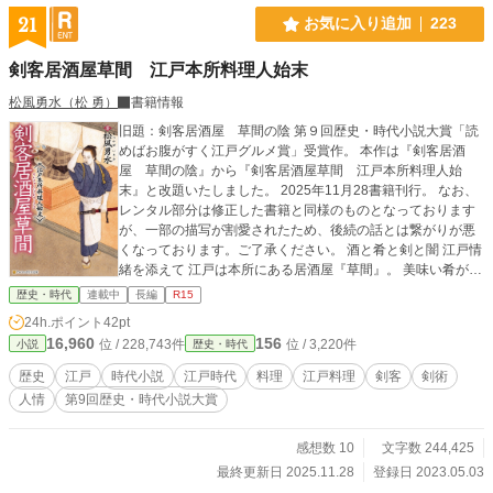
21
お気に入り追加
223
剣客居酒屋草間 江戸本所料理人始末
松風勇水（松 勇）
書籍情報
旧題：剣客居酒屋 草間の陰 第９回歴史・時代小説大賞「読
めばお腹がすく江戸グルメ賞」受賞作。 本作は『剣客居酒
屋 草間の陰』から『剣客居酒屋草間 江戸本所料理人始
末』と改題いたしました。 2025年11月28書籍刊行。 なお、
レンタル部分は修正した書籍と同様のものとなっております
が、一部の描写が割愛されたため、後続の話とは繋がりが悪
くなっております。ご了承ください。 酒と肴と剣と闇 江戸情
緒を添えて 江戸は本所にある居酒屋『草間』。 美味い肴が食
えるということで有名なこの店の主人は、絶世の色男にし
歴史・時代
連載中
長編
R15
て、無双の剣客でもある。 自分のことをほとんど話さないこ
24h.ポイント
42pt
の男、冬吉には実は隠された壮絶な過去があった。 多くの江
16,960
156
位 / 228,743件
位 / 3,220件
小説
歴史・時代
戸の人々と関わり、その舌を満足させながら、剣の腕でも
人々を救う。 その慌し日々の中で、己の過去と江戸の闇に巣
歴史
江戸
時代小説
江戸時代
料理
江戸料理
剣客
剣術
食う者たちとの浅からぬ因縁に気付いていく。 店の奉公人や
人情
第9回歴史・時代小説大賞
常連客と共に江戸を救う、包丁人にして剣客、冬吉の物語。
感想数 10
文字数 244,425
最終更新日 2025.11.28
登録日 2023.05.03