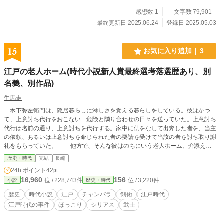
感想数 1
文字数 79,901
最終更新日 2025.06.24
登録日 2025.05.03
15
お気に入り追加
3
江戸の老人ホーム(時代小説新人賞最終選考落選歴あり、別
名義、別作品)
牛馬走
木下弥左衛門は、隠居暮らしに淋しさを覚える暮らしをしている。彼はかつ
て、上意討ち代行をおこない、危険と隣り合わせの日々を送っていた。上意討ち
代行は名前の通り、上意討ちを代行する。家中に仇をなして出奔した者を、当主
の依頼、あるいは上意討ちを命じられた者の要請を受けて当該の者を討ち取り謝
礼をもらっていた。 他方で、そんな彼はのちにいう老人ホーム、介添え長
屋に住んで仲間と穏やかな毎日を過ごしている。そんな彼は、胃がんを患う。だ
歴史・時代
完結
長編
が、死を覚悟することを習いとしていた彼は、その事実を静かに受け入れる。死
24h.ポイント
42pt
ぬまでに何ができるか、と考える。
16,960
156
位 / 228,743件
位 / 3,220件
小説
歴史・時代
歴史
時代小説
江戸
チャンバラ
剣術
江戸時代
江戸時代の事件
ほっこり
シリアス
武士