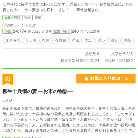
江戸時代に福岡で実際にあった話です。 浮気したあげく、養育費の支払いも拒
否した夫に、サレ妻はぶち切れ、そして……事件は起きた。
歴史・時代
完結
短編
24h.ポイント
21pt
24,774
240
位 / 228,743件
位 / 3,220件
小説
歴史・時代
江戸時代
サレ妻
復讐
養育費
浮気
実話
呪い
祟り
供養
感想数 0
文字数 5,285
最終更新日 2024.02.24
登録日 2024.02.24
31
お気に入り追加
2
柳生十兵衛の妻 ―お市の物語―
いわん
幕府の密命を帯び、修羅の道を歩む「柳生家廃嫡の長子」柳生十兵衛三厳。その
元に嫁いだのは、十兵衛の放つ殺気と異臭に気圧されるどころか、「このケダモ
ノは」と正面から言い放つほど勝ち気な女性・お市だった。 世間からは「行き
遅れの不器用な二人」と揶揄される婚姻。しかしお市は、十兵衛が放つ殺気の裏
に隠された、繊細すぎるほどの優しさと孤独を見抜く。彼が剣を振るうことでし
か平和を守れない苦悩を知ったとき、お市は誓う――「この人を助けるのが、私