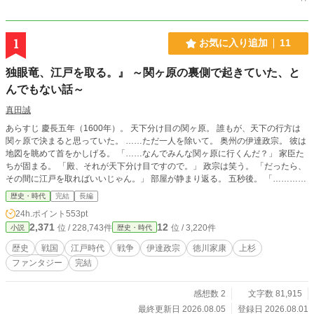
1
お気に入り追加
11
独眼竜、江戸を取る。』 ～関ヶ原の裏側で起きていた、と
んでもない話～
真田誠
あらすじ 慶長五年（1600年）。 天下分け目の関ヶ原。 誰もが、天下の行方は
関ヶ原で決まると思っていた。 ……ただ一人を除いて。 奥州の伊達政宗。 彼は
地図を眺めて首をかしげる。 「……なんでみんな関ヶ原に行くんだ？」 家臣た
ちが固まる。 「殿、それが天下分け目ですので。」 政宗は笑う。 「だったら、
その間に江戸を取ればいいじゃん。」 部屋が静まり返る。 五秒後。 「…………
え？」 こうして日本史最大の「誰も思いつかなかった作戦」が始まる。 関ヶ原
歴史・時代
完結
長編
で数十万の軍勢が激突している頃。 その裏で、 独眼竜は笑いながら江戸へ向か
24h.ポイント
553pt
っていた。 登場人物 伊達政宗（33） 「戦は勝つより、驚かせた方が面白い。」
2,371
12
位 / 228,743件
位 / 3,220件
小説
歴史・時代
奥州の独眼竜。 頭の回転が速すぎて、周囲が付いていけない。 毎回作戦会議が
漫才になる。 口癖。 「それ、普通すぎる。」 徳川家康（58） 「また伊達かぁ
歴史
戦国
江戸時代
戦争
伊達政宗
徳川家康
上杉
ぁぁぁ！！」 日本一胃痛が似合う男。 毎日胃薬。 政宗の報告が届くたびに寿命
ファンタジー
完結
が縮む。 側近の本多正信からは、 「殿、胃薬でございます。」 が挨拶になって
いる。 石田三成（40） 「計画通りです。」 と言い続ける西軍総司令。 ただ
し、 計画通りに動いているのは本人だけ。 毎日胃が痛い。 「誰か予定表通りに
感想数 2
文字数 81,915
動いてください！」 が口癖。 上杉景勝 喋らない。 しかし政宗だけは何を考えて
最終更新日 2026.08.05
登録日 2026.08.01