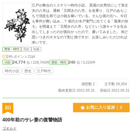
江戸が舞台のミステリー時代小説。 質屋の次男坊にして美丈
夫の八市は、通称「又聞きの八市」を名乗り、江戸のあちこ
ちで消息を得ては小銭を稼いでいる。そんな彼の元へ、今日
も事件が舞い込み…？ 相方が水戸黄門に出てくる「風車の弥
七」を間違えて「又聞きの八市」などという謎キャラを生み
出してしまったのが面白かったので、書いてみました。 殆ど
思いつきのネタなので割と雑ですが、お楽しみいただければ
幸いです。
歴史・時代
完結
短編
24h.ポイント
21pt
24,774
240
位 / 228,743件
位 / 3,220件
小説
歴史・時代
時代小説
歴史
江戸時代
感想数 2
文字数 26,354
最終更新日 2021.05.31
登録日 2021.05.31
30
お気に入り追加
2
400年前のサレ妻の復讐物語
ゴオルド