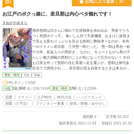
20
お気に入り追加
27
お江戸のボクっ娘に、若旦那は内心ベタ惚れです！
きぬがやあきら
酒井悠耶は坊さんに惚れて生涯独身を決め込み、男姿でうろ
つく所謂ボクっ子。 食いしん坊で天真爛漫、おまけに妖怪ま
で見える変わりっぷりを見せる悠耶に興味津々なのが、本所
一のイケメン若旦那、三河惣一郎だった。 惣一郎は男色一筋
十六年、筋金入りの男好き。 なのに、キュートながら男の子
らしい魅力満載の悠耶のことが気になって仕方がない！ 今日
も口実を作って悠耶の住む長屋へ足を運ぶが、悠耶は身代金
目当てで誘拐され…… 若旦那が恋を自覚するときは来るの
か？ 天然少女×妖怪×残念なイケメンのラブコメディ。 ※当時
歴史・時代
完結
長編
の時代考証で登場人物の年齢を設定しております。 ちょっと
24h.ポイント
42pt
現代の常識とはずれていますが、当時としてはアリなはずな
16,960
156
位 / 228,743件
位 / 3,220件
小説
歴史・時代
ので、ヒロインの年齢を１４歳くらい とイメージして頂けた
ら有難いです。
恋愛
イケメン
江戸時代
時代小説
ハッピーエンド
溺愛（の予定）
ファンタジー要素
妖怪／怪物／あやかし
感想数 0
文字数 82,322
最終更新日 2021.11.03
登録日 2021.10.16