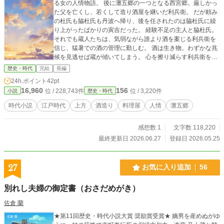
る女の人情物語。 後に灘五郷の一つとなる西宮郷。厳しかっ
た父を亡くし、若くして造り酒屋を継いだ利兵衛。 だが頼み
の杜氏も脇杜氏も丹波へ帰り、後を任されたのは脇杜氏に繰
り上がったばかりの寅吉だった。 経験不足の主人と脇杜氏。
それでも蔵人たちは、気弱ながら誰より酒を案じる利兵衛を
信じ、猛暑での酒の管理に勤しむ。 酒は生き物。わずかな兆
候を見逃せば蔵が傾いてしまう。 心を擦り減らす利兵衛を救
うのは、一膳飯屋の女将そよが出す、じんと沁みる料理だっ
歴史・時代
完結
長編
た。女一人で店を切り盛りするそよもまた、喪失を抱えなが
24h.ポイント
42pt
ら店を守っていた。 「杜氏のおやっさんに会いたいよ
16,960
156
位 / 228,743件
位 / 3,220件
小説
歴史・時代
ぉ……」 べそをかきながらも利兵衛は酒造りの坂道を登って
いく。父から継いだ酒、盈月の香りと共に。
時代小説
江戸時代
上方
酒造り
料理屋
人情
灘五郷
感想数 1
文字数 118,220
最終更新日 2026.06.27
登録日 2026.05.25
27
お気に入り追加
56
別れし夫婦の御定書（おさだめがき）
佐倉 蘭
★第11回歴史・時代小説大賞 奨励賞受賞★ 嫡男を産めぬがゆ