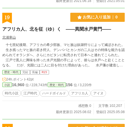
最終更新日 2021.06.18
登録日 2021.05.01
19
お気に入り追加
0
アフリカ人、北を征（ゆ）く ――異聞水戸黄門――
北浦寒山
十七世紀後期、アフリカの希少部族、マヒ族は奴隷狩りによって滅ぼされた。
生き残ったマヒ族の若き狩人、デンババとカンガの二人はその特殊な能力を認
められてオランダへ、さらにカピタンに転売されて日本へと連れてこられた。
江戸で黒人に興味を持った水戸光圀の手によって、彼らは水戸へと赴くことと
なる。 だが、光圀には二人に目を付けた理由があった。 水戸藩が建造した
巨船「快風丸」に乗せ、蝦夷地（北海道）へ向かわせるためだ。 「石狩アイヌ
歴史・時代
完結
長編
R15
の長老、ハウカセに会え」 それが二人に課せられた密命だった。 快風丸は
24h.ポイント
42pt
一路、北へ。 石狩の奥地へ向かった二人は身に覚えのない罪でアイヌたちに
16,960
156
位 / 228,743件
位 / 3,220件
小説
歴史・時代
捕えられる。 そんな二人を救ったのは「村はずれ」と呼ばれる二人の少女イ
リカとエマリヤだった。 私利私欲に走る次郎左にそそのかされた急進派のサ
時代小説
江戸時代
ハードボイルド
アフリカ人
アイヌ
マイカチはデンババたちと少女二人を抹殺しようと謀る。 四人を襲う危機ま
た危機！ 決戦の時が迫る。 デンババたち二人は密命を果たせるのか。 命
感想数 0
文字数 102,207
を狙われた少女たちの運命やいかに。 水戸と北海道を舞台に驚異のアフリカ
ン・パワーが炸裂する！ 寒山時代劇アワー・水戸黄門外伝第三弾！ 異色
最終更新日 2025.08.02
登録日 2025.05.08
のハードボイルド時代冒険活劇、堂々登場！ 麺屋寒山、渾身の一品です。
とくとご賞味あれ。