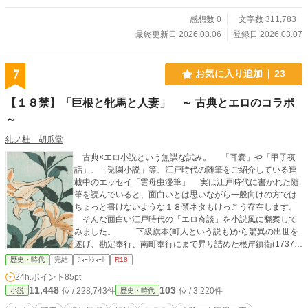
一門の身分を得るが、本人は栄達を望まず一介の医者として
生きる道を選んだ。それが高柳凌庵こと松平源七郎斉勝の今
感想数 0
文字数 311,783
の姿なのだ。 不審な死を遂げた亡骸、その沈黙の訴えを凌雲
最終更新日 2026.08.06
登録日 2026.03.07
は蘭学の粋を極めた解剖術で鮮やかに切り出していく。しか
し、死の裏側に潜むのは、法の手が届かぬ巨悪の影……。 難
事件には江戸時代の法医学書「無冤録述」、人の命を軽んじ
7
お気に入り追加
23
る悪には破邪の秘剣を振るう。 かつて捨てたはずの「葵の御
紋」の重みを背負い、白頭巾を翻す正義の怪盗が闇夜を駆け
【１８禁】「巨根と牝馬と人妻」 ～ 古典とエロのコラボ
る！ 時代小説の枠を超えた圧倒的スケールで贈る、痛快”メデ
ィカル”娯楽時代活劇、堂々開幕！ アルファポリス第12回歴
～
史・時代小説大賞にて奨励賞を受賞。 ※小説家になろう併
糺ノ杜 胡瓜堂
催。
古典×エロ小説という無謀な試み。 「耳嚢」や「甲子夜
話」、「兎園小説」等、江戸時代の随筆をご紹介している連
載中のエッセイ「雲母虫漫筆」 実は江戸時代に書かれた随
筆を読んでいると、面白いとは思いながら一般向けの方では
ちょっと書けないような１８禁ネタもけっこう存在します。
そんな面白い江戸時代の「エロ奇談」を小説風に翻案して
みました。 下級旗本(町人という説も)から驚異の出世を
遂げ、勘定奉行、南町奉行にまで昇り詰めた根岸鎮衛(1737～
1815)が３０年余にわたって書き記した随筆「耳嚢」 世の
歴史・時代
完結
ｼｮｰﾄｼｮｰﾄ
R18
中の怪談・奇談から噂話等々、色んな話が掲載されている
24h.ポイント
85pt
「耳嚢」にも、けっこう下ネタがあったりします。 その中
11,448
103
位 / 228,743件
位 / 3,220件
小説
歴史・時代
で特に目を引くのが「巨根」モノ・・・根岸鎮衛さんの趣味
なのか。 巨根の男性が妻となってくれる人を探して遊女屋