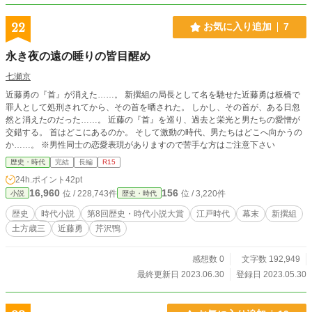
22
お気に入り追加
7
永き夜の遠の睡りの皆目醒め
七瀬京
近藤勇の『首』が消えた……。 新撰組の局長として名を馳せた近藤勇は板橋で
罪人として処刑されてから、その首を晒された。 しかし、その首が、ある日忽
然と消えたのだった……。 近藤の『首』を巡り、過去と栄光と男たちの愛憎が
交錯する。 首はどこにあるのか。 そして激動の時代、男たちはどこへ向かうの
か……。 ※男性同士の恋愛表現がありますので苦手な方はご注意下さい
歴史・時代
完結
長編
R15
24h.ポイント
42pt
16,960
156
位 / 228,743件
位 / 3,220件
小説
歴史・時代
歴史
時代小説
第8回歴史・時代小説大賞
江戸時代
幕末
新撰組
土方歳三
近藤勇
芹沢鴨
感想数 0
文字数 192,949
最終更新日 2023.06.30
登録日 2023.05.30