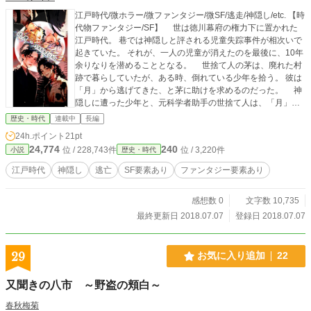
江戸時代/微ホラー/微ファンタジー/微SF/逃走/神隠し/etc. 【時
代物ファンタジー/SF】 世は徳川幕府の権力下に置かれた
江戸時代。 巷では神隠しと評される児童失踪事件が相次いで
起きていた。 それが、一人の児童が消えたのを最後に、10年
余りなりを潜めることとなる。 世捨て人の茅は、廃れた村
跡で暮らしていたが、ある時、倒れている少年を拾う。 彼は
「月」から逃げてきた、と茅に助けを求めるのだった。 神
隠しに遭った少年と、元科学者助手の世捨て人は、「月」の
正体を暴いていくこととなる。 ＊不定期更新。 此方の作品
歴史・時代
連載中
長編
は、作者の妄想によるフィクションであり、実際のものとは
24h.ポイント
21pt
一切の関係も御座いません。 方言に尽きましては、明確に何
24,774
240
位 / 228,743件
位 / 3,220件
小説
歴史・時代
処のものとは決まっておらず、作者が適当に方言ぽい感じを
出しているだけです。ご了承下さいませ。 以上のことご理解
江戸時代
神隠し
逃亡
SF要素あり
ファンタジー要素あり
頂けたらと思います。
感想数 0
文字数 10,735
最終更新日 2018.07.07
登録日 2018.07.07
29
お気に入り追加
22
又聞きの八市 ～野盗の頬白～
春秋梅菊