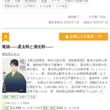
古典
耳嚢
根岸鎮衛
短編
ＮＴＲ
大陰の人因果の事
を訪れ、自分を受け入れてくれる女性と巡り合い、晴れて夫
実験的企画
江戸時代
エロ古典
エロ奇談
婦となる・・・というストーリーは、ほぼ同内容のものが数
話見られます。 鎮衛さんも３０年も書き続けて、前に書い
たネタを忘れてしまったのかもしれませんが・・・。 ま
感想数 2
文字数 7,654
た、本作の原話「大陰の人因の事」などは、けっこう長い話
最終更新日 2020.07.18
登録日 2020.07.16
で、「名奉行」の根岸鎮衛さんがノリノリで書いていたと思
うと、ちょっと微笑ましい気がします。 起承転結もしっか
りしていて読み応えがあり、まさに「奇談」という言葉がふ
8
お気に入り追加
37
さわしいお話だと思いました。 二部構成、計六千字程度の
気軽に読める短編です。
竜頭――柔太郎と清次郎――
神光寺かをり
【第12回歴史・時代小説大賞 奨励賞受賞】 幕末の信州上田
藩。 藤井松平家の下級藩士・芦田家に、柔太郎と清次郎の兄
弟が居た。 兄・柔太郎は儒学を学ぶため昌平黌《しょうへい
こう》へ、弟・清次郎は数学を学ぶため瑪得瑪弟加塾《まて
まてかじゅく》へ、それぞれ江戸遊学をした。 嘉永6年（185
3年）、兄弟は十日の休暇をとって、浦賀まで「黒船の大きさ
を測定する」ための旅に向かう。 品川宿で待ち合わせをした
兄弟であったが、弟・清次郎は約束の時間までにはやってこ
なかった。 時は経ち――。 兄・柔太郎は学問を終えて帰郷
歴史・時代
連載中
長編
し、藩校で教鞭を執るようになった。 遅れて一時帰郷した清
24h.ポイント
85pt
次郎だったが、藩命による出仕を拒み、遊学の延長を望んで
11,448
103
位 / 228,743件
位 / 3,220件
小説
歴史・時代
いた。 ---------- 幕末期の兵学者・赤松小三郎先生と、その実