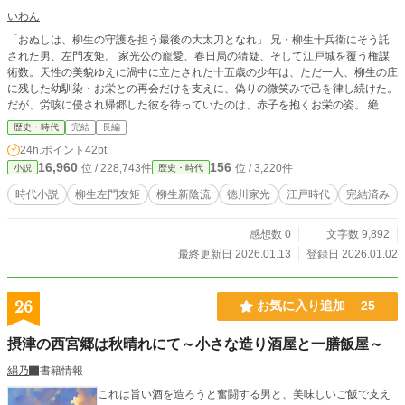
いわん
「おぬしは、柳生の守護を担う最後の大太刀となれ」 兄・柳生十兵衛にそう託
された男、左門友矩。 家光公の寵愛、春日局の猜疑、そして江戸城を覆う権謀
術数。天性の美貌ゆえに渦中に立たされた十五歳の少年は、ただ一人、柳生の庄
に残した幼馴染・お栄との再会だけを支えに、偽りの微笑みで己を律し続けた。
だが、労咳に侵され帰郷した彼を待っていたのは、赤子を抱くお栄の姿。 絶
望、嫉妬、そして自覚した醜い「妄執」。己の汚濁に悶え、死を待つばかりの左
歴史・時代
完結
長編
門に、運命の半鐘が響き渡る。 愛する者を守るため、病躯を引きずり「最後の
24h.ポイント
42pt
大太刀」を抜くとき、彼は真の救いを見出すのか。 全12章、完結済みです。 1/
16,960
156
位 / 228,743件
位 / 3,220件
小説
歴史・時代
13、全話公開完了しました。 お願い）本作品は、「柳生の影 ―十兵衛旅日記
―」を読んでおくと、より楽しめます。ぜひ読んでね！ https://www.alphapolis.
時代小説
柳生左門友矩
柳生新陰流
徳川家光
江戸時代
完結済み
co.jp/novel/530697020/471014630
感想数 0
文字数 9,892
最終更新日 2026.01.13
登録日 2026.01.02
26
お気に入り追加
25
摂津の西宮郷は秋晴れにて～小さな造り酒屋と一膳飯屋～
絹乃
書籍情報
これは旨い酒を造ろうと奮闘する男と、美味しいご飯で支え