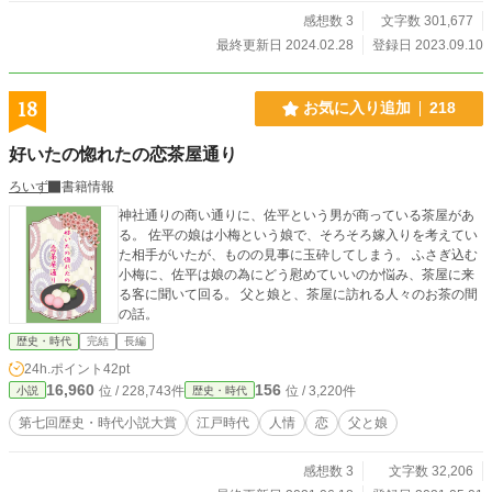
感想数 3
文字数 301,677
最終更新日 2024.02.28
登録日 2023.09.10
18
お気に入り追加
218
好いたの惚れたの恋茶屋通り
ろいず
書籍情報
神社通りの商い通りに、佐平という男が商っている茶屋があ
る。 佐平の娘は小梅という娘で、そろそろ嫁入りを考えてい
た相手がいたが、ものの見事に玉砕してしまう。 ふさぎ込む
小梅に、佐平は娘の為にどう慰めていいのか悩み、茶屋に来
る客に聞いて回る。 父と娘と、茶屋に訪れる人々のお茶の間
の話。
歴史・時代
完結
長編
24h.ポイント
42pt
16,960
156
位 / 228,743件
位 / 3,220件
小説
歴史・時代
第七回歴史・時代小説大賞
江戸時代
人情
恋
父と娘
感想数 3
文字数 32,206