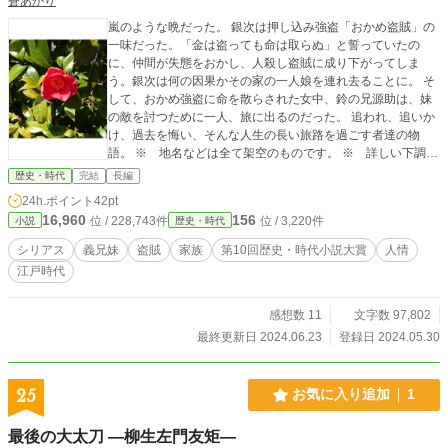
蒼あかり
嵐のような晩だった。 銀次は押し込み強盗「おかめ盗賊」の
一味だった。「金は盗っても命は取らぬ」と誓っていたの
に、仲間が失態をおかし、人殺し盗賊に成り下がってしま
う。銀次は何の因果かその家の一人娘を連れ去ることに。 そ
して、おかめ強盗に命を散らされた女中、鈴の兄源助は、妹
の敵を討つために一人、旅に出るのだった。 追われ、追いか
け、過去を悔い、そんな人生の長い旅路を過ごす者達の物
語。 ※ 地名などは全て架空のものです。 ※ 詳しい下調べ
はおこなっておりません。作者のつたない記憶の中から絞り
歴史・時代
完結
長編
出しましたので、歴史の中の史実と違うこともあるかと思い
24h.ポイント
42pt
ます。その辺をご理解のほど、よろしくお願いいたします。
16,960
156
位 / 228,743件
位 / 3,220件
小説
歴史・時代
シリアス
義兄妹
盗賊
家族
第10回歴史・時代小説大賞
人情
江戸時代
感想数 11
文字数 97,802
最終更新日 2024.06.23
登録日 2024.05.30
25
お気に入り追加
1
最後の大太刀 ―柳生左門友矩―