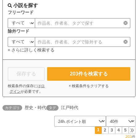
小説を探す
フリーワード
除外ワード
+ さらに詳しく検索する
保存する
203
件を検索する
検索条件の保存には
ロ
× 検索条件をクリアする
グイン
が必要です。
歴史・時代
江戸時代
カテゴリ
タグ
1
2
3
4
5
203
件