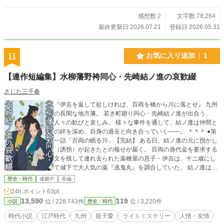
の前では冷徹一閃の若き家光。 【胃痛の護衛】天井裏で白目
を剥きながら二人を密かに守る忠臣・稲葉正勝。 将軍宣下を
感想数 2
文字数 78,264
控えた竹千代は、東海道をゆく上洛軍に追いつくのか？！ 江
最終更新日 2026.07.21
登録日 2026.05.31
戸を飛び出し、舞台は緊迫の中山道へ！ 凸凹バディの痛快
二人旅、いざ開幕！
11
お気に入り追加
1
【連作短編集】水柳藩野袴同心・先崎結ノ進の哀歓綴
さじた三千春
『伊吉を返して欲しければ、百両を橋から川に落とせ』 九州
の長閑な地方藩。 若き町廻り同心・先崎結ノ進が出合う、
人々の歓びと哀しみ。 様々な事件を通して、結ノ進は仲間と
の絆を深め、自身の過去と向き合っていく――。 ＊＊＊ ●第
一話「百両の眠る川」【完結】 ある日、結ノ進の元に拐かし
（誘拐）が起きたとの報せが届く。 百両の身代金を要求する
文を残して連れ去られた薬種屋の息子・伊吉は、十ニ歳にし
て城下で大人気の薬『逃鬼丸』を調合していた。 結ノ進は相
棒の朔太郎や岡っ引きたちとともに探索を尽くすが、伊吉は
歴史・時代
連載中
長編
見つからず、そこに奇妙な要求の書かれた第二の文が届
24h.ポイント
63pt
き……。 新たな出会いを通して、結ノ進が辿り着いた拐かし
13,590
119
位 / 228,743件
位 / 3,220件
小説
歴史・時代
事件の真相とは？ ●第二話「ほんとうの人生」不定期更新中
ある日、結ノ進と朔太郎の元に、『頭を打ってから何も思い
時代小説
江戸時代
九州
親子愛
ライトミステリー
人情・友情
出せない』と訴える魚屋の男がやって来る。 大家から素性を