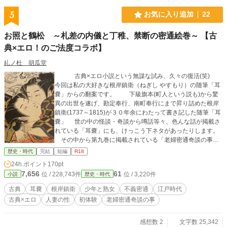
5
お気に入り追加
22
お照と鶴松 ～札差の内儀と丁稚、禁断の密通絵巻～ 【古
典×エロ！のご法度コラボ】
糺ノ杜 胡瓜堂
古典×エロ小説という無謀な試み、久々の復活(笑)
今回は私の大好きな根岸鎮衛（ねぎし やすもり）の随筆「耳
嚢」からの翻案です。 下級旗本(町人という説も)から驚
異の出世を遂げ、勘定奉行、南町奉行にまで昇り詰めた根岸
鎮衛(1737～1815)が３０年余にわたって書き記した随筆「耳
嚢」 世の中の怪談・奇談から噂話等々、色んな話が掲載さ
れている「耳嚢」にも、けっこう下ネタがあったりします。
その中から第九巻に掲載されている「老婦密通奇談の事」
というお話を大胆にも「エロ小説」に翻案してみました。
歴史・時代
完結
短編
R18
このお話、町人達とも気さくに話し、江戸中の様々な話題を
24h.ポイント
170pt
収集していた鎮衛が、人から聞いた話を書き綴ったもので、
7,656
61
位 / 228,743件
位 / 3,220件
小説
歴史・時代
鎮衛自身もこの話を一種の「笑い話」として捉えている節が
あります。 裕福な札差の妻が、丁稚として抱えた貧しい少
古典
耳嚢
根岸鎮衛
少年と熟女
不義密通
江戸時代
年を溺愛し、それが昂じて「密通」（不倫）したというも
古典×エロ
人妻の性
初体験
老婦密通奇談の事
の。 当時、不義密通（不倫）は天下のご法度！密通をした
男女ともに「死罪」！さらには夫が妻の密通相手を殺しても
罪に問われなかったというスゴい時代だったのですが、「南
感想数 2
文字数 25,342