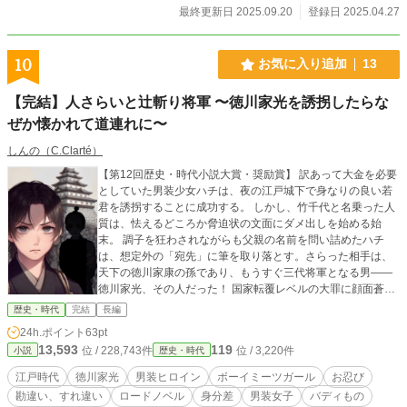
最終更新日 2025.09.20
登録日 2025.04.27
10
お気に入り追加
13
【完結】人さらいと辻斬り将軍 〜徳川家光を誘拐したらな
ぜか懐かれて道連れに〜
しんの（C.Clarté）
【第12回歴史・時代小説大賞・奨励賞】 訳あって大金を必要
としていた男装少女ハチは、夜の江戸城下で身なりの良い若
君を誘拐することに成功する。 しかし、竹千代と名乗った人
質は、怯えるどころか脅迫状の文面にダメ出しを始める始
末。 調子を狂わされながらも父親の名前を問い詰めたハチ
は、想定外の「宛先」に筆を取り落とす。さらった相手は、
天下の徳川家康の孫であり、もうすぐ三代将軍となる男――
徳川家光、その人だった！ 国家転覆レベルの大罪に顔面蒼白
になるハチ。だが、当の竹千代は「上洛軍は行ってしまった
歴史・時代
完結
長編
ぞ。責任をとってくれ」と、なぜか嬉々としてハチの旅路に
24h.ポイント
63pt
ついてきてしまい……！？ ----------------------------------------- 置
13,593
119
位 / 228,743件
位 / 3,220件
小説
歴史・時代
いてきぼり「若き将軍」× 訳ありの「男装少女」 互いの正体
に気づきながらも、すれ違う二人の化かし合い道中記！ ◆主
江戸時代
徳川家光
男装ヒロイン
ボーイミーツガール
お忍び
な登場人物◆ 【男装女子】じっちゃんの手紙と短筒を胸に、
勘違い、すれ違い
ロードノベル
身分差
男装女子
バディもの
旅する男装のハチ。 【辻斬り将軍】ハチの前では子犬系、敵