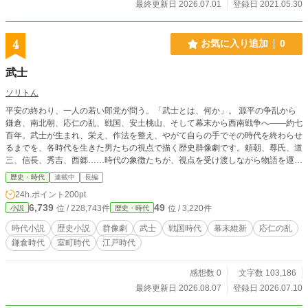
最終更新日 2026.07.01
登録日 2021.05.30
4
お気に入り追加
0
武士
ソリトん
平安の終わり、一人の若い郎党が問う。「武士とは、何か」。 源平の争乱から
鎌倉、南北朝、応仁の乱、戦国、安土桃山、そして幕末から西南戦争へ——約七
百年。武士が生まれ、栄え、作法を整え、やがて自らの手でその時代を終わらせ
るまでを、各時代を生きた男たちの視点で描く歴史群像劇です。頼朝、尊氏、道
三、信長、秀吉、西郷……時代の象徴たちが、視点を受け渡しながら物語を運び
ます。 土地のために戦い、土地を恩賞として頂く——それが、武士でした。だ
歴史・時代
連載中
長編
が信長は土地を一個の茶碗に変え、秀吉は検地と刀狩で武士と百姓を永遠に分
24h.ポイント
200pt
け、泰平の世は、ついに刀を飾りに変えていく。「武士とは何か」という問いの
6,739
49
位 / 228,743件
位 / 3,220件
小説
歴史・時代
答えは、時代ごとに、姿を変えていきます。 そして物語は、武士たちがそれぞ
れの時代に遺した「武士とは――」という言葉を束ねていきます。
時代小説
歴史小説
群像劇
武士
戦国時代
幕末維新
応仁の乱
鎌倉時代
室町時代
江戸時代
感想数 0
文字数 103,186
最終更新日 2026.08.07
登録日 2026.07.10