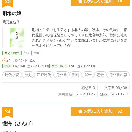
23
お気に入り追加
19
刑場の娘
紫乃森統子
刑場の手伝いを生業とする非人の娘、秋津。その刑場に、郡
代見習いの検視役としてやってきた元宮恭太郎。秋津に叱咤
されたことが切っ掛けで、恭太郎はいつしか秋津に想いを寄
せるようになっていくが――。
歴史・時代
完結
長編
24h.ポイント
42pt
16,960
156
位 / 228,743件
位 / 3,220件
小説
歴史・時代
時代小説
歴史
江戸時代
身分差
刑罰
武士
恋愛
身分差の恋
感想数 3
文字数 98,439
最終更新日 2022.03.25
登録日 2021.12.08
24
お気に入り追加
62
懴悔（さんげ）