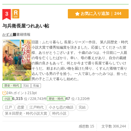
3
お気に入り追加
244
与兵衛長屋つれあい帖
かずえ
書籍情報
旧題：ふたり暮らし 長屋シリーズ一作目。 第八回歴史・時代
小説大賞で優秀短編賞を頂きました。応援してくださった皆
様、ありがとうございます。 十歳のみつは、十日前に一人親
の母を亡くしたばかり。幸い、母の蓄えがあり、自分の裁縫
の腕の良さもあって、何とか今まで通り長屋で暮らしていけ
そうだ。 頼まれた繕い物を届けた帰り、くすんだ着物で座り
込んでいる男の子を拾う。 一人で寂しかったみつは、拾った
男の子と二人で暮らし始めた。
歴史・時代
完結
長編
24h.ポイント
213pt
6,315
47
位 / 228,743件
位 / 3,220件
小説
歴史・時代
江戸
恋愛
江戸時代
小さな恋の物語
完結
第８回歴史・時代小説大賞
時代小説
感想数 15
文字数 306,244