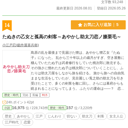
文字数 93,248
最終更新日 2026.08.01
登録日 2026.05.26
14
お気に入り追加
5
たぬきの乙女と孤高の剣客～あやかし助太刀恋ノ膝栗毛～
小江戸忍(戯作屋喜兵衛)
島原の乱を最後まで見届けた狸は、あやかし狸乙女『たぬ
子』になった。 乱から三十年以上の歳月がすぎ、空き屋敷に
棲んでいたたぬ子は武者修行をしていた桃次郎に敗北する。
その強さに惚れたたぬ子は桃次郎についていくことにし、ふ
たりは助太刀屋をしながら旅を続ける。 旅から旅への自由気
ままな生活をしていたが、見目麗しい兎之助の助太刀を引き
受けたことで、多くの剣客を敵に回し、さらには幕府からも
睨まれることになってしまう。 ふたりの運命は――？ 恋の
行方は――？ たぬ子と桃次郎の過去の接点は――？ 笑いあ
歴史・時代
完結
長編
R15
り、涙あり、剣戟ありのあやかし歴史浪漫小説です。
24h.ポイント
42pt
16,975
157
位 / 228,743件
位 / 3,220件
小説
歴史・時代
歴史
あやかし
江戸
じんわり
切ない
助太刀
剣客
女主人公
江戸時代
恋愛