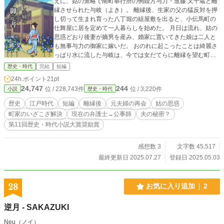
えに、姑の策略で南町奉行所の例繰方与力・進藤 又十蔵と離
縁させられた与岐（よき）。 離縁後、生家の父の猛反対を押
し切って生まれ育った八丁堀の組屋敷を出ると、小伝馬町の
仕舞屋に居を定めて一人暮らしを始めた。 月日は流れ、姑の
思惑どおり後妻が嫡男を産み、婚家に置いてきた娘は二人と
も無事与力の御家に嫁いだ。 おのれに起こったことは綺麗さ
っぱり水に流した与岐は、今では女だてらに離縁を望む町家
の女房たちの代わりに亭主どもから去り状（三行半）をもぎ
歴史・時代
完結
短編
取るなどをする「公事師（くじし）」の生業（なりわい）を
24h.ポイント
21pt
して生計を立てていた。 されどもある日突然、与岐の仕舞屋
24,747
244
位 / 228,743件
位 / 3,220件
小説
歴史・時代
にとっくの昔に離縁したはずの元夫・又十蔵が転がり込んで
きて—— ※「今宵は遣らずの雨」「大江戸ロミオ&ジュリエ
歴史
江戸時代
短編
離縁後
元夫婦の再会
姑の思惑
ット」「大江戸シンデレラ」「大江戸の番人 〜吉原髪切り捕
町家のいざこざ解決
現在の弁護士→公事師
夫の秘密？
物帖〜」にうっすらと関連したお話ですが単独でお読みいた
第11回歴史・時代小説大賞奨励賞
だけます。
感想数 3
文字数 45,517
最終更新日 2025.07.27
登録日 2025.05.03
28
お気に入り追加
2
逆月 - SAKAZUKI
Neu（ノイ）