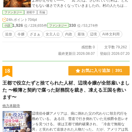
よみがえらせて――。 気づけば、さびれていた村は、とん
でもない速さで大きくなっていきましたの。村の人たちはわ
たくしを「神さまの使い」なんて呼びますけれど、ふふ、た
ファンタジー
連載中
長編
だの追放された令嬢ですわよ？ やがて、わたくしの街の噂
24h.ポイント
704pt
は王都にも届きましたわ。 あれほどわたくしをバカにした
1,926
330
位 / 228,655件
位 / 53,274件
小説
ファンタジー
人たちが、今さら「戻ってきてくれ」ですって？ 残念です
けれど、この辺境が楽しすぎて、王都に帰る気はございませ
追放
令嬢
ざまぁ
女主人公
内政
最強
辺境
AI本文利用
んの。 さあ、今日はなにを作りましょうか。 誰も口出し
してこない辺境で、わたくしの好きにやらせていただきます
感想数 0
文字数 79,262
わ。 ※本作は、既存作品を全面的に改稿（リライト）した作
品です。
最終更新日 2026.08.07
登録日 2026.07.20
18
お気に入り追加
391
王都で役立たずと捨てられた人材、辺境令嬢が全部雇いまし
た 〜帳簿と契約で腐った財務院を裁き、凍える王国を救い
ます〜
他力本願寺
辺境伯令嬢アメリアは、病に倒れた父の代わりに領主代行を
務めている。 ある日、雪道で行き倒れていた元侯爵令息レオ
ンを見つける。 彼は王都で婚約破棄され、「冷血で無能な
男」と笑われて追放された人物だった。 だが、アメリアは気