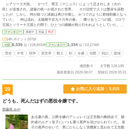
シアリーズ大陸。 かつて、聖王［マニュス］によって忌まわしき［火の
民］が追放され、諸族の統一が成された世界。 その治世で人々は繁栄を謳歌
したが、しかし、時が経つと諸族は再び分裂し、かつてのように群雄割拠となっ
ていた。 時は流れ、太陽暦千百九十六年の春。 隣り合う二つの国、ゴロワ
王国とソラーナ王国との間で、ひとつの婚姻が執り行われようとしていた。
いわゆる、政略結婚。 両国の同盟関係をより強固にするため、それぞれの国
ファンタジー
連載中
長編
R15
王の命令によって二つの伯爵家が結ばれることとなった。 ゴロワ王国のジル
24h.ポイント
207pt
ベール伯爵家と、ソラーナ王国のリンセ伯爵家。 互いに王に仕える臣下の
6,539
1,334
位 / 228,655件
位 / 53,274件
小説
ファンタジー
身。 この話を断ることなどできるはずもなく、約束の期日通りに婚姻は遂行
されなければならない。 そうして嫁ぐこととなったのは、ジルベール伯爵家
歴史
中世
戦争
異世界
騎士
剣
令嬢
伯爵
戦記
籠城
令嬢・リアーヌ。 物心ついた時にはすでに、この婚姻は決まっていた。 自
分の手には届かないところで定められた、運命のようなもの。 だが、それに
感想数 0
文字数 129,195
逆らうことなく、その中でできるだけ大きな自身の幸福を見つけようと決めてい
た彼女は、懐かしい家族や人々に見送られて故郷を旅立った。 これから、い
最終更新日 2026.08.07
登録日 2026.05.01
ったいどんな暮らしが待っているのか……。 期待と不安を胸に、二つの王国
の国境を形作るパルヌー山脈を越えた彼女を待ち受けていたのは、自身の夫とな
るはずのリンセ伯爵・エリアスだった。 「君との婚約を、……破棄したい」
29
お気に入り追加
5,810
そこで告げられたのは、そんな言葉。 その時から、伯爵令嬢・リアーヌと、
小指伯爵・エリアスの、波乱の物語が始まる———。 ──────────────
どうも、死んだはずの悪役令嬢です。
────────────────────────── ※本作は、小説投稿サイト［カクヨ
ム］からの転載作品です ２０２５年のコンテストに応募し、中間選考に残っ
西藤島 みや
たものを、小説家になろう・アルファポリスにそのまま移植したものとなります
ある夏の夜。公爵令嬢のアシュレイは王宮殿の舞踏会で、婚
金・土・日の週三日の日程で投稿していきます お楽しみいただけますと幸
約者のルディ皇子にいつも通り罵声を浴びせられていた。 皇
いです (*- -)(*_ _)ペコリ
子の罵声のせいで、男にだらしなく浪費家と思われて王宮殿