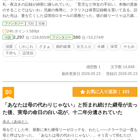
札・夜泣きの記録が綿密に綴られていた。「育児など侍女の手伝い。本物の貴族
のすることではないわ」兄嫁の侮辱に、クラリスは保育記録帳を置いて去る。訪
ねた先は、妻を亡くした辺境伯ロタールの屋敷だった。彼の娘リーリャは六歳、
母を亡くして以来、誰の前でも笑わなかった。「五年、御子さま方を見続けたあ
ファンタジー
完結
短編
なたなら、リーリャの心も読めるだろうか」ロタールの不器用な依頼に、クラリ
24h.ポイント
589pt
スは静かに頷く。春が来る頃、リーリャは初めて声を上げて笑った。クラリスの
2,297
380
位 / 228,655件
位 / 53,274件
小説
ファンタジー
隣で、ロタールも気づくと微笑んでいた——五年ぶりに。
溺愛
じれじれ
ざまぁ
婚約破棄
女主人公
令嬢
保育
やもめ
子持ち
辺境伯
感想数 1
文字数 14,848
最終更新日 2026.05.23
登録日 2026.05.23
20
お気に入り追加
101
「あなたは母の代わりじゃない」と拒まれ続けた継母が去っ
た後、実母の命日の白い花が、十二年分遺されていた
歩人（あゆと）
母を亡くした年、屋敷に来た継母リーゼロッテを、わたし——クラーラは一度も
母と呼ばなかった。 「あなたは母の代わりじゃない」。そう言って拒むたび、