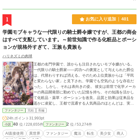
1
お気に入り追加
401
学園モブキャラな一代限りの騎士爵令嬢ですが、王都の商会
はすべて支配しています。～前世知識で作る化粧品とポーシ
ョンが規格外すぎて、王族も貴族も
ハリネズミの肉球
王都の名門学園で、誰からも注目されないモブ令嬢がいる。
一代限りの騎士爵家――武功への褒賞として与えられた爵位
は、代替わりすれば消える。そのため上位貴族からは「平民
と変わらない家」と見下され、学園でも空気のような存在だ
った。 しかし、それは表向きの姿。 彼女は前世で化学メーカ
ーの商品開発部に勤めていた記憶を持ち、その知識を活かし
て化粧品・薬草・ポーションを改良。品質と効果は従来品を
遥かに凌駕し、王都で流通する人気商品のほとんどは、実は
彼女が裏から支配する商会連合によって生み出されていた。
ファンタジー
完結
長編
王妃や王女が愛用する美容液、騎士団が常備する回復ポーシ
24h.ポイント
31,993pt
ョン、冒険者が命を預ける万能薬。その供給網は王都全域へ
40
2
位 / 228,655件
位 / 53,274件
小説
ファンタジー
張り巡らされ、気付けば貴族も商人も彼女なしでは立ち行か
ない。 それでも本人は「商売は裏方が一番」と学園では目立
AI直接使用
異世界
ファンタジー
魔法
転生
美少女
商人
たず静かに卒業したいだけ。 だが王太子の婚約騒動、大商会