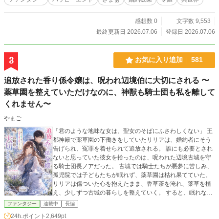
感想数 0
文字数 9,553
最終更新日 2026.07.06
登録日 2026.07.06
3
お気に入り追加
581
追放された香り係令嬢は、呪われ辺境伯に大切にされる 〜
薬草園を整えていただけなのに、神獣も騎士団も私を離して
くれません〜
やまご
「君のような地味な女は、聖女のそばにふさわしくない」 王
都神殿で薬草園の下働きをしていたリリアは、婚約者にそう
告げられ、冤罪を着せられて追放される。 誰にも必要とされ
ないと思っていた彼女を拾ったのは、呪われた辺境古城を守
る騎士団長ノアだった。 古城では騎士たちが悪夢に苦しみ、
孤児院では子どもたちが眠れず、薬草園は枯れ果てていた。
リリアは傷ついた心を抱えたまま、香草茶を淹れ、薬草を植
え、少しずつ古城の暮らしを整えていく。 すると、眠れなか
った子どもが笑い、騎士たちの呪いが薄れ、白銀の神獣がリ
ファンタジー
連載中
長編
リアにだけ甘えてきて――。 「君は役立たずなんかじゃな
24h.ポイント
2,649pt
い。ここにいてほしい」 不器用な辺境騎士団長に大切にされ