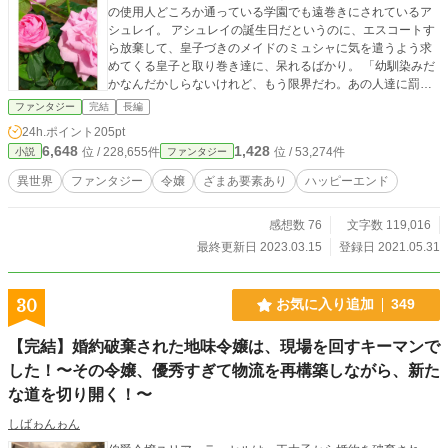
の使用人どころか通っている学園でも遠巻きにされているア
シュレイ。 アシュレイの誕生日だというのに、エスコートす
ら放棄して、皇子づきのメイドのミュシャに気を遣うよう求
めてくる皇子と取り巻き達に、呆れるばかり。 「幼馴染みだ
かなんだかしらないけれど、もう限界だわ。あの人達に罰が
あたればいいのに」 こっそり呟いた瞬間、 《願いを聞き届け
ファンタジー
完結
長編
てあげるよ！》 何故か全くの別人になってしまっていたアシ
24h.ポイント
205pt
ュレイ。目の前で、アシュレイが倒れて意識不明になるのを
6,648
1,428
位 / 228,655件
位 / 53,274件
小説
ファンタジー
見ることになる。 「よくも、義妹にこんなことを！皇子、婚
約はなかったことにしてもらいます！」 義父と義兄はアシュ
異世界
ファンタジー
令嬢
ざまあ要素あり
ハッピーエンド
レイが状況を理解する前に、アシュレイの体を持ち去ってし
まう。 今までミュシャを崇めてアシュレイを冷遇してきた取
感想数 76
文字数 119,016
り巻き達は、次々と不幸に巻き込まれてゆき…ついには、ミ
ュシャや皇子まで… ひたすら一人づつざまあされていくの
最終更新日 2023.03.15
登録日 2021.05.31
を、呆然と見守ることになってしまった公爵令嬢と、怒り心
頭の義父と義兄の物語。 はたしてアシュレイは元に戻れるの
か？ 剣と魔法と妖精の住む世界の、まあまあよくあるざまあ
30
お気に入り追加
349
メインの物語です。 ざまあが書きたかった。それだけです。
【完結】婚約破棄された地味令嬢は、現場を回すキーマンで
した！〜その令嬢、優秀すぎて物流を再構築しながら、新た
な道を切り開く！〜
しばゎんゎん