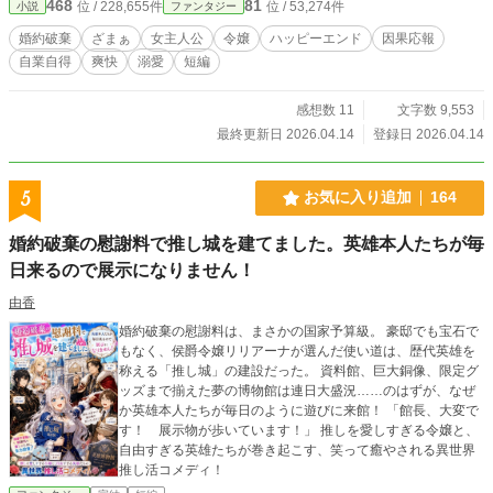
468
81
位 / 228,655件
位 / 53,274件
小説
ファンタジー
婚約破棄
ざまぁ
女主人公
令嬢
ハッピーエンド
因果応報
自業自得
爽快
溺愛
短編
感想数 11
文字数 9,553
最終更新日 2026.04.14
登録日 2026.04.14
5
お気に入り追加
164
婚約破棄の慰謝料で推し城を建てました。英雄本人たちが毎
日来るので展示になりません！
由香
婚約破棄の慰謝料は、まさかの国家予算級。 豪邸でも宝石で
もなく、侯爵令嬢リリアーナが選んだ使い道は、歴代英雄を
称える「推し城」の建設だった。 資料館、巨大銅像、限定グ
ッズまで揃えた夢の博物館は連日大盛況……のはずが、なぜ
か英雄本人たちが毎日のように遊びに来館！ 「館長、大変で
す！ 展示物が歩いています！」 推しを愛しすぎる令嬢と、
自由すぎる英雄たちが巻き起こす、笑って癒やされる異世界
推し活コメディ！