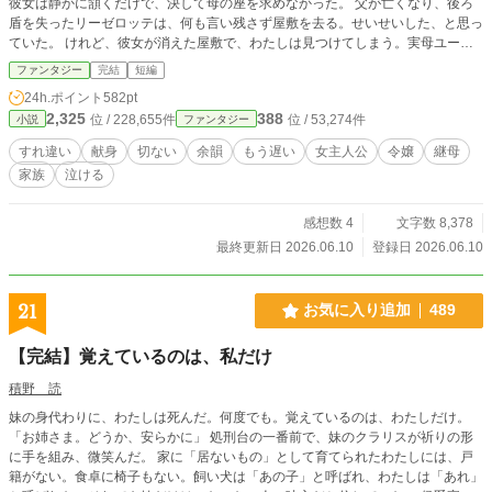
彼女は静かに頷くだけで、決して母の座を求めなかった。 父が亡くなり、後ろ
盾を失ったリーゼロッテは、何も言い残さず屋敷を去る。せいせいした、と思っ
ていた。 けれど、彼女が消えた屋敷で、わたしは見つけてしまう。実母ユーリ
アの命日に毎年供えられていた白い花の、十二年分の包み紙。実母の故郷料理を
ファンタジー
完結
短編
古参女中から書き取った、継母の筆跡の覚書。そこには実母の名で「クラーラの
24h.ポイント
582pt
好物・薄味に」と記されていた。 わたしが「母を奪おうとしている」と憎んだ
2,325
388
位 / 228,655件
位 / 53,274件
小説
ファンタジー
人は、わたしのために、亡き母を生かし続けていた。母の代わりになろうとしな
かったのではない。なってはいけないと、ずっと自分に禁じていたのだ。 気づ
すれ違い
献身
切ない
余韻
もう遅い
女主人公
令嬢
継母
いたときには、もう、白い花を渡す相手はどこにもいなかった。
家族
泣ける
感想数 4
文字数 8,378
最終更新日 2026.06.10
登録日 2026.06.10
21
お気に入り追加
489
【完結】覚えているのは、私だけ
積野 読
妹の身代わりに、わたしは死んだ。何度でも。覚えているのは、わたしだけ。
「お姉さま。どうか、安らかに」 処刑台の一番前で、妹のクラリスが祈りの形
に手を組み、微笑んだ。 家に「居ないもの」として育てられたわたしには、戸
籍がない。食卓に椅子もない。飼い犬は「あの子」と呼ばれ、わたしは「あれ」