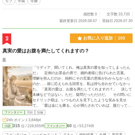
モブ
学園
令嬢
同士の利権争い、王国経済を揺るがす流通危機が重なったこ
とで、隠し続けてきた"王都最大の黒幕"としての正体が少しず
つ明らかになっていく。 これは、剣でも魔法でもなく"商
感想数 0
文字数 33,735
売"で王国を救う、一人のモブ令嬢の痛快経営ファンタジーで
最終更新日 2026.08.07
登録日 2026.07.30
ある。 ※本作品は、人工知能の生成する文章の力をお借りし
つつも、最終的な仕上げにあたっては著者自身の手により丁
寧な加筆・修正を施した作品です。
2
お気に入り追加
103
真実の愛はお腹を満たしてくれますの？
翠
「リディア、聞いてくれ。俺は真実の愛を知ってしまったん
だ」 定例のお茶会の席で、婚約者様に告げられた言葉。
理解を拒んだのか、純粋にその言葉の意味がわからなかった
のか……彼に応えられる回答を、私は持ち合わせていなかっ
た。 「真実の愛は、お腹を満たしてくれますの？」 決して
未練などではない。ただ、疑問だっただけだ。 その問いに
セドリック様は、いつもの人を見下したような笑みを見せ
て。 「愛は金にも勝る。心が満たされていれば、腹だって満
ちるさ」 ――真実の愛と侯爵家の財はどこまで持つかしら。
ファンタジー
完結
短編
24h.ポイント
3,848pt
315
60
位 / 228,655件
位 / 53,274件
小説
ファンタジー
ファンタジー
ハッピーエンド
ざまぁ
婚約破棄
令嬢
異世界