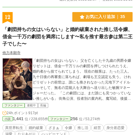
12
お気に入り追加
35
「劇団持ちの女はいらない」と婚約破棄された推し活令嬢、
借金一千万の劇団を満席にします〜私を推す最古参は第二王
子でした〜
他力本願寺
「劇団持ちの女はいらない」 父を亡くした十九歳の男爵令嬢
リゼットは、借金一千万リルの劇団を押しつけられたうえ、
婚約者から捨てられてしまう。 現在の観客は、たった三人。
九十日後の再審査に落ちれば、劇場も王立認定も失う。 けれ
どリゼットの前世は、誰にも推されなかった元地下アイドル
――そして、無名の芸能人を大舞台へ送り出した敏腕マネー
ジャーだった。 「この劇団には、まだ誰にも見つかっていな
い推しがいる」 街角公演、役者別の案内札、魔写絵、後援
会、収支公開。役者の権利と健康を守りながら、リゼットは
ファンタジー
連載中
長編
客席三人の劇団を満席へ導いていく。 そんな彼女へ、匿名後
24h.ポイント
917pt
援者Ｋから手紙が届く。 Ｋは、成功の陰に隠れた彼女の仕事
1,441
256
位 / 228,655件
位 / 53,274件
小説
ファンタジー
を誰より具体的に褒め、決して舞台へ介入しない。リゼット
は少しずつ、彼にだけ弱音を打ち明けるようになる。 だがＫ
異世界転生
婚約破棄
ざまぁ
令嬢
推し活
経営
身分差恋愛
の正体は、一般客として劇場へ通っていた第二王子クラウス
溺愛
なりあがり
ハッピーエンド