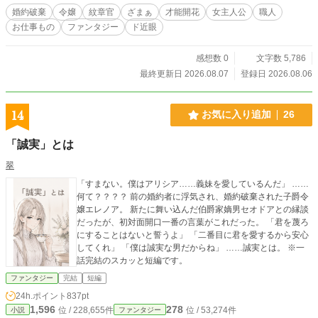
婚約破棄
令嬢
紋章官
ざまぁ
才能開花
女主人公
職人
お仕事もの
ファンタジー
ド近眼
感想数 0
文字数 5,786
最終更新日 2026.08.07
登録日 2026.08.06
14
お気に入り追加
26
「誠実」とは
翠
「すまない。僕はアリシア……義妹を愛しているんだ」 ……
何て？？？？ 前の婚約者に浮気され、婚約破棄された子爵令
嬢エレノア。 新たに舞い込んだ伯爵家嫡男セオドアとの縁談
だったが、初対面開口一番の言葉がこれだった。 「君を蔑ろ
にすることはないと誓うよ」 「二番目に君を愛するから安心
してくれ」 「僕は誠実な男だからね」 ……誠実とは。 ※一
話完結のスカッと短編です。
ファンタジー
完結
短編
24h.ポイント
837pt
1,596
278
位 / 228,655件
位 / 53,274件
小説
ファンタジー