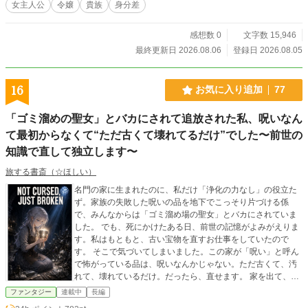
女主人公
令嬢
貴族
身分差
感想数 0
文字数 15,946
最終更新日 2026.08.06
登録日 2026.08.05
16
お気に入り追加
77
「ゴミ溜めの聖女」とバカにされて追放された私、呪いなん
て最初からなくて“ただ古くて壊れてるだけ”でした〜前世の
知識で直して独立します〜
旅する書斎（☆ほしい）
名門の家に生まれたのに、私だけ「浄化の力なし」の役立た
ず。家族の失敗した呪いの品を地下でこっそり片づける係
で、みんなからは「ゴミ溜め場の聖女」とバカにされていま
した。 でも、死にかけたある日、前世の記憶がよみがえりま
す。私はもともと、古い宝物を直すお仕事をしていたので
す。 そこで気づいてしまいました。この家が「呪い」と呼ん
で怖がっている品は、呪いなんかじゃない。ただ古くて、汚
れて、壊れているだけ。だったら、直せます。 家を出て、小
さな修復のお店を開きました。錆びた短剣も、泣いている銀
ファンタジー
連載中
長編
のロケットも、百年ものの「呪いの剣」も、前世の知識でぜ