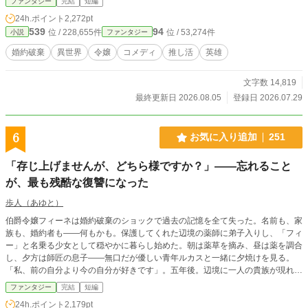
ファンタジー
完結
短編
24h.ポイント
2,272pt
539
94
位 / 228,655件
位 / 53,274件
小説
ファンタジー
婚約破棄
異世界
令嬢
コメディ
推し活
英雄
文字数 14,819
最終更新日 2026.08.05
登録日 2026.07.29
6
お気に入り追加
251
「存じ上げませんが、どちら様ですか？」——忘れること
が、最も残酷な復讐になった
歩人（あゆと）
伯爵令嬢フィーネは婚約破棄のショックで過去の記憶を全て失った。名前も、家
族も、婚約者も——何もかも。保護してくれた辺境の薬師に弟子入りし、「フィ
ー」と名乗る少女として穏やかに暮らし始めた。朝は薬草を摘み、昼は薬を調合
し、夕方は師匠の息子——無口だが優しい青年ルカスと一緒に夕焼けを見る。
「私、前の自分より今の自分が好きです」。五年後。辺境に一人の貴族が現れ
た。やつれた顔で「フィーネ、迎えに来た」と。彼女は首を傾げた。「存じ上げ
ファンタジー
完結
短編
ませんが、どちら様ですか？」——嘘ではなく、本当に覚えていない。忘れるこ
24h.ポイント
2,179pt
とが、最も残酷な復讐になった。