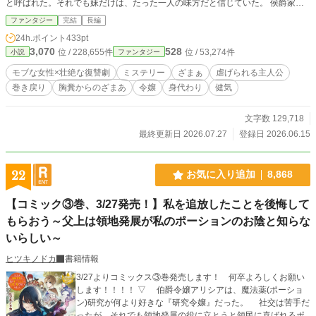
と呼ばれた。それでも妹だけは、たった一人の味方だと信じていた。 侯爵家と
の縁談にひそむ罪を、犯してもいないわたしがかぶる。妹を守れるなら、それで
ファンタジー
完結
長編
よかった。家族に必要とされたのは、生まれて初めてだったから。 刃が落ちる
24h.ポイント
433pt
直前、その笑みの意味を、ようやく正しく読む。 感謝では、なかった。 目を覚
3,070
528
位 / 228,655件
位 / 53,274件
小説
ファンタジー
ますと、世界は妹の縁談が決まった、あの朝に戻っていた。 何度死んでも、戻
るのは同じ朝。みんな忘れて、覚えているのは、わたしだけ。 けれど、ひとつ
モブな女性×壮絶な復讐劇
ミステリー
ざまぁ
虐げられる主人公
だけ変えられる。 死ぬ前にこの手でひとり仕留めれば、そのひとりは次の世界
巻き戻り
胸糞からのざまあ
令嬢
身代わり
健気
から消える。 人として数えられなかったわたしを、誰も疑わない。 まさか、自
分を滅ぼすのが、あの娘だとは。 なぜ、わたしは「影の子」に選ばれたのか。
その答えにたどり着くころ、わたしはもう、自分が誰だったかも—— ひとりず
文字数 129,718
つ、静かに。 覚えているのは、わたしだけ。
最終更新日 2026.07.27
登録日 2026.06.15
22
お気に入り追加
8,868
【コミック③巻、3/27発売！】私を追放したことを後悔して
もらおう～父上は領地発展が私のポーションのお陰と知らな
いらしい～
ヒツキノドカ
書籍情報
3/27よりコミックス③巻発売します！ 何卒よろしくお願い
します！！！！ ▽ 伯爵令嬢アリシアは、魔法薬(ポーショ
ン)研究が何より好きな『研究令嬢』だった。 社交は苦手だ
ったが、それでも領地発展の役に立とうと領民に喜ばれるポ