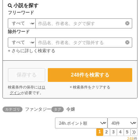
小説を探す
フリーワード
除外ワード
+ さらに詳しく検索する
保存する
248
件を検索する
検索条件の保存には
ロ
× 検索条件をクリアする
グイン
が必要です。
ファンタジー
令嬢
カテゴリ
タグ
1
2
3
4
5
248
件