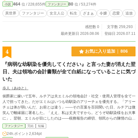
464
80
位 / 228,655件
位 / 53,274件
小説
ファンタジー
ながら、リリアは自分の価値を取り戻していく。 一方、彼女
を追い出した王都神殿では、聖香が腐り始めていた。
異世界
ファンタジー
女主人公
転生
ざまぁ
令嬢
恋愛
追放
感想数 0
文字数 259,293
最終更新日 2026.08.06
登録日 2026.07.11
4
お気に入り追加
806
『病弱な幼馴染を優先してください』と言った妻が消えた翌
日、夫は領地の会計書類が全て白紙になっていることに気づ
いた
歩人（あゆと）
侯爵家に嫁いで五年。ルチアは夫エミルの領地会計・社交・使用人管理を全て一
人で担ってきた。だがエミルはいつも幼馴染のアリーチェを優先する。「アリー
チェは体が弱いんだ、お前とは違う」——その言葉を百回聞いた日、ルチアは微
笑んで離縁届に署名した。「ええ、私は丈夫ですから。どうぞ幼馴染様をお大事
に」。翌朝、エミルが目にしたのは——税務報告の締切、領民からの陳情の山、
そして紅茶の淹れ方すら知らない自分。三ヶ月後、かつて「地味な妻」と呼ばれ
ファンタジー
完結
短編
たルチアは、辺境伯の財務顧問として辣腕を振るっていた。
24h.ポイント
2,634pt