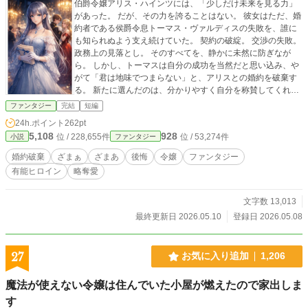
伯爵令嬢アリス・ハインツには、「少しだけ未来を見る力」
があった。 だが、その力を誇ることはない。 彼女はただ、婚
約者である侯爵令息トーマス・ヴァルディスの失敗を、誰に
も知られぬよう支え続けていた。 契約の破綻。 交渉の失敗。
政務上の見落とし。 そのすべてを、静かに未然に防ぎなが
ら。 しかし、トーマスは自分の成功を当然だと思い込み、や
がて「君は地味でつまらない」と、アリスとの婚約を破棄す
る。 新たに選んだのは、分かりやすく自分を称賛してくれる
令嬢だった。 その後。 アリスがいなくなった彼の周囲では、
ファンタジー
完結
短編
少しずつ歯車が狂い始める。 そして彼は、ようやく知ること
24h.ポイント
262pt
になる。 自分が有能だったのではない。 未来を視る彼女が、
5,108
928
位 / 228,655件
位 / 53,274件
小説
ファンタジー
陰で支え続けていただけだったのだと。 これは、地味と思わ
れながら、影から婚約者を支えていた才女の物語。
婚約破棄
ざまぁ
ざまあ
後悔
令嬢
ファンタジー
有能ヒロイン
略奪愛
文字数 13,013
最終更新日 2026.05.10
登録日 2026.05.08
27
お気に入り追加
1,206
魔法が使えない令嬢は住んでいた小屋が燃えたので家出しま
す