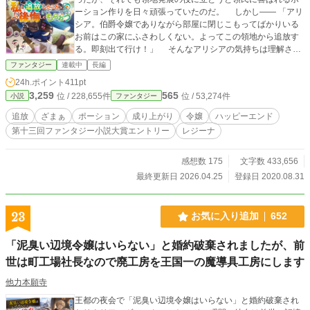
ーション作りを日々頑張っていたのだ。 しかし―― 「アリ
シア。伯爵令嬢でありながら部屋に閉じこもってばかりいる
お前はこの家にふさわしくない。よってこの領地から追放す
る。即刻出て行け！」 そんなアリシアの気持ちは理解され
ず、父親に領地を追い出されてしまう。 アリシアの父親は
ファンタジー
連載中
長編
知らなかったのだ。たった数年で大発展を遂げた彼の領地
24h.ポイント
411pt
は、すべてアリシアが大量生産していた数々のポーションの
3,259
565
位 / 228,655件
位 / 53,274件
小説
ファンタジー
お陰だったことを。 アリシアが【調合ＥＸ】――大陸全体
を見渡しても二人といない超レアスキルの持ち主だったこと
追放
ざまぁ
ポーション
成り上がり
令嬢
ハッピーエンド
を。 追放されたアリシアは隣領に向かい、ポーション作り
第十三回ファンタジー小説大賞エントリー
レジーナ
の腕を活かして大金を稼いだり困っている人を助けたりと認
められていく。 それとは逆に、元いた領地はアリシアがい
なくなった影響で次第に落ちぶれていくのだった。 ーーーー
感想数 175
文字数 433,656
ーー ーーー ※閲覧、お気に入り登録、感想等いつもありがと
最終更新日 2026.04.25
登録日 2020.08.31
うございます。励みになります。 ※2020.8.31 お陰様でHO
Tランキングに載ることができました。ご愛読感謝！ ※2020.
9.8 多忙につき感想返信はランダムとさせていただきます。
23
お気に入り追加
652
ご了承いただければと……！ ※書籍化に伴う改稿により、ア
リシアの口調が連載版と書籍で変わっています。もしかした
「泥臭い辺境令嬢はいらない」と婚約破棄されましたが、前
ら違和感があるかもしれませんが、「そういう世界線もあっ
世は町工場社長なので廃工房を王国一の魔導具工房にします
たんだなあ」と温かく見てくださると嬉しいです。 ※2023.6.
8追記 アリシアの口調を書籍版に合わせました。
他力本願寺
王都の夜会で「泥臭い辺境令嬢はいらない」と婚約破棄され