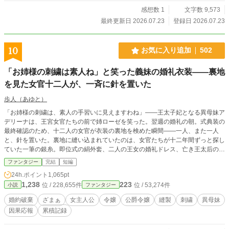
感想数 1
文字数 9,573
最終更新日 2026.07.23
登録日 2026.07.23
10
お気に入り追加
502
「お姉様の刺繍は素人ね」と笑った義妹の婚礼衣装——裏地
を見た女官十二人が、一斉に針を置いた
歩人（あゆと）
「お姉様の刺繍は、素人の手習いに見えますわね」――王太子妃となる異母妹ア
デリーナは、王宮女官たちの前で姉ローゼを笑った。翌週の婚礼の朝。式典装の
最終確認のため、十二人の女官が衣装の裏地を検めた瞬間――一人、また一人
と、針を置いた。裏地に縫い込まれていたのは、女官たちが十二年間ずっと探し
ていた一筆の銀糸。即位式の絹外套、二人の王女の婚礼ドレス、亡き王太后の弔
意の喪服。王家儀礼衣装のすべての裏地に、同じ手で、同じ糸で、同じ銀の花が
ファンタジー
完結
短編
縫い込まれていた。「アデリーナ様、これは――あなた様の手では、ございませ
24h.ポイント
1,065pt
ん」縫い手は、ずっと一人だった。それを十二年間、誰の名でも呼べなかっただ
1,238
223
位 / 228,655件
位 / 53,274件
小説
ファンタジー
けのこと。
婚約破棄
ざまぁ
女主人公
令嬢
公爵令嬢
縫製
刺繍
異母妹
因果応報
累積記録