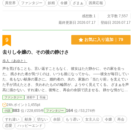
異世界
ファンタジー
妖精
令嬢
ざまぁ
因果応報
感想数 1
文字数 7,557
最終更新日 2026.07.17
登録日 2026.07.17
9
お気に入り追加
79
去りし令嬢の、その後の静けさ
歩人（あゆと）
声を荒げることも、言い返すこともなく、 彼女はただ静かに、その家を去っ
た。 残された者が気づくのは、いつも後になってから。 ——彼女が毎日してい
た、名もない献身の重さに。 婚約者の、夫の、家族の「当たり前」を支えてい
た手が消えたとき、 失われたものの輪郭が、ようやく見えてくる。 ざまぁを声
高に描かない。すれ違いと、後悔と、再会の余韻で読ませる。 静かな情がじん
わり効く、一話完結の短編集。 ※S01「捨てられ令嬢」のアルファポリス最適
ファンタジー
連載中
長編
化分割。 ※アルファ読者向け：関係性・感情の機微・余韻を最優先。
24h.ポイント
1,455pt
883
164
位 / 228,655件
位 / 53,274件
小説
ファンタジー
すれ違い
献身
切ない
余韻
もう遅い
女主人公
令嬢
再会
恋愛
ハッピーエンド