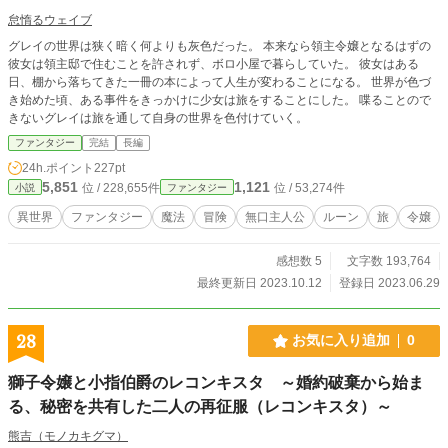
怠惰るウェイブ
グレイの世界は狭く暗く何よりも灰色だった。 本来なら領主令嬢となるはずの
彼女は領主邸で住むことを許されず、ボロ小屋で暮らしていた。 彼女はある
日、棚から落ちてきた一冊の本によって人生が変わることになる。 世界が色づ
き始めた頃、ある事件をきっかけに少女は旅をすることにした。 喋ることので
きないグレイは旅を通して自身の世界を色付けていく。
ファンタジー
完結
長編
24h.ポイント
227pt
5,851
1,121
位 / 228,655件
位 / 53,274件
小説
ファンタジー
異世界
ファンタジー
魔法
冒険
無口主人公
ルーン
旅
令嬢
感想数 5
文字数 193,764
最終更新日 2023.10.12
登録日 2023.06.29
28
お気に入り追加
0
獅子令嬢と小指伯爵のレコンキスタ ～婚約破棄から始ま
る、秘密を共有した二人の再征服（レコンキスタ）～
熊吉（モノカキグマ）