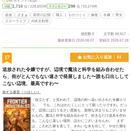
24h.ポイント
782pt
んぶ元通り。気づけば街の人に頼られて、王様からも呼ばれ
1,710
296
位 / 228,655件
位 / 53,274件
小説
ファンタジー
るように。 一方その頃、私を追い出した実家は、私がいない
と道具ひとつ直せずに大あわて。今さら「戻ってきて」と泣
追放
ざまぁ
前世の記憶
職人
ものづくり
修復
令嬢
聖女
きつかれても……もう遅いです。 ※本作は、既存作品を全面
スローライフ
AI本文利用
的に改稿（リライト）した作品です。
感想数 0
文字数 48,917
最終更新日 2026.08.07
登録日 2026.07.28
17
お気に入り追加
54
追放された令嬢ですが、辺境で魔法と科学を組み合わせた
ら、街がとんでもない速さで発展しました〜誰も口出しして
こない辺境、最高ですわ〜
旅する書斎（☆ほしい）
「役立たず」と笑われて、辺境の村へ追い出された令嬢エリ
ス。 でも、これはわたくしにとって願ったりですわ。だっ
て、辺境には口うるさい貴族も、面倒な決まりもございませ
んもの。魔法と科学を組み合わせて、好きなだけ道具を作れ
る。こんなに楽しい場所、ほかにございませんわ。 まず
は、こわれた家を直して、きれいな水を出して、やせた畑を