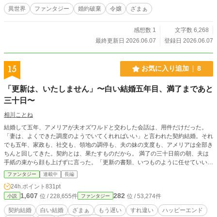
異世界
ファンタジー
婚約破棄
令嬢
ざまぁ
感想数 1
文字数 6,268
最終更新日 2026.06.07
登録日 2026.06.07
15
お気に入り追加
8
「更新は、いたしません」〜白い結婚五年目、満了まであと
三十日〜
相川ことね
結婚して五年、アメリアが夫オズワルドと交わした会話は、用件だけだった。
「妻は、よくできた調度のようでいてくれればいい」と言われた契約結婚。それ
でも五年、家政も、社交も、領地の調停も、夫の妹の支度も、アメリアは全部き
ちんと回してきた。契約とは、果たすものだから。 満了の三十日前の朝、夫は
手紙の束から顔も上げずに言った。「更新の書類、いつものように任せていい
か」 「更新は、いたしません」 その日から、伯爵家の何かが毎日ひとつずつ止
ファンタジー
連載中
長編
まっていく。夫が五年間、見ようともしなかったものの形に沿って。 隣領の伯
24h.ポイント
831pt
爵レナードだけが、満了の「その後」の話をしたがっている。 あと三十日。ア
1,607
282
位 / 228,655件
位 / 53,274件
小説
ファンタジー
メリアは指折り数えて、満了の日を楽しみに待っている。
契約結婚
白い結婚
ざまぁ
もう遅い
すれ違い
ハッピーエンド