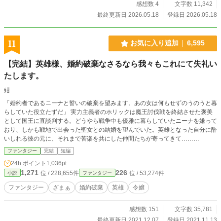
感想数 4
文字数 11,342
最終更新日 2026.05.18
登録日 2026.05.18
11
お気に入り追加
6,595
【完結】英雄様、婚約破棄なさるなら我々もこれにて失礼い
たします。
紺
「婚約者であるニーナと誓いの破棄を望みます。あの女は何もせずのうのうと暮
らしていた役立たずだ」 実力主義者のホリックは魔王討伐戦を終結させた褒美
として国王に直談判する。どうやら戦争中も優雅に暮らしていたニーナを嫌って
おり、しかも戦地で出会った聖女との結婚を望んでいた。英雄となった自分に酔
いしれる彼の元に、それまで苦楽を共にした仲間たちが寄ってきて……
「「「ならば我々も失礼させてもらいましょう」」」 信頼していた部下たちは
ファンタジー
完結
短編
唐突にホリックの元を去っていった。 微ざまぁあり。
24h.ポイント
1,036pt
1,271
226
位 / 228,655件
位 / 53,274件
小説
ファンタジー
ファンタジー
ざまぁ
婚約破棄
英雄
令嬢
感想数 151
文字数 35,781
最終更新日 2021.12.07
登録日 2021.11.13