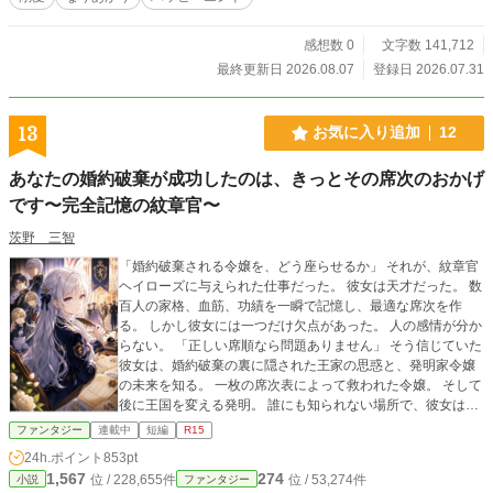
で――。 婚約破棄された敏腕令嬢の劇団再建と、彼女を最初
から推し続けた不器用な第二王子の身分差恋愛。最後に二千
人から名前を呼ばれるのは、他人ばかりを推してきたリゼッ
感想数 0
文字数 141,712
ト自身だった。
最終更新日 2026.08.07
登録日 2026.07.31
13
お気に入り追加
12
あなたの婚約破棄が成功したのは、きっとその席次のおかげ
です〜完全記憶の紋章官〜
茨野 三智
「婚約破棄される令嬢を、どう座らせるか」 それが、紋章官
ヘイローズに与えられた仕事だった。 彼女は天才だった。 数
百人の家格、血筋、功績を一瞬で記憶し、最適な席次を作
る。 しかし彼女には一つだけ欠点があった。 人の感情が分か
らない。 「正しい席順なら問題ありません」 そう信じていた
彼女は、婚約破棄の裏に隠された王家の思惑と、発明家令嬢
の未来を知る。 一枚の席次表によって救われた令嬢。 そして
後に王国を変える発明。 誰にも知られない場所で、彼女は未
来を書き換えていた。
ファンタジー
連載中
短編
R15
24h.ポイント
853pt
1,567
274
位 / 228,655件
位 / 53,274件
小説
ファンタジー