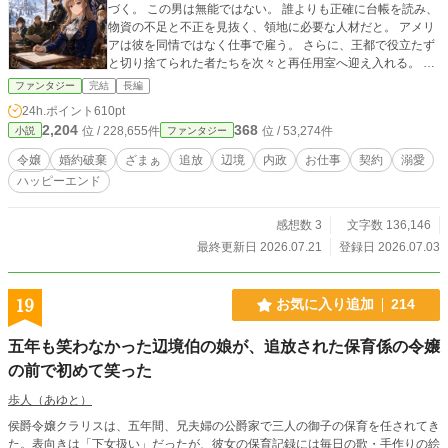
づく。 この男は無能ではない。 誰よりも正確に台帳を読み、
物資の不足と不正を見抜く、領地に必要な人材だと。 アメリ
アは彼を同情ではなく仕事で雇う。 さらに、王都で役立たず
と切り捨てられた者たちを次々と再任用室へ迎え入れる。 声
が小さい記録係。 魔力が弱い職人。 臆病者と笑われた元騎
ファンタジー
完結
長編
士。 前職を理由に拒まれた会計係。 王都では居場所を失った
24h.ポイント
610pt
彼らだったが、辺境ではそれぞれの力が噛み合い、領民の命
2,204
368
位 / 228,655件
位 / 53,274件
小説
ファンタジー
を救っていく。 しかし、彼らの前に立ちはだかるのは、王都
財務院と商会連盟の巨大な不正。 届かない冬越し金。 燃える
令嬢
婚約破棄
ざまぁ
追放
辺境
内政
お仕事
契約
溺愛
王都認証品。 偽装された帳簿。 止められた補給物資。 そし
ハッピーエンド
て、レオンを笑い者にした婚約破棄の裏側。 王都が捨てた人
材たちは、記録と契約と現場の成果で、腐った権威を追い詰
めていく。 「私はあなたたちを拾ったんじゃない。必要だか
感想数 3
文字数 136,146
ら選んだのよ」 これは、辺境令嬢が捨てられた人材に席を与
最終更新日 2026.07.21
登録日 2026.07.03
え、王国の冬と未来を救う、実務ざまぁファンタジー。
19
お気に入り追加
214
五年も笑わなかった辺境伯の娘が、追放された保育係の令嬢
の前で初めて笑った
歩人（あゆと）
侯爵令嬢クラリスは、五年間、兄夫婦の公爵家で三人の御子の保育を任されてき
た。表向きは「下女扱い」だったが、彼女の保育記録には毎日の歌・手作りの絵