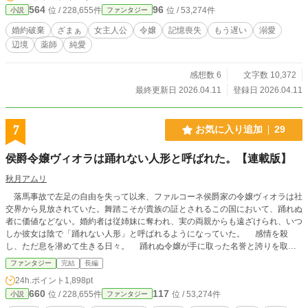
564
96
位 / 228,655件
位 / 53,274件
小説
ファンタジー
婚約破棄
ざまぁ
女主人公
令嬢
記憶喪失
もう遅い
溺愛
辺境
薬師
純愛
感想数 6
文字数 10,372
最終更新日 2026.04.11
登録日 2026.04.11
7
お気に入り追加
29
侯爵令嬢ヴィオラは踊れない人形と呼ばれた。【連載版】
秋月アムリ
落馬事故で左足の自由を失って以来、ファルコーネ侯爵家の令嬢ヴィオラは社
交界から見放されていた。舞踏こそが貴族の証とされるこの国において、踊れぬ
者に価値などない。婚約者は従姉妹に奪われ、実の両親からも遠ざけられ、いつ
しか彼女は陰で「踊れない人形」と呼ばれるようになっていた。 感情を殺
し、ただ息を潜めて生きる日々。 踊れぬ令嬢が手に取った名誉と誇りを取り
戻す武器は、剣でも権力でもなく、たった一つの楽器だった。 これは、型に
ファンタジー
完結
長編
はめられることを拒んだ一人の女性の、静かなる反逆の物語。 ※小説家になろ
24h.ポイント
1,898pt
う様にも投稿
660
117
位 / 228,655件
位 / 53,274件
小説
ファンタジー