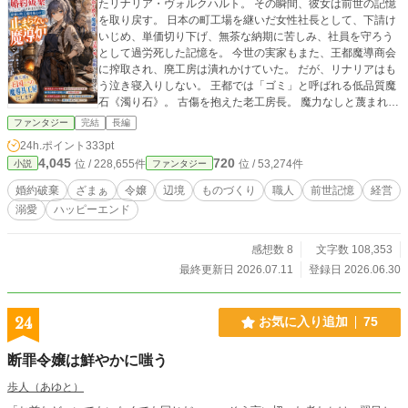
たリナリア・ヴォルクハルト。 その瞬間、彼女は前世の記憶
を取り戻す。 日本の町工場を継いだ女性社長として、下請け
いじめ、単価切り下げ、無茶な納期に苦しみ、社員を守ろう
として過労死した記憶を。 今世の実家もまた、王都魔導商会
に搾取され、廃工房は潰れかけていた。 だが、リナリアはも
う泣き寝入りしない。 王都では「ゴミ」と呼ばれる低品質魔
石《濁り石》。 古傷を抱えた老工房長。 魔力なしと蔑まれた
記録係の少女。 片脚の配達少年。 誰にも見向きされなかった
ファンタジー
完結
長編
人と素材を集め、リナリアは辺境のための小型魔導炉《常
24h.ポイント
333pt
火》を作り上げる。 止まる高級品より、人を救う安物を。 美
4,045
720
位 / 228,655件
位 / 53,274件
小説
ファンタジー
しい権威より、泥臭い記録を。 不当請求、名称横取り、材料
封鎖、偽造品事故、公開査問。 王都商会の妨害を、契約書と
婚約破棄
ざまぁ
令嬢
辺境
ものづくり
職人
前世記憶
経営
帳簿と職人の誇りで打ち砕く！ 捨てられた辺境令嬢が、廃工
溺愛
ハッピーエンド
房を王国一の魔導具工房へ再建する、痛快ものづくり逆転フ
ァンタジー。
感想数 8
文字数 108,353
最終更新日 2026.07.11
登録日 2026.06.30
24
お気に入り追加
75
断罪令嬢は鮮やかに嗤う
歩人（あゆと）