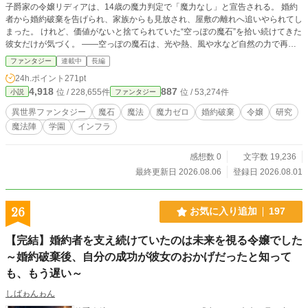
子爵家の令嬢リディアは、14歳の魔力判定で「魔力なし」と宣告される。 婚約
者から婚約破棄を告げられ、家族からも見放され、屋敷の離れへ追いやられてし
まった。 けれど、価値がないと捨てられていた“空っぽの魔石”を拾い続けてきた
彼女だけが気づく。 ――空っぽの魔石は、光や熱、風や水など自然の力で再び
魔力を満たせる。 学院で出会った魔法陣を研究する先輩レオンや仲間たちと、
ファンタジー
連載中
長編
魔石再生の研究を重ねる。 その発見は街を照らし、産業を動かし、やがて魔法
24h.ポイント
271pt
文明を揺るがす発明へと発展していく。 魔力ゼロと呼ばれた令嬢が、世界初の
4,918
887
位 / 228,655件
位 / 53,274件
小説
ファンタジー
魔石再生技術を生み出し、 魔法インフラを立て直していく――逆転成長ファン
タジー。
異世界ファンタジー
魔石
魔法
魔力ゼロ
婚約破棄
令嬢
研究
魔法陣
学園
インフラ
感想数 0
文字数 19,236
最終更新日 2026.08.06
登録日 2026.08.01
26
お気に入り追加
197
【完結】婚約者を支え続けていたのは未来を視る令嬢でした
～婚約破棄後、自分の成功が彼女のおかげだったと知って
も、もう遅い～
しばゎんゎん