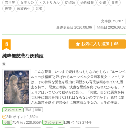
異世界
女主人公
ヒストリカル
従姉妹
婚約破棄
令嬢
貴族
復讐
家族再生
音楽
文字数 79,287
最終更新日 2026.08.06
登録日 2026.08.02
8
お気に入り追加
65
純粋無慈悲な妖精姫
翠
「こんな茶番、いつまで続けるつもりなのかしら」 “ルーンベ
ルクの妖精姫”と呼ばれるルーンベルク公爵家長女・フェリア
は、その特殊な髪色を理由に両親から育児放棄されていた過
去を持つ。 悪意と嘲笑、浅慮な思惑を向けられながらも、フ
ェリアはいつだって穏やかに笑う。 「何故、自分に悪意を持
つ相手に慈悲を向けなければならないのですか？」 妖精に愛
され妖精を愛す 純粋ゆえに無慈悲な少女の、人生の序章。
ファンタジー
完結
短編
24h.ポイント
1,682pt
754
136
位 / 228,655件
位 / 53,274件
小説
ファンタジー