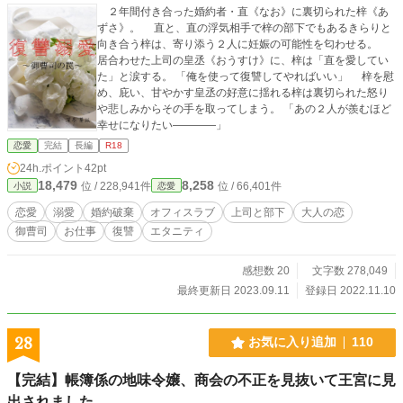
２年間付き合った婚約者・直《なお》に裏切られた梓《あ
ずさ》。 直と、直の浮気相手で梓の部下でもあるきらりと
向き合う梓は、寄り添う２人に妊娠の可能性を匂わせる。
居合わせた上司の皇丞《おうすけ》に、梓は「直を愛してい
た」と涙する。 「俺を使って復讐してやればいい」 梓を慰
め、庇い、甘やかす皇丞の好意に揺れる梓は裏切られた怒り
や悲しみからその手を取ってしまう。 「あの２人が羨むほど
幸せになりたい――――」
恋愛
完結
長編
R18
24h.ポイント
42pt
18,479
8,258
位 / 228,941件
位 / 66,401件
小説
恋愛
恋愛
溺愛
婚約破棄
オフィスラブ
上司と部下
大人の恋
御曹司
お仕事
復讐
エタニティ
感想数 20
文字数 278,049
最終更新日 2023.09.11
登録日 2022.11.10
28
お気に入り追加
110
【完結】帳簿係の地味令嬢、商会の不正を見抜いて王宮に見
出されました。