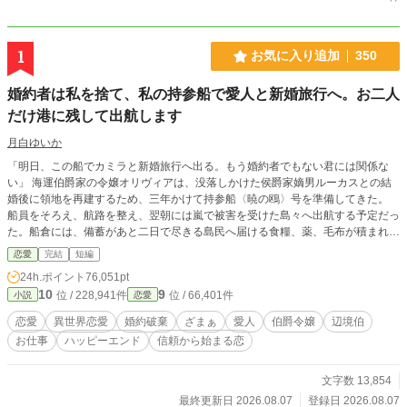
1
お気に入り追加
350
婚約者は私を捨て、私の持参船で愛人と新婚旅行へ。お二人
だけ港に残して出航します
月白ゆいか
「明日、この船でカミラと新婚旅行へ出る。もう婚約者でもない君には関係な
い」 海運伯爵家の令嬢オリヴィアは、没落しかけた侯爵家嫡男ルーカスとの結
婚後に領地を再建するため、三年かけて持参船〈暁の鴎〉号を準備してきた。
船員をそろえ、航路を整え、翌朝には嵐で被害を受けた島々へ出航する予定だっ
た。船倉には、備蓄があと二日で尽きる島民へ届ける食糧、薬、毛布が積まれて
いる。 ところが出航前日、港へ着いたオリヴィアが見たのは、船から降ろされ
恋愛
完結
短編
る救援物資と、代わりに積み込まれる衣装箱、酒樽、鏡台、長椅子だった。 船
24h.ポイント
76,051pt
上にはルーカスと、その愛人カミラがいる。 ルーカスはオリヴィアとの婚約を
10
9
位 / 228,941件
位 / 66,401件
小説
恋愛
一方的に解消し、カミラとの婚礼と新婚旅行、さらに自分の私的事業へ〈暁の
鴎〉号を使うと告げた。 「この毛布、少し獣臭いのですもの」 カミラも救援物
恋愛
異世界恋愛
婚約破棄
ざまぁ
愛人
伯爵令嬢
辺境伯
資を邪魔扱いし、自分の衣装と家具を優先する。 けれどルーカスは、大切な二
お仕事
ハッピーエンド
信頼から始まる恋
つの事実を軽んじていた。 〈暁の鴎〉号は、結婚が成立するまではオリヴィア
の所有物。そして船員たちを雇っているのは、オリヴィアの実家である。 救援
先を治めるフレデリック辺境伯は、島の備蓄があと二日だと伝えても、オリヴィ
文字数 13,854
アへ命令しない。 「この船をどうするかは、あなたが決めてください」 裏切ら
最終更新日 2026.08.07
登録日 2026.08.07