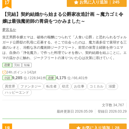
17
お気に入り追加
245
【完結】契約結婚から始まる公爵家改造計画 ～魔力ゴミ令
嬢は最強魔術師の胃袋をつかみました～
夢宮るか
貧乏男爵令嬢エマは、破格の報酬につられて「人食い公爵」と恐れられるヴォル
ガード公爵邸の乳母に応募する。そこで出会ったのは、魔力過多症で衰弱する三
歳のレオと、冷酷な氷の魔術師ジークフリート。前世の保育士経験を持つエマ
は、自身の「浄化魔力」で作った料理でレオを救い、契約結婚を結ぶことに。エ
マの温かさに触れ、ジークフリートの凍りついた心は次第に溶けていく。
恋愛
完結
短編
24h.ポイント
142pt
9,285
4,175
位 / 228,941件
位 / 66,401件
小説
恋愛
異世界
ファンタジー
転生者
幼児
お仕事
コミカル
溺愛
ハッピーエンド
文字数 34,767
最終更新日 2026.05.09
登録日 2026.03.29
18
お気に入り追加
28