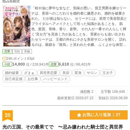
他力本願寺
「粉や油に夢中な女など、気味が悪い」 貧乏男爵令嬢セリー
ナは、美容へのこだわりを婚約者に嫌悪され、婚約を破棄さ
れた。 だが彼は知らない。 セリーナには、前世で美容部員と
ブライダルヘアメイクとして培った知識があることを。 肌
色、髪質、骨格、香り、姿勢。 その人が一番その人らしく輝
く“見せ方”を見抜く力があることを。 実家からも追い出され
たセリーナは、王都の外れに小さな美容サロンを開く。 訪れ
るのは、眼鏡を「陰気」と笑われた令嬢。 ふくよかな体型を
「醜い」と捨てられた令嬢。 日焼けした肌を「女らしくな
恋愛
完結
長編
い」と否定された辺境伯令嬢。 セリーナは彼女たちを、男を
24h.ポイント
63pt
見返すための別人にはしない。 眼鏡は知性の輝きに。 丸みは
14,800
6,618
位 / 228,941件
位 / 66,401件
小説
恋愛
蜂蜜色の優しさに。 日焼けした肌は、太陽の下で生きてきた
誇りに。 これは、見返すための変身ではない。 誰かに奪われ
婚約破棄
ざまぁ
異世界恋愛
美容
変身
サロン
王太子
た自分を、鏡の前で取り戻すための変身だ。 やがてその噂
自己肯定感
お仕事
ハッピーエンド
は、王太子、王妃、聖女、勇者にまで届き―― 王都の「美の
常識」を揺るがしていく。
感想数 2
文字数 106,446
最終更新日 2026.07.15
登録日 2026.06.09
26
お気に入り追加
27
光の王国、その最果てで 〜忌み嫌われた騎士団と異世界