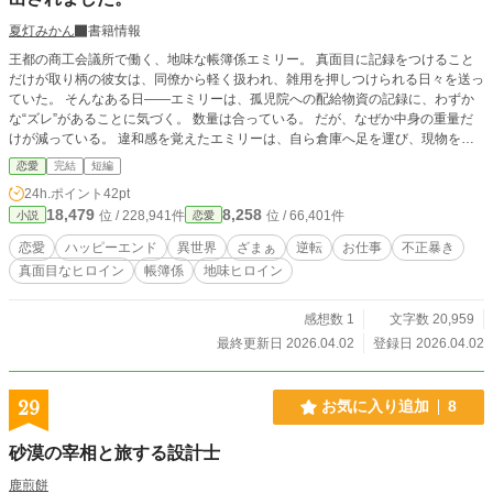
夏灯みかん
書籍情報
王都の商工会議所で働く、地味な帳簿係エミリー。 真面目に記録をつけること
だけが取り柄の彼女は、同僚から軽く扱われ、雑用を押しつけられる日々を送っ
ていた。 そんなある日――エミリーは、孤児院への配給物資の記録に、わずか
な“ズレ”があることに気づく。 数量は合っている。 だが、なぜか中身の重量だ
けが減っている。 違和感を覚えたエミリーは、自ら倉庫へ足を運び、現物を確
認する。 そこで見つけたのは、帳簿では見えない“静かな不正”だった。 しかし
恋愛
完結
短編
その矢先――不正の責任を押しつけられ、職場から追い出されそうになってしま
24h.ポイント
42pt
う。 それでもエミリーは諦めない。ただ一つ、自分が積み上げてきた“記録”を信
18,479
8,258
位 / 228,941件
位 / 66,401件
小説
恋愛
じて。 「では、正式な監査をお願いいたします」 やがてその記録は、王宮の政
務監査官リオンの目に留まり―― 隠されていた不正はすべて暴かれる。 そし
恋愛
ハッピーエンド
異世界
ざまぁ
逆転
お仕事
不正暴き
て、彼女を軽んじていた者たちは、その代償を支払うことになる。 これは、地
真面目なヒロイン
帳簿係
地味ヒロイン
味で目立たなかった一人の帳簿係が、 “正しく記録した”ことで不正を暴き、王宮
に見出されるまでの物語。
感想数 1
文字数 20,959
最終更新日 2026.04.02
登録日 2026.04.02
29
お気に入り追加
8
砂漠の宰相と旅する設計士
鹿煎餅