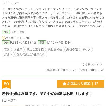
みるくてぃー
今王都で人気のファッションブランド『ブランリーゼ』 その全てのデザインを
手がけるのが伯爵令嬢であるこの私、リーゼ・ブラン。 一年程前、婚約者でも
あった王子に婚約破棄を言い渡され、長年通い続けた学園を去る事になったのだ
けれど、その際前世の記憶を取り戻し一人商売を始める事を決意する。 試行錯
誤の末、最初に手掛けたドレスが想像以上に評価をもらい、次第に人気を広めて
いくことになるが、その時国を揺るがす大事件が起きてしまう。 やがて国は変
恋愛
完結
長編
換の時を迎える事になるが、突然目の前に現れる元婚約者。一度は自分をフッた
24h.ポイント
127pt
相手をリーゼはどうするのか。 そして謎の青年との出会いで一度は捨て去った
9,871
4,445
位 / 228,941件
位 / 66,401件
小説
恋愛
恋心が再び蘇る。 【注意】恋愛要素が出てくるのは中盤辺りからになると思い
ます。最初から恋愛を読みたい方にはそぐわないかもしれません。 お仕事シリ
恋愛
お仕事
残念な王子様
異世界転生
悪役令嬢
ギャク
ーズの第二弾「ブランリーゼへようこそ」
ざまぁ
愛だの恋だの仕事だの
文字数 200,542
最終更新日 2019.01.28
登録日 2019.01.28
20
お気に入り追加
37
悪役令嬢は派遣です。契約外の溺愛はお断りします！
他力本願寺