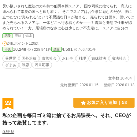
災い扱いされた魔法の力を持つ伯爵令嬢スノア。 国や両親に捨てられ、商人に
連れられて常夏の国へと辿り着く。 そこでスノアはお仕事に励むのだが、役に
立つたびに“売られる”という不思議な日々が始まる。 売られては働き、働いては
また売られるスノアは、一体どこへ行き着くのか――？ 魔法と発想で仕事が認
められていく一方、居場所のなさに心は少しだけ不安定に。 スノアは自分の居
場所を見つけ、幸せになれるのでしょか？ 本編完結後、ざまぁ番外編あり。
恋愛
完結
短編
24h.ポイント
120pt
10,248
4,591
位 / 228,941件
位 / 66,401件
小説
恋愛
異世界
国外追放
貴族社会
お仕事
料理
姉妹対決
魔法社会
ざまぁ
淡恋
因果応報
文字数 10,404
最終更新日 2026.01.15
登録日 2026.01.13
22
お気に入り追加
53
私の企画を毎日ゴミ箱に捨てるお局課長へ。それ、CEOが
拾って絶賛してます。
冬野 結