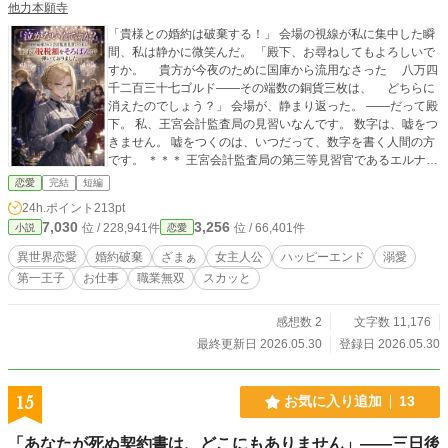
他力本願寺
女を愛しているからこそ手放そうとして――。 必要だから残
るのではない。 救われた恩があるからでもない。 どこへでも
「貴様との婚約は破棄する！」 会場の視線が私に集中した瞬
行ける私が、それでもあなたを選びます。 追放ざまぁ×有能
間、私は静かに微笑んだ。 「殿下、お尋ねしてもよろしいで
ヒロイン×四十代イケオジ辺境伯。 不器用な年の差じれじれ
すか。 貴方が今夜のために国庫から流用なさった 八万四
恋愛と、女性の自立を描くハッピーエンド。 全１６話完結の
千二百三十七ゴルド——その端数の銅貨三枚は、 どちらに
中編。
消えたのでしょう？」 会場が、静まり返った。 ——だって殿
下。 私、王宮会計監査局の見習いなんです。 数字は、嘘をつ
きません。 嘘をつくのは、いつだって、数字を書く人間の方
です。 ＊＊＊ 王宮会計監査局の第三等見習官であるエルナ・
ヴァルトハイムは、公金横領の疑いがある第二王子フィリッ
恋愛
完結
短編
プを内偵するため、地味な令嬢を装い婚約者として監視を続
24h.ポイント
213pt
けていた。 しかし、算術を忌み嫌う愚かな王子は、自らの罪
7,030
3,256
位 / 228,941件
位 / 66,401件
小説
恋愛
にも気づかず、卒業舞踏会の場でエルナを糾弾。見目麗しい
男爵令嬢との「真実の愛」を語り、身勝手な婚約破棄を突き
異世界恋愛
婚約破棄
ざまぁ
女主人公
ハッピーエンド
溺愛
つける。 「私が泣くと思って、わざわざこの場をお選びにな
第一王子
お仕事
職業無双
スカッと
ったのですか？」 国庫を食いつぶす不正な支出の数々を、三
年間鍛え上げた完璧な記憶力と算盤で、一銅貨の狂いもなく
暴き立てるエルナ。 無慈悲な数字の羅列と証拠を前に、王子
感想数 2
文字数 11,176
と男爵令嬢、そして欲深い共犯者たちは次々と崩れ落ちてい
最終更新日 2026.05.30
登録日 2026.05.30
く。 そして、完璧な断罪劇を見届けたエルナの直属の上司
——王位継承順位第一位のレオンハルト殿下が、ついに歩み
出てきて……？ ※数字と規律を愛する冷静沈着なヒロイン
15
お気に入り追加
13
が、愚かな王子を容赦なく追い詰める爽快な「ざまぁ」短編
（前6話）です。
「あなたが死ぬ契約書は、どこにもありません」――三日後