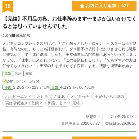
書士と、死ぬことを受け入れてきた祓い屋の、現代怪異×相続
16
お気に入り追加
527
実務×男女バディミステリー。 全八話完結。
【完結】不用品の私、お仕事辞めます〜まさか追いかけてく
るとは思っていませんでした
buchi
書籍情報
メガネがコンプレックスだけど、どこか飄々としたヒロイン・へスターは王宮勤
務。有能なのに、ちっとも評価されず、ダメ部下の後始末ばかりさせられる職場
に嫌気がさして、遂に退職。しかし、王立修道院の院長様にあっという間に見つ
かって、「仕事、出来たわよね？」「この書類任せるわ！」「でもザマアの方は
任せてちょうだい！」王家の力を振りかざす院長による、凄惨な復讐劇が始まっ
た……！？ 突然退職した主人公を探し回っていた上司は、熱烈に追い掛け回す
恋愛
完結
短編
が、院長さまが、「あいつもザマア対象ですわ！」 へスターは、修道院からさ
24h.ポイント
142pt
らわれて？上司のお屋敷に閉じ込められる羽目に……（パワハラなの？） な
9,285
4,175
位 / 228,941件
位 / 66,401件
小説
恋愛
お、この話は、誰も手を下していないのに、どんどん上部まで、ザマァが進みま
す。全１６話。二万四千字。すぐに終わります。
ハッピーエンド
お仕事
ざまあ
メガネっ子
王妃様たちは味方
実は溺愛過ぎて監禁？
溺愛、甘々
完結
感想数 4
文字数 25,023
最終更新日 2026.06.27
登録日 2026.06.26