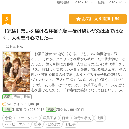
最終更新日 2026.07.18
登録日 2026.07.17
5
お気に入り追加
54
【完結】想いを届ける洋菓子店 ―受け継いだのは店ではな
く、人を想う心でした―
しばゎんゎん
「お菓子は食べればなくなる。でも、その時間は心に残
る。」 それが、クラリスが祖母から教わった一番大切なこと
だった。 教えを胸にお客様一人ひとりの想いに寄り添うクラ
リス。 昨日より美味しいお菓子を追い求める職人エマ。 その
想いと技術を最高の形で届けようとする洋菓子店の跡取り、
ヴィンセント。 三人が目指すものは少しずつ違う。 けれど、
その先にある願いは一つだった。 お菓子を通して、人を想う
心を届けるために。 「お客様に笑顔になってほしい。」 人を
想う心は、人から人へ、そして店から店へと受け継がれてい
恋愛
完結
長編
く。
24h.ポイント
1,087pt
1,376
790
位 / 228,941件
位 / 66,401件
小説
恋愛
恋愛
ファンタジー
洋菓子店
日常
祖母の教え
成長
ハッピーエンド
接客
ほのぼの
お仕事