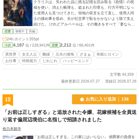
クラリスは、失われた品に残る記憶を読み取る《拾憶》の祝
福を使い、消えた帳簿も、盗まれた印章も、行方不明になっ
た使用人も見つけてきた。領地の収支を立て直し、使用人同
士の揉め事を収め、夫が社交界で恥をかかないよう陰で支え
続けた。 けれどアルベールは、その働きをすべて「妻なら当
然」の一言で片づけ、クラリスの旧友を新しい妻に迎えると
恋愛
連載中
長編
いう。 泣いて縋ると思われていることに腹を立てたクラリス
24h.ポイント
355pt
は、結婚指輪を置き、亡き母から渡された古い鍵だけを持っ
4,187
2,212
位 / 228,941件
位 / 66,401件
小説
恋愛
て侯爵家を出た。 彼女が向かったのは、王都から遠く離れた
辺境の鐘楼町。そこで古びた税関小屋を借り、捨てられた品
異世界
女主人公
離縁
元夫の後悔
ざまぁ
有能ヒロイン
と、帰る場所をなくした人々のための「遺失物相談所」を開
お仕事
特殊能力
じれじれ
ハッピーエンド
くことにする。 最初に現れた客は、ルシアンと名乗る無愛想
な男だった。 ところが宿の主人も、町の兵士も、前夜に彼と
酒を飲んだ者さえ、朝になると彼の存在を忘れていた。 ただ
文字数 44,359
一人、クラリスを除いて。 「おはようございます、ルシアン
最終更新日 2026.07.27
登録日 2026.07.26
殿下。砂糖は一つでしたね」 何気なく名前を呼ばれた男は、
ひどく傷ついた人のような顔でクラリスを見つめた。 ルシア
ンの正体は、十二年前に王国の記録から消された第三王弟。
13
お気に入り追加
136
彼にかけられた忘却の呪いを解くには、王国各地に隠された
七つの遺失物を探し出さなければならないという。 そして最
「お前は正しすぎる」と追放された令嬢、花嫁候補を全員送
初の手がかりは、クラリスの離縁状に押された侯爵家の印章
り返す偏屈辺境伯に名指しで招請されました
だった。 捨てられた指輪、届かなかった手紙、持ち主を拒む
人形、名前を削られた墓石。それらの声を拾うたび、二人は
他力本願寺
王家が歴史から消した罪へ近づいていく。 一方、クラリスを
追い出した侯爵家では、帳簿も領地経営も立ち行かなくな
「お前は正しすぎる。この家にはいらない」 侯爵家の負債を