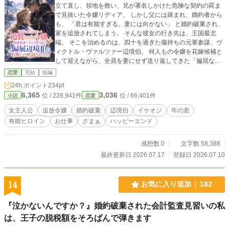
り、アルベールはようやく妻が担っていたものの大きさに気
立て直し、領地を救い、兄が署名しかけた危険な契約の罠ま
づき始める。 けれど、もう遅い。 他の誰があなたを忘れて
で見抜いた令嬢リディア。 しかし父には疎まれ、婚約者から
も、私は何度でも見つけます。 これは「無能」と捨てられた
も、 「君は有能すぎる。妻には向かない」 と婚約破棄され、
元侯爵夫人が、忘れられた王弟とともに国中の記憶を取り戻
家を追放されてしまう。 そんな彼女の行き先は、王国最北
し、誰かに与えられた居場所ではなく、自分で選んだ家へ帰
端。 そこを治めるのは、四十を過ぎた傷持ちの元軍参謀、ヴ
るまでの物語。 ※元夫との復縁はありません。じれじれの恋
ィクトル・ヴァルツァー辺境伯。 何人もの令嬢を花嫁候補と
愛と謎解きを経て、最後はハッピーエンドです。
して迎えながら、全員を妻にせず送り返してきた「偏屈な
男」だった。 ところが、リディアの招請状にはこう記されて
恋愛
完結
短編
いた。 『招請者指定候補 リディア・グレイスフォード』 な
24h.ポイント
234pt
ぜか彼女だけが、辺境伯本人から名指しされていたのだ。 北
6,365
3,036
位 / 228,941件
位 / 66,401件
小説
恋愛
境へ着いたリディアを待っていたのは、甘い歓迎ではなかっ
た。 「道中の雪解け水はどうだった」 「東の村の煙突の数
女主人公
追放令嬢
婚約破棄
辺境伯
イケオジ
年の差
は？」 「護衛の馬の消耗は？」 顔も持参金も見ず、彼女の実
有能ヒロイン
お仕事
ざまぁ
ハッピーエンド
務能力だけを試したヴィクトルは、静かに告げる。 「なるほ
ど。君は飾りではないな」 生まれて初めて、自分の能力その
ものを認められた。 ――その直後。 「だが、君を妻にする気
感想数 0
文字数 58,388
はない」 では、なぜ私を名指ししたのですか？ やがてリディ
最終更新日 2026.07.17
登録日 2026.07.10
アは知る。 「送り返された花嫁候補」たちは没落していなか
った。 商会主。 補給隊長。 学校長。 彼女たちは捨てられた
のではない。 北境で実務を学び、資金と推薦状を与えられ、
14
お気に入り追加
182
自分の人生へ「送り出されて」いたのだ。 そしてヴィクトル
がリディアを呼んだ本当の理由は――。 『単なる救済対象に
『泣かないんですか？』婚約破棄された会計監査見習いの私
あらず。採用候補として招請』 追放された有能令嬢が、帳簿
は、王子の脱税額をそろばんで弾きます
と現場を見る力で北境を救い、彼女を捨てた実家を見返して
いく。 一方、誰よりもリディアを尊重する偏屈辺境伯は、彼