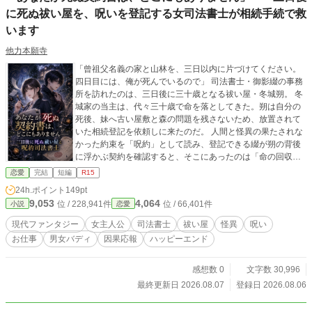
に死ぬ祓い屋を、呪いを登記する女司法書士が相続手続で救
います
他力本願寺
「曾祖父名義の家と山林を、三日以内に片づけてください。
四日目には、俺が死んでいるので」 司法書士・御影綴の事務
所を訪れたのは、三日後に三十歳となる祓い屋・冬城朔。 冬
城家の当主は、代々三十歳で命を落としてきた。朔は自分の
死後、妹へ古い屋敷と森の問題を残さないため、放置されて
いた相続登記を依頼しに来たのだ。 人間と怪異の果たされな
かった約束を「呪約」として読み、登記できる綴が朔の背後
に浮かぶ契約を確認すると、そこにあったのは「命の回収」
ではなく、「貸与霊力の返還」という文字だった。 あなたが
恋愛
完結
短編
R15
死ぬと書いてある契約書は、どこにもない。 真相を調べるた
24h.ポイント
149pt
め、綴は危険を承知で呪約を仮登記する。だが空欄にしたは
9,053
4,064
位 / 228,941件
位 / 66,401件
小説
恋愛
ずの次順位承継人は、朔の妹・澪の名前で埋められてしまっ
た。 助けるための手続きが、別の人間を次の債務者にした。
現代ファンタジー
女主人公
司法書士
祓い屋
怪異
呪い
自らの判断に責任を負うため、綴は呪いを自分の身体へ移
お仕事
男女バディ
因果応報
ハッピーエンド
し、朔の父が二十年前に残した戸籍、未提出書類、森の登記
記録をたどっていく。 やがて明らかになるのは、歴代当主の
死が正当な対価ではなく、冬城家が怪異から借りた力を私物
感想数 0
文字数 30,996
化した結果だったという事実。 一人を差し出せば、町は守ら
最終更新日 2026.08.07
登録日 2026.08.06
れる。 そう主張する一族の管理者に、綴は武力ではなく、記
録と契約と本人の同意で立ち向かう。 呪いを登記する女司法