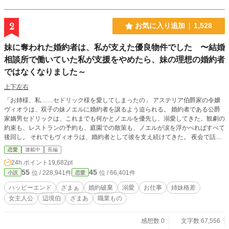
れた痛みを抱えながら、オリヴィアは自分で救援続行を決める。船員たちと物資
を積み戻し、翌朝、予定どおり出航すると宣言した。 それでもルーカスは、招
待客の前ならオリヴィアは逆らえないと考え、新婚旅行の出航式を強行する。
2
お気に入り追加
1,528
「錨を上げろ。出航だ！」 しかし、船員は誰一人動かなかった。 これは、自分
を財産として扱った元婚約者と愛人を直接船から降ろし、救援を成功させた海運
妹に奪われた婚約者は、私が支えた優良物件でした 〜結婚
令嬢が、船と信用、新しい定期航路、そして判断を尊重してくれる相手との未来
を自分の手で選び直す物語。 全6話・完結。直接ざまぁ、お仕事上の正当評価、
相談所で働いていた私が支援をやめたら、妹の理想の婚約者
対等な関係から始まる異世界恋愛です。 婚約を解消するという申し出は、受け
ではなくなりました～
入れます。 ですが、この船をどう使うかまで、あなたに決めさせるつもりはあ
りません。
上下左右
「お姉様、私……セドリック様を愛してしまったの」 アステリア伯爵家の令嬢
ヴィオラは、双子の妹ノエルに婚約者を譲るよう迫られる。 婚約者である公爵
家嫡男セドリックは、これまでも何かとノエルを優先し、溺愛してきた。観劇の
約束も、レストランの予約も、庭園での散策も、ノエルが涙を浮かべればすべて
後回し。 それでもヴィオラは、婚約者として彼を支え続けてきた。 夜会で話す
話題、贈答品の選定、食事の手配、さらにはノエルが喜ぶ花や菓子まで。 セド
恋愛
連載中
長編
リックが社交界で「気配りのできる優良な公爵家嫡男」と評されていたのは、す
24h.ポイント
19,682pt
べてヴィオラの支援があったからだった。 そんな、ヴィオラには前世の記憶が
55
45
位 / 228,941件
位 / 66,401件
小説
恋愛
あった。 日本で結婚相談所のカウンセラーとして働き、数多くの縁談を見てき
た彼女には分かっていた。 婚約者より別の女性を優先する男。 相手の我慢を当
ハッピーエンド
ざまぁ
婚約破棄
溺愛
お仕事
姉妹格差
然だと思う男。 自分を支えてくれる人の価値に気づけない男。 この縁談は、す
女主人公
辺境伯
ざまあ
職業もの
でに破綻していると察した彼女は婚約解消を受け入れた ただし同時に、宣言し
た。 「婚約者としての支援も本日もって終了いたします」 ヴィオラの支援がな
くなった途端、セドリックの評判は崩れ始める。 選ぶ店は外れ、贈り物は好み
感想数 0
文字数 67,556
からずれ、夜会では場違いな服装で自慢話ばかり。やがてノエルも気づく。自分