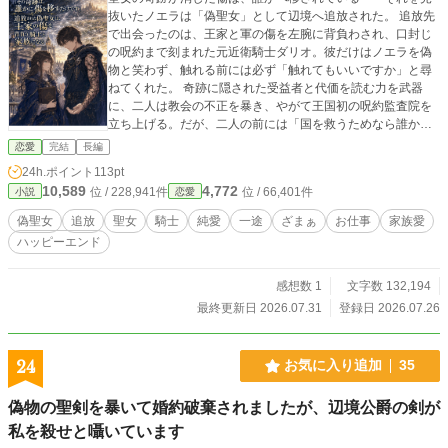
抜いたノエラは「偽聖女」として辺境へ追放された。 追放先
で出会ったのは、王家と軍の傷を左腕に背負わされ、口封じ
の呪約まで刻まれた元近衛騎士ダリオ。彼だけはノエラを偽
物と笑わず、触れる前には必ず「触れてもいいですか」と尋
ねてくれた。 奇跡に隠された受益者と代価を読む力を武器
に、二人は教会の不正を暴き、やがて王国初の呪約監査院を
立ち上げる。だが、二人の前には「国を救うためなら誰かを
犠牲にしてよい」と信じる者たちが次々と現れて――。 追放
恋愛
完結
長編
された偽聖女と傷ついた騎士が、押しつけられた運命をほど
24h.ポイント
113pt
き、恋人、夫婦、そして家族になるまでの異世界恋愛ファン
10,589
4,772
位 / 228,941件
位 / 66,401件
小説
恋愛
タジー。 全50話・完結／ハッピーエンド。 ※「その奇跡は、
誰かに傷を移すだけです」追放された偽聖女は、王家の傷を
偽聖女
追放
聖女
騎士
純愛
一途
ざまぁ
お仕事
家族愛
押しつけられた騎士を救う」の連載版です。7話までは短編と
ハッピーエンド
同内容です。短編お読みの方は８話からお読みください。 htt
ps://www.alphapolis.co.jp/novel/783754966/848072700
感想数 1
文字数 132,194
最終更新日 2026.07.31
登録日 2026.07.26
24
お気に入り追加
35
偽物の聖剣を暴いて婚約破棄されましたが、辺境公爵の剣が
私を殺せと囁いています