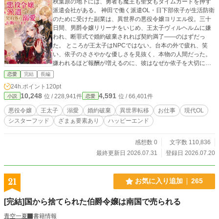
秋葉原の地下には、勇者も魔王も聖女もタイムカードを押す
派遣会社がある。 神田で働く派遣OL・日下部依子が生活防衛
のために受けた副業は、異世界の悪役令嬢ヨリエル役。三十
日間、男爵令嬢リリーナをいじめ、王太子ヴィルヘルムに嫌
われ、断罪式で婚約破棄されれば契約満了――のはずだっ
た。 ところが王太子はNPCではない。台本の外で疲れ、笑
い、依子のささやかな優しさを見抜く、本物の人間だった。
嫌われるほど報酬が増えるのに、彼はなぜか依子を大切にし
始める。 しかもリリーナは、断罪式の翌日に王太子が殺さ
恋愛
完結
長編
れ、自分も口封じされる未来を夢で見ていた。 『君の定時は
24h.ポイント
120pt
守る。だから、明日も来てほしい』 婚約破棄は業務内。溺愛
10,248
4,591
位 / 228,941件
位 / 66,401件
小説
恋愛
は契約外。 人を役割として消費する台本を、派遣悪役令嬢が
契約書と勤務記録と仲間の選択で破る、お仕事×溺愛ラブコ
悪役令嬢
王太子
溺愛
婚約破棄
異世界転移
お仕事
現代OL
メ。 ※全40話 完結保証
シスターフッド
ざまぁ要素あり
ハッピーエンド
感想数 0
文字数 110,836
最終更新日 2026.07.31
登録日 2026.07.20
21
お気に入り追加
265
[完結]国から捨てられた伯爵令嬢は南国で売られる
青空一夏
書籍情報