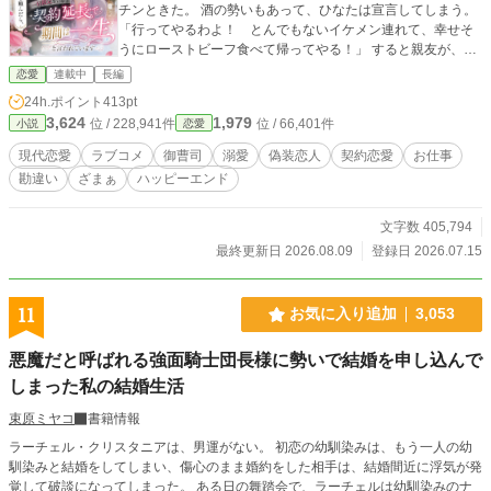
チンときた。 酒の勢いもあって、ひなたは宣言してしまう。
「行ってやるわよ！ とんでもないイケメン連れて、幸せそ
うにローストビーフ食べて帰ってやる！」 すると親友が、本
当にレンタル彼氏を予約してしまった。 そして結婚式当日。
恋愛
連載中
長編
ホテルのロビーで待っていたのは、黒いスーツを着た、恐ろ
24h.ポイント
413pt
しく顔のいい男。 ひなたは迷わず声をかける。 「レンタル彼
3,624
1,979
位 / 228,941件
位 / 66,401件
小説
恋愛
氏の方ですよね？」 「違う」 「すみませんでした！」 「待
て」 「はい？」 「……俺がやる」 「何をですか？」 「彼氏
現代恋愛
ラブコメ
御曹司
溺愛
偽装恋人
契約恋愛
お仕事
を」 こうして始まった、一日限りの偽装恋愛。 ところがこの
勘違い
ざまぁ
ハッピーエンド
男、妙に態度が大きい。愛想はない。恋人のふりはやたら上
手い。しかも元婚約者の前で、ひなたを勝手に「婚約者」と
紹介してしまう。 それでも無事に結婚式を終え、これで二度
文字数 405,794
と会わないはずだった。 ――翌朝までは。 出社したひなたの
最終更新日 2026.08.09
登録日 2026.07.15
前で、新任専務として紹介された男を見て、彼女は固まる。
「本日付で専務に就任した、九条蓮だ」 昨日のレンタル彼氏
が、うちの会社の御曹司なんですけど!? しかも蓮は、なぜか
11
お気に入り追加
3,053
偽装恋愛を終わらせる気がないらしい。 「昨日で契約終了で
すよね？」 「延長する」 「何日ですか？」 「一生」 「長い
悪魔だと呼ばれる強面騎士団長様に勢いで結婚を申し込んで
長い長い！ そんな契約期間、聞いたことありませんか
しまった私の結婚生活
ら！」 仕事は完璧、容姿も完璧、なのに恋愛だけは壊滅的。
嫉妬しても認めない。 デートの仕方も知らない。 サプライズ
束原ミヤコ
書籍情報
と迷惑の区別もつかない。 そんなポンコツ御曹司に振り回さ
れながら、傷ついていたひなたの日常は、少しずつ賑やかに
ラーチェル・クリスタニアは、男運がない。 初恋の幼馴染みは、もう一人の幼
変わっていく。 一日限定だったはずの偽装恋愛。 なのに気づ
馴染みと結婚をしてしまい、傷心のまま婚約をした相手は、結婚間近に浮気が発
けば、彼のほうが本気になっていて――。 笑って、喧嘩し
覚して破談になってしまった。 ある日の舞踏会で、ラーチェルは幼馴染みのナ