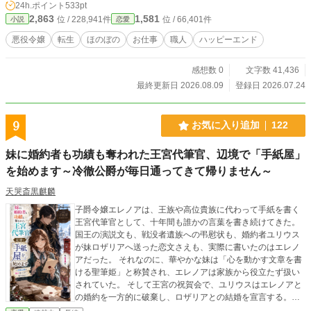
24h.ポイント
533pt
屋を開く。 持ち込まれるのは、ただの壊れた魔導具じゃない。亡き夫がくれた
2,863
1,581
位 / 228,941件
位 / 66,401件
小説
恋愛
魔導カイロ、子どもの声で目を覚ます玩具、焦げついたパン屋のオーブン——ど
れも、持ち主の思い出がしみついている。リーゼはそれを、思い出ごと預かっ
悪役令嬢
転生
ほのぼの
お仕事
職人
ハッピーエンド
て、直していく。 無口な隣の金物屋ヴィム、住み着いた孤児のピコ、口の悪い
大家のダリア婆さん。壊れたものを抱えた人たちに囲まれて、リーゼの路地裏は
感想数 0
文字数 41,436
少しずつ温かくなっていく。 ——それでも、たったひとつだけ、リーゼには直
せない魔導具があった。母の形見の、鳴らないオルゴール。母が死んだあの日か
最終更新日 2026.08.09
登録日 2026.07.24
ら、ずっと沈黙している小さな箱。 「私だけは、誰にも直してもらえない」。
そう思っていたリーゼが、直すのを諦めたその日に、箱は静かに目を覚ます。
※本作は『小説家になろう』『カクヨム』にも掲載しています。
9
お気に入り追加
122
妹に婚約者も功績も奪われた王宮代筆官、辺境で「手紙屋」
を始めます～冷徹公爵が毎日通ってきて帰りません～
天哭斎黒麒麟
子爵令嬢エレノアは、王族や高位貴族に代わって手紙を書く
王宮代筆官として、十年間も誰かの言葉を書き続けてきた。
国王の演説文も、戦没者遺族への弔慰状も、婚約者ユリウス
が妹ロザリアへ送った恋文さえも、実際に書いたのはエレノ
アだった。 それなのに、華やかな妹は「心を動かす文章を書
ける聖筆姫」と称賛され、エレノアは家族から役立たず扱い
されていた。 そして王宮の祝賀会で、ユリウスはエレノアと
の婚約を一方的に破棄し、ロザリアとの結婚を宣言する。
「その恋文を書いたのは、私です」 初めて真実を口にしたエ