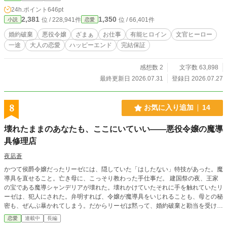
も、必ず本人に選ばせてくれた。 「役に立てない日も、あな
24h.ポイント
646pt
たと食事がしたい」 少しずつ自分の人生を取り戻すリディ
2,381
1,350
位 / 228,941件
位 / 66,401件
小説
恋愛
ア。だが、彼女の名を無断で使った立ち退き計画が、三村二
百十八世帯の暮らしを奪おうとしていた。 静かなざまぁ、お
婚約破棄
悪役令嬢
ざまぁ
お仕事
有能ヒロイン
文官ヒーロー
仕事、じれじれの大人恋愛。誰かの代わりに嫌われることを
一途
大人の恋愛
ハッピーエンド
完結保証
やめた元悪役令嬢が、最後は自分の望む相手と未来を選ぶ、
完結済みハッピーエンド。 ※自作短編：婚約破棄、承りまし
た。王家から押しつけられた三百二十七件は、すべてお返し
感想数 2
文字数 63,898
します～「灰色の悪役令嬢」は湖畔の書記官に大切にされる
最終更新日 2026.07.31
登録日 2026.07.27
～ に連載版です。 第6話までは同内容となりますので短編
お読みの方は第7話からお読みください。
8
お気に入り追加
14
壊れたままのあなたも、ここにいていい――悪役令嬢の魔導
具修理店
夜凪蒼
かつて侯爵令嬢だったリーゼには、隠していた「はしたない」特技があった。魔
導具を直せること。亡き母に、こっそり教わった手仕事だ。 建国祭の夜、王家
の宝である魔導シャンデリアが壊れた。壊れかけていたそれに手を触れていたリ
ーゼは、犯人にされた。弁明すれば、令嬢が魔導具をいじれることも、母との秘
密も、ぜんぶ暴かれてしまう。だからリーゼは黙って、婚約破棄と勘当を受け入
れた。 流れ着いたのは下町の路地裏。皮肉にも、その「はしたない特技」だけ
恋愛
連載中
長編
が、彼女を食べさせてくれた。錆びた鈴を軒先に吊るして、リーゼは小さな修理