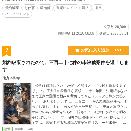
婚約破棄
お仕事
鍛冶師
有能ヒロイン
職人
成長
ハッピーエンド
文字数 28,809
最終更新日 2026.08.09
登録日 2026.08.01
7
お気に入り追加
153
婚約破棄されたので、三百二十七件の未決裁案件を返上しま
す
他力本願寺
「婚約は解消したい。だが、相談役として今後も僕を支えて
ほしい」 王太子の身勝手な要求に、十一年間、決定権もない
まま王家の難題と恨みを背負ってきたリディアは静かに答え
た。 「承りました。では、三百二十七件の未決裁案件も、す
べてお返しします」 彼女が去った王都では、王族と重臣たち
が自分の名で決断を迫られ、隠されていた責任が次々と明る
みに出ていく。 一方、湖畔の自治都市レーヴェへ移ったリデ
ィアは、誠実すぎる丸眼鏡の書記官長オスカーと出会う。彼
は彼女の働きを当然と思わず、仕事の範囲も報酬も休む日
恋愛
連載中
長編