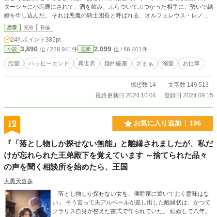
て、ときどき不意打ちで甘い。 恋愛初心者の御曹司と、世話
ターシャに小馬鹿にされて、酒を飲み、ふらついてぶつかった相手に、勢いで結
焼き会社員の、勘違いから始まる溺愛系お仕事ラブコメデ
婚を申し込んだ。 それは悪魔の騎士団長と呼ばれる、オルフェレウス・レノク
ィ。
スだった。
恋愛
完結
長編
24h.ポイント
385pt
3,890
2,099
位 / 228,941件
位 / 66,401件
小説
恋愛
恋愛
ハッピーエンド
異世界
婚約破棄
ざまぁ
溺愛
お仕事
感想数 14
文字数 149,513
最終更新日 2024.10.04
登録日 2024.09.15
12
お気に入り追加
196
『「落とし物しか探せない無能」と離縁されましたが、私だ
けが忘れられた王弟殿下を覚えています ～捨てられた品々
の声を聞く相談所を始めたら、王国
大黒天喜多
「落とし物しか探せない女を、侯爵家に置いておく意味はな
い」 そう言って夫アルベールが差し出した離縁状は、かつて
クラリス自身が整えた書式で作られていた。 結婚して八年。