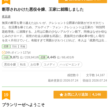
断罪されかけた悪役令嬢、王家に就職しました
夜凪蒼
無実の断罪を乗り越えたはいいが、クレシェント公爵家の財政がガタガタだっ
た。 生活費を稼ぐため、アルディア・フォン・クレシェントは王家の「特別問
題処理係」に就職する。上司は口数の少ないアルヴィン殿下。同僚はなぜか幼な
じみのクロード。 前世の社会人経験を武器に、貴族同士の揉め事や怪しい取引
を次々片付けていく。有能すぎて周囲がざわつくけれど、本人は「残業代は出る
のかしら」と内心ぼやいている。 順調に見えた矢先、新たな陰謀の影がアルデ
恋愛
完結
長編
ィアに迫る。今度の黒幕はアルヴィンの過去に繋がっていて——。 悪役令嬢、
24h.ポイント
127pt
辞表を出すか出さないかで揺れながら、今日も王城で働きます。 ※本作は『小
9,871
4,445
位 / 228,941件
位 / 66,401件
小説
恋愛
説家になろう』『カクヨム』にも掲載しています。
悪役令嬢
転生
お仕事
コメディ
ハッピーエンド
感想数 0
文字数 14,187
最終更新日 2026.07.24
登録日 2026.07.24
19
お気に入り追加
4,146
ブランリーゼへようこそ