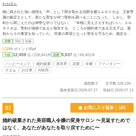
れおぽん
物に残された強い感情を「声」として聞き取れる伯爵令嬢エルネスタは、王家専
属の鑑定士として、新たな聖女が持つ聖剣を調べることになった。 しかし、聖
剣から聞こえたのは神聖な祈りではない。 『本物に見えさえすればいい』 エル
ネスタは、聖剣が偽物であると報告する。 ところが婚約者である王太子は、最
初からその事実を知っていた。 民衆の希望となった聖女を守るため、鑑定を誤
ったことにされたエルネスタは、王家専属鑑定士の地位と婚約を同時に失う。
恋愛
完結
短編
「君なら、国のためだと理解してくれると思っていた」 王太子にも、彼女を迎
24h.ポイント
85pt
えに来た恩師にも、エルネスタがどうしたいのかを尋ねる者はいなかった。 用
12,459
5,637
位 / 228,941件
位 / 66,401件
小説
恋愛
意された居場所へ戻ることを初めて拒んだ彼女は、戦場から持ち帰られた武器を
調べるため、北の辺境へ向かう。 依頼主は、戦争を終結へ導いた英雄ギルベル
ハッピーエンド
婚約破棄
異世界
恋愛
令嬢
ファンタジー
ト公爵。 だが、彼が亡き兄から受け継いだ剣へ触れた瞬間、エルネスタは自分
ざまぁ
お仕事
AI使用
の名を聞く。 『エルネスタを殺せ』 エルネスタは剣の声を信じ、公爵を疑う。
ギルベルトは、剣の声と自分の意思は別だと言う。 物は嘘をつかない。 けれ
ど、物に残された声が真実を語るとは限らない。 人よりも物を信じてきた鑑定
感想数 0
文字数 108,230
令嬢が、初めて相手本人の言葉を聞き、自分の意思で居場所と未来を選ぶ恋愛フ
最終更新日 2026.07.27
登録日 2026.07.13
ァンタジー。
25
お気に入り追加
181
婚約破棄された美容職人令嬢の変身サロン 〜見返すためで
はなく、あなたがあなたを取り戻すために〜