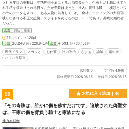
入社三年目の美咲は、年功序列を盾にするお局課長から、企画をゴミ箱に捨てら
れ手柄を横取りされる日々。だが美咲は淡々と、社内に蔓延る膿——横領とパワ
ハラのデータをすべて、ある人物に共有していた。全社ミーティングの大画面に
映し出される不正の証拠。スライドをめくるのは、CEOであり、美咲の婚約者
だった。
恋愛
完結
短編
24h.ポイント
120pt
10,248
4,591
位 / 228,941件
位 / 66,401件
小説
恋愛
現代ドラマ
スカッと
お仕事
社内政治
ざまぁ
論破
婚約者
パワハラ撃退
感想数 0
文字数 4,946
最終更新日 2026.06.15
登録日 2026.06.15
23
お気に入り追加
40
「その奇跡は、誰かに傷を移すだけです」追放された偽聖女
は、王家の傷を背負う騎士と家族になる
他力本願寺
聖女の奇跡が消した傷は、誰かへ移されている――それを見