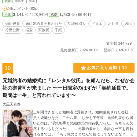
恋愛
連載中
長編
レノアだったが、家族も婚約者も彼女を嘘つきと決めつけ
24h.ポイント
482pt
る。さらに外交文書を偽造した罪まで着せられ、王宮から追
3,141
1,723
位 / 228,941件
位 / 66,401件
小説
恋愛
放されてしまった。 行くあてもなく北の辺境へ流れ着いたエ
レノアは、亡くなった母親へ手紙を書きたいという幼い少女
婚約破棄
妹に婚約者を奪われた
功績横取り
ざまぁ
お仕事
辺境
ミアと出会う。 届かないと分かっている手紙を、少女のため
冷徹公爵
溺愛
家族愛
手紙
に一晩かけて書き上げたエレノア。その姿を見ていたのは、
「北境の狼」と恐れられる冷徹公爵ノアだった。 「俺は命令
書なら書ける。だが、人の心を帰らせる手紙は書けない」 不
文字数 344,729
器用な公爵から古い郵便局を与えられ、エレノアは辺境で小
最終更新日 2026.08.06
登録日 2026.07.30
さな「手紙屋」を始めることになる。 文字を知らない老兵の
謝罪。仲違いした姉妹の仲直り。亡き人へ宛てた最後の言
葉。 誰かの想いを文章にするうちに、エレノアは少しずつ、
10
お気に入り追加
14
自分自身の人生を取り戻していく。 一方、エレノアの文章を
失った王宮では、妹と元婚約者の嘘が次々と露見し始めてい
元婚約者の結婚式に「レンタル彼氏」を頼んだら、なぜか会
た。 しかも、彼女を追放する原因となった偽造文書には、王
社の御曹司が来ました 〜一日限定のはずが「契約延長で。
国を再び戦争へ導こうとする陰謀が隠されていて――。 これ
は、誰かの言葉ばかりを書いてきた令嬢が、最後には自分の
期間は一生」と言われています〜
名前で未来を綴る物語。 そして冷徹公爵が、毎日のように手
紙屋へ通いながら、たった一通の恋文だけはなかなか渡せな
大黒天喜多
い物語である。
三年間付き合った婚約者に浮気され、婚約破棄された会社
員・綾瀬ひなた、二十八歳。 しかも半年後、元婚約者から届
いたのは、浮気相手との結婚式の招待状だった。 もちろん欠
席するつもりだった。 ――元婚約者から、余計な一言を言わ
れるまでは。 「もう俺のことなんて気にしてないよな？」 カ