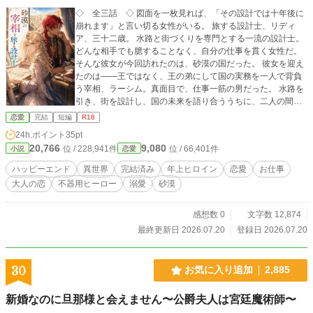
◇ 全三話 ◇ 図面を一枚見れば、「その設計では十年後に
崩れます」と言い切る女性がいる。 旅する設計士、リディ
ア、三十二歳。 水路と街づくりを専門とする一流の設計士。
どんな相手でも臆することなく、自分の仕事を貫く女性だ。
そんな彼女が今回訪れたのは、砂漠の国だった。 彼女を迎え
たのは――王ではなく、王の弟にして国の実務を一人で背負
う宰相、ラーシム。真面目で、仕事一筋の男だった。 水路を
引き、街を設計し、国の未来を語り合ううちに、二人の間に
芽生えたのは、まず尊敬だった。それはやがて、恋へと変わ
恋愛
完結
短編
R18
っていく。 けれど、リディアは旅する人。仕事が終われば、
24h.ポイント
35pt
次の街へ発ってしまう。 彼が選んだのは、縛ることではなく
20,766
9,080
位 / 228,941件
位 / 66,401件
小説
恋愛
――彼女が帰ってきたくなる場所を、まるで都市計画のよう
に、静かに整えてしまうことだった。 尊敬から始まる、砂漠
ハッピーエンド
異世界
完結済み
年上ヒロイン
恋愛
お仕事
の国のお仕事恋愛です。 ----- 登場人物 ◇リディア（32） 旅
大人の恋
不器用ヒーロー
溺愛
砂漠
する設計士。水路と街づくりを専門とする、腕一本で世界を
渡り歩く一流の技術者。体力はまるでないが、図面を読む目
は誰にも負けない。身分にも肩書きにも態度を変えず、王も
感想数 0
文字数 12,874
宰相も「依頼主」として同じ目で見る。 そして――人の仕事
最終更新日 2026.07.20
登録日 2026.07.20
を、誰より正しく評価できる人。 ◇ラーシム（28） 砂漠の国
の宰相。王である兄に代わって、国の実務をたった一人で背
負ってきた働き者。甘い言葉よりも、帰る場所を用意してし
30
お気に入り追加
2,885
まう男。 燃えるような赤い髪を三つ編みにした、砂漠の戦士
のような体躯。 ◇ザミルーン（32） ラーシムの兄で、この国
新婚なのに旦那様と会えません〜公爵夫人は宮廷魔術師〜
の王。女好きで器が大きく、型破りな男。いつも人に囲まれ