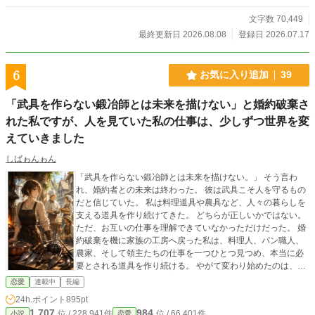
文字数 70,449
最終更新日 2026.08.08
登録日 2026.07.17
6
お気に入り追加
39
「武具を作らない鍛冶師とは未来を描けない」と婚約破棄さ
れた私ですが、人を見ていた私の仕事は、少しずつ世界を変
えていきました
しばゎんゎん
「武具を作らない鍛冶師とは未来を描けない。」 そう言わ
れ、婚約者との未来は終わった。 彼は武具こそ人を守るもの
だと信じていた。 私は料理道具や農具など、人々の暮らしを
支える道具を作り続けてきた。 どちらが正しいかではない。
ただ、お互いの仕事を理解できていなかっただけだった。 婚
約破棄を機に家族の工房へ戻った私は、料理人、パン職人、
農家、そして領主たちの仕事を一つひとつ見つめ、本当に必
要とされる道具を作り続ける。 やがて変わり始めたのは、道
具だけではなかった。 人が育ち、現場が育ち、領地が変わっ
恋愛
連載中
長編
ていく。 これは、使う人を見続けた一人の鍛冶師が、人を支
24h.ポイント
895pt
える仕事の本当の価値を証明していく物語。
1,707
984
位 / 228,941件
位 / 66,401件
小説
恋愛