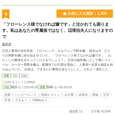
組みを、自分の手で作ること。 危機対応を一人で抱えてきた王太子付き侍医テ
オドールと、働き方も、その先の関係も、自分たちで選び直していく。 全7話・
完結。ざまぁと職業的名誉回復、そして相互尊重のハッピーエンドです。
4
お気に入り追加
1,205
「フローレンス様でなければ嫌です」と泣かれても困りま
す。私はあなたの専属係ではなく、辺境伯夫人になりますの
で
藤原遊
王宮人事局の女性官吏、フローレンス・オルフェン子爵令嬢。 彼女は今、ひと
りの男爵令嬢に頭を悩ませていた。 「フローレンス様でなければ嫌です」 「わ
たくしの事情を分かってくださるでしょう？」 王宮の臨時雇いとして働くメイ
ベル・カーター男爵令嬢は、配属先での不調を理由に、人事局へ何度も相談を持
ち込んでいた。 以前は、できるだけ事情を汲もうとした。 けれど一度応じた善
意は、次の要求に変わった。 だからフローレンスは決めている。 泣かれても、
恋愛
完結
短編
縋られても、職務の線は越えないと。 そんな彼女の対応を、偶然目にした男が
24h.ポイント
1,569pt
いた。 国境軍を預かる高位貴族、アルバート・ヴァルクレスト辺境伯。 美貌と
923
536
位 / 228,941件
位 / 66,401件
小説
恋愛
軍権を持ちながら、紹介もない令嬢には視線すら向けない冷徹な男。 その彼
が、淡々と職務を果たすフローレンスには、なぜか興味を示してきて――。 王
恋愛
ハッピーエンド
有能ヒロイン
お仕事
辺境伯
貴族
王宮
宮人事局から始まる、線引き上手な子爵令嬢と冷徹辺境伯の恋のお話。
官吏
ざまぁ？
AI補助あり
感想数 13
文字数 40,098