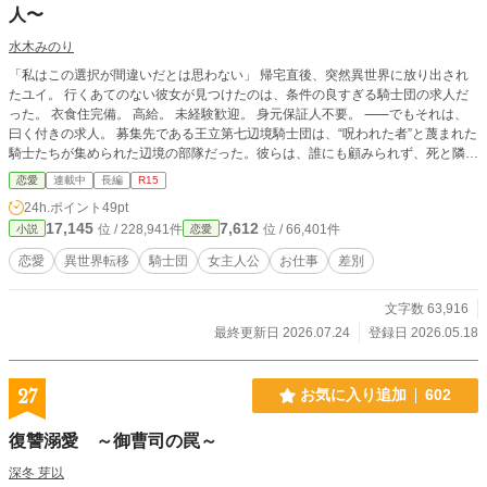
人〜
水木みのり
「私はこの選択が間違いだとは思わない」 帰宅直後、突然異世界に放り出され
たユイ。 行くあてのない彼女が見つけたのは、条件の良すぎる騎士団の求人だ
った。 衣食住完備。 高給。 未経験歓迎。 身元保証人不要。 ⸺でもそれは、
曰く付きの求人。 募集先である王立第七辺境騎士団は、“呪われた者”と蔑まれた
騎士たちが集められた辺境の部隊だった。彼らは、誰にも顧みられず、死と隣り
合わせの日常を生きている。 これは、希望を捨てた騎士たちと、ひとりの異世
恋愛
連載中
長編
R15
界人による『光の届かない場所』で始まる救済と再生の物語。
24h.ポイント
49pt
17,145
7,612
位 / 228,941件
位 / 66,401件
小説
恋愛
恋愛
異世界転移
騎士団
女主人公
お仕事
差別
文字数 63,916
最終更新日 2026.07.24
登録日 2026.05.18
27
お気に入り追加
602
復讐溺愛 ～御曹司の罠～
深冬 芽以