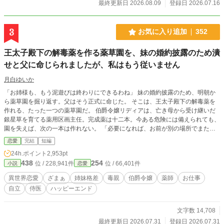
最終更新日 2026.08.09
登録日 2026.07.16
が欲しかったのはセドリック本人ではなく、ヴィオラが作り上げていた理想の婚
約者だったのだと。 そんなヴィオラの前に現れたのは、以前彼女に縁談を申し
込んでいたグランヴィル辺境伯アレクシス。 彼は、かつてヴィオラが選んだ贈
3
お気に入り追加
352
り物の意味を見抜いていた。 「私は、あなたの観察眼と調整力が欲しい。どう
か、私の右腕になってほしい」 誰かを優良物件に見せるためではなく、自分自
王太子殿下の解毒薬を作る薬草園を、妹の婚約披露のため潰
身の力を認めてくれる人の隣へ。 婚約者を妹に奪われた令嬢が、前世の知識と
冷静な判断力で悪縁を断ち切り、本当に自分を評価してくれる辺境伯に選ばれ
せと父に命じられましたが、私はもう従いません
る、逆転ファンタジー ※小説家になろうでも連載中
月白ゆいか
「お姉様も、もう泥遊びは終わりにできるわね」 妹の婚約披露のため、明朝か
ら薬草園を掘り返す。父はそう正式に命じた。 そこは、王太子殿下の解毒薬を
作れる、たった一つの薬草園だ。 伯爵令嬢リディアは、亡き母から受け継いだ
銀星草を育てる薬用区画主任。完成薬は十二本。今ある危険には備えられても、
園を失えば、次の一本は作れない。 「必要になれば、お前が別の場所でまた育
てればよい」 「だって、それがお姉様の仕事ですもの」 壊すのは自分たち。直
恋愛
完結
短編
すのは姉。父と妹は、当然のようにそう考えていた。 けれど、もう埋め合わせ
24h.ポイント
2,953pt
るつもりはない。 リディアは完成薬十二本を施療院へ移し、種と挿し穂を避難
438
254
位 / 228,941件
位 / 66,401件
小説
恋愛
させ、夜明け前に始まった掘り返しを、薬用区画主任の権限で正面から止める。
「ここは母が作った園です。そして今は、未来の患者の園です。どちらも、あな
異世界恋愛
ざまぁ
姉妹格差
毒親
伯爵令嬢
薬師
お仕事
たの披露の飾りにはしない」 黒く変色した根を前に、王太子殿下が現場へ立っ
自立
侍医
ハッピーエンド
た。妹の言葉は、書記官の手でそのまま記録される。 父は総監の職を失い、妹
は望んだ舞台のすべてを失った。 そして殿下が問う。「園を残せば、それでよ
いか」 「いいえ」 リディアが求めたのは、園の存続だけではない。母と自分の
文字数 14,708
名を功績として記録に刻むこと。そして、誰か一人の一存では二度と潰せない仕
最終更新日 2026.07.31
登録日 2026.07.31