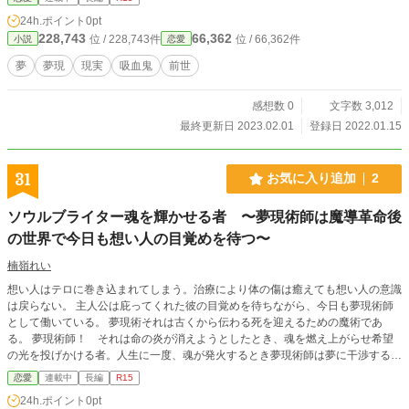
24h.ポイント
0pt
228,743
66,362
位 / 228,743件
位 / 66,362件
小説
恋愛
夢
夢現
現実
吸血鬼
前世
感想数 0
文字数 3,012
最終更新日 2023.02.01
登録日 2022.01.15
31
お気に入り追加
2
ソウルブライター魂を輝かせる者 〜夢現術師は魔導革命後
の世界で今日も想い人の目覚めを待つ〜
楠嶺れい
想い人はテロに巻き込まれてしまう。治療により体の傷は癒えても想い人の意識
は戻らない。 主人公は庇ってくれた彼の目覚めを待ちながら、今日も夢現術師
として働いている。 夢現術それは古くから伝わる死を迎えるための魔術であ
る。 夢現術師！ それは命の炎が消えようとしたとき、魂を燃え上がらせ希望
の光を投げかける者。人生に一度、魂が発火するとき夢現術師は夢に干渉する。
たとえ創られた夢が虚像でも、それが幻であっても、決して人生を悔いてほしく
恋愛
連載中
長編
R15
ない。 それが夢現術師の切なる願い。 夢現術師の中には死に瀕した生者を呼び
24h.ポイント
0pt
寄せ魅了するものがいる。 古来、人はその者をソウルブライターと呼ぶ。 想い