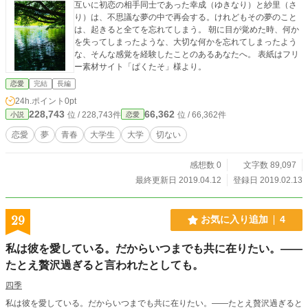
互いに初恋の相手同士であった幸成（ゆきなり）と紗里（さ
り）は、不思議な夢の中で再会する。けれどもその夢のこと
は、起きると全てを忘れてしまう。 朝に目が覚めた時、何か
を失ってしまったような、大切な何かを忘れてしまったよう
な、そんな感覚を経験したことのあるあなたへ。 表紙はフリ
ー素材サイト「ぱくたそ」様より。
恋愛
完結
長編
24h.ポイント
0pt
228,743
66,362
位 / 228,743件
位 / 66,362件
小説
恋愛
恋愛
夢
青春
大学生
大学
切ない
感想数 0
文字数 89,097
最終更新日 2019.04.12
登録日 2019.02.13
29
お気に入り追加
4
私は彼を愛している。だからいつまでも共に在りたい。――
たとえ贅沢過ぎると言われたとしても。
四季
私は彼を愛している。だからいつまでも共に在りたい。――たとえ贅沢過ぎると