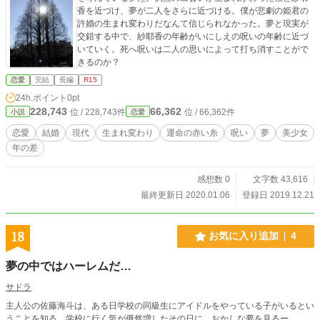
香を近づけ、夢が二人をさらに近づける。僕が悲劇の姫君の
許婚の生まれ変わりだなんて信じられなかった。夢と現実が
交錯する中で、紗耶香の年齢がいにしえの呪いの年齢に近づ
いていく。死へ呪いは二人の思いによって打ち消すことがで
きるのか？
恋愛
完結
長編
R15
24h.ポイント
0pt
228,743
66,362
位 / 228,743件
位 / 66,362件
小説
恋愛
恋愛
結婚
現代
生まれ変わり
運命の赤い糸
呪い
夢
美少女
年の差
感想数 0
文字数 43,616
最終更新日 2020.01.06
登録日 2019.12.21
18
お気に入り追加
4
夢の中ではハーレムだ…
サドラ
主人公の佐藤海斗は、ある日学校の同級生にアイドルをやっている子がいるとい
うことを知る。学校に行く気が俄然増したその日に、おかしな夢を見るー