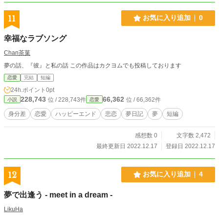
11
お気に入り追加
0
幸福なラブソング
Chan茶菓
夢の話、『彼』と私の話 この作品はカクヨムでも投稿しております
恋愛
完結
短編
24h.ポイント
0pt
228,743
66,362
位 / 228,743件
位 / 66,362件
小説
恋愛
身分差
恋愛
ハッピーエンド
悲恋
夢日記
夢
短編
感想数 0
文字数 2,472
最終更新日 2022.12.17
登録日 2022.12.17
12
お気に入り追加
4
夢で出逢う - meet in a dream -
LikuHa