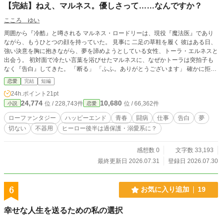
【完結】ねえ、マルネス。優しさって……なんですか？
こころ ゆい
周囲から『冷酷』と噂される マルネス・ロードリーは、現役『魔法医』であり
ながら、もうひとつの顔を持っていた。 見事に 二足の草鞋を履く 彼はある日、
強い決意を胸に抱きながら、夢を諦めようとしている女性、トーラ・エルネスと
出会う。 初対面で冷たい言葉を浴びせたマルネスに、なぜかトーラは突拍子も
なく『告白』してきた。 「断る」 「ふふ。ありがとうございます」 確かに拒ん
だはずが、彼女は微笑んでお礼を口にし..... 気づけば マルネスとトーラの関係性
恋愛
完結
短編
は、仕事上の上司と部下となっていてーー？ 「.....私、試してみたいことがある
24h.ポイント
21pt
んです」 そして、仕事も告白も、どれだけ冷たい言葉や態度をとろうと、トー
24,774
10,680
位 / 228,743件
位 / 66,362件
小説
恋愛
ラはめげずに食らいついてきた。 告白を何度拒否しても、彼女は決まって「あ
りがとう」と笑った。 「どうして君は....僕から離れていかないんだ？」 「.....ね
ローファンタジー
ハッピーエンド
青春
闘病
仕事
告白
夢
ぇ、マルネス。優しさって.....何ですか？」 彼女の「試したいこと」とはーー？
切ない
不器用
ヒーロー後半は過保護・溺愛系に？
トーラが笑う理由が明らかになった時、マルネスにとって「初めて」の体験が積
み重なっていく。 ※『マルネス視点』『トーラ視点』の順で構成しています。
※ 完結済み。
感想数 0
文字数 33,193
最終更新日 2026.07.31
登録日 2026.07.30
6
お気に入り追加
19
幸せな人生を送るための私の選択