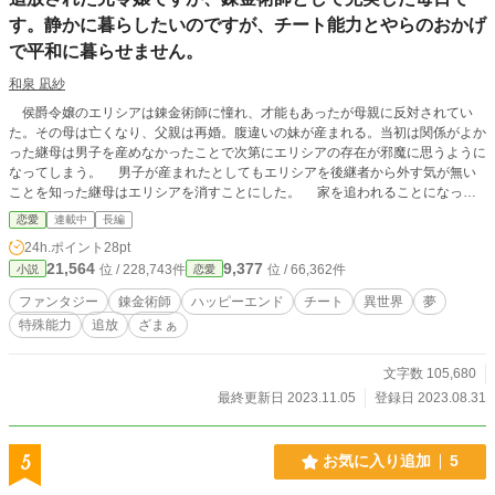
す。静かに暮らしたいのですが、チート能力とやらのおかげ
で平和に暮らせません。
和泉 凪紗
侯爵令嬢のエリシアは錬金術師に憧れ、才能もあったが母親に反対されてい
た。その母は亡くなり、父親は再婚。腹違いの妹が産まれる。当初は関係がよか
った継母は男子を産めなかったことで次第にエリシアの存在が邪魔に思うように
なってしまう。 男子が産まれたとしてもエリシアを後継者から外す気が無い
ことを知った継母はエリシアを消すことにした。 家を追われることになった
エリシアだったが、名前と姿と変え、一度は諦めた錬金術師として生活を始め
恋愛
連載中
長編
る。 特別な力を持ち錬金術師として充実した毎日を送っていたのに、王子と
24h.ポイント
28pt
騎士団長がやっかいな依頼を持ってきて……。 わたしは静かに暮らしたいの
21,564
9,377
位 / 228,743件
位 / 66,362件
小説
恋愛
ですが？
ファンタジー
錬金術師
ハッピーエンド
チート
異世界
夢
特殊能力
追放
ざまぁ
文字数 105,680
最終更新日 2023.11.05
登録日 2023.08.31
5
お気に入り追加
5