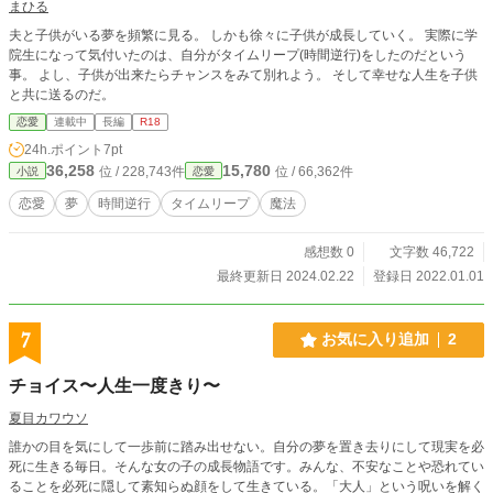
まひる
夫と子供がいる夢を頻繁に見る。 しかも徐々に子供が成長していく。 実際に学
院生になって気付いたのは、自分がタイムリープ(時間逆行)をしたのだという
事。 よし、子供が出来たらチャンスをみて別れよう。 そして幸せな人生を子供
と共に送るのだ。
恋愛
連載中
長編
R18
24h.ポイント
7pt
36,258
15,780
位 / 228,743件
位 / 66,362件
小説
恋愛
恋愛
夢
時間逆行
タイムリープ
魔法
感想数 0
文字数 46,722
最終更新日 2024.02.22
登録日 2022.01.01
7
お気に入り追加
2
チョイス〜人生一度きり〜
夏目カワウソ
誰かの目を気にして一歩前に踏み出せない。自分の夢を置き去りにして現実を必
死に生きる毎日。そんな女の子の成長物語です。みんな、不安なことや恐れてい
ることを必死に隠して素知らぬ顔をして生きている。「大人」という呪いを解く