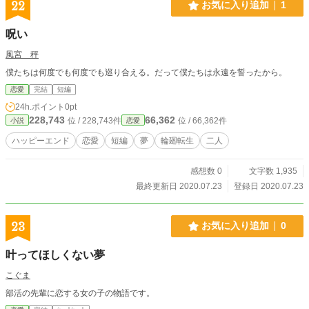
22
お気に入り追加
1
呪い
風宮 秤
僕たちは何度でも何度でも巡り合える。だって僕たちは永遠を誓ったから。
恋愛
完結
短編
24h.ポイント
0pt
228,743
66,362
位 / 228,743件
位 / 66,362件
小説
恋愛
ハッピーエンド
恋愛
短編
夢
輪廻転生
二人
感想数 0
文字数 1,935
最終更新日 2020.07.23
登録日 2020.07.23
23
お気に入り追加
0
叶ってほしくない夢
こぐま
部活の先輩に恋する女の子の物語です。