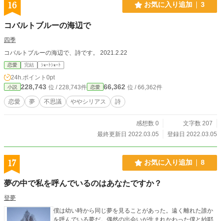
16
お気に入り追加
3
コバルトブルーの海辺で
四季
コバルトブルーの海辺で、詩です。 2021.2.22
恋愛
完結
ｼｮｰﾄｼｮｰﾄ
24h.ポイント
0pt
228,743
66,362
位 / 228,743件
位 / 66,362件
小説
恋愛
恋愛
夢
不思議
ややシリアス
詩
感想数 0
文字数 207
最終更新日 2022.03.05
登録日 2022.03.05
17
お気に入り追加
8
夢の中で私を呼んでいるのはあなたですか？
登夢
僕は幼い時から同じ夢を見ることがあった。遠く離れた誰か
を呼んでいる夢だ。偶然の出会いが生まれかわった僕と紗耶