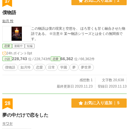
27
お気に入り追加
2
僕物語
如月 怜
この物語は僕の現実と空想を、 ほろ苦くも甘く融合させた物
語である。 ※注意※ 某〜物語シリーズとは全くの無関係で
す。
恋愛
連載中
短編
24h.ポイント
0pt
228,743
66,362
位 / 228,743件
位 / 66,362件
小説
恋愛
僕物語
如月怜
恋愛
日常
学園
夢
夢世界
感想数 1
文字数 20,638
最終更新日 2020.11.23
登録日 2020.11.13
28
お気に入り追加
5
夢の中だけで恋をした
サワヤ