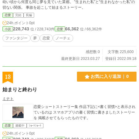
幼い頃から何度も同じ夢を見ていた菜都。 ”生まれた私”と”生まれなかった私”の
切ない関係。 事故を起こして始まるストーリー。
恋愛
完結
長編
24h.ポイント
0pt
228,743
66,362
位 / 228,743件
位 / 66,362件
小説
恋愛
ファンタジー
夢
恋愛
ノーチェ
感想数 0
文字数 225,600
最終更新日 2023.03.27
登録日 2022.09.18
13
お気に入り追加
0
始まりと終わり
ミナト
恋愛ショートストーリー集 作品下記に<書く習慣>と表示され
ているのは スマホアプリの書く習慣に書きましたストーリー
を 掲載させてもらったものです。
恋愛
連載中
ｼｮｰﾄｼｮｰﾄ
24h.ポイント
0pt