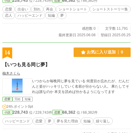
228,743
66,362
位 / 228,743件
位 / 66,362件
小説
恋愛
恋愛
出会い
別れ
再会
ショートショート
ショートストーリー集
恋人
ハッピーエンド
短編
夢
感想数 0
文字数 11,791
最終更新日 2025.06.08
登録日 2025.05.25
14
お気に入り追加
0
【いつも見る同じ夢】
柚木さくら
いつからか毎晩同じ夢を見ている 何度目か忘れたが、だんだ
んと姿がハッキリしていく名前が分からない人。 果たしてそ
れは誰なのか 本文を読めば分かるようになってます
恋愛
完結
短編
24h.ポイント
0pt
228,743
66,362
位 / 228,743件
位 / 66,362件
小説
恋愛
ハッピーエンド
恋愛
夢
夢を見た理由
短編
繰り返し