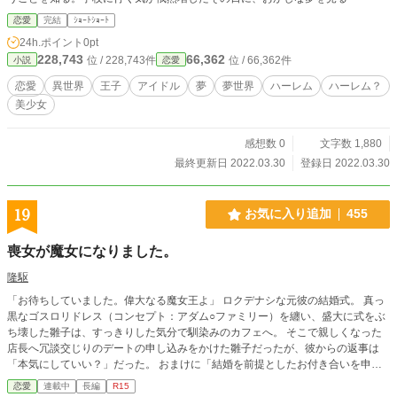
恋愛
完結
ｼｮｰﾄｼｮｰﾄ
24h.ポイント
0pt
228,743
66,362
位 / 228,743件
位 / 66,362件
小説
恋愛
恋愛
異世界
王子
アイドル
夢
夢世界
ハーレム
ハーレム？
美少女
感想数 0
文字数 1,880
最終更新日 2022.03.30
登録日 2022.03.30
19
お気に入り追加
455
喪女が魔女になりました。
隆駆
「お待ちしていました。偉大なる魔女王よ」 ロクデナシな元彼の結婚式。 真っ
黒なゴスロリドレス（コンセプト：アダム○ファミリー）を纏い、盛大に式をぶ
ち壊した雛子は、すっきりした気分で馴染みのカフェへ。 そこで親しくなった
店長へ冗談交じりのデートの申し込みをかけた雛子だったが、彼からの返事は
「本気にしていい？」だった。 おまけに「結婚を前提としたお付き合いを申し
込むつもりだから」と宣言され、慌てて敵前逃亡を謀るハメに。 その日からあ
恋愛
連載中
長編
R15
の手この手で自分をを囲い込もうとする彼に戸惑う雛子。 だがそれとは別に、