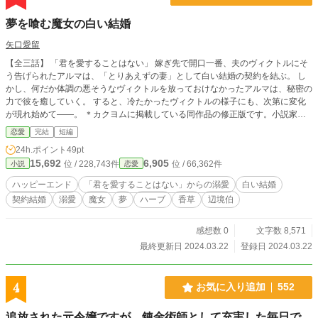
夢を喰む魔女の白い結婚
矢口愛留
【全三話】 「君を愛することはない」 嫁ぎ先で開口一番、夫のヴィクトルにそ
う告げられたアルマは、「とりあえずの妻」として白い結婚の契約を結ぶ。 し
かし、何だか体調の悪そうなヴィクトルを放っておけなかったアルマは、秘密の
力で彼を癒していく。 すると、冷たかったヴィクトルの様子にも、次第に変化
が現れ始めて――。 ＊カクヨムに掲載している同作品の修正版です。小説家に
なろうにも掲載しています。
恋愛
完結
短編
24h.ポイント
49pt
15,692
6,905
位 / 228,743件
位 / 66,362件
小説
恋愛
ハッピーエンド
「君を愛することはない」からの溺愛
白い結婚
契約結婚
溺愛
魔女
夢
ハーブ
香草
辺境伯
感想数 0
文字数 8,571
最終更新日 2024.03.22
登録日 2024.03.22
4
お気に入り追加
552
追放された元令嬢ですが、錬金術師として充実した毎日で