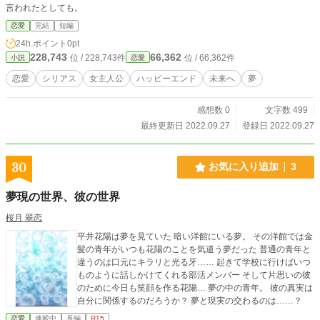
言われたとしても。
恋愛
完結
短編
24h.ポイント
0pt
228,743
66,362
位 / 228,743件
位 / 66,362件
小説
恋愛
恋愛
シリアス
女主人公
ハッピーエンド
未来へ
夢
感想数 0
文字数 499
最終更新日 2022.09.27
登録日 2022.09.27
30
お気に入り追加
3
夢現の世界、彼の世界
桜月 翠恋
平井花陽は夢を見ていた 暗い洋館にいる夢。 その洋館では金
髪の青年がいつも花陽のことを気遣う夢だった 普通の青年と
違うのは口元にキラリと光る牙…… 起きて学校に行けばいつ
ものように話しかけてくれる部活メンバー そして片思いの彼
のために今日も笑顔を作る花陽… 夢の中の青年。 彼の真実は
自分に関係するのだろうか？ 夢と現実の交わるのは……？
恋愛
連載中
長編
R15