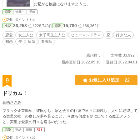
に繋がる物語になりますように。
恋愛
連載中
長編
24h.ポイント
7pt
36,258
15,780
位 / 228,743件
位 / 66,362件
小説
恋愛
恋愛
女主人公
女子高生主人公
ヒューマンドラマ
恋
好きな人
初恋
夢
病気
看護師
感想数 3
文字数 33,992
最終更新日 2022.05.10
登録日 2022.04.01
9
お気に入り追加
22
ドリカム！
鳥柄ささみ
ブラック企業勤め、彼氏なし、家と会社の往復で日々に磨耗し、人生に絶望して
る実里の唯一の癒しが夢を見ること。 何度も何度も夢に出てくる魔王アノン
と、実里は愛欲の日々を送るのだった。
恋愛
完結
短編
R18
24h.ポイント
7pt