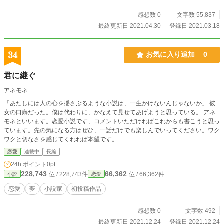
感想数 0
文字数 55,837
最終更新日 2021.04.30
登録日 2021.03.18
34
お気に入り追加
0
君に継ぐ
アネモネ
「あたしには人の心を揺さぶるような小説は、一生かけないんじゃないか」 彼
女の口癖だった。僕は代わりに、かなえて見せてあげようと思っている。 アネ
モネといいます。恋愛小説です、コメントいただければこれからも書こうと思っ
ています。先の気になる方はぜひ、一話だけでも楽しんでいってください。ワク
ワクと切なさを感じてくれれば本望です。
恋愛
連載中
長編
24h.ポイント
0pt
228,743
66,362
位 / 228,743件
位 / 66,362件
小説
恋愛
恋愛
夢
小説家
初投稿作品
感想数 0
文字数 492
最終更新日 2021.12.24
登録日 2021.12.24