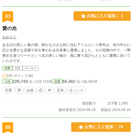
35
お気に入り追加
1
愛の光
おおりく
ある日の美しい春の朝、静かな小さな村に住むアミルという青年は、村の中心に
広がる豊かな花畑で目を奪われる出来事に遭遇しました。その花畑の中で、一際
輝きを放つリーナという名の美しい娘が、風に舞う花びらとともに優雅に歩いて
いたのです。
恋愛
完結
ｼｮｰﾄｼｮｰﾄ
24h.ポイント
0pt
228,743
66,362
位 / 228,743件
位 / 66,362件
小説
恋愛
恋愛
夢
結婚
恋
村
花束
ほっこり
感想数 0
文字数 1,680
最終更新日 2024.06.16
登録日 2024.06.16
36
お気に入り追加
76