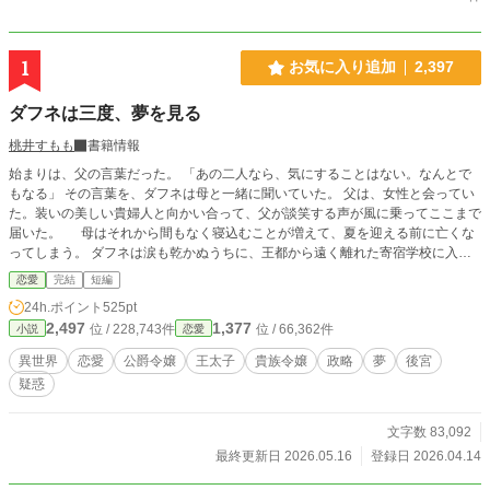
1
お気に入り追加
2,397
ダフネは三度、夢を見る
桃井すもも
書籍情報
始まりは、父の言葉だった。 「あの二人なら、気にすることはない。なんとで
もなる」 その言葉を、ダフネは母と一緒に聞いていた。 父は、女性と会ってい
た。装いの美しい貴婦人と向かい合って、父が談笑する声が風に乗ってここまで
届いた。 母はそれから間もなく寝込むことが増えて、夏を迎える前に亡くな
ってしまう。 ダフネは涙も乾かぬうちに、王都から遠く離れた寄宿学校に入っ
た。そして父は間もなく再婚する。 相手の女性は、あの日、父がガゼボで会っ
恋愛
完結
短編
ていた貴婦人だったのだろう。 すでに寄宿学校に入っていたダフネは、父の後
24h.ポイント
525pt
妻になった女性とも、彼女の連れ子でダフネより一つ年下の令嬢とも、面会する
2,497
1,377
位 / 228,743件
位 / 66,362件
小説
恋愛
ことはなかった。 十一歳の春の終わりに入学して、それから八年間、一度も王
都に戻ることなく寄宿学校がダフネの家となる。 歳月は巡り、いよいよ卒業と
異世界
恋愛
公爵令嬢
王太子
貴族令嬢
政略
夢
後宮
いう頃になって、ダフネは父から文を受け取る。 文には、幼い頃に結ばれた
疑惑
ダフネの婚約が解かれたことが記されていた。婚約者は、義妹となった令嬢と差
し換えられたという。 ダフネには、新たな婚約が結ばれていた。相手は王国の
第一王子だった。彼はダフネとの婚約を機に立太子が決まったという。 王太子
文字数 83,092
の婚約者として八年ぶりに王都に戻ったダフネ。だが彼女は生家ではなく、かつ
最終更新日 2026.05.16
登録日 2026.04.14
ての後宮、今は無人となった棟に住まうこととなる。 ❇こちらの作品は、カク
ヨム様でも公開致しております。 ❇誤字脱字によるお目汚しがございましたら