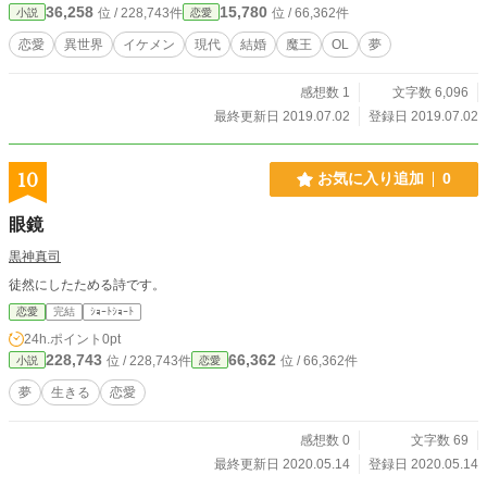
36,258
15,780
位 / 228,743件
位 / 66,362件
小説
恋愛
恋愛
異世界
イケメン
現代
結婚
魔王
OL
夢
感想数 1
文字数 6,096
最終更新日 2019.07.02
登録日 2019.07.02
10
お気に入り追加
0
眼鏡
黒神真司
徒然にしたためる詩です。
恋愛
完結
ｼｮｰﾄｼｮｰﾄ
24h.ポイント
0pt
228,743
66,362
位 / 228,743件
位 / 66,362件
小説
恋愛
夢
生きる
恋愛
感想数 0
文字数 69
最終更新日 2020.05.14
登録日 2020.05.14