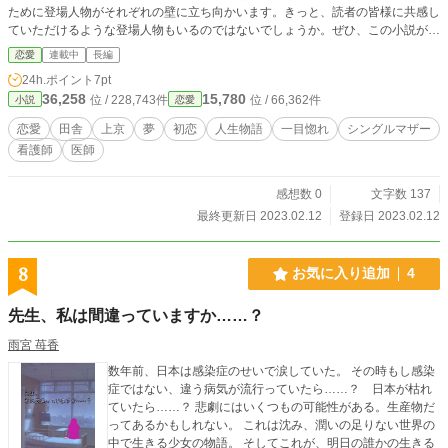
ために登場人物がそれぞれの壁に立ち向かいます。きっと、読者の皆様に共感し
ていただけるような登場人物もいるのではないでしょうか。ぜひ、この小説が微
力ながらも皆様の勇気に繋がり一歩を踏み出すきっかけになれば幸いです。
恋愛
連載中
長編
24h.ポイント
7pt
36,258
15,780
位 / 228,743件
位 / 66,362件
小説
恋愛
恋愛
田舎
上京
夢
初恋
人生物語
一目惚れ
シングルマザー
看護師
医師
感想数 0
文字数 137
最終更新日 2023.02.12
登録日 2023.02.12
8
お気に入り追加
4
先生、私は間違っていますか……？
雨宮 苺香
数年前、日本は感染症のせいで涙していた。 その時もし感染
症ではない、違う病気が流行っていたら……？ 日本が枯れ
ていたら……？ 悲劇にはいくつもの可能性がある。生産物だ
ってあるかもしれない。 これは沈み、潤いの足りない世界の
中で生きる少女の物語。 そしてこれが、明日の誰かの生きる