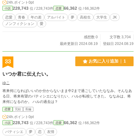
24h.ポイント
0pt
228,743
66,362
位 / 228,743件
位 / 66,362件
小説
恋愛
恋愛
青春
年の差
アルバイト
夢
高校生
大学生
JK
ノンフィクション
愛
感想数 0
文字数 3,704
最終更新日 2024.08.19
登録日 2024.08.19
33
お気に入り追加
1
いつか君に伝えたい。
ゆこ
将来何になればいいのか分からないまま中2まで過ごしていたななみ。そんなあ
る日、将来有望のパティシエになりたい、ハルが転校してきた。 ななみは、将
来何になるのか。 ハルの過去は？
恋愛
完結
長編
24h.ポイント
0pt
228,743
66,362
位 / 228,743件
位 / 66,362件
小説
恋愛
パティシエ
夢
恋
友情