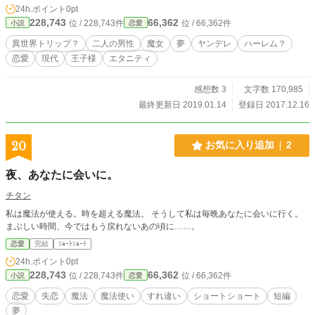
24h.ポイント
0pt
更に雛子を困惑させる奇妙な出来事があり…？ 毎夜の夢の中、美しい王子様に
228,743
66,362
位 / 228,743件
位 / 66,362件
小説
恋愛
愛を捧げられるのは、愛らしいお姫様…ではなくて、「ゴスロリドレス（アダム
○ファミリー仕様）の魔女様」！？ ちょっとまって。どこへ行ったの私の平
異世界トリップ？
二人の男性
魔女
夢
ヤンデレ
ハーレム？
和！！！ 逃げ癖がついた現代大人女子の、夢の中まで逃げられない日々の始ま
恋愛
現代
王子様
エタニティ
り―――。
感想数 3
文字数 170,985
最終更新日 2019.01.14
登録日 2017.12.16
20
お気に入り追加
2
夜、あなたに会いに。
チタン
私は魔法が使える。時を超える魔法。 そうして私は毎晩あなたに会いに行く。
まぶしい時間、今ではもう戻れないあの頃に……。
恋愛
完結
ｼｮｰﾄｼｮｰﾄ
24h.ポイント
0pt
228,743
66,362
位 / 228,743件
位 / 66,362件
小説
恋愛
恋愛
失恋
魔法
魔法使い
すれ違い
ショートショート
短編
夢