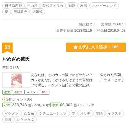
日常系恋愛
年の差
現代アメリカ
溺愛
友情
ハッピーエンド
夢
廃墟教会
結婚式
感想数 2
文字数 79,687
最終更新日 2023.02.19
登録日 2019.04.03
25
お気に入り追加
189
おめざめ彼氏
空廻ロジカ
あなたは、どのカレの隣でめざめたい？ ——愛された翌朝、
カレがあなたにかけるおはようの言葉は…… イラストとセリ
フで綴る、イケメン彼氏との愛の記録。
恋愛
連載中
ｼｮｰﾄｼｮｰﾄ
R15
24h.ポイント
0pt
228,743
66,362
位 / 228,743件
位 / 66,362件
小説
恋愛
イケメン
乙女系
シチュエーション
夢
オリ夢
夢絵
イラスト
溺愛
いちゃらぶ