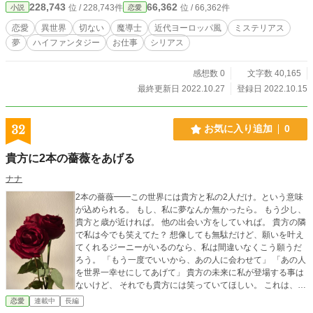
228,743
66,362
位 / 228,743件
位 / 66,362件
小説
恋愛
の強いものほど明るく魂を輝かせる。彼らはソウルブライターを今も待ち望んで
いる。 時は近代、魔導革命後の不安定な時代。魔導は産業を発展させた。それ
恋愛
異世界
切ない
魔導士
近代ヨーロッパ風
ミステリアス
は誰もが知る事実。 しかし、その裏で環境への負荷が重くのしかかる。 世界は
夢
ハイファンタジー
お仕事
シリアス
緩やかに滅びに向かっていた。 世界は荒廃して魔法の効果も弱くなる。それは
大気中のマナの濃度と比例していた。 マナ消費の大きなものから滅びゆく。生
態系の混乱を人はあえて見ないようにした。 ∽∽∽∽∽∽∽∽∽∽∽∽∽∽∽∽∽∽
感想数 0
文字数 40,165
※他サイトにも掲載しています。
最終更新日 2022.10.27
登録日 2022.10.15
32
お気に入り追加
0
貴方に2本の薔薇をあげる
ナナ
2本の薔薇━━この世界には貴方と私の2人だけ。という意味
が込められる。 もし、私に夢なんか無かったら。 もう少し、
貴方と歳が近ければ。 他の出会い方をしていれば。 貴方の隣
で私は今でも笑えてた？ 想像しても無駄だけど、願いを叶え
てくれるジーニーがいるのなら、私は間違いなくこう願うだ
ろう。 「もう一度でいいから、あの人に会わせて」 「あの人
を世界一幸せにしてあげて」 貴方の未来に私が登場する事は
ないけど、 それでも貴方には笑っていてほしい。 これは、
私、莉紗の18歳の甘酸っぱい物語。
恋愛
連載中
長編