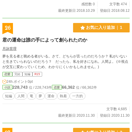
感想数 0
文字数 474
最終更新日 2018.10.29
登録日 2018.08.12
26
お気に入り追加
1
君の運命は誰の手によって創られたのか
月詠世理
夢を見る者と眺める者がいる。さて、どちらが言ったのだろうか？ 私がいない
と生きていられないのだろう？ だったら、私を好きになれ。人間よ。 (※視点
が交互に変わっていくため、わかりにくいかもしれません。)
恋愛
完結
短編
R15
24h.ポイント
0pt
228,743
66,362
位 / 228,743件
位 / 66,362件
小説
恋愛
短編
人間
竜
夢
運命
執着
一方的
文字数 4,685
最終更新日 2020.11.30
登録日 2020.11.30