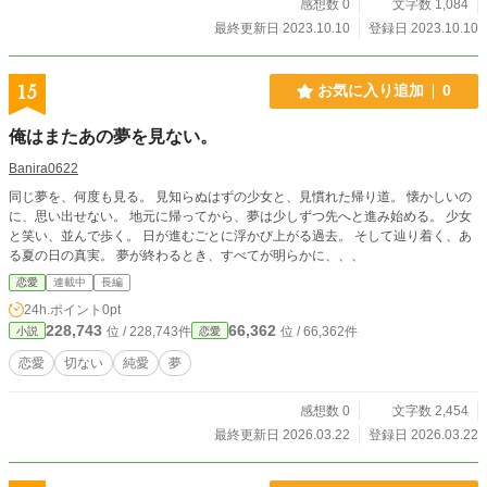
感想数 0
文字数 1,084
最終更新日 2023.10.10
登録日 2023.10.10
15
お気に入り追加
0
俺はまたあの夢を見ない。
Banira0622
同じ夢を、何度も見る。 見知らぬはずの少女と、見慣れた帰り道。 懐かしいの
に、思い出せない。 地元に帰ってから、夢は少しずつ先へと進み始める。 少女
と笑い、並んで歩く。 日が進むごとに浮かび上がる過去。 そして辿り着く、あ
る夏の日の真実。 夢が終わるとき、すべてが明らかに、、、
恋愛
連載中
長編
24h.ポイント
0pt
228,743
66,362
位 / 228,743件
位 / 66,362件
小説
恋愛
恋愛
切ない
純愛
夢
感想数 0
文字数 2,454
最終更新日 2026.03.22
登録日 2026.03.22