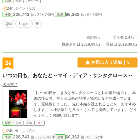
恋愛
完結
ｼｮｰﾄｼｮｰﾄ
24h.ポイント
0pt
228,743
66,362
位 / 228,743件
位 / 66,362件
小説
恋愛
恋愛
片思い
夢
感想数 0
文字数 2,448
最終更新日 2019.09.02
登録日 2019.09.02
24
お気に入り追加
9
いつの日も、あなたと～マイ・ディア・サンタクロース～
名木雪乃
【いつの日か、きみとサンタクロースと】の番外編です。 本
編の後日談、主人公以外の登場人物の話などを綴っていま
す。完結致しました。 先に本編を読まれることを、おすすめ
します。 ＜小説家になろう＞さんでも掲載しています。 どう
ぞよろしくお願い致します。
恋愛
完結
長編
R15
24h.ポイント
0pt
228,743
66,362
位 / 228,743件
位 / 66,362件
小説
恋愛