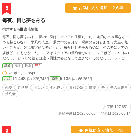
申し訳ございません。公開後に度々修正が入ります。間を置いてご覧下さいま
2
お気に入り追加
2,640
せ。 ❇登場人物のお名前が他作品とダダ被りする場合がございます。皆様別人
でございます。 ❇100%妄想の産物です。妄想なので史実とは異なっておりま
毎夜、同じ夢をみる
す。
桃井すもも
書籍情報
毎夜、同じ夢をみる。 夢の中身はリディアの生涯だった。 劇的な出来事など一
つも起こらない、平凡な人生。 夢の中の自分が、現実の自分とあまり大差が無
いところが、妙に現実的な夢だった。 毎夜同じ夢をみるのに、その夢にノアの
姿はどこにもなかった。 ノアはリディアの婚約者なのに。 ノアはどこにいるの
だろう。 どうして彼とは違う男性の妻となって生きているのだろう。 ノアは一
体、誰を妻にしたのだろう。 ❇鬼の誤字脱字を修復すべく公開後に激しい修正
恋愛
完結
長編
R15
が入ります。 「間を置いて二度美味しい」とご笑覧下さいませ。 ❇登場人物の
24h.ポイント
85pt
お名前が他作品とダダ被りする場合がございます。皆様別人でございます。 ❇1
11,448
5,135
位 / 228,743件
位 / 66,362件
小説
恋愛
00%妄想の産物です。妄想なので史実とは異なっております。 ❇妄想遠泳の果
てに波打ち際に打ち上げられた妄想スイマーによる寝物語です。 疲れたお心と
恋愛
異世界
切ない
すれ違い
貴族令嬢
貴族
夢
夢の出来事
お身体を妄想で癒やして頂けますと泳ぎ甲斐があります。 ❇座右の銘は「知ら
婚約者
ないことは書けない」「嘘をつくなら最後まで」
文字数 107,651
最終更新日 2025.06.05
登録日 2025.05.14
3
お気に入り追加
41