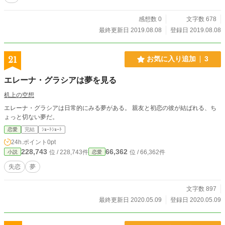
感想数 0
文字数 678
最終更新日 2019.08.08
登録日 2019.08.08
21
お気に入り追加
3
エレーナ・グラシアは夢を見る
机上の空想
エレーナ・グラシアは日常的にみる夢がある。 親友と初恋の彼が結ばれる、ち
ょっと切ない夢だ。
恋愛
完結
ｼｮｰﾄｼｮｰﾄ
24h.ポイント
0pt
228,743
66,362
位 / 228,743件
位 / 66,362件
小説
恋愛
失恋
夢
文字数 897
最終更新日 2020.05.09
登録日 2020.05.09