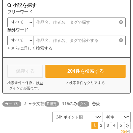
小説を探す
フリーワード
除外ワード
+ さらに詳しく検索する
保存する
204
件を検索する
検索条件の保存には
ロ
× 検索条件をクリアする
グイン
が必要です。
キャラ文芸
R15のみ
恋愛
カテゴリ
R指定
タグ
1
2
3
4
5
204
件