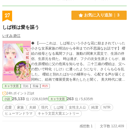
27
お気に入り追加
3
しば桜は愛を謳う
いすみ 静江
◆ 【——これは、しば桜という小さな花に励まされていった
小さな女系家族の明治から令和までの不思議なお話です】 櫻
絵の祖母となる風間フクは、激動の関東大震災で、生涯の伴
侶、生原元を得た。 時は過ぎ、フクの次女生原さくらが、娘
の生原櫻絵に父の危篤を知らせる。 二十三歳の櫻絵は、父へ
の想いで時化（しけ）に遭ったようになり、さくらも心を乱
した。 櫻絵と別れたばかりの橘寧から、心配する声が届くと
同時に、絵画で燦展受賞を果たしたと聞く。 美大時代に彼氏
との間柄をからかわれるのが嫌いだった。 それも原因で別れ
キャラ文芸
完結
長編
R15
たのに、揶揄する者が受賞祝いの誘いを押し付ける。 恐怖の
24h.ポイント
21pt
闇に落ちて行った。 寧によって櫻絵は立ち直れるのか。 複雑
25,133
263
位 / 228,619件
位 / 5,635件
小説
キャラ文芸
な思いで、櫻絵は旧友との五人展に挑む。 大切な日だった
が、大地は覚醒したように震えた。 生原家では、明治から令
恋愛
家族
夫婦
現代
しば桜
女性主人公
純潔
NTR
和まで代々、しば桜が恋や愛に触れて来た。 櫻絵自身にもし
ヒューマンドラマ
キャラ文芸大賞エントリー
ば桜が深く関わって来る。 彼女は、最愛の人と結ばれるのか
――。 ◆主な登場人物 生原フク（いくはら・ふく）：櫻絵の
祖母。お針の才能がある。明治三十五年生。 生原元（いくは
感想数 1
文字数 122,409