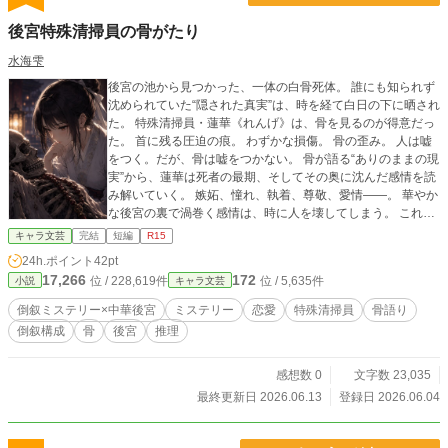
後宮特殊清掃員の骨がたり
水海雫
後宮の池から見つかった、一体の白骨死体。 誰にも知られず
沈められていた“隠された真実”は、時を経て白日の下に晒され
た。 特殊清掃員・蓮華《れんげ》は、骨を見るのが得意だっ
た。 首に残る圧迫の痕。 わずかな損傷。 骨の歪み。 人は嘘
をつく。だが、骨は嘘をつかない。 骨が語る“ありのままの現
実”から、蓮華は死者の最期、そしてその奥に沈んだ感情を読
み解いていく。 嫉妬、憧れ、執着、尊敬、愛情――。 華やか
な後宮の裏で渦巻く感情は、時に人を壊してしまう。 これ
は、少し変わった清掃員が、骨と共に後宮の闇を暴いていく
キャラ文芸
完結
短編
R15
倒叙ミステリー。 第一章完結しました！ ※一応完結ににして
24h.ポイント
42pt
ます。
17,266
172
位 / 228,619件
位 / 5,635件
小説
キャラ文芸
倒叙ミステリー×中華後宮
ミステリー
恋愛
特殊清掃員
骨語り
倒叙構成
骨
後宮
推理
感想数 0
文字数 23,035
最終更新日 2026.06.13
登録日 2026.06.04