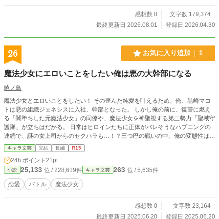
感想数 0
文字数 179,374
最終更新日 2026.08.01
登録日 2026.04.30
26
お気に入り追加
1
魔法少女にエロいことをしたい俺は悪の大幹部になる
暁ノ鳥
魔法少女とエロいことをしたい！ その歪んだ純愛を叶えるため、俺、黒崎マコ
トは悪の組織ジェネシスに入社、幹部となった。 しかし俺の前に、復讐に燃え
る「闇堕ちした元魔法少女」の同僚や、魔法少女を神聖視する第三勢力「聖域守
護隊」が立ちはだかる。 日常はヒロインたちに正体がバレそうなハプニングの
連続で、謎の女上司からのセクハラも…！？三つ巴の戦いの中、俺の変態性は世
界を救えるのか！
キャラ文芸
完結
長編
R15
24h.ポイント
21pt
25,133
263
位 / 228,619件
位 / 5,635件
小説
キャラ文芸
恋愛
バトル
魔法少女
感想数 0
文字数 23,164
最終更新日 2025.06.20
登録日 2025.06.20