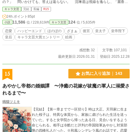
の？」 問いかけても、答えは返らない。 沈琳道は視線を逸らし、「麗香を
選んだ」とだけ告げた。 麗香は勝者のように微笑み、愛蘭が五年間フラン王
キャラ文芸
完結
長編
R15
国に渡っていたことを責め立てる。 「あなたの後ろ盾だったおじい様も亡くな
24h.ポイント
85pt
った。 フラン人とのハーフであるあなたが、この家にいる理由はもうない
11,586
124
位 / 228,619件
位 / 5,635件
小説
キャラ文芸
わ」 叔父は淡々と命じた。 「今日限りで屋敷を出て、街からも去りなさい」
愛蘭に許されたのは、小さな荷物袋ひとつだけ。 怒鳴ることも泣くことも
恋愛
ハッピーエンド
ほのぼの
ざまぁ
後宮
皇太子
皇帝陛下
なく、彼女は静かに頭を下げた。 屋敷の門を出た瞬間、冷たい雨が降り始め
皇后
キャラ文芸大賞エントリー
絵画
た。 それはまるで、彼女の代わりに空が泣いているようだった。 ――これ
で、この街での暮らしは終わり。 市場の喧騒も、港の鐘の音も、すべてが遠
ざかる。 愛蘭が向かう先は帝都だった。 祖父が遺した言葉だけを胸に刻
感想数 32
文字数 107,101
む。 『何かあったら、顔中蓮を頼りなさい』 後ろは振り返らなかった。 戻
最終更新日 2026.01.31
登録日 2025.12.28
れる場所は、もうないと知っていたから。 誕生日に家を追われるという皮肉
な運命の中で、 愛蘭はまだ知らない。 この日が―― 一人の女性が「家
族」を失い、 一人の女性絵師が生まれる、始まりになることを。
15
お気に入り追加
143
あやかし帝都の婚姻譚 〜浄癒の花嫁が祓魔の軍人に溺愛さ
れるまで〜
鳴猫ツミキ
【完結】【第一章までで一区切り】時は大正。天羽家に生ま
れた桜子は、特異な体質から、家族に虐げられた生活を送っ
ていた。すると女学院から帰ったある日、見合いをするよう
命じられる。相手は冷酷だと評判の帝国陸軍あやかし対策部
隊の四峰礼人だった。※和風シンデレラ風のお話です。恋愛