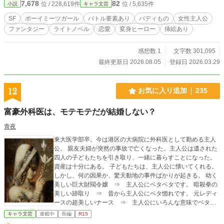
7,678
82
位 / 228,619件
位 / 5,635件
小説
キャラ文芸
SF
ボーイミーツガール
バトル要素あり
バディもの
女性主人公
ファンタジー
ライトノベル
恋愛
変身ヒーロー
挿絵あり
感想数 1
文字数 301,095
最終更新日 2026.08.05
登録日 2026.03.29
12
お気に入り追加
235
富豪外科医は、モテモテだが結婚しない？
青夜
東大医学部卒。今は港区の大病院に外科医として勤める主人
公。 親友夫婦が突然の事故で亡くなった。主人公は遺された
四人の子どもたちを引き取り、一緒に暮らすことになった。
資産は十分にある。 子どもたちは、主人公に懐いてくれる。
しかし、何の因果か、驚天動地の事件ばかりが起きる。 幼く
美しい巨大財閥令嬢 ⇒ 主人公にベタベタです。 暗殺拳の
美しい跡取り ⇒ 昔から主人公にベタ惚れです。 元レディ
ースの超美しいナース ⇒ 主人公にいろんな意味でベタベ
タです。 大精霊 ⇒ お花を咲かせる類人猿です。 主人公の
キャラ文芸
連載中
長編
R15
美しい長女 ⇒ もちろん主人公にベタベタですが、最強で