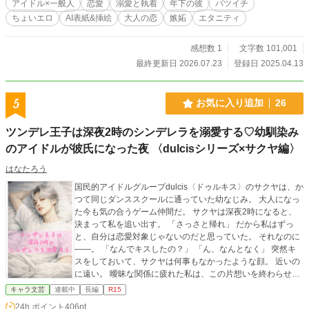
アイドル×一般人
恋愛
溺愛と執着
年下の彼
バツイチ
げるよ」 完璧なアイドルが見せる素顔。 惜しみない愛は、深
ちょいエロ
AI表紙&挿絵
大人の恋
嫉妬
エタニティ
くときには息が詰まるほど執着する。 誰にも知られてはいけ
ない秘密の恋。 ケイタの重すぎるほど一途な愛は加速してい
く――。 初恋を十年以上こじらせた年下トップアイドル × 恋
感想数 1
文字数 101,001
を諦めたバツイチ女性。 極上の溺愛シークレットラブストー
最終更新日 2026.07.23
登録日 2025.04.13
リー。 ※イラストはAI使用
5
お気に入り追加
26
ツンデレ王子は深夜2時のシンデレラを溺愛する♡幼馴染み
のアイドルが彼氏になった夜 〈dulcisシリーズ×サクヤ編〉
はなたろう
国民的アイドルグループdulcis〈ドゥルキス〉のサクヤは、か
つて同じダンススクールに通っていた幼なじみ。 大人になっ
た今も気の合うゲーム仲間だ。 サクヤは深夜2時になると、
決まって私を追い出す。 「さっさと帰れ」 だから私はずっ
と、自分は恋愛対象じゃないのだと思っていた。 それなのに
――。 「なんでキスしたの？」 「ん、なんとなく」 突然キ
スをしておいて、サクヤは何事もなかったような顔。 近いの
に遠い。 曖昧な関係に疲れた私は、この片想いを終わらせよ
うと決意する。 そんな私の心を支えてくれたのは、オンライ
キャラ文芸
連載中
長編
R15
ンゲームで出会った優しい彼だった。 だけど――。 現実で
24h.ポイント
406pt