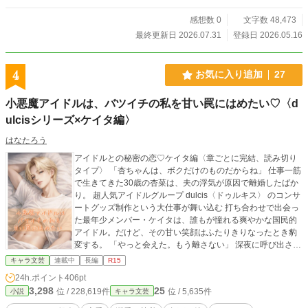
0021981
感想数 0
文字数 48,473
最終更新日 2026.07.31
登録日 2026.05.16
4
お気に入り追加
27
小悪魔アイドルは、バツイチの私を甘い罠にはめたい♡〈d
ulcisシリーズ×ケイタ編〉
はなたろう
アイドルとの秘密の恋♡ケイタ編〈章ごとに完結、読み切り
タイプ〉 「杏ちゃんは、ボクだけのものだからね」 仕事一筋
で生きてきた30歳の杏菜は、夫の浮気が原因で離婚したばか
り。 超人気アイドルグループ dulcis〈ドゥルキス〉 のコンサ
ートグッズ制作という大仕事が舞い込む 打ち合わせで出会っ
た最年少メンバー・ケイタは、誰もが憧れる爽やかな国民的
アイドル。だけど、その甘い笑顔はふたりきりなったとき豹
変する。 「やっと会えた。もう離さない」 深夜に呼び出さ
れ、強引なアプローチに戸惑う杏菜。 ケイタの正体は、杏菜
キャラ文芸
連載中
長編
R15
が中学生の頃に救った少年だった。 「大きくなったら、アイ
24h.ポイント
406pt
ドルになって杏ちゃんと結婚する」 幼い頃の約束を果たすた
3,298
25
位 / 228,619件
位 / 5,635件
小説
キャラ文芸
め、ケイタは人気も、地位も、誰もが羨む人生も手に入れ
た。 あとは、杏菜ただひとり。 「離れられない身体にしてあ