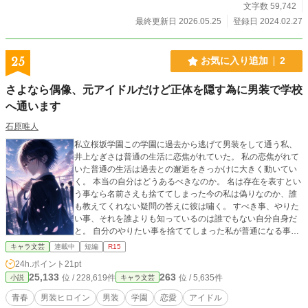
文字数 59,742
最終更新日 2026.05.25
登録日 2024.02.27
25
お気に入り追加
2
さよなら偶像、元アイドルだけど正体を隠す為に男装で学校
へ通います
石原唯人
私立桜坂学園この学園に過去から逃げて男装をして通う私、
井上なぎさは普通の生活に恋焦がれていた。 私の恋焦がれて
いた普通の生活は過去との邂逅をきっかけに大きく動いてい
く。 本当の自分はどうあるべきなのか。 名は存在を表すとい
う事なら名前さえも捨ててしまった今の私は偽りなのか、誰
も教えてくれない疑問の答えに彼は嘯く。 すべき事、やりた
い事、それを誰よりも知っているのは誰でもない自分自身だ
と。 自分のやりたい事を捨ててしまった私が普通になる事を
目指す中で色々な人と関わって普通の在り方を考える。 普通
キャラ文芸
連載中
短編
R15
というのは人それぞれでいい。 一人一人にとっての普通があ
24h.ポイント
21pt
る。 それに気付くまでの青春の記録。
25,133
263
位 / 228,619件
位 / 5,635件
小説
キャラ文芸
青春
男装ヒロイン
男装
学園
恋愛
アイドル