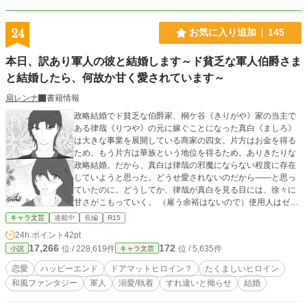
24
お気に入り追加
145
本日、訳あり軍人の彼と結婚します～ド貧乏な軍人伯爵さま
と結婚したら、何故か甘く愛されています～
扇レンナ
書籍情報
政略結婚でド貧乏な伯爵家、桐ケ谷《きりがや》家の当主で
ある律哉《りつや》の元に嫁ぐことになった真白《ましろ》
は大きな事業を展開している商家の四女。片方はお金を得る
ため。もう片方は華族という地位を得るため。ありきたりな
政略結婚。だから、真白は律哉の邪魔にならない程度に存在
していようと思った。どうせ愛されないのだから――と思っ
ていたのに。どうしてか、律哉が真白を見る目には、徐々に
甘さがこもっていく。 （雇う余裕はないので）使用人はゼ
ロ。（時間がないので）邸宅は埃まみれ。 そんな場所で始ま
キャラ文芸
連載中
長編
R15
る新婚生活。苦労人の伯爵さま（軍人）と不遇な娘の政略結
24h.ポイント
42pt
婚から始まるとろける和風ラブ。 ▼掲載先→エブリスタ、ア
17,266
172
位 / 228,619件
位 / 5,635件
小説
キャラ文芸
ルファポリス ※エブリスタさんにて先行公開しております。
ある程度ストックはあります。
恋愛
ハッピーエンド
ドアマットヒロイン？
たくましいヒロイン
和風ファンタジー
軍人
溺愛/執着
すれ違いと拗らせ
結婚