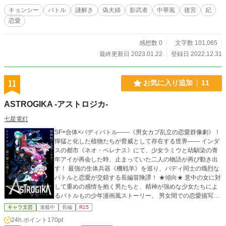
キョンシー
バトル
謎解き
偽夫婦
影武者
中華風
後宮
妃
恋愛
感想数 0
文字数 101,065
最終更新日 2023.01.22
登録日 2022.12.31
11
お気に入り追加
11
ASTROGIKA -アストロジカ-
七星電灯
SF×合体×バディバトル――《男女カプ乱立の恋愛群像劇》！
獰猛と化した植物たちが脅威として存在する世界―― インダ
スの都市《ネオ・ベレナス》にて、少女ラミウと幼馴染の青
年アイが再会した時、止まっていた二人の物語が再び動き出
す！ 最強の生体兵器《機戦羊》を巡り、バディ同士の熾烈な
バトルと恋愛が交錯する長編冒険譚！ ★傾向★ 意中の女に対
して重めの感情を抱く男たちと、精神が強めな少女たちによ
るバトルもの少年漫画風ストーリー。 男女間での恋愛描写が
多く、男性向けでありながらも乙女向けに近い要素がありま
キャラ文芸
連載中
長編
R15
す。 R15の範囲内でエッチな表現や濡れ場あり。
24h.ポイント
170pt