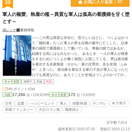
23
お気に入り追加
57
軍人の寵愛、執着の檻～異質な軍人は孤高の看護婦を甘く堕
とす～
扇レンナ
書籍情報
――この男は異質な存在だ。恐ろしいほどに。 つくよはかつ
て『婚約者』だった軍人の男を任務の最中に亡くした。 以来
軍の病院で看護婦として働いている。華族の娘ではあるが、
結婚する気にはなれなかった。 あるとき、一人の軍人が検査
をするためにつくよが働く病院に入院してくる。 男は政治家
を輩出する名家相楽〈さがら〉家の次男坊。名を史哉〈ふみ
や〉と言った。 政治家を輩出する家の子息が軍人になっただ
けでも異質なのに、あろうことか史哉はつくよのかつての婚
約者に瓜二つだった。 戸惑い続けるつくよに対し、史哉は熱
キャラ文芸
連載中
長編
R15
烈に愛を告げてくる。 つくよは彼の行動に戸惑い、振り回さ
24h.ポイント
42pt
れるようになる。 秘密を抱えた年下の軍人に振り回される年
17,266
172
位 / 228,619件
位 / 5,635件
小説
キャラ文芸
上看護婦の大正ロマン ※ジャンルについては少し模索中で
す。変更の可能性があります。 ▼掲載先→エブリスタ、アル
日常
恋愛
ハッピーエンド
軍人
溺愛/執着
ヤンデレ
年下男子
ファポリス
和風ファンタジー
大正ロマン風
職業婦人
文字数 7,014
最終更新日 2025.07.03
登録日 2024.12.13