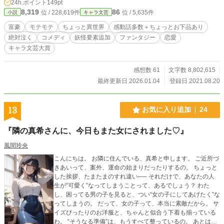
24h.ポイント
149pt
す。 主人公の長男 ⇒ 主人公を神の如く尊敬します。 主人
8,319
86
位 / 228,619件
位 / 5,635件
小説
キャラ文芸
公の双子の娘 ⇒ 主人公が大好きですが、大事件ばかり起
こします。 その他美しい女たちと美しいゲイの青年 ⇒ み
富豪
モテモテ
ちょっと異世界
感動話多数＋ちょっとお下品あり
んなベタベタです。 伝説のヤクザ ⇒ 主人公の舎弟になり
絶対泣く
コメディ
妖怪要素追加
ファンタジー
恋愛
ます。 大妖怪 ⇒ 舎弟になります。 守り神ヘビ ⇒ 主人
キャラ文芸大賞
公が大好きです。 おおきな猫 ⇒ 主人公が超好きです。 女
子会 ⇒ 無事に終わったことはありません。 理解不能な方
は、是非本編へ。 決して後悔させません！ 捧腹絶倒、涙流し
感想数 61
文字数 8,802,615
まくりの世界へようこそ。 ちょっと過激な暴力描写もありま
最終更新日 2026.01.04
登録日 2021.08.20
す。 苦手な方は読み飛ばして下さい。 性描写は控えめなつも
りです。 どんなに読んでもゼロカロリーです。
13
お気に入り追加
24
『隣の真希さんに、今日もまた女にされました♡』
風間玲央
こんにちは。 お隣に住んでいる、真希と申します。 ご近所づ
きあいって、案外、運命の始まりだったりするの。 ちょっと
した挨拶、たまたまのすれ違い── それだけで、あなたの人
生が“可愛く”なってしまうことって、あるでしょう？ わた
し、困ってる男の子を見ると、つい“女の子にしてあげたく”な
ってしまうの。 だって、女の子って、本当に素敵だから。 サ
イズぴったりのお洋服と、ちゃんと似合う下着も揃っている
わ。 “そうなる準備”は、もうすべて整っているの。 あとは、