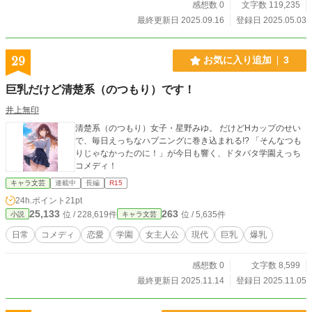
感想数 0
文字数 119,235
最終更新日 2025.09.16
登録日 2025.05.03
29
お気に入り追加
3
巨乳だけど清楚系（のつもり）です！
井上無印
清楚系（のつもり）女子・星野みゆ。 だけどHカップのせい
で、毎日えっちなハプニングに巻き込まれる!? 「そんなつも
りじゃなかったのに！」が今日も響く、ドタバタ学園えっち
コメディ！
キャラ文芸
連載中
長編
R15
24h.ポイント
21pt
25,133
263
位 / 228,619件
位 / 5,635件
小説
キャラ文芸
日常
コメディ
恋愛
学園
女主人公
現代
巨乳
爆乳
感想数 0
文字数 8,599
最終更新日 2025.11.14
登録日 2025.11.05