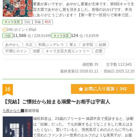
要素が多いですが、あやかし要素が主体です。第9回キャラ文
芸大賞であやかし賞を頂きました。皆様のおかげです、本当
にありがとうございます！【第一章で一区切りで単体で読め
ますので、そこまででもご覧頂けると嬉しいです】。
キャラ文芸
完結
長編
R15
24h.ポイント
85pt
11,586
124
位 / 228,619件
位 / 5,635件
小説
キャラ文芸
あやかし
大正
和風シンデレラ
軍人
女学院
結婚
不憫ヒロイン
溺愛
キャラ文芸大賞エントリー
恋愛
感想数 35
文字数 112,945
最終更新日 2026.01.11
登録日 2025.12.20
16
お気に入り追加
342
【完結】ご懐妊から始まる溺愛〜お相手は宇宙人
七夜かなた
書籍情報
城咲和音は、23歳のフリーター 体調不良で受診すると、診断
は「妊娠」だった。 でも妊娠するようなことをした覚えはま
ったくない。 驚いていると、突然黒尽くめの人たちに守られ
て現れたファンタジー世界のエルフのような美男子が、お腹