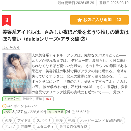
最終更新日 2026.05.29
登録日 2026.03.19
3
お気に入り追加
13
美容系アイドルは、さみしい夜ほど愛を乞う♡推しの過去は
ほろ苦い〈dulcisシリーズ×アラタ編 ②〉
はなたろう
人気美容系アイドル・アラタは、完璧なスパダリだった――
元カノが現れるまでは。 デビュー前、裏切られ、女性に触れ
られなくなるほど傷ついた過去。 そのトラウマの原因である
果恋が、美容雑誌の取材で再びアラタの前に現れる。 余裕を
失っていくアラタは、恋人の愛香に甘く縋り始める。 「……
ずっとそばにいて」「俺のこと、好きって言ってよ」 さみし
い夜。 彼が求めるのは、私だけの体温。 さらに果恋は、愛香
の従兄でクリニック院長の克哉にも近づいて――。 元カノ、
執着、嫉妬、独占欲。 愛が重すぎる美容系アイドルとの、甘
キャラ文芸
連載中
長編
R15
く危うい溺愛ラブ。 恋人であり推しでもある、アラタのほろ
24h.ポイント
427pt
苦い過去。 愛香はアラタを癒したい、守りたいと強く願う。
3,127
24
位 / 228,619件
位 / 5,635件
小説
キャラ文芸
〈お知らせ〉 前作を読んでなくても分かるようにしておりま
すが、読んでいただけると、世界観がよりよく伝わります。
恋愛
アイドル
スパダリ
溺愛
執着
ハッピーエンド＆完結確約
「美容系アイドルは、甘い吐息で私を溺愛する♡ 推しの秘密
元カノ
芸能界
エタニティ
激甘＆過保護な愛
は蜜の味」 https://www.alphapolis.co.jp/novel/411579529/53