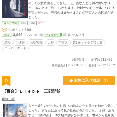
の子の父親宣言をしてきた。 え、あなたとは初対面ですけ
ど。 彼の名は「燕」 しかも彼は、地球外知的生命体、つまり
宇宙人だった。 突然の妊娠からまさかの宇宙人との同居が始
まった。
キャラ文芸
完結
長編
R15
24h.ポイント
63pt
13,846
141
位 / 228,619件
位 / 5,635件
小説
キャラ文芸
恋愛
ご懐妊
溺愛/寵愛
人外
宇宙人
第6回キャラ文芸大賞
ハッピーエンド
感想数 8
文字数 112,432
最終更新日 2023.01.31
登録日 2022.12.12
17
お気に入り追加
17
【百合】Ｌｉｅｂｅ 三部開始
南條 綾
人と一線引いた少女のお話 あの時あなたを助けた時から気に
なった。 あなたにあって私の景色が色が付いた。 １部 あら
すじ 17歳の綾は、幼少期の凄惨な事件以来、世界から色を失