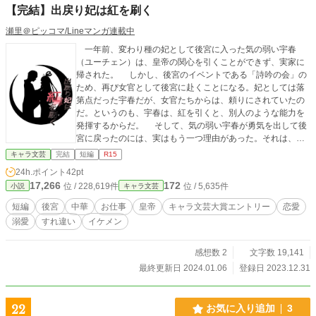
【完結】出戻り妃は紅を刷く
瀬里＠ピッコマ/Lineマンガ連載中
一年前、変わり種の妃として後宮に入った気の弱い宇春
（ユーチェン）は、皇帝の関心を引くことができず、実家に
帰された。 しかし、後宮のイベントである「詩吟の会」の
ため、再び女官として後宮に赴くことになる。妃としては落
第点だった宇春だが、女官たちからは、頼りにされていたの
だ。というのも、宇春は、紅を引くと、別人のような能力を
発揮するからだ。 そして、気の弱い宇春が勇気を出して後
宮に戻ったのには、実はもう一つ理由があった。それは、心
を寄せていた、近衛武官の劉（リュウ）に告白し、きちんと
キャラ文芸
完結
短編
R15
振られることだった──。 これは、出戻り妃の宇春（ユー
24h.ポイント
42pt
チェン）が、再び後宮に戻り、女官としての恋とお仕事に翻
17,266
172
位 / 228,619件
位 / 5,635件
小説
キャラ文芸
弄される物語。 全十一話の短編です。 表紙は「桜ゆゆ
の。」ちゃんです。
短編
後宮
中華
お仕事
皇帝
キャラ文芸大賞エントリー
恋愛
溺愛
すれ違い
イケメン
感想数 2
文字数 19,141
最終更新日 2024.01.06
登録日 2023.12.31
22
お気に入り追加
3