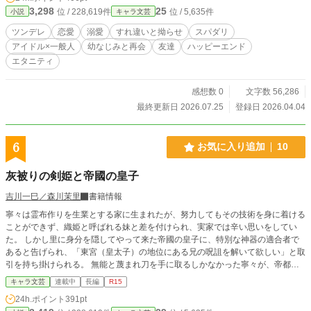
も、ゲームの世界でも。 私が恋をしていた相手は、ずっと同
3,298
25
位 / 228,619件
位 / 5,635件
小説
キャラ文芸
じ人だった。 「いい加減気づけよ、鈍感」 現実でも、ゲーム
でも。 サクヤはずっと私のそばにいた。 深夜2時。 サクヤが
ツンデレ
恋愛
溺愛
すれ違いと拗らせ
スパダリ
本当に伝えたかったのは、「帰れ」じゃなくて――「帰らな
アイドル×一般人
幼なじみと再会
友達
ハッピーエンド
いで」。 ツンデレだけど一途で不器用なトップアイドルに、
エタニティ
10年越しの恋を叶えられてしまう、じれ甘幼なじみラブスト
ーリー。 ※表紙は挿絵はAI生成 いいなと思っていただけた
ら、お気に入り登録ポチっとお願いします♡ 他のメンバ―が
感想数 0
文字数 56,286
登場するdulcisシリーズも合わせてご覧ください
最終更新日 2026.07.25
登録日 2026.04.04
6
お気に入り追加
10
灰被りの剣姫と帝國の皇子
吉川一巳／森川茉里
書籍情報
寧々は霊布作りを生業とする家に生まれたが、努力してもその技術を身に着ける
ことができず、織姫と呼ばれる妹と差を付けられ、実家では辛い思いをしてい
た。 しかし里に身分を隠してやって来た帝國の皇子に、特別な神器の適合者で
あると告げられ、「東宮（皇太子）の地位にある兄の呪詛を解いて欲しい」と取
引を持ち掛けられる。 無能と蔑まれ刀を手に取るしかなかった寧々が、帝都で
妖魔や怪異の対処をする神祇卿の地位にある皇子に見いだされ、恩賞としての契
キャラ文芸
連載中
長編
R15
約結婚をするまでのお話。 昨年カクヨムに投稿した作品に加筆修正をしたもの
24h.ポイント
391pt
です。 この加筆修正版をカクヨム、小説家になろうにも投稿予定です。