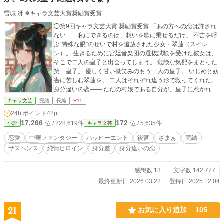
雪城 冴 ❄キャラ文芸大賞奨励賞受賞
◯第9回キャラ文芸大賞 奨励賞受賞 「あの方への恋は許され
ない……私にできるのは、想いを歌に乗せるだけ」 不吉を呼
ぶ“特殊な眼”のせいで村を追放された少女・翠蓮（スイレ
ン）。 生きるために宮廷音楽団の選抜試験を受けた彼女は、
そこで二人の皇子と出会ってしまう。 危険な気配をまとった
第一皇子。 優しく甘い微笑みのもう一人の皇子。 いじめと妨
害に苦しむ翠蓮を、 二人はそれぞれ違う形で救ってくれた。
身分違いの恋―― ただの村娘である自分が、皇子に惹かれて
しまうなんて。 歌うたびに胸が疼き、想いを込めた旋律が心
キャラ文芸
完結
長編
R15
を揺らす。 しかしその恋は、皇位争いと後宮の陰謀という大
24h.ポイント
42pt
きな渦に飲み込まれていく。 翠蓮には、本人も知らない禁忌
17,266
172
位 / 228,619件
位 / 5,635件
小説
キャラ文芸
の秘密があった。 その力が目覚めるとき、彼女はどちらの皇
子の傍にいたいと願うのか――。
恋愛
中華ファンタジー
ハッピーエンド
後宮
ざまぁ
完結
サスペンス
純情ヒロイン
身分差
身分違いの恋
感想数 13
文字数 142,777
最終更新日 2026.03.22
登録日 2025.12.04
21
お気に入り追加
105