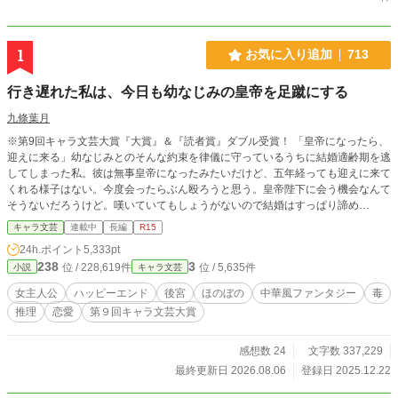
1
お気に入り追加
713
行き遅れた私は、今日も幼なじみの皇帝を足蹴にする
九條葉月
※第9回キャラ文芸大賞『大賞』＆『読者賞』ダブル受賞！ 「皇帝になったら、
迎えに来る」幼なじみとのそんな約束を律儀に守っているうちに結婚適齢期を逃
してしまった私。彼は無事皇帝になったみたいだけど、五年経っても迎えに来て
くれる様子はない。今度会ったらぶん殴ろうと思う。皇帝陛下に会う機会なんて
そうないだろうけど。嘆いていてもしょうがないので結婚はすっぱり諦め
て、“神仙術士”として生きていくことに決めました。……だというのに。皇帝陛
キャラ文芸
連載中
長編
R15
下。今さら私の前に現れて、一体何のご用ですか？ ※AI不使用です
24h.ポイント
5,333pt
238
3
位 / 228,619件
位 / 5,635件
小説
キャラ文芸
女主人公
ハッピーエンド
後宮
ほのぼの
中華風ファンタジー
毒
推理
恋愛
第９回キャラ文芸大賞
感想数 24
文字数 337,229
最終更新日 2026.08.06
登録日 2025.12.22