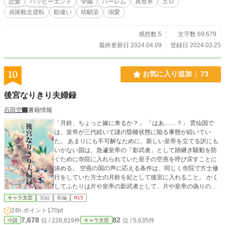
恋愛
ハッピーエンド
学園
ハーレム
異世界
エロ
貞操観念逆転
勘違い
幼馴染
溺愛
感想数 5
文字数 69,679
最終更新日 2024.04.09
登録日 2024.03.25
10
お気に入り追加
73
後宮なりきり夫婦録
石田空
書籍情報
「月鈴、ちょっと嫁に来るか？」 「はあ……？」 雲仙国で
は、皇帝が三代続いて謎の昏睡状態に陥る事態が続いてい
た。 あまりにも不可解なために、新しい皇帝を立てる訳にも
いかない国は、急遽皇帝の「影武者」として跡継ぎ騒動を防
ぐために寺院に入れられていた皇子の空燕を呼び戻すことに
決める。 空燕の国の声に応える条件は、同じく寺院で方士修
行をしていた方士の月鈴を妃として後宮に入れること。 かく
してふたりは片や皇帝の影武者として、片や皇帝の偽りの愛
妃として、後宮と言う名の魔窟に潜入捜査をすることとなっ
キャラ文芸
完結
長編
R15
た。 影武者夫婦は、後宮内で起こる事件の謎を解けるのか。
24h.ポイント
170pt
そしてふたりの想いの行方はいったい。 サイトより転載にな
7,678
82
位 / 228,619件
位 / 5,635件
小説
キャラ文芸
ります。