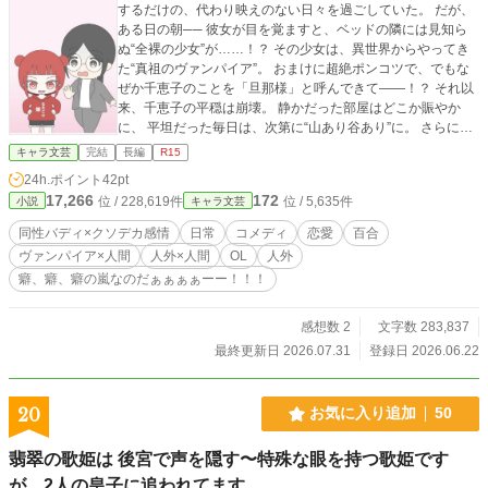
するだけの、代わり映えのない日々を過ごしていた。 だが、
ある日の朝── 彼女が目を覚ますと、ベッドの隣には見知ら
ぬ“全裸の少女”が……！？ その少女は、異世界からやってき
た“真祖のヴァンパイア”。 おまけに超絶ポンコツで、でもな
ぜか千恵子のことを「旦那様」と呼んできて――！？ それ以
来、千恵子の平穏は崩壊。 静かだった部屋はどこか賑やか
に、 平坦だった毎日は、次第に“山あり谷あり”に。 さらに
は、首なし騎士に魔女にクモの少女まで！？ 次々と現れる“異
キャラ文芸
完結
長編
R15
世界組”と、なぜか馴染んでいく現代日本の人々。 ツッコミ不
24h.ポイント
42pt
在の異種族同居生活、果たして千恵子の胃はもつのか……？
17,266
172
位 / 228,619件
位 / 5,635件
小説
キャラ文芸
これはアラサーOLと“ワケあり最強ヴァンパイア”が織りな
す、ちょっぴり不思議でなんだかあったかくて笑える、壮大
同性バディ×クソデカ感情
日常
コメディ
恋愛
百合
な恋物語？ 彼らの地続きの非日常をご賞味あれ🦇💕👓️ 毎
ヴァンパイア×人間
人外×人間
OL
人外
日、二から三話更新中。 完結保証✨ ※AI不使用です
癖、癖、癖の嵐なのだぁぁぁぁーー！！！
感想数 2
文字数 283,837
最終更新日 2026.07.31
登録日 2026.06.22
20
お気に入り追加
50
翡翠の歌姫は 後宮で声を隠す〜特殊な眼を持つ歌姫です
が、2人の皇子に追われてます