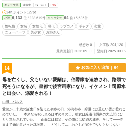
あなたが少しだけ──素直になれば、それでいいのよ。 それ
キャラ文芸
連載中
ｼｮｰﾄｼｮｰﾄ
R15
に、わたしのノートにはもう、次の名前を書くスペースが空
24h.ポイント
127pt
いているの。 ……ねえ、まさかと思うけれど。あなた、まだ
9,133
94
位 / 228,619件
位 / 5,635件
小説
キャラ文芸
気づいてないだけじゃないかしら？ ──「さあ、“男の終わ
り”の時間よ♡」
性転換
女装
女性化
現代
ラブコメ
ギャグ
恋愛
ニューハーフ
美少女
お姉さん
感想数 0
文字数 204,120
最終更新日 2026.05.11
登録日 2025.09.15
14
お気に入り追加
64
母を亡くし、父もいない愛蘭は、伯爵家を追放され、路頭で
死そうになるが、皇都で後宮画家になり、イケメン上司原水
と出会い、溺愛される！
山田 バルス
愛蘭が二十歳の誕生日を迎えた初春の日、港湾都市・緑港には重たい雲が垂れこ
めていた。 本来なら祝われるはずのその日、彼女は緑港伯爵家の大広間にひ
とり立たされていた。 正面には叔父、その隣には従姉の麗香、そして――昨
日まで婚約者だった沈琳道。 「どうして……わたしが家をでないといけない