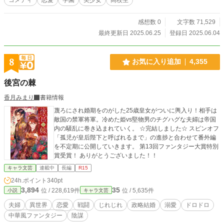
感想数 0
文字数 71,529
最終更新日 2025.06.25
登録日 2025.06.04
8
お気に入り追加
4,355
後宮の棘
香月みまり
書籍情報
蔑ろにされ婚期をのがした25歳皇女がついに輿入り！相手は
敵国の禁軍将軍。冷めた姫vs堅物男のチグハグな夫婦は帝国
内の騒乱に巻き込まれていく。 ☆完結しました☆ スピンオフ
「孤児が皇后陛下と呼ばれるまで」の進捗と合わせて番外編
を不定期に公開していきます。 第13回ファンタジー大賞特別
賞受賞！ ありがとうございました！！
キャラ文芸
連載中
長編
R15
24h.ポイント
340pt
3,894
35
位 / 228,619件
位 / 5,635件
小説
キャラ文芸
夫婦
異世界
恋愛
戦闘
じれじれ
政略結婚
溺愛
ドロドロ
中華風ファンタジー
陰謀