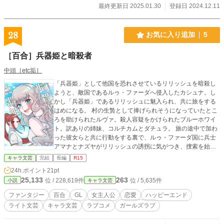
ら・はじめ）：櫻絵の祖父。国鉄にお勤め。明治三十四年
最終更新日 2025.01.30
登録日 2024.12.11
生。 持田和（もちだ・かず）：櫻絵の伯母。梨園に嫁ぐ。昭
和元年生。 生原さくら（いくはら・さくら）：櫻絵の母。い
つも身近にいる。昭和十九年生。 生原志朗（いくはら・しろ
28
お気に入り追加
5
う）：櫻絵の父。逞しく思い遣りがある。昭和十九年生。 生
原櫻絵（いくはら・さえ）：ヒロイン。志朗とさくらの一粒
［百合］兵器姫と暗殺者
種。母と濃密な関係にある。昭和四十六年生。 橘寧（たちば
な・ねい）：櫻絵の別れた彼氏。仔犬のように優しい。昭和
中頭［etc垢］
四十一年生。 紫堂航丞（しどう・こうすけ）：櫻絵と同じ上
「兵器姫」として他国を恐れさせているリリッシュを暗殺し
野美術大学だった。昭和四十七年生。 梅芳（うめか）：櫻絵
ようと、敵国であるルゥ・ファーダへ侵入したカシュナ。し
の長女。寡黙でドライに見えがち。平成十八年生。 美桜緒
かし「兵器姫」であるリリッシュに魅入られ、共に旅をする
（みさお）：櫻絵の次女。動物園が大好き。平成二十年生。
はめになる。 村の生贄として捧げられそうになっていたとこ
太田総一郎（おおた・そういちろう）：しば桜に佇むシルバ
ろを助けられたルヴァ。殺人容疑をかけられたブルーホワイ
ーグレー。昭和十一年生。 ＊時代が移行いたしますので、生
ト。訳ありの姉妹、コルチカムとダチュラ。 旅の途中で加わ
年を表記いたしました。 ◆よろしくお願いいたします。
った彼女らと共に行動をする裏で、ルゥ・ファーダ国に兵士
アマナとナズヤがリリッシュの誘拐に気がつき、捜索を始め
る────。 注意 百合（GL）です。なろうに掲載していたも
キャラ文芸
完結
長編
R15
のを修正&加筆して再掲しています。
24h.ポイント
21pt
25,133
263
位 / 228,619件
位 / 5,635件
小説
キャラ文芸
ファンタジー
百合
GL
女主人公
恋愛
ハッピーエンド
ライト文芸
キャラ文芸
ラブコメ
ガールズラブ