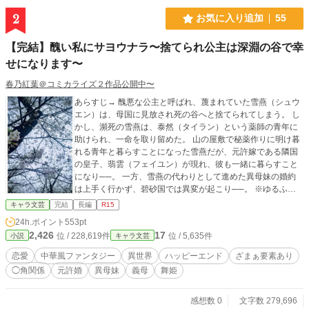
2
お気に入り追加
55
【完結】醜い私にサヨウナラ〜捨てられ公主は深淵の谷で幸
せになります〜
春乃紅葉＠コミカライズ２作品公開中〜
あらすじ→ 醜悪な公主と呼ばれ、蔑まれていた雪燕（シュウ
エン）は、母国に見放され死の谷へと捨てられてしまう。 し
かし、瀕死の雪燕は、泰然（タイラン）という薬師の青年に
助けられ、一命を取り留めた。 山の屋敷で秘薬作りに明け暮
れる青年と暮らすことになった雪燕だが、元許嫁である隣国
の皇子、翡雲（フェイユン）が現れ、彼も一緒に暮らすこと
になり──。 一方、雪燕の代わりとして進めた異母妹の婚約
は上手く行かず、碧砂国では異変が起こり──。 ※ゆるふわ
中華風ファンタジーの設定です。 ※基本は主人公視点。 たま
キャラ文芸
完結
長編
R15
に別のキャラクター視点になります。
24h.ポイント
553pt
2,426
17
位 / 228,619件
位 / 5,635件
小説
キャラ文芸
恋愛
中華風ファンタジー
異世界
ハッピーエンド
ざまぁ要素あり
◯角関係
元許婚
異母妹
義母
舞姫
感想数 0
文字数 279,696