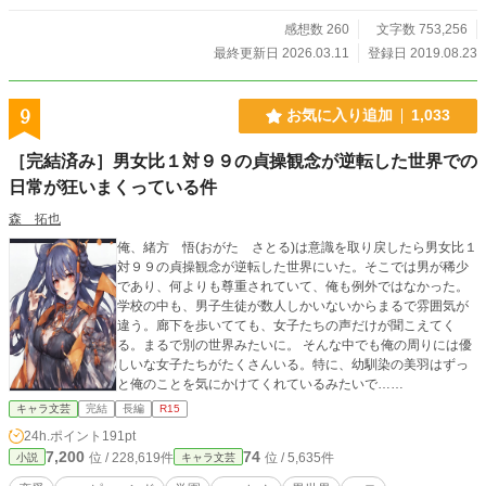
感想数 260
文字数 753,256
最終更新日 2026.03.11
登録日 2019.08.23
9
お気に入り追加
1,033
［完結済み］男女比１対９９の貞操観念が逆転した世界での
日常が狂いまくっている件
森 拓也
俺、緒方 悟(おがた さとる)は意識を取り戻したら男女比１
対９９の貞操観念が逆転した世界にいた。そこでは男が稀少
であり、何よりも尊重されていて、俺も例外ではなかった。
学校の中も、男子生徒が数人しかいないからまるで雰囲気が
違う。廊下を歩いてても、女子たちの声だけが聞こえてく
る。まるで別の世界みたいに。 そんな中でも俺の周りには優
しいな女子たちがたくさんいる。特に、幼馴染の美羽はずっ
と俺のことを気にかけてくれているみたいで……
キャラ文芸
完結
長編
R15
24h.ポイント
191pt
7,200
74
位 / 228,619件
位 / 5,635件
小説
キャラ文芸