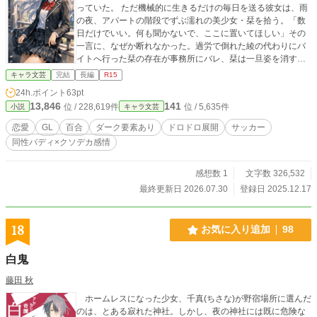
っていた。 ただ機械的に生きるだけの毎日を送る彼女は、雨
の夜、アパートの階段でずぶ濡れの美少女・栞を拾う。「数
日だけでいい。何も聞かないで、ここに置いてほしい」その
一言に、なぜか断れなかった。過労で倒れた綾の代わりにバ
イトへ行った栞の存在が事務所にバレ、栞は一旦姿を消す。
しかし一ヶ月後、彼女は綾の高校に転入生として現れる。そ
キャラ文芸
完結
長編
R15
こで栞は知る—— 綾が持つ、異常とも言えるサッカーセンス
24h.ポイント
63pt
を。そして孤独を。 そして彼女が、生きるためにどれほど無
13,846
141
位 / 228,619件
位 / 5,635件
小説
キャラ文芸
理を重ねてきたのかを。 追い詰められた綾に、栞は静かに提
案した。 「夏休みの間だけ……私のハウスキーパーをしな
恋愛
GL
百合
ダーク要素あり
ドロドロ展開
サッカー
い」 綾は長い逡巡の末、それを受け入れる。 1巻完。
同性バディ×クソデカ感情
感想数 1
文字数 326,532
最終更新日 2026.07.30
登録日 2025.12.17
18
お気に入り追加
98
白鬼
藤田 秋
ホームレスになった少女、千真(ちさな)が野宿場所に選んだ
のは、とある寂れた神社。しかし、夜の神社には既に危険な