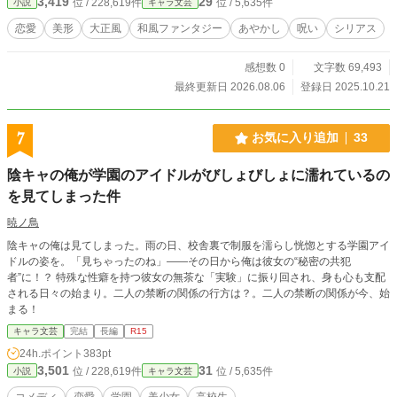
3,419
29
位 / 228,619件
位 / 5,635件
小説
キャラ文芸
恋愛
美形
大正風
和風ファンタジー
あやかし
呪い
シリアス
感想数 0
文字数 69,493
最終更新日 2026.08.06
登録日 2025.10.21
7
お気に入り追加
33
陰キャの俺が学園のアイドルがびしょびしょに濡れているの
を見てしまった件
暁ノ鳥
陰キャの俺は見てしまった。雨の日、校舎裏で制服を濡らし恍惚とする学園アイ
ドルの姿を。「見ちゃったのね」――その日から俺は彼女の“秘密の共犯
者”に！？ 特殊な性癖を持つ彼女の無茶な「実験」に振り回され、身も心も支配
される日々の始まり。二人の禁断の関係の行方は？。二人の禁断の関係が今、始
まる！
キャラ文芸
完結
長編
R15
24h.ポイント
383pt
3,501
31
位 / 228,619件
位 / 5,635件
小説
キャラ文芸
コメディ
恋愛
学園
美少女
高校生