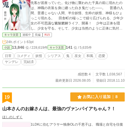
先客が居座っていた。化け物に襲われた千真の前に現れたの
は、神職の衣装を身に纏った白き鬼だった――。 普通の人
間、普通じゃない人間、半分妖怪、生粋の妖怪、神様もひょ
っこり現れる。 田舎町の端っこで繰り広げられる、少年少
女の不可思議な魑魅魍魎ライフ、開幕！ 少年は正体を隠
し、少女を守る。そして、少女は当然のように正体に気付か
ない。 傷を抱えた者たちの喜劇をここに。 コメディとシ
キャラ文芸
連載中
長編
R15
リアスの温度差にご注意を。 他サイト様でも掲載中です。
24h.ポイント
63pt
完結しました。不定期で番外編を更新予定です。
13,846
141
位 / 228,619件
位 / 5,635件
小説
キャラ文芸
日常
コメディ
妖怪
シリアス
鬼
巫女
和風
恋愛
ヤンデレ
完結済
感想数 4
文字数 1,038,567
最終更新日 2026.08.05
登録日 2018.11.10
19
お気に入り追加
8
山本さんのお嫁さんは、最強のヴァンパイアちゃん？！
ほしのしずく
1LDKに住むアラサー独身OLの千恵子は、 職場と自宅を往復