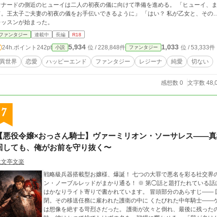
ナードの側近のヒューイは二人の初夜の儀に向けて準備を進める。 「ヒューイ、まだ乙女のミリエルをあなたが1から手ほどきし
。王太子ご夫妻の初夜の儀をお手伝いできるように」 「はい？ 私が乙女と、その……？」 かくして、ヒューイのミリ
レッスンが始まった。
ファンタジー
連載中
長編
R18
5,934
1,033
24h.ポイント
242pt
位 / 228,848件
位 / 53,333件
小説
ファンタジー
異世界
恋愛
ハッピーエンド
ファンタジー
レジーナ
純愛
切ない
感想数 0
文字数 48,
7
【悪役令嬢×おっさん騎士】ヴァーミリオン・ソーサレス——
回しても、俺がお前を守り抜く〜
駄文亭文楽
戦略級兵器搭載型お嬢様、爆誕！ 七つの大罪で悪名を彩る社交界
ン・ノーブルレッドがまかり通る！ ※ 第◯話と題打たれている話はちょっとダーク寄り 英語で題打たれている話
はかなりライト寄りで書かれています。 冒頭部分のあらすじ—— 国家の最終兵器として、王命による離宮への幽
閉。その移送任務に雇われた護衛の中に くたびれた中年騎士――ケインドレがいた。 だ
は想像を絶する苛烈さだった。 護衛が次々と倒れ、最後に残った