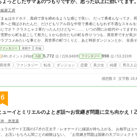
ちょっとしたザマぁのつもりですが、思った以上に効いてます
猫板家工房
まぁはホドホド、真綿で首を締めるような感じで良い。 だって勇者んなってさ、死ぬとか怖いじゃんさ
世界へと飛ばされたんだ、だけどもリアル目な中世で勇者にもなれず不遇なスキルを
じでさ？ クラスじゃ２軍だったんだけどなー……、いつの間にか総代やってますわ。 スキルは弱いが異世界が俺にはまった感
ジ荒野から町を起こして努力し１から自分たちの町を作りつつも、異世界ですが美少
ラブコメみたいな事とか、異世界の町づくりと、あと時折ダンジョンとか。 全員その日暮らしの貧乏生活ですが結構充実してま
す。 クラスで異世界生活バラエティーが当てはまります。そこの元締めやらせても
ファンタジー
連載中
長編
5,772
998
24h.ポイント
249pt
位 / 228,848件
位 / 53,333件
小説
ファンタジー
異世界
ファンタジー
転生
ダンジョン
恋愛
美少女
純愛
男主人
感想数 0
文字数 18,
6
ヒューイとミリエルのよとぎ話〜お世継ぎ問題に立ち向かえ！乙
桜井 恵里菜
ェラルザード王国の17才の王太子・レオナードに縁談が持ち上がる。 お相手はユーラル王国の王女・ティファーナ=セシル、16
お世継ぎ問題は国家の大プロジェクトですのよ！」 メイド長のスーザの指示のもと、レ