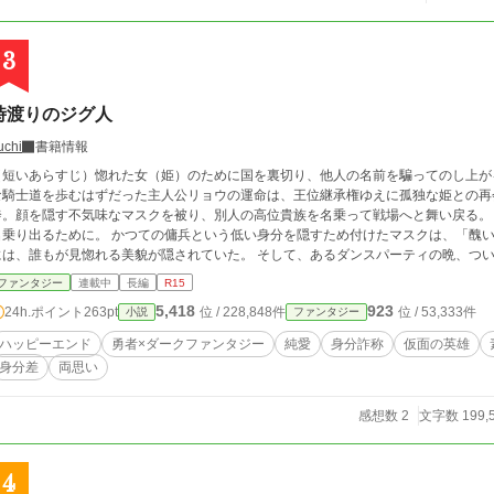
3
時渡りのジグ人
uchi
書籍情報
短いあらすじ）惚れた女（姫）のために国を裏切り、他人の名前を騙ってのし上がる。 （長いあらすじ）王に重用され、
騎士道を歩むはずだった主人公リョウの運命は、王位継承権ゆえに孤独な姫との再会から、狂い出す。 
奔。顔を隠す不気味なマスクを被り、別人の高位貴族を名乗って戦場へと舞い戻る。
ために。 かつての傭兵という低い身分を隠すため付けたマスクは、「醜い素顔を隠している」と蔑まれたが、実はその下
、誰もが見惚れる美貌が隠されていた。 そして、あるダンスパーティの晩、ついにマスクをとって現れた。 「悪魔の使い」「時
渡りのジグ人」と呼ばれ、宮廷の陰謀にも圧倒的な武功で勝ち抜き、またたく間に英
ファンタジー
連載中
長編
R15
な（でも、時々コメディな）、ピカレスク（悪漢）・ダークファンタジー。 完結済み。最後まで情け容赦なく投稿します。３０万
5,418
923
24h.ポイント
263pt
位 / 228,848件
位 / 53,333件
小説
ファンタジー
くらい。１日に2話くらいのペース配分で。のんびり行くよ～。男性向けかもわかりません。 マスク被らされたり、
得たり、主人公はめちゃくちゃ目立ちまくります。
ハッピーエンド
勇者×ダークファンタジー
純愛
身分詐称
仮面の英雄
身分差
両思い
感想数 2
文字数 199,
4