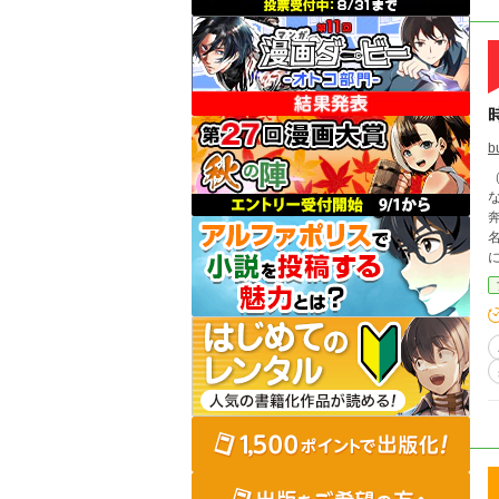
b
（
な
名乗り出る
には
ク
字