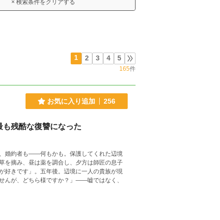
× 検索条件をクリアする
1
2
3
4
5
165
件
お気に入り追加
256
最も残酷な復讐になった
、婚約者も——何もかも。保護してくれた辺境
草を摘み、昼は薬を調合し、夕方は師匠の息子
が好きです」。五年後。辺境に一人の貴族が現
せんが、どちら様ですか？」——嘘ではなく、