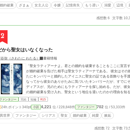
婚約破棄
ざまぁ
女主人公
令嬢
記憶喪失
もう遅い
溺愛
辺境
感想数 6
文字数 10,
2
だから聖女はいなくなった
澤谷弥（さわたに わたる）
書籍情報
「聖女ラティアーナよ。君との婚約を破棄することをここに宣言す
が婚約破棄を告げた相手は聖女ラティアーナである。 彼女はその
たにキンバリーと婚約したアイニスに聖女の証である首飾りを手渡
なってから彼女のありがたみに気づいたキンバリーだが、すでにそ
ディアスが、兄のためにもラティアーナを探し始める。だが、彼
の婚約破棄を受け入れ、聖女という地位を退いたのかの理由を知る
ファンタジー
完結
短編
R15
4,221
702
24h.ポイント
340pt
位 / 228,848件
位 / 53,333件
小説
ファンタジー
異世界
ファンタジー
シリアス
聖女
婚約破棄
純愛
嫉妬
感想数 72
文字数 73,