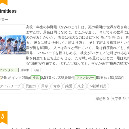
imitless
 賢一
高校一年生の神野剛《かみのごう》は、死の瞬間に“世界が巻き戻る
ますたび、景色は同じなのに、どこかが違う。 そしてその世界に
ののぞみ》がいた。 希美は強大な力ゆえに“バケモノ”と呼ばれ、周囲から恐れられていた。 だが剛だけは知ってい
る。 彼女は誰より優しく、誰より強く、そして誰より孤独だということを。 妖魔が跋扈する東京
異が街を蹂躙し、人々は次々と倒れていく。 剛は何度倒れても、何度絶望しても、 希美の隣に立つために、長柄の
戦斧──ハルバードを握りしめる。 彼女が“バケモノ”と呼ばれるなら、 「俺もバケモノになる」 その覚悟だけが、
剛を何度でも立ち上がらせる。 だが戦いを重ねるほどに、剛は気付いていく。 この世界には、破滅へと収束す
る“因果”が存在する。 どれだけ抗っても、何かが必ず“最悪の結末”へ導こうとしてくる。 剛と希美は仲間たちと共
に戦いながら、 少しずつ“世界の仕組み”に触れていく。 どうして希美は黒い法力を持って生まれたのか。 どうして
ファンタジー
連載中
長編
剛は“死の瞬間に戻される”のか。 どうして世界は破滅へ向かうのか。 そして、すべての謎の中心には── 泣
5,573
959
24h.ポイント
256pt
位 / 228,848件
位 / 53,333件
小説
ファンタジー
ている一人の少女の存在があった。 剛はその涙の意味を知った時、 自分が何のために戦ってきたのかを理解する。
希美を守るため。 仲間を守るため。 世界を守るため。 そして── 救われるべき“誰か”の祈りに応えるため。 剛と希
タイムリープ
異能力
異形
青春
純愛
東京
AI補助利用
美が辿り着く未来は、破滅か、救済か。 それとも── 二人がずっと夢に見てきた“楽園”なのか。 これは、誰かを救
うために怪物になることを選んだ少年と、 その隣で戦い続ける少女の物語。 この物語はフィクシ
感想数 0
文字数 54,
する自治体、施設等が物語に登場することがありますが、あくま
り、現実の物とは異なることをご理解ください。 また、人物や組
とは関係ないことをご了承ください。 【生成AI利用について】 生成AIはChatGPTによる誤字脱字チェック、重複表
5
現の検出、ストーリー間における矛盾点の指摘に利用しています。
おきます。