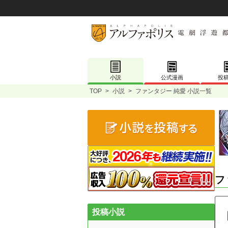
小説
公式漫画
投
TOP
>
小説
>
ファンタジー 純愛 小説一覧
フ
投稿小説