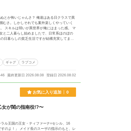
。
？ 俺達はある日クラスで異
掴むさ。しかしそれでも案外楽しくやっていく
。 マ
女と二人暮らし始めましたで、日常系ほのぼの
らいますね？
公
ギャグ
ラブコメ
446
最終更新日 2026.08.08
登録日 2026.08.02
お気に入り追加
0
女が閨の指南役!?〜