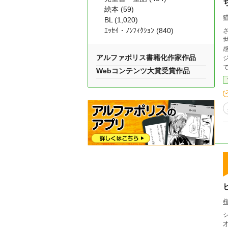
絵本 (59)
BL (1,020)
ｴｯｾｲ・ﾉﾝﾌｨｸｼｮﾝ (840)
ざ
感
アルファポリス書籍化作家作品
で
Webコンテンツ大賞受賞作品
シ
才。 お互いもちろん閨ごとの経験はない。 「