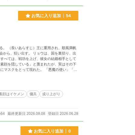
お気に入り追加
54
順風満帆
リョウは、国を裏切り、出
 すべては、戦功を上げ、彼女の結婚相手として
雄へ、また姫の王配へと駆け上がる男の、ダー
圧倒的に勝利を
素顔はイケメン
傭兵
成り上がり
564
最終更新日 2026.08.08
登録日 2026.06.28
お気に入り追加
0