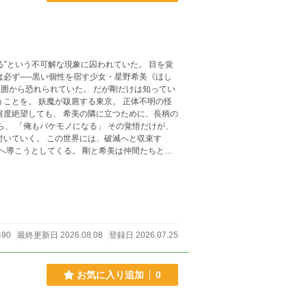
”という不可解な現象に囚われていた。 目を覚
は必ず──黒い個性を宿す少女・星野希美《ほし
。 正体不明の怪
き続け
ョンです。 実在
490
最終更新日 2026.08.08
登録日 2026.07.25
でも現代日本を舞台としたストーリー上の物であ
織・施設等の名称は想像上の物であり、同名の物
お気に入り追加
0
 本文は作者本人による著述である事を明記して