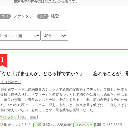
検索条件の保存には
ログイン
が必要です。
ファンタジー
純愛
テゴリ
タグ
1
「存じ上げませんが、どちら様ですか？」——忘れることが、
歩人（あゆと）
伯爵令嬢フィーネは婚約破棄のショックで過去の記憶を全て失った。名前も、家族も
の薬師に弟子入りし、「フィー」と名乗る少女として穏やかに暮らし始めた。朝は薬
——無口だが優しい青年ルカスと一緒に夕焼けを見る。「私、前の自分より今の自分
れた。やつれた顔で「フィーネ、迎えに来た」と。彼女は首を傾げた。「存じ上げま
本当に覚えていない。忘れることが、最も残酷な復讐になった。
ファンタジー
完結
短編
852
139
24h.ポイント
1,640pt
位 / 228,848件
位 / 53,333件
小説
ファンタジー