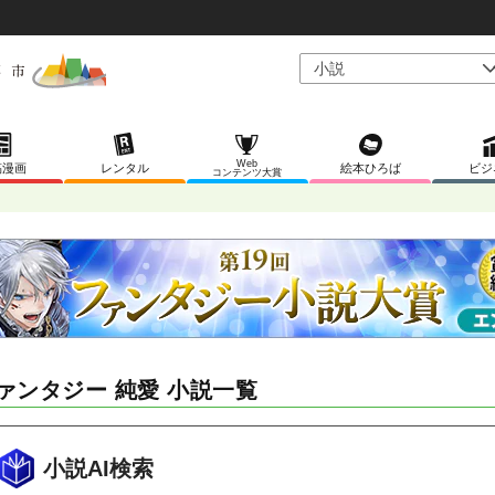
Web
稿漫画
レンタル
絵本ひろば
ビジ
コンテンツ大賞
ァンタジー 純愛 小説一覧
小説AI検索