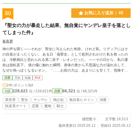
30
お気に入り追加
45
『聖女の力が暴走した結果、無自覚にヤンデレ皇子を落とし
てしまった件』
春夜夢
神の声を聞く――それが、聖女に与えられた奇跡。 けれど私、リディアにはそ
の自覚がまったくない。 ある日「偽聖女」として処刑されかけた私を救ったの
は、冷酷無比と恐れられる第二皇子・レオンだった。 ――その日から、私の運
命は急転直下。 彼の傷に触れた瞬間、身体の奥から不思議な力が溢れ出して、
なぜか熱っぽくなるレオン。 「……お前の力は、あまりにも甘くて、危険すぎ
る」 そんなこと言われても、私はただ癒しただけなのに――？ 無自覚な聖女×
恋愛
完結
短編
R18
独占欲ダダ漏れヤンデレ皇子の、過保護すぎる溺愛監禁ライフ、開幕です。
24h.ポイント
0pt
228,621
66,321
位 / 228,621件
位 / 66,321件
小説
恋愛
異世界
聖女
ヤンデレ
独占欲
無自覚ヒロイン
溺愛
快楽系チート
恋愛
魔物
騎士
感想数 0
文字数 16,513
最終更新日 2025.05.12
登録日 2025.05.12