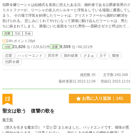
伯爵令嬢リーシャは結婚式を直前に控えたある日、婚約者である公爵家長男のク
リストファーが、リーシャの友人のシルキーと浮気をしている場面に遭遇してし
まう。 その場で浮気を糾弾したリーシャは、クリストファーから婚約の解消を
告げられる。 悲しみにくれてやけになって酒場に駆け込んだリーシャは、男た
ちに絡まれてしまう。 酒場にいた仮面をつけた男性──黒騎士ゼスと呼ばれてい
る有名な冒険者にリーシャは助けられる。 それからしばらくして、誰とも結婚
恋愛
完結
長編
しないで仕官先を探そうと奔走していたリーシャの元に、王家から手紙が届く。
24h.ポイント
28pt
それは、王太子殿下の侍女にならないかという誘いの手紙だった。 城に出向い
21,826
9,559
位 / 228,621件
位 / 66,321件
小説
恋愛
たリーシャを出迎えてくれたのは、黒騎士ゼス。 黒騎士ゼスの正体は、王太子
ゼフィラスであり、彼は言う。 一年前に街で見かけた時から、リーシャのこと
恋愛
ハッピーエンド
異世界
婚約破棄
ざまぁ
王子
魔物
が好きだったのだと。 もう誰も好きにならないと決めたリーシャにゼフィラス
伯爵令嬢
は持ちかける。 「婚約者のふりをしてみないか。もしリーシャが一年以内に俺
を好きにならなければ、諦める」と。
感想数 35
文字数 240,348
最終更新日 2023.12.09
登録日 2023.12.01
12
お気に入り追加
141
聖女は歌う 復讐の歌を
奏千歌
［悠久を生きる魔女①］ ＊②と②´まとめました。バッドエンドです。後味が悪
い部分があります。ご注意ください。 幼なじみの令嬢との婚約を解消して、