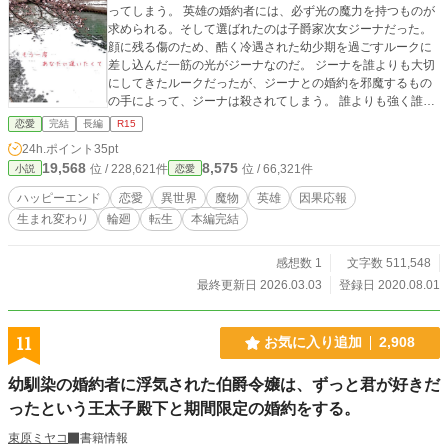
ってしまう。 英雄の婚約者には、必ず光の魔力を持つものが
求められる。そして選ばれたのは子爵家次女ジーナだった。
顔に残る傷のため、酷く冷遇された幼少期を過ごすルークに
差し込んだ一筋の光がジーナなのだ。 ジーナを誰よりも大切
にしてきたルークだったが、ジーナとの婚約を邪魔するもの
の手によって、ジーナは殺されてしまう。 誰よりも強く誰よ
りも心に傷を持つルークのことが死してなお気になるジー
恋愛
完結
長編
R15
ナ。 ルークに会いたくて会いたくて。 その願いは。。。。。
24h.ポイント
35pt
とても長いお話ですが、1話1話は1500文字前後で軽く読め
19,568
8,575
位 / 228,621件
位 / 66,321件
小説
恋愛
る……はず！です。 他サイト様でも公開中ですが、アルファ
ポリス様が一番早い更新です。 本編完結しました！ 大変お待
ハッピーエンド
恋愛
異世界
魔物
英雄
因果応報
たせ致しました。番外編も完結いたしました！
生まれ変わり
輪廻
転生
本編完結
感想数 1
文字数 511,548
最終更新日 2026.03.03
登録日 2020.08.01
11
お気に入り追加
2,908
幼馴染の婚約者に浮気された伯爵令嬢は、ずっと君が好きだ
ったという王太子殿下と期間限定の婚約をする。
束原ミヤコ
書籍情報