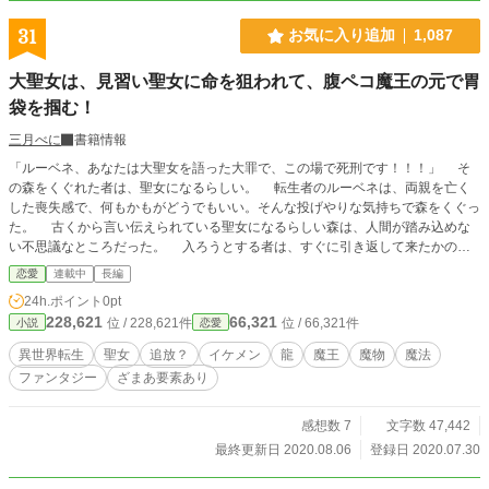
31
お気に入り追加
1,087
大聖女は、見習い聖女に命を狙われて、腹ペコ魔王の元で胃
袋を掴む！
三月べに
書籍情報
「ルーベネ、あなたは大聖女を語った大罪で、この場で死刑です！！！」 そ
の森をくぐれた者は、聖女になるらしい。 転生者のルーベネは、両親を亡く
した喪失感で、何もかもがどうでもいい。そんな投げやりな気持ちで森をくぐっ
た。 古くから言い伝えられている聖女になるらしい森は、人間が踏み込めな
い不思議なところだった。 入ろうとする者は、すぐに引き返して来たかのよ
うに出てきてしまう。おかしくも恐ろしさも覚える森の中は、やがて立ち入る者
恋愛
連載中
長編
がいなくなる。 ルーベネが足を踏み入れてみれば、森の奥へと進めた。 そ
24h.ポイント
0pt
して、聖女となる。 とんとん拍子で、大聖女となったルーベネ。魔物の侵入
228,621
66,321
位 / 228,621件
位 / 66,321件
小説
恋愛
を拒む結界で国を守り、祈りで豊作にしていた。 順調にいっていたのだった
が、見習い聖女ハンナが王子を唆して、国王がいない隙にルーベネを処刑しよう
異世界転生
聖女
追放？
イケメン
龍
魔王
魔物
魔法
としたのだ。 味方のおかげで、なんとか逃げられたルーベネは、国の端であ
ファンタジー
ざまあ要素あり
る最果てで、魔物と出くわした。 ここからが本番！ 腹ペコ魔王と魔物の胃
袋を掴む！！！
感想数 7
文字数 47,442
最終更新日 2020.08.06
登録日 2020.07.30