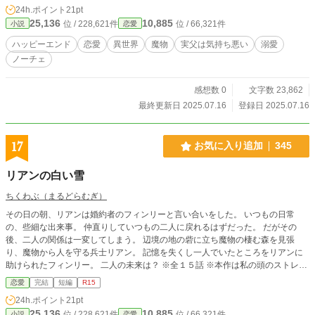
24h.ポイント
21pt
家。愛なんて要らないと思っていた彼女が出会ったのは、やたらと明るくどこか
25,136
10,885
位 / 228,621件
位 / 66,321件
小説
恋愛
飄々とした若き辺境伯だった。 予想に反して家族として温かく迎えられたキー
ラは、優しく明るい彼や辺境伯家のみんなに心を開いて──？ 父と兄を亡くしニ
ハッピーエンド
恋愛
異世界
魔物
実父は気持ち悪い
溺愛
十七歳で当主になった死神辺境伯×実父から逃げるために嫁いで来たヒロインの
ノーチェ
話です。 ※他サイト様でも公開しております。
感想数 0
文字数 23,862
最終更新日 2025.07.16
登録日 2025.07.16
17
お気に入り追加
345
リアンの白い雪
ちくわぶ（まるどらむぎ）
その日の朝、リアンは婚約者のフィンリーと言い合いをした。 いつもの日常
の、些細な出来事。 仲直りしていつもの二人に戻れるはずだった。 だがその
後、二人の関係は一変してしまう。 辺境の地の砦に立ち魔物の棲む森を見張
り、魔物から人を守る兵士リアン。 記憶を失くし一人でいたところをリアンに
助けられたフィンリー。 二人の未来は？ ※全１５話 ※本作は私の頭のストレッ
チ第二弾のため感想欄は開けておりません。 （全話投稿完了後、開ける予定で
恋愛
完結
短編
R15
す） ※１／２９ 完結しました。 感想欄を開けさせていただきます。 様々なご
24h.ポイント
21pt
意見、真摯に受け止めさせていただきたいと思います。 ただ、皆様に楽しんで
25,136
10,885
位 / 228,621件
位 / 66,321件
小説
恋愛