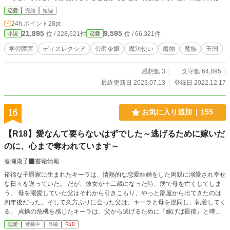
でした。 私が悪いのだと、何もかもを諦めていました。 諦めた果てに私に
恋愛
完結
短編
告げられたことは、魔法使いとの結婚でした。 田舎町に住む魔法使いさん
24h.ポイント
28pt
は、どんな方なのか。 大きな不安を抱え、長い長い道のりを歩いて行きまし
21,895
9,595
位 / 228,621件
位 / 66,321件
小説
恋愛
た。
学習障害
ディスレクシア
公爵令嬢
魔法使い
魔物
魔族
王国
感想数 3
文字数 64,895
最終更新日 2023.07.13
登録日 2022.12.17
16
お気に入り追加
155
【R18】愛なんて要らないはずでした～逃げるために嫁いだ
のに、心まで奪われています～
春瀬湖子
書籍情報
裕福な子爵家に生まれたキーラは、情熱的な恋愛結婚をした両親に溺愛され幸せ
な日々を送っていた。 だが、彼女が十二歳になった時、病で母を亡くしてしま
う。 母を溺愛していた父はそれから引きこもり、やっと部屋から出てきたのは
四年後だった。そして久方ぶりに会った父は、キーラと母を混同し、執着してく
る。 貞操の危機を感じたキーラは、父から逃げるために『嫁げば最後』と噂さ
れる、死神と呼ばれる辺境伯家へと嫁ぐ算段を整えた。 「あっ、俺のお嫁さん
恋愛
連載中
長編
R18
いらしゃ～いっ！」 自分を守るために跡継ぎを産むことを条件に嫁いだ辺境伯