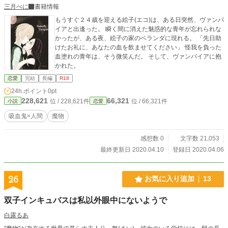
三月べに
書籍情報
もうすぐ２４歳を迎える絵子(エコ)は、ある日突然、ヴァンパ
イアと出逢った。 瞬く間に消えた魅惑的な青年が忘れられな
かったが、ある夜、絵子の家のベランダに現れる。 「先日助
けたお礼に、あなたの血を飲ませてください」 怪我を負った
血塗れの青年は、そう微笑んだ。 そして、ヴァンパイアに抱
かれた。
恋愛
完結
長編
R18
24h.ポイント
0pt
228,621
66,321
位 / 228,621件
位 / 66,321件
小説
恋愛
吸血鬼×人間
魔物
感想数 0
文字数 21,053
最終更新日 2020.04.10
登録日 2020.04.06
26
お気に入り追加
13
双子インキュバスは私以外眼中にないようで
白露るあ