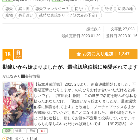
いただける場であって欲しいと思いますので、 いただいた感想をを非承認とさ
せていただく場合がございます。 申し訳ありませんが、どうかご了承ください
恋愛
異世界
恋愛ファンタジー？
切ない
兵士
記憶
辺境の地
ませ。 もちろん、私は全て読ませていただきます。 ※この作品は小説家になろ
魔物
身分違い
残酷な表現あり（７話のみの予定）
うさんでも公開しています。
感想数 3
文字数 27,098
最終更新日 2023.01.29
登録日 2023.01.16
18
お気に入り追加
1,347
勘違いから始まりましたが、最強辺境伯様に溺愛されてます
かほなみり
書籍情報
【新章連載開始】 2025.2.8より、新章連載開始しました。不
定期更新となりますが、のんびりお付き合いいただけると嬉
しいです。 【書籍化】 旧題「この世界で名前を呼ぶのは私を
拾ったあなただけ」 『勘違いから始まりましたが、最強辺境
伯様に溺愛されてます』と改題し、ノーチェブックスさまか
ら書籍化していただけることになりました。 番外編をこちら
とは別に連載し、新しくお話を不定期で投稿しています。そ
ちらもお楽しみいただければ嬉しいです。 【5/12完結】 ☆こ
ちらのお話はR18描写があります。該当話にはサブタイトル
恋愛
連載中
長編
R18
に※が付きます。苦手な方は回避してください。 両親を亡く
24h.ポイント
14pt