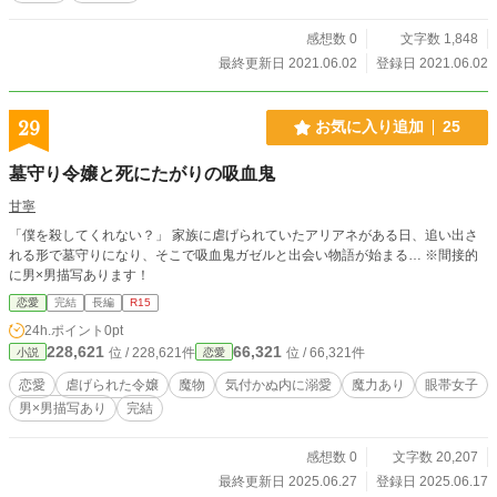
感想数 0
文字数 1,848
最終更新日 2021.06.02
登録日 2021.06.02
29
お気に入り追加
25
墓守り令嬢と死にたがりの吸血鬼
甘寧
「僕を殺してくれない？」 家族に虐げられていたアリアネがある日、追い出さ
れる形で墓守りになり、そこで吸血鬼ガゼルと出会い物語が始まる… ※間接的
に男×男描写あります！
恋愛
完結
長編
R15
24h.ポイント
0pt
228,621
66,321
位 / 228,621件
位 / 66,321件
小説
恋愛
恋愛
虐げられた令嬢
魔物
気付かぬ内に溺愛
魔力あり
眼帯女子
男×男描写あり
完結
感想数 0
文字数 20,207
最終更新日 2025.06.27
登録日 2025.06.17