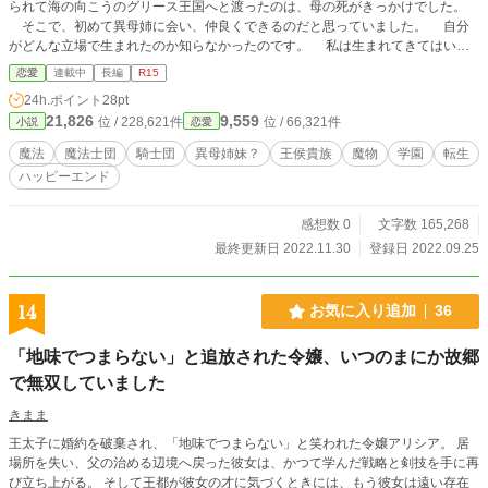
られて海の向こうのグリース王国へと渡ったのは、母の死がきっかけでした。
そこで、初めて異母姉に会い、仲良くできるのだと思っていました。 自分
がどんな立場で生まれたのか知らなかったのです。 私は生まれてきてはいけ
なかったのだと、すぐに知る事になったのです。 ＊＊＊＊＊ “あんた達親子の
恋愛
連載中
長編
R15
せいで、私のお母様は孤独に死んでいかなければならなかった。あんた達親子が
24h.ポイント
28pt
いたから！あんた達親子さえいなければ！” それは、雷に打たれたかのような
21,826
9,559
位 / 228,621件
位 / 66,321件
小説
恋愛
衝撃を私にもたらしていた。 異母妹の存在。 ステラ。 彼女が私の人生を
一変させた。
魔法
魔法士団
騎士団
異母姉妹？
王侯貴族
魔物
学園
転生
ハッピーエンド
感想数 0
文字数 165,268
最終更新日 2022.11.30
登録日 2022.09.25
14
お気に入り追加
36
「地味でつまらない」と追放された令嬢、いつのまにか故郷
で無双していました
きまま
王太子に婚約を破棄され、「地味でつまらない」と笑われた令嬢アリシア。 居
場所を失い、父の治める辺境へ戻った彼女は、かつて学んだ戦略と剣技を手に再
び立ち上がる。 そして王都が彼女の才に気づくときには、もう彼女は遠い存在