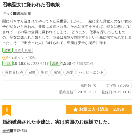
召喚聖女に嫌われた召喚娘
ざっく
書籍情報
闇に引きずり込まれてやってきた異世界。しかし、一緒に来た見覚えのない女の
子が聖女だと言われ、亜優は放置される。それに文句を言えば、聖女に悲しげに
されて、その場の全員に嫌われてしまう。 どうにか、仕事を探し出したもの
の、聖女に嫌われた娘として、亜優は魔物が闊歩するという森に捨てられてしま
った。そこで出会った人に助けられて、亜優は安全な場所に帰る。
恋愛
完結
長編
24h.ポイント
106pt
10,182
4,550
位 / 228,621件
位 / 66,321件
小説
恋愛
異世界転移
召喚
聖女
魔物
溺愛
ハッピーエンド
感想数 76
文字数 78,095
最終更新日 2019.12.11
登録日 2019.11.12
6
お気に入り追加
2,936
婚約破棄された令嬢は、実は隣国のお姫様でした。
光子
書籍情報