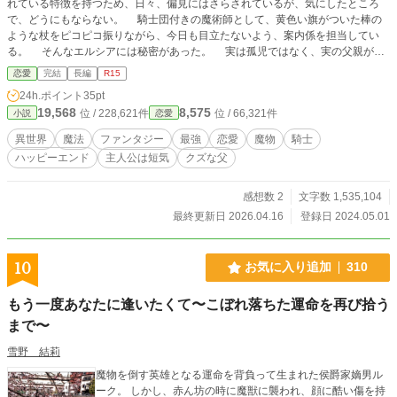
れている特徴を持つため、日々、偏見にはさらされているが、気にしたところ
で、どうにもならない。 騎士団付きの魔術師として、黄色い旗がついた棒の
ような杖をピコピコ振りながら、今日も目立たないよう、案内係を担当してい
る。 そんなエルシアには秘密があった。 実は孤児ではなく、実の父親がま
だ生きていること。『運命の恋』に落ちた最強魔術師と謳われる、最凶にクズな
恋愛
完結
長編
R15
父親が。 ＊誤字脱字、ご容赦ください。 ＊王女殿下の魔猫編は6-1で終了。 ＊
24h.ポイント
35pt
暗黒騎士と鍵穴編は6-1で終了。 ＊王子殿下の魔剣編は6-1で終了。 ＊聖魔術師
19,568
8,575
位 / 228,621件
位 / 66,321件
小説
恋愛
の幻影編は6-1で終了。 ＊覆面作家と水精編は6-1で終了。 ＊辺境伯領の噴出編
は6-1で終了。 ＊王女殿下と木精編は6-1で終了。 ＊騎士一族と黒鉄編は6-1で終
異世界
魔法
ファンタジー
最強
恋愛
魔物
騎士
了。 ＊亡魔術師の金冠編は6-3で終了。 すみません、第三騎士団第一隊長、変換
ハッピーエンド
主人公は短気
クズな父
ミスで、カニスが途中からケニスになっています。 修正が面倒なので、カニス
＝ケニスでお願いします。
感想数 2
文字数 1,535,104
最終更新日 2026.04.16
登録日 2024.05.01
10
お気に入り追加
310
もう一度あなたに逢いたくて〜こぼれ落ちた運命を再び拾う
まで〜
雪野 結莉
魔物を倒す英雄となる運命を背負って生まれた侯爵家嫡男ル
ーク。 しかし、赤ん坊の時に魔獣に襲われ、顔に酷い傷を持