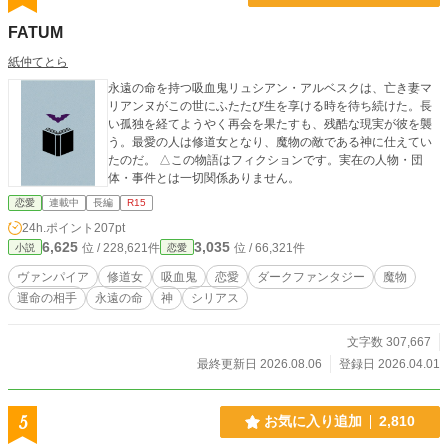
FATUM
紙仲てとら
永遠の命を持つ吸血鬼リュシアン・アルベスクは、亡き妻マ
リアンヌがこの世にふたたび生を享ける時を待ち続けた。長
い孤独を経てようやく再会を果たすも、残酷な現実が彼を襲
う。最愛の人は修道女となり、魔物の敵である神に仕えてい
たのだ。 △この物語はフィクションです。実在の人物・団
体・事件とは一切関係ありません。
恋愛
連載中
長編
R15
24h.ポイント
207pt
6,625
3,035
位 / 228,621件
位 / 66,321件
小説
恋愛
ヴァンパイア
修道女
吸血鬼
恋愛
ダークファンタジー
魔物
運命の相手
永遠の命
神
シリアス
文字数 307,667
最終更新日 2026.08.06
登録日 2026.04.01
5
お気に入り追加
2,810