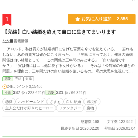
1
お気に入り追加
2,855
【完結】白い結婚を終えて自由に生きてまいります
なか
書籍情報
––アロルド、私は貴方が結婚初日に告げた言葉を今でも覚えている。 忘れも
しない、あの時貴方は確かにこう言った。 「初めに言っておく、俺達の婚姻
関係は白い結婚として……この関係は三年間のみとする」 「白い結婚です
か？」 「実は俺には……他に愛する女性がいる」 それは「公爵家の令嬢との
問題」を理由に、三年間だけの白い結婚を強いるもの。 私の意思を無視して三
家が取り決めたものであったが、私は冷静に合意を決めた ――それは自由を得
恋愛
完結
短編
るため、そして『私自身の秘密を隠すため』の計算でもあった。 ところが、三
24h.ポイント
3,154pt
年の終わりが近づいたとき、アロルドは突然告白する。「この三年間で君しか見
387
221
位 / 228,621件
位 / 66,321件
小説
恋愛
えなくなった。白い結婚の約束をなかったことにしてくれ」と。 「セシーリ
ア、頼む……どうか、どうか白い結婚の合意を無かった事にしてくれ」 アロル
恋愛
ハッピーエンド
ざまぁ
白い結婚
辺境伯
ド、貴方は何を言い出すの？ なにを言っているか、分かっているの？ 「俺には
主人公だけが好きなヒーロー
ファンタジー
魔物
君しかいないと、この三年間で分かったんだ」 私の答えは決まっていた。 受け
入れられるはずがない。 自由のため、私の秘密を守るため、貴方の戯言に付
き合う気はなかった。 ◇◇◇ 設定はゆるめです。 とても強い主人公が自
感想数 168
文字数 122,952
由に暮らすお話となります。 もしよろしければ、読んでくださると嬉しいで
最終更新日 2026.02.20
登録日 2026.01.04
す！