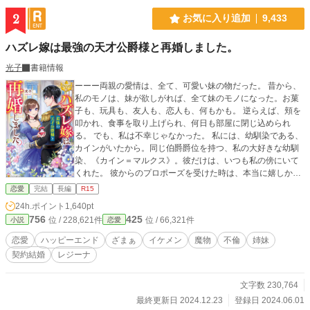
2
お気に入り追加
9,433
ハズレ嫁は最強の天才公爵様と再婚しました。
光子
書籍情報
ーーー両親の愛情は、全て、可愛い妹の物だった。 昔から、
私のモノは、妹が欲しがれば、全て妹のモノになった。お菓
子も、玩具も、友人も、恋人も、何もかも。 逆らえば、頬を
叩かれ、食事を取り上げられ、何日も部屋に閉じ込められ
る。 でも、私は不幸じゃなかった。 私には、幼馴染である、
カインがいたから。同じ伯爵爵位を持つ、私の大好きな幼馴
染、《カイン＝マルクス》。彼だけは、いつも私の傍にいて
くれた。 彼からのプロポーズを受けた時は、本当に嬉しかっ
た。私を、あの家から救い出してくれたと思った。 私は貴方
恋愛
完結
長編
R15
と結婚出来て、本当に幸せだったーーー 例え、私に子供が出
24h.ポイント
1,640pt
来ず、義母からハズレ嫁と罵られようとも、義父から、マル
756
425
位 / 228,621件
位 / 66,321件
小説
恋愛
クス伯爵家の事業全般を丸投げされようとも、私は、貴方さ
えいてくれれば、それで幸せだったのにーーー。 「《ルエ
恋愛
ハッピーエンド
ざまぁ
イケメン
魔物
不倫
姉妹
ル》お姉様、ごめんなさぁい。私、カイン様との子供を授か
契約結婚
レジーナ
ったんです」 「すまない、ルエル。君の事は愛しているん
だ……でも、僕はマルクス伯爵家の跡取りとして、どうして
も世継ぎが必要なんだ！だから、君と離婚し、僕の子供を宿
文字数 230,764
してくれた《エレノア》と、再婚する！」 夫と妹から告げら
最終更新日 2024.12.23
登録日 2024.06.01
れたのは、地獄に叩き落とされるような、残酷な言葉だっ