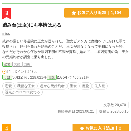
た。 カインも結局、私を裏切るのね。 エレノアは、結局、私
から全てを奪うのね。 それなら、もういいわ。全部、要らな
3
お気に入り追加
1,104
い。 絶対に許さないわ。 私が味わった苦しみを、悲しみを、
怒りを、全部返さないと気がすまないーー！ 覚悟していて
踏み台(王女)にも事情はある
ね？ 私は、絶対に貴方達を許さないから。 「私、貴方と離婚
出来て、幸せよ。 私、あんな男の子供を産まなくて、幸せ
mios
よ。 ざまぁみろ」 不定期更新。 この世界は私の考えた世界
戒律の厳しい修道院に王女が送られた。 聖女ビアンカに魔物をけしかけた罪で
の話です。設定ゆるゆるです。よろしくお願いします。
投獄され、処刑を免れた結果のことだ。 王女が居なくなって平和になった筈、
なのだがそれから何故か原因不明の不調が蔓延し始めて……原因究明の為、王女
の元婚約者が調査に乗り出した。
恋愛
完結
短編
24h.ポイント
248pt
5,412
2,654
位 / 228,621件
位 / 66,321件
小説
恋愛
恋愛
我儘な王女
愚かな元婚約者
聖女
魔物
先入観
視点がコロコロ変わる
文字数 20,470
最終更新日 2023.06.21
登録日 2023.06.15
4
お気に入り追加
2