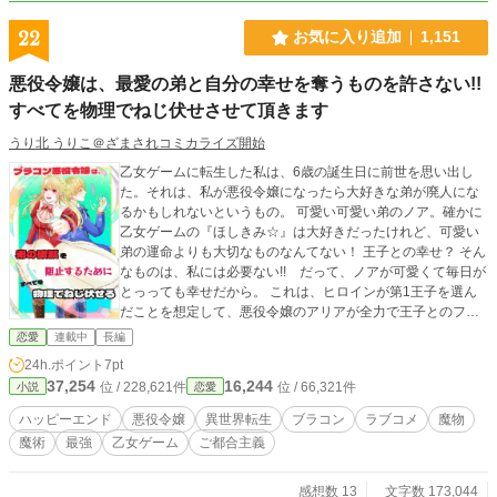
22
お気に入り追加
1,151
悪役令嬢は、最愛の弟と自分の幸せを奪うものを許さない!!
すべてを物理でねじ伏せさせて頂きます
うり北 うりこ＠ざまされコミカライズ開始
乙女ゲームに転生した私は、6歳の誕生日に前世を思い出し
た。それは、私が悪役令嬢になったら大好きな弟が廃人にな
るかもしれないというもの。 可愛い可愛い弟のノア。確かに
乙女ゲームの『ほしきみ☆』は大好きだったけれど、可愛い
弟の運命よりも大切なものなんてない！ 王子との幸せ？ そん
なものは、私には必要ない!! だって、ノアが可愛くて毎日が
とっっても幸せだから。 これは、ヒロインが第1王子を選ん
だことを想定して、悪役令嬢のアリアが全力で王子とのフラ
グをへし折ったり、魔術で身体強化を極めたり、運命の人に
恋愛
連載中
長編
出会ったり……。 自分と弟の幸せをつかむ物語です。そし
24h.ポイント
7pt
て、問題は物理で解決します。 第1章 王都編完結しました
37,254
16,244
位 / 228,621件
位 / 66,321件
小説
恋愛
前世の記憶を取り戻したり、王家とあれこれある章です。
第2章 領地編開始です お米を求めたり、魔物を従えた
ハッピーエンド
悪役令嬢
異世界転生
ブラコン
ラブコメ
魔物
り、運命の人と出会ったり……。とにかく、アリアが乙女脳
魔術
最強
乙女ゲーム
ご都合主義
筋になっていく章です。 イラスト：天宮叶様に描いて頂きま
した♥️
感想数 13
文字数 173,044