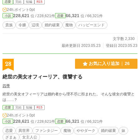
恋愛
完結
短編
R15
24h.ポイント
0pt
228,621
66,321
位 / 228,621件
位 / 66,321件
小説
恋愛
貴族
令嬢
辺境
婚約破棄
魔物
ハッピーエンド
文字数 2,330
最終更新日 2023.05.23
登録日 2023.05.23
28
お気に入り追加
26
絶世の美女オフィーリア、復讐する
四季
絶世の美女オフィーリアは婚約者から理不尽に拒まれた。 そんな彼女の復讐と
は……？
恋愛
完結
短編
R15
24h.ポイント
0pt
228,621
66,321
位 / 228,621件
位 / 66,321件
小説
恋愛
恋愛
異世界
ファンタジー
魔物
ややダーク
婚約破棄
妹
ざまぁ
女主人公