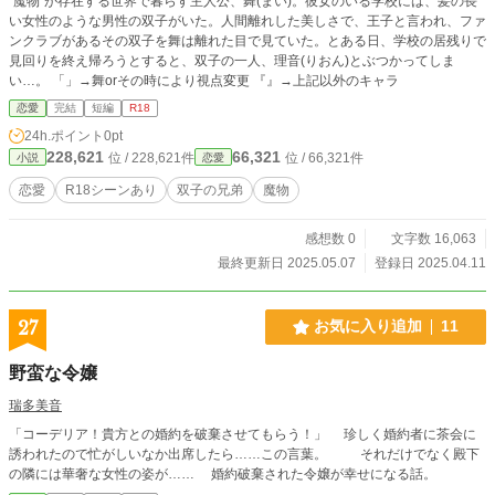
"魔物"が存在する世界で暮らす主人公、舞(まい)。彼女のいる学校には、髪の長
い女性のような男性の双子がいた。人間離れした美しさで、王子と言われ、ファ
ンクラブがあるその双子を舞は離れた目で見ていた。とある日、学校の居残りで
見回りを終え帰ろうとすると、双子の一人、理音(りおん)とぶつかってしま
い…。 「」→舞orその時により視点変更 『』→上記以外のキャラ
恋愛
完結
短編
R18
24h.ポイント
0pt
228,621
66,321
位 / 228,621件
位 / 66,321件
小説
恋愛
恋愛
R18シーンあり
双子の兄弟
魔物
感想数 0
文字数 16,063
最終更新日 2025.05.07
登録日 2025.04.11
27
お気に入り追加
11
野蛮な令嬢
瑞多美音
「コーデリア！貴方との婚約を破棄させてもらう！」 珍しく婚約者に茶会に
誘われたので忙がしいなか出席したら……この言葉。 それだけでなく殿下
の隣には華奢な女性の姿が…… 婚約破棄された令嬢が幸せになる話。