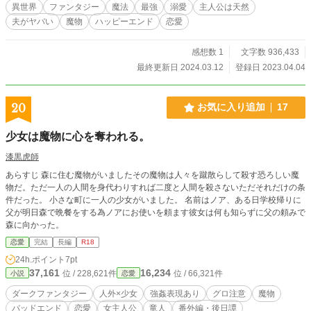
べ、暴走から救ってくれたのは………… ＊誤字脱字はご容赦を。 ＊帝国動乱編
異世界
ファンタジー
魔法
最強
溺愛
主人公は天然
6-2で本編完結です。
夫がヤバい
魔物
ハッピーエンド
恋愛
感想数 1
文字数 936,433
最終更新日 2024.03.12
登録日 2023.04.04
20
お気に入り追加
17
少女は魔物に心を奪われる。
漆黒虎師
あらすじ 森に住む魔物がいましたその魔物は人々を蹴散らして殺す恐ろしい魔
物だ。ただ一人の人間を身代わりすれば二度と人間を殺さないただそれだけの条
件だった。 小さな町に一人の少女がいました。 名前はノア、ある日学校帰りに
父が明日森で晩餐をする為ノアにお使いを頼ます彼女は何も知らずに父の頼みで
森に向かった。
恋愛
完結
長編
R18
24h.ポイント
7pt
37,161
16,234
位 / 228,621件
位 / 66,321件
小説
恋愛
ダークファンタジー
人外×少女
強姦表現あり
グロ注意
魔物
バッドエンド
恋愛
女主人公
竜人
番外編・後日譚