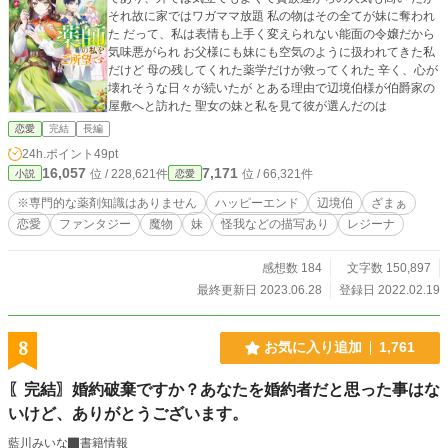
それ故に家ではワガママ放題 私の物はその全てが妹に奪われ
た だって、私は表情も上手く変えられない能面の令嬢だから
気味悪がられ お父様にも妹にも空気のように扱われてきた私
だけど 母の残してくれた薬学だけが救ってくれた 辛く、心が
壊れそうな日々が続いたが とある理由で辺境伯様が伯爵家の
屋敷へと訪れた 聖女の妹と私を見て彼が選んだのは
恋愛
完結
長編
24h.ポイント
49pt
16,057
7,171
位 / 228,621件
位 / 66,321件
小説
恋愛
※専門的な薬剤知識はありません
ハッピーエンド
辺境伯
ざまぁ
恋愛
ファンタジー
魔物
妹
怪我などの描写あり
レジーナ
感想数 184
文字数 150,897
最終更新日 2023.06.28
登録日 2022.02.19
8
お気に入り追加
1,761
〖完結〗婚約破棄ですか？あなたを婚約者だと思った事はな
いけど、ありがとうございます。
藍川みいな
書籍情報