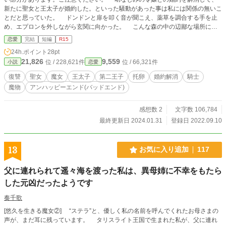
新たに聖女と王太子が婚約した。といった騒動があった事は私には関係の無いこ
とだと思っていた。 ドンドンと扉を叩く音が聞こえ、薬草を調合する手を止
め、エプロンを外しながら玄関に向かった。 こんな森の中の辺鄙な場所に誰
がきたのかと、首を傾げながら取っ手を掴んだ。 そもそも、人避けの結界を
恋愛
完結
短編
R15
張っているのに、そんな場所に侵入できるのは限られている。 カチャっと扉
24h.ポイント
28pt
を開くと、予想通りの人の姿を認めた。 「エカチェリーナ、助けて！」 開け
21,826
9,559
位 / 228,621件
位 / 66,321件
小説
恋愛
るなり飛び込んで来たのは、この国の王太子と婚約したばかりの聖女、ヴェロニ
カさんだった。 コテンと首を傾げた私に彼女が頼んできたことは、第二王子
復讐
聖女
魔女
王太子
第二王子
托卵
婚約解消
騎士
を救うことをだった。 彼女に同行して、城で私が見たものは…………
魔物
アンハッピーエンド(バッドエンド)
感想数 2
文字数 106,784
最終更新日 2024.01.31
登録日 2022.09.10
13
お気に入り追加
117
父に連れられて遥々海を渡った私は、異母姉に不幸をもたら
した元凶だったようです
奏千歌
[悠久を生きる魔女②] “ステラ”と、優しく私の名前を呼んでくれたお母さまの
声が、まだ耳に残っています。 タリスライト王国で生まれた私が、父に連れ