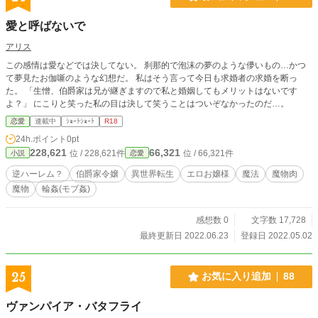
愛と呼ばないで
アリス
この感情は愛などでは決してない。 刹那的で泡沫の夢のような儚いもの…かつ
て夢見たお伽噺のような幻想だ。 私はそう言って今日も求婚者の求婚を断っ
た。 「生憎、伯爵家は兄が継ぎますので私と婚姻してもメリットはないです
よ？」 にこりと笑った私の目は決して笑うことはついぞなかったのだ…。
恋愛
連載中
ｼｮｰﾄｼｮｰﾄ
R18
24h.ポイント
0pt
228,621
66,321
位 / 228,621件
位 / 66,321件
小説
恋愛
逆ハーレム？
伯爵家令嬢
異世界転生
エロお嬢様
魔法
魔物肉
魔物
輪姦(モブ姦)
感想数 0
文字数 17,728
最終更新日 2022.06.23
登録日 2022.05.02
25
お気に入り追加
88
ヴァンパイア・バタフライ