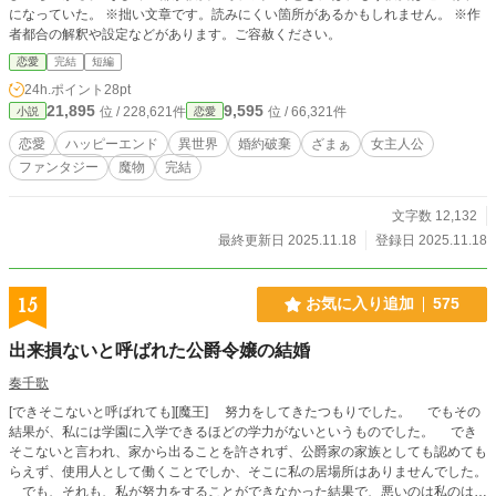
になっていた。 ※拙い文章です。読みにくい箇所があるかもしれません。 ※作
者都合の解釈や設定などがあります。ご容赦ください。
恋愛
完結
短編
24h.ポイント
28pt
21,895
9,595
位 / 228,621件
位 / 66,321件
小説
恋愛
恋愛
ハッピーエンド
異世界
婚約破棄
ざまぁ
女主人公
ファンタジー
魔物
完結
文字数 12,132
最終更新日 2025.11.18
登録日 2025.11.18
15
お気に入り追加
575
出来損ないと呼ばれた公爵令嬢の結婚
奏千歌
[できそこないと呼ばれても][魔王] 努力をしてきたつもりでした。 でもその
結果が、私には学園に入学できるほどの学力がないというものでした。 でき
そこないと言われ、家から出ることを許されず、公爵家の家族としても認めても
らえず、使用人として働くことでしか、そこに私の居場所はありませんでした。
でも、それも、私が努力をすることができなかった結果で、悪いのは私のはず