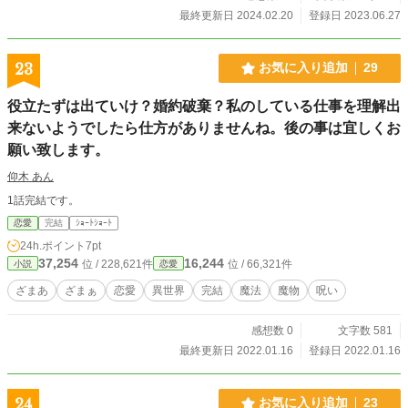
最終更新日 2024.02.20
登録日 2023.06.27
23
お気に入り追加
29
役立たずは出ていけ？婚約破棄？私のしている仕事を理解出
来ないようでしたら仕方がありませんね。後の事は宜しくお
願い致します。
仰木 あん
1話完結です。
恋愛
完結
ｼｮｰﾄｼｮｰﾄ
24h.ポイント
7pt
37,254
16,244
位 / 228,621件
位 / 66,321件
小説
恋愛
ざまあ
ざまぁ
恋愛
異世界
完結
魔法
魔物
呪い
感想数 0
文字数 581
最終更新日 2022.01.16
登録日 2022.01.16
24
お気に入り追加
23