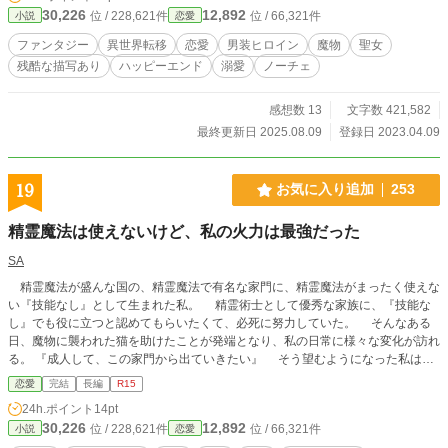
し音大を中退した私は、お店で演奏するお仕事をして暮らし
30,226
12,892
位 / 228,621件
位 / 66,321件
小説
恋愛
ていた。でもこの世の中、お店が立ち行かなくなり行き場を
失った私。する事もなく、吹雪の中ちょっとコンビニに行こ
ファンタジー
異世界転移
恋愛
男装ヒロイン
魔物
聖女
うと思っただけだったのに、アパートを出るといつの間にか
残酷な描写あり
ハッピーエンド
溺愛
ノーチェ
異世界に飛ばされて。 常人離れした身体能力のイケメンに助
けられた私は、言葉の通じないこの世界で新しく居場所を探
す。 でもなんか、私、男の子だと思われている？ 男の子に間
感想数 13
文字数 421,582
違われて異世界で保護された私を、男の子を保護したはずな
最終更新日 2025.08.09
登録日 2023.04.09
のに実は違った事に戸惑う面倒見のいい王国一の強さを誇る
男が後々溺愛する物語。 設定は西洋風ファンタジーな独自設
定でとってもふんわりですので、優しい気持ちで見守ってく
19
お気に入り追加
253
れたら嬉しいです。ベタでテンプレな王道異世界転移のお話
ですが、みんな幸せになれる物語です。
精霊魔法は使えないけど、私の火力は最強だった
SA
精霊魔法が盛んな国の、精霊魔法で有名な家門に、精霊魔法がまったく使えな
い『技能なし』として生まれた私。 精霊術士として優秀な家族に、『技能な
し』でも役に立つと認めてもらいたくて、必死に努力していた。 そんなある
日、魔物に襲われた猫を助けたことが発端となり、私の日常に様々な変化が訪れ
る。 『成人して、この家門から出ていきたい』 そう望むようになった私は、
最後の儀が終わり、成人となった帰り道に、魔物に襲われ崖から転落した。
恋愛
完結
長編
R15
優秀な妹を助けるため、技能なしの私は兄に見殺しにされたのだ。 『精霊魔法
24h.ポイント
14pt
の技能がないだけで、どうしてこんなに嫌われて、見捨てられて、死なないとい
30,226
12,892
位 / 228,621件
位 / 66,321件
小説
恋愛
けないの？』 私の中で眠っていた力が暴走する。 そんな私に手を差しの