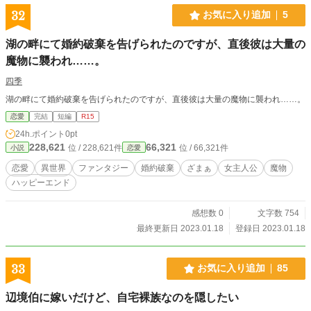
32
お気に入り追加
5
湖の畔にて婚約破棄を告げられたのですが、直後彼は大量の
魔物に襲われ……。
四季
湖の畔にて婚約破棄を告げられたのですが、直後彼は大量の魔物に襲われ……。
恋愛
完結
短編
R15
24h.ポイント
0pt
228,621
66,321
位 / 228,621件
位 / 66,321件
小説
恋愛
恋愛
異世界
ファンタジー
婚約破棄
ざまぁ
女主人公
魔物
ハッピーエンド
感想数 0
文字数 754
最終更新日 2023.01.18
登録日 2023.01.18
33
お気に入り追加
85
辺境伯に嫁いだけど、自宅裸族なのを隠したい