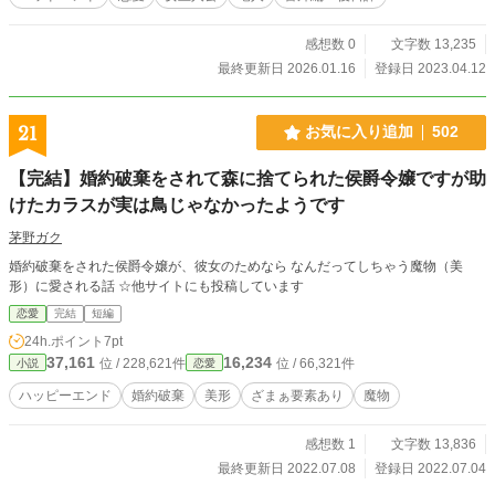
感想数 0
文字数 13,235
最終更新日 2026.01.16
登録日 2023.04.12
21
お気に入り追加
502
【完結】婚約破棄をされて森に捨てられた侯爵令嬢ですが助
けたカラスが実は鳥じゃなかったようです
茅野ガク
婚約破棄をされた侯爵令嬢が、彼女のためなら なんだってしちゃう魔物（美
形）に愛される話 ☆他サイトにも投稿しています
恋愛
完結
短編
24h.ポイント
7pt
37,161
16,234
位 / 228,621件
位 / 66,321件
小説
恋愛
ハッピーエンド
婚約破棄
美形
ざまぁ要素あり
魔物
感想数 1
文字数 13,836
最終更新日 2022.07.08
登録日 2022.07.04