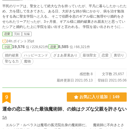
平民のリーアは、聖女として絶大な力を持っていたが、平凡に暮らしたかったた
め、力を隠して生きてきた。 ある日、大好きな姉が病にかかり、病を治す勉強
をする為に聖女学院へと入る。 そこで伯爵令息のギアル様に無理やり婚約をさ
せられたリーアだったが、3ヶ月後、ギアル様に婚約破棄され親友だと思ってい
たシアと婚約した上に学院を追い出すと言われる。 学院を追い出されそうにな
り、親友だと思っていた相手に裏切られたリーアに、学院一優秀なマリヤから大
恋愛
完結
短編
聖女になって欲しいと頼まれ!? 設定はゆるゆるです。 全23話で完結になりま
24h.ポイント
35pt
す。
19,576
8,585
位 / 228,621件
位 / 66,321件
小説
恋愛
婚約破棄
ハッピーエンド
ざまあ要素あり
最強聖女
恋愛
裏切り
聖なる力
魔物
感想数 8
文字数 25,657
最終更新日 2021.05.13
登録日 2021.05.06
9
お気に入り追加
149
運命の恋に落ちた最強魔術師、の娘はクズな父親を許さない
SA
エルシア・ルベラスは魔塔の孤児院出身の魔術師だ。 魔術師に不向きとさ