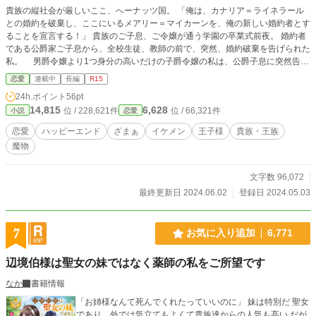
貴族の縦社会が厳しいここ、へーナッツ国。 「俺は、カナリア＝ライネラール
との婚約を破棄し、ここにいるメアリー＝マイカーンを、俺の新しい婚約者とす
ることを宣言する！」 貴族のご子息、ご令嬢が通う学園の卒業式前夜。 婚約者
である公爵家ご子息から、全校生徒、教師の前で、突然、婚約破棄を告げられた
私。 男爵令嬢より1つ身分の高いだけの子爵令嬢の私は、公爵子息に突然告げ
られた婚約破棄に従う他無く、婚約破棄を了承した。 公爵家に睨まれた我が
恋愛
連載中
長編
R15
家は針のむしろになり、没落に追い込まれ、家族からも、没落したのは私のせい
24h.ポイント
56pt
だ！と非難され、一生、肩身の狭い思いをしながら、誰からも愛されず生きて行
14,815
6,628
位 / 228,621件
位 / 66,321件
小説
恋愛
く事になったーーー ーーーな訳ありませんわ。 あんな馬鹿な公爵子息と、頭の
悪そうな男爵令嬢なんかに、良い様に扱われてたまるものですか。 本当にただ
恋愛
ハッピーエンド
ざまぁ
イケメン
王子様
貴族・王族
の子爵令嬢なら、そういった未来が待っていたのかもしれませんが、お生憎様。
魔物
私は、貴方がたなんかが太刀打ち出来る相手ではございませんの。 私が男爵令
嬢を虐めていた？ もし本当に虐めていたとして、何になるのです？ 私は、この
世界で、最大の力を持つ国の、第1皇女なのですから。 不定期更新です。 設定
文字数 96,072
はゆるめとなっております。 よろしくお願いします。
最終更新日 2024.06.02
登録日 2024.05.03
7
お気に入り追加
6,771
辺境伯様は聖女の妹ではなく薬師の私をご所望です
なか
書籍情報
「お姉様なんて死んでくれたっていいのに」 妹は特別だ 聖女
であり、外では気立てもよくて貴族達からの人気も高い だが