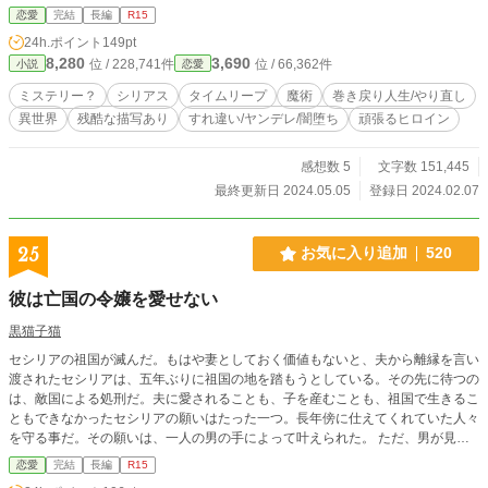
た人生で、真実を探すことにした。 彼と、決別するために。
恋愛
完結
長編
R15
＊完結まで書き終え済
24h.ポイント
149pt
8,280
3,690
位 / 228,741件
位 / 66,362件
小説
恋愛
ミステリー？
シリアス
タイムリープ
魔術
巻き戻り人生/やり直し
異世界
残酷な描写あり
すれ違い/ヤンデレ/闇堕ち
頑張るヒロイン
感想数 5
文字数 151,445
最終更新日 2024.05.05
登録日 2024.02.07
25
お気に入り追加
520
彼は亡国の令嬢を愛せない
黒猫子猫
セシリアの祖国が滅んだ。もはや妻としておく価値もないと、夫から離縁を言い
渡されたセシリアは、五年ぶりに祖国の地を踏もうとしている。その先に待つの
は、敵国による処刑だ。夫に愛されることも、子を産むことも、祖国で生きるこ
ともできなかったセシリアの願いはたった一つ。長年傍に仕えてくれていた人々
を守る事だ。その願いは、一人の男の手によって叶えられた。 ただ、男が見返
りに求めてきたものは、セシリアの想像をはるかに超えるものだった。 ※同一
恋愛
完結
長編
R15
世界観の関連作がありますが、これのみで読めます。本シリーズ初の長編作品で