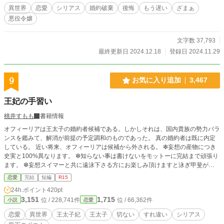
るパーティー参加者達。 淑女の鑑とまで言われたクアリフィカの最期の姿
異世界
恋愛
シリアス
婚約破棄
後悔
もう遅い
ざまぁ
は、良くも悪くも多くの者の記憶に刻まれることになる。 そうして――王太
悪役令嬢
子とルシクラージュの、後悔と懺悔の日々が始まった。
文字数 37,793
最終更新日 2024.12.18
登録日 2024.11.29
9
お気に入り追加
3,467
王妃の手習い
桃井すもも
書籍情報
オフィーリアは王太子の婚約者候補である。しかしそれは、国内貴族の勢力バラ
ンスを鑑みて、解消が前提の予定調和のものであった。 真の婚約者は既に内定
している。 近い将来、オフィーリアは候補から外される。 ❇妄想の産物につき
史実と100%異なります。 ❇知らない事は書けないをモットーに完結まで頑張り
ます。 ❇妄想スイマーと共に遠泳下さる方にお楽しみ頂けますと泳ぎ甲斐があ
ります。
恋愛
完結
短編
R15
24h.ポイント
420pt
3,151
1,715
位 / 228,741件
位 / 66,362件
小説
恋愛
恋愛
異世界
王太子妃
王太子
切ない
すれ違い
シリアス