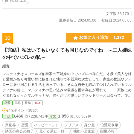
殿下のポエム
文字数 35,170
最終更新日 2024.05.08
登録日 2024.05.03
10
お気に入り追加
1,372
【完結】私はいてもいなくても同じなのですね ～三人姉妹
の中でハズレの私～
紺青
マルティナはスコールズ伯爵家の三姉妹の中でハズレの存在だ。才媛で美人な姉
と愛嬌があり可愛い妹に挟まれた地味で不器用な次女として、家族の世話やフォ
ローに振り回される生活を送っている。そんな自分を諦めて受け入れているマル
ティナの前に、マルティナの思い込みや常識を覆す存在が現れて―――家族にめ
ぐまれなかったマルティナが、強引だけど優しいブラッドリーと出会って、少し
ずつ成長し、別離を経て、再生していく物語。 ※三章まで上げて落とされる鬱
恋愛
完結
長編
R15
展開続きます。 ※因果応報はありますが、痛快爽快なざまぁはありません。 ※
24h.ポイント
383pt
なろうにも掲載しています。
3,466
1,856
位 / 228,741件
位 / 66,362件
小説
恋愛
異世界
恋愛
ハッピーエンド
シリアス
身分差
伯爵家令嬢
隣国の商会の息子
見守る系ヒーロー
機能不全家族
因果応報