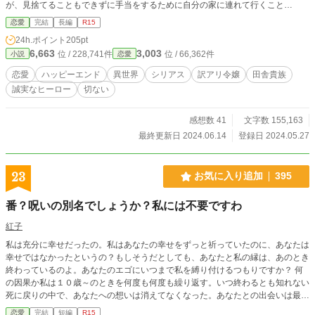
が、見捨てることもできずに手当をするために自分の家に連れて行くこと
に……。 その日を境に、何も変わらない日常に少しの変化が生まれる。その
恋愛
完結
長編
R15
森で暮らしていたリリーには、大好きな人から言われる「愛している」という言
24h.ポイント
205pt
葉が全てだった。 しかし、あることがきっかけで一瞬にしてその言葉が恐ろ
6,663
3,003
位 / 228,741件
位 / 66,362件
小説
恋愛
しいものに変わってしまう。人を愛するって何なのか？ 愛されるって何なの
か？ リリーが紆余曲折を経て辿り着く愛の形。（全50話）
恋愛
ハッピーエンド
異世界
シリアス
訳アリ令嬢
田舎貴族
誠実なヒーロー
切ない
感想数 41
文字数 155,163
最終更新日 2024.06.14
登録日 2024.05.27
23
お気に入り追加
395
番？呪いの別名でしょうか？私には不要ですわ
紅子
私は充分に幸せだったの。私はあなたの幸せをずっと祈っていたのに、あなたは
幸せではなかったというの？もしそうだとしても、あなたと私の縁は、あのとき
終わっているのよ。あなたのエゴにいつまで私を縛り付けるつもりですか？ 何
の因果か私は１０歳～のときを何度も何度も繰り返す。いつ終わるとも知れない
死に戻りの中で、あなたへの想いは消えてなくなった。あなたとの出会いは最早
恐怖でしかない。終わらない生に疲れ果てた私を救ってくれたのは、あの時、私
恋愛
完結
短編
R15