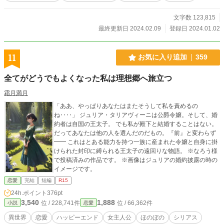
文字数 123,815
最終更新日 2024.02.09
登録日 2024.01.02
11
お気に入り追加
359
全てがどうでもよくなった私は理想郷へ旅立つ
霜月満月
「ああ、やっぱりあなたはまたそうして私を責めるの
ね‥‥」 ジュリア・タリアヴィーニは公爵令嬢。そして、婚
約者は自国の王太子。 でも私が殿下と結婚することはない。
だってあなたは他の人を選んだのだもの。『前』と変わらず
━━ これはとある能力を持つ一族に産まれた令嬢と自身に掛
けられた封印に縛られる王太子の遠回りな物語。 ※なろう様
で投稿済みの作品です。 ※画像はジュリアの婚約披露の時の
イメージです。
恋愛
完結
短編
R15
24h.ポイント
376pt
3,540
1,888
位 / 228,741件
位 / 66,362件
小説
恋愛
異世界
恋愛
ハッピーエンド
女主人公
ほのぼの
シリアス