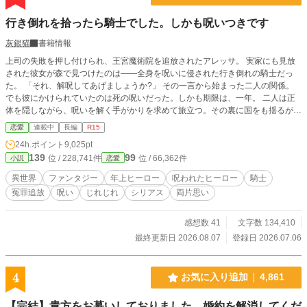
行き倒れを拾ったら騎士でした。しかも呪いつきです
灰銀猫
書籍情報
上司の失敗を押し付けられ、王宮魔術院を追放されたアレッサ。 実家にも見放
された彼女が森で見つけたのは――全身を呪いに侵された行き倒れの騎士だっ
た。 「それ、解呪してあげましょうか?」 その一言から始まった二人の関係。
でも彼にかけられていたのは死の呪いだった。しかも期限は、一年。 二人は正
体を隠しながら、呪いを解く手がかりを求めて旅立つ。その裏に国をも揺るがす
政争が隠されているとも知らずに―― 魔術以外は世間知らずなヒロインと、重
恋愛
連載中
長編
R15
い感情を秘めた底が知れない最強騎士。 何もかも失った二人が、少しずつ距離
24h.ポイント
9,025pt
を縮めていく旅ファンタジー。 R15は保険です。あらすじやタグは変更になる
139
99
位 / 228,741件
位 / 66,362件
小説
恋愛
可能性があります。 ふんわり設定の世界観なので、広いお心でお読みくださ
い。 ざまぁは因果応報程度です。過剰なざまぁをお求めの方には物足りないと
異世界
ファンタジー
年上ヒーロー
呪われたヒーロー
騎士
思われます。
冤罪追放
呪い
じれじれ
シリアス
両片思い
感想数 41
文字数 134,410
最終更新日 2026.08.07
登録日 2026.07.06
4
お気に入り追加
4,861
【完結】貴方をお慕いしておりました。婚約を解消してくだ