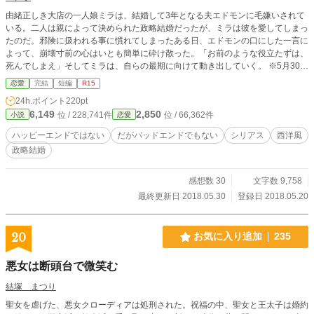
由緒正しき大店の一人娘ミラは、結婚して3年となる夫エドモンに毛嫌いされて
いる。二人は親によって決められた政略結婚だったが、ミラは彼を愛してしまっ
たのだ。邪険に扱われる事に慣れてしまったある日、エドモンの口にした一言に
よって、崩壊寸前の心はいとも簡単に砕け散った。「お前のような役立たずは、
死んでしまえ」そしてミラは、自らの最期に向けて動き出していく。 ※5月30日
無事完結しました。応援ありがとうございます！ ※小説家になろう様にも別名
恋愛
完結
短編
R15
義で掲載してます。
24h.ポイント
220pt
6,149
2,850
位 / 228,741件
位 / 66,362件
小説
恋愛
ハッピーエンドではない
だがバッドエンドでもない
シリアス
西洋風
政略結婚
感想数 30
文字数 9,758
最終更新日 2018.05.30
登録日 2018.05.20
20
お気に入り追加
235
悪女は断頭台で微笑む
結塚 まつり
聖女を虐げた、悪女クローディアは処刑された。祝福の中、聖女と王太子は婚約