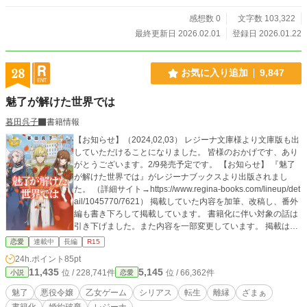
ないんだよ」 「私の言うことが聞けないのか!?」 「口答えをするんじゃねぇ
よ」 隣国から嫁いできたエリュテイカは彼に惚れており言うことに従ってい
感想数 0
文字数 103,322
た。 何をしても怒らないエリュテイカ。彼女に隠れて不貞行為を繰り返してい
最終更新日 2026.02.01
登録日 2026.01.22
た。 けれどチェルヴォニはエリュテイカの本当の顔を知らなかったのだ。彼女
は──。 四章 ー絶望ー 王太子妃であるカーラーは妹のリリアンと王妃である母
を虐げているようだ。 なのに彼女は初夜を拒んで国王である父に色目を使って
28
お気に入り追加
9,847
いるという。 そんなカーラーを嫌っていたシュヴァルツだったがある〝真実〟
を知ることになる。 彼女とやり直そうとした時にはすべて手遅れだった。 （次
魅了が解けた世界では
は……ボクの番だ） シュヴァルツを襲う恐怖と絶望。そしてついに──。 【注
意】 ＊連作短編です。一章ずつ登場人物が違います。 ＊クズ男へのざまぁがた
暮田呉子
書籍情報
くさんありますが溺愛要素は皆無です。 ＊苦手な方はご遠慮ください。 ＊誤字
【お知らせ】（2024,02,03） レジーナ文庫様より文庫版も出
報告はコメントからお願いします。
していただけることになりました。 皆様のおかげです、あり
がとうございます。2/9発売予定です。 【お知らせ】 『魅了
が解けた世界では』がレジーナブックスより出版されまし
た。 （詳細サイト→https://www.regina-books.com/lineup/det
ail/1045770/7621） 掲載していた内容を加筆、改稿し、番外
編も書き下ろして掲載しています。 書籍化に伴い対象の話は
引き下げました。また内容を一部変更しています。 掲載はア
ルファポリスのみです。
恋愛
連載中
長編
R15
24h.ポイント
85pt
11,435
5,145
位 / 228,741件
位 / 66,362件
小説
恋愛
魅了
悪役令嬢
乙女ゲーム
シリアス
転生
離縁
ざまぁ
書籍化
婚約破棄
レジーナ