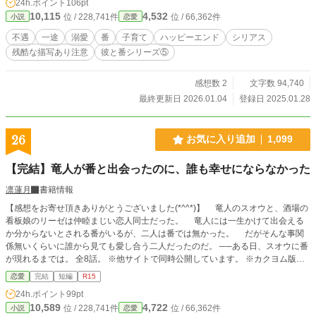
24h.ポイント
106pt
す。 ※ヒーローはスパダリ時々ポンコツです。口も悪いです。
10,115
4,532
位 / 228,741件
位 / 66,362件
小説
恋愛
不遇
一途
溺愛
番
子育て
ハッピーエンド
シリアス
残酷な描写あり注意
彼と番シリーズ⑤
感想数 2
文字数 94,740
最終更新日 2026.01.04
登録日 2025.01.28
26
お気に入り追加
1,099
【完結】竜人が番と出会ったのに、誰も幸せにならなかった
凛蓮月
書籍情報
【感想をお寄せ頂きありがとうございました(*^^*)】 竜人のスオウと、酒場の
看板娘のリーゼは仲睦まじい恋人同士だった。 竜人には一生かけて出会える
か分からないとされる番がいるが、二人は番では無かった。 だがそんな事関
係無いくらいに誰から見ても愛し合う二人だったのだ。 ──ある日、スオウに番
が現れるまでは。 全8話。 ※他サイトで同時公開しています。 ※カクヨム版よ
り若干加筆修正し、ラストを変更しています。
恋愛
完結
短編
R15
24h.ポイント
99pt
10,589
4,722
位 / 228,741件
位 / 66,362件
小説
恋愛