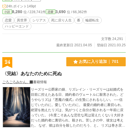
を救ってくれたあの人だった。 １２話完結済み。毎日00:00に更新予定です。
24h.ポイント
149pt
Ｒ１５は、念のため。 自己満足の世界に付き、合わないと感じた方は読むのを
8,280
3,690
位 / 228,741件
位 / 66,362件
小説
恋愛
お止めください。設定ゆるゆるの思い付き、ご都合主義で書いているため、深い
内容ではありません。さらっと読みたい方向けです。矛盾点などあったらごめん
恋愛
異世界
シリアス
死に戻り人生
番
輪廻転生
なさい(>_<)
ハッピーエンド
文字数 24,291
最終更新日 2021.04.05
登録日 2021.03.25
24
お気に入り追加
701
〈完結〉あなたのために死ぬ
ごろごろみかん。
書籍情報
リーズリー公爵家の娘、リズレイン・リーズリーは結婚式を
目前に控えたある日、婚約者のヴェートルに殺害された。ど
うやらリズは『悪魔の儀式』の生贄にされるらしい。 ──信
じていたのに。愛していたのに。 最愛の婚約者に裏切られ、
絶望を抱えたリズは、気がつくと自分が殺される一年前に戻
っていた。 (今度こそあんな悲壮な死は迎えたくない) 大好き
だった婚約者に裏切られ、殺され。苦しさの中、彼女は考え
た。 なぜ、彼は自分を殺したのだろう、と。 リズは巻き戻っ