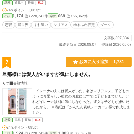
受け、感情を持たない人間となっていた。 義務と忠誠の為に生きるソレイン
恋愛
連載中
長編
R15
は、あろうことか異母姉の婚約者となり、今や若き騎士団長として無表情のまま
24h.ポイント
1,087pt
彼女の心を揺さぶり続ける。 もう、この思いを手放さなければ、きっと自分は
1,174
669
位 / 228,741件
位 / 66,362件
小説
恋愛
死ぬほど苦しむ。 そう理解しているのに、ソレインのことを憎むことも嫌うこ
とも出来ないまま、彼女は過酷な運命に翻弄されてゆく。 ※少々残酷・暴力的
恋愛
異世界
すれ違い
シリアス
ゆるふわ設定
ダーク
な表現があります。苦手な方はご注意ください。 ※架空世界のお話です。 ※誤
字脱字など随時改稿・校正していますが、お目汚しもあるかと思います。ご容赦
文字数 307,334
くださいませ。 ※不定期更新です ※習作です。
最終更新日 2026.08.07
登録日 2026.05.07
7
お気に入り追加
1,781
旦那様には愛人がいますが気にしません。
りつ
書籍情報
イレーナの夫には愛人がいた。名はマリアンヌ。子どもの
ように可愛らしい彼女のお腹にはすでに子どもまでいた。け
れどイレーナは別に気にしなかった。彼女は子どもが嫌いだ
ったから。 ※表紙は「かんたん表紙メーカー」様で作成しま
した。
恋愛
完結
長編
R15
24h.ポイント
695pt
1,924
1,083
位 / 228,741件
位 / 66,362件
小説
恋愛