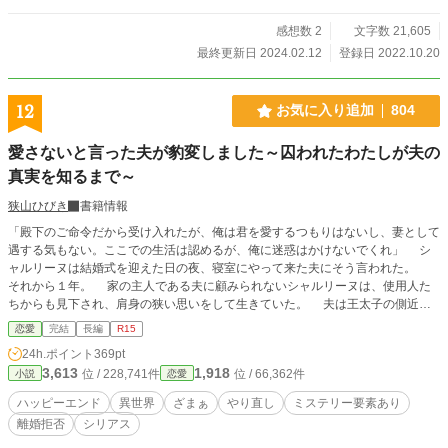
感想数 2
文字数 21,605
最終更新日 2024.02.12
登録日 2022.10.20
12
お気に入り追加
804
愛さないと言った夫が豹変しました～囚われたわたしが夫の
真実を知るまで～
狭山ひびき
書籍情報
「殿下のご命令だから受け入れたが、俺は君を愛するつもりはないし、妻として
遇する気もない。ここでの生活は認めるが、俺に迷惑はかけないでくれ」 シ
ャルリーヌは結婚式を迎えた日の夜、寝室にやって来た夫にそう言われた。
それから１年。 家の主人である夫に顧みられないシャルリーヌは、使用人た
ちからも見下され、肩身の狭い思いをして生きていた。 夫は王太子の側近で
あるため城に部屋を賜っていて、家には滅多に帰って来ない。 日々の食事す
恋愛
完結
長編
R15
ら用意されないこともある、囚人のような生活に、シャルリーヌの心は限界に達
24h.ポイント
369pt
していた。 （もう我慢できないわ。ディアーヌ様の顔を立てるために我慢して
3,613
1,918
位 / 228,741件
位 / 66,362件
小説
恋愛
きたけどもうたくさん） ディアーヌも、一年も白い結婚を続けていたと知れ
ば離縁を認めてくれるだろう。 シャルリーヌは夫と離縁する意思を固め、休
ハッピーエンド
異世界
ざまぁ
やり直し
ミステリー要素あり
職中の侍女の仕事に戻ろうと決意する。 そして、城で暮らす夫へ向けて手紙
離婚拒否
シリアス
を書いたのだが――何故か彼は、血相を変えて帰って来て、シャルリーヌを部屋
に閉じ込めてしまった。 それどころか、シャルリーヌを虐げていた使用人た