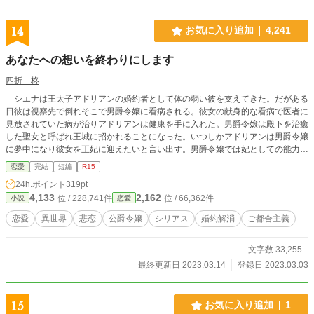
14
お気に入り追加
4,241
あなたへの想いを終わりにします
四折 柊
シエナは王太子アドリアンの婚約者として体の弱い彼を支えてきた。だがある
日彼は視察先で倒れそこで男爵令嬢に看病される。彼女の献身的な看病で医者に
見放されていた病が治りアドリアンは健康を手に入れた。男爵令嬢は殿下を治癒
した聖女と呼ばれ王城に招かれることになった。いつしかアドリアンは男爵令嬢
に夢中になり彼女を正妃に迎えたいと言い出す。男爵令嬢では妃としての能力に
問題がある。だからシエナには側室として彼女を支えてほしいと言われた。シエ
恋愛
完結
短編
R15
ナは今までの献身と恋心を踏み躙られた絶望で彼らの目の前で自身の胸を短剣で
24h.ポイント
319pt
刺した…………。（全13話）
4,133
2,162
位 / 228,741件
位 / 66,362件
小説
恋愛
恋愛
異世界
悲恋
公爵令嬢
シリアス
婚約解消
ご都合主義
文字数 33,255
最終更新日 2023.03.14
登録日 2023.03.03
15
お気に入り追加
1