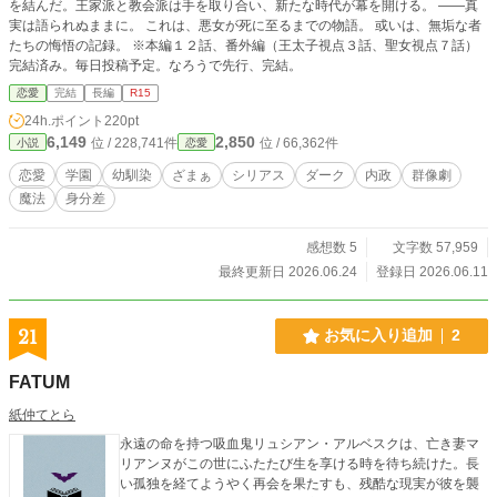
を結んだ。王家派と教会派は手を取り合い、新たな時代が幕を開ける。 ――真
実は語られぬままに。 これは、悪女が死に至るまでの物語。 或いは、無垢な者
たちの悔悟の記録。 ※本編１２話、番外編（王太子視点３話、聖女視点７話）
完結済み。毎日投稿予定。なろうで先行、完結。
恋愛
完結
長編
R15
24h.ポイント
220pt
6,149
2,850
位 / 228,741件
位 / 66,362件
小説
恋愛
恋愛
学園
幼馴染
ざまぁ
シリアス
ダーク
内政
群像劇
魔法
身分差
感想数 5
文字数 57,959
最終更新日 2026.06.24
登録日 2026.06.11
21
お気に入り追加
2
FATUM
紙仲てとら
永遠の命を持つ吸血鬼リュシアン・アルベスクは、亡き妻マ
リアンヌがこの世にふたたび生を享ける時を待ち続けた。長
い孤独を経てようやく再会を果たすも、残酷な現実が彼を襲