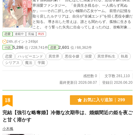
界溺愛ファンタジー。 「全員生き残るか、一人残らず死ぬ
か」——その二択しかない極限の乙女ゲーム。 前世の記憶を
取り戻したルナリアは、自分が"全滅エンド"を招く悪役令嬢だ
と知る。 導き出した答えは、誰とも関わらず、孤独に生きる
こと。 そう誓った矢先に出会ってしまったのは、攻略対象
——公爵令息のグレン。 父の虐待を見抜き、どんなに突き放
恋愛
連載中
長編
R15
しても離れない彼に、距離を取ろうとするほど執着されてい
24h.ポイント
249pt
く。 やがて暴かれる、最初から大切な人を"殺す力"を宿して
5,286
2,601
位 / 228,741件
位 / 66,362件
小説
恋愛
いたという残酷な真実。 それでも彼は、皆の前で誓った。
「生涯をかけて君を幸せにする」と。 ※糖度（恋愛描写）高
恋愛
ハッピーエンド
異世界
悪役令嬢
溺愛
異世界転生
執着
め→（★）、戦闘→（□）をつけています。 ※一章にだけ父
シリアス
魔法
学園
への断罪要素あり ※全133話。最後まで予約投稿済みです ※
小説家になろう、カクヨム、Nolaにも掲載（予定）
感想数 0
文字数 281,110
最終更新日 2026.08.07
登録日 2026.06.20
18
お気に入り追加
299
完結【強引な略奪婚】冷徹な次期帝は、婚姻間近の姫を夜ご
と甘く溶かす
小木楓