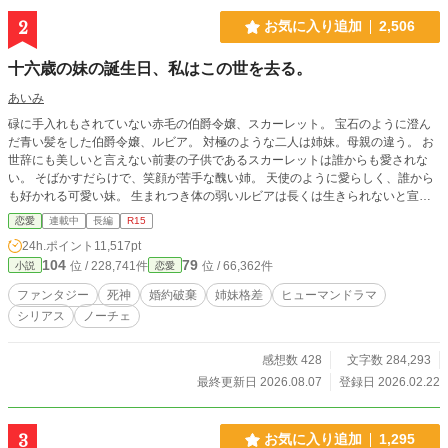
2
お気に入り追加
2,506
十六歳の妹の誕生日、私はこの世を去る。
あいみ
碌に手入れもされていない赤毛の伯爵令嬢、スカーレット。 宝石のように澄ん
だ青い髪をした伯爵令嬢、ルビア。 対極のような二人は姉妹。母親の違う。 お
世辞にも美しいと言えない前妻の子供であるスカーレットは誰からも愛されな
い。 そばかすだらけで、笑顔が苦手な醜い姉。 天使のように愛らしく、誰から
も好かれる可愛い妹。 生まれつき体の弱いルビアは長くは生きられないと宣告
されていた。 両親の必死に看病や、“婚約者の献身的なサポート”のおかげで、日
恋愛
連載中
長編
R15
常生活が送れるようになるまで回復した。 だが……。運命とは残酷である。 ル
24h.ポイント
11,517pt
ビアの元に死神から知らせが届く。 十六歳の誕生日、ルビアの魂は天に還る、
104
79
位 / 228,741件
位 / 66,362件
小説
恋愛
と。 美しい愛しているルビア。 失いたくない。殺されてなるものか。 それぞれ
のルビアを大切に思う想いが、一つの選択をさせた。 生まれてくる価値のなか
ファンタジー
死神
婚約破棄
姉妹格差
ヒューマンドラマ
った、醜いスカーレットを代わりに殺そう、と。 これは彼女が死ぬ前と死んだ
シリアス
ノーチェ
後の、少しの物語。
感想数 428
文字数 284,293
最終更新日 2026.08.07
登録日 2026.02.22
3
お気に入り追加
1,295