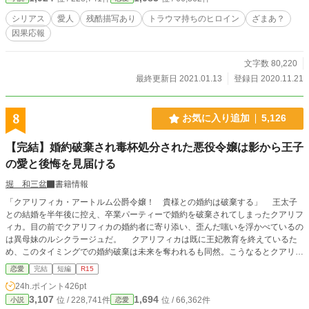
シリアス
愛人
残酷描写あり
トラウマ持ちのヒロイン
ざまあ？
因果応報
文字数 80,220
最終更新日 2021.01.13
登録日 2020.11.21
8
お気に入り追加
5,126
【完結】婚約破棄され毒杯処分された悪役令嬢は影から王子
の愛と後悔を見届ける
堀 和三盆
書籍情報
「クアリフィカ・アートルム公爵令嬢！ 貴様との婚約は破棄する」 王太子
との結婚を半年後に控え、卒業パーティーで婚約を破棄されてしまったクアリフ
ィカ。目の前でクアリフィカの婚約者に寄り添い、歪んだ嗤いを浮かべているの
は異母妹のルシクラージュだ。 クアリフィカは既に王妃教育を終えているた
め、このタイミングでの婚約破棄は未来を奪われるも同然。こうなるとクアリフ
ィカにとれる選択肢は多くない。 せめてこれまで努力してきた王妃教育の成
恋愛
完結
短編
R15
果を見てもらいたくて。 キレイな姿を婚約者の記憶にとどめてほしくて。
24h.ポイント
426pt
クアリフィカは荒れ狂う感情をしっかりと覆い隠し、この場で最後の公務に臨
3,107
1,694
位 / 228,741件
位 / 66,362件
小説
恋愛
む。 卒業パーティー会場に響き渡る悲鳴。 目にした惨状にバタバタと倒れ