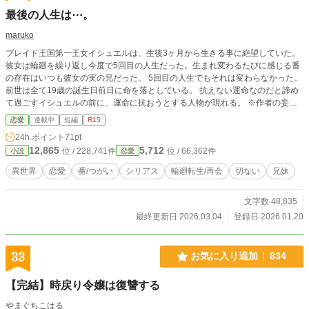
最後の人生は⋯。
maruko
ブレイド王国第一王女イシュエルは、生後3ヶ月から生きる事に絶望していた。
彼女は輪廻を繰り返し今度で5回目の人生だった。生まれ変わるたびに感じる番
の存在はいつも彼女の実の兄だった。 5回目の人生でもそれは変わらなかった。
前世は全て19歳の誕生日前日に命を落としている。 抗えない運命なのだと諦め
て過ごすイシュエルの前に、運命に抗おうとする人物が現れる。 ※作者の妄想
の産物です 物語の全てにおいて海よりも広い心でお読みください🙏 ※不定期更
恋愛
連載中
短編
R15
新になります
24h.ポイント
71pt
12,865
5,712
位 / 228,741件
位 / 66,362件
小説
恋愛
異世界
恋愛
番/つがい
シリアス
輪廻転生/再会
切ない
兄妹
文字数 48,835
最終更新日 2026.03.04
登録日 2026.01.20
33
お気に入り追加
834
【完結】時戻り令嬢は復讐する
やまぐちこはる