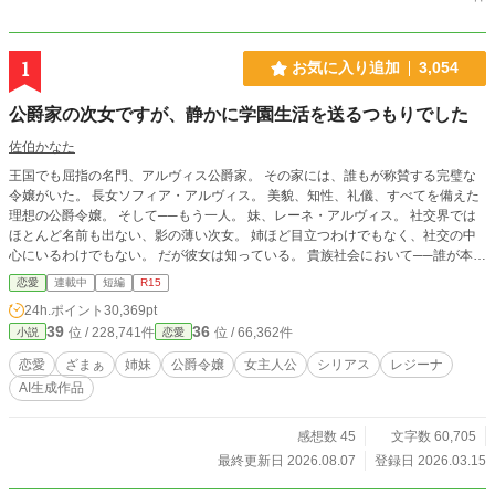
1
お気に入り追加
3,054
公爵家の次女ですが、静かに学園生活を送るつもりでした
佐伯かなた
王国でも屈指の名門、アルヴィス公爵家。 その家には、誰もが称賛する完璧な
令嬢がいた。 長女ソフィア・アルヴィス。 美貌、知性、礼儀、すべてを備えた
理想の公爵令嬢。 そして──もう一人。 妹、レーネ・アルヴィス。 社交界では
ほとんど名前も出ない、影の薄い次女。 姉ほど目立つわけでもなく、社交の中
心にいるわけでもない。 だが彼女は知っている。 貴族社会において──誰が本当
に優れているのか、というのは……静かな場面でこそ分かるということを。 王
恋愛
連載中
短編
R15
立学園に入学したレーネは、 礼儀作法、社交、そして人間関係の中で、静かに
24h.ポイント
30,369pt
周囲を観察していく。 やがて── 軽んじていた者たちは気づく。 『公爵家の
39
36
位 / 228,741件
位 / 66,362件
小説
恋愛
妹』が、本当はどんな令嬢だったのかを。 これは、静かな公爵令嬢が学園と貴
族社会で評価を覆していく物語。
恋愛
ざまぁ
姉妹
公爵令嬢
女主人公
シリアス
レジーナ
AI生成作品
感想数 45
文字数 60,705
最終更新日 2026.08.07
登録日 2026.03.15