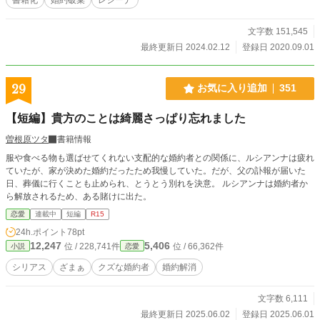
文字数 151,545
最終更新日 2024.02.12
登録日 2020.09.01
29
お気に入り追加
351
【短編】貴方のことは綺麗さっぱり忘れました
曽根原ツタ
書籍情報
服や食べる物も選ばせてくれない支配的な婚約者との関係に、ルシアンナは疲れ
ていたが、家が決めた婚約だったため我慢していた。だが、父の訃報が届いた
日、葬儀に行くことも止められ、とうとう別れを決意。 ルシアンナは婚約者か
ら解放されるため、ある賭けに出た。
恋愛
連載中
短編
R15
24h.ポイント
78pt
12,247
5,406
位 / 228,741件
位 / 66,362件
小説
恋愛
シリアス
ざまぁ
クズな婚約者
婚約解消
文字数 6,111
最終更新日 2025.06.02
登録日 2025.06.01