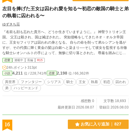
左目を捧げた王女は囚われ愛を知る〜初恋の敵国の騎士と弟
の執着に囚われる〜
ゆずきち荘
『名前も顔も忘れた貴方へ、どうか生きていますように。』 神聖ラトリオン王
国。 父王は殺され、国は滅ぼされた。 突如侵略をしてきたネオ・オルタ帝国
に、王女セフィリアは囚われの身となる。 自らの命を削って弟ルシアンを逃が
すが、その代償に輝く黄金の髪は白銀へと染まり──そして彼女を監視する冷徹
な騎士レオンハルトの手によって、無惨に切り落とされた。 尊厳を踏みにじら
れ、絶望の淵に立たされながらも、セフィリアは光を失わない。 生き延びて、
恋愛
連載中
長編
R15
どこかで生きているはずの弟と再会すること。 だが、レオンハルトが時折見せ
24h.ポイント
313pt
る不器用な優しさに、セフィリアの心は静かに揺れ始める。 彼は本当に、ただ
4,211
2,198
位 / 228,741件
位 / 66,362件
小説
恋愛
の敵国の騎士なのか──。 一方、姉を助けるためにルシアンは立ち上がる。誰よ
りも姉を守りたいという想いは、時に危ういほどの独占欲へと変わっていく。
異世界
ファンタジー
シリアス
騎士
王女
執着
初恋
囚われ
彼に力を貸すのは飄々とした天才魔導士アルベールと、忠義に厚い騎士団長ゴー
弟
ハッピーエンド
ドン。 姉弟の絆、そして帝国の闇に隠された『世界樹』の真実が、やがて全て
を繋いでいく。 囚われの中で紡がれる、過去と現在が交錯する運命の物語。 す
べてを失った王女が、絶望の底で見出すものとは──。 愛と執着が交錯する、シ
感想数 0
文字数 18,693
リアスロマンスファンタジー。 ※カクヨム様にて先行掲載中の作品です。
最終更新日 2026.08.07
登録日 2026.08.03
16
お気に入り追加
827