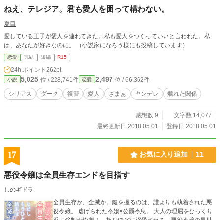
ねえ、テレジア。君も愛人を囲って構わない。
夏目
愛している王子が愛人を連れてきた。私も愛人をつくっていいと言われた。私
は、あなたが好きなのに。 （小説家になろう様にも投稿しています）
恋愛
完結
短編
R15
24h.ポイント
262pt
5,025
2,497
位 / 228,741件
位 / 66,362件
小説
恋愛
シリアス
ダーク
復讐
愛人
ざまぁ
ヤンデレ
爛れた関係
感想数 9
文字数 14,077
最終更新日 2018.05.01
登録日 2018.05.01
17
お気に入り追加
11
悪役令嬢は全員生存エンドを目指す
しのギドラ
全員生存か、全滅か。鍵を握るのは、誰よりも執着された悪
役令嬢。 虐げられた令嬢×公爵令息。 大人の理屈をひっくり
返す強制婚約劇！ 拒むほどに溺愛される、悪役令嬢の異世