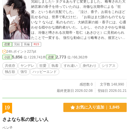
完結しました✨ タグ＆あらすじ変更しました。 略奪された大
納言家の香子を待っていたのは、冷徹な次期帝による「狂
愛」という名の支配でした。 「泣け、香子。お前をこれほど
乱せるのは、世界で私だけだ」 「お前はまだ誰のものでもな
いな？ ならば、私のものだ」 大納言家の姫・香子には、心通
わせる穏やかな婚約者がいた。 しかし、そのささやかな幸福
は、冷徹と噂される次期帝・彰仁（あきひと）に見初められ
たことで一変する。 強引な勅命により略奪され、後宮という
名の檻に閉じ込められた香子。 夜ごとの契りで身体を繋が
恋愛
完結
長編
R15
れ、元婚約者への想いすら「不義」として塗り潰されてい
24h.ポイント
227pt
く。 恐怖に震える香子だったが、閉ざされた寝所で待ってい
5,856
2,773
位 / 228,741件
位 / 66,362件
小説
恋愛
たのは、想像を絶するほど重く、激しい寵愛で……？ 「痛く
はしない。……お前が私のことしか考えられなくなるまで、
共依存
ヤンデレ
狂愛
執着
すれ違い
身代わり
シリアス
何度でも教え込もう」 逃げ場のない愛に心が絡め取られてい
独占欲
強引
ハッピーエンド
く中、彰仁は香子を守るため、「ある残酷な嘘」を用いて彼
女を試す。 それは、愛するがゆえに彼女を嫉妬と絶望で壊
し、「帝なしでは息もできない」状態へ作り変えるための、
感想数 0
文字数 148,990
狂気じみた遊戯だった。 「一生、私の腕の中で溺れていろ」
最終更新日 2026.02.08
登録日 2026.01.21
守るために壊し、愛するために縛る。 冷酷な仮面の下に隠さ
れた、 一途で異常な執着を知った時、香子の心もまた甘い猛
毒に溶かされていく――。 ★最後は極上のハッピーエンドで
19
お気に入り追加
1,845
す。 ※AI画像を使用しています。
さよなら私の愛しい人
ペン子