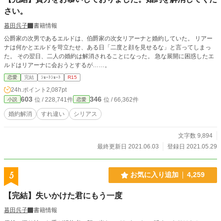
さい。
暮田呉子
書籍情報
公爵家の次男であるエルドは、伯爵家の次女リアーナと婚約していた。 リアー
ナは何かとエルドを苛立たせ、ある日「二度と顔を見せるな」と言ってしまっ
た。 その翌日、二人の婚約は解消されることになった。 急な展開に困惑したエ
ルドはリアーナに会おうとするが……。
恋愛
完結
ｼｮｰﾄｼｮｰﾄ
R15
24h.ポイント
2,087pt
603
346
位 / 228,741件
位 / 66,362件
小説
恋愛
婚約解消
すれ違い
シリアス
文字数 9,894
最終更新日 2021.06.03
登録日 2021.05.29
5
お気に入り追加
4,259
【完結】失いかけた君にもう一度
暮田呉子
書籍情報