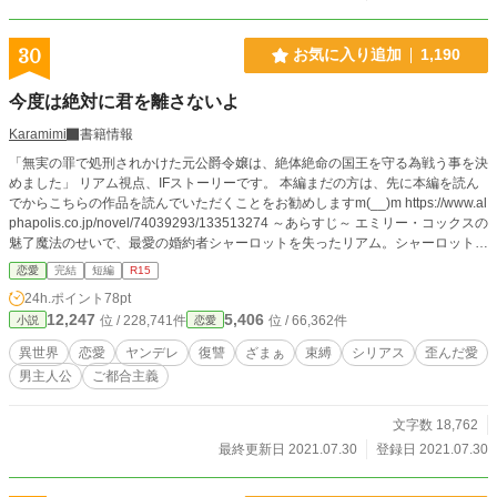
30
お気に入り追加
1,190
今度は絶対に君を離さないよ
Karamimi
書籍情報
「無実の罪で処刑されかけた元公爵令嬢は、絶体絶命の国王を守る為戦う事を決
めました」 リアム視点、IFストーリーです。 本編まだの方は、先に本編を読ん
でからこちらの作品を読んでいただくことをお勧めしますm(__)m https://www.al
phapolis.co.jp/novel/74039293/133513274 ～あらすじ～ エミリー・コックスの
魅了魔法のせいで、最愛の婚約者シャーロットを失ったリアム。シャーロットの
29回目の誕生日に、命を絶ったはずだったが… 目覚めると貴族学院入学式の日
恋愛
完結
短編
R15
に戻っていた。 二度と会えないと思っていたシャーロットに会える喜びと共
24h.ポイント
78pt
に、自分を地獄に突き落としたエミリー・コックスへの恨みが爆発する。 「あ
12,247
5,406
位 / 228,741件
位 / 66,362件
小説
恋愛
の女だけは、絶対許さない。この世の地獄を見せてやる」 完全に病んでしまっ
たリアムの歪んだ愛情＆復讐劇、全6話+番外編1話です。
異世界
恋愛
ヤンデレ
復讐
ざまぁ
束縛
シリアス
歪んだ愛
男主人公
ご都合主義
文字数 18,762
最終更新日 2021.07.30
登録日 2021.07.30