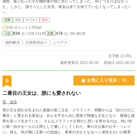
偶然、振り払った手が婚約者の頬に当たってしまった。 叩くつもりはなかっ
た。 しかし、謝ろうとした矢先、彼女は全てを捨てていなくなってしまった─
─。
恋愛
完結
ｼｮｰﾄｼｮｰﾄ
R15
24h.ポイント
1,505pt
836
476
位 / 228,741件
位 / 66,362件
小説
恋愛
婚約解消
欠損表現あり
シリアス
文字数 12,451
最終更新日 2021.06.26
登録日 2021.06.24
6
お気に入り追加
51
二番目の王女は、誰にも愛されない
苺 迷音
母が王を惑わせ生まれた妾腹の第二王女・メラフィナ。周囲からは『顔だけの二
番目』と蔑まれる彼女は、自らを守るために悪辣で我儘な王女となり、孤独な虚
勢を張って生きていた。 そんなメラフィナが密かに想いを寄せるのは、幼い頃
に唯一自分を一人の人間として優しくしてくれた、東の大公家の公子・ソレイ
ン。彼も、幼少期に王家への忠誠と、将来の大公となるべく虐待まがいの教育を