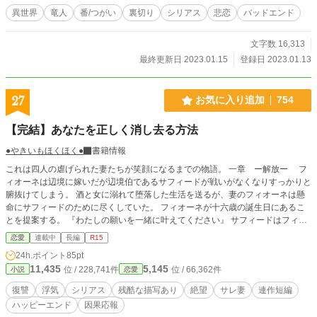
異世界
竜人
番/つがい
裏切り
シリアス
悲恋
バッドエンド
文字数 16,313
最終更新日 2023.01.15
登録日 2023.01.13
27
お気に入り追加
754
【完結】あなたを正しく消し去る方法
●やきいもほくほく●
書籍情報
これは四人の虐げられた妻たちが笑顔になるまでの物語。 一章 ー解放ー フ
ィオーネは辺境に嫁いだが辺境伯であるサフィードが戦いがなくなりすっかりと
腑抜けてしまう。 酒と女に溺れて堕落した生活を送るが、妻のフィオーネは懸
命にサフィードのために尽くしていた。 フィオーネが十六歳の誕生日にあるこ
とを提案する。 『わたしの願いを一緒に叶えてください』 サフィードはフィオ
ーネと共に彼女の願いを叶えていくがやがて──。 二章 ー欲望ー 平民のアスフ
恋愛
連載中
長編
R15
ァルは将来を約束したフラーという女性がいた。 二人で支え合って家族を養っ
24h.ポイント
85pt
ていたが、アスファルはチャンスを掴んで男爵となる。 「フラー、君とはもう
11,435
5,145
位 / 228,741件
位 / 66,362件
小説
恋愛
やってはいけない。僕はラウラと結婚するこになった」 アスファルは家族の世
話をすべて任せていたフラーを捨てて、貴族の女性との結婚を選んだ。 けれど
復讐
浮気
シリアス
残酷な描写あり
絶望
サレ妻
連作短編
半年後、フラーがアスファルの前に現れて──。 三章 ー猛毒ー 次期宰相である
ハッピーエンド
因果応報
チェルヴォニは裏表が激しい男だった。 「うるさいっ！ 今はそれどこれでは