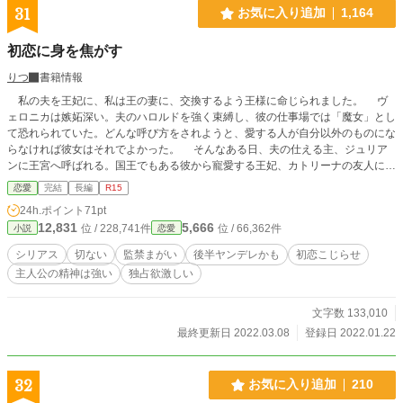
31
お気に入り追加
1,164
初恋に身を焦がす
りつ
書籍情報
私の夫を王妃に、私は王の妻に、交換するよう王様に命じられました。 ヴ
ェロニカは嫉妬深い。夫のハロルドを強く束縛し、彼の仕事場では「魔女」とし
て恐れられていた。どんな呼び方をされようと、愛する人が自分以外のものにな
らなければ彼女はそれでよかった。 そんなある日、夫の仕える主、ジュリア
ンに王宮へ呼ばれる。国王でもある彼から寵愛する王妃、カトリーナの友人にな
って欲しいと頼まれ、ヴェロニカはカトリーナと引き合わされた。美しく可憐な
恋愛
完結
長編
R15
彼女が実はハロルドの初恋の相手だとジュリアンから告げられ……
24h.ポイント
71pt
12,831
5,666
位 / 228,741件
位 / 66,362件
小説
恋愛
シリアス
切ない
監禁まがい
後半ヤンデレかも
初恋こじらせ
主人公の精神は強い
独占欲激しい
文字数 133,010
最終更新日 2022.03.08
登録日 2022.01.22
32
お気に入り追加
210