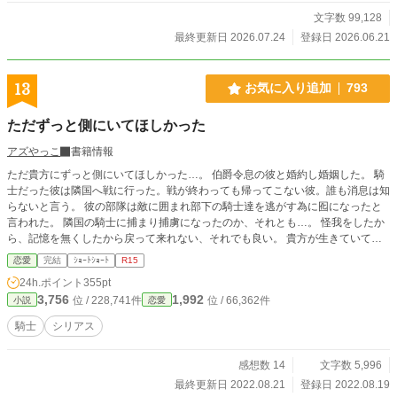
ちを次々と解雇しはじめて、生活の面倒を自分が見ると言い出して…？ いっ
文字数 99,128
たい何が起こったのか。 夫から逃げ出したいシャルリーヌは、閉じ込められ
最終更新日 2026.07.24
登録日 2026.06.21
た部屋の中で考える。 彼は本当に夫だろうか。 いったい何が起こったの
か。 シャルリーヌは知らない。夫に、一度目の人生の記憶が蘇ったことを―
―
13
お気に入り追加
793
ただずっと側にいてほしかった
アズやっこ
書籍情報
ただ貴方にずっと側にいてほしかった…。 伯爵令息の彼と婚約し婚姻した。 騎
士だった彼は隣国へ戦に行った。戦が終わっても帰ってこない彼。誰も消息は知
らないと言う。 彼の部隊は敵に囲まれ部下の騎士達を逃がす為に囮になったと
言われた。 隣国の騎士に捕まり捕虜になったのか、それとも…。 怪我をしたか
ら、記憶を無くしたから戻って来れない、それでも良い。 貴方が生きていてく
れれば。 ❈ 作者独自の世界観です。
恋愛
完結
ｼｮｰﾄｼｮｰﾄ
R15
24h.ポイント
355pt
3,756
1,992
位 / 228,741件
位 / 66,362件
小説
恋愛
騎士
シリアス
感想数 14
文字数 5,996
最終更新日 2022.08.21
登録日 2022.08.19