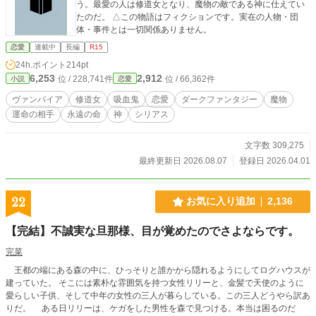
う。最愛の人は修道女となり、魔物の敵である神に仕えてい
たのだ。 △この物語はフィクションです。実在の人物・団
体・事件とは一切関係ありません。
恋愛
連載中
長編
R15
24h.ポイント
214pt
6,253
2,912
位 / 228,741件
位 / 66,362件
小説
恋愛
ヴァンパイア
修道女
吸血鬼
恋愛
ダークファンタジー
魔物
運命の相手
永遠の命
神
シリアス
文字数 309,275
最終更新日 2026.08.07
登録日 2026.04.01
22
お気に入り追加
2,136
【完結】不誠実な旦那様、目が覚めたのでさよならです。
完菜
王都の端にある森の中に、ひっそりと誰かから隠れるようにしてログハウスが
建っていた。 そこには素朴な雰囲気を持つ女性リリーと、金髪で天使のように
愛らしい子供、そして中年の女性の三人が暮らしている。この三人どうやら訳あ
りだ。 ある日リリーは、ケガをした男性を森で見つける。本当は困るのだ