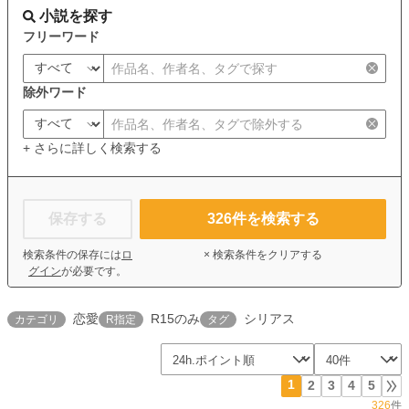
小説を探す
フリーワード
除外ワード
+ さらに詳しく検索する
保存する
326
件を検索する
検索条件の保存には
ロ
× 検索条件をクリアする
グイン
が必要です。
恋愛
R15のみ
シリアス
カテゴリ
R指定
タグ
1
2
3
4
5
326
件