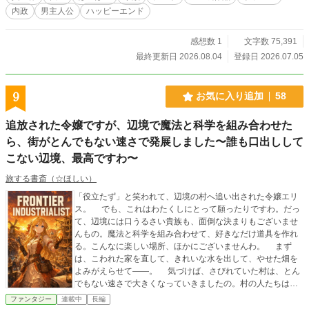
孤児院を貧しくした元凶——領主の不正。四歳児の頭脳と、町の大人たちの意地
内政
男主人公
ハッピーエンド
が、静かな反撃を始める。 チートで無双、じゃない。チートで家族を食わせ
る物語。 ほのぼの×ちびドラゴン×内政×家族愛。 ◆全33話・完結済み。一気
読みできます。 ◆続編『捨てられた転生者、金色の竜と旅に出る〜時空間チー
感想数 1
文字数 75,391
トで巡る、帰る場所のある旅路〜』公開中！ 毎日18時ごろ更新→ https://www.
最終更新日 2026.08.04
登録日 2026.07.05
alphapolis.co.jp/novel/633260165/827076477 ※本作は「小説家になろう」
「カクヨム」「アルファポリス」にて同時連載しています。
9
お気に入り追加
58
追放された令嬢ですが、辺境で魔法と科学を組み合わせた
ら、街がとんでもない速さで発展しました〜誰も口出しして
こない辺境、最高ですわ〜
旅する書斎（☆ほしい）
「役立たず」と笑われて、辺境の村へ追い出された令嬢エリ
ス。 でも、これはわたくしにとって願ったりですわ。だっ
て、辺境には口うるさい貴族も、面倒な決まりもございませ
んもの。魔法と科学を組み合わせて、好きなだけ道具を作れ
る。こんなに楽しい場所、ほかにございませんわ。 まず
は、こわれた家を直して、きれいな水を出して、やせた畑を
よみがえらせて――。 気づけば、さびれていた村は、とん
でもない速さで大きくなっていきましたの。村の人たちはわ
たくしを「神さまの使い」なんて呼びますけれど、ふふ、た
ファンタジー
連載中
長編
だの追放された令嬢ですわよ？ やがて、わたくしの街の噂