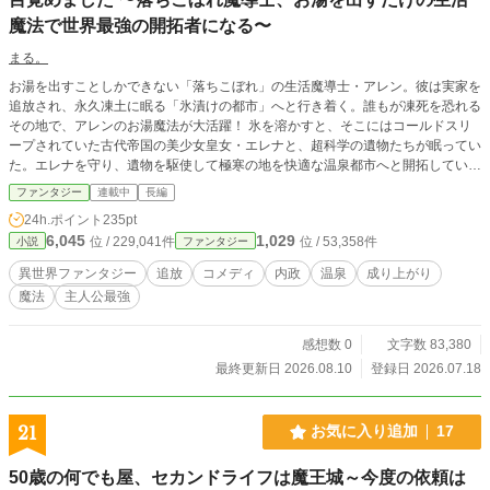
魔法で世界最強の開拓者になる〜
まる。
お湯を出すことしかできない「落ちこぼれ」の生活魔導士・アレン。彼は実家を
追放され、永久凍土に眠る「氷漬けの都市」へと行き着く。誰もが凍死を恐れる
その地で、アレンのお湯魔法が大活躍！ 氷を溶かすと、そこにはコールドスリ
ープされていた古代帝国の美少女皇女・エレナと、超科学の遺物たちが眠ってい
た。エレナを守り、遺物を駆使して極寒の地を快適な温泉都市へと開拓していく
アレン。しかし、都市の復活を良く思わない帝国や、氷の奥底に眠る魔獣が彼ら
ファンタジー
連載中
長編
に襲いかかる。湯沸かしから始まる、前代未聞の極寒都市再生ファンタジー、開
24h.ポイント
235pt
幕！
6,045
1,029
位 / 229,041件
位 / 53,358件
小説
ファンタジー
異世界ファンタジー
追放
コメディ
内政
温泉
成り上がり
魔法
主人公最強
感想数 0
文字数 83,380
最終更新日 2026.08.10
登録日 2026.07.18
21
お気に入り追加
17
50歳の何でも屋、セカンドライフは魔王城～今度の依頼は