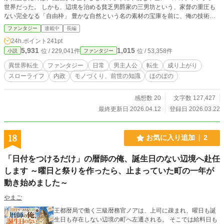
世界だった。 しかも、辺境を治める貧乏男爵家の三男坊という、家督の重圧も
ない完全なる「自由枠」 豊かな自然という名の素材の宝庫を前に、俺の技術オ
タクとしての血が騒がないわけがない！ 風で飛んでいく洗濯物と手荒れに悩む
ファンタジー
連載中
長編
メイドのため、ただの木切れを削って作った『洗濯バサミ』 それが屋敷中で大
24h.ポイント
241pt
絶賛されたのを皮切りに、気難しい凄腕の鍛冶職人や、利益の匂いに敏い若き女
5,931
1,015
位 / 229,041件
位 / 53,358件
小説
ファンタジー
商人を巻き込んで、俺の「ちょっと便利なモノづくり」はどんどんエスカレート
していくことに！？ 大げさな魔法もチートもない。 けれど、前世の知識と底な
異世界転生
ファンタジー
日常
男主人公
転生
成り上がり
しの探究心で、不便な世界をまったりと便利に成り上がっていく、三男坊の領地
スローライフ
内政
モノづくり、前世の知識
ほのぼの
開発記！
感想数 20
文字数 127,427
最終更新日 2026.04.12
登録日 2026.03.22
18
お気に入り追加
2
「日付をつけるだけ」の暦師の俺、誕生日のない辺境へ赴任
します ～曜日と祭りを作ったら、止まっていた町の一年が
動き始めました～
やまご
王都暦局で働く三級暦務官ノアは、上司に疎まれ、曜日も誕
生日も存在しない辺境の町へ左遷される。 そこでは給料日も