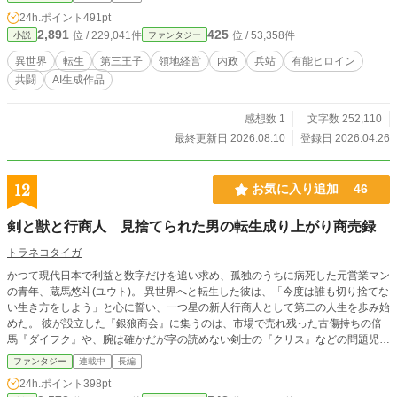
りだったレオンは、それでも真面目な人間が踏みにじられる光景を見過ごせず、
24h.ポイント
491pt
フィアナと手を組んで再建へ乗り出す。 これは、無能王子と悪女扱いされた令
2,891
425
位 / 229,041件
位 / 53,358件
小説
ファンタジー
嬢が、辺境から少しずつ領地と人の信頼を取り戻していく、再建ファンタジー。
異世界
転生
第三王子
領地経営
内政
兵站
有能ヒロイン
共闘
AI生成作品
感想数 1
文字数 252,110
最終更新日 2026.08.10
登録日 2026.04.26
12
お気に入り追加
46
剣と獣と行商人 見捨てられた男の転生成り上がり商売録
トラネコタイガ
かつて現代日本で利益と数字だけを追い求め、孤独のうちに病死した元営業マン
の青年、蔵馬悠斗(ユウト)。 異世界へと転生した彼は、「今度は誰も切り捨てな
い生き方をしよう」と心に誓い、一つ星の新人行商人として第二の人生を歩み始
めた。 彼が設立した『銀狼商会』に集うのは、市場で売れ残った古傷持ちの倍
馬『ダイフク』や、腕は確かだが字の読めない剣士の『クリス』などの問題児ば
かり。 ユウトは世間から見放された者たちの価値を見抜いて拾い上げ、小さな
ファンタジー
連載中
長編
荷馬車で世界を巡りながら、様々な品と人々を繋いでいく。 商品を売ること
24h.ポイント
398pt
は、人を救うこと。 金貨一枚の取引が、やがて国の運命をも変えていく。 これ