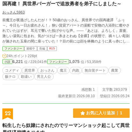
国再建！ 異世界バーガーで追放勇者を弟子にしました～
おっさん5963
前魔王が夜逃げしたんだが！？ 50歳のおっさん、異世界での国再建譚 「ふぅ
～。今日も一日お疲れさん！」狭い賃貸アパートの湯船で安物の入浴剤に癒やさ
れていたはずが、耳元で響いた投げやりな声。――「あとは、よろしく」直後、
激しい湯気に包まれ、気がつけば一糸まとわぬ【全裸】の状態で、禍々しい彫刻
が施された玉座の間に座っていた！？目の前には顔を林檎のように真っ赤にして
絶句する美女秘書官と、魂の抜けた顔の軍師。どうやら傲慢な前魔王が禁忌の召
ファンタジー
連載中
長編
R15
喚術を使い、俺と入れ替わりで現代日本へ逃亡しやがったらしい。ベテラン何で
24h.ポイント
228pt
も屋・七転 八起（ななころび やおき）５０歳、独身。怒り狂った秘書官に投げ
6,221
1,075
位 / 229,041件
位 / 53,358件
小説
ファンタジー
つけられた『魔銀の壺』を何でも屋の反射神経でキャッチし、シュールに股間を
防衛したおっさんは、なし崩し的に【魔王代行】の座に座らされることに！だ
コメディ
異世界
おっさん
魔王
内政
無自覚チート
農業
が、引き継いだ魔王国は貯金ゼロ、深刻な食糧難という超ブラックなダメ現場だ
飯テロ
勘違い
男主人公
った！「飢えて死ぬか、人間界を侵略するか」の二択を迫られる中、おっさんが
頼ったのは――規格外の無自覚な魔力（気合）と、長年培った「何でも屋の現場
知識」だった！「油と卵と発酵ワイン……。これ、マヨネーズが作れるな」「伝
感想数 1
文字数 283,079
説の武具？ ただの頑丈な規格外パーツだろ。トラクターの部品にするぞ」・主
最終更新日 2026.08.10
登録日 2026.05.24
の行動をすべて深読みして涙ぐむ、勘違い超絶イケメン軍師・至高の美容液をプ
レゼントされてチョロく沼に落ちる、ツンデレ秘書官・上半身は少女で下半身は
蜘蛛、鼻血を出しながら妄想を爆走させる使用人お騒がせな魔族の部下たちを
22
お気に入り追加
1
「おすわり」「おあずけ」で完璧に飼い慣らし、おっさんの泥臭い職人知識が、
魔界の常識を胃袋から次々と塗り替えていく！おっさんは異世界に行ってもおっ
転生したら奴隷にされたのでリーマンショック起こして異世
さん。飯の美味さと大人の商売で世界を骨抜きにする、アットホームな魔王国再
建インフラファンタジー、ここに開幕！