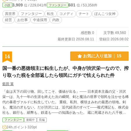
の『全権』と、俺の身の安全を完全に保障するって言うなら、相談に乗ってやら
3,909
601
位 / 229,041件
位 / 53,358件
小説
ファンタジー
ないこともない。」 ――経営センスの塊の高校生が、大人(神や勇者）の不祥事
をぶち壊す、爽快お仕事ファンタジー！
異世界
ファンタジー
転生
コメディ
チート
ぽんこつ女神
経営
お仕事
中途採用
内政
感想数 0
文字数 49,560
最終更新日 2026.08.11
登録日 2026.08.02
14
お気に入り追加
15
国一番の悪徳領主に転生したが、中身が渋沢栄一なので、搾
り取った税を全部返したら領民にガチで怯えられた件
藍田 算
「金は天下の回り物。回してこそ、価値が出る」—— 日本資本主義の父・渋沢
栄一は、九十一年の生涯を終えた次の瞬間、剣と魔法の世界で領民を泣かせる稀
代の暴君ヴァルドに転生していた。 重税、私刑、横領まみれの最悪の領地。剣
も、魔法の才もない。だが渋沢には、近代経済のすべて——複式簿記も、株式会
社も、銀行も、紙幣も、鉄道も——の知識があった。 蔵に死蔵された八千枚の
金貨も、忘れられた藍の畑も、回せば必ず十が百になる。「何の罠だ」と怯える
ファンタジー
連載中
長編
領民を前に、汚名を着た老実業家の、二度目の人生が幕を開ける。 道徳なき利
24h.ポイント
320pt
益は、長続きしない。富は、皆で循環させてこそ価値が出る。 ——剣ではなく