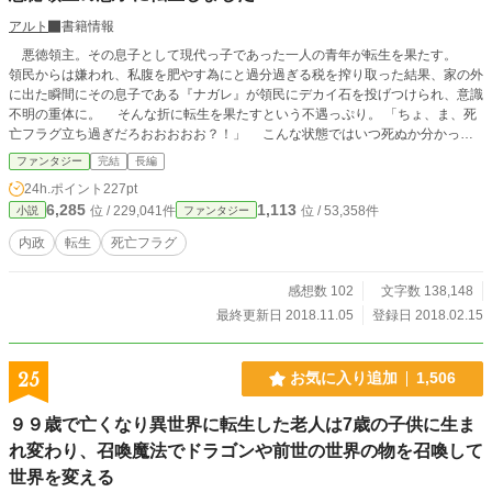
アルト
書籍情報
悪徳領主。その息子として現代っ子であった一人の青年が転生を果たす。
領民からは嫌われ、私腹を肥やす為にと過分過ぎる税を搾り取った結果、家の外
に出た瞬間にその息子である『ナガレ』が領民にデカイ石を投げつけられ、意識
不明の重体に。 そんな折に転生を果たすという不遇っぷり。 「ちょ、ま、死
亡フラグ立ち過ぎだろおおおおお？！」 こんな状態ではいつ死ぬか分かった
もんじゃない。 一刻も早い改善を……！と四苦八苦するも、転生前の人格か
ファンタジー
完結
長編
らは末期過ぎる口調だけは受け継いでる始末。 これなんて無理ゲー？？
24h.ポイント
227pt
6,285
1,113
位 / 229,041件
位 / 53,358件
小説
ファンタジー
内政
転生
死亡フラグ
感想数 102
文字数 138,148
最終更新日 2018.11.05
登録日 2018.02.15
25
お気に入り追加
1,506
９９歳で亡くなり異世界に転生した老人は7歳の子供に生ま
れ変わり、召喚魔法でドラゴンや前世の世界の物を召喚して
世界を変える