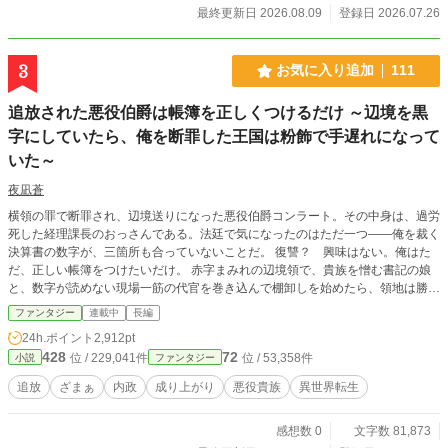
ら少しずつ世界を変えていく、泥臭くも熱い領地改革の物
最終更新日 2026.08.09
登録日 2026.07.26
語。
3
お気に入り追加
111
追放された悪役伯爵は帳簿を正しくつけるだけ ～辺境を黒
字にしていたら、俺を断罪した王国は粉飾で手遅れになって
いた～
夜凪蒼
横領の罪で断罪され、辺境送りになった悪役伯爵コンラート。その中身は、過労
死した経理課長のおっさんである。法廷で気になったのはただ一つ——俺を裁く
決算書の数字が、三箇所も合っていないことだ。 復讐？ 興味はない。俺はた
だ、正しい帳簿をつけたいだけ。 赤字まみれの辺境領で、貴族を憎む書記の娘
と、数字が読めない現場一筋の代官を巻き込んで棚卸しを始めたら、領地は勝手
に黒字になっていく。一方で、正確な数字が出ると困る連中がいるらしい。増
ファンタジー
連載中
長編
税、監査、禁輸——潰しに来る中央のやり口を、俺は全部「記録」で受け止め
24h.ポイント
2,912pt
る。 やがて帳簿が照らし出すのは、王国そのものの粉飾と、俺の前に断罪され
428
72
位 / 229,041件
位 / 53,358件
小説
ファンタジー
た六人の貴族の存在で——。 数字は嘘をつかない。追放した側が今さら後悔し
ても、決算はもう締まっている。 ※本作は『小説家になろう』『カクヨム』に
追放
ざまぁ
内政
成り上がり
悪役貴族
異世界転生
も掲載しています。
感想数 0
文字数 81,873