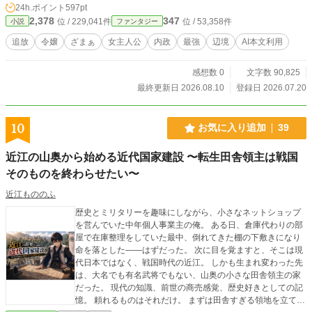
24h.ポイント
597pt
は王都にも届きましたわ。 あれほどわたくしをバカにした
2,378
347
位 / 229,041件
位 / 53,358件
小説
ファンタジー
人たちが、今さら「戻ってきてくれ」ですって？ 残念です
けれど、この辺境が楽しすぎて、王都に帰る気はございませ
追放
令嬢
ざまぁ
女主人公
内政
最強
辺境
AI本文利用
んの。 さあ、今日はなにを作りましょうか。 誰も口出し
してこない辺境で、わたくしの好きにやらせていただきます
感想数 0
文字数 90,825
わ。 ※本作は、既存作品を全面的に改稿（リライト）した作
品です。
最終更新日 2026.08.10
登録日 2026.07.20
10
お気に入り追加
39
近江の山奥から始める近代国家建設 〜転生田舎領主は戦国
そのものを終わらせたい〜
近江もののふ
歴史とミリタリーを趣味にしながら、小さなネットショップ
を営んでいた中年個人事業主の俺。 ある日、倉庫代わりの部
屋で在庫整理をしていた最中、倒れてきた棚の下敷きになり
命を落とした――はずだった。 次に目を覚ますと、そこは現
代日本ではなく、戦国時代の近江。 しかも生まれ変わった先
は、大名でも有名武将でもない、山奥の小さな田舎領主の家
だった。 現代の知識、前世の商売感覚、歴史好きとしての記
憶。 頼れるものはそれだけ。 まずは田舎すぎる領地を立て直