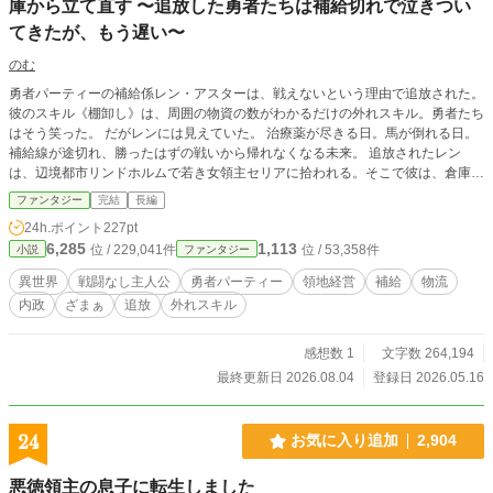
庫から立て直す 〜追放した勇者たちは補給切れで泣きつい
てきたが、もう遅い〜
のむ
勇者パーティーの補給係レン・アスターは、戦えないという理由で追放された。
彼のスキル《棚卸し》は、周囲の物資の数がわかるだけの外れスキル。勇者たち
はそう笑った。 だがレンには見えていた。 治療薬が尽きる日。馬が倒れる日。
補給線が途切れ、勝ったはずの戦いから帰れなくなる未来。 追放されたレン
は、辺境都市リンドホルムで若き女領主セリアに拾われる。そこで彼は、倉庫に
眠る医療物資、届かない清潔布、腐りかけた食料、買い占められた塩と燃料を
ファンタジー
完結
長編
次々と見抜いていく。 戦う力はない。 けれど、物資が届かなければ勇者も王国
24h.ポイント
227pt
も生き残れない。 ——これは、外れスキルと笑われた補給係が、倉庫と街道と
6,285
1,113
位 / 229,041件
位 / 53,358件
小説
ファンタジー
資源の流れを整え、滅びかけた王国を立て直していく物語。
異世界
戦闘なし主人公
勇者パーティー
領地経営
補給
物流
内政
ざまぁ
追放
外れスキル
感想数 1
文字数 264,194
最終更新日 2026.08.04
登録日 2026.05.16
24
お気に入り追加
2,904
悪徳領主の息子に転生しました