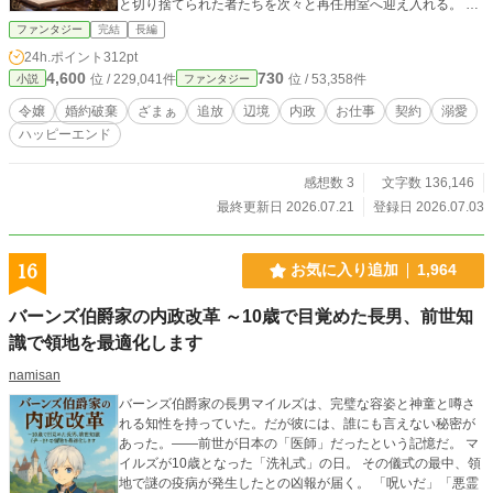
と切り捨てられた者たちを次々と再任用室へ迎え入れる。 声
が小さい記録係。 魔力が弱い職人。 臆病者と笑われた元騎
ファンタジー
完結
長編
士。 前職を理由に拒まれた会計係。 王都では居場所を失った
24h.ポイント
312pt
彼らだったが、辺境ではそれぞれの力が噛み合い、領民の命
4,600
730
位 / 229,041件
位 / 53,358件
小説
ファンタジー
を救っていく。 しかし、彼らの前に立ちはだかるのは、王都
財務院と商会連盟の巨大な不正。 届かない冬越し金。 燃える
令嬢
婚約破棄
ざまぁ
追放
辺境
内政
お仕事
契約
溺愛
王都認証品。 偽装された帳簿。 止められた補給物資。 そし
ハッピーエンド
て、レオンを笑い者にした婚約破棄の裏側。 王都が捨てた人
材たちは、記録と契約と現場の成果で、腐った権威を追い詰
めていく。 「私はあなたたちを拾ったんじゃない。必要だか
感想数 3
文字数 136,146
ら選んだのよ」 これは、辺境令嬢が捨てられた人材に席を与
最終更新日 2026.07.21
登録日 2026.07.03
え、王国の冬と未来を救う、実務ざまぁファンタジー。
16
お気に入り追加
1,964
バーンズ伯爵家の内政改革 ～10歳で目覚めた長男、前世知
識で領地を最適化します
namisan
バーンズ伯爵家の長男マイルズは、完璧な容姿と神童と噂さ
れる知性を持っていた。だが彼には、誰にも言えない秘密が
あった。――前世が日本の「医師」だったという記憶だ。 マ
イルズが10歳となった「洗礼式」の日。 その儀式の最中、領
地で謎の疫病が発生したとの凶報が届く。 「呪いだ」「悪霊