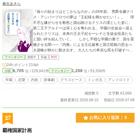
麻生あきら
『偽りの始まりはどこからなのか』の26年前。 男爵令嬢クリ
ス・アンバーブロウの夢は『王妃様を輝かせたい！』。 理
不尽な嫌がらせを毅然と跳ね除けるクリスの凛とした姿に、
第二王子アルドーは深く心を奪われる。 学園の生徒会へ迎え
られたクリスは、未来の王太子妃セーレナと生徒会役員たち
と固い絆を結んでいく。 しかし平穏な学園の裏で、国を震
撼させる闇――『内務』による王位簒奪と国王暗殺の恐るべ
き謀略が静かに動き出す。 大人たちの卑劣な罠を打破すべく
命がけで立ち上がる、アルドーとクリス。 激動の渦中で、
ファンタジー
連載中
長編
R15
クリスはアルドーからの愛を真っ直ぐに注がれ、身分を超え
24h.ポイント
214pt
て深く想いを通わせていく。 「自分たちの手で新しい国と
6,705
1,208
位 / 229,041件
位 / 53,358件
小説
ファンタジー
二人の未来を支える」と誓った若者たちの、情熱と不屈の物
語。
学園
恋愛
内政
群像劇
グラスビーズ
トンボ玉
アンドロイド
感想数 0
文字数 63,066
最終更新日 2026.08.10
登録日 2026.07.08
27
お気に入り追加
5
覇権国家計画