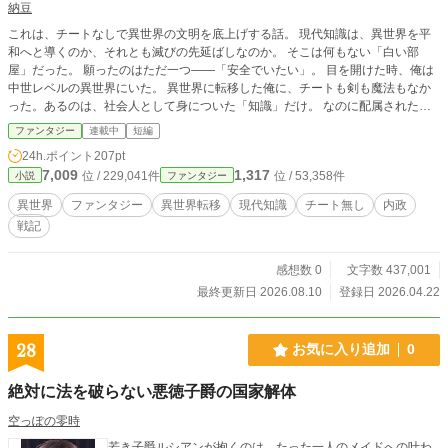
納豆
これは、チートなしで異世界の文明を底上げする話。 現代知識は、異世界を平
和へと導くのか、それとも滅びの先延ばしなのか。 そこは何もない「白い部
屋」だった。 願ったのはただ一つ——「安全でいたい」。 目を開けた時、俺は
中世レベルの異世界にいた。 異世界に転移した俺に、チートも剣も魔法もなか
った。あるのは、社会人として身についた「知識」だけ。 なのに配属されたの
は、帝国軍参謀本部。任務は、“現代知識”を使い、国家を強くすること。 それで
ファンタジー
連載中
短編
もやるしかない。なぜなら、この世界、生活レベルが低すぎる。 鼠が出る家、
24h.ポイント
207pt
藁のベッド、泥水みたいなスープ。 全ては、俺の「安全で快適な生活」の為
7,009
1,317
位 / 229,041件
位 / 53,358件
小説
ファンタジー
に、国家を巻き込んでやる。
異世界
ファンタジー
異世界転移
現代知識
チート無し
内政
戦記
感想数 0
文字数 437,001
最終更新日 2026.08.10
登録日 2026.04.22
28
お気に入り追加
0
絶対に法を破らない悪徳子爵の国家解体
空っぽの零時
若き子爵ルシアンが抱くのは、たった一人のメイドへの叶わ