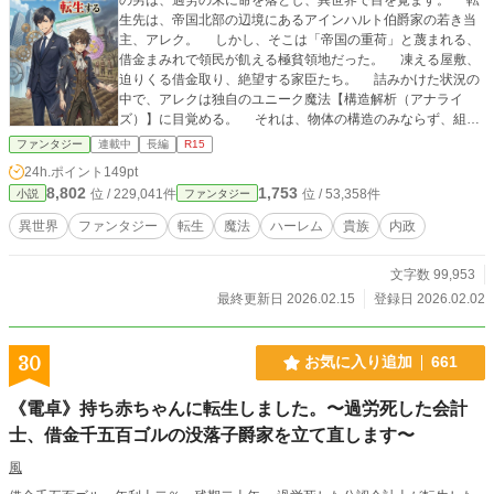
生先は、帝国北部の辺境にあるアインハルト伯爵家の若き当
主、アレク。 しかし、そこは「帝国の重荷」と蔑まれる、
借金まみれで領民が飢える極貧領地だった。 凍える屋敷、
迫りくる借金取り、絶望する家臣たち。 詰みかけた状況の
中で、アレクは独自のユニーク魔法【構造解析（アナライ
ズ）】に目覚める。 それは、物体の構造のみならず、組織
の欠陥や魔法術式の不備さえも見抜き、再構築（クラフト）
ファンタジー
連載中
長編
R15
するチート能力だった。 「問題ない。この程度の赤字、前
24h.ポイント
149pt
世の案件に比べれば可愛いものだ」 前世の経営知識と規格
8,802
1,753
位 / 229,041件
位 / 53,358件
小説
ファンタジー
外の魔法で、アレクは領地の大改革に乗り出す。 痩せた土
地を改良し、特産品を生み出し、隣国の経済さえも掌握して
異世界
ファンタジー
転生
魔法
ハーレム
貴族
内政
いくアレク。 そんな彼の手腕に惹かれ、集まってくるのは
一癖も二癖もある高貴な美女たち。 これは、底辺から這い上
文字数 99,953
がった若き伯爵が、最強の布陣で自領を帝国一の都市へと発
展させ、栄華を極める物語。
最終更新日 2026.02.15
登録日 2026.02.02
30
お気に入り追加
661
《電卓》持ち赤ちゃんに転生しました。〜過労死した会計
士、借金千五百ゴルの没落子爵家を立て直します〜
風