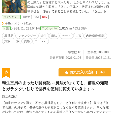
の仕業だ」と混乱する大人たち。 しかしマイルズだけは、元
医師の知識から即座に「病」の正体と、放置すれば領地を崩
壊させる「災害」であることを看破していた。 「父上、お待
ちください。それは呪いではありませぬ。……対処法がわか
ファンタジー
連載中
長編
R15
ります」 公衆衛生の確立を皮切りに、マイルズは領地に潜む
24h.ポイント
241pt
様々な「病巣」――非効率な農業、停滞する経済、旧態依然
5,931
1,015
位 / 229,041件
位 / 53,358件
小説
ファンタジー
としたインフラ――に気づいていく。 前世の知識を総動員
し、10歳の少年が領地を豊かに変えていく。 これは、一人の
異世界
ファンタジー
転生
魔法
チート
内政
内政/領地経営
転生貴族が挑む、本格・異世界領地改革（内政）ファンタジ
貴族・王族
貴族
ハーレム
ー。
感想数 10
文字数 186,180
最終更新日 2026.01.26
登録日 2025.11.21
17
お気に入り追加
849
転生三男のまったり開発記 ～魔法がなくても、前世の知識
とガラクタいじりで世界を便利に変えていきます～
戯言の遊び
【前世のオタク知識で、不便な異世界をちょっと便利に大改造！】 前世は「何
でも屋」の息子で、機械の解体と研究をこよなく愛する技術オタク。 そんな俺
が転生したのは、魔法が存在するものの非常に不便な中世レベルのファンタジー