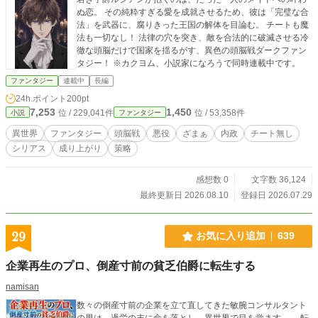
ぬ恋。 その純粋すぎる愛を成就させるため、彼は「完璧な合
法」を武器に、腐りきった王国の解体を目論む。 チートも魔
法も一切なし！ 法律の穴を突き、敵を合法的に破滅させる冷
徹な頭脳だけで国家を揺るがす、異色の頭脳戦ダークファン
タジー！ ※カクヨム、小説家になろうで同時連載中です。
ファンタジー
連載中
長編
24h.ポイント
200pt
7,253
1,450
位 / 229,041件
位 / 53,358件
小説
ファンタジー
異世界
ファンタジー
頭脳戦
悪役
ざまぁ
内政
チート無し
シリアス
成り上がり
策略
感想数 0
文字数 36,124
最終更新日 2026.08.10
登録日 2026.07.29
29
お気に入り追加
639
企業再生のプロ、倒産寸前の貧乏伯爵に転生する
namisan
数々の倒産寸前の企業を立て直してきた敏腕コンサルタント
の男は、過労の末に命を落とし、異世界で目を覚ます。 転