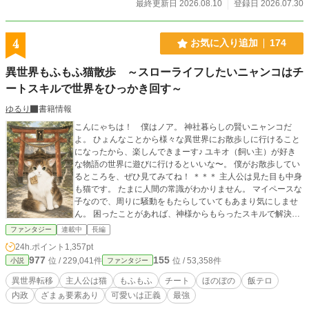
最終更新日 2026.08.10
登録日 2026.07.30
4
お気に入り追加
174
異世界もふもふ猫散歩 ～スローライフしたいニャンコはチ
ートスキルで世界をひっかき回す～
ゆるり
書籍情報
こんにゃちは！ 僕はノア。 神社暮らしの賢いニャンコだ
よ。 ひょんなことから様々な異世界にお散歩しに行けること
になったから、楽しんできまーす♪ ユキオ（飼い主）が好き
な物語の世界に遊びに行けるといいな〜。 僕がお散歩してい
るところを、ぜひ見てみてね！ ＊＊＊ 主人公は見た目も中身
も猫です。 たまに人間の常識がわかりません。 マイペースな
子なので、周りに騒動をもたらしていてもあまり気にしませ
ん。 困ったことがあれば、神様からもらったスキルで解決さ
せればいいやー、の精神です。 持ち前の愛嬌で、どの世界で
ファンタジー
連載中
長編
も可愛がられる……はず！ カクヨム様にて先行公開しており
24h.ポイント
1,357pt
ます。
977
155
位 / 229,041件
位 / 53,358件
小説
ファンタジー
異世界転移
主人公は猫
もふもふ
チート
ほのぼの
飯テロ
内政
ざまぁ要素あり
可愛いは正義
最強