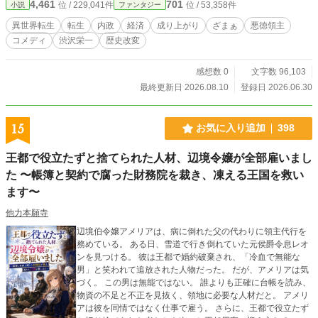
4,461
701
位 / 229,041件
位 / 53,358件
小説
ファンタジー
算盤（そろばん）で世界を変える、痛快・内政成り上がり物語。
異世界転生
転生
内政
経済
成り上がり
ざまぁ
悪徳領主
コメディ
渋沢栄一
歴史改変
感想数 0
文字数 96,103
最終更新日 2026.08.10
登録日 2026.06.30
15
お気に入り追加
398
王都で役立たずと捨てられた人材、辺境令嬢が全部雇いまし
た 〜帳簿と契約で腐った財務院を裁き、凍える王国を救い
ます〜
他力本願寺
辺境伯令嬢アメリアは、病に倒れた父の代わりに領主代行を
務めている。 ある日、雪道で行き倒れていた元侯爵令息レオ
ンを見つける。 彼は王都で婚約破棄され、「冷血で無能な
男」と笑われて追放された人物だった。 だが、アメリアは気
づく。 この男は無能ではない。 誰よりも正確に台帳を読み、
物資の不足と不正を見抜く、領地に必要な人材だと。 アメリ
アは彼を同情ではなく仕事で雇う。 さらに、王都で役立たず