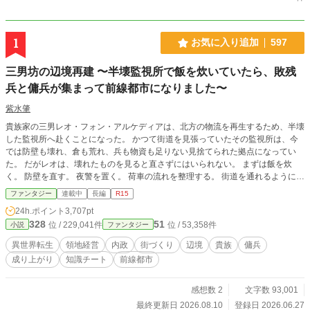
1
お気に入り追加
597
三男坊の辺境再建 〜半壊監視所で飯を炊いていたら、敗残
兵と傭兵が集まって前線都市になりました〜
紫水肇
貴族家の三男レオ・フォン・アルケディアは、北方の物流を再生するため、半壊
した監視所へ赴くことになった。 かつて街道を見張っていたその監視所は、今
では防壁も壊れ、倉も荒れ、兵も物資も足りない見捨てられた拠点になってい
た。 だがレオは、壊れたものを見ると直さずにはいられない。 まずは飯を炊
く。 防壁を直す。 夜警を置く。 荷車の流れを整理する。 街道を通れるようにす
る。 そんな地味な改善を積み重ねているうちに、監視所には少しずつ人が集ま
ファンタジー
連載中
長編
R15
り始める。 北方から逃れてきた敗残兵。 雇われていたはずの傭兵団。 荷を運ぶ
24h.ポイント
3,707pt
商人。 行き場を失った避難民。 魔術院の事情を抱えた魔術師。 彼らに飯を出
328
51
位 / 229,041件
位 / 53,358件
小説
ファンタジー
し、寝床を用意し、役割を与え、名前を与えていくうちに、半壊した監視所はた
だの拠点ではなくなっていく。 灰狼団、黒犬団、北壁兵団、赤角団、雪鴉。 荒
異世界転生
領地経営
内政
街づくり
辺境
貴族
傭兵
くれたちを束ね、魔狼の脅威に立ち向かい、冬を越えるための仕組みを作りなが
成り上がり
知識チート
前線都市
ら、レオは北方の物流と人の流れを少しずつ取り戻していく。 やがて監視所
は、人が集まり、商いが生まれ、兵が守る前線都市「北部市」へと姿を変える。
これは、三男坊のレオが、飯と防壁と現場改善で見捨てられた北方を再建してい
感想数 2
文字数 93,001
く物語。 そして、冬を越えた街で自分の生きる場所を見つけるまでの物語であ
最終更新日 2026.08.10
登録日 2026.06.27