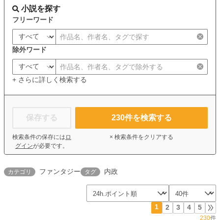
小説を探す
フリーワード
除外ワード
+ さらに詳しく検索する
保存する
230
件を検索する
検索条件の保存には
ロ
× 検索条件をクリアする
グイン
が必要です。
ファンタジー
内政
カテゴリ
タグ
1
2
3
4
5
230
件