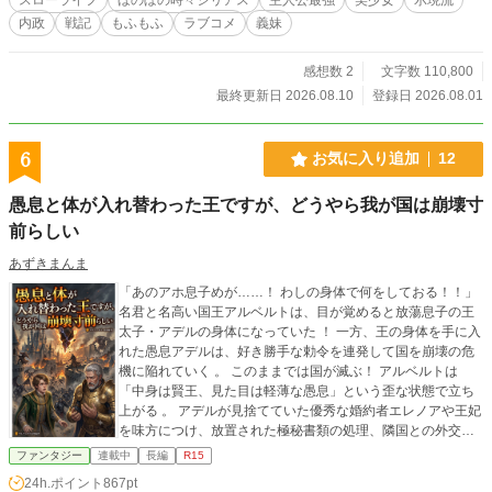
内政
戦記
もふもふ
ラブコメ
義妹
感想数 2
文字数 110,800
最終更新日 2026.08.10
登録日 2026.08.01
6
お気に入り追加
12
愚息と体が入れ替わった王ですが、どうやら我が国は崩壊寸
前らしい
あずきまんま
「あのアホ息子めが……！ わしの身体で何をしておる！！」
名君と名高い国王アルベルトは、目が覚めると放蕩息子の王
太子・アデルの身体になっていた ！ 一方、王の身体を手に入
れた愚息アデルは、好き勝手な勅令を連発して国を崩壊の危
機に陥れていく 。 このままでは国が滅ぶ！ アルベルトは
「中身は賢王、見た目は軽薄な愚息」という歪な状態で立ち
上がる 。 アデルが見捨てていた優秀な婚約者エレノアや王妃
を味方につけ、放置された極秘書類の処理、隣国との外交問
題、暗躍する第二王子の陰謀に挑むアルベルト 。 暴走する
ファンタジー
連載中
長編
R15
『自分の身体』を止め、元の姿に戻ることはできるのか！？
24h.ポイント
867pt
愚息のフリをした賢王が繰り広げる、痛快・宮廷立て直しフ