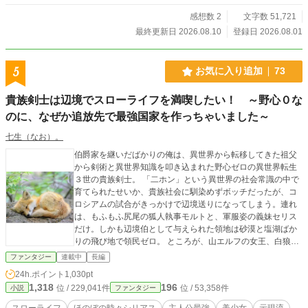
感想数 2
文字数 51,721
最終更新日 2026.08.10
登録日 2026.08.01
5
お気に入り追加
73
貴族剣士は辺境でスローライフを満喫したい！ ～野心０な
のに、なぜか追放先で最強国家を作っちゃいました～
七生（なお）。
伯爵家を継いだばかりの俺は、異世界から転移してきた祖父
から剣術と異世界知識を叩き込まれた野心ゼロの異世界転生
３世の貴族剣士。 「二ホン」という異世界の社会常識の中で
育てられたせいか、貴族社会に馴染めずボッチだったが、コ
ロシアムの試合がきっかけで辺境送りになってしまう。連れ
は、もふもふ尻尾の狐人執事モルトと、軍服姿の義妹セリス
だけ。しかも辺境伯として与えられた領地は砂漠と塩湖ばか
りの飛び地で領民ゼロ。 ところが、山エルフの女王、白狼族
の幼馴染、そして王都から追いかけてきた公爵令嬢まで加わ
ファンタジー
連載中
長編
って、辺境の領地はみるみる発展をとげることに。そして、
24h.ポイント
1,030pt
いつの間にか最強国家の王へ。
1,318
196
位 / 229,041件
位 / 53,358件
小説
ファンタジー
スローライフ
ほのぼの時々シリアス
主人公最強
美少女
示現流