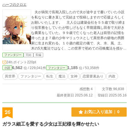
ハーフのクロエ
夫が病気で長期入院したので夫が途中まで書いていた小説
を私なりに書き直して完結まで投稿しますので応援よろしく
お願いいたします。 主人公は建築会社を５５歳で取り締ま
り役常務をしていたが惜しげもなく早期退職し田舎で大好き
な農業をしていた。９９歳で亡くなった老人は前世の記憶を
持ったまま７歳の少年マリュウスとして異世界の僻地の男爵
家に生まれ変わる。１０歳の鑑定の儀で、火、水、風、土、
木の5大魔法ではなく、この世界で初めての召喚魔法を授か
る。最初に召喚出来たのは弱いスライム、モグラ魔獣でマリ
ファンタジー
完結
長編
ウスはガッカリしたが優しい家族に見守られ次第に色んな魔
24h.ポイント
220pt
獣や地球の、物などを召喚出来るようになり、僻地の男爵家
6,562
1,185
位 / 229,041件
位 / 53,358件
小説
ファンタジー
を発展させ気が付けば大陸一豊かで最強の小さい王国を起こ
していた。
異世界
ファンタジー
転生
魔法
女神
恋愛要素あり
内政
感想数 4
文字数 96,838
最終更新日 2025.06.12
登録日 2025.05.16
26
お気に入り追加
0
ガラス細工を愛する少女は王妃様を輝かせたい