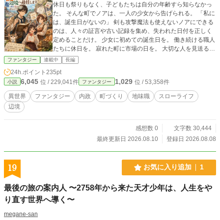
休日も祭りもなく、子どもたちは自分の年齢すら知らなかっ
た。 そんな町でノアは、一人の少女から告げられる。 「私に
は、誕生日がないの」 剣も攻撃魔法も使えないノアにできる
のは、人々の証言や古い記録を集め、失われた日付を正しく
定めることだけ。 少女に初めての誕生日を。 働き続ける職人
たちに休日を。 寂れた町に市場の日を。 大切な人を見送るた
めの葬送の日を。 一日ずつ町に「今日」を取り戻していくう
ファンタジー
連載中
長編
ち、止まっていた大時計が動き、人々の暮らしも少しずつ変
24h.ポイント
235pt
わり始める。 パン屋を営むミラや町の住民たちと力を合わ
6,045
1,029
位 / 229,041件
位 / 53,358件
小説
ファンタジー
せ、ノアはこの土地に新しい一年を作っていく。 しかし、町
から暦が失われたのは偶然ではなかった。 中央暦院は、人々
異世界
ファンタジー
内政
町づくり
地味職
スローライフ
の歴史と土地を支配するため、都合の悪い日付を消していた
辺境
のだ。 これは、地味な役人が小さな日付を積み重ね、誰もが
安心して明日を迎えられる町を作る物語。
感想数 0
文字数 30,444
最終更新日 2026.08.10
登録日 2026.08.08
19
お気に入り追加
1
最後の旅の案内人 〜2758年から来た天才少年は、人生をや
り直す世界へ導く〜
megane-san