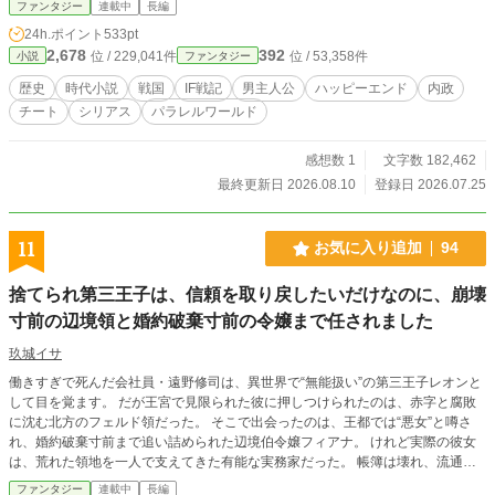
す。 そこから兵を鍛え、道を造り、物を流し、人を集め、戦
ファンタジー
連載中
長編
国の仕組みそのものを変えていく。 小さな土豪の家から始ま
24h.ポイント
533pt
る、戦国の常識を覆す領地経営・天下統一物語。
2,678
392
位 / 229,041件
位 / 53,358件
小説
ファンタジー
歴史
時代小説
戦国
IF戦記
男主人公
ハッピーエンド
内政
チート
シリアス
パラレルワールド
感想数 1
文字数 182,462
最終更新日 2026.08.10
登録日 2026.07.25
11
お気に入り追加
94
捨てられ第三王子は、信頼を取り戻したいだけなのに、崩壊
寸前の辺境領と婚約破棄寸前の令嬢まで任されました
玖城イサ
働きすぎで死んだ会社員・遠野修司は、異世界で“無能扱い”の第三王子レオンと
して目を覚ます。 だが王宮で見限られた彼に押しつけられたのは、赤字と腐敗
に沈む北方のフェルド領だった。 そこで出会ったのは、王都では“悪女”と噂さ
れ、婚約破棄寸前まで追い詰められた辺境伯令嬢フィアナ。 けれど実際の彼女
は、荒れた領地を一人で支えてきた有能な実務家だった。 帳簿は壊れ、流通は
止まり、役人は腐り、領民は王家も貴族も信じていない。 目立たず生きるつも
ファンタジー
連載中
長編