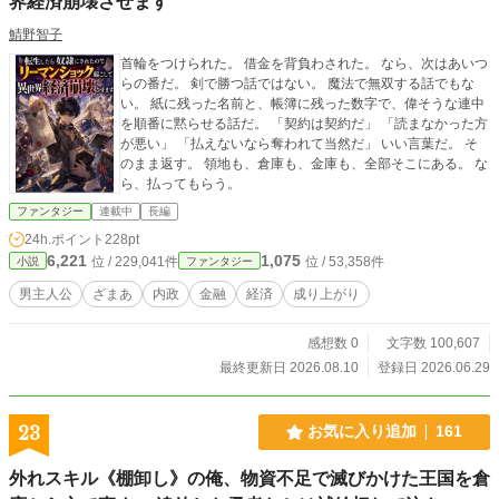
界経済崩壊させます
鯖野智子
首輪をつけられた。 借金を背負わされた。 なら、次はあいつ
らの番だ。 剣で勝つ話ではない。 魔法で無双する話でもな
い。 紙に残った名前と、帳簿に残った数字で、偉そうな連中
を順番に黙らせる話だ。 「契約は契約だ」 「読まなかった方
が悪い」 「払えないなら奪われて当然だ」 いい言葉だ。 そ
のまま返す。 領地も、倉庫も、金庫も、全部そこにある。 な
ら、払ってもらう。
ファンタジー
連載中
長編
24h.ポイント
228pt
6,221
1,075
位 / 229,041件
位 / 53,358件
小説
ファンタジー
男主人公
ざまあ
内政
金融
経済
成り上がり
感想数 0
文字数 100,607
最終更新日 2026.08.10
登録日 2026.06.29
23
お気に入り追加
161
外れスキル《棚卸し》の俺、物資不足で滅びかけた王国を倉