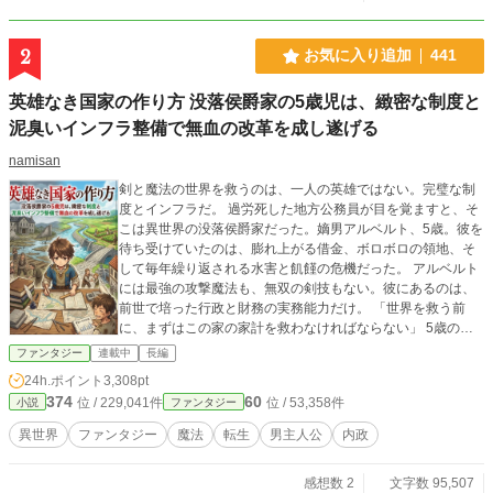
る。
2
お気に入り追加
441
英雄なき国家の作り方 没落侯爵家の5歳児は、緻密な制度と
泥臭いインフラ整備で無血の改革を成し遂げる
namisan
剣と魔法の世界を救うのは、一人の英雄ではない。完璧な制
度とインフラだ。 過労死した地方公務員が目を覚ますと、そ
こは異世界の没落侯爵家だった。嫡男アルベルト、5歳。彼を
待ち受けていたのは、膨れ上がる借金、ボロボロの領地、そ
して毎年繰り返される水害と飢饉の危機だった。 アルベルト
には最強の攻撃魔法も、無双の剣技もない。彼にあるのは、
前世で培った行政と財務の実務能力だけ。 「世界を救う前
に、まずはこの家の家計を救わなければならない」 5歳の幼
児は擦り切れた天蓋ベッドから起き上がり、大人たちの目を
ファンタジー
連載中
長編
盗んで分厚い帳簿と向き合い始める。 手始めに使用人の業務
24h.ポイント
3,308pt
改善から着手し、平民の少年と泥にまみれて土壌改良を行
374
60
位 / 229,041件
位 / 53,358件
小説
ファンタジー
い、やがて魔法を戦闘ではなく公衆衛生と物流に転用する前
代未聞のインフラ革命へと乗り出していく。 チート能力で一
異世界
ファンタジー
魔法
転生
男主人公
内政
瞬にして街を作るわけではない。予算を削り出し、異世界の
素材で試行錯誤を繰り返し、領民たちと対話を重ねて一歩ず
感想数 2
文字数 95,507
つ進む。 これは、一人の不器用な行政官が小さな辺境の村か