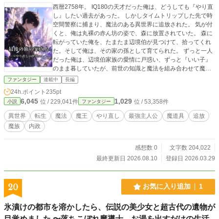
西暦2758年。 IQ180の天才だった俺は、どうしても『やり直
し』したい過去があった。 しかしタイムトリップした先で時
空間警察に捕まり、魔法のある異世界に追放された。 気が付
くと、俺は丸裸の赤ん坊の姿で、森に放置されていた。 森に
転がっていた俺を、たまたま辺境伯が見つけて、拾ってくれ
た。そして俺は、その家の孫として育てられた。 ずっと一人
だった俺は、辺境伯家族の愛情に戸惑い、ずっと『いい子』
のまま暮していたが、前世の知識と魔法を組み合わせて魔道
具を次々と生み出しているうちに、いつのまにか家族や仲間
ファンタジー
連載中
長編
たちと穏やかな日々を送れるようになっていた。 しかし、聖
24h.ポイント
235pt
堂に渦巻く陰謀、復讐に囚われる聖女、魔王の血を引く者た
6,045
1,029
位 / 229,041件
位 / 53,358件
小説
ファンタジー
ちとの出会いが、俺の運命を大きく変えていく。 やがて俺は
知る。 この世界には、人生をやり直した人々が辿り着く「も
異世界
転生
魔法
魔王
やり直し
最強主人公
魔道具
追放
う一つの世界」が存在することを。 傷つき、後悔し、それで
魔族
内政
ももう一度生きたいと願う人々を、新たな人生へ送り出す―
―。 これは、2758年から来た天才少年が「最後の旅の案内
人」となり、人々の希望をつないでいく物語。
感想数 0
文字数 204,022
最終更新日 2026.08.10
登録日 2026.03.29
20
お気に入り追加
1
氷漬けの都市を溶かしたら、伝説の美少女と超古代の遺物が
目覚めました 〜落ちこぼれ魔導士、お湯を出すだけの生活