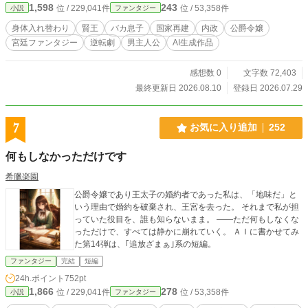
1,598
243
位 / 229,041件
位 / 53,358件
小説
ファンタジー
ァンタジー！
身体入れ替わり
賢王
バカ息子
国家再建
内政
公爵令嬢
宮廷ファンタジー
逆転劇
男主人公
AI生成作品
感想数 0
文字数 72,403
最終更新日 2026.08.10
登録日 2026.07.29
7
お気に入り追加
252
何もしなかっただけです
希臘楽園
公爵令嬢であり王太子の婚約者であった私は、「地味だ」と
いう理由で婚約を破棄され、王宮を去った。 それまで私が担
っていた役目を、誰も知らないまま。 ――ただ何もしなくな
っただけで、すべては静かに崩れていく。 ＡＩに書かせてみ
た第14弾は、｢追放ざまぁ｣系の短編。
ファンタジー
完結
短編
24h.ポイント
752pt
1,866
278
位 / 229,041件
位 / 53,358件
小説
ファンタジー