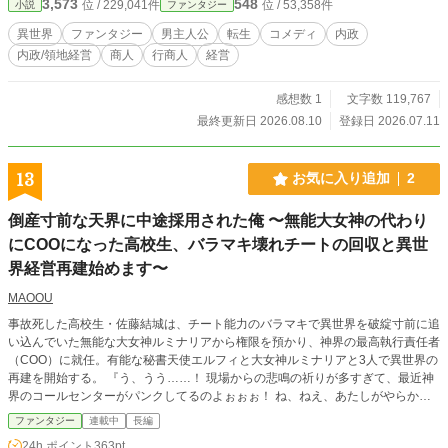
3,573
548
位 / 229,041件
位 / 53,358件
小説
ファンタジー
は、一人の行商人が仲間たちと共に、世界から見捨てられた人や物に新たな価値
を見出し、やがて世界有数の大商会を築き上げる、再生と躍進の商業ファンタジ
異世界
ファンタジー
男主人公
転生
コメディ
内政
ー。
内政/領地経営
商人
行商人
経営
感想数 1
文字数 119,767
最終更新日 2026.08.10
登録日 2026.07.11
13
お気に入り追加
2
倒産寸前な天界に中途採用された俺 〜無能大女神の代わり
にCOOになった高校生、バラマキ壊れチートの回収と異世
界経営再建始めます〜
MAOOU
事故死した高校生・佐藤結城は、チート能力のバラマキで異世界を破綻寸前に追
い込んでいた無能な大女神ルミナリアから権限を預かり、神界の最高執行責任者
（COO）に就任。有能な秘書天使エルフィと大女神ルミナリアと3人で異世界の
再建を開始する。 『う、うう……！ 現場からの悲鳴の祈りが多すぎて、最近神
界のコールセンターがパンクしてるのよぉぉぉ！ ね、ねえ、あたしがやらかし
た過去の負債転移者たちをなんとかして頂戴！ あなたを神界の『最高執行責任
ファンタジー
連載中
長編
者（COO）』に任命するから！』 「……わかったよ。この世界を再建するため
24h.ポイント
363pt