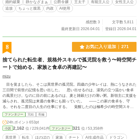
婚約破棄
静かなざまぁ
公爵令嬢
王太子
有能主人公
女性主人公
追放
ちょっと腹黒
内政
AI使用
感想数 3
文字数 5,811
最終更新日 2026.04.01
登録日 2026.04.01
8
お気に入り追加
271
捨てられた転生者、規格外スキルで孤児院を救う〜時空間チ
ートで始める、家族と食卓の再建記〜
mizu
目を覚ましたら、そこは異世界の孤児院。四歳の少年レイは、熱にうなされた
三日間で前世の記憶を思い出した。 思い出せるのは、湯気の立つ温かい食卓
の風景だけ。なのに目の前にあるのは、麦と雑穀だけの薄い粥。新領主に支援を
減らされ、孤児院は来週の食事にも困っていた。 ——この家の食卓を、守
る。それを二度目の人生の仕事にする。 覚醒したのは極希少の時空間スキ
ル。視れば正体がわかる【鑑定】、地面ごと収納する【アイテムボックス】、時
ファンタジー
完結
長編
の止まらない収納空間【ディメンションルーム】。森の恵みを金に換え、肉屋と
24h.ポイント
653pt
薬屋のプロを味方につけ、貧乏孤児院の食卓は少しずつ温かくなっていく。
2,162
321
位 / 229,041件
位 / 53,358件
小説
ファンタジー
やがて森で拾った金色の卵から、伝説のエンシェントドラゴンが孵り——とびき
り甘えん坊な金色の相棒が、家族に加わった。 だが、町には影が忍び寄る。
異世界
転生
ほのぼの
家族
チート
AI生成作品
ドラゴン