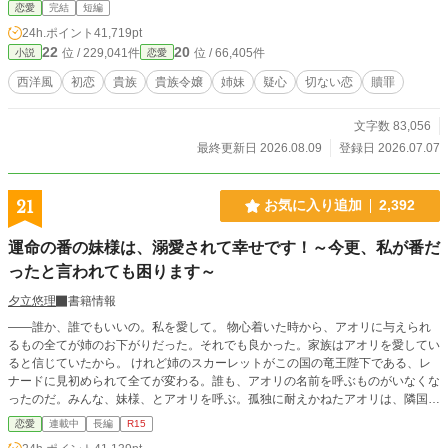
パトリックと、バーランド伯爵家のルーファスとは、互いに婚約者を選ぶために
恋愛
完結
短編
交流していた。 初夏のある日、四人で湖水を遊覧していた時に事故が起こっ
24h.ポイント
41,719pt
た。 それをきっかけに、ロクサーヌは婚約することとなる。 同時にベティーナ
22
20
位 / 229,041件
位 / 66,405件
小説
恋愛
も婚約するのだが、どうやら妹は、ロクサーヌの婚約者への憧れを捨てきれずに
いるようだった。 ❇こちらの作品は、カクヨム様でも公開致しております。 ❇
西洋風
初恋
貴族
貴族令嬢
姉妹
疑心
切ない恋
贖罪
誤字脱字によるお目汚しがございましたら申し訳ございません。公開後に度々修
正が入ります。間を置いてお楽しみ下さいませ。 ❇登場人物のお名前が他作品
文字数 83,056
とダダ被りする場合がございます。皆様別人でございます。
最終更新日 2026.08.09
登録日 2026.07.07
21
お気に入り追加
2,392
運命の番の妹様は、溺愛されて幸せです！～今更、私が番だ
ったと言われても困ります～
夕立悠理
書籍情報
――誰か、誰でもいいの。私を愛して。 物心着いた時から、アオリに与えられ
るもの全てが姉のお下がりだった。それでも良かった。家族はアオリを愛してい
ると信じていたから。 けれど姉のスカーレットがこの国の竜王陛下である、レ
ナードに見初められて全てが変わる。誰も、アオリの名前を呼ぶものがいなくな
ったのだ。みんな、妹様、とアオリを呼ぶ。孤独に耐えかねたアオリは、隣国へ
と旅にでることにした。──そこで、自分の本当の運命が待っているとも、知ら
恋愛
連載中
長編
R15
ずに。 ※以前投稿していた「竜王陛下の番……の妹様は、隣国で溺愛される」