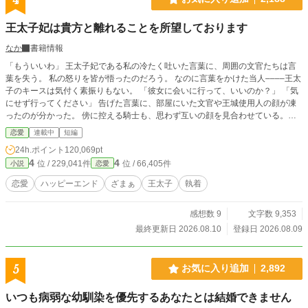
王太子妃は貴方と離れることを所望しております
なか
書籍情報
「もういいわ」 王太子妃である私の冷たく吐いた言葉に、周囲の文官たちは言
葉を失う。 私の怒りを皆が悟ったのだろう。 なのに言葉をかけた当人––––王太
子のキースは気付く素振りもない。 「彼女に会いに行って、いいのか？」 「気
にせず行ってください」 告げた言葉に、部屋にいた文官や王城使用人の顔が凍
ったのが分かった。 傍に控える騎士も、思わず互いの顔を見合わせている。
皆、分かっている。 怒鳴られる方がマシだ、泣かれる方が救いがある。 『もう
恋愛
連載中
短編
いい』に込められた意味は、諦めだということに。 「……アイシャ、本当にい
24h.ポイント
120,069pt
いのか？」 キースの足は、もう出口を向いている。 王太子妃ではなく、別の女
4
4
位 / 229,041件
位 / 66,405件
小説
恋愛
性に会いにいくために…… 「えぇ、どうぞ……好きになさってください」
「……すまない。次は埋め合わせをする！」 出て行くキースの背に、そっと告
恋愛
ハッピーエンド
ざまぁ
王太子
執着
げる。 「もう、次なんてないわよ」 その言葉は、走りゆく王太子に届くことは
なかった。 王太子妃は覚悟を固める。 半生をかけて支え続けてきた、彼のため
感想数 9
文字数 9,353
に尽力してきた。 その努力が軽んじられるのならば。 もう……王太子妃の座に
居る必要はないと。
最終更新日 2026.08.10
登録日 2026.08.09
5
お気に入り追加
2,892
いつも病弱な幼馴染を優先するあなたとは結婚できません