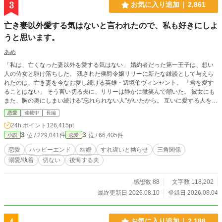
3
お気に入り追加
2,861
亡き妻以外愛する気はないと言われたので、私も好きにしよ
うと思います。
あめ
「私は、亡くなった妻以外を愛する気はない」 婚約者だった第一王子は、想い
人の侍女と駆け落ちした。 残された侯爵令嬢リリーに新たな縁談として与えら
れたのは、亡き妻を今なお愛し続ける英雄・辺境伯ヴィンセント。 「君を愛す
ることはない」 そう言い切る夫に、リリーは静かに微笑んで頷いた。 彼女にも
また、胸の奥にしまい続ける”忘れられない人”がいたから。 互いに愛する人を忘
れられないまま始まった、冷え切った政略結婚。 しかし、使用人や領民から慕
恋愛
連載中
長編
われるリリーの優しさに触れるうち、ヴィンセントの凍てついた心は少しずつ変
24h.ポイント
126,415pt
わり始める。 だが、その矢先。 ヴィンセントは、リリーが一人の男と親しげに
3
3
位 / 229,041件
位 / 66,405件
小説
恋愛
語り合う姿を目撃してしまう。 「あの男は何だ」 「私の初恋の人です。……今
も、その人だけを想っています」 激しく動揺し、彼女を責めるヴィンセント。
恋愛
ハッピーエンド
結婚
すれ違いと拗らせ
三角関係
そんな夫を見つめ、リリーは不思議そうに首を傾げた。 「旦那様だって、奥様
溺愛/執着
切ない
後悔する夫
以外は愛する気はないと仰っていたじゃないですか」 亡き妻だけを愛すると誓
った男と、叶わない初恋を胸にしまい続ける女。 叶わないであろう恋に身を焦
がす、すれ違い夫婦の物語。 ____ 毎日7:30、18時、21時に投稿します。 不定
感想数 88
文字数 118,202
期で、15時、0時に投稿することもあります。
最終更新日 2026.08.10
登録日 2026.08.04
4
お気に入り追加
2,188