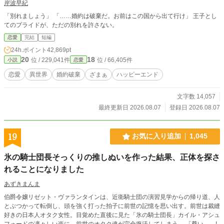
岸波早紀
「別れましょう」 「……婚約は破棄だ。お前はこの国から出て行け」 王子とし
てのプライドが、ただの別れを許さない。
恋愛
完結
短編
24h.ポイント
42,869pt
20
18
位 / 229,041件
位 / 66,405件
小説
恋愛
恋愛
異世界
婚約破棄
ざまぁ
ハッピーエンド
文字数 14,057
最終更新日 2026.08.07
登録日 2026.08.07
19
お気に入り追加
1,045
氷の騎士団長そっくりの推しぬいを作った結果、正体を探さ
れることになりました
あずきまんま
伯爵令嬢リゼット・ヴァランタインは、近衛騎士団の演習見学からの帰り道、人
とぶつかって転倒し、頭を強く打った拍子に前世の記憶を思い出す。前世は裁縫
好きの日本人オタク女性。目覚めた直後に見た「氷の騎士団長」カイル・アシュ
フォードの凜々しい姿に、前世のオタク魂が完全復活してしまう。 「尊い……!