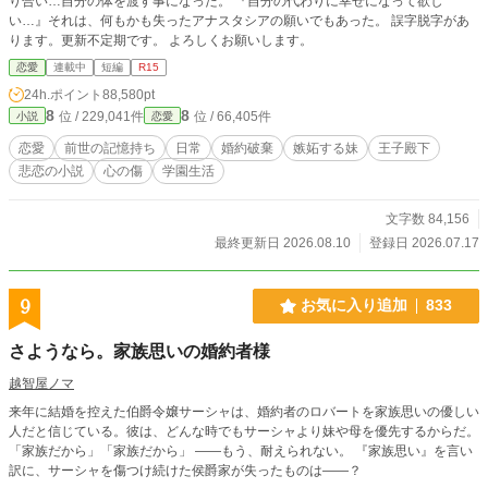
り合い…自分の体を渡す事になった。 『自分の代わりに幸せになって欲し
い…』それは、何もかも失ったアナスタシアの願いでもあった。 誤字脱字があ
ります。更新不定期です。 よろしくお願いします。
恋愛
連載中
短編
R15
24h.ポイント
88,580pt
8
8
位 / 229,041件
位 / 66,405件
小説
恋愛
恋愛
前世の記憶持ち
日常
婚約破棄
嫉妬する妹
王子殿下
悲恋の小説
心の傷
学園生活
文字数 84,156
最終更新日 2026.08.10
登録日 2026.07.17
9
お気に入り追加
833
さようなら。家族思いの婚約者様
越智屋ノマ
来年に結婚を控えた伯爵令嬢サーシャは、婚約者のロバートを家族思いの優しい
人だと信じている。彼は、どんな時でもサーシャより妹や母を優先するからだ。
「家族だから」「家族だから」 ――もう、耐えられない。 『家族思い』を言い
訳に、サーシャを傷つけ続けた侯爵家が失ったものは――？