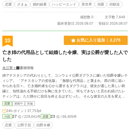
恋愛
ざまぁ
婚約破棄
ハッピーエンド
異世界
溺愛
幼馴染
感想数 0
文字数 7,649
最終更新日 2026.08.07
登録日 2026.08.07
23
お気に入り追加
2,275
亡き姉の代用品として結婚した令嬢、実は公爵が愛した人で
した
永江寧々
書籍情報
姉アナスタシアの代わりとして、コンウェイ公爵ダグラスに嫁いだ伯爵令嬢レテ
ィシア。 「アナスタシアの劣化版」「無能な代用品」と蔑まれ、西の塔に追い
やられる日々。 亡き婚約者を心から愛するダグラスは、彼女が遺した美しい刺
繍と、知性溢れる手紙だけを胸に生きていた。 何もできないと言われ続けたレ
ティシアは、ただ静かに役目を終えるはずだった。 そんな彼女の人生を変えた
のは、ダグラスの息子・ルシアン。 誰にも懐かなかった聡明な少年は、たった
恋愛
連載中
長編
一度の会話でレティシアの本質を見抜き、彼女の傍にいることを選ぶ。 「俺は
24h.ポイント
37,753pt
アンタが来たことで、これからの人生が良いものに変わると思ってる」 蔑まれ
27
23
位 / 229,041件
位 / 66,405件
小説
恋愛
ることに慣れた令嬢と、大人を見下す孤独な天才。 二人が築く絆は、やがて屋
敷を、そしてダグラス自身さえも変えていく。 だが、ダグラスが愛してやまな
恋愛
公爵子息
伯爵令嬢
いアナスタシアの面影には知らぬ秘密が隠されていて——