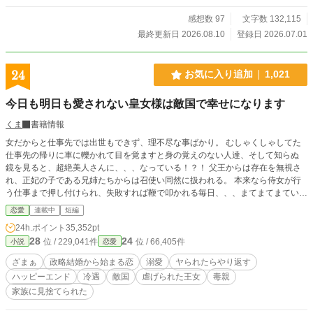
感想数 97
文字数 132,115
最終更新日 2026.08.10
登録日 2026.07.01
24
お気に入り追加
1,021
今日も明日も愛されない皇女様は敵国で幸せになります
くま
書籍情報
女だからと仕事先では出世もできず、理不尽な事ばかり。 むしゃくしゃしてた
仕事先の帰りに車に轢かれて目を覚ますと身の覚えのない人達、そして知らぬ
鏡を見ると、超絶美人さんに、、、なっている！？！ 父王からは存在を無視さ
れ、正妃の子である兄姉たちからは召使い同然に扱われる。 本来なら侍女が行
う仕事まで押し付けられ、失敗すれば鞭で叩かれる毎日、、、まてまてまてい！
しかーし！なんで私がこの国の仕事や兄や姉の仕事までやらなにゃあかんの！？
恋愛
連載中
短編
城のメイドや執事からも馬鹿にされる始末。 なるほど、、私はやられたら倍に
24h.ポイント
35,352pt
返すタイプなのよ。 そんなある日――。 長年戦争を続けてきた敵国・ノクター
28
24
位 / 229,041件
位 / 66,405件
小説
恋愛
ン王国との和平の条件として、政略結婚が決まる。 誰も嫁ぎたがらない敵国へ
送られる花嫁のその役目に選ばれたのは、誰からも必要とされない私生児の皇女
ざまぁ
政略結婚から始まる恋
溺愛
ヤられたらやり返す
である私。 国王は私を売りやがったあの国に未練なし！ 敵国では歓迎はされて
ハッピーエンド
冷遇
敵国
虐げられた王女
毒親
ないけど、ご飯がちゃんと出されてるし、無視されてても自分の事は自分ででき
家族に見捨てられた
るし、、快適過ぎる！！ 一方、エレノアを捨てた祖国では、、、 彼女がいなく
なったことで国政は崩れ始める。 兄姉は初めて気づく。 ――あの皇女が、どれ