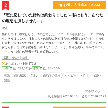
2
お気に入り追加
5,233
『恋に恋していた婚約は終わりました ～私はもう、あなた
の理想を演じません～』
碧流
憧れたのは、彼ではなく、彼の恋でした。 『エーデルを見習え』 『エーデルな
ら、そうはしない』 憧れの人との縁談に胸を躍らせた令嬢ミュゼット。 しかし
彼が想い続けていたのは、初恋の令嬢エーデルだった。 比べられ、理想を押し
付けられ、それでも彼を想い続けたミュゼットは、自分を失い、やがて気づく。
――もう、誰かの理想を演じる必要はない。
恋愛
連載中
短編
24h.ポイント
166,476pt
2
2
位 / 229,041件
位 / 66,405件
小説
恋愛
恋愛
婚約破棄
ざまぁ
婚約者の後悔
ハッピーエンド
すれ違い
溺愛
文字数 79,767
最終更新日 2026.08.10
登録日 2026.07.29