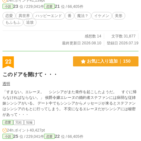
24h.ポイント
41,139pt
のリメイクです。
23
21
位 / 229,041件
位 / 66,405件
小説
恋愛
恋愛
異世界
ハッピーエンド
番
魔法？
イケメン
美形
もふもふ
追放
感想数 14
文字数 31,877
最終更新日 2026.08.10
登録日 2026.07.19
22
お気に入り追加
150
このドアを開けて・・・
透明
「すまない。エレーヌ。 シンシアがまた発作を起こしたようだ。 すぐに帰
らなければならない。」 侯爵令嬢エレーヌの婚約者ステファンには病弱な従姉
妹シンシアがいる。 デート中でもシンシアからメッセージが来るとステファン
はシンシアのもとに行ってしまう。 不安になるエレーヌだがシンシアには秘密
があって・・・
恋愛
完結
短編
24h.ポイント
40,427pt
25
22
位 / 229,041件
位 / 66,405件
小説
恋愛