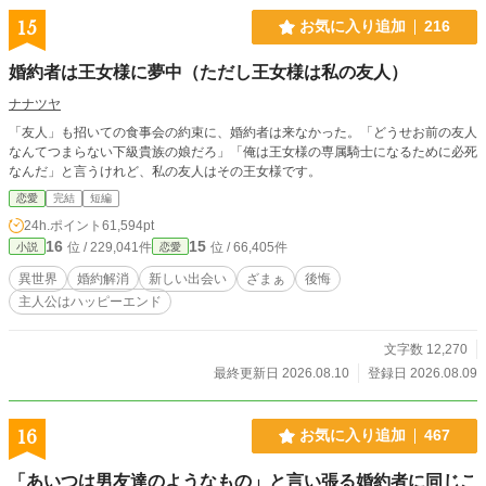
15
お気に入り追加
216
婚約者は王女様に夢中（ただし王女様は私の友人）
ナナツヤ
「友人」も招いての食事会の約束に、婚約者は来なかった。「どうせお前の友人
なんてつまらない下級貴族の娘だろ」「俺は王女様の専属騎士になるために必死
なんだ」と言うけれど、私の友人はその王女様です。
恋愛
完結
短編
24h.ポイント
61,594pt
16
15
位 / 229,041件
位 / 66,405件
小説
恋愛
異世界
婚約解消
新しい出会い
ざまぁ
後悔
主人公はハッピーエンド
文字数 12,270
最終更新日 2026.08.10
登録日 2026.08.09
16
お気に入り追加
467
「あいつは男友達のようなもの」と言い張る婚約者に同じこ