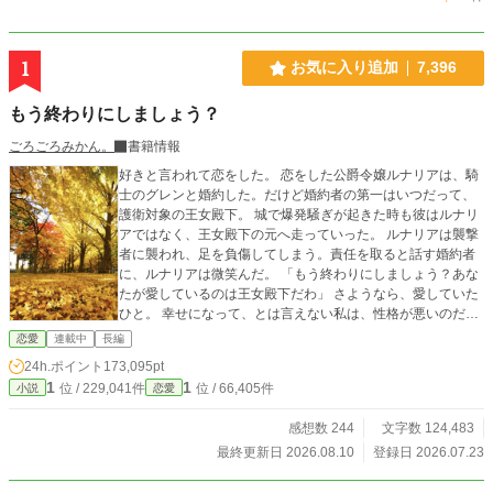
1
お気に入り追加
7,396
もう終わりにしましょう？
ごろごろみかん。
書籍情報
好きと言われて恋をした。 恋をした公爵令嬢ルナリアは、騎
士のグレンと婚約した。だけど婚約者の第一はいつだって、
護衛対象の王女殿下。 城で爆発騒ぎが起きた時も彼はルナリ
アではなく、王女殿下の元へ走っていった。 ルナリアは襲撃
者に襲われ、足を負傷してしまう。責任を取ると話す婚約者
に、ルナリアは微笑んだ。 「もう終わりにしましょう？あな
たが愛しているのは王女殿下だわ」 さようなら、愛していた
ひと。 幸せになって、とは言えない私は、性格が悪いのだろ
うか。
恋愛
連載中
長編
24h.ポイント
173,095pt
1
1
位 / 229,041件
位 / 66,405件
小説
恋愛
感想数 244
文字数 124,483
最終更新日 2026.08.10
登録日 2026.07.23