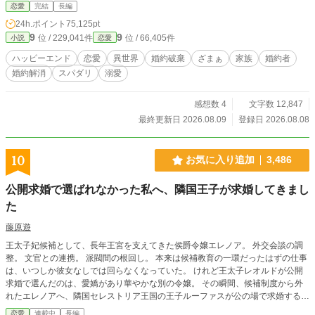
恋愛
完結
長編
24h.ポイント
75,125pt
9
9
位 / 229,041件
位 / 66,405件
小説
恋愛
ハッピーエンド
恋愛
異世界
婚約破棄
ざまぁ
家族
婚約者
婚約解消
スパダリ
溺愛
感想数 4
文字数 12,847
最終更新日 2026.08.09
登録日 2026.08.08
10
お気に入り追加
3,486
公開求婚で選ばれなかった私へ、隣国王子が求婚してきまし
た
藤原遊
王太子妃候補として、長年王宮を支えてきた侯爵令嬢エレノア。 外交会談の調
整。 文官との連携。 派閥間の根回し。 本来は候補教育の一環だったはずの仕事
は、いつしか彼女なしでは回らなくなっていた。 けれど王太子レオルドが公開
求婚で選んだのは、愛嬌があり華やかな別の令嬢。 その瞬間、候補制度から外
れたエレノアへ、隣国セレストリア王国の王子ルーファスが公の場で求婚する。
「王国が彼女を必要としないのであれば、我が国が望んでも問題ありませんね」
恋愛
連載中
長編