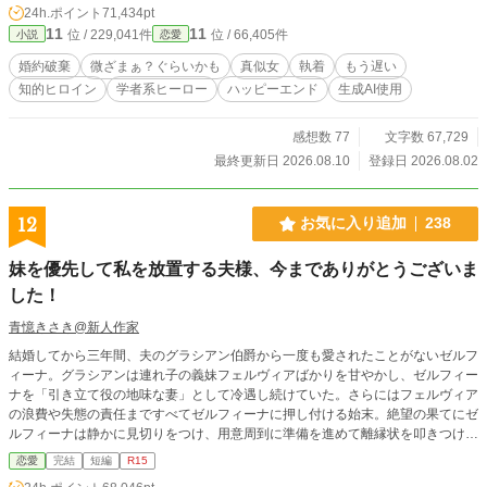
24h.ポイント
71,434pt
爵家次男ヘルムート・ナイヤガラと出会う。 彼はアプリコットの長い話を最後
11
11
位 / 229,041件
位 / 66,405件
小説
恋愛
まで聞く。 ただし、何でも肯定するわけではない。途中で反論し、間違いを指
摘し、それでも続きを求めてくる。 一方、念願どおりジョナサンと結婚したア
婚約破棄
微ざまぁ？ぐらいかも
真似女
執着
もう遅い
ザリアは、今度はアプリコットの新しい暮らしまで真似し始める。 そこでジョ
知的ヒロイン
学者系ヒーロー
ハッピーエンド
生成AI使用
ナサンはようやく気づく。 アザリアが欲しかったのは自分ではない。 アプリコ
ットという女性と、その隣にあった席だったのだと…… ※初日だけは12時・16
時・18時・20時・22時の投稿となります。 その後は12時・22時投稿です。
感想数 77
文字数 67,729
最終更新日 2026.08.10
登録日 2026.08.02
12
お気に入り追加
238
妹を優先して私を放置する夫様、今までありがとうございま
した！
青憶きさき@新人作家
結婚してから三年間、夫のグラシアン伯爵から一度も愛されたことがないゼルフ
ィーナ。グラシアンは連れ子の義妹フェルヴィアばかりを甘やかし、ゼルフィー
ナを「引き立て役の地味な妻」として冷遇し続けていた。さらにはフェルヴィア
の浪費や失態の責任まですべてゼルフィーナに押し付ける始末。絶望の果てにゼ
ルフィーナは静かに見切りをつけ、用意周到に準備を進めて離縁状を叩きつけ、
屋敷を去る。 身一つで隣国へと向かったゼルフィーナを待っていたのは、「冷
恋愛
完結
短編
R15
血大公」と恐れられるクリステルだった。ゼルフィーナの真の才能と気品を見抜