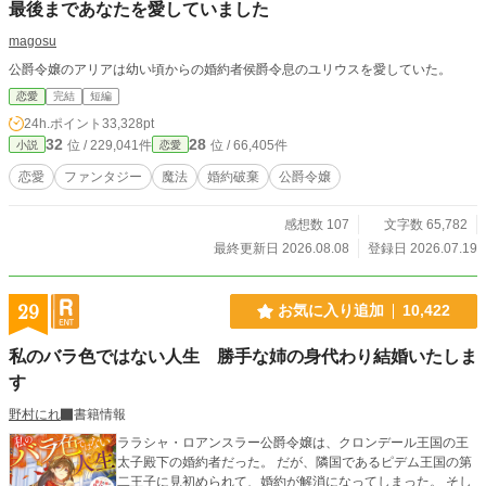
最後まであなたを愛していました
magosu
公爵令嬢のアリアは幼い頃からの婚約者侯爵令息のユリウスを愛していた。
恋愛
完結
短編
24h.ポイント
33,328pt
32
28
位 / 229,041件
位 / 66,405件
小説
恋愛
恋愛
ファンタジー
魔法
婚約破棄
公爵令嬢
感想数 107
文字数 65,782
最終更新日 2026.08.08
登録日 2026.07.19
29
お気に入り追加
10,422
私のバラ色ではない人生 勝手な姉の身代わり結婚いたしま
す
野村にれ
書籍情報
ララシャ・ロアンスラー公爵令嬢は、クロンデール王国の王
太子殿下の婚約者だった。 だが、隣国であるピデム王国の第
二王子に見初められて、婚約が解消になってしまった。 そし