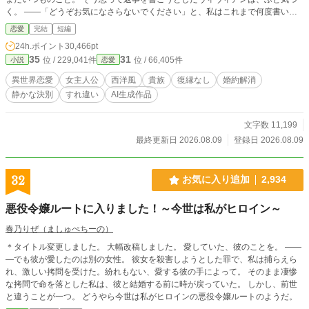
く。 ――「どうぞお気になさらないでください」と、私はこれまで何度書いた
のだろう。 気になったヴィヴィアンは、七年間大切に保管してきたウォーレン
恋愛
完結
短編
からの手紙を読み返すことにした。 最初の手紙には「会いたい」と書かれてい
24h.ポイント
30,466pt
た。 やがてそれは「君なら待っていてくれるよね」に変わり、「君ならでき
35
31
位 / 229,041件
位 / 66,405件
小説
恋愛
る」「婚約者なら察してほしい」と変わっていく。 一通ずつ読んでいた頃には
気づかなかった。 けれど百通を並べれば、そこには二人の七年間がはっきりと
異世界恋愛
女主人公
西洋風
貴族
復縁なし
婚約解消
残されていた。 愛されていると思っていた。 信頼されていると思っていた。 必
静かな決別
すれ違い
AI生成作品
要とされていることが嬉しかった。 では――私は、いつから彼にとって「何を
しても許してくれる婚約者」になったのだろう。 これは百通の手紙をきっかけ
に、一人の令嬢が七年間の恋と向き合い、自分自身のための答えを選ぶ物語。
文字数 11,199
最終更新日 2026.08.09
登録日 2026.08.09
32
お気に入り追加
2,934
悪役令嬢ルートに入りました！～今世は私がヒロイン～
春乃りぜ（ましゅぺちーの）
＊タイトル変更しました。 大幅改稿しました。 愛していた、彼のことを。 ――
―でも彼が愛したのは別の女性。 彼女を殺害しようとした罪で、私は捕らえら
れ、激しい拷問を受けた。紛れもない、愛する彼の手によって。 そのまま凄惨
な拷問で命を落とした私は、彼と結婚する前に時が戻っていた。 しかし、前世
と違うことが一つ。 どうやら今世は私がヒロインの悪役令嬢ルートのようだ。