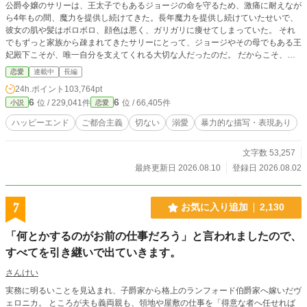
公爵令嬢のサリーは、王太子でもあるジョージの命を守るため、激痛に耐えなが
ら4年もの間、魔力を提供し続けてきた。長年魔力を提供し続けていたせいで、
彼女の肌や髪はボロボロ、顔色は悪く、ガリガリに痩せてしまっていた。 それ
でもずっと家族から疎まれてきたサリーにとって、ジョージやその母でもある王
妃殿下こそが、唯一自分を支えてくれる大切な人だったのだ。 だからこそ、辛
い魔力提供も喜んで引き受けた。そしてその見返りに、ジョージの16歳の誕生
恋愛
連載中
長編
日に、正式に婚約者になる事も決まっていた。 これからはジョージと幸せにな
24h.ポイント
103,764pt
れる、そう思っていたサリーだったが、ジョージの誕生日に告げられたのは、他
6
6
位 / 229,041件
位 / 66,405件
小説
恋愛
の令嬢と結婚したいというジョージからの非道な言葉だった。 唯一の支えだっ
たジョージからの言葉にショックを受けるサリーだったが、それでもジョージの
ハッピーエンド
ご都合主義
切ない
溺愛
暴力的な描写・表現あり
幸せの為に身を引く事を決意した。 だが父はサリーの決断に激怒、ついにサリ
ーを手にかけようとして… ずっと自分を犠牲にしてきた少女サリーが、本当の
文字数 53,257
幸せを掴むまでのお話です。 ご都合主義全開のお話ですが、お願いいたします
m(__)m 他サイトでも同時投稿しております
最終更新日 2026.08.10
登録日 2026.08.02
7
お気に入り追加
2,130
「何とかするのがお前の仕事だろう」と言われましたので、
すべてを引き継いで出ていきます。
さんけい
実務に明るいことを見込まれ、子爵家から格上のランフォード伯爵家へ嫁いだヴ
ェロニカ。 ところが夫も義両親も、領地や屋敷の仕事を「得意な者へ任せれば