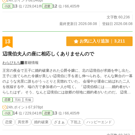
24h.ポイント
68,046pt
いていたクリステルに手厚く迎えられ、彼女は新たな人生を歩み始める。一方、
13
12
位 / 229,041件
位 / 66,405件
小説
恋愛
ゼルフィーナを失ったグラシアンの屋敷は瞬く間に崩壊へと向かい——
文字数 60,236
最終更新日 2026.08.08
登録日 2026.08.08
13
お気に入り追加
3,211
辺境伯夫人の座に相応しくありませんので
わらびもち
書籍情報
王宮の夜会で王子に婚約破棄された公爵令嬢に、北の辺境伯が求婚を申し出た。
王子に捨てられた令嬢が美しい辺境伯に手を差し伸べられる。そんな舞台の一幕
のような光景に誰もがうっとりと見惚れていた。 会場中が運命に結ばれた二人
を祝福する中、端の方で参加者の一人が呟く。 「辺境伯様には……婚約者がい
らしたはず」 そう、なんと辺境伯には故郷の領地に婚約者がいたのだ。 辺境の
地で帰りを待つ婚約者、クリスタ。彼女の運命は誰も予想しない方向へと転がり
恋愛
完結
長編
始める──。
24h.ポイント
67,978pt
14
13
位 / 229,041件
位 / 66,405件
小説
恋愛
恋愛
異世界
婚約破棄
ざまぁ
下剋上
ハッピーエンド