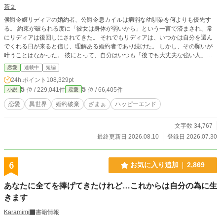
茶２
侯爵令嬢リディアの婚約者、公爵令息カイルは病弱な幼馴染を何よりも優先す
る。 約束が破られる度に「彼女は身体が弱いから」という一言で済まされ、常
にリディアは後回しにされてきた。 それでもリディアは、いつかは自分を選ん
でくれる日が来ると信じ、理解ある婚約者であり続けた。 しかし、その願いが
叶うことはなかった。 彼にとって、自分はいつも「後でも大丈夫な強い人」。
ついにリディアは、この婚約を終わらせることを決心する。 今さら手を伸ばし
恋愛
連載中
短編
ても、それが届くことはもうない。
24h.ポイント
108,329pt
5
5
位 / 229,041件
位 / 66,405件
小説
恋愛
恋愛
異世界
婚約破棄
ざまぁ
ハッピーエンド
文字数 34,767
最終更新日 2026.08.10
登録日 2026.07.30
6
お気に入り追加
2,869
あなたに全てを捧げてきたけれど…これからは自分の為に生
きます
Karamimi
書籍情報