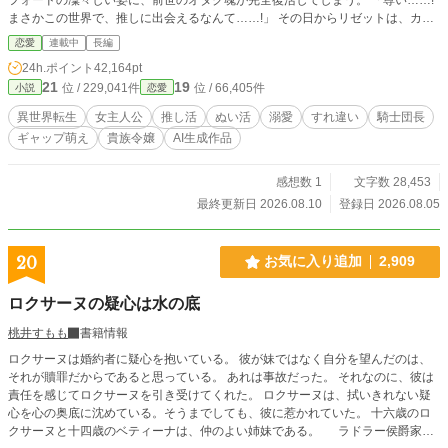
まさかこの世界で、推しに出会えるなんて……!」 その日からリゼットは、カイ
ルにそっくりな「推しぬい」をこっそり手作りし、愛でる日々を送るように。学
恋愛
連載中
長編
園でも持ち歩いていたところを友人に見つかり、「なにそれ可愛い!」と大反
24h.ポイント
42,164pt
響。頼まれるまま友人たちの推しの人形も作るうちに、この文化をもっと広めた
21
19
位 / 229,041件
位 / 66,405件
小説
恋愛
いと「推し縫い専門店」を開店してしまう。 じわじわと評判が広がるある日、
リゼットは街中でカイル本人と正面衝突。その拍子に、バッグからカイルそっく
異世界転生
女主人公
推し活
ぬい活
溺愛
すれ違い
騎士団長
りの人形が転がり落ちてしまい――。 「……これは、俺か?」 拾い上げたカイ
ギャップ萌え
貴族令嬢
AI生成作品
ルは困惑しながらも、持ち主を探し始める。正体を明かせない令嬢と、彼女を探
す騎士団長。表向きは「氷の騎士団長」のまま、彼女にだけ独占欲を隠さなくな
っていくカイルと、うっかり本人に見つかりそうになりながら店を切り盛りする
感想数 1
文字数 28,453
リゼットの、すれ違いラブコメディ、開幕。
最終更新日 2026.08.10
登録日 2026.08.05
20
お気に入り追加
2,909
ロクサーヌの疑心は水の底
桃井すもも
書籍情報
ロクサーヌは婚約者に疑心を抱いている。 彼が妹ではなく自分を望んだのは、
それが贖罪だからであると思っている。 あれは事故だった。 それなのに、彼は
責任を感じてロクサーヌを引き受けてくれた。 ロクサーヌは、拭いきれない疑
心を心の奥底に沈めている。そうまでしても、彼に惹かれていた。 十六歳のロ
クサーヌと十四歳のベティーナは、仲のよい姉妹である。 ラドラー侯爵家の