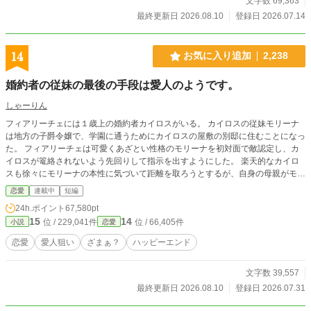
文字数 69,363
最終更新日 2026.08.10
登録日 2026.07.14
14
お気に入り追加
2,238
婚約者の従妹の最後の手段は愛人のようです。
しゃーりん
フィアリーチェには１歳上の婚約者カイロスがいる。 カイロスの従妹モリーナ
は地方の子爵令嬢で、学園に通うためにカイロスの屋敷の別邸に住むことになっ
た。 フィアリーチェは可愛くあざとい性格のモリーナを初対面で敵認定し、カ
イロスが篭絡されないよう先回りして指示を出すようにした。 楽天的なカイロ
スも徐々にモリーナの本性に気づいて距離を取ろうとするが、自身の母親がモリ
ーナを可愛がっており、避けることはできない。 一方、モリーナも最初からカ
恋愛
連載中
短編
イロスの愛人狙いなわけではなく、可愛さと無知さで人目を集めるが、王都で生
24h.ポイント
67,580pt
まれ育った男の反応は悪い。 フィアリーチェが目を光らせていることからカイ
15
14
位 / 229,041件
位 / 66,405件
小説
恋愛
ロスの愛人になるのも難しいモリーナは、あるパーティーでやらかしてしまうの
だった。
恋愛
愛人狙い
ざまぁ？
ハッピーエンド
文字数 39,557
最終更新日 2026.08.10
登録日 2026.07.31