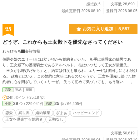
ほど国を支えていたのかーー。
感想数 5
文字数 28,690
最終更新日 2026.08.10
登録日 2026.08.05
25
お気に入り追加
5,587
どうぞ、これからも王女殿下を優先なさってください
わらびもち
書籍情報
伯爵令嬢のエリーゼには幼い頃から婚約者がいた。 相手は伯爵家の嫡男であ
り、王女殿下の護衛騎士であるアルベルト。 彼はいつだって王女が最優先。
「王女がお呼びだから」と、約束は何度も破られ、エリーゼは後回しにされ続け
る。 政略とはいえ、この婚約に意味はあるのだろうか。 王女を優先し続けた婚
約者に心を閉ざしていくエリーゼ。 失って初めて気づいても、もう遅い――。
恋愛
完結
短編
24h.ポイント
35,187pt
29
25
位 / 229,041件
位 / 66,405件
小説
恋愛
恋愛
異世界
婚約破棄
ざまぁ
ハッピーエンド
王女を優先する婚約者
元鞘なし
文字数 50,619
最終更新日 2026.08.06
登録日 2026.07.19