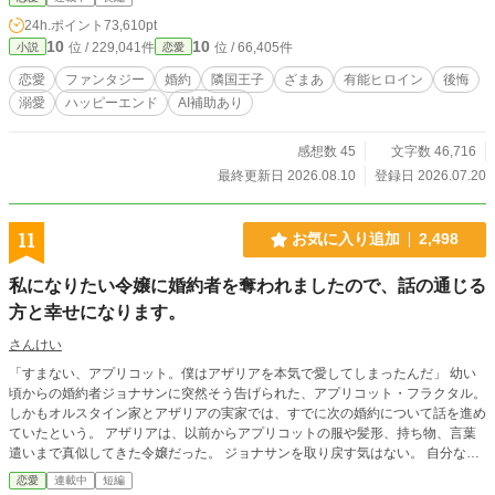
「君なら、これからも王宮を支えてくれるだろう」 当然のように引き留める王
24h.ポイント
73,610pt
太子へ、エレノアは静かに答えた。 「候補制度から外れた以上、王宮へ残る理
10
10
位 / 229,041件
位 / 66,405件
小説
恋愛
由はございません」 彼女が去ったあと、王宮は少しずつ綻び始める。 これは、
失ってから価値に気づく王国と、 初めて一人の人間として正当に評価された令
恋愛
ファンタジー
婚約
隣国王子
ざまあ
有能ヒロイン
後悔
嬢の物語。
溺愛
ハッピーエンド
AI補助あり
感想数 45
文字数 46,716
最終更新日 2026.08.10
登録日 2026.07.20
11
お気に入り追加
2,498
私になりたい令嬢に婚約者を奪われましたので、話の通じる
方と幸せになります。
さんけい
「すまない、アプリコット。僕はアザリアを本気で愛してしまったんだ」 幼い
頃からの婚約者ジョナサンに突然そう告げられた、アプリコット・フラクタル。
しかもオルスタイン家とアザリアの実家では、すでに次の婚約について話を進め
ていたという。 アザリアは、以前からアプリコットの服や髪形、持ち物、言葉
遣いまで真似してきた令嬢だった。 ジョナサンを取り戻す気はない。 自分なら
理解してくれる、自分なら次の相手が見つかる――そんな理由で誠実さを省いた
恋愛
連載中
短編
男など、もう結構。 家族に次の釣り書きを頼んだアプリコットは、学者肌の侯