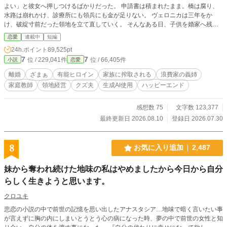
よい」と彼女へ押しつけるばかりだった。 申請書は積まれたまま。橋は腐り、
水路は崩れかけ、診療所にも領兵にも金が足りない。 ヴェロニカは三年をか
け、破綻寸前だった領地を立て直していく。 そんなある日、子供を婚家へ残し
た義姉が実家へ戻ってきた。 帽子、宝石、香水、ドレス――傷ついた義姉の気
恋愛
連載中
短編
晴らしだからと、家族は高額な請求書を次々と領地の金から支払わせる。 つい
24h.ポイント
89,525pt
に水路の修繕費まで足りなくなり、ヴェロニカが夫へ相談すると、返ってきたの
7
7
位 / 229,041件
位 / 66,405件
小説
恋愛
は冷たい一言だった。 「そうならないようにするのが、お前の仕事だろう」 そ
の夜、ヴェロニカは伯爵家を出ると決める。 ただし、自分一人だけ逃げるつも
離婚
ざまぁ
有能ヒロイン
家族に搾取される
浪費家の義姉
りはない。 領民が困らないよう仕事を引き継ぎ、使用人たちの次の職を探し、
家庭教師
領地経営
クズ夫
生成AI使用
ハッピーエンド
侯爵家と公証人へ記録を渡す。自分と側仕えの働き口も決め、家族には何も悟ら
せないまま、最後の日までいつもどおりに働き続けた。 そしてある朝。 家族が
目を覚ました時には、ヴェロニカも、屋敷を支えていた者たちも、すでにいなか
感想数 75
文字数 123,377
った。 残されたのは、誰にでも分かるよう整えられた仕事と、これまで何もし
最終更新日 2026.08.10
登録日 2026.07.30
てこなかった者たち自身の署名だけ。 「ヴェロニカを呼べ」 そう命じても、も
う彼女は戻らない。 ※初日以外は6時・17時の2回投稿です。 独自の世界観な
のでご了承ください。
8
お気に入り追加
2,487
妹から奪われ続けた地味の私はやめましたから今日から自分
らしく生きようと思います。
クロユキ
悲恋の小説の中で前世の記憶を思い出したアナスタシア…地味で暗く言いたい事
が言えずに胸の内にしまいとうとう心の病になった時、夢の中で前世の女性と知