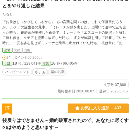
とをやり返した結果
たると
『お前はしっかりしているから』 その言葉を聞くのは、これで何度目だろう
か。 ルチアの誕生会の最中、「ミレーナが熱を出した」と聞いて途中で立ち去
った時も。 伯爵家が主催した夜会で、ミレーナを「エスコートの練習」と称し
て連れ歩き、ルチアを壁際に放置した時も。 彼女が体調を崩して静養していた
時に、一度も姿を見せずミレーナと乗馬に出かけていた時も。 彼は常に「お前
はしっかりしているから」「あいつは手がかかる男友達だから」という言葉で、
恋愛
完結
短編
ルチアの我慢と配慮を当然の権利として踏みにじってきたのだ。 ――でも、も
24h.ポイント
50,260pt
う結構。 こんな婚約者は要りません。
18
16
位 / 229,041件
位 / 66,405件
小説
恋愛
ハッピーエンド
ざまぁ
婚約破棄
文字数 37,860
最終更新日 2026.08.07
登録日 2026.08.07
17
お気に入り追加
437
後戻りはできません～婚約破棄されたので、あなたに尽くす
のはやめようと思います～