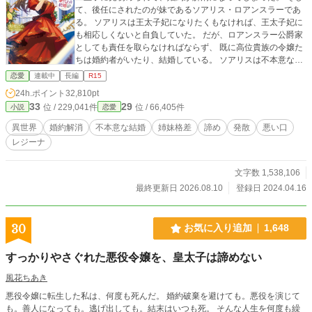
て、後任にされたのが妹であるソアリス・ロアンスラーであ
る。 ソアリスは王太子妃になりたくもなければ、王太子妃に
も相応しくないと自負していた。 だが、ロアンスラー公爵家
としても責任を取らなければならず、 既に高位貴族の令嬢た
ちは婚約者がいたり、結婚している。 ソアリスは不本意なが
らも嫁ぐことになってしまう。
恋愛
連載中
長編
R15
24h.ポイント
32,810pt
33
29
位 / 229,041件
位 / 66,405件
小説
恋愛
異世界
婚約解消
不本意な結婚
姉妹格差
諦め
発散
悪い口
レジーナ
文字数 1,538,106
最終更新日 2026.08.10
登録日 2024.04.16
30
お気に入り追加
1,648
すっかりやさぐれた悪役令嬢を、皇太子は諦めない
風花ちあき
悪役令嬢に転生した私は、何度も死んだ。 婚約破棄を避けても。悪役を演じて
も。善人になっても。逃げ出しても。結末はいつも死。 そんな人生を何度も繰