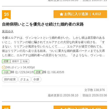
26
お気に入り追加
4,012
自称病弱いとこを優先させ続けた婚約者の末路
泉花ゆき
令嬢エルアナは、ヴィンセントという婚約者がいた。 しかし彼は虚言癖のある
いとこ、リリアンの嘘に騙されてエルアナとの大切な約束を破り続ける。 「す
まない、リリアンが風邪を引いたらしくて……」 エルアナが過労で倒れても、
彼はリリアンの元へ走り去る始末。 ついに重大な婚約披露パーティまでも欠席
した彼に、エルアナは婚約者への見切りをつけた。 「さようなら、ヴィンセン
ト」 縋りつかれてももう遅いのです。
恋愛
連載中
短編
24h.ポイント
34,400pt
30
26
位 / 229,041件
位 / 66,405件
小説
恋愛
婚約破棄
ざまぁ
令嬢
文字数 138,976
最終更新日 2026.08.10
登録日 2026.03.06