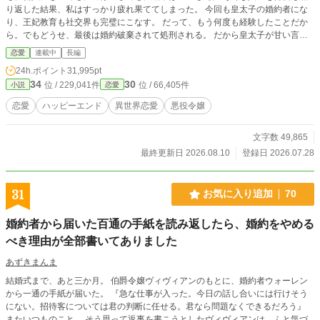
り返した結果、私はすっかり疲れ果ててしまった。 今回も皇太子の婚約者にな
り、王妃教育も社交界も完璧にこなす。 だって、もう何度も経験したことだか
ら。でもどうせ、最後は婚約破棄されて処刑される。 だから皇太子が甘い言葉
を囁いても、「よくもまあ、そんな歯の浮く台詞が言えますね」としか思えな
恋愛
連載中
長編
い。 婚約解消してくれれば、田舎で余生を過ごせるのに――。 ところが、今回
24h.ポイント
31,995pt
はなぜか皇太子がヒロインではなく私ばかり追いかけてきて……？ 何度も処刑
34
30
位 / 229,041件
位 / 66,405件
小説
恋愛
されたせいで人生に疲れ切った悪役令嬢と、少し失敗しながらも、彼女を手放そ
うとしない皇太子が織りなす、すれ違いラブストーリー。 ----- いつも応援あり
恋愛
ハッピーエンド
異世界恋愛
悪役令嬢
がとうございます。 執筆に集中するため、現在一時的にコメント欄を閉じさせ
ていただいております。 恐れ入りますが、ご理解のほどよろしくお願いいたし
文字数 49,865
ます。
最終更新日 2026.08.10
登録日 2026.07.28
31
お気に入り追加
70
婚約者から届いた百通の手紙を読み返したら、婚約をやめる
べき理由が全部書いてありました
あずきまんま
結婚式まで、あと三か月。 伯爵令嬢ヴィヴィアンのもとに、婚約者ウォーレン
から一通の手紙が届いた。 『急な仕事が入った。今日の話し合いには行けそう
にない。招待客については君の判断に任せる。君なら問題なくできるだろう』
またいつものこと。 そう思って返事を書こうとしたヴィヴィアンは、ふと気づ