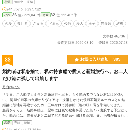
恋愛
連載中
長編
24h.ポイント
29,572pt
36
32
位 / 229,041件
位 / 66,405件
小説
恋愛
恋愛
異世界
ざまあ
ざまぁ
公爵
愛人
王子
異母妹
継母
文字数 46,736
最終更新日 2026.08.10
登録日 2026.07.23
33
お気に入り追加
385
婚約者は私を捨て、私の持参船で愛人と新婚旅行へ。お二人
だけ港に残して出航します
月白ゆいか
「明日、この船でカミラと新婚旅行へ出る。もう婚約者でもない君には関係な
い」 海運伯爵家の令嬢オリヴィアは、没落しかけた侯爵家嫡男ルーカスとの結
婚後に領地を再建するため、三年かけて持参船〈暁の鴎〉号を準備してきた。
船員をそろえ、航路を整え、翌朝には嵐で被害を受けた島々へ出航する予定だっ
た。船倉には、備蓄があと二日で尽きる島民へ届ける食糧、薬、毛布が積まれて
いる。 ところが出航前日、港へ着いたオリヴィアが見たのは、船から降ろされ
恋愛
完結
短編
る救援物資と、代わりに積み込まれる衣装箱、酒樽、鏡台、長椅子だった。 船
24h.ポイント
27,384pt