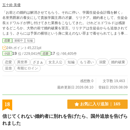
五十鈴 美優
「お前との婚約は解消させてもらう。それに伴い、学園生徒会会計職を解く」
名誉男爵家の養女にして貴族学園主席の才媛、リリテア。婚約者として、生徒会
長エドワルドが押し付けてきた業務をこなしてきた。 けれどエドワルドは感謝
するどころか、大勢の前で婚約破棄を宣言。リリテアは生徒会からも追放されて
しまう。さらには予算の横領という身に覚えのない罪まで着せられてしまう事態
に。 そんなリリテアに手を差し伸べたのは、公爵のルヴィアス。 「君はもう、
恋愛
連載中
短編
あの生徒会を気に掛ける義理はない」 その一言で、リリテアは今までエドワル
24h.ポイント
45,221pt
ドに尽くしていた全てを、やめることにした。 リリテアの去った生徒会は静か
19
17
位 / 229,041件
位 / 66,405件
小説
恋愛
に崩壊していく。そんな中、学園最大の行事・建国祭が刻一刻と迫っていた。
一方で、大量の業務から解放されたリリテアは、頻繁に会いに来るルヴィアスに
恋愛
異世界
ざまぁ
女主人公
短編
もう遅い
溺愛
婚約破棄
少しずつ惹かれていく。 今さら全てに気付いても、もう遅いのです。
追放
有能ヒロイン
感想数 0
文字数 19,463
最終更新日 2026.08.10
登録日 2026.08.09
18
お気に入り追加
165
信じてくれない婚約者に別れを告げたら、国外追放を告げら
れました