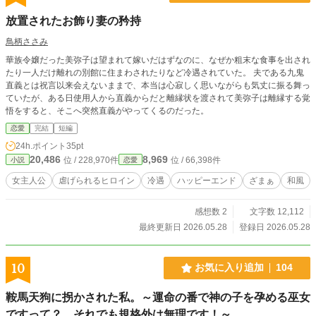
放置されたお飾り妻の矜持
鳥柄ささみ
華族令嬢だった美弥子は望まれて嫁いだはずなのに、なぜか粗末な食事を出され
たり一人だけ離れの別館に住まわされたりなど冷遇されていた。 夫である九鬼
直義とは祝言以来会えないままで、本当は心寂しく思いながらも気丈に振る舞っ
ていたが、ある日使用人から直義からだと離縁状を渡されて美弥子は離縁する覚
悟をすると、そこへ突然直義がやってくるのだった。
恋愛
完結
短編
24h.ポイント
35pt
20,486
8,969
位 / 228,970件
位 / 66,398件
小説
恋愛
女主人公
虐げられるヒロイン
冷遇
ハッピーエンド
ざまぁ
和風
感想数 2
文字数 12,112
最終更新日 2026.05.28
登録日 2026.05.28
10
お気に入り追加
104
鞍馬天狗に拐かされた私。～運命の番で神の子を孕める巫女
ですって？ それでも規格外は無理です！～