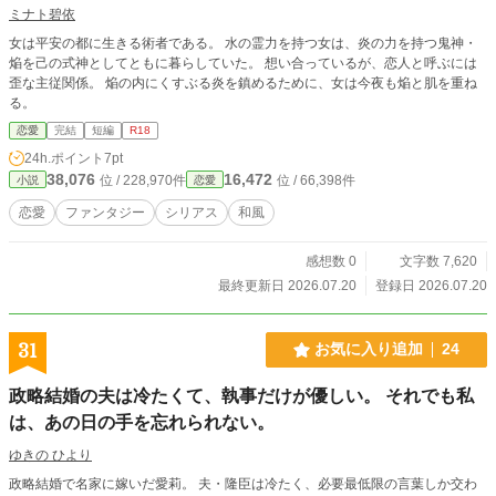
ミナト碧依
女は平安の都に生きる術者である。 水の霊力を持つ女は、炎の力を持つ鬼神・
焔を己の式神としてともに暮らしていた。 想い合っているが、恋人と呼ぶには
歪な主従関係。 焔の内にくすぶる炎を鎮めるために、女は今夜も焔と肌を重ね
る。
恋愛
完結
短編
R18
24h.ポイント
7pt
38,076
16,472
位 / 228,970件
位 / 66,398件
小説
恋愛
恋愛
ファンタジー
シリアス
和風
感想数 0
文字数 7,620
最終更新日 2026.07.20
登録日 2026.07.20
31
お気に入り追加
24
政略結婚の夫は冷たくて、執事だけが優しい。 それでも私
は、あの日の手を忘れられない。
ゆきの ひより
政略結婚で名家に嫁いだ愛莉。 夫・隆臣は冷たく、必要最低限の言葉しか交わ