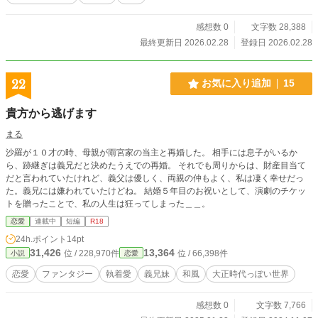
感想数 0
文字数 28,388
最終更新日 2026.02.28
登録日 2026.02.28
22
お気に入り追加
15
貴方から逃げます
まる
沙羅が１０才の時、母親が雨宮家の当主と再婚した。 相手には息子がいるか
ら、跡継ぎは義兄だと決めたうえでの再婚。 それでも周りからは、財産目当て
だと言われていたけれど、義父は優しく、両親の仲もよく、私は凄く幸せだっ
た。義兄には嫌われていたけどね。 結婚５年目のお祝いとして、演劇のチケッ
トを贈ったことで、私の人生は狂ってしまった＿＿。
恋愛
連載中
短編
R18
24h.ポイント
14pt
31,426
13,364
位 / 228,970件
位 / 66,398件
小説
恋愛
恋愛
ファンタジー
執着愛
義兄妹
和風
大正時代っぽい世界
感想数 0
文字数 7,766