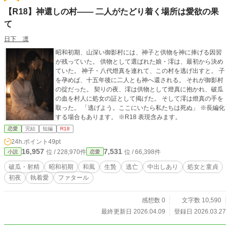
【R18】神還しの村―― 二人がたどり着く場所は愛欲の果
て
日下 凛
昭和初期、山深い御影村には、神子と供物を神に捧げる因習
が残っていた。 供物として選ばれた娘・澪は、最初から決め
ていた。 神子・八代燈真を連れて、この村を逃げ出すと。 子
を孕めば、十五年後に二人とも神へ還される。 それが御影村
の掟だった。 契りの夜、澪は供物として燈真に抱かれ、破瓜
の血を村人に処女の証として掲げた。 そして澪は燈真の手を
取った。 「逃げよう。ここにいたら私たちは死ぬ」 ※長編化
する場合もあります。 ※R18 表現含みます。
恋愛
完結
短編
R18
24h.ポイント
49pt
16,957
7,531
位 / 228,970件
位 / 66,398件
小説
恋愛
破瓜・射精
昭和初期
和風
生贄
逃亡
中出しあり
処女と童貞
初夜
執着愛
ファタール
感想数 0
文字数 10,590
最終更新日 2026.04.09
登録日 2026.03.27