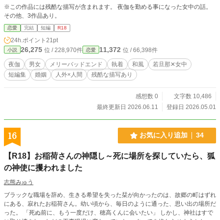
※この作品には残酷な描写が含まれます。 夜伽を勤める事になった女中の話。
その他、3作品あり。
恋愛
完結
短編
R18
24h.ポイント
21pt
26,275
11,372
位 / 228,970件
位 / 66,398件
小説
恋愛
夜伽
男女
メリーバッドエンド
執着
和風
若旦那✕女中
短編集
婚姻
人外×人間
残酷な描写あり
感想数 0
文字数 10,486
最終更新日 2026.06.11
登録日 2026.05.01
16
お気に入り追加
34
【R18】お稲荷さんの神隠し～死に場所を探していたら、狐
の神使に攫われました
志熊みゅう
ブラックな職場を辞め、生きる希望を失った栞が向かったのは、故郷の町はずれ
にある、寂れたお稲荷さん。幼い頃から、毎日のように通った、思い出の場所だ
った。 「死ぬ前に、もう一度だけ、穂高くんに会いたい」 しかし、神社はすで