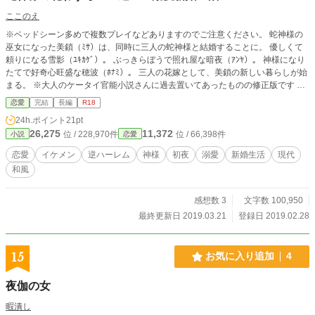
ここのえ
※ベッドシーン多めで複数プレイなどありますのでご注意ください。 蛇神様の
巫女になった美鎖（ﾐｻ）は、同時に三人の蛇神様と結婚することに。 優しくて
頼りになる雪影（ﾕｷｶｹﾞ）。 ぶっきらぼうで照れ屋な暗夜（ｱﾝﾔ）。 神様になり
たてで好奇心旺盛な穂波（ﾎﾅﾐ）。 三人の花嫁として、美鎖の新しい暮らしが始
まる。 ※大人のケータイ官能小説さんに過去置いてあったものの修正版です ※
ムーンライトノベルスさんでも公開しています
恋愛
完結
長編
R18
24h.ポイント
21pt
26,275
11,372
位 / 228,970件
位 / 66,398件
小説
恋愛
恋愛
イケメン
逆ハーレム
神様
初夜
溺愛
新婚生活
現代
和風
感想数 3
文字数 100,950
最終更新日 2019.03.21
登録日 2019.02.28
15
お気に入り追加
4
夜伽の女
暇潰し