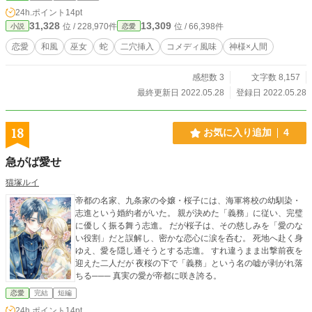
24h.ポイント
14pt
31,328
13,309
位 / 228,970件
位 / 66,398件
小説
恋愛
恋愛
和風
巫女
蛇
二穴挿入
コメディ風味
神様×人間
感想数 3
文字数 8,157
最終更新日 2022.05.28
登録日 2022.05.28
18
お気に入り追加
4
急がば愛せ
猫塚ルイ
帝都の名家、九条家の令嬢・桜子には、海軍将校の幼馴染・
志進という婚約者がいた。 親が決めた「義務」に従い、完璧
に優しく振る舞う志進。 だが桜子は、その慈しみを「愛のな
い役割」だと誤解し、密かな恋心に涙を呑む。 死地へ赴く身
ゆえ、愛を隠し通そうとする志進。 すれ違うまま出撃前夜を
迎えた二人だが 夜桜の下で「義務」という名の嘘が剥がれ落
ちる─── 真実の愛が帝都に咲き誇る。
恋愛
完結
短編
24h.ポイント
14pt