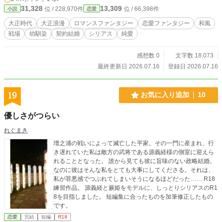
31,328
13,309
位 / 228,970件
位 / 66,398件
小説
恋愛
大正時代
大正浪漫
ロマンスファンタジー
恋愛ファンタジー
和風
戦場
幼馴染
契約結婚
シリアス
純愛
感想数 0
文字数 18,073
最終更新日 2026.07.16
登録日 2026.07.16
19
お気に入り追加
10
優しさがつらい
れぐまき
壇之浦の戦いによって滅亡した平家。その一門に産まれ、行
き遅れていた私は敵方の武将である源義経様の側室に迎えら
れることとなった。 誰から見ても彼に旨味のない政略結婚。
なのに彼はそんな私をとても大事にしてくださる。それは、
私が罪悪感でつぶれてしまいそうになるほどだった…… R18
練習作品。 源義経と蕨姫をモデルに、しっとりシリアスのR1
8を目指しました。 短編集に合ったものを加筆修正したもの
です。
恋愛
完結
短編
R18