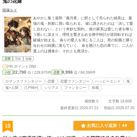
鬼の花嫁
猫塚ルイ
あやかし集う遊郭「朧月夜」に餌として売られた緒美は、最
強の鬼・刹那に買い取られる。 彼に課されたのは「決して愛
し合わない」という奇妙な契約。 彼の家系は愛した者を喰ら
う呪いに染まり、理性を繋ぎ止める懐中時計が逆回転すれば
破滅が始まる。 偽りの愛人を演じる二人は、死の飢餓と隣り
合わせの純愛に落ちていく。 命を懸けた恋の果てに、二人が
選ぶのは捕食か、それとも救済か。
恋愛
完結
短編
24h.ポイント
28pt
22,790
9,996
位 / 228,970件
位 / 66,398件
小説
恋愛
ロマンスファンタジー
恋愛
恋愛ファンタジー
ハッピーエンド
鬼
鬼×人間
江戸時代
シリアス
ファンタジー
和風
感想数 0
文字数 18,608
最終更新日 2026.07.22
登録日 2026.07.20
13
お気に入り追加
44