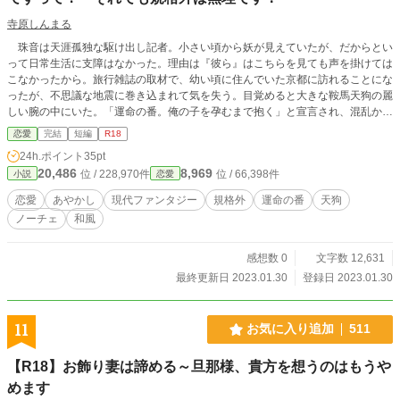
寺原しんまる
珠音は天涯孤独な駆け出し記者。小さい頃から妖が見えていたが、だからとい
って日常生活に支障はなかった。理由は『彼ら』はこちらを見ても声を掛けては
こなかったから。旅行雑誌の取材で、幼い頃に住んでいた京都に訪れることにな
ったが、不思議な地震に巻き込まれて気を失う。目覚めると大きな鞍馬天狗の麗
しい腕の中にいた。「運命の番。俺の子を孕むまで抱く」と宣言され、混乱から
逃げ出してしまう。しかし「異界」に攫われた珠音には、元の世界に帰る術はな
恋愛
完結
短編
R18
い。鞍馬天狗に捕まえられ、激しく抱かれることになってしまうのだった。
24h.ポイント
35pt
20,486
8,969
位 / 228,970件
位 / 66,398件
小説
恋愛
恋愛
あやかし
現代ファンタジー
規格外
運命の番
天狗
ノーチェ
和風
感想数 0
文字数 12,631
最終更新日 2023.01.30
登録日 2023.01.30
11
お気に入り追加
511
【R18】お飾り妻は諦める～旦那様、貴方を想うのはもうや
めます