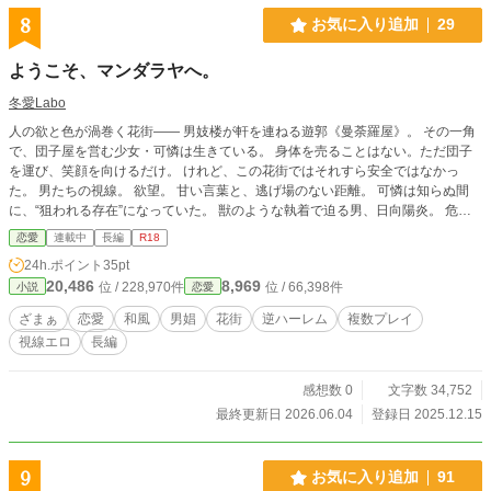
8
お気に入り追加
29
ようこそ、マンダラヤへ。
冬愛Labo
人の欲と色が渦巻く花街―― 男妓楼が軒を連ねる遊郭《曼荼羅屋》。 その一角
で、団子屋を営む少女・可憐は生きている。 身体を売ることはない。ただ団子
を運び、笑顔を向けるだけ。 けれど、この花街ではそれすら安全ではなかっ
た。 男たちの視線。 欲望。 甘い言葉と、逃げ場のない距離。 可憐は知らぬ間
に、“狙われる存在”になっていた。 獣のような執着で迫る男、日向陽炎。 危険
な香りを纏い、恐怖と快楽の境界へと可憐を引きずり込む。 「乙女を散らして
恋愛
連載中
長編
R18
やろうか？」 その言葉に震えながらも、目を逸らせない自分に気づいてしま
24h.ポイント
35pt
う。 野生的な色香と狂おしい独占欲を秘めた男、翡翠朧。 守るために壊れ、壊
20,486
8,969
位 / 228,970件
位 / 66,398件
小説
恋愛
すために愛する―― 抑えきれない感情が、理性を踏み潰していく。 「可憐以
外、大切なものが見当たらない」 優しさの仮面の下で、最も冷酷に盤面を動か
ざまぁ
恋愛
和風
男娼
花街
逆ハーレム
複数プレイ
す男、月白麗蘭。 包み込むような言葉と視線で、逃げ道を塞いでいく策士。
視線エロ
長編
「欲しいものを、欲しいと言っていいのよ」 恐怖。 安らぎ。 背徳。 そして、抗
えない渇き。 可憐は次第に思い知る。 自分が“愛されること”を恐れながら、 同
時にそれを求めてしまっていることを。 ここは、複数の男に抱かれることが許
感想数 0
文字数 34,752
される世界。 拒めば壊され、 受け入れれば堕ちていく。 視線に絡め取られ、 心
最終更新日 2026.06.04
登録日 2025.12.15
理を暴かれ、 欲望に追い詰められる―― これは、 逃げ場のない花街で、 三人の
男に執着されながら、 愛と欲の狭間でもがく少女の物語。 甘く、苦く、息が詰
まるほど濃密な ――視線と心理が支配する逆ハーレム譚。
9
お気に入り追加
91