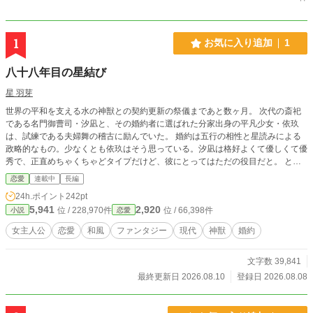
1
お気に入り追加
1
八十八年目の星結び
星 羽芽
世界の平和を支える水の神獣との契約更新の祭儀まであと数ヶ月。 次代の斎祀
である名門御曹司・汐凪と、その婚約者に選ばれた分家出身の平凡少女・依玖
は、試練である夫婦舞の稽古に励んでいた。 婚約は五行の相性と星読みによる
政略的なもの。少なくとも依玖はそう思っている。汐凪は格好よくて優しくて優
秀で、正直めちゃくちゃどタイプだけど、彼にとってはただの役目だと。 とこ
ろが留学してきた隣国の斎祀が依玖に対して「運命の伴侶」宣言で状況は一変。
恋愛
連載中
長編
なぜか汐凪が張り合い始め、距離感までおかしくなっていく。 その隙を見計ら
24h.ポイント
242pt
うように、汐凪の婚約者の座を狙う名門少女にも絡まれる。 さらにその裏で
5,941
2,920
位 / 228,970件
位 / 66,398件
小説
恋愛
は、神獣そのものを否定する反神獣団体が祭儀の妨害を画策していた。 果たし
て依玖は汐凪と共に試練を乗り越え、水の神獣との契約を無事更新できるのか。
女主人公
恋愛
和風
ファンタジー
現代
神獣
婚約
（他サイトにも掲載しています）
文字数 39,841
最終更新日 2026.08.10
登録日 2026.08.08