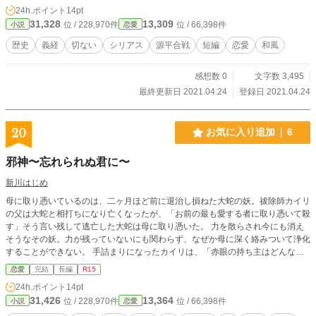
24h.ポイント
14pt
31,328
13,309
位 / 228,970件
位 / 66,398件
小説
恋愛
歴史
義経
切ない
シリアス
源平合戦
短編
恋愛
和風
感想数 0
文字数 3,495
最終更新日 2021.04.24
登録日 2021.04.24
20
お気に入り追加
6
邪神〜忘れられぬ君に〜
新川はじめ
母に取り憑いているのは、二ヶ月ほど前に退治し損ねた大蛇の妖。祓除師カイリ
の父は大蛇と相打ちになり亡くなったが、「お前の最も愛する者に取り憑いて殺
す」そう言い残して逃亡した大蛇は母に取り憑いた。 力を散らされ今にも消え
そうなその妖。力が残っていないにも関わらず、なぜか母に深く絡みついて浄化
することができない。 手詰まりになったカイリは、「赤眼の持ち主はどんな妖
も浄化する」というお抱え医術師の言葉を信じて赤眼探しの旅に出たのだった。
恋愛
完結
長編
R15
その旅先で出会った陰の気を引き寄せる少女「小花(こはる)」。新たな出会いが
24h.ポイント
14pt
続きカイリの周りがだんだんと賑やかになっていく。 少しずつ紐解かれていく
31,426
13,364
位 / 228,970件
位 / 66,398件
小説
恋愛
『琥珀』『赤眼』の謎。家族、友、愛する者たちが結ぶ絆。『会いたい』強く願
う気持ちが時を超える。 そして堅物超がつくほど初心な少年は恋を知り、生き