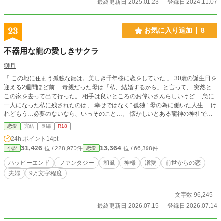
最終更新日 2025.01.23
登録日 2024.11.07
23
お気に入り追加
8
不器用な龍の愛しきサクラ
獅月
「 この地に住まう孤独な龍は。美しき千年桜に恋をしていた 」 30歳の誕生日を
迎える2週間ほど前… 毒親だった母は「私、結婚するから」と言って、 突然と
この家を去って出て行った。 相手は良いところのお偉いさんらしいけど… 急に
一人になった私に残されたのは、 幸せではなく" 孤独 " 母の為に働いた人生… け
れどもう…必要のないなら、いっそのこと…。 懐かしいとある龍神の神社で、
愚痴を溢した後に家に帰ると。 "龍咲組"と名乗る者達に連行？された。 理由
恋愛
完結
長編
R18
は、母が残した6000万の借金返済を求めるもの。 実際は…母の再婚相手だけ
24h.ポイント
14pt
ど…。 母と再婚相手は、"娘が払うから"と言ったらしい。 最後の最後まで、毒
31,426
13,364
位 / 228,970件
位 / 66,398件
小説
恋愛
親らしいから 呆れを通り越して笑えてくる。 支払い方法は、此の"龍咲組"の女
になること。 つまり…男所帯故に不足する、夜の相手だ。 死ぬ気だった私に
ハッピーエンド
ファンタジー
和風
神様
溺愛
前世からの恋
は、どうでもいいと思っていたら… 組長の若頭…龍咲 遼は、 「抱く相手は俺一
夫婦
9万文字程度
人でいい」…と言い始め？ 刺青ガッツリ入った強面な若の 不器用すぎる好意
が、ちょっと好きになりそうです そんな彼には秘密があって……。 前世から出
会いと約束。 それは千年以上の永き月日が経過していた。
文字数 96,245
最終更新日 2026.07.15
登録日 2026.07.14