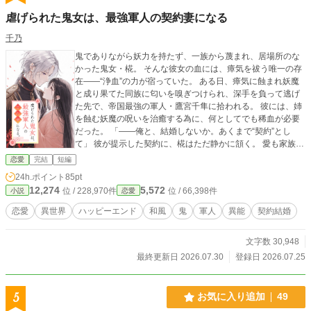
虐げられた鬼女は、最強軍人の契約妻になる
千乃
鬼でありながら妖力を持たず、一族から蔑まれ、居場所のな
かった鬼女・椛。 そんな彼女の血には、瘴気を祓う唯一の存
在――“浄血”の力が宿っていた。 ある日、瘴気に蝕まれ妖魔
と成り果てた同族に匂いを嗅ぎつけられ、深手を負って逃げ
た先で、帝国最強の軍人・鷹宮千隼に拾われる。 彼には、姉
を蝕む妖魔の呪いを治癒する為に、何としてでも稀血が必要
だった。 「――俺と、結婚しないか。あくまで“契約”とし
て」 彼が提示した契約に、椛はただ静かに頷く。 愛も家族も
知らぬ椛にとって、それは当然の答えだった。 「俺にとって
恋愛
完結
短編
何より最優先は姉上だ。愛情の類は期待しないでほしい」 そ
24h.ポイント
85pt
う告げた男との、偽りの結婚生活。 しかし千隼と過ごすう
12,274
5,572
位 / 228,970件
位 / 66,398件
小説
恋愛
ち、役に立つことでしか自分の価値を測れなかった椛の中
に、これまで知らなかった感情が芽生えてゆき……。
恋愛
異世界
ハッピーエンド
和風
鬼
軍人
異能
契約結婚
文字数 30,948
最終更新日 2026.07.30
登録日 2026.07.25
5
お気に入り追加
49