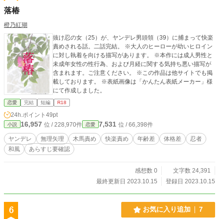
落椿
橙乃紅瑚
抜け忍の女（25）が、ヤンデレ男頭領（39）に捕まって快楽
責めされる話。二話完結。 ※大人のヒーローが幼いヒロイン
に対し執着を向ける描写があります。 ※本作には成人男性と
未成年女性の性行為、および月経に関する気持ち悪い描写が
含まれます。ご注意ください。 ※この作品は他サイトでも掲
載しております。 ※表紙画像は「かんたん表紙メーカー」様
にて作成しました。
恋愛
完結
短編
R18
24h.ポイント
49pt
16,957
7,531
位 / 228,970件
位 / 66,398件
小説
恋愛
ヤンデレ
無理矢理
木馬責め
快楽責め
年齢差
体格差
忍者
和風
あらすじ要確認
感想数 0
文字数 24,391
最終更新日 2023.10.15
登録日 2023.10.15
6
お気に入り追加
7