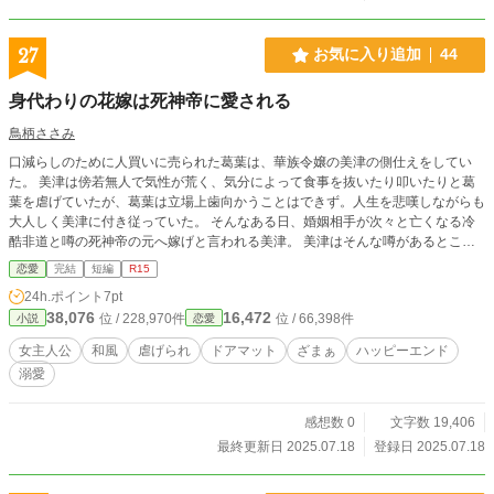
27
お気に入り追加
44
身代わりの花嫁は死神帝に愛される
鳥柄ささみ
口減らしのために人買いに売られた葛葉は、華族令嬢の美津の側仕えをしてい
た。 美津は傍若無人で気性が荒く、気分によって食事を抜いたり叩いたりと葛
葉を虐げていたが、葛葉は立場上歯向かうことはできず。人生を悲嘆しながらも
大人しく美津に付き従っていた。 そんなある日、婚姻相手が次々と亡くなる冷
酷非道と噂の死神帝の元へ嫁げと言われる美津。 美津はそんな噂があるところ
に嫁ぎたくないと葛葉を身代わりに嫁がせることに決める。 これは身代わりの
恋愛
完結
短編
R15
花嫁となったことで幸せになる葛葉の物語。
24h.ポイント
7pt
38,076
16,472
位 / 228,970件
位 / 66,398件
小説
恋愛
女主人公
和風
虐げられ
ドアマット
ざまぁ
ハッピーエンド
溺愛
感想数 0
文字数 19,406
最終更新日 2025.07.18
登録日 2025.07.18