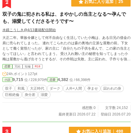
2
お気に入り追加
25
双子の鬼に犯される私は、まやかしの当主となる〜孕んで
も、溺愛してくださるそうです〜
水鏡こうしき@4/13書籍配信開始
大正二年。華族令嬢として何不自由なく生活していた小梅は、ある日兄の借金の
肩に売られてしまった。 連れてこられたのは森の奥地の立派な屋敷の前。下女
として働く覚悟だったが、家の主に「自分たちの子供を産んで、この家の当主と
なってほしい」と言われてしまう。 受け入れ難い主の秘密を知ってしまった小
梅は屋敷から逃げ出そうとするが、その作戦は失敗。主に囚われ、子作りを強要
されてしまって──！ ※全4話 ※ムーンんライトでも同時掲載しております。
恋愛
完結
短編
R18
24h.ポイント
127pt
9,715
4,382
位 / 228,970件
位 / 66,398件
小説
恋愛
双子
和風
大正時代
ダーク
人外×人間
孕ませ
囚われの身
巨根絶倫
身分差
溺愛
感想数 0
文字数 24,152
最終更新日 2026.07.22
登録日 2026.07.20
3
お気に入り追加
498