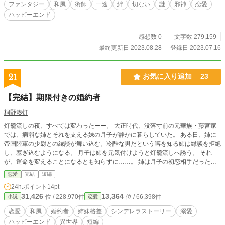
ファンタジー
和風
術師
一途
絆
切ない
謎
邪神
恋愛
方に悩み、運命に翻弄されながらも立ち向かっていく。いつしかカイリも歯車の
ハッピーエンド
一つとなり、物語が大きく動き出す。 主人公の恋愛はゆっくりじわじわと進ん
でいきます。温かい目で見守っていてください。 小説家になろう様にも掲載し
ています。 誤字脱字報告ありがとうございます。気付き次第直してまいりま
感想数 0
文字数 279,159
す。今後ともお付き合いよろしくお願いします。
最終更新日 2023.08.28
登録日 2023.07.16
21
お気に入り追加
23
【完結】期限付きの婚約者
桐野湊灯
灯籠流しの夜、すべては変わったーー。 大正時代、没落寸前の元華族・藤宮家
では、病弱な姉とそれを支える妹の月子が静かに暮らしていた。 ある日、姉に
帝国陸軍の少尉との縁談が舞い込む。冷酷な男だという噂を知る姉は縁談を拒絶
し、塞ぎ込むようになる。 月子は姉を元気付けようと灯籠流しへ誘う。 それ
が、運命を変えることになるとも知らずに……。 姉は月子の初恋相手だった書
生と駆け落ち、縁談は妹の月子へ回る。 残された月子は絶望し、身を投げる。
恋愛
完結
短編
奇跡的に助かるものの、入院には保証人が必要だった。 少尉は入院中だけ婚約
24h.ポイント
14pt
者でいるように提案する。 ※エブリスタ、小説家になろう、ノベマ、ベリーズ
31,426
13,364
位 / 228,970件
位 / 66,398件
小説
恋愛
カフェにも掲載しています。
恋愛
和風
婚約者
姉妹格差
シンデレラストーリー
溺愛
ハッピーエンド
異世界
短編