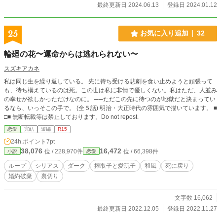
こことは違う世界――『日本』からやって来ました……」 現
最終更新日 2024.06.13
登録日 2024.01.12
代日本から転移したという海音を信じる蛍流の誘いでしばら
く身を寄せることになるが、生活を共にする中で知るのは、
蛍流と先代青龍との師弟関係、蛍流と兄弟同然に育った兄の
25
お気に入り追加
32
存在。 そして、蛍流自身の誰にも打ち明けられない秘められ
た過去と噂の真相。 その過去を知った海音は決意する。 たと
輪廻の花〜運命からは逃れられない〜
え伴侶になれなくても、蛍流の心を救いたいと。 その結果、
この身がどうなったとしても――。 転移先で身代わりの花嫁
スズキアカネ
となった少女×“青龍”に選ばれて国を守護する人嫌い青年。 こ
私は同じ生を繰り返している。 先に待ち受ける悲劇を食い止めようと頑張って
れは、遠い過去に願い事を分かち合った2人の「再会」から始
も、待ち構えているのは死。この世は私に非情で優しくない。私はただ、人並み
まる「約束」された恋の物語。 「人嫌い」と噂の国の守護龍
の幸せが欲しかっただけなのに。 ──ただこの先に待つのが地獄だと決まってい
に嫁いだ身代わり娘に、冷涼な青龍さまは甘雨よりも甘く熱
るなら、いっそこの手で。 (全５話) 明治・大正時代の雰囲気で描いています。 ■
い愛を注ぐ。 ┈┈┈┈┈┈┈ ❁ ❁ ❁┈┈┈┈┈┈┈┈ 第一部完結し
□■ 無断転載等は禁止しております。Do not repost.
ました。最後までお付き合いいただき、誠にありがとうござ
いました。 第二部開始まで今しばらくお待ちください。 ┈┈
恋愛
完結
短編
R15
┈┈┈┈┈ ❁ ❁ ❁┈┈┈┈┈┈┈┈
24h.ポイント
7pt
38,076
16,472
位 / 228,970件
位 / 66,398件
小説
恋愛
ループ
シリアス
ダーク
搾取子と愛玩子
和風
死に戻り
婚約破棄
裏切り
文字数 16,062
最終更新日 2022.12.05
登録日 2022.11.27