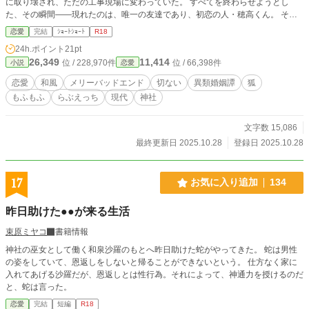
に取り壊され、ただの工事現場に変わっていた。 すべてを終わらせようとし
た、その瞬間――現れたのは、唯一の友達であり、初恋の人・穂高くん。 そし
て、栞は忽然とこの世界から姿を消す。まるで神隠しにあったように――。 ☆
恋愛
完結
ｼｮｰﾄｼｮｰﾄ
R18
同名の小説 (https://www.alphapolis.co.jp/novel/705612661/744978008) があり
24h.ポイント
21pt
ますが、こちらはR18 ver.になります。
26,349
11,414
位 / 228,970件
位 / 66,398件
小説
恋愛
恋愛
和風
メリーバッドエンド
切ない
異類婚姻譚
狐
もふもふ
らぶえっち
現代
神社
文字数 15,086
最終更新日 2025.10.28
登録日 2025.10.28
17
お気に入り追加
134
昨日助けた●●が来る生活
束原ミヤコ
書籍情報
神社の巫女として働く和泉沙羅のもとへ昨日助けた蛇がやってきた。 蛇は男性
の姿をしていて、恩返しをしないと帰ることができないという。 仕方なく家に
入れてあげる沙羅だが、恩返しとは性行為。それによって、神通力を授けるのだ
と、蛇は言った。
恋愛
完結
短編
R18