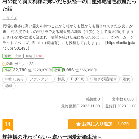
村の掟で鴉天狗様に嫁いだら妖怪一の自堕落絶倫色欲魔だっ
た話
トリイチ
異端な容姿に高い霊力を持つことから村からも親からも蔑まれてきた少女、夕
霧。 村の掟で山々の守り神である鴉天狗の花嫁（生贄）として鴉天狗が住まう
とされる洞穴に送り込まれ、暗闇を抜けた先にあったのは……。 pixiv、ムーン
ライトノベルズ、Fantia（続編有）にも投稿しております。 【https://fantia.jp/fa
nclubs/501495】
恋愛
完結
短編
R18
24h.ポイント
28pt
22,790
9,996
位 / 228,970件
位 / 66,398件
小説
恋愛
中出しあり
ファンタジー
和風
TL(R18)
♡喘ぎ/濁音喘ぎ
処女
恋愛
感想数 0
文字数 8,080
最終更新日 2023.11.08
登録日 2023.11.08
14
お気に入り追加
1,079
蛇神様の花わずらい～逆ハー溺愛新婚生活～