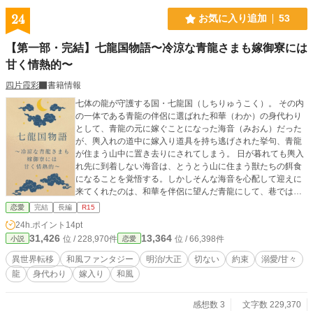
24
お気に入り追加
53
【第一部・完結】七龍国物語〜冷涼な青龍さまも嫁御寮には
甘く情熱的〜
四片霞彩
書籍情報
七体の龍が守護する国・七龍国（しちりゅうこく）。 その内
の一体である青龍の伴侶に選ばれた和華（わか）の身代わり
として、青龍の元に嫁ぐことになった海音（みおん）だった
が、輿入れの道中に嫁入り道具を持ち逃げされた挙句、青龍
が住まう山中に置き去りにされてしまう。 日が暮れても輿入
れ先に到着しない海音は、とうとう山に住まう獣たちの餌食
になることを覚悟する。しかしそんな海音を心配して迎えに
来てくれたのは、和華を伴侶に望んだ青龍にして、巷では
「人嫌いな冷涼者」として有名な蛍流（ほたる）であった。
恋愛
完結
長編
R15
冷酷無慈悲の噂まである蛍流だったが、怪我を負っていた海
24h.ポイント
14pt
音を心配すると、自ら背負って輿入れ先まで運んでくれる。
31,426
13,364
位 / 228,970件
位 / 66,398件
小説
恋愛
身代わりがバレないまま話は進んでいき、身代わりの花嫁と
して役目を達成するという時、喉元に突き付けられたのは海
異世界転移
和風ファンタジー
明治/大正
切ない
約束
溺愛/甘々
音と和華の入れ替わりを見破った蛍流の刃であった。 「和華
龍
身代わり
嫁入り
和風
ではないな。お前、何者だ？」 疑いの眼差しを向ける蛍流。
そんな蛍流に海音は正直に身の内を打ち明けるのだった。
「信じてもらえないかもしれませんが、私は今から三日前、
感想数 3
文字数 229,370