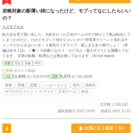
攻略対象の影薄い姉になったけど、モブってなにしたらいい
の？
スズキアカネ
転入生を見て思い出した。大好きだった乙女ゲームのモブ姉として私は転生して
しまったのだと。だけどモブって何すりゃいいの？ 特等席でイベント見れるチ
ャンスだからまぁいいか！２度目のＪＫライフ、楽しまなきゃ損でしょ！ （本
編は全８１話） ◇◆◇ 小説家になろう・カクヨム・個人サイトにも掲載してお
ります。 文章の転載・転用などは禁止致しております。Do not repost.
恋愛
完結
長編
R18
24h.ポイント
92pt
11,849
5,373
位 / 228,970件
位 / 66,398件
小説
恋愛
青春
和風
恋愛
ハッピーエンド
現代
高校生
モブだけどメイン
ラブコメ
乙女ゲーム
転生
文字数 1,128,182
最終更新日 2022.10.05
登録日 2021.12.10
4
お気に入り追加
16