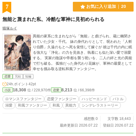
7
お気に入り追加
20
無能と蔑まれた私、冷酷な軍神に見初められる
猫塚ルイ
異能の家系に生まれながら「無能」と虐げられ、蔵に幽閉さ
れていた少女・千代。 妹の身代わりとして、呪われた「人斬
り伯爵」久遠のもとへ死を覚悟して嫁ぐが 彼は千代の内に眠
る強大な「浄化」の力を見抜き、執着にも似た深い愛で溺愛
する。 実家の陰謀や帝都を襲う呪いを、二人の絆と光の異能
で打ち破る。 孤独だった身代わり花嫁が、軍神の最愛として
幸せを掴み取る逆転和風ファンタジー。
恋愛
完結
短編
24h.ポイント
42pt
18,308
8,213
位 / 228,970件
位 / 66,398件
小説
恋愛
ロマンスファンタジー
恋愛ファンタジー
ハッピーエンド
バトル
溺愛
和風ファンタジー
和風
異能力
シンデレラストーリー
感想数 0
文字数 18,443
最終更新日 2026.07.22
登録日 2026.07.22