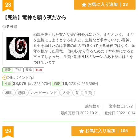
28
お気に入り追加
23
【完結】竜神も願う夜だから
仙冬可律
両親を失くした貧乏な娘が村外れにいた。ミヤという。 ミヤ
を生贄にしようとする村人と、生贄など求めていない竜神。
ミヤを助けたのは本来の山の主(ヌシ)である竜神ではなく、留
守を預かった黒竜。 他の妖から守るためにミヤを嫁にすると
言ってしまった。 生贄×竜神 R18のシーンのある章には＊を
つけています
恋愛
完結
長編
R18
24h.ポイント
7pt
38,076
16,472
位 / 228,970件
位 / 66,398件
小説
恋愛
和風
恋愛
ハッピーエンド
人外
竜
生贄
感想数 0
文字数 11,572
最終更新日 2022.10.21
登録日 2022.10.14
29
お気に入り追加
105