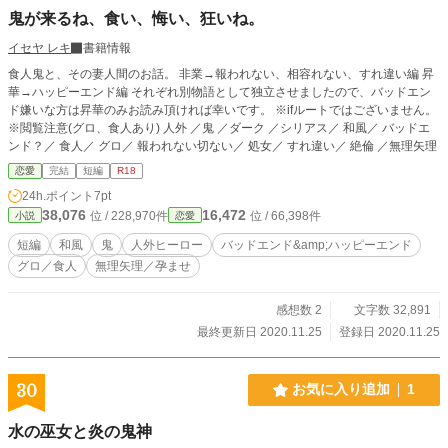
鬼が来るね、食い、悔い、狂いね。
イセヤ レキ
書籍情報
食人鬼と、その妻人間のお話。 非業→報われない、相容れない、すれ違い編 昇
華→ハッピーエンド編 それぞれ別物語として独立させましたので、バッドエン
ド嫌いな方は昇華のみお読み頂ければ幸いです。 ※ifルートではございません。
※閲覧注意(グロ、食人あり) 人外 ／鬼 ／ダーク ／シリアス／ 和風／ バッドエ
ンド？／ 食人／ グロ／ 報われない切ない／ 処女／ すれ違い／ 絶倫 ／無理矢理
恋愛
完結
短編
R18
24h.ポイント
7pt
38,076
16,472
位 / 228,970件
位 / 66,398件
小説
恋愛
短編
和風
鬼
人外ヒーロー
バッドエンド&amp;ハッピーエンド
グロ／食人
無理矢理／孕ませ
感想数 2
文字数 32,891
最終更新日 2020.11.25
登録日 2020.11.25
30
お気に入り追加
1
水の巫女と炎の鬼神