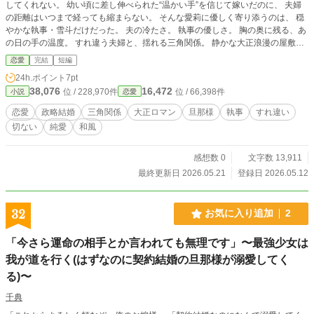
してくれない。 幼い頃に差し伸べられた“温かい手”を信じて嫁いだのに、 夫婦
の距離はいつまで経っても縮まらない。 そんな愛莉に優しく寄り添うのは、 穏
やかな執事・雪斗だけだった。 夫の冷たさ。 執事の優しさ。 胸の奥に残る、あ
の日の手の温度。 すれ違う夫婦と、揺れる三角関係。 静かな大正浪漫の屋敷
で、 三人の想いが少しずつ動き始める──。
恋愛
完結
短編
24h.ポイント
7pt
38,076
16,472
位 / 228,970件
位 / 66,398件
小説
恋愛
恋愛
政略結婚
三角関係
大正ロマン
旦那様
執事
すれ違い
切ない
純愛
和風
感想数 0
文字数 13,911
最終更新日 2026.05.21
登録日 2026.05.12
32
お気に入り追加
2
「今さら運命の相手とか言われても無理です」〜最強少女は
我が道を行く(はずなのに契約結婚の旦那様が溺愛してく
る)〜
千典