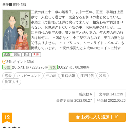
無憂
書籍情報
三歳の姫に十二歳の婿養子。以来十五年、正室・寧姫は上屋
敷で一人寂しく過ごす、完全なるお飾りの妻と化していた。
参勤交代で殿様が江戸に戻って来たが、相変わらず奥泊まり
もない。お世継ぎもない不安の中、お家騒動の兆しが……。
江戸時代の架空の藩、貧乏藩主と幼な妻の、年の差の恋の行
方は如何に。 ＊藩名など、全て架空のもので、実在の藩とは
関係ありません。 ＊エブリスタ、ムーンライトノベルズにも
掲載しています。 ＊現代感覚だと未成年のヒロインに対する
無理矢理を暗示するシーンがあります。
恋愛
完結
長編
R18
24h.ポイント
35pt
20,571
9,027
位 / 228,970件
位 / 66,398件
小説
恋愛
恋愛
ハッピーエンド
年の差
政略結婚
江戸時代
和風
側室あり
感想数 6
文字数 141,239
最終更新日 2022.06.27
登録日 2022.05.26
12
お気に入り追加
10