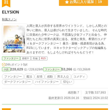
31
お気に入り追加
19
ELYSION
秋風スノン
人間と亜人が共存する世界ホワイトランド。 しかし人間との
争いに敗れ、亜人は虐げられて生きていました。 そんな時代
に目覚めた少年ジークは、不思議な少女フィアと出会う。 仲
間たちと共に世界の真実に迫る、友情と喪失、希望のコメデ
ィ＆ダークファンタジー！ 暴力・薬物・残虐表現がある為、
R15にしています。 ※キャラクターピックアップの短編集も
ありますので、もしよろしければそちらもどうぞ！
ファンタジー
連載中
長編
R15
24h.ポイント
0pt
228,629
53,266
位 / 228,629件
位 / 53,266件
小説
ファンタジー
ファンタジー
魔法
友情
感動
男主人公
コメディ
ダークファンタジー
ハイファンタジー
切ない
感想数 7
文字数 537,993
最終更新日 2026.04.16
登録日 2024.10.02