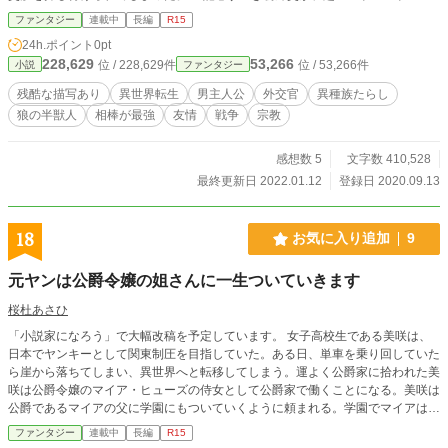
理ゲーとなってしまったレイモンド。 そんな彼は、狂狼の異名を持つ狼の獣
ファンタジー
連載中
長編
R15
人、アドルフと運命の出会いを果たす。 獣人族に救われた主人公は、獣人、
24h.ポイント
0pt
魚人、鳥人、魔族……果ては神とその眷属と絆を結び、やがて強大な敵――人間
228,629
53,266
位 / 228,629件
位 / 53,266件
小説
ファンタジー
至上主義を掲げる邪宗との戦いに、身を投じることになる。 これは、一人の
人間と異種族。そして、そんな彼らを守護する神とその眷属が――人間至上主義
残酷な描写あり
異世界転生
男主人公
外交官
異種族たらし
と、人間を愛する神に全力で抗う物語だ。 ーーーーーーーーーーーーーーーー
狼の半獣人
相棒が最強
友情
戦争
宗教
ーーーーーーーーーー ※タイトルとあらすじを変更しました！旧タイトル「獣
王国の外交官～狂狼の異名を持つ心友と共に～」 ★感想募集中！一言でも構い
ませんので、コメントを頂けると嬉しいです！
感想数 5
文字数 410,528
最終更新日 2022.01.12
登録日 2020.09.13
18
お気に入り追加
9
元ヤンは公爵令嬢の姐さんに一生ついていきます
桜杜あさひ
「小説家になろう」で大幅改稿を予定しています。 女子高校生である美咲は、
日本でヤンキーとして関東制圧を目指していた。ある日、単車を乗り回していた
ら崖から落ちてしまい、異世界へと転移してしまう。運よく公爵家に拾われた美
咲は公爵令嬢のマイア・ヒューズの侍女として公爵家で働くことになる。美咲は
公爵であるマイアの父に学園にもついていくように頼まれる。学園でマイアは目
の敵にされていた。それを目の当たりにした美咲は「姐さん、この国のテッペン
ファンタジー
連載中
長編
R15
とりましょう！」とマイアに提案する。そして、2人の国盗りの物語が始まる。