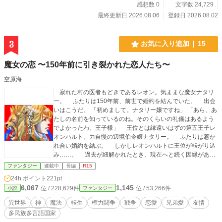
のお陰で前世の記憶が戻り喜ぶ4人。 彼女達のペットも、使役本来の姿を現しま
感想数 0
文字数 24,729
す。 神々との会話、気の流れ、神の庇護、稲荷様の守り…… 前世からの仲間と
最終更新日 2026.08.06
登録日 2026.08.02
使役達と共に、 宮家の姫を救うためのプロジェクトが いよいよ始まります。 4
人が行く所はいつも問題だらけ！ でも絶対諦めない。前世の看護師としての知
識と特技で鮮やかに解決していく姿は痛快そのもの。 キャラ濃い4人と、カッコ
3
お気に入り追加
15
可愛い使役達。使役達が主人を思い、動く姿は とても愛おしく、キュンとしま
す。 笑いあり涙ありの、季節折々の異世界江戸のミラクルハッピーライフ。
魔女の恋 〜150年前に引き裂かれた恋人たち〜
『愉快痛快』とは、胸がすっとするほど非常に気持ちがよくて楽しいこと、また
その様子です。 自分の好きな事を活かして明るく楽しく逞しく生きていく4人
空原海
に、胸がスッとして、きっと元気を貰えます。 人を大切に思う気持ちを思い出
寂れた村の医者もどきであるレオン。気ままな魔女ナタリ
ー。 ふたりは150年前、前世で婚約を結んでいた。 出会
いはこうだ。 「初めまして。ナタリー嬢ですね」 「あら、あ
たしの名前を知っているのね。そのくらいの礼儀はあるよう
でよかったわ、王子様」 王位とは縁遠いはずの第五王子レ
オンハルト。力自慢の辺境伯令嬢ナタリー。 ふたりは惹か
れ合い婚約を結ぶ。 しかしレオンハルトに王位が転がり込
み……。 過去が紐解かれたとき、現在へと続く因縁があら
わになる。運命に翻弄される人々を描く、波乱の転生ファン
ファンタジー
連載中
長編
R15
タジー。
24h.ポイント
221pt
6,067
1,145
位 / 228,629件
位 / 53,266件
小説
ファンタジー
異世界
神
魔法
転生
権力闘争
戦争
恋愛
兄弟愛
友情
多民族多言語国家