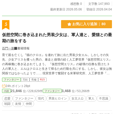
感想数 0
文字数 147,993
最終更新日 2026.05.06
登録日 2026.04.04
5
お気に入り追加
80
仮想空間に巻き込まれた男装少女は、軍人達と、愛猫との最
期の旅をする
百門一新
書籍情報
育て親を亡くし『猫のクロエ』を連れて旅に出た男装少女エル。しかしその矢
先、少女アリスを攫った男の、暴走と崩壊の続く人工夢世界『仮想空間エリス』
の再稼働に巻き込まれてしまう。 『仮想空間エリス』の破壊の任務を受けた３
人の軍人と、エルはクロエと生きて帰るため行動を共にする。しかし、彼女は無
関係ではなかったようで…… 現実世界で奮闘する米軍研究所、人工夢世界『仮
想空間エリス』、夢世界のモノ達。それぞれの〝願い〟と、エルと軍人達もそれ
ファンタジー
完結
長編
R15
ぞれの〝秘密〟を胸に、彼女達は終わりへ向けて動き出す。 ※「小説家になろ
24h.ポイント
28pt
う」「ノベマ！」「カクヨム」にも掲載しています。
21,846
3,468
位 / 228,629件
位 / 53,266件
小説
ファンタジー
恋愛
ファンタジー
現代
男装ヒロイン
女主人公
軍人
不思議
戦闘
友情
仲間