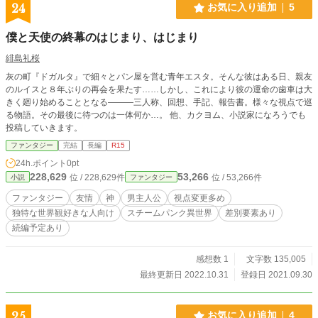
24
お気に入り追加
5
僕と天使の終幕のはじまり、はじまり
緋島礼桜
灰の町『ドガルタ』で細々とパン屋を営む青年エスタ。そんな彼はある日、親友
のルイスと８年ぶりの再会を果たす……しかし、これにより彼の運命の歯車は大
きく廻り始めることとなる―――三人称、回想、手記、報告書。様々な視点で巡
る物語。その最後に待つのは一体何か…。 他、カクヨム、小説家になろうでも
投稿していきます。
ファンタジー
完結
長編
R15
24h.ポイント
0pt
228,629
53,266
位 / 228,629件
位 / 53,266件
小説
ファンタジー
ファンタジー
友情
神
男主人公
視点変更多め
独特な世界観好きな人向け
スチームパンク異世界
差別要素あり
続編予定あり
感想数 1
文字数 135,005
最終更新日 2022.10.31
登録日 2021.09.30
25
お気に入り追加
4