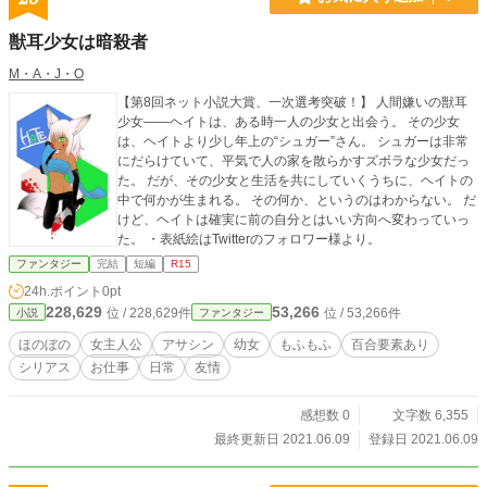
獣耳少女は暗殺者
M・A・J・O
【第8回ネット小説大賞、一次選考突破！】 人間嫌いの獣耳
少女――ヘイトは、ある時一人の少女と出会う。 その少女
は、ヘイトより少し年上の“シュガー”さん。 シュガーは非常
にだらけていて、平気で人の家を散らかすズボラな少女だっ
た。 だが、その少女と生活を共にしていくうちに、ヘイトの
中で何かが生まれる。 その何か、というのはわからない。 だ
けど、ヘイトは確実に前の自分とはいい方向へ変わっていっ
た。 ・表紙絵はTwitterのフォロワー様より。
ファンタジー
完結
短編
R15
24h.ポイント
0pt
228,629
53,266
位 / 228,629件
位 / 53,266件
小説
ファンタジー
ほのぼの
女主人公
アサシン
幼女
もふもふ
百合要素あり
シリアス
お仕事
日常
友情
感想数 0
文字数 6,355
最終更新日 2021.06.09
登録日 2021.06.09