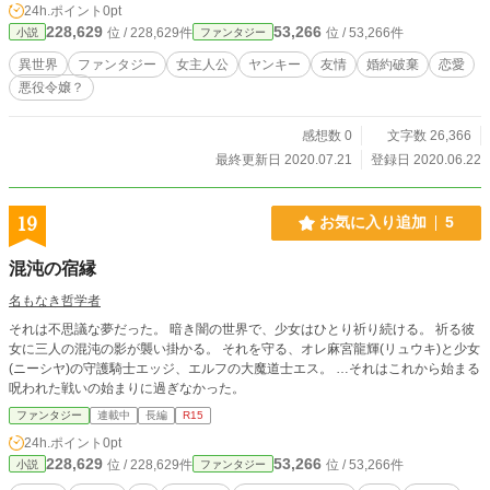
24h.ポイント
0pt
228,629
53,266
位 / 228,629件
位 / 53,266件
小説
ファンタジー
異世界
ファンタジー
女主人公
ヤンキー
友情
婚約破棄
恋愛
悪役令嬢？
感想数 0
文字数 26,366
最終更新日 2020.07.21
登録日 2020.06.22
19
お気に入り追加
5
混沌の宿縁
名もなき哲学者
それは不思議な夢だった。 暗き闇の世界で、少女はひとり祈り続ける。 祈る彼
女に三人の混沌の影が襲い掛かる。 それを守る、オレ麻宮龍輝(リュウキ)と少女
(ニーシヤ)の守護騎士エッジ、エルフの大魔道士エス。 …それはこれから始まる
呪われた戦いの始まりに過ぎなかった。
ファンタジー
連載中
長編
R15
24h.ポイント
0pt
228,629
53,266
位 / 228,629件
位 / 53,266件
小説
ファンタジー