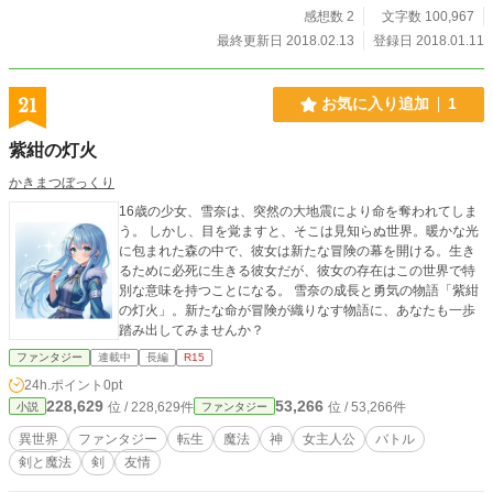
感想数 2
文字数 100,967
の王族とやらに捕まり話は不穏な空気へと変わっていく。次第に戦争に巻き込ま
れて竜生は自らの力はペットたる彼女を護衛する変化の魔法の力であることやこ
最終更新日 2018.02.13
登録日 2018.01.11
の世界がとんでもない支配者によっての戦争に満ちたところだということを知っ
てしまう。 しかし、その戦争は自分らに大きく起因していたのだった。 新た
な新境地で始まる命を狙われた竜生と元ペットの冒険戦争が始まる。
21
お気に入り追加
1
紫紺の灯火
かきまつぼっくり
16歳の少女、雪奈は、突然の大地震により命を奪われてしま
う。 しかし、目を覚ますと、そこは見知らぬ世界。暖かな光
に包まれた森の中で、彼女は新たな冒険の幕を開ける。生き
るために必死に生きる彼女だが、彼女の存在はこの世界で特
別な意味を持つことになる。 雪奈の成長と勇気の物語「紫紺
の灯火」。新たな命が冒険が織りなす物語に、あなたも一歩
踏み出してみませんか？
ファンタジー
連載中
長編
R15
24h.ポイント
0pt
228,629
53,266
位 / 228,629件
位 / 53,266件
小説
ファンタジー
異世界
ファンタジー
転生
魔法
神
女主人公
バトル
剣と魔法
剣
友情