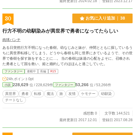
最終更新日 2024.02.18
登録日 2023.12.17
30
お気に入り追加
38
行方不明の幼馴染みが異世界で勇者になってたらしい
肉球パンチ
ある日突然行方不明になった春樹。幼なじみと妹が、仲間とともに探しているう
ちに異世界転移してしまう。どうやら春樹も同じ世界にきているようで、その世
界で春樹を探す旅をすることに…。 当の春樹は妹達の心配をよそに、召喚され
た勇者として国を救い、姫と婚約してのほほんと過ごしていた。
ファンタジー
連載中
長編
R15
24h.ポイント
0pt
228,629
53,266
位 / 228,629件
位 / 53,266件
小説
ファンタジー
異世界
勇者
転移
魔法
旅
友情
ケモナー
幼馴染
チートなし
感想数 0
文字数 144,521
最終更新日 2017.12.01
登録日 2017.08.28