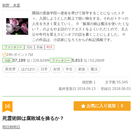
秋野 木星
隣国の貴族学院へ使命を帯びて留学することになったトテ
ィ。入国しようとした船上で拾い物をする。それがトティの
人生を大きく変えていく。 ※「飯屋の娘は魔法を使いたくな
い？」のよもやま話のリクエストをよくいただくので、主人
公や年代を変えスピンオフの話を書くことにしました。 ※
この作品は、小説家になろうからの転記掲載です。
ファンタジー
完結
長編
R15
24h.ポイント
7pt
37,189
5,813
位 / 228,629件
位 / 53,266件
小説
ファンタジー
異世界
ほのぼの
日常
友情
学生
家族
魔法
感想数 1
文字数 55,345
最終更新日 2018.09.13
登録日 2018.08.03
16
お気に入り追加
0
死霊術師は腐敗城を操るか？
明日朝明日