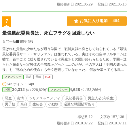
最終更新日 2021.05.29
登録日 2021.05.16
7
お気に入り追加
484
最強風紀委員長は、死亡フラグを回避しない
百門一新
書籍情報
選ばれた貴族の少年たちが通う学園で、戦闘奴隷出身として知られている『最強
風紀委員長サード・サリファン』は嫌われている。実はその出自やフルネームは
嘘で、百年ごとに繰り返されている≪悪魔≫との闘い終わらせるため、学園へ送
られた短命な≪実験体の半悪魔≫だった……のだが、当の本人は『学園の嫌われ
役』も『死ぬための使命』も全く悲観していなかった。 何故か慕ってくる風紀
委員会のメンバーと共に、サードは男同士キャーキャー言い合う現状を「理解し
ファンタジー
完結
長編
R15
難い（困惑）」と思いながら違反者をぶっ飛ばし、喧嘩を売ってくる生徒会を相
24h.ポイント
14pt
手にし、――そして半悪魔体としての寿命が迫る中とうとう≪悪魔≫が現われ
30,312
4,628
位 / 228,629件
位 / 53,266件
小説
ファンタジー
る。 【小説家になろう】様にも掲載しております。
悪魔
友情
シリアス＆コメディ
風紀委員長
男主人公(高校生)
男子校
余命
生徒会
小動物
過激な戦闘描写あり
感想数 12
文字数 157,138
最終更新日 2018.07.22
登録日 2018.07.11