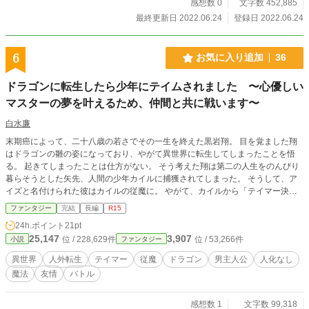
感想数 0
文字数 452,885
最終更新日 2022.06.24
登録日 2022.06.24
6
お気に入り追加
36
ドラゴンに転生したら少年にテイムされました 〜心優しい
マスターの夢を叶えるため、仲間と共に戦います〜
白水廉
末期癌によって、二十八歳の若さでその一生を終えた黒岩翔。 目を覚ました翔
はドラゴンの雛の姿になっており、やがて異世界に転生してしまったことを悟
る。 起きてしまったことは仕方がない。 そう考えた翔は第二の人生をのんびり
暮らそうとした矢先、人間の少年カイルに捕獲されてしまった。 そうして、ア
イズと名付けられた彼はカイルの従魔に。 やがて、カイルから「テイマー決定
トーナメントに優勝して両親を楽にさせてあげたい」という健気な夢を聞いたア
ファンタジー
完結
長編
R15
イズは、トーナメントへの出場を決意。 アイズは心優しいマスターのため、途
24h.ポイント
21pt
中出会った仲間と共に優勝を目指すのだった。
25,147
3,907
位 / 228,629件
位 / 53,266件
小説
ファンタジー
異世界
人外転生
テイマー
従魔
ドラゴン
男主人公
人化なし
魔法
友情
バトル
感想数 1
文字数 99,318