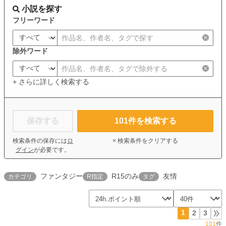
小説を探す
フリーワード
除外ワード
+ さらに詳しく検索する
保存する
101
件を検索する
検索条件の保存には
ロ
× 検索条件をクリアする
グイン
が必要です。
ファンタジー
R15のみ
友情
カテゴリ
R指定
タグ
1
2
3
101
件