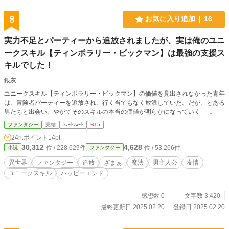
8
お気に入り追加
16
実力不足とパーティーから追放されましたが、実は俺のユニ
ークスキル【ティンポラリー・ビックマン】は最強の支援ス
キルでした！
銀灰
ユニークスキル【ティンポラリー・ビックマン】の価値を見出されなかった青年
は、冒険者パーティーを追放され、行く当てもなく放浪していた。だが、とある
男たちと出会い、やがてそのスキルの本当の価値が明らかになっていく──。
ファンタジー
完結
ｼｮｰﾄｼｮｰﾄ
R15
24h.ポイント
14pt
30,312
4,628
位 / 228,629件
位 / 53,266件
小説
ファンタジー
異世界
ファンタジー
追放
ざまぁ
魔法
男主人公
友情
ユニークスキル
ハッピーエンド
感想数 0
文字数 3,420
最終更新日 2025.02.20
登録日 2025.02.20