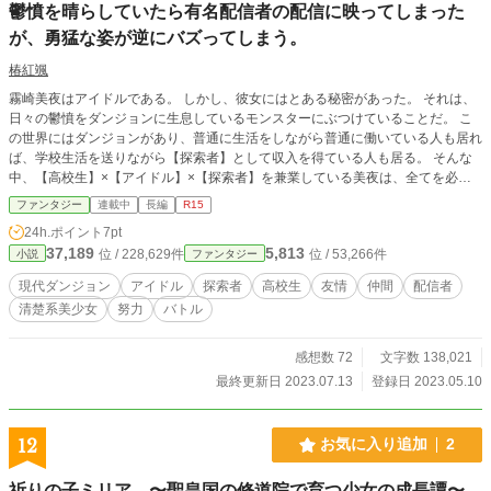
鬱憤を晴らしていたら有名配信者の配信に映ってしまった
が、勇猛な姿が逆にバズってしまう。
椿紅颯
霧崎美夜はアイドルである。 しかし、彼女にはとある秘密があった。 それは、
日々の鬱憤をダンジョンに生息しているモンスターにぶつけていることだ。 こ
の世界にはダンジョンがあり、普通に生活をしながら普通に働いている人も居れ
ば、学校生活を送りながら【探索者】として収入を得ている人も居る。 そんな
中、【高校生】×【アイドル】×【探索者】を兼業している美夜は、全てを必死
に誇りをもってこなしてた。 だがそれら全てが上手くいくはずもなく、勉強は
ファンタジー
連載中
長編
R15
そこそこ、アイドルもそこそこ、探索者としてもそこそこになってしまってい
24h.ポイント
7pt
る。 そんなある日、いつも通りにレッスン後のストレス発散を目的にダンジョ
37,189
5,813
位 / 228,629件
位 / 53,266件
小説
ファンタジー
ンへ向かい、モンスターをなぎ倒していると、モンスターに襲われている人を発
見。 ダンジョンに居るのだから同業者だろうから助けなくても大丈夫か、と思
現代ダンジョン
アイドル
探索者
高校生
友情
仲間
配信者
うも、その人は明らかに武器を持っておらず、ただモンスターに追い詰められて
清楚系美少女
努力
バトル
いるだけだった。 疑問は残っていたが、助けるしかないとモンスターの群れへ
飛び込み、全てをあっという間に葬る。 そこからは補助し、何事もなくダンジ
ョンの外まで運び、事なきを得た。 だがまさかのまさか、その助けた人が某配
感想数 72
文字数 138,021
信サイトの有名配信者であり、その勇猛果敢に戦闘する姿が放送されていた！
最終更新日 2023.07.13
登録日 2023.05.10
ほぼ普通の女子高生で、人気のないアイドル兼探索者である美夜は、そこから
徐々に認知されるようになっていく。
12
お気に入り追加
2
祈りの子ミリア 〜聖皇国の修道院で育つ少女の成長譚〜