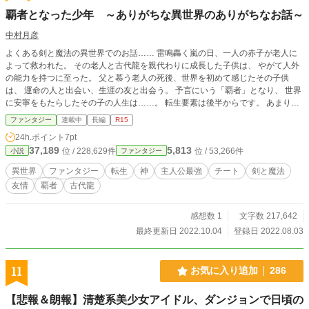
覇者となった少年 ～ありがちな異世界のありがちなお話～
中村月彦
よくある剣と魔法の異世界でのお話…… 雷鳴轟く嵐の日、一人の赤子が老人に
よって救われた。 その老人と古代龍を親代わりに成長した子供は、 やがて人外
の能力を持つに至った。 父と慕う老人の死後、世界を初めて感じたその子供
は、 運命の人と出会い、生涯の友と出会う。 予言にいう「覇者」となり、 世界
に安寧をもたらしたその子の人生は……。 転生要素は後半からです。 あまり詳
細にこだわらず軽く書いてみました。 ------------------ 最初に……。 とりあえ
ファンタジー
連載中
長編
R15
ず考えてみたのは、ありがちな異世界での王道的なお話でした。 まぁ出尽く
24h.ポイント
7pt
しているだろうけど一度書いてみたいなと思い気楽に書き始めました。 作者
37,189
5,813
位 / 228,629件
位 / 53,266件
小説
ファンタジー
はタイトルも決めないまま一気に書き続け、気がつけば完結させておりました。
汗顔の至りであります。 ですが、折角書いたので公開してみることに致し
異世界
ファンタジー
転生
神
主人公最強
チート
剣と魔法
ました。 全１０８話、約３１万字くらいです。 ほんの少しでも楽しんで
友情
覇者
古代龍
頂ければ幸いです。 よろしくお願いいたします。
感想数 1
文字数 217,642
最終更新日 2022.10.04
登録日 2022.08.03
11
お気に入り追加
286
【悲報＆朗報】清楚系美少女アイドル、ダンジョンで日頃の