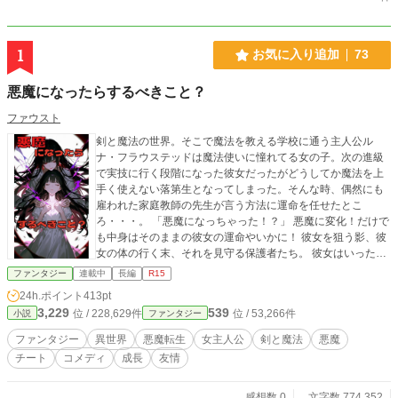
1
お気に入り追加
73
悪魔になったらするべきこと？
ファウスト
剣と魔法の世界。そこで魔法を教える学校に通う主人公ル
ナ・フラウステッドは魔法使いに憧れてる女の子。次の進級
で実技に行く段階になった彼女だったがどうしてか魔法を上
手く使えない落第生となってしまった。そんな時、偶然にも
雇われた家庭教師の先生が言う方法に運命を任せたとこ
ろ・・・。 「悪魔になっちゃった！？」 悪魔に変化！だけで
も中身はそのままの彼女の運命やいかに！ 彼女を狙う影、彼
女の体の行く末、それを見守る保護者たち。 彼女はいったい
どうなってしまうのだろうか。 これは悪党から両親と自分の
ファンタジー
連載中
長編
R15
将来を守るために悪魔になった少女がその身の上と体の特殊
24h.ポイント
413pt
さから 様々な騒動に巻き込まれるお話である。
3,229
539
位 / 228,629件
位 / 53,266件
小説
ファンタジー
ファンタジー
異世界
悪魔転生
女主人公
剣と魔法
悪魔
チート
コメディ
成長
友情
感想数 0
文字数 774,352