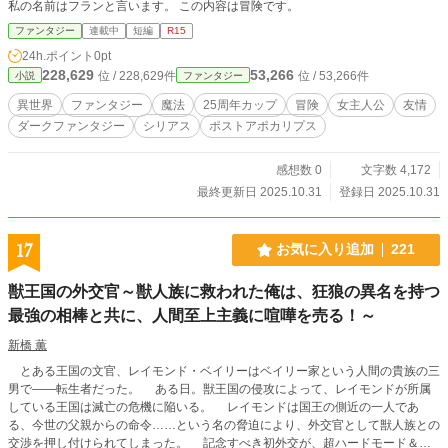
私の名前はフランと言います。 この内容は冒険です。
ファンタジー
連載中
短編
R15
24h.ポイント
0pt
228,629
53,266
位 / 228,629件
位 / 53,266件
小説
ファンタジー
異世界
ファンタジー
魔法
25周年カップ
冒険
女主人公
友情
ダークファンタジー
シリアス
ポストアポカリプス
感想数 0
文字数 4,172
最終更新日 2025.10.31
登録日 2025.10.31
17
お気に入り追加
221
獣王国の外交官～獣人族に救われた俺は、狂狼の異名を持つ
最強の相棒と共に、人間至上主義に喧嘩を売る！～
新橋 薫
とある王国の文官、レイモンド・ベイリーはベイリー家という人間の貴族の三
男で――転生者だった。 ある日。獣王国の侵攻によって、レイモンドが所属
している王国は滅亡の危機に陥いる。 レイモンドは国王の側近の一人であ
る、今世の父親からの命令……という名の脅迫により、外交官として獣人族との
交渉を押し付けられてしまった。 記念すべき初外交が、超ハードモード＆無