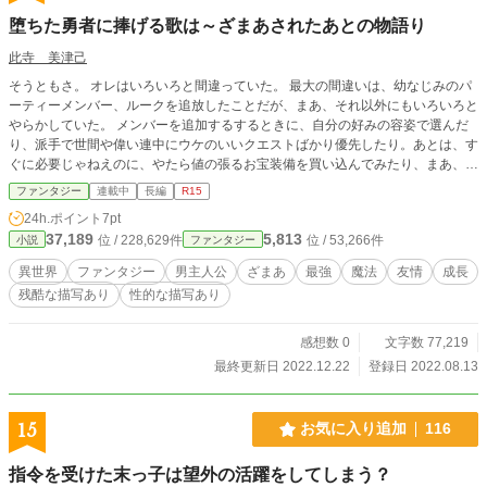
堕ちた勇者に捧げる歌は～ざまあされたあとの物語り
此寺 美津己
そうともさ。 オレはいろいろと間違っていた。 最大の間違いは、幼なじみのパ
ーティーメンバー、ルークを追放したことだが、まあ、それ以外にもいろいろと
やらかしていた。 メンバーを追加するするときに、自分の好みの容姿で選んだ
り、派手で世間や偉い連中にウケのいいクエストばかり優先したり。あとは、す
ぐに必要じゃねえのに、やたら値の張るお宝装備を買い込んでみたり、まあ、い
ろいろだ。 ああ、パーティの女どもは全員出て行った。 オレと一緒にいたって
ファンタジー
連載中
長編
R15
ロクなことがないのはもうわかっていたからな。 結果、オレはここでこうして
24h.ポイント
7pt
断罪のときを待ってるわけだ。 え？ そうだよ。3杯目だ。 ええ？なに？ 酔
37,189
5,813
位 / 228,629件
位 / 53,266件
小説
ファンタジー
っ払ってる場合なんですか？だと。 バカ抜かせ。素面でやっていける世の中じ
ゃねえんだ。
異世界
ファンタジー
男主人公
ざまあ
最強
魔法
友情
成長
残酷な描写あり
性的な描写あり
感想数 0
文字数 77,219
最終更新日 2022.12.22
登録日 2022.08.13
15
お気に入り追加
116
指令を受けた末っ子は望外の活躍をしてしまう？