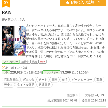
27
お気に入り追加
1
RAIN
蒼き夜のメルさん
古びたアパートで一人、孤独に暮らす高校生の少年。六年
前、彼の人生はある事件によって破壊された。周囲からの迫
害と冷たい視線に晒され、彼は誰からも見捨てられ、心に希
望の光を見出せないまま日々を過ごしていた。唯一の拠り所
は、青い宝石を持つ指輪だけだった。それは彼の唯一の救い
であり、絶望の中に残された最後の希望だった。 ある日、少
年は公園で死にかけた謎のローブ姿の人物と出会う。その者
に手を伸ばした瞬間、彼は意識を失い、目覚めた時には見知
らぬ世界に放り込まれていた。その世界で待ち受けていたの
ファンタジー
連載中
長編
R15
は、恐怖と絶望の象徴であるデストロイヤーだった。 デスト
24h.ポイント
0pt
ロイヤーは人間の願いを餌にして生きる怪物であり、彼の心
228,629
53,266
位 / 228,629件
位 / 53,266件
小説
ファンタジー
の奥底に眠る絶望を餌に襲いかかる。彼が必死に逃げる中、
青い髪の謎の少女レイが現れる。だが彼女の登場は救いでは
異世界転生
W主人公
チート
冒険
友情
ダークヒーロー
変身
なかった。レイと共に進む道は、さらなる恐怖と謎に満ちて
美少女
タイトル回収
伏線回収
おり、少年の心はさらに追い詰められていく。彼が選ばれた
理由も、デストロイヤーとの戦いの意味も分からぬまま、彼
は深い絶望に飲み込まれていくのだった。 少年は何故未知の
感想数 0
文字数 24,579
世界にやって来たのか。レイとは何者なのか。デストロイヤ
最終更新日 2024.09.08
登録日 2024.02.18
ーの正体と裏で糸を引くものの正体は。そして、そこで待ち