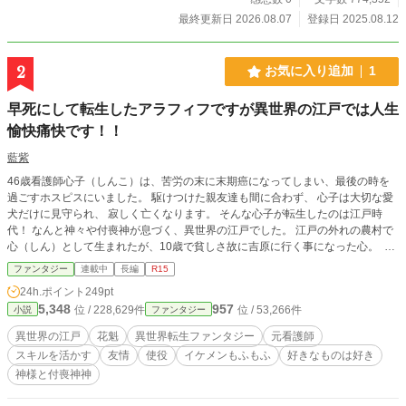
最終更新日 2026.08.07
登録日 2025.08.12
2
お気に入り追加
1
早死にして転生したアラフィフですが異世界の江戸では人生
愉快痛快です！！
藍紫
46歳看護師心子（しんこ）は、苦労の末に末期癌になってしまい、最後の時を
過ごすホスピスにいました。 駆けつけた親友達も間に合わず、 心子は大切な愛
犬だけに見守られ、 寂しく亡くなります。 そんな心子が転生したのは江戸時
代！ なんと神々や付喪神が息づく、異世界の江戸でした。 江戸の外れの農村で
心（しん）として生まれたが、10歳で貧しさ故に吉原に行く事になった心。 ​ あ
る事故をきっかけに心は、前世の記憶を思い出します。 この世界の事や、自分
ファンタジー
連載中
長編
R15
の能力を少しずつ知っていく心。 そして吉原で天女楼という遊郭に売られて
24h.ポイント
249pt
も、心は明るく前向きに現実と向き合っていきます。 心は前世の看護師のスキ
5,348
957
位 / 228,629件
位 / 53,266件
小説
ファンタジー
ルを活かし、感染防止や予防対策に取り組みます。そして自分の姐さんを盛り上
げ、天女楼を江戸の大人気店として、繁盛させます。 吉原の修行時代。心は神
異世界の江戸
花魁
異世界転生ファンタジー
元看護師
様からの加護と、努力で芸事に励み、現代のセンスを活かし自分をプロモーショ
スキルを活かす
友情
使役
イケメンもふもふ
好きなものは好き
ンしていきます。 ついに「心花魁」へと大出世したのでした。 ​ある時、前世の
神様と付喪神神
看護学校時代の親友 と酒席で再会を果たす心花魁。 その席で、彼女達は宮家極
秘の姫を 救うという重大な依頼を宮様から受けます。 平松の宮邸で、姫の使役