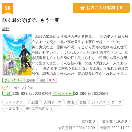
受ける悲劇とは……。
28
お気に入り追加
9
咲く君のそばで、もう一度
詩門
精霊の加護により魔法の使える世界。 闇のモノと日々対
立する中で突如、黒い霧が発生する事件が起こっていた。
神出鬼没な上、原因も不明。そこから異形の怪物も現れ世間
を騒がせていた。 ガンガルド王国に住む青年ヴァンは、幼
き頃両親を亡くし自身の打ち明けられない秘密から孤独な思
いで生きてきた。そんな彼の唯一の拠り所は友人二人であっ
た。 生きる事に意味を見出せないまま霧から現れる異形の
討伐、調査の為に作られた小隊の隊長に任命され勤めを果た
している。 原因究明の先、一人の騎士と出会うことにな
ファンタジー
連載中
長編
R15
る。その出会いが彼の運命を大きく変える。 ファリュウス
24h.ポイント
0pt
神聖国で騎士長を務める一人の騎士アドニール。自身の力に
228,629
53,266
位 / 228,629件
位 / 53,266件
小説
ファンタジー
より国で崇められる存在のアドニールは、訳あって男と偽っ
ていた。そんな彼女には一つ楽しみにしている事があった。
ファンタジー
恋愛
人間ドラマ
魔法
友情
シリアス
ダーク
それは一人の青年にいつか会う事。その思いが叶った時、彼
一途な愛
困難に立ち向かう
女の運命も大きく変わる。 二人の思いと運命が交差する愛
の物語。 ※作中は残酷描写、暴力描写が含まれますのでご注
意下さい。 ※◆がついている話は挿絵が載ってます。
感想数 0
文字数 419,849
最終更新日 2024.12.09
登録日 2022.11.09