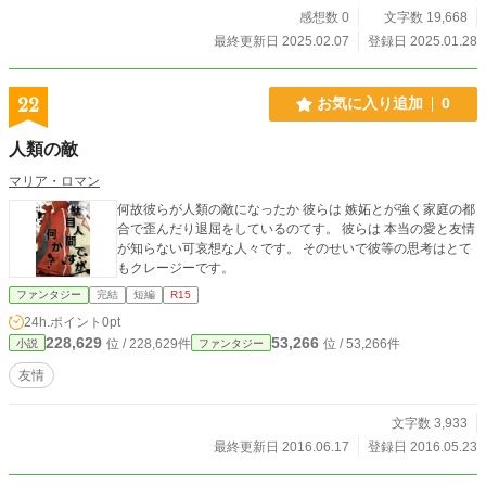
感想数 0
文字数 19,668
最終更新日 2025.02.07
登録日 2025.01.28
22
お気に入り追加
0
人類の敵
マリア・ロマン
何故彼らが人類の敵になったか 彼らは 嫉妬とが強く家庭の都
合で歪んだり退屈をしているのてす。 彼らは 本当の愛と友情
が知らない可哀想な人々です。 そのせいで彼等の思考はとて
もクレージーです。
ファンタジー
完結
短編
R15
24h.ポイント
0pt
228,629
53,266
位 / 228,629件
位 / 53,266件
小説
ファンタジー
友情
文字数 3,933
最終更新日 2016.06.17
登録日 2016.05.23