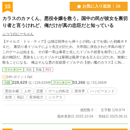
23
お気に入り追加
16
カラスのカァくん、悪役令嬢を救う。国中の民が彼女を裏切
り者と言うけれど、俺だけが真の忠臣だと知っている
ふつうのにーちゃん
【テイルズ・トゥ・ティア】は独立戦争から神々との戦いまでを描いた戦略ＲＰ
Ｇだ。 裏切り者イゾルテにより先王が討たれ、大帝国に併合された半島の地で
このゲームは始まる。 その第一章は暴君と化したイゾルテ総督を相手にした決
起の物語だ。悪政をしいたイゾルテは最期は義弟である主人公に討たれ、無惨に
散ることになる。 俺はそんな悪の女総督イゾルテの【使い魔のカラス】に転生
してしまった。 女総督イゾルテには秘密があった。彼女は圧政をしきながら
ファンタジー
完結
長編
R15
も、密かに反乱軍を支援していた。 イゾルテは裏切り者どころか、自らの命と
24h.ポイント
0pt
名誉を犠牲にして国を救おうとしている、真の忠臣だったのだ。 俺はイゾルテ
228,629
53,266
位 / 228,629件
位 / 53,266件
小説
ファンタジー
の報われない運命を変えたい。 そこで俺は一巡目の自分が築いた攻略チャート
に従って、最強のカラスを目指しつつ、人化の術をもって死を望むイゾルテに愛
悪役令嬢
人外
恋愛
ゲーム内転生
異世界
ハッピーエンド
をささやくことに決めた。 これは破滅の運命を回避したがらない悪役令嬢と、
友情
戦記
変身能力
シリアス
我ながらお節介なカラスの物語だ。
感想数 0
文字数 128,974
最終更新日 2025.10.04
登録日 2025.08.31