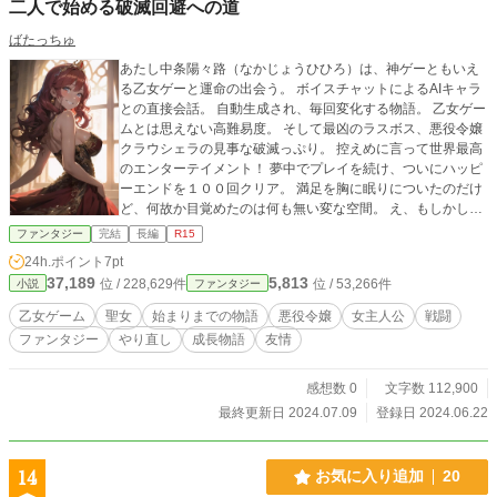
二人で始める破滅回避への道
ばたっちゅ
あたし中条陽々路（なかじょうひひろ）は、神ゲーともいえ
る乙女ゲーと運命の出会う。 ボイスチャットによるAIキャラ
との直接会話。 自動生成され、毎回変化する物語。 乙女ゲー
ムとは思えない高難易度。 そして最凶のラスボス、悪役令嬢
クラウシェラの見事な破滅っぷり。 控えめに言って世界最高
のエンターテイメント！ 夢中でプレイを続け、ついにハッピ
ーエンドを１００回クリア。 満足を胸に眠りについたのだけ
ど、何故か目覚めたのは何も無い変な空間。 え、もしかして
ここはクラウシェラの中？ 憑依しちゃったの？ なんで？
ファンタジー
完結
長編
R15
理由は分からないけど、彼女の進む先にあるものは破滅。 ど
24h.ポイント
7pt
うにかここを抜け出すためにも、何とか破滅を回避しなくち
37,189
5,813
位 / 228,629件
位 / 53,266件
小説
ファンタジー
ゃ。
乙女ゲーム
聖女
始まりまでの物語
悪役令嬢
女主人公
戦闘
ファンタジー
やり直し
成長物語
友情
感想数 0
文字数 112,900
最終更新日 2024.07.09
登録日 2024.06.22
14
お気に入り追加
20