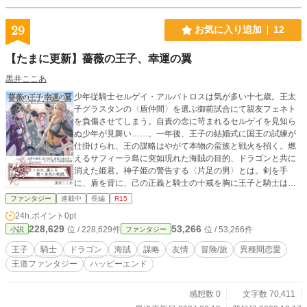
29
お気に入り追加
12
【たまに更新】薔薇の王子、幸運の翼
黒井ここあ
少年従騎士セルゲイ・アルバトロスは気が多い十七歳。王太
子グラスタンの〈盾仲間〉を選ぶ御前試合にて親友フェネト
を負傷させてしまう。自責の念に苛まれるセルゲイを見知ら
ぬ少年が見舞い……。一年後、王子の結婚式に国王の試練が
仕掛けられ、王の謀略はやがて本物の蛮族と戦火を招く。燃
えるサフィーラ島に突如現れた海賊の目的、ドラゴンと共に
消えた姫君。神子姫の警告する〈片足の男〉とは。剣を手
に、盾を背に、己の正義と騎士の十戒を胸に王子と騎士は海
賊の頭目争いに荒れる海へ繰り出す。真実の宝をめぐる大冒
ファンタジー
連載中
長編
R15
険。これは、僕らを繋ぐ勇気の物語。 手元完結済み。毎日夜
24h.ポイント
0pt
21～23時ごろ1000字ぐらいずつ更新。 自費出版書籍→http
228,629
53,266
位 / 228,629件
位 / 53,266件
小説
ファンタジー
s://booth.pm/ja/items/2286387
王子
騎士
ドラゴン
海賊
謀略
友情
冒険/旅
異種間恋愛
王道ファンタジー
ハッピーエンド
感想数 0
文字数 70,411