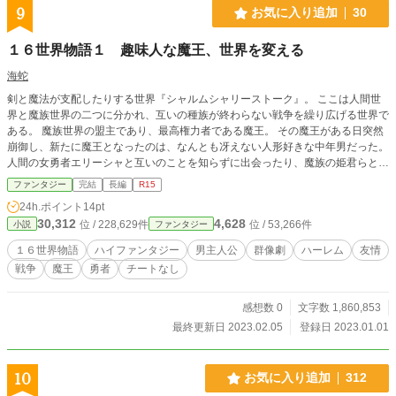
9
お気に入り追加
30
１６世界物語１ 趣味人な魔王、世界を変える
海蛇
剣と魔法が支配したりする世界『シャルムシャリーストーク』。 ここは人間世
界と魔族世界の二つに分かれ、互いの種族が終わらない戦争を繰り広げる世界で
ある。 魔族世界の盟主であり、最高権力者である魔王。 その魔王がある日突然
崩御し、新たに魔王となったのは、なんとも冴えない人形好きな中年男だった。
人間の女勇者エリーシャと互いのことを知らずに出会ったり、魔族の姫君らと他
愛のない遊びに興じたりしていく中、魔王はやがて、『終わらない戦争』の真実
ファンタジー
完結
長編
R15
に気付いていく…… （この作品は小説家になろうにて投稿していたものの部分
24h.ポイント
14pt
リメイク作品です）
30,312
4,628
位 / 228,629件
位 / 53,266件
小説
ファンタジー
１６世界物語
ハイファンタジー
男主人公
群像劇
ハーレム
友情
戦争
魔王
勇者
チートなし
感想数 0
文字数 1,860,853
最終更新日 2023.02.05
登録日 2023.01.01
10
お気に入り追加
312