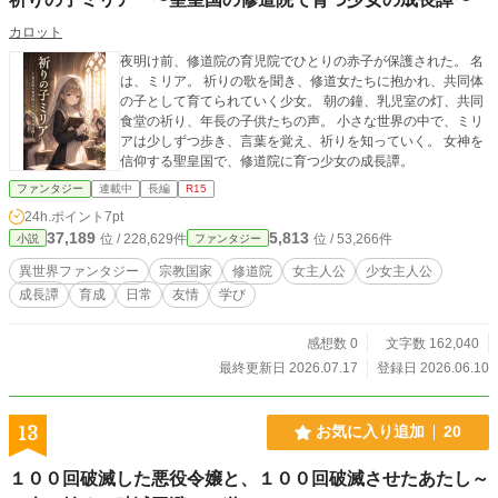
カロット
夜明け前、修道院の育児院でひとりの赤子が保護された。 名
は、ミリア。 祈りの歌を聞き、修道女たちに抱かれ、共同体
の子として育てられていく少女。 朝の鐘、乳児室の灯、共同
食堂の祈り、年長の子供たちの声。 小さな世界の中で、ミリ
アは少しずつ歩き、言葉を覚え、祈りを知っていく。 女神を
信仰する聖皇国で、修道院に育つ少女の成長譚。
ファンタジー
連載中
長編
R15
24h.ポイント
7pt
37,189
5,813
位 / 228,629件
位 / 53,266件
小説
ファンタジー
異世界ファンタジー
宗教国家
修道院
女主人公
少女主人公
成長譚
育成
日常
友情
学び
感想数 0
文字数 162,040
最終更新日 2026.07.17
登録日 2026.06.10
13
お気に入り追加
20
１００回破滅した悪役令嬢と、１００回破滅させたあたし～