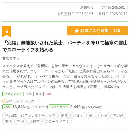
感想数 0
文字数 245,501
最終更新日 2026.08.06
登録日 2026.07.12
4
お気に入り追加
118
『完結』無能扱いされた策士、パーティを降りて極寒の雪山
でスローライフを始める
甘塩ます☆
ステータスが見える『分析眼』を持つ策士・アルヴィンは、そのオカルト的な能
力に信用されず、エリートパーティから「無能」と罵され雪山で自らパーティを
去る。 「やれやれ、ようやく自由か」 だが、彼らが知らなかったのは、パーテ
ィが最強だったのはアルヴィンの緻密なバフ管理と戦術構築があったからだとい
うこと。 ​一人残ったアルヴィンは、生活魔法を極限まで応用し、極寒の地に
「超豪華な雪の城」を爆誕させる。希少食材をロジックで調理し、伝説の武器を
ファンタジー
完結
長編
R15
掃除感覚でメンテナンス……そんな彼の元に、野生の重戦士タイガと、狂気的な
24h.ポイント
63pt
執着心を持つ元相棒の英雄ゼクスが転がり込んできて！？
13,846
2,449
位 / 228,629件
位 / 53,266件
小説
ファンタジー
第6回次世代ファンタジーカップ
追放
ざまぁ
策士
執着
重い愛
友情
料理
店経営
スローライフ？