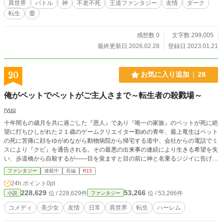
異世界
バトル
神
不老不死
王道ファンタジー
友情
ダーク
転生
愛
感想数 0
文字数 299,005
最終更新日 2026.02.28
登録日 2023.01.21
20
お気に入り追加
28
俺がペットでペットがご主人さまで～転生者の殺戮場～
ryuu
十年間もの歳月を共に過ごした『恩人』であり『唯一の家族』のペットが死に絶
望に打ちひしがれた２１歳のゲームクリエイター勤めの青年、最上竜生はペット
の死に苦痛に顔をゆがめながら動物病院から帰宅する道中、会社からの電話でミ
スにより『クビ』を通告される。その最悪の出来事の連続により生きる希望を失
い、歩道橋から自殺するが――目を覚ますと目の前に神と名乗るジジイに告げら
れた。 「人生をやり直さんか？ 新境地で。なぁに、何も心配はいらんよ。お
ファンタジー
連載中
長編
R15
ぬしの願いを言えばその通りに人生のやり直しがきく」 竜生が願ったのはペ
24h.ポイント
0pt
ットと新たな境地での人生やり直しだった。 目を覚まし、新たな人生が始ま
228,629
53,266
位 / 228,629件
位 / 53,266件
小説
ファンタジー
るかと思いきや、一緒に転生したと思うペットはどこへやらどこにもいない。た
だ、膝には全裸の美少女が眠っていた！ 一体全体なぜか全裸美少女を膝枕し
コメディ
美少女
友情
日常
異世界
転生
ハーレム
ていたのだ！ 美少女は起き上がり語る「ちっ、屑のご主人さまか」と。 しば
らくして竜生は彼女が自らのペットだと気付いた。その後にやってきたこの世界