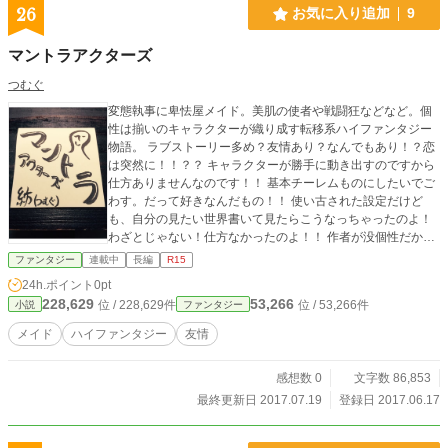
26
お気に入り追加
9
マントラアクターズ
つむぐ
変態執事に卑怯屋メイド。美肌の使者や戦闘狂などなど。個
性は揃いのキャラクターが織り成す転移系ハイファンタジー
物語。 ラブストーリー多め？友情あり？なんでもあり！？恋
は突然に！！？？ キャラクターが勝手に動き出すのですから
仕方ありませんなのです！！ 基本チーレムものにしたいでご
わす。だって好きなんだもの！！ 使い古された設定だけど
も、自分の見たい世界書いて見たらこうなっちゃったのよ！
わざとじゃない！仕方なかったのよ！！ 作者が没個性だから
こそ憧れる個性たちを世界に生み出します。 処女作品です
ファンタジー
連載中
長編
R15
が、よろしくお願いします！！！ ※作者は豆腐メンタルで
24h.ポイント
0pt
す。生暖かいコメントだと順調に醸されますが、ヘイトされ
228,629
53,266
位 / 228,629件
位 / 53,266件
小説
ファンタジー
ると爆発する危険性があります。ゆっくり読んでいって
ね！！ ※その2 大体2日に１話を目処に出しています。遅筆で
メイド
ハイファンタジー
友情
申し訳ありません。
感想数 0
文字数 86,853
最終更新日 2017.07.19
登録日 2017.06.17