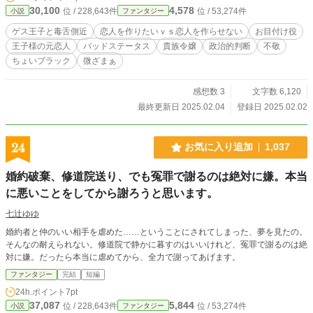
30,100
4,578
位 / 228,643件
位 / 53,274件
小説
ファンタジー
ハーレムを作りたい』だとか頭沸いたことばっか言ってる殿下のお目付け役なん
ですからー。 最悪、ぶん殴って気絶させてでも殿下を止める許可を陛下から
ゲス王子と毒舌側近
恋人を作りたいｖｓ恋人を作らせない
お目付け役
頂いてまーす。 つか、今の俺は一応殿下の側近扱いですが、陛下直々に雇わ
王子様の元恋人
バッドステータス
貴族令嬢
政治的判断
不敬
れてんので殿下の命令よか陛下の命令のが上位っすわー。 え？ いつか俺を
ちょいブラック
微ざまぁ
泣かす？ ははっ、楽しみに待ってますねー？ 設定はふわっと。
感想数 3
文字数 6,120
最終更新日 2025.02.04
登録日 2025.02.02
24
お気に入り追加
1,037
婚約破棄、修道院送り、でも冤罪で謝るのは絶対に嫌。本当
に悪いことをしてから謝ろうと思います。
七辻ゆゆ
婚約者と仲のいい相手を虐めた……ということにされてしまった、夢を見たの。
そんなの耐えられない。修道院で静かに暮すのはいいけれど、冤罪で謝るのは絶
対に嫌。だったら本当に虐めてから、全力で謝ってあげます。
ファンタジー
完結
短編
24h.ポイント
7pt
37,087
5,844
位 / 228,643件
位 / 53,274件
小説
ファンタジー