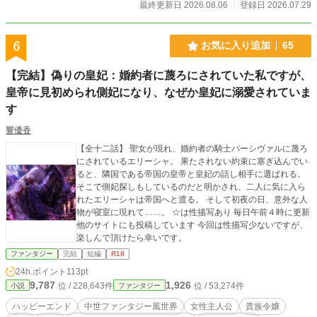
禁忌の魔術。 異世界の常識を遥かに超えた力を手にしたクロ
最終更新日 2026.08.06
登録日 2026.07.29
エは、腐った貴族社会も、闇属性を敵視する神殿も、婚約者
である第一王子すら見限り、自ら全てを捨てて家を出ること
を決意する。 これは、“魂と鋼の魔女”が悪名高き公爵令嬢へ
6
お気に入り追加
65
転生し、不死の軍団と禁忌の魔術を武器に異世界を生き抜く
ダークファンタジー。
【完結】偽りの皇妃：婚約者に蔑ろにされていた私ですが、
皇帝に見初められ側妃になり、なぜか皇妃に溺愛されていま
す
響優香
【全十二話】 聖女が現れ、婚約者の騎士パーシヴァルに蔑ろ
にされているエリーシャ。 果たされない約束に塞ぎ込んでい
ると、隣国である帝国の皇帝と皇妃の話し相手に選ばれる。
そこで側妃探しもしているのだと明かされ、二人に気に入ら
れたエリーシャは帝国へと渡る。 そして初夜の日、意外な人
物が寝室に現れて……。 ☆は性描写あり 毎日午前４時に更新
他のサイトにも投稿しています 今回は性描写少ないですが、
楽しんで頂けたら幸いです。
ファンタジー
完結
短編
R18
24h.ポイント
113pt
9,787
1,926
位 / 228,643件
位 / 53,274件
小説
ファンタジー
ハッピーエンド
中世ファンタジー風世界
女性主人公
貴族令嬢