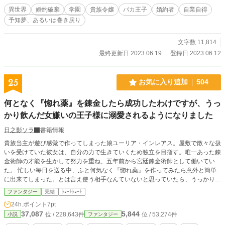
異世界
婚約破棄
学園
貴族令嬢
バカ王子
婚約者
自業自得
予知夢、あるいは巻き戻り
文字数 11,814
最終更新日 2023.06.19
登録日 2023.06.12
25
お気に入り追加
504
何となく『惚れ薬』を錬金したら成功したわけですが、うっ
かり飲んだ女嫌いの王子様に溺愛されるようになりました
日之影ソラ
書籍情報
貴族当主が遊び感覚で作ってしまった娘ユーリア・インレアス。屋敷で散々な扱
いを受けていた彼女は、自分の力で生きていくため独立を目指す。唯一あった錬
金術師の才能を生かして努力を重ね、五年前から宮廷錬金術師として働いてい
た。 忙しい毎日を送る中、ふと何気なく『惚れ薬』を作ってみたら意外と簡単
に出来てしまった。とは言え使う相手なんていないと思っていたら、うっかりミ
スである人物が飲んでしまう。 その人物とは女嫌いで有名な第一王子フロア・
ファンタジー
完結
ｼｮｰﾄｼｮｰﾄ
ウェスティ殿下だった。 女嫌いな王子様と、ハブられ令嬢の間で恋が生まれ
24h.ポイント
7pt
る？
37,087
5,844
位 / 228,643件
位 / 53,274件
小説
ファンタジー