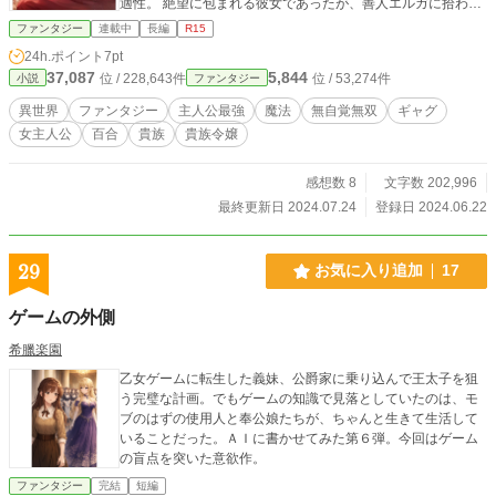
適性。 絶望に包まれる彼女であったが、善人エルガに拾われ
ることで一命を取り留める。 エルガさんに生き方を学びなが
ファンタジー
連載中
長編
R15
ら16歳となった彼女は、幼いころから夢見ていた勇者になろ
24h.ポイント
7pt
うと決意する。 だが、ちょうど人族領の国境を越えたとこ
37,087
5,844
位 / 228,643件
位 / 53,274件
小説
ファンタジー
ろ、自分は魔王であることを知るのであった。
異世界
ファンタジー
主人公最強
魔法
無自覚無双
ギャグ
女主人公
百合
貴族
貴族令嬢
感想数 8
文字数 202,996
最終更新日 2024.07.24
登録日 2024.06.22
29
お気に入り追加
17
ゲームの外側
希臘楽園
乙女ゲームに転生した義妹、公爵家に乗り込んで王太子を狙
う完璧な計画。でもゲームの知識で見落としていたのは、モ
ブのはずの使用人と奉公娘たちが、ちゃんと生きて生活して
いることだった。ＡＩに書かせてみた第６弾。今回はゲーム
の盲点を突いた意欲作。
ファンタジー
完結
短編