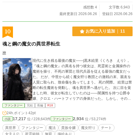
感想数 4
文字数 6,943
最終更新日 2026.06.26
登録日 2026.06.26
10
お気に入り追加
11
魂と鋼の魔女の異世界転生
神
現代に生き残る最後の魔女――|黒木絵里《くろき えり》。
『魂と鋼の魔女』の異名を持つ彼女は、死霊術と金属操作の
魔術を操り、不死の軍団と現代兵器を従える最強の魔女だっ
た。 だが、中世から続く魔女狩り教団との激戦の末、親友を
人質に取られ、致命傷を負ってしまう。 死の間際。 絵里は禁
断の転生魔術を発動し、魂を異世界へ逃がした。 次に目を覚
ました時、彼女が転生していたのは――闇属性を持つ公爵令
嬢、クロエ・ハートフィリアの身体だった。 しかし、その少
女は周囲から“出来損ない”と蔑まれていた。 感情的で癇癪持
ファンタジー
完結
長編
R18
ち。 我儘で傲慢。 闇属性を持つ不吉な存在として家族からも
24h.ポイント
42pt
疎まれ、社交界でも孤立。 さらには第一王子へ執着し、聖女
17,217
2,934
位 / 228,643件
位 / 53,274件
小説
ファンタジー
へ嫉妬して問題を起こしたことで、完全に嫌われ者となって
いた。 だが。 その身体へ宿ったのは、死と戦場を知る最強の
異世界
ファンタジー
魔法
貴族令嬢
魔女狩り
チート
魔女。 「……なるほど。随分と酷い環境ね」 闇属性の真価。
女主人公
死霊術師
無双
挿絵あり