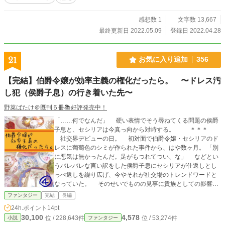
感想数 1
文字数 13,667
最終更新日 2022.05.09
登録日 2022.04.28
21
お気に入り追加
356
【完結】伯爵令嬢が効率主義の権化だったら。 〜ドレス汚
し犯（侯爵子息）の行き着いた先〜
野菜ばたけ＠既刊５冊📚好評発売中！
「……何でなんだ」 硬い表情でそう尋ねてくる問題の侯爵
子息と、セシリアは今真っ向から対峙する。 ＊＊＊
社交界デビューの日。 初対面で伯爵令嬢・セシリアのド
レスに葡萄色のシミが作られた事件から、はや数ヶ月。 「別
に悪気は無かったんだ。足がもつれてつい、な」 などとい
うバレバレな言い訳をした侯爵子息にセシリアが仕返しとし
っぺ返しを繰り広げ、今やそれが社交場のトレンドワードと
なっていた。 そのせいでものの見事に貴族としての影響力
を失いつつある侯爵家。 そんな彼らを尻目に、セシリアは
ファンタジー
完結
長編
平和な日々を送っていたのだが……？ やってくる侯爵子
24h.ポイント
14pt
息。 待ち受けるセシリア。 彼女の後ろに控える執事・ゼ
30,100
4,578
位 / 228,643件
位 / 53,274件
小説
ファンタジー
ルゼンに……意味もなく巻き込まれるセシリアの友人・レガ