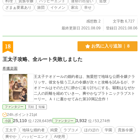
料理
貴族令嬢
ハッピーエンド
運命の出会い
追放
ざまぁ要素あり
旅団
イケメン
家出
幸せ
感想数 2
文字数 6,727
最終更新日 2021.08.09
登録日 2021.08.06
18
お気に入り追加
8
王太子攻略、全ルート失敗しました
希臘楽園
王太子テオドールの婚約者は、無愛想で地味な公爵令嬢クラ
リッサ。彼女を狙う三人の令嬢が次々と攻略を試みるが、テ
オドールはそのたびに静かに返り討ちにする。騒動はなぜか
二人の距離を縮めていき―。爽やかなプラトニックラブスト
ーリー。ＡＩに書かせてみた第10弾記念作！
ファンタジー
完結
短編
24h.ポイント
21pt
25,110
3,932
位 / 228,643件
位 / 53,274件
小説
ファンタジー
王太子
地味な婚約者
純愛
ラブコメ
ほのぼの
学園
貴族令嬢
爽やか
ハッピーエンド
AI使用