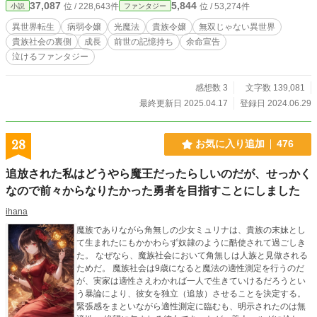
37,087
5,844
位 / 228,643件
位 / 53,274件
小説
ファンタジー
続ける物語。 神も男も必要ない。あるのは努力、そして諦め
ない心。 挫けても何度でも立ち上がる少女の10年の闘いを、
異世界転生
病弱令嬢
光魔法
貴族令嬢
無双じゃない異世界
見届けろ。 ーーーーー 0章は一気読み推奨 ※病弱主人公
貴族社会の裏側
成長
前世の記憶持ち
余命宣告
なので流血表現や急な失神あり ※カクヨム様でも連載中
泣けるファンタジー
現在7700pv、146フォロワー、☆103、550いいね、36応援
コメント。 https://kakuyomu.jp/works/1681809 ポイント表
初日：626pt (お気に入り7) 2024/07/03：1057pt (お気に入り
感想数 3
文字数 139,081
8) 2024/07/09：2222pt (お気に入り10) 2024/08/08：5156pt
最終更新日 2025.04.17
登録日 2024.06.29
(お気に入り15) 2024/10/15：10238pt (お気に入り21/カクヨ
ム版12) 2025/03/11：20025pt(お気に入り36/カクヨム版120)
2025/02/27：10万文字突破！ 2025/04/01：50話突破/作者の
28
お気に入り追加
476
投稿2年目突入
追放された私はどうやら魔王だったらしいのだが、せっかく
なので前々からなりたかった勇者を目指すことにしました
ihana
魔族でありながら角無しの少女ミュリナは、貴族の末妹とし
て生まれたにもかかわらず奴隷のように酷使されて過ごしき
た。 なぜなら、魔族社会において角無しは人族と見做される
ためだ。 魔族社会は9歳になると魔法の適性測定を行うのだ
が、実家は適性さえわかれば一人で生きていけるだろうとい
う暴論により、彼女を独立（追放）させることを決定する。
緊張感をまといながら適性測定に臨むも、明示されたのは無