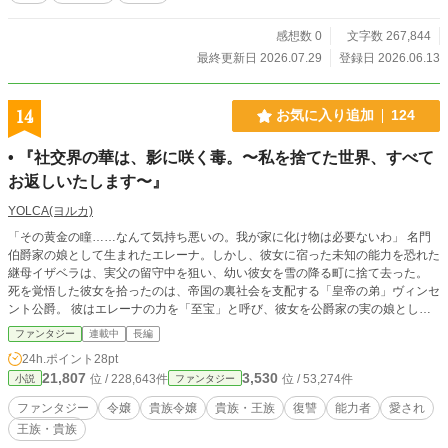
和なものから、閃光手榴弾や火炎放射器のような物騒すぎる
ものまで、あらゆる現代アイテムを駆使して窮地を切り抜け
感想数 0
文字数 267,844
ていく。 ただ必死にごまかしてきただけなのに、いつの間
最終更新日 2026.07.29
登録日 2026.06.13
にか「魔法の天才」「女神の奇跡」「聖女の再来」と呼ばれ
る始末。 ……ほんっと、なんでこうなったのよ！ すごい
のは私じゃなくて、地球の文明なのに！ 最初は、自分の秘
14
お気に入り追加
124
密を隠すためだけだった。 けれど、弟マークやクセの強い
同級生たちと、勘違いだらけの騒動を乗り越えるうちに、ク
• 『社交界の華は、影に咲く毒。〜私を捨てた世界、すべて
ロノは少しずつ変わっていく。 前世では得られなかった友
お返しいたします〜』
達ができ、同級生たちとの絆も深まっていく。魔法が使えな
い自分でも、誰かの力になれるのだと知っていく。 だが、
YOLCA(ヨルカ)
栄都を揺るがす大事件で、クロノは人々の前で限界具現を使
ってしまう。 その日を境に、クロノが呼び出す道具は女神
「その黄金の瞳……なんて気持ち悪いの。我が家に化け物は必要ないわ」 名門
の“祭具”と崇められ、彼女は“祭具の聖女”と呼ばれるようにな
伯爵家の娘として生まれたエレーナ。しかし、彼女に宿った未知の能力を恐れた
る。 しかし、その噂が法国西方の聖都――国の信仰を司る
継母イザベラは、実父の留守中を狙い、幼い彼女を雪の降る町に捨て去った。
大神殿へ届いた時、彼女に与えられた呼び名は、まったく別
死を覚悟した彼女を拾ったのは、帝国の裏社会を支配する「皇帝の弟」ヴィンセ
のものだった。 ――“災具の魔女”。 魔法が使えない転生
ント公爵。 彼はエレーナの力を「至宝」と呼び、彼女を公爵家の実の娘として
令嬢が、オタク知識と現代アイテムで今日も必死にごまか
迎え入れた。 それから数年。 エレーナは、二人の過保護な兄と、五人の精鋭部
ファンタジー
連載中
長編
す！ これは、信仰と勘違いに振り回される世界で、魔法ゼ
下に囲まれ、美しくも最強の工作員へと成長していた。 すべてを暴く『黄金の
24h.ポイント
28pt
ロの令嬢が自分の居場所を探していく、勘違い異世界ファン
瞳』、すべてを操る『魅了』、そして伝説の師匠たちから授かった至高の淑女教
21,807
3,530
タジー。
位 / 228,643件
位 / 53,274件
小説
ファンタジー
育を武器に。 一方、継母イザベラは父を捨て、さらなる権力を手に入れるた
め、悪名高い侯爵の妻として社交界の頂点に君臨していた。 「お久しぶりで
ファンタジー
令嬢
貴族令嬢
貴族・王族
復讐
能力者
愛され
す、お母様。……化け物と呼ばれた私からの、お返しを受け取ってくださいね」
王族・貴族
捨てられた少女による、優雅で残酷な復讐劇。 今、その幕が上がる。