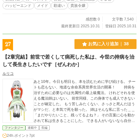
ハッピーエンド
メイド
勘違い
貴族令嬢
感想数 0
文字数 7,540
最終更新日 2025.10.31
登録日 2025.10.31
27
お気に入り追加
38
【2章完結】前世で若くして病死した私は、今世の持病を治
して長生きしたいです［ぜんわか］
ルリコ
あと10年。今日も明日も、本を読むために学び続ける。 チー
トも恋もない、地道な余命系異世界生活の開幕！ 持病を
治すために必要なのは光属性の最上級魔法。 けれどそれを使
える魔法師はいない。 前世同様、この身体でも成人できない
ことが確定した。 もう苦しみたくない、さっさと死んだほう
がマシだ、と本気で死を願った。 姉はそんな私に言った＿＿
「まだやりたいこと、残ってるよね？」 その言葉に心を動か
されて私は生きることにした。 できる人がいないなら自分で
やるしかない。 時に怯え投げ出したくなりながらも、それで
ファンタジー
連載中
長編
も前に進む。 武器は、ラノベ由来の令嬢知識と生まれながら
24h.ポイント
7pt
の貴族特権。 これはただ生きるためだけに全てを賭けて学び