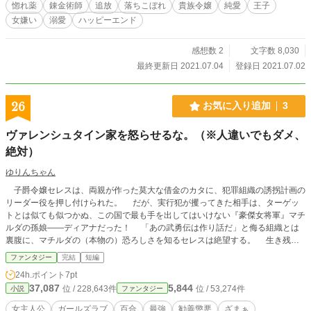
惚れ薬
錬金術師
追放
落ちこぼれ
貴族令嬢
純愛
王子
女嫌い
溺愛
ハッピーエンド
感想数 2
文字数 8,030
最終更新日 2021.07.04
登録日 2021.07.02
26
お気に入り追加
3
ヴァレンシュタイン家を怒らせるな。（※人違いでもダメ、
絶対）
ゆりんちゃん
子爵令嬢セレスは、両親が作った莫大な借金のカタに、犯罪組織の誘拐計画の
リーダー役を押し付けられた。 だが、実行犯が攫ってきた相手は、ターゲッ
トとは似ても似つかぬ、この国で最も手を出してはいけない『豪傑女将軍』マチ
ルダの孫娘――ディアナだった！ 「あの武勇伝は作り話だ」と侮る組織とは
裏腹に、マチルダの（本物の）恐ろしさを知るセレスは絶望する。 生き残る
ため、セレスは被害者であるディアナと密約を結び、組織を裏切る決意をするが
ファンタジー
完結
短編
――！ 【AI活用に関する注記】 本作品は、本文執筆にGeminiを活用し、最終的
24h.ポイント
7pt
な調整・編集は筆者が行いました。
37,087
5,844
位 / 228,643件
位 / 53,274件
小説
ファンタジー
女主人公
ガールズラブ
百合
最強
勧善懲悪
ざまぁ