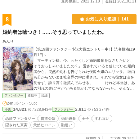
最終更新日 2022.12.18
登録日 2021.01.21
8
お気に入り追加
141
婚約者は嘘つき！……そう思っていましたわ。
あんり
【第19回ファンタジー小説大賞エントリー中‼️】読者投稿は9
月1日～ ――――――――――――――――――――――
「マーティン様、今、わたくしと婚約破棄をなさりたいと、
そうおっしゃいましたの？」 愛されていると信じていた婚約
者から、突然の別れを告げられた侯爵令嬢のエリッサ。 理由
も分からないまま社交界の噂に晒され、それでも彼女は涙を
見せず、誇り高く微笑んでみせる。 ―――けれど本当は、あ
の別れの裏に“何か”がある気がしてならなかった。 そんな
中、従兄である第二王子アダムが手を差し伸べる。 新たな婚
ファンタジー
連載中
短編
約、近づく距離、揺れる心。 だがエリッサは知らない。 かつ
24h.ポイント
56pt
ての婚約者が、自ら悪者になってまで隠した｢真実｣を。 捨て
14,821
2,611
位 / 228,643件
位 / 53,274件
小説
ファンタジー
られた令嬢？いいえ違いますわ。 わたくしが、未来を選び直
すの。 勘違いとすれ違いから始まる、切なくて優しい恋の物
恋愛ファンタジー
貴族令嬢
婚約破棄
王子
すれ違い
語。
隠された真実
天然ヒロイン
勘違い
感想数 0
文字数 28,752