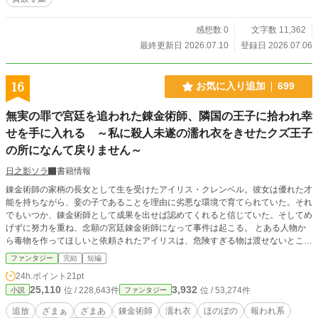
感想数 0
文字数 11,362
最終更新日 2026.07.10
登録日 2026.07.06
16
お気に入り追加
699
無実の罪で宮廷を追われた錬金術師、隣国の王子に拾われ幸
せを手に入れる ～私に殺人未遂の濡れ衣をきせたクズ王子
の所になんて戻りません～
日之影ソラ
書籍情報
錬金術師の家柄の長女として生を受けたアイリス・クレンベル。彼女は優れた才
能を持ちながら、妾の子であることを理由に劣悪な環境で育てられていた。それ
でもいつか、錬金術師として成果を出せば認めてくれると信じていた。そしてめ
げずに努力を重ね、念願の宮廷錬金術師になって事件は起こる。 とある人物か
ら毒物を作ってほしいと依頼されたアイリスは、危険すぎる物は渡せないとこの
依頼を拒否した。しかし途中まで毒物の研究を進めて完成手前までは到達してい
ファンタジー
完結
短編
たことが仇となる。研究成果を盗まれ、悪用され国王暗殺未遂の罪をきせられて
24h.ポイント
21pt
しまった。 死罪を言い渡され絶体絶命の窮地に、小さい頃から知り合ったラル
25,110
3,932
位 / 228,643件
位 / 53,274件
小説
ファンタジー
クという青年が駆けつける。 「俺はレムナント王国第二王子ラルク・レムナン
ト。なぁアイリス、良ければウチの国の錬金術師にならないか？」 実は王子だ
追放
ざまぁ
ざまあ
錬金術師
濡れ衣
ほのぼの
報われ系
ったラルクは、小さい頃からよく知るアイリスに救いの手を差し伸べる。彼の言