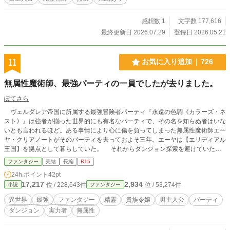
死霊術の本当の恐ろしさ。 そして、誰も到達したことのない
禁忌の魔術。 異世界の常識を遥かに超えた力を手にしたクロ
エは、腐った貴族社会も、闇属性を敵視する神殿も、婚約者
感想数 1
文字数 177,616
である第一王子すら見限り、自ら全てを捨てて家を出ること
最終更新日 2026.07.29
登録日 2026.05.21
を決意する。 これは、“魂と鋼の魔女”が悪名高き公爵令嬢へ
転生し、不死の軍団と禁忌の魔術を武器に異世界を生き抜く
ダークファンタジー。
11
お気に入り追加
726
無属性魔術師、最強パーティの一員でしたが去りました。
ぽてさら
ヴェルダレア帝国に所属する最強冒険者パーティ『永遠の色調《カラーズ・ネ
スト》』は強者が揃った世界的にも有名なパーティで、その名を知らぬ者はいな
いとも言われるほど。ある事情により心に傷を負ってしまった無属性魔術師エー
ヤ・クリアノートがそのパーティを去っておよそ三年。エーヤは【エリディアル
王国】を拠点として暮らしていた。 それからダンジョン探索を避けていた
が、ある日相棒である契約精霊リルからダンジョン探索を提案される。渋々ダン
ファンタジー
完結
長編
R15
ジョンを探索しているとたった一人で魔物を相手にしている美少女と出会う。
24h.ポイント
42pt
『盾の守護者』だと名乗る少女にはある目的があって―――。 個の色を持た
17,217
2,934
位 / 228,643件
位 / 53,274件
小説
ファンタジー
ない「無」属性魔術師。されど「万能の力」と定義し無限の可能性を創造するそ
の魔術は彼だけにしか扱えない。実力者でありながら凡人だと自称する青年は唯
異世界
最強
ファンタジー
精霊
貴族令嬢
男主人公
パーティ
一無二の無属性の力と仲間の想いを胸に再び戦場へと身を投げ出す。 青年が
ダンジョン
実力者
無属性
扱うのは無属性魔術と『罪』の力。それらを用いて目指すのは『七大迷宮』の真
の踏破。