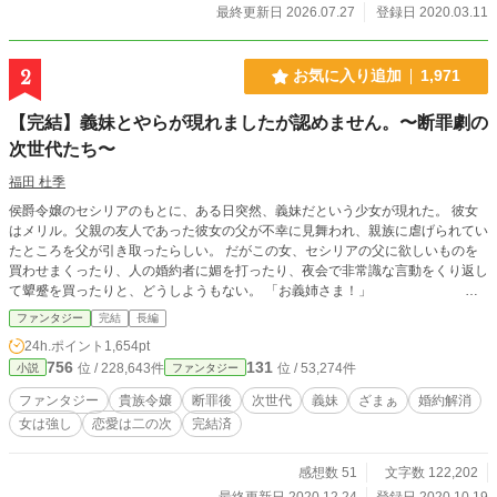
最終更新日 2026.07.27
登録日 2020.03.11
2
お気に入り追加
1,971
【完結】義妹とやらが現れましたが認めません。〜断罪劇の
次世代たち〜
福田 杜季
侯爵令嬢のセシリアのもとに、ある日突然、義妹だという少女が現れた。 彼女
はメリル。父親の友人であった彼女の父が不幸に見舞われ、親族に虐げられてい
たところを父が引き取ったらしい。 だがこの女、セシリアの父に欲しいものを
買わせまくったり、人の婚約者に媚を打ったり、夜会で非常識な言動をくり返し
て顰蹙を買ったりと、どうしようもない。 「お義姉さま！」
. . 「姉などと呼ばないでください、メリルさん」 しかし、今はまだ辛抱の
ファンタジー
完結
長編
とき。 セシリアは来たるべき時へ向け、画策する。 ──これは、20年前の断罪
24h.ポイント
1,654pt
劇の続き。 喜劇がくり返されたとき、いま一度鉄槌は振り下ろされるのだ。 ※
756
131
位 / 228,643件
位 / 53,274件
小説
ファンタジー
ご指摘を受けて題名を変更しました。作者の見通しが甘くてご迷惑をおかけいた
します。 旧題『義妹ができましたが大嫌いです。〜断罪劇の次世代たち〜』 ※
ファンタジー
貴族令嬢
断罪後
次世代
義妹
ざまぁ
婚約解消
初投稿です。話に粗やご都合主義的な部分があるかもしれません。生あたたかい
女は強し
恋愛は二の次
完結済
目で見守ってください。 ※本編完結済みで、毎日１話ずつ投稿していきます。
感想数 51
文字数 122,202
最終更新日 2020.12.24
登録日 2020.10.19