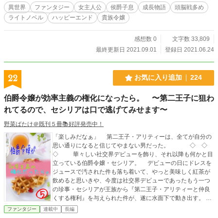
シー。 それぞれの思いが交錯し、ついに何かが変化する。
異世界
ファンタジー
女主人公
侯爵子息
成長物語
頭脳戦多め
『効率主義な令嬢シリーズ』侯爵子息編、ついに完結。
ライトノベル
ハッピーエンド
貴族令嬢
◇ ◆ ◇ 最低限の『貴族の義務』は果たしたい。 でもそ
れ以外は「自分がやりたい事をする」生活を送りたい。 これ
はそんな願望を抱く令嬢が、何故か自分の周りで次々に巻き
感想数 0
文字数 33,809
起こる『面倒』を次々へと蹴散らせていく物語・『効率主義
最終更新日 2021.09.01
登録日 2021.06.24
な令嬢』シリーズの第5部作品です。 ※本作品までのあらす
じを第1話に掲載していますので、本編からでもお読みいただ
けます。 もし「きちんと本作を最初から読みたい」と思っ
22
お気に入り追加
224
てくださった方が居れば、第2部から読み進める事をオススメ
します。 （第1部は主人公の過去話のため、必読ではあり
伯爵令嬢が効率主義の権化になったら。 〜第二王子に狙わ
ません） 以下のリンクを、それぞれ画面下部（この画面で
れてるので、セシリアは口で逃げてみせます〜
は目次の下、各話画面では「お気に入りへの登録」ボタンの
下部）に貼ってあります。 ●物語第1部・第2部へのリンク
野菜ばたけ＠既刊５冊📚好評発売中！
●本シリーズをより楽しんで頂ける『各話執筆裏話』へのリ
ンク
「楽しみだなぁ」 第二王子・アリティーは、全てが自分の
思い通りになると信じてやまない男だった。 ◇ ◇
◇ 華々しい社交界デビューを飾り、それ以降も何かと目
立っている伯爵令嬢・セシリア。 デビューの日にドレスを
ジュースで汚された件も落ち着いて、やっと美味しく紅茶が
飲めると思いきや、今度は社交界デビューであったもう一つ
の珍事・セシリアが王族から『第二王子・アリティーと仲良
くする権利』を与えられた件が、遂に水面下で動き出す。
今度の相手は、めげない曲者権力者。 そんな彼に、義務
ファンタジー
連載中
長編
以外の無興味事は全てゴミ箱にポイしたい伯爵令嬢・セシリ