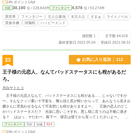
24h.ポイント
14pt
アが、社交力と頭脳で立ち向かう。 そう、全ては己の心の
30,100
4,578
位 / 228,643件
位 / 53,274件
小説
ファンタジー
平穏と、優雅なティータイムのために。 ◇ ◆ ◇ 最低
限の『貴族の義務』は果たしたい。 でもそれ以外は「自分が
異世界
ファンタジー
主人公最強
女主人公
ざまぁ
ライトノベル
やりたい事をする」生活を送りたい。 これはそんな願望を抱
貴族令嬢
頭脳戦
ハッピーエンド
く令嬢が、何故か自分の周りで次々に巻き起こる『面倒』を
次々へと蹴散らせていく物語・『効率主義な令嬢』シリーズ
の第6部作品です。 ※本作品までのあらすじを第1話に掲載し
感想数 1
文字数 64,416
ていますので、本編からでもお読みいただけます。 もし
最終更新日 2022.05.04
登録日 2021.08.31
「きちんと本作を最初から読みたい」と思ってくださった方
が居れば、第2部から読み進める事をオススメします。
（第1部は主人公の過去話のため、必読ではありません）
23
お気に入り追加
112
以下のリンクを、それぞれ画面下部（この画面では目次の
下、各話画面では「お気に入りへの登録」ボタンの下部）に
王子様の元恋人、なんてバッドステータスにも程があるだ
貼ってあります。 ●物語第1部・第2部へのリンク ●本シ
ろ。
リーズをより楽しんで頂ける『各話執筆裏話』へのリンク
月白ヤトヒコ
王子様の元恋人なんて、バッドステータスにも程がある……じゃないですか
ー。そんなクッソ重い十字架を、幾ら頭と尻が軽いからって、あんなうら若きお
嬢さんに背負わせるなんて可哀想にも程がありますよー。 王族の恋人のどこ
がバッドステータスだ？ 光栄に思いこそすれ、悪し様に言うのは不敬に過ぎ
る？ ははっ、ヤだわー。殿下ー、寝言は寝てから宣ってくださいよー。 ど
う考えったって『王子様の元恋人』なんて称号、バッドステータスですって。む
ファンタジー
完結
短編
R15
しろ、一度装着すると外れなくなる系の呪いの装備的な？ え～？ 不敬罪食
24h.ポイント
14pt
らわすぞって？ ヤだなー。俺のお仕事は、常日頃から『美女を集めて俺だけの