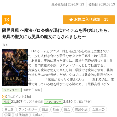
最終更新日 2026.04.23
登録日 2026.03.13
13
お気に入り追加
15
限界具現 〜魔法ゼロ令嬢が現代アイテムを呼び出したら、
祭具の聖女にも災具の魔女にもされました〜
ちぇ！
FPSゲームとアニメ、推し活だけを心の支えに生きてい
た、少し人付き合いが苦手なオタク女子高生・時任昇華。
ある日、事故に遭った彼女は、魔法と信仰が息づく異世界
で、名門貴族の令嬢・クロノ・ソーカとして転生する。
貴族なら魔法が使えて当たり前、学院では魔法と信仰、礼儀
作法を学ぶのが当然。だが、クロノには致命的な問題があっ
た。 『魔法がまったく使えない』 頼れるのは、前
世で知っている物を呼び出せる謎の力、｜限界具現《ゲンカ
イ・マテリアライズ》だけ。 現代アイテムを魔法に見せ
ファンタジー
連載中
長編
かけ、今日も必死に学院生活を乗り切るクロノ。けれど、ご
24h.ポイント
28pt
まかせばごまかすほど、周囲の勘違いはどこまでも加速して
21,807
3,530
位 / 228,643件
位 / 53,274件
小説
ファンタジー
いく。 ただし、限界具現も万能ではない。呼び出せるのは
前世で詳しく知っているものだけ。使える回数にも限りがあ
異世界
ファンタジー
魔法
転生
魔女
貴族令嬢
女主人公
り、失敗すれば魔法を使えないことが露見する危険もある。
学園
現代知識
勘違い
それでもクロノは、ライターやプラネタリウムのような平