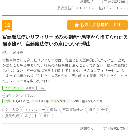
感想数 2
文字数 282,206
最終更新日 2019.09.07
登録日 2019.07.23
12
お気に入り追加
111
宮廷魔法使いリフィリーゼの大掃除〜馬車から捨てられた欠
陥令嬢が、宮廷魔法使いの座についた理由。
碧井 汐桜香
貴族令嬢として育ったリフィリーゼは、貴族として圧倒的に欠けている。 空気
を読むことを苦手として、暗黙の了解を推し量ることができない。他人の感情に
気がつけない。杓子定規に物事を判断してしまう。 そんなリフィリーゼは、父
によって馬車から捨てられた。人気のない、夜の街道で魔獣に襲われそうになっ
たリフィリーゼを救ったのは？
ファンタジー
連載中
長編
24h.ポイント
35pt
19,472
3,200
位 / 228,643件
位 / 53,274件
小説
ファンタジー
女主人公
ファンタジー
魔法
宮廷魔法使い
師弟
令嬢
貴族令嬢
虐げられ
適性
感想数 0
文字数 62,735