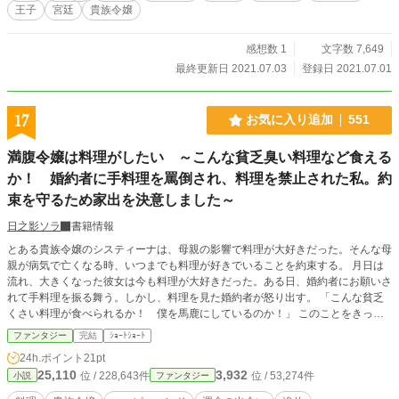
王子
宮廷
貴族令嬢
葉と思いを知ったアイリスは、彼の手を取る。 こうして新しい場所で、二度目
の錬金術師生活が始まる。 これは頑張り屋で負けず嫌いな女の子が、努力と人
の助けを受けながら、幸せを目指す物語。 その序章である。
感想数 1
文字数 7,649
最終更新日 2021.07.03
登録日 2021.07.01
17
お気に入り追加
551
満腹令嬢は料理がしたい ～こんな貧乏臭い料理など食える
か！ 婚約者に手料理を罵倒され、料理を禁止された私。約
束を守るため家出を決意しました～
日之影ソラ
書籍情報
とある貴族令嬢のシスティーナは、母親の影響で料理が大好きだった。そんな母
親が病気で亡くなる時、いつまでも料理が好きでいることを約束する。 月日は
流れ、大きくなった彼女は今も料理が大好きだった。ある日、婚約者にお願いさ
れて手料理を振る舞う。しかし、料理を見た婚約者が怒り出す。 「こんな貧乏
くさい料理が食べられるか！ 僕を馬鹿にしているのか！」 このことをきっか
けに関係は破綻、婚約も破棄されてしまう。大好きな料理を否定され、家からも
ファンタジー
完結
ｼｮｰﾄｼｮｰﾄ
追い出されそうになった彼女は決意する。 料理を続けるために家を出ること
24h.ポイント
21pt
を。 これは元令嬢の料理人が、本当の居場所を見つけるまでのお話。
25,110
3,932
位 / 228,643件
位 / 53,274件
小説
ファンタジー