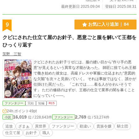
最終更新日 2025.09.04
登録日 2025.08.31
9
お気に入り追加
84
クビにされた仕立て屋のお針子、悪意ごと服を解いて王都を
ひっくり返す
茨野 三智
クビにされたお針子リゼには、服の縫い目から“作り手の悪
意”が見えるという異常な才能があった。 師匠に捨てられ王都
で働き始めた彼女は、高級ドレスや軍服に仕込まれた“意図的
な欠陥”を次々と見抜いていく。 それは事故ではなく、誰かが
仕掛けた罠だった。 「これでは……着る人がかわいそうで
す」 ただの修繕のはずが、王都の仕立て業界の闇を暴くこと
になっていく――。
ファンタジー
完結
短編
R15
24h.ポイント
49pt
16,019
2,769
位 / 228,643件
位 / 53,274件
小説
ファンタジー
追放
ざまぁ
異世界
ファンタジー
勘違い
貴族令嬢
騎士団
仕立て屋
お針子
職人