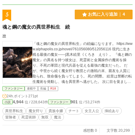
5
お気に入り追加
4
魂と鋼の魔女の異世界転生 続
神
「魂と鋼の魔女の異世界転生」の続編になります。 https://ww
w.alphapolis.co.jp/novel/761056080/512056116 現代に生き
残る最後の魔女――|黒木絵里《くろき えり》。 『魂と鋼の
魔女』の異名を持つ彼女は、死霊術と金属操作の魔術を操
り、不死の軍団と現代兵器を従える最強の魔女だった。 だ
が、中世から続く魔女狩り教団との激戦の末、親友を人質に
取られ、致命傷を負ってしまう。 死の間際。 絵里は禁断の転
生魔術を発動し、魂を異世界へ逃がした。 次に目を覚ました
時、彼女が転生していたのは――闇属性を持つ公爵令嬢、ク
ファンタジー
連載中
長編
R18
ロエ・ハートフィリアの身体だった。 しかし、その少女は周
24h.ポイント
271pt
囲から“出来損ない”と蔑まれていた。 感情的で癇癪持ち。 我
4,944
901
位 / 228,643件
位 / 53,274件
小説
ファンタジー
儘で傲慢。 闇属性を持つ不吉な存在として家族からも疎ま
れ、社交界でも孤立。 さらには第一王子へ執着し、聖女へ嫉
異世界転生
魔女狩り
貴族令嬢
チート
女主人公
挿絵あり
妬して問題を起こしたことで、完全に嫌われ者となってい
冒険者
死霊術師
無双
魔法
た。 だが。 その身体へ宿ったのは、死と戦場を知る最強の魔
女。 「……なるほど。随分と酷い環境ね」 闇属性の真価。
死霊術の本当の恐ろしさ。 そして、誰も到達したことのない
感想数 0
文字数 20,299