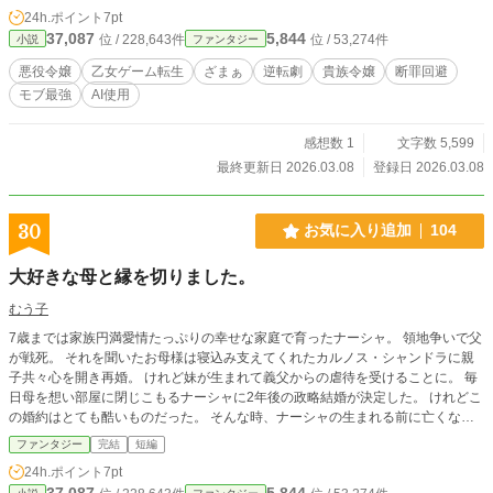
24h.ポイント
7pt
37,087
5,844
位 / 228,643件
位 / 53,274件
小説
ファンタジー
悪役令嬢
乙女ゲーム転生
ざまぁ
逆転劇
貴族令嬢
断罪回避
モブ最強
AI使用
感想数 1
文字数 5,599
最終更新日 2026.03.08
登録日 2026.03.08
30
お気に入り追加
104
大好きな母と縁を切りました。
むう子
7歳までは家族円満愛情たっぷりの幸せな家庭で育ったナーシャ。 領地争いで父
が戦死。 それを聞いたお母様は寝込み支えてくれたカルノス・シャンドラに親
子共々心を開き再婚。 けれど妹が生まれて義父からの虐待を受けることに。 毎
日母を想い部屋に閉じこもるナーシャに2年後の政略結婚が決定した。 けれどこ
の婚約はとても酷いものだった。 そんな時、ナーシャの生まれる前に亡くなっ
た父方のおばあさまと契約していた精霊と出会う。 そこで今までずっと近くに
ファンタジー
完結
短編
居てくれたメイドの裏切りを知り……
24h.ポイント
7pt
37,087
5,844