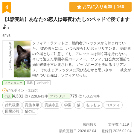
4
お気に入り追加
166
【1話完結】あなたの恋人は毎夜わたしのベッドで寝てます
よ。
ariya
ソフィア・ラテットは、婚約者アレックスから疎まれてい
た。 彼の傍らには、いつも愛らしい恋人リリアンヌ。 婚約者
の立場として注意しても、アレックスは聞く耳を持たない。
そして迎えた学園卒業パーティー。 ソフィアは公衆の面前で
婚約破棄を言い渡される。 ガッツポーズを決めるリリアン
ヌ。 そのままアレックスに飛び込むかと思いきや―― 彼女が
抱きついた先は、ソフィアだった。
ファンタジー
完結
ｼｮｰﾄｼｮｰﾄ
24h.ポイント
312pt
4,331
775
位 / 228,643件
位 / 53,274件
小説
ファンタジー
婚約破棄
貴族令嬢
貴族令息
学園
猫
もふもふ
コメディ
因果応報
猫の日
感想数 6
文字数 4,119
最終更新日 2026.02.04
登録日 2026.02.04