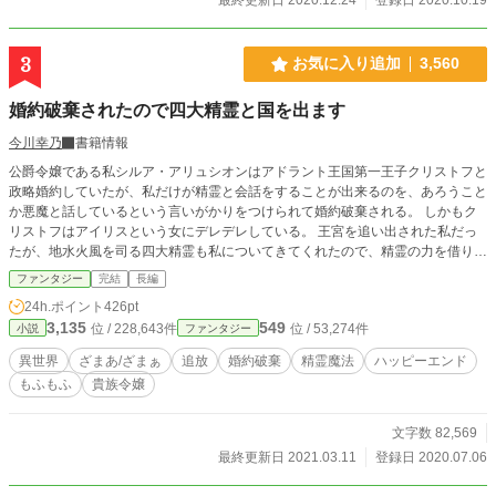
3
お気に入り追加
3,560
婚約破棄されたので四大精霊と国を出ます
今川幸乃
書籍情報
公爵令嬢である私シルア・アリュシオンはアドラント王国第一王子クリストフと
政略婚約していたが、私だけが精霊と会話をすることが出来るのを、あろうこと
か悪魔と話しているという言いがかりをつけられて婚約破棄される。 しかもク
リストフはアイリスという女にデレデレしている。 王宮を追い出された私だっ
たが、地水火風を司る四大精霊も私についてきてくれたので、精霊の力を借りた
私は強力な魔法を使えるようになった。 そして隣国マナライト王国の王子アル
ファンタジー
完結
長編
ツリヒトの招待を受けた。 一方、精霊の加護を失った王国には次々と災厄が訪
24h.ポイント
426pt
れるのだった。 ※「小説家になろう」「カクヨム」から転載 ※3/8～ 改稿中
3,135
549
位 / 228,643件
位 / 53,274件
小説
ファンタジー
異世界
ざまあ/ざまぁ
追放
婚約破棄
精霊魔法
ハッピーエンド
もふもふ
貴族令嬢
文字数 82,569
最終更新日 2021.03.11
登録日 2020.07.06