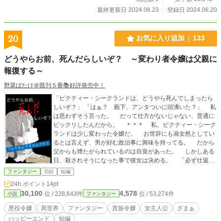
最終更新日 2024.06.23
登録日 2024.06.20
20
お気に入り追加
133
どうやらお前、死んだらしいぞ？ ～変わり者令嬢は父親に
報復する～
野菜ばたけ＠既刊５冊📚好評発売中！
「ビクティー・シークランドは、どうやら死んでしまったら
しいぞ？」 「はぁ？ 殿下、アンタついに頭沸いた？」 私
は思わずそう言った。 だって仕方がないじゃない、普通に
ビックリしたんだから。 ＊＊＊ 私、ビクティー・シーク
ランドは少し変わった令嬢だ。 お世辞にも淑女然としてい
るとは言えず、男が好む政治事に興味を持ってる。 だから
父からも煙たがられているのは自覚があった。 しかしある
日、殺されそうになった事で彼女は決める。 「必ず仕返し
してやろう」って。 そんな令嬢の人望と理性に支えられた
ファンタジー
完結
短編
大勝負をご覧あれ。
24h.ポイント
14pt
30,100
4,578
位 / 228,643件
位 / 53,274件
小説
ファンタジー
悪役令嬢
異世界
ファンタジー
貴族令嬢
女主人公
ざまぁ
ハッピーエンド
短編