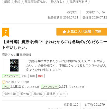
皇妃
側妃
無理矢理描写あり（挿入なし）
性的描写あり
感想数 0
文字数 35,374
最終更新日 2026.07.21
登録日 2026.07.12
7
お気に入り追加
750
【番外編】貴族令嬢に生まれたからには念願のだらだらニー
ト生活したい。
譚音アルン
書籍情報
『貴族令嬢に生まれたからには念願のだらだらニート生活し
たい。』の番外編です。 本編にくっつけるとスクロールが大
変そうなので別にしました。
ファンタジー
完結
長編
R15
24h.ポイント
85pt
11,513
2,173
位 / 228,643件
位 / 53,274件
小説
ファンタジー
貴族令嬢
番外編
馬の脚
異世界
転生
感想数 116
文字数 261,279