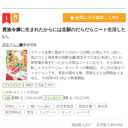
1
お気に入り追加
7,493
貴族令嬢に生まれたからには念願のだらだらニート生活した
い。
譚音アルン
書籍情報
ブラック企業に勤めてたのがいつの間にか死んでたっぽい。
気がつくと異世界の伯爵令嬢(第五子で三女)に転生していた。
前世働き過ぎだったから今世はニートになろう、そう決めた
私ことマリアージュ・キャンディの奮闘記。 ※この小説はフ
ィクションです。実在の国や人物、団体などとは関係ありま
せん。 ※2020-01-16より執筆開始。
ファンタジー
連載中
長編
R15
24h.ポイント
4,955pt
246
48
位 / 228,643件
位 / 53,274件
小説
ファンタジー
目指せニート
働いたら負け
自宅警備員
貴族令嬢
身分差
異世界転生
聖女
コメディー
ギャグ
レジーナ
感想数 1,017
文字数 1,969,662