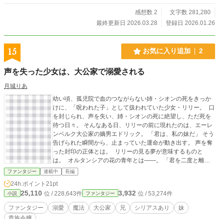
感想数 2
文字数 281,280
最終更新日 2026.03.28
登録日 2026.01.26
15
お気に入り追加
2
声を失った少女は、大公家で溺愛される
月城りあ
幼い頃、孤児院で血のつながらない姉・シオンの死をきっか
けに、「呪われた子」として扱われていた少女・リリー。 口
を封じられ、声を失い、姉・シオンの死に絶望し、ただ死を
待つ日々。 そんなある日、リリーの前に現れたのは、エーレ
ンベルク大公家の嫡男エドリック。 「君は、私の妹だ」 そう
告げられた瞬間から、止まっていた運命が動き出す。 声を奪
った封印の正体とは。 リリーの見る夢が意味するものと
は。 オルタンシアの花の青年とは――。 「君を二度と離さ
ない」 溺愛だけでは終わらない、声を奪われた少女の運命と
ファンタジー
連載中
長編
は。
24h.ポイント
21pt
25,110
3,932
位 / 228,643件
位 / 53,274件
小説
ファンタジー
ファンタジー
溺愛
魔法
大公家
兄
シリアスあり
妹
貴族令嬢