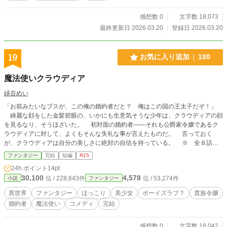
感想数 0
文字数 18,073
最終更新日 2026.03.20
登録日 2026.03.20
19
お気に入り追加
180
魔法使いクラウディア
緑谷めい
「お前みたいなブスが、この俺の婚約者だと？ 俺はこの国の王太子だぞ！」
綺麗な顔をした金髪碧眼の、いかにも生意気そうな少年は、クラウディアの顔
を見るなり、そうほざいた。 初対面の婚約者――それも公爵家令嬢であるク
ラウディアに対して、よくもそんな失礼な事が言えたものだ。 言っておく
が、クラウディアは自分の美しさに絶対の自信を持っている。 ※ 全８話完
結予定 ※ ボーイズラブのタグは保険です。
ファンタジー
完結
短編
R15
24h.ポイント
14pt
30,100
4,578
位 / 228,643件
位 / 53,274件
小説
ファンタジー
異世界
ファンタジー
ほっこり
美少女
ボーイズラブ？
貴族令嬢
婚約者
魔法使い
コメディ
完結
感想数 0
文字数 18,042