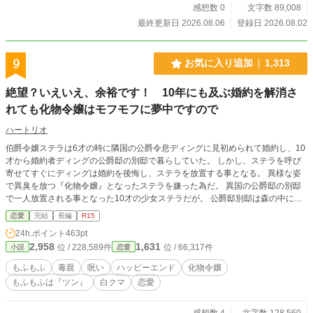
工房を開くことに。 すると、クロエの作る規格外のアイテム
感想数 0
文字数 89,008
（美味しいご飯付き）に惹きつけられ、辺境を治める「氷の
最終更新日 2026.08.06
登録日 2026.08.02
死神」と恐れられる最強の黒竜騎士・レオンハルトが毎日工
房に入り浸るようになってしまう。 冷酷無比なはずの彼だ
が、クロエの前では顔を真っ赤にする極度の甘党で……？ ​
9
お気に入り追加
1,313
「ク、クロエ……明日も君の焼いたクッキーを……いや、君
の手料理を食べに来てもいいだろうか？」 「ウチの娘に手を
絶望？いえいえ、余裕です！ 10年にも及ぶ婚約を解消さ
出したら、国ごと消し炭にするぞ辺境伯？」 ​無自覚チートな
れても化物令嬢はモフモフに夢中ですので
クロエの作るアイテムは辺境を救い、やがて王都のクソ家族
たちの耳にも届くが、いまさら戻れと言われてももう遅い。
ハートリオ
最強の神獣お姉様と、不器用で一途な最強騎士様に囲まれ、
不遇だった令嬢は幸せなスローライフを歩み始める！
伯爵令嬢ステラは6才の時に隣国の公爵令息ディングに見初められて婚約し、10
才から婚約者ディングの公爵邸の別邸で暮らしていた。 しかし、ステラを呼び
寄せてすぐにディングは婚約を後悔し、ステラを放置する事となる。 異様な姿
で異臭を放つ『化物令嬢』となったステラを嫌った為だ。 異国の公爵邸の別邸
で一人放置される事となった10才の少女ステラだが。 公爵邸別邸は森の中にあ
り、その森には白いモフモフがいたので。 『ツン』だけど優しい白クマさんが
恋愛
完結
長編
R15
いたので耐えられた。 更にある事件をきっかけに自分を取り戻した後は、ディ
24h.ポイント
463pt
ングの執事カロンと共に公爵家の仕事をこなすなどして暮らして来た。 だがス
2,958
1,631
位 / 228,589件
位 / 66,317件
小説
恋愛
テラが16才、王立高等学校卒業一ヶ月前にとうとう婚約解消され、ステラは公
爵邸を出て行く。 ステラを厄介払い出来たはずの公爵令息ディングはなぜかモ
もふもふ
毒親
呪い
ハッピーエンド
化物令嬢
ヤモヤする。 モヤモヤの理由が分からないまま、ステラが出て行った後の公爵
もふもふは『ツン』
白クマ
恋愛
邸では次々と不具合が起こり始めて―― 奇跡的に出会い、優しい時を過ごして
愛を育んだ一人と一頭（？）の愛の物語です。 ＊異世界、魔法のある世界で
す。 ＊色々ゆるゆるです。 ＊本作品の無断転載・AI学習への利用を禁止しま
感想数 4
文字数 128,560