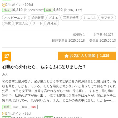
いたのだ。 「慰謝料で贅沢するまでは死ねない……」 そう強く心に誓いなが
24h.ポイント
106pt
ら、無人島での生活を始める。過酷な環境、頼れるのは前世で得た知識と社畜精
10,210
4,592
位 / 228,589件
位 / 66,317件
小説
恋愛
神だけ。 だが、そんなある日、砂浜に一人の少年が流れ着いてくる。 彼は公爵
家の嫡男として将来を期待された存在だった。 だが事故によって行方不明とな
ハッピーエンド
婚約破棄
ざまぁ
異世界転移
もふもふ
モフモフ
った彼は、すでに「死亡した者」として扱われ、叔父に跡継ぎの座を奪われただ
溺愛
女主人公
チート
身分差
けでなく、婚約者からも婚約破棄されてしまう。 すべてを失った少年と、すべ
てを捨てて生まれ変わった私。無人島という極限の環境の中で、二人は互いを支
え合って深い絆を育んでいく。 この作品は、幼女として転生した私が、婚約破
感想数 1
文字数 69,375
棄された公爵とともに生き、最後には溺愛されながら幸せに生きるハッピーエン
最終更新日 2025.05.18
登録日 2025.05.13
ドの物語である
27
お気に入り追加
1,839
召喚から外れたら、もふもふになりました？
みん
私の名前は望月杏子。家が隣だと言う事で幼馴染みの梶原陽真とは腐れ縁で、高
校も同じ。しかも、モテる。そんな陽真と仲が良い？と言うだけで目をつけられ
た私。 今日も女子達に嫌味を言われながら一緒に帰る事に。 すると、帰り道の
途中で、私達の足下が光り出し、慌てる陽真に名前を呼ばれたが、間に居た子に
突き飛ばされて─。 気が付いたら、１人、どこかの森の中に居た。しかも──も
ふもふになっていた！？ 他視点による話もあります。 ❋今作品も、ゆるふわ設
恋愛
完結
長編
R15
定となっております。独自の設定もあります。 メンタルも豆腐並みなので、軽
24h.ポイント
99pt
い気持ちで読んで下さい❋