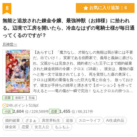
8
お気に入り追加
6
無能と追放された錬金令嬢、最強神獣（お姉様）に拾われ
る。辺境で工房を開いたら、冷血なはずの竜騎士様が毎日通
ってくるのですが？
月神世一
​【あらすじ】 「魔力なし、才能なしの無能は我が家には不要
だ。出ていけ！」 実家である伯爵家で、義母と義妹に虐げら
れ、父親からは見放され、婚約者だった王子にまで婚約破棄
された錬金術師の令嬢・クロエ（18歳）。 彼女は、魔物の森
へと無一文で追放されてしまう。 ​死を覚悟した森の奥深く。
クロエは瀕死の重傷を負った巨大な竜と出会う。 放っておけ
ず、彼女が手持ちの雑草と湧き水で【ポーション】を作って
与えると――竜の傷が一瞬で完治！ なんとクロエの持つユニ
ークスキル【万物昇華（アルケミー・オーバー）】は、触れ
恋愛
連載中
長編
た素材のポテンシャルを限界突破させ、神話級のアイテムを
24h.ポイント
519pt
作り出せる超絶チート能力だったのだ！（※本人は全く自覚
2,604
1,455
位 / 228,589件
位 / 66,317件
小説
恋愛
なし） ​恩を返そうと人化した竜の正体は、絶世の赤髪美女―
―伝説の最強火竜・イグニスだった。 「私を救ったのはお前
婚約破棄
ざまぁ
異世界転生
追放
スローライフ
AI生成作品
か？ ――ふふ、愛い奴め。今日から私が、お前を世界で一番
錬金術
恋愛
女主人公
もふもふ
甘やかしてやろう」 ​最強の神獣（お姉様）に過保護なまでに
溺愛されながら、クロエは辺境の街で念願だった小さな錬金