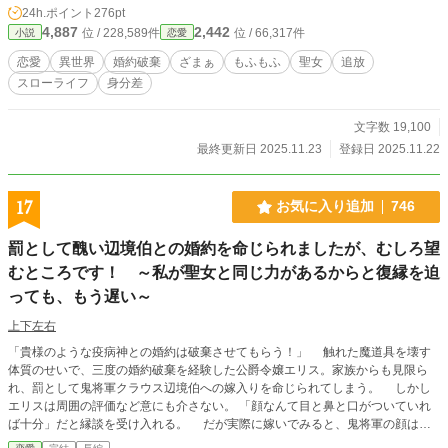
24h.ポイント
276pt
揮するリリアナの「聖女の力」。 彼女が何気なく白狼をブラッシングすると、
4,887
2,442
位 / 228,589件
位 / 66,317件
小説
恋愛
苦しんでいた皇帝の呪いが解け始め……？ 「余の呪いを解くどころか、極上の
手触りで撫でてくるとは……。貴様、責任を取って余の専属ブラッシング係にな
恋愛
異世界
婚約破棄
ざまぁ
もふもふ
聖女
追放
れ」 こうしてリリアナは、冷徹と恐れられる氷の皇帝（中身はツンデレもふも
スローライフ
身分差
ふ）に拾われ、帝国で溺愛されることに。 豪華な離宮で美味しい食事に、最高
のもふもふタイム。虐げられていた日々が嘘のような幸せスローライフが始ま
る。 一方、本物の聖女を追放してしまった祖国では、妹のミナが聖女の力を発
文字数 19,100
揮できず、大地が枯れ、疫病が蔓延し始めていた。 元婚約者や父が慌ててミレ
最終更新日 2025.11.23
登録日 2025.11.22
イユを連れ戻そうとするが、時すでに遅し。 「私の主人は、この可愛い狼様
（皇帝陛下）だけですので」 これは、すべてを奪われた令嬢が、最強のパート
ナーを得て幸せになり、自分を捨てた者たちを見返す逆転の物語。
17
お気に入り追加
746
罰として醜い辺境伯との婚約を命じられましたが、むしろ望
むところです！ ～私が聖女と同じ力があるからと復縁を迫
っても、もう遅い～
上下左右
「貴様のような疫病神との婚約は破棄させてもらう！」 触れた魔道具を壊す
体質のせいで、三度の婚約破棄を経験した公爵令嬢エリス。家族からも見限ら
れ、罰として鬼将軍クラウス辺境伯への嫁入りを命じられてしまう。 しかし
エリスは周囲の評価など意にも介さない。 「顔なんて目と鼻と口がついていれ
ば十分」だと縁談を受け入れる。 だが実際に嫁いでみると、鬼将軍の顔は認
識阻害の魔術によって醜くなっていただけで、魔術無力化の特性を持つエリス