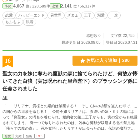
僕は生涯愛するから」 恩を感じており、純粋に喜ぶ彼を傷つ
4,067
2,141
位 / 228,589件
位 / 66,317件
小説
恋愛
けたくないイザベラは、そのラブレターは自分が書いたもの
だと偽ってしまう。 そんな危うい嘘から甘くて重い溺愛新
恋愛
ハッピーエンド
異世界
ざまぁ
王子
溺愛
一途
婚生活が始まったのだが、実はロイドにも隠し事があっ
もふもふ
執着
て…… 【一途な大型犬系王子と、思い切りのいい花嫁】 全2
章25話程度で完結保証 毎日更新 R18版をムーンライトノベ
ルズに投稿しています。
感想数 0
文字数 22,755
最終更新日 2026.08.05
登録日 2026.07.31
16
お気に入り追加
290
聖女の力を妹に奪われ魔獣の森に捨てられたけど、何故か懐
いてきた白狼（実は呪われた皇帝陛下）のブラッシング係に
任命されました
AK
「－－リリアナ、貴様との婚約は破棄する！ そして妹の功績を盗んだ罪で、こ
の国からの追放を命じる！」 公爵令嬢リリアナは、腹違いの妹・ミナの嘘によ
って「偽聖女」の汚名を着せられ、婚約者の第二王子からも、実の父からも絶縁
されてしまう。 身一つで放り出されたのは、凶暴な魔獣が跋扈する北の禁足地
『帰らずの魔の森』。 死を覚悟したリリアナが出会ったのは、伝説の魔獣フェ
ンリル——ではなく、呪いによって巨大な白狼の姿になった隣国の皇帝・アジュ
恋愛
完結
短編
R15
ラ四世だった！ 人間には効果が薄いが、動物に対しては絶大な癒やし効果を発