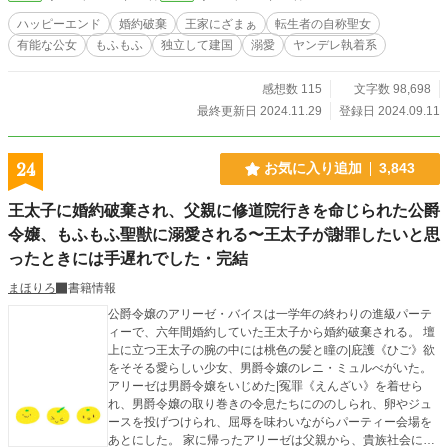
1……連載開始
ハッピーエンド
婚約破棄
王家にざまぁ
転生者の自称聖女
有能な公女
もふもふ
独立して建国
溺愛
ヤンデレ執着系
感想数 115
文字数 98,698
最終更新日 2024.11.29
登録日 2024.09.11
24
お気に入り追加
3,843
王太子に婚約破棄され、父親に修道院行きを命じられた公爵
令嬢、もふもふ聖獣に溺愛される〜王太子が謝罪したいと思
ったときには手遅れでした・完結
まほりろ
書籍情報
公爵令嬢のアリーゼ・バイスは一学年の終わりの進級パーテ
ィーで、六年間婚約していた王太子から婚約破棄される。 壇
上に立つ王太子の腕の中には桃色の髪と瞳の|庇護《ひご》欲
をそそる愛らしい少女、男爵令嬢のレニ・ミュルべがいた。
アリーゼは男爵令嬢をいじめた|冤罪《えんざい》を着せら
れ、男爵令嬢の取り巻きの令息たちにののしられ、卵やジュ
ースを投げつけられ、屈辱を味わいながらパーティー会場を
あとにした。 家に帰ったアリーゼは父親から、貴族社会に向