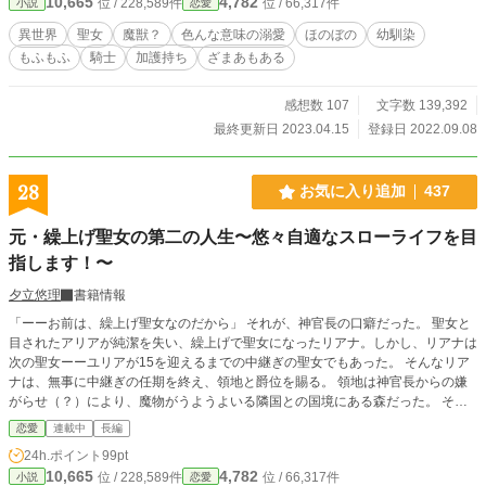
10,665
4,782
位 / 228,589件
位 / 66,317件
小説
恋愛
異世界
聖女
魔獣？
色んな意味の溺愛
ほのぼの
幼馴染
もふもふ
騎士
加護持ち
ざまあもある
感想数 107
文字数 139,392
最終更新日 2023.04.15
登録日 2022.09.08
28
お気に入り追加
437
元・繰上げ聖女の第二の人生〜悠々自適なスローライフを目
指します！〜
夕立悠理
書籍情報
「ーーお前は、繰上げ聖女なのだから」 それが、神官長の口癖だった。 聖女と
目されたアリアが純潔を失い、繰上げで聖女になったリアナ。しかし、リアナは
次の聖女ーーユリアが15を迎えるまでの中継ぎの聖女でもあった。 そんなリア
ナは、無事に中継ぎの任期を終え、領地と爵位を賜る。 領地は神官長からの嫌
がらせ（？）により、魔物がうようよいる隣国との国境にある森だった。 そん
な森でもリアナは、挫けず、めげず、むしろ喜んで向かう。 「いえーい、待っ
恋愛
連載中
長編
てろ私のスローライフ！」 しかし、聖女の聖なる力で悠々自適なスローライフ
24h.ポイント
99pt
を送っていると、面倒ごとが次々舞い込んできてーー！？ 神官長が、実は私の
10,665
4,782
位 / 228,589件
位 / 66,317件
小説
恋愛
ことが好きだった？ ……いや、今更言われても。 イケメンな生き霊です