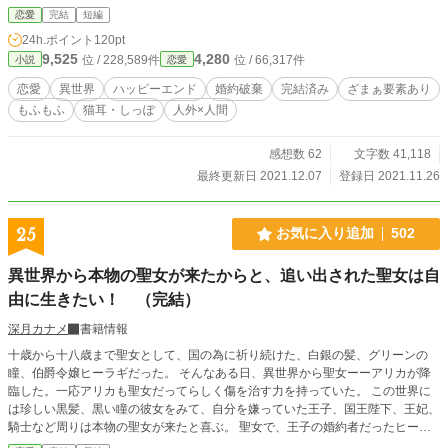
いてないと言われ修道院行きを命じられる。 修道院には人懐
恋愛
完結
短編
っこい仔猫がいて……アリーゼは仔猫の愛らしさにメロメロ
24h.ポイント
120pt
になる。 しかし仔猫の正体は聖獣で……。 表紙素材はあぐり
9,525
4,280
位 / 228,589件
位 / 66,317件
小説
恋愛
りんこ様よりお借りしております。 「Copyright（C）2021-
九頭竜坂まほろん」 ・ざまぁ有り（死ネタ有り）・ざまぁ回
恋愛
異世界
ハッピーエンド
婚約破棄
完結済み
ざまぁ要素あり
には「ざまぁ」と明記します。 ・婚約破棄、アホ王子、モフ
もふもふ
猫耳・しっぽ
人外×人間
モフ、猫耳、聖獣、溺愛。 2021/11/27HOTランキング3位、2
8日HOTランキング2位に入りました！ 読んで下さった皆
様、ありがとうございます！ 誤字報告ありがとうございま
感想数 62
文字数 41,118
す！ 大変助かっております！！ アルファポリスに先行投稿
最終更新日 2021.12.07
登録日 2021.11.26
しています。他サイトにもアップしています。
25
お気に入り追加
502
異世界から本物の聖女が来たからと、追い出された聖女は自
由に生きたい！ （完結）
深月カナメ
書籍情報
十歳から十八歳まで聖女として、国の為に祈り続けた、白銀の髪、グリーンの
瞳、伯爵令嬢ヒーラギだった。 そんなある日、異世界から聖女ーーアリカが降
臨した。一応アリカも聖女だってらしく傷を治す力を持っていた。 この世界に
は珍しい黒髪、黒い瞳の彼女をみて、自分を嫌っていた王子、国王陛下、王妃、
騎士など周りは本物の聖女が来たと喜ぶ。 聖女で、王子の婚約者だったヒーラ
ギは婚約破棄されてしまう。 ヒーラギは新しい聖女が現れたのなら、自分の役