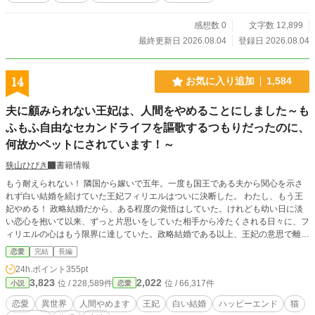
を圧倒。人間の姿となっても自分そのものを愛してくれるミリアとともに、二人
は幸せ溢れる結婚式を迎えるのだった。 最後の方に軽い性描写があるので苦手
感想数 0
文字数 12,899
な人はバックしてください。
最終更新日 2026.08.04
登録日 2026.08.04
14
お気に入り追加
1,584
夫に顧みられない王妃は、人間をやめることにしました～も
ふもふ自由なセカンドライフを謳歌するつもりだったのに、
何故かペットにされています！～
狭山ひびき
書籍情報
もう耐えられない！ 隣国から嫁いで五年。一度も国王である夫から関心を示さ
れず白い結婚を続けていた王妃フィリエルはついに決断した。 わたし、もう王
妃やめる！ 政略結婚だから、ある程度の覚悟はしていた。けれども幼い日に淡
い恋心を抱いて以来、ずっと片思いをしていた相手から冷たくされる日々に、フ
ィリエルの心はもう限界に達していた。政略結婚である以上、王妃の意思で離婚
はできない。しかしもうこれ以上、好きな人に無視される日々は送りたくないの
恋愛
完結
長編
だ。 離婚できないなら人間をやめるわ！ 王妃で、そして隣国の王女であるフィ
24h.ポイント
355pt
リエルは、この先生きていてもきっと幸せにはなれないだろう。生まれた時から
3,823
2,022
位 / 228,589件
位 / 66,317件
小説
恋愛
政治の駒。それがフィリエルの人生だ。ならばそんな「人生」を捨てて、人間以
外として生きたほうがましだと、フィリエルは思った。 これからは自由気まま
恋愛
異世界
人間やめます
王妃
白い結婚
ハッピーエンド
猫
な「猫生」を送るのよ！ フィリエルは少し前に知り合いになった、「廃墟の塔