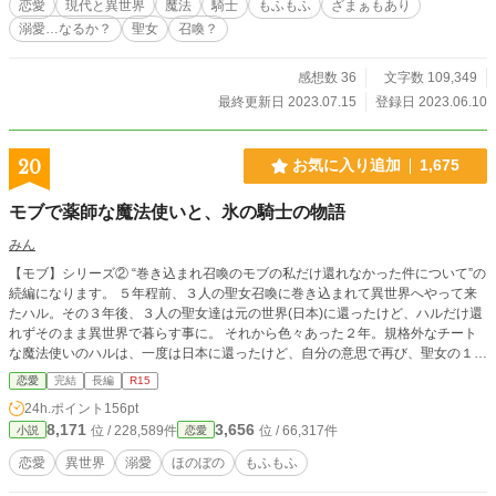
恋愛
現代と異世界
魔法
騎士
もふもふ
ざまぁもあり
溺愛…なるか？
聖女
召喚？
感想数 36
文字数 109,349
最終更新日 2023.07.15
登録日 2023.06.10
20
お気に入り追加
1,675
モブで薬師な魔法使いと、氷の騎士の物語
みん
【モブ】シリーズ② “巻き込まれ召喚のモブの私だけ還れなかった件について”の
続編になります。 ５年程前、３人の聖女召喚に巻き込まれて異世界へやって来
たハル。その３年後、３人の聖女達は元の世界(日本)に還ったけど、ハルだけ還
れずそのまま異世界で暮らす事に。 それから色々あった２年。規格外なチート
な魔法使いのハルは、一度は日本に還ったけど、自分の意思で再び、聖女の１人
─ミヤ─と一緒に異世界へと戻って来た。そんな２人と異世界の人達との物語で
恋愛
完結
長編
R15
す。 なろうさんでも投稿していますが、なろうさんでは閑話は省いて投稿して
24h.ポイント
156pt
います。
8,171
3,656
位 / 228,589件
位 / 66,317件
小説
恋愛
恋愛
異世界
溺愛
ほのぼの
もふもふ