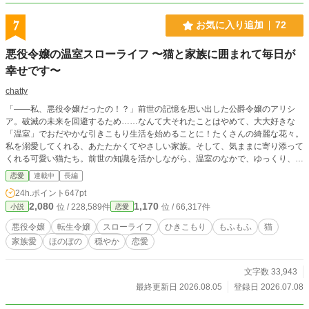
7
お気に入り追加
72
悪役令嬢の温室スローライフ 〜猫と家族に囲まれて毎日が
幸せです〜
chatty
「――私、悪役令嬢だったの！？」前世の記憶を思い出した公爵令嬢のアリシ
ア。破滅の未来を回避するため……なんて大それたことはやめて、大大好きな
「温室」でおだやかな引きこもり生活を始めることに！たくさんの綺麗な花々。
私を溺愛してくれる、あたたかくてやさしい家族。そして、気ままに寄り添って
くれる可愛い猫たち。前世の知識を活かしながら、温室のなかで、ゆっくり、ゆ
っくりと毎日の幸せを育てていく。咲きかけの蕾みたいに、恋がふわっと芽生え
恋愛
連載中
長編
たり。ちょっと嬉しくなるような、小さな奇跡が待っていたり。読めば、あなた
24h.ポイント
647pt
の“今日が少し好きになる”。迷い込んだ令嬢が贈る、お花ともふもふに満ちた、
2,080
1,170
位 / 228,589件
位 / 66,317件
小説
恋愛
やさしい転生スローライフファンタジー。 異世界食堂で国が変わる ― 悪役令嬢
に転生した元家事代行が“料理”で王国改革する話のリメイク版ですが前作を知ら
悪役令嬢
転生令嬢
スローライフ
ひきこもり
もふもふ
猫
なくてもお読み頂けます！
家族愛
ほのぼの
穏やか
恋愛
文字数 33,943
最終更新日 2026.08.05
登録日 2026.07.08