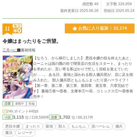
感想数 49
文字数 326,959
最終更新日 2025.06.28
登録日 2025.05.24
11
お気に入り追加
22,174
令嬢はまったりをご所望。
三月べに
書籍情報
【なろう、から移行しました】 悪役令嬢の役を終えたあと、
ローニャは国の隅の街で喫茶店の生活をスタート。まったり
を求めたが、言い寄る客ばかりで忙しく目眩を覚えていた
が……。 ある日、最強と謳われる獣人傭兵団が、店に足を踏
み入れた。 獣人傭兵団ともふもふまったり逆ハーライフ！
【第一章、第二章、第三章、第四章、第五章、六章完結で
す】 書籍①巻〜⑥巻、文庫本①〜④、コミックス①〜⑧巻発
売中！
恋愛
連載中
長編
24h.ポイント
440pt
3,115
1,702
位 / 228,589件
位 / 66,317件
小説
恋愛
悪役令嬢
まったり
最強
獣人
もふもふ
逆ハーレム
傭兵
魔法
レジーナ