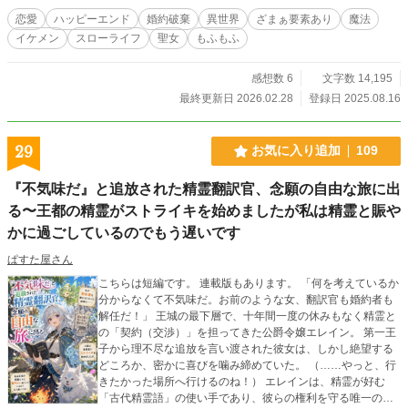
ね！！ ……って、王太子殿下の生き霊なんですか！？ かわいいもふもふー。
恋愛
ハッピーエンド
婚約破棄
異世界
ざまぁ要素あり
魔法
……星獣だなんて、聞いてない！！ リアナの、のんびり、たまにハプニングと
イケメン
スローライフ
聖女
もふもふ
ちょっぴりドキドキなスローライフ生活。 ※間違えられた番様があまりにもシ
リアスなので、息抜きにコメディーを始めました
感想数 6
文字数 14,195
最終更新日 2026.02.28
登録日 2025.08.16
29
お気に入り追加
109
『不気味だ』と追放された精霊翻訳官、念願の自由な旅に出
る〜王都の精霊がストライキを始めましたが私は精霊と賑や
かに過ごしているのでもう遅いです
ぱすた屋さん
こちらは短編です。 連載版もあります。 「何を考えているか
分からなくて不気味だ。お前のような女、翻訳官も婚約者も
解任だ！」 王城の最下層で、十年間一度の休みもなく精霊と
の「契約（交渉）」を担ってきた公爵令嬢エレイン。 第一王
子から理不尽な追放を言い渡された彼女は、しかし絶望する
どころか、密かに喜びを噛み締めていた。 （……やっと、行
きたかった場所へ行けるのね！） エレインは、精霊が好む
「古代精霊語」の使い手であり、彼らの権利を守る唯一の理