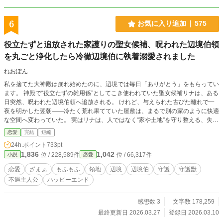
ます。内容はさほど、変わっておりません。 それにあたり、
栞を挟んでいただいている方、すみません。
6
お気に入り追加
575
役立たずと追放された家護りの聖女候補、呪われた辺境伯領
を丸ごと浄化したら冷徹辺境伯に執着溺愛されました
れおぽん
私を捨てた大神殿は崩れ始めたのに、辺境では毎日「ありがとう」をもらってい
ます。 神殿で“役立たずの雑用係”としてこき使われていた聖女候補リナは、ある
日突然、呪われた辺境伯領へ追放される。 けれど、与えられた古びた離れで一
夜を明かした翌朝――冷たく荒れ果てていた屋敷は、まるで別の家のように快適
な空間へ変わっていた。 実はリナは、人ではなく“家や土地”を守り整える、失わ
れた系譜《家護りの聖女》だったのだ。 彼女が館も井戸も畑も整えるたび、辺
恋愛
完結
短編
境の暮らしはよみがえり、冷徹と噂の辺境伯アシュレイはなぜか彼女を手放そう
24h.ポイント
733pt
としない。 一方、リナを追放した大神殿では奇跡が崩れ始め、彼女の力を奪っ
1,836
1,042
位 / 228,589件
位 / 66,317件
小説
恋愛
ていた不正まで明らかになっていき――。 これは、居場所を持てなかった少女
が、誰かの帰る家を守ることで、自分の帰る場所も手に入れる、追放ざまぁ×溺
恋愛
ざまぁ
もふもふ
領地
辺境
辺境伯
守護
守護獣
愛×領地再生ファンタジー。
不遇主人公
ハッピーエンド
感想数 3
文字数 178,259
最終更新日 2026.03.27
登録日 2026.03.10