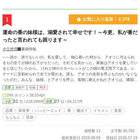
1
お気に入り追加
2,378
運命の番の妹様は、溺愛されて幸せです！～今更、私が番だ
ったと言われても困ります～
夕立悠理
書籍情報
――誰か、誰でもいいの。私を愛して。 物心着いた時から、アオリに与えられ
るもの全てが姉のお下がりだった。それでも良かった。家族はアオリを愛してい
ると信じていたから。 けれど姉のスカーレットがこの国の竜王陛下である、レ
ナードに見初められて全てが変わる。誰も、アオリの名前を呼ぶものがいなくな
ったのだ。みんな、妹様、とアオリを呼ぶ。孤独に耐えかねたアオリは、隣国へ
と旅にでることにした。──そこで、自分の本当の運命が待っているとも、知ら
恋愛
連載中
長編
R15
ずに。 ※以前投稿していた「竜王陛下の番……の妹様は、隣国で溺愛される」
24h.ポイント
38,554pt
のリメイクです。
31
27
位 / 228,589件
位 / 66,317件
小説
恋愛
恋愛
異世界
ハッピーエンド
番
魔法？
イケメン
美形
もふもふ
追放
感想数 13
文字数 30,783
最終更新日 2026.08.06
登録日 2026.07.19