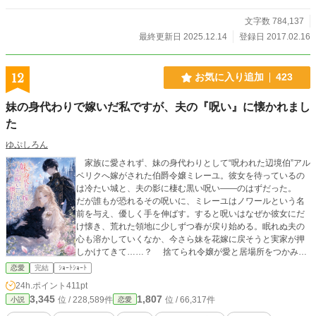
文字数 784,137
最終更新日 2025.12.14
登録日 2017.02.16
12
お気に入り追加
423
妹の身代わりで嫁いだ私ですが、夫の『呪い』に懐かれまし
た
ゆぷしろん
家族に愛されず、妹の身代わりとして“呪われた辺境伯”アル
ベリクへ嫁がされた伯爵令嬢ミレーユ。彼女を待っているの
は冷たい城と、夫の影に棲む黒い呪い――のはずだった。
だが誰もが恐れるその呪いに、ミレーユはノワールという名
前を与え、優しく手を伸ばす。すると呪いはなぜか彼女にだ
け懐き、荒れた領地に少しずつ春が戻り始める。眠れぬ夫の
心も溶かしていくなか、今さら妹を花嫁に戻そうと実家が押
しかけてきて……？ 捨てられ令嬢が愛と居場所をつかみ、
もふもふ守護獣と幸せを呼ぶ、癒やしと逆転の契約結婚ファ
恋愛
完結
ｼｮｰﾄｼｮｰﾄ
ンタジー！
24h.ポイント
411pt
3,345
1,807
位 / 228,589件
位 / 66,317件
小説
恋愛