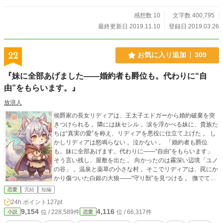
感想数 10
文字数 400,795
最終更新日 2019.11.10
登録日 2019.03.26
22
お気に入り追加
309
『妹に全部あげました――婚約者も爵位も。代わりに“自
由”をもらいます。』
放浪人
侯爵家の長女リディアは、王太子エドガーから婚約破棄を突
きつけられる 。隣には妹セシル 。涙を浮かべる妹に、貴族た
ちは“真実の愛”を称え、リディアを悪役に仕立て上げた 。 し
かしリディアは怒鳴らない 。泣かない 。 「婚約者も爵位
も。妹に全部あげます。代わりに――“自由”をもらいます」
そう言い残し、屋敷を出た 。 向かったのは霧深い辺境「ユノ
の谷」 。温泉と薬草の小さな村 。そこでリディアは、罠にか
かり傷ついた白銀の大狼――“守り獣”を見つける 。 撫でて癒
やした瞬間、守り獣は奇妙な共鳴を起こし、人に変わってし
恋愛
完結
短編
まう 。ただし人型は完全な人間ではなく、耳と尻尾、縦長の
24h.ポイント
127pt
瞳、熱い体温が残る 。そして言葉は話せない 。単語すらおぼ
9,154
4,116
位 / 228,589件
位 / 66,317件
小説
恋愛
つかない 。それでも守り獣は、リディアのそばでだけ安定
し、生きるために“保護”を必要としていた 。 「守り獣は聖遺