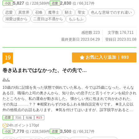
5,827
2,830
位 / 228,589件
位 / 66,317件
小説
恋愛
恋愛
異世界
召喚
魔導士
騎士
聖女
色んな意味でのすれ違い
溺愛は後から
二度目は不遇から
もふもふ
感想数 223
文字数 176,711
最終更新日 2023.04.29
登録日 2023.01.08
19
お気に入り追加
893
巻き込まれではなかった、その先で…
みん
10歳の頃に記憶を失った状態で倒れていた私も、今では25歳になった。そんな
ある日、職場の上司の奥さんから、知り合いの息子だと言うイケメンを紹介され
たところから、私の運命が動き出した。 懐かしい光に包まれて向かわされた、
その先は………？？ ❋相変わらずのゆるふわ＆独自設定有りです。 ❋主人公以
外の他視点のお話もあります。 ❋気を付けてはいますが、誤字脱字があると思
います。すみません。 ❋基本は１日１話の更新ですが、余裕がある時は２話投
恋愛
完結
短編
R15
稿する事もあります。
24h.ポイント
170pt
7,770
3,500
位 / 228,589件
位 / 66,317件
小説
恋愛