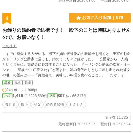
最終更新日 2026.08.06
登録日 2026.08.04
4
お気に入り追加
578
お飾りの婚約者で結構です！ 殿下のことは興味ありません
ので、お構いなく！
にのまえ
すでに寵愛する人がいる、殿下の婚約候補決めの舞踏会を開くと、王家の勅命
がドーリング公爵家に届くも、姉のミミリアは嫌がった。 公爵家から一人娘
という言葉に、舞踏会に参加することになった、ドーリング公爵家の次女・ミー
シャ。 家族の中で“役立たず”と蔑まれ、姉の身代わりとして差し出された彼女
の唯一の望みは――「舞踏会で、美味しい料理を食べること」。 だが、そん
な慎ましい願いとは裏腹に、 舞踏会の夜、思いもよらぬ出来事が起こりミー
恋愛
完結
長編
シャは前世、読んでいた小説の世界だと気付く。
24h.ポイント
908pt
1,419
807
位 / 228,589件
位 / 66,317件
小説
恋愛
異世界
殿下
聖女
婚約者候補
もふもふ
文字数 11,735
最終更新日 2025.06.25
登録日 2025.05.24