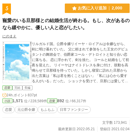
5
お気に入り追加
2,000
寵愛のいる旦那様との結婚生活が終わる。もし、次があるの
なら緩やかに、優しい人と恋がしたい。
にのまえ
リルガルド国。公爵令嬢リイーヤ・ロイアルは令嬢ながら、
剣に明け暮れていた。 父に頼まれて参加をした王女のデビュ
タントの舞踏会で、伯爵家コール・デトロイトと知り合い恋
に落ちる。 恋に浮かれて、剣を捨た。 コールと結婚をして初
夜を迎えた。 リイーヤはナイトドレスを身に付け、鼓動を高
鳴らせて旦那様を待っていた。しかし寝室に訪れた旦那から
出た言葉は「私は君を抱くことはない」「私には心から愛す
る人がいる」だった。 ショックを受けて、旦那には愛しても
られないと知る。しかし離縁したくてもリルガルド国では離
恋愛
完結
長編
縁は許されない。しかしリイーヤは二年待ち子供がいなけれ
24h.ポイント
837pt
ば離縁できると知る。 結婚二周年の食事の席で、旦那は義理
1,571
892
位 / 228,589件
位 / 66,317件
小説
恋愛
両親にリイーヤに子供ができたと言い出した。それに反論し
て自分は生娘だと医師の診断書を見せる。 混乱した食堂を後
恋愛
元公爵令嬢
もふもふ
日常ファンタジー
にして、リイーヤは馬に乗り伯爵家から出て行き国境を越え
違う国へと向かう。 もし、次があるのなら優しい人と恋がし
文字数 173,941
たいと…… お読みいただき、ありがとうございます。 エブリ
スタで四月に『完結』した話に差し替えいたいと思っており
最終更新日 2022.05.21
登録日 2021.02.04