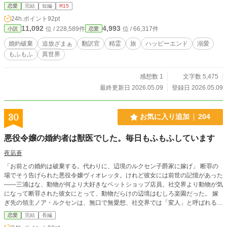
解者だった。 彼女が去り、聖女の「祈り」という名の雑音が
恋愛
完結
短編
R15
響き始めた途端、王都の精霊たちは一斉にストライキを宣言
24h.ポイント
92pt
する。 上水道は泥水が逆流し、灯りは消え、調理場からは火
11,092
4,993
位 / 228,589件
位 / 66,317件
小説
恋愛
が消えた。 「戻って契約書を書いてくれ！」と泣きつく王子
だが、もう遅い。 当のエレインは、憧れだった「水晶の湖」
婚約破棄
追放ざまぁ
翻訳官
精霊
旅
ハッピーエンド
溺愛
や「歌う花園」を巡る自由な旅を満喫中。 行く先々で、彼女
もふもふ
異世界
の言葉に感動した雪狐や雷鳥といった強力な精霊たちと「個
人契約」を結び、気づけば彼女の周りは賑やかで過保護な精
霊仲間でいっぱいに。 「私はもう、自分のためにこの声を紡
感想数 1
文字数 5,475
ぐと決めたのです」 氷の令嬢と呼ばれた翻訳官が、世界の声
最終更新日 2026.05.09
登録日 2026.05.09
を聞き、愛でる――これは、彼女が真の自由を手に入れるま
での物語。
30
お気に入り追加
204
悪役令嬢の婚約者は獣医でした。毎日もふもふしています
夜凪蒼
「お前との婚約は破棄する。代わりに、辺境のルクセン子爵家に嫁げ」 断罪の
場でそう告げられた悪役令嬢ヴィオレッタ。けれど彼女には前世の記憶があった
——三浦はな、動物が何より大好きなペットショップ店員。社交界より動物が気
になって断罪された彼女にとって、動物だらけの辺境はむしろ楽園だった。 嫁
ぎ先の領主ノア・ルクセンは、無口で無愛想、社交界では「変人」と呼ばれる獣
医。人より動物を愛する彼と、もふもふを愛する彼女。山羊のお産、懐かない
恋愛
完結
長編
鷹、領地を襲う疫病——前世の知識を武器に動物と向き合ううちに、ふたりの距