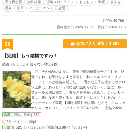
異世界恋愛
婚約破棄
辺境スローライフ
もふもふ
溺愛
ざまぁ
物だ。教会に引き渡せ」 王都から届く回収命令 。密猟者の影
温泉
薬草
ハッピーエンド
恋愛
。弱まる結界 。 ――守る側だったはずの獣が、道具として奪
われる世界で 。 リディアは初めて、自分の意志で誰かを守る
。
文字数 49,796
最終更新日 2026.03.08
登録日 2026.03.02
23
お気に入り追加
1,804
【完結】もう結構ですわ！
綾雅（りょうが）要らない悪役令嬢
どこぞの物語のように、夜会で婚約破棄を告げられる。結
構ですわ、お受けしますと返答し、私シャルリーヌ・リン・
ル・フォールは微笑み返した。 愚かな王子を擁するヴァロ
ワ王家は、あっという間に追い詰められていく。逆に、ル・
フォール公国は独立し、豊かさを享受し始めた。シャルリー
ヌは、豊かな国と愛する人、両方を手に入れられるのか！
ハッピーエンド確定 【同時掲載】小説家になろう、アルファ
ポリス、カクヨム、エブリスタ 2024/11/29……完結 2024/09/
12……小説家になろう 異世界日間連載 7位 恋愛日間連
恋愛
完結
長編
R15
載 11位 2024/09/12……エブリスタ、恋愛ファンタジー 1
24h.ポイント
120pt
位 2024/09/12……カクヨム恋愛日間 4位、週間 65位 202
9,525
4,280
位 / 228,589件
位 / 66,317件
小説
恋愛
4/09/12……アルファポリス、女性向けHOT 42位 2024/09/1