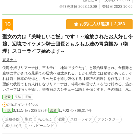
す。
最終更新日 2023.10.09
登録日 2023.10.09
10
お気に入り追加
2,353
聖女の力は「美味しいご飯」です！～追放されたお人好し令
嬢、辺境でイケメン騎士団長ともふもふ達の胃袋掴み（物
理）スローライフ始めます～
夏見ナイ
侯爵令嬢リリアーナは、王太子に「地味で役立たず」と婚約破棄され、食糧難と
魔物に脅かされる最果ての辺境へ追放される。しかし彼女には秘密があった。そ
れは前世日本の記憶と、食べた者を癒し強化する【奇跡の料理】を作る力！ 絶
望的な状況でもお人好しなリリアーナは、得意の料理で人々を助け始める。温か
いスープは病人を癒し、栄養満点のシチューは騎士を強くする。その噂は「氷の
辺境伯」兼騎士団長アレクシスの耳にも届き…。 最初は警戒していた彼も、彼
恋愛
完結
長編
女の料理とひたむきな人柄に胃袋も心も掴まれ、不器用ながらも溺愛するよう
24h.ポイント
440pt
に!? さらに、美味しい匂いに誘われたもふもふ聖獣たちも仲間入り！ 追放令嬢
3,115
1,702
位 / 228,589件
位 / 66,317件
小説
恋愛
が料理で辺境を豊かにし、冷徹騎士団長にもふもふ達にも愛され幸せを掴む、異
世界クッキング＆溺愛スローライフ！ 王都への爽快ざまぁも？
追放令嬢
聖女
もふもふ
溺愛
スローライフ
ファンタジー
成り上がり
ハッピーエンド