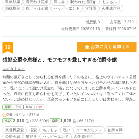
政略結婚
身代わり花嫁
異世界
呪われた辺境伯
もふもふ
姉妹格差
虐げられ令嬢
ハッピーエンド
守護獣
AI生成作品
感想数 3
文字数 13,379
最終更新日 2026.07.16
登録日 2026.07.16
13
お気に入り追加
8
猫顔公爵令息様と、モフモフを愛しすぎる伯爵令嬢
あずきまんま
無類の猫好きとして知られる伯爵令嬢ミリアのもとに、格上のヴォルティス公爵
家から突然の縁談が舞い込む。首を傾げながら向かった顔合わせの場に現れたの
は、呪いによって顔だけ完全な「猫」になってしまった公爵令息レインハルトだ
った。過去に何度も断られ心を閉ざしていたレインハルトは「断ってくれて構わ
ない」と諦め顔だったが、至高のモフモフを前にしたミリアは大歓喜し、即座に
婚約を承諾する。 当初は傷つくのを恐れて冷たく素っ気ない態度を取り続けて
恋愛
完結
短編
R15
いたレインハルトだったが、ミリアの一途で底なしの愛（ブラッシング）と温も
24h.ポイント
376pt
りに触れるうちに頑なな心が解け、やがて重すぎるほどの極上溺愛モードへと激
3,616
1,928
位 / 228,589件
位 / 66,317件
小説
恋愛
変。しかし結婚式を目前に控えたある日、二人が互いの愛を確かめ合う深々とし
た「誓いのキス」を交わしたことで、突如呪いが解け、レインハルトは社交界随
異世界恋愛
溺愛
もふもふ
呪い
クールからデレ
伯爵令嬢
一の超絶美形へと戻ってしまう。 最愛の「モフモフ」を失って絶望するミリア
公爵令息
猫好き
ハッピーエンド
AI生成作品
に対し、嫉妬混じりのレインハルトは甘い「おしおき（情熱的なキス）」で彼女