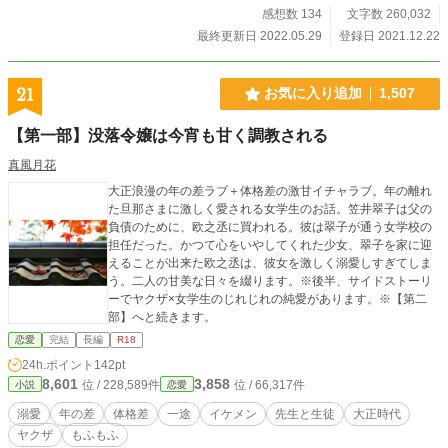
感想数 134
文字数 260,032
最終更新日 2022.05.29
登録日 2021.12.22
21
お気に入り追加
1,507
【第一部】没落令嬢は今宵も甘く調教される
真風月花
大正浪漫の年の差ラブ＋体格差の激甘イチャラブ。年の離れ
た旦那さまに激しく愛される女学生のお話。笠井翠子は父の
負債のために、欧之丞に買われる。彼は翠子が通う女学校の
担任だった。かつて心をいやしてくれた少女、翠子を家に迎
えることが出来た欧之丞は、彼女を激しく溺愛しすぎてしま
う。二人の甘美な日々を綴ります。※後半、サイドストーリ
ーでヤクザ×女学生のじれじれの純愛があります。※【第二
部】へと続きます。
恋愛
完結
長編
R18
24h.ポイント
142pt
8,601
3,858
位 / 228,589件
位 / 66,317件
小説
恋愛
溺愛
年の差
体格差
一途
イケメン
先生と生徒
大正時代
ヤクザ
もふもふ