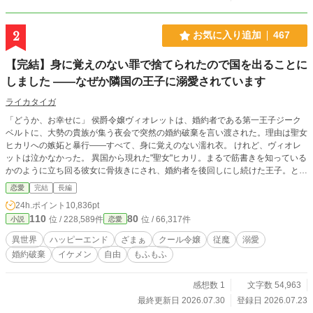
2
お気に入り追加
467
【完結】身に覚えのない罪で捨てられたので国を出ることに
しました ――なぜか隣国の王子に溺愛されています
ライカタイガ
「どうか、お幸せに」 侯爵令嬢ヴィオレットは、婚約者である第一王子ジーク
ベルトに、大勢の貴族が集う夜会で突然の婚約破棄を言い渡された。理由は聖女
ヒカリへの嫉妬と暴行――すべて、身に覚えのない濡れ衣。 けれど、ヴィオレ
ットは泣かなかった。 異国から現れた"聖女"ヒカリ。まるで筋書きを知っている
かのように立ち回る彼女に骨抜きにされ、婚約者を後回しにし続けた王子。とう
に冷めきった心で、ヴィオレットは静かに婚約破棄を受け入れる。 ――ずっ
恋愛
完結
長編
と、籠の中にいた。その扉が今、開かれたのなら。飛び立たない理由が、どこに
24h.ポイント
10,836pt
ある。 こうして彼女は、生まれ育った国を出る決意をする。誰にも縛られな
110
80
位 / 228,589件
位 / 66,317件
小説
恋愛
い、自由な人生を求めて。 やがて訪れる、一匹の従魔との出会い。そして、隣
国の王子レオンハルトとの、思いがけない邂逅 捨てられた令嬢が手に入れたの
異世界
ハッピーエンド
ざまぁ
クール令嬢
従魔
溺愛
は、想像もしなかった自由と、溢れるほどの寵愛だった。 一方その頃、彼女を
婚約破棄
イケメン
自由
もふもふ
失った婚約者は、聖女は――。 クールな令嬢の、静かで痛快な再出発。恋と自
由をつかむ物語、開幕です。
感想数 1
文字数 54,963
最終更新日 2026.07.30
登録日 2026.07.23