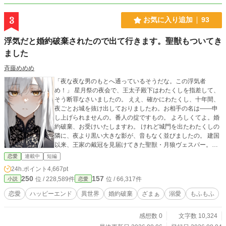
3
お気に入り追加
93
浮気だと婚約破棄されたので出て行きます。聖獣もついてき
ました
斉藤めめめ
「夜な夜な男のもとへ通っているそうだな。この浮気者
め！」 星月祭の夜会で、王太子殿下はわたくしを指差して、
そう断罪なさいましたの。 ええ、確かにわたくし、十年間、
夜ごとお城を抜け出しておりましたわ。お相手の名は――申
し上げられませんの。番人の掟ですもの。 よろしくてよ。婚
約破棄、お受けいたしますわ。 けれど城門を出たわたくしの
隣に、夜より黒い大きな影が、音もなく並びましたの。 建国
以来、王家の戴冠を見届けてきた聖獣・月狼ヴェスパー。わ
たくしが夜ごと通っていた「お相手」ですわ。 あら、いけま
恋愛
連載中
短編
せんわ。あなたが出て行ったら、この国、次の戴冠ができま
24h.ポイント
4,667pt
せんのよ? 「……ついてくるの、あなたの意思ですからね。
250
157
位 / 228,589件
位 / 66,317件
小説
恋愛
わたくし、存じませんからね」 これは、獣にだけは一度も嘘
をつかなかった令嬢の、もふもふな亡命の物語。
恋愛
ハッピーエンド
異世界
婚約破棄
ざまぁ
溺愛
もふもふ
感想数 0
文字数 10,324