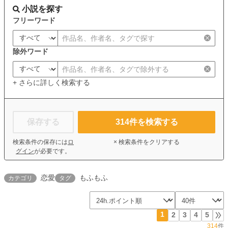
小説を探す
フリーワード
除外ワード
+ さらに詳しく検索する
保存する
314
件を検索する
検索条件の保存には
ロ
× 検索条件をクリアする
グイン
が必要です。
恋愛
もふもふ
カテゴリ
タグ
1
2
3
4
5
314
件