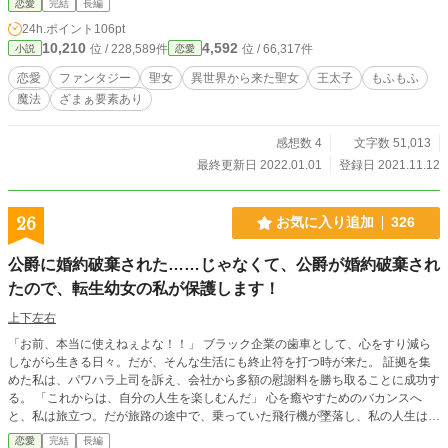
恋愛
完結
長編
目は終わった、これからは美味しいものをたくさん食べて、自由に生きると決め
24h.ポイント
106pt
た。
10,210
4,592
位 / 228,589件
位 / 66,317件
小説
恋愛
恋愛
ファンタジー
聖女
異世界から来た聖女
王太子
もふもふ
魔法
ざまぁ要素あり
感想数 4
文字数 51,013
最終更新日 2022.01.01
登録日 2021.11.12
26
お気に入り追加
326
公爵に婚約破棄された……じゃなくて、公爵が婚約破棄され
たので、転生幼女の私が保護します！
上下左右
「お前、本当に使えねぇよな！！」 ブラック企業の歯車として、心をすり減ら
しながら生きる日々。だが、そんな生活にも終止符を打つ時が来た。 証拠を集
めた私は、パワハラ上司を訴え、会社から多額の慰謝料を勝ち取ることに成功す
る。 「これからは、自分の人生を楽しむんだ」 心を癒やすためのバカンスへ
と、私は旅立つ。だが旅路の途中で、乗っていた飛行機が墜落し、私の人生は、
またしても一変してしまう。 目を覚ますと、異世界の無人島で幼女に転生して
恋愛
完結
長編