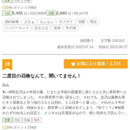
恋愛
完結
長編
は、彼が本当は美しい青年だと見抜いていた。 一方、エリスの特異な体質
24h.ポイント
248pt
に、元婚約者の伯爵が気づく。それは伝説の聖女と同じ力で、領地の繁栄を約束
5,455
2,680
位 / 228,589件
位 / 66,317件
小説
恋愛
するものだった。 伯爵は自分から婚約を破棄したにも関わらず、その決定を
覆すために復縁するための画策を始めるのだが・・・後悔してももう遅いと、ざ
婚約破棄
ざまぁ
もふもふ
モフモフ
溺愛
聖女
まぁな展開に発展していくのだった 本作は不遇だった令嬢が、最恐将軍に溺
ハッピーエンド
女主人公
追放
年の差
愛されて、幸せになるまでのハッピーエンドの物語である ※※小説家になろう
でも連載中※※
感想数 5
文字数 100,041
最終更新日 2025.07.14
登録日 2025.06.27
18
お気に入り追加
2,714
二度目の召喚なんて、聞いてません！
みん
私─神咲志乃は４年前の夏、たまたま学校の図書室に居た３人と共に異世界へと
召喚されてしまった。 その異世界で淡い恋をした。それでも、志乃は義務を果
たすと居残ると言う他の３人とは別れ、１人日本へと還った。 それから４年が
経ったある日。何故かまた、異世界へと召喚されてしまう。｢何で！？｣ ❋相変
わらずのゆるふわ設定と、メンタルは豆腐並みなので、軽い気持ちで読んでいた
だけると助かります。 ❋気を付けてはいますが、誤字が多いかもしれません。
恋愛
完結
長編
R15
❋他視点の話があります。
24h.ポイント
234pt