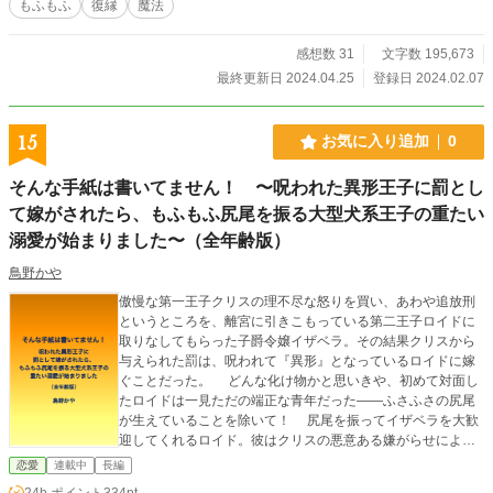
もふもふ
復縁
魔法
の魔女」に頼み込み、猫の姿に変えてもらう。 よし！楽しいセカンドラウフの
はじまりよ！――のはずが、何故か夫（国王）に拾われ、ペットにされてしまっ
て……。 「ふふ、君はふわふわで可愛いなぁ」 やめてえ！そんなところ撫でな
感想数 31
文字数 195,673
いで～！ 夫（人間）妻（猫）の奇妙な共同生活がはじまる――
最終更新日 2024.04.25
登録日 2024.02.07
15
お気に入り追加
0
そんな手紙は書いてません！ 〜呪われた異形王子に罰とし
て嫁がされたら、もふもふ尻尾を振る大型犬系王子の重たい
溺愛が始まりました〜（全年齢版）
鳥野かや
傲慢な第一王子クリスの理不尽な怒りを買い、あわや追放刑
というところを、離宮に引きこもっている第二王子ロイドに
取りなしてもらった子爵令嬢イザベラ。その結果クリスから
与えられた罰は、呪われて『異形』となっているロイドに嫁
ぐことだった。 どんな化け物かと思いきや、初めて対面し
たロイドは一見ただの端正な青年だった——ふさふさの尻尾
が生えていることを除いて！ 尻尾を振ってイザベラを大歓
迎してくれるロイド。彼はクリスの悪意ある嫌がらせによ
り、イザベラから甘いラブレターを受け取ったと誤解して大
恋愛
連載中
長編
喜びしていたのだ。 「僕を受け入れてくれた君だけを、
24h.ポイント
334pt