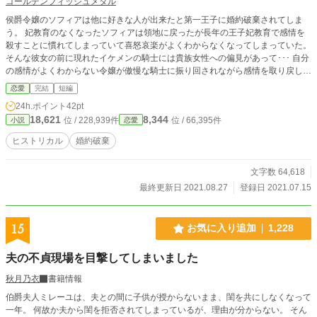
ゴールデンフィッシュメダル
侯爵令嬢のソフィアは他に好きな人が出来たと第一王子に婚約破棄されてしま
う。 妃教育のなくなったソフィアは領地に戻ったが長年の王子妃教育で感情を
殺すことに慣れてしまっていて喜怒哀楽がよくわからなくなってしまっていた。
そんな彼女の前に現れたイケメンの騎士には貴族女性への偏見があって･･･ 自分
の感情がよくわからない令嬢が傲慢な騎士に振り回されながら感情を取り戻して
いくお話。 ※ セバスティアーノ=ストウ侯爵令嬢シリーズ第二弾 第一弾の「心
恋愛
完結
短編
に決めた人が居ると旦那様は言った」より昔の話です。世界観は共有しています
24h.ポイント
42pt
が、第一弾を読まなくても問題なく読めます。登場人もリンクしません。 近世
18,621
8,344
位 / 228,939件
位 / 66,395件
小説
恋愛
末期のイギリスっぽい架空の国が舞台です。貴族制度など独自の設定がありま
す。
ヒストリカル
婚約破棄
文字数 64,618
最終更新日 2021.08.27
登録日 2021.07.15
15
お気に入り追加
1,228
夫の不貞現場を目撃してしまいました
秋月乃衣
書籍情報
伯爵夫人ミレーユは、夫との間に子供が授からないまま、閨を共にしなくなって
一年。 何故か夫から閨を拒否されてしまっているが、理由が分からない。 そん