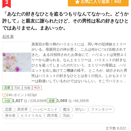
2
お気に入り追加
842
「あなたの好きなひとを盗るつもりなんてなかった。どうか
許して」と親友に謝られたけど、その男性は私の好きなひと
ではありません。まあいっか。
石河 翠
真面目が取り柄のハリエットには、同い年の従姉妹エミリー
がいる。母親同士の仲が悪く、二人は何かにつけ比較されて
きた。 ある日招待されたお茶会にて、ハリエットは突然エミ
リーから謝られる。なんとエミリーは、ハリエットの好きな
ひとを盗ってしまったのだという。エミリーの母親は、ハリ
エットを出し抜けてご機嫌の様子。 ところが、紹介された男
性はハリエットの好きなひととは全くの別人。しかもエミリ
ーは勘違いしているわけではないらしい。そこでハリエット
は伯母の誤解を解かないまま、エミリーの結婚式への出席を
恋愛
完結
短編
R15
希望し……。 母親の束縛から逃れて初恋を叶えるしたたかな
24h.ポイント
823pt
ヒロインと恋人を溺愛する腹黒ヒーローの恋物語。ハッピー
1,827
1,069
位 / 228,939件
位 / 66,395件
小説
恋愛
エンドです。 この作品は他サイトにも投稿しております。 扉
絵は写真ACよりチョコラテさまの作品(写真ID：23852097)
恋愛
異世界
ハッピーエンド
魔法
切ない
ファンタジー
をお借りしております。
身分差
ヒストリカル
西洋風
完結
文字数 8,022