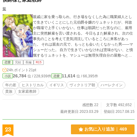
菊
親戚に家を乗っ取られ、行き場をなくした為に職業婦人とし
て生きていくことにした元伯爵令嬢のリュネットだが、何故
か職場で上手くいかない。仕事は順調だった筈なのに、雇用
主に突然解雇を言い渡される。 今日もまた解雇され、次の仕
事先のことを考えて意気消沈しているところに来客があっ
た。 それは親友の兄で、もっとも会いたくなかった男――マ
シューだった。 自力で生きていかなければ意味がない、と憤
慨するリュネットを、マシューは無理矢理自分の屋敷へと連
れ帰る。 「仕事なら僕があげる。きみはここで働けばいい」
恋愛
完結
長編
R15
女たらしだけど恋愛童貞な年上侯爵様と男性が苦手な恋愛潔
24h.ポイント
21pt
癖症気味元お嬢様の恋物語…の、筈。 ※本編全40話＋番外編
26,784
11,614
位 / 228,939件
位 / 66,395件
小説
恋愛
ちょこっと。
年の差
ヒストリカル
イギリス
ヴィクトリア朝
ハーレクイン
貴族
女家庭教師
感想数 22
文字数 492,652
最終更新日 2023.03.29
登録日 2017.08.15
23
お気に入り追加
469