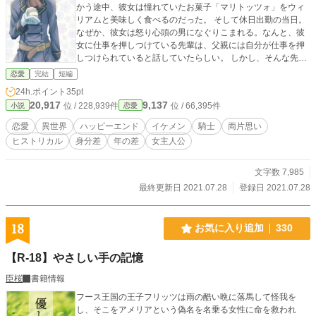
かう途中、彼女は憧れていたお菓子「マリトッツォ」をウィ
リアムと美味しく食べるのだった。 そして休日出勤の当日。
なぜか、彼女は怒り心頭の男になぐりこまれる。なんと、彼
女に仕事を押しつけている先輩は、父親には自分が仕事を押
しつけられていると話していたらしい。 しかし、そんな先輩
にも実は誰にも相談できない事情があったのだ。ピンチに陥
恋愛
完結
短編
る彼女を救ったのは、やはりウィリアム。ふたりの距離は急
24h.ポイント
35pt
速に近づいて……。 何事にも真面目で一生懸命な主人公と、
20,917
9,137
位 / 228,939件
位 / 66,395件
小説
恋愛
誠実な騎士との恋物語。 扉絵は管澤捻さまに描いていただき
ました。 小説家になろう及びエブリスタにも投稿しておりま
恋愛
異世界
ハッピーエンド
イケメン
騎士
両片思い
す。
ヒストリカル
身分差
年の差
女主人公
文字数 7,985
最終更新日 2021.07.28
登録日 2021.07.28
18
お気に入り追加
330
【R-18】やさしい手の記憶
臣桜
書籍情報
フース王国の王子フリッツは雨の酷い晩に落馬して怪我を
し、そこをアメリアという偽名を名乗る女性に命を救われ