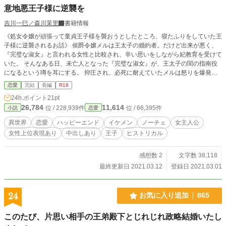
意地悪王子様に逆襲を
吉川一巳／森川茉里
書籍情報
《処女令嬢が頑張って童貞王子様を襲おうとしたところ、寝たふりをしていた王
子様に逆襲されるお話》 侯爵令嬢メルは王太子の婚約者。だけど出来が悪く、
『完璧な淑女』と言われる女性と比較され、辛い思いをしながら妃教育を受けて
いた。 そんなある日、未亡人となった『完璧な淑女』が、王太子の閨の指南役
になるという噂を耳にする。 抑圧され、必死に耐えていたメルは怒りを爆発さ
せ、王太子を性的な意味で襲撃するが…… 似非イギリスのヴィクトリア朝な異
恋愛
完結
長編
R18
世界が舞台です。 女性上位表現がありますが即ひっくり返ります。
24h.ポイント
21pt
26,784
11,614
位 / 228,939件
位 / 66,395件
小説
恋愛
異世界
恋愛
ハッピーエンド
イケメン
ノーチェ
女主人公
女性上位表現あり
中出しあり
王子
ヒストリカル
感想数 2
文字数 38,118
最終更新日 2021.03.12
登録日 2021.03.01
24
お気に入り追加
865
このたび、片思い相手の王弟殿下とじれじれ政略結婚いたし