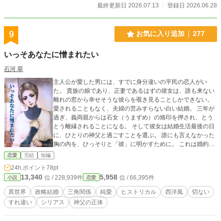
最終更新日 2026.07.13
登録日 2026.06.28
9
お気に入り追加
277
いっそあなたに憎まれたい
石河 翠
主人公が愛した男には、すでに身分違いの平民の恋人がい
た。 貴族の娘であり、正妻であるはずの彼女は、誰も来ない
離れの窓から幸せそうな彼らを覗き見ることしかできない。
愛されることもなく、夫婦の営みすらない白い結婚。 三年が
過ぎ、義両親からは石女（うまずめ）の烙印を押され、とう
とう離縁されることになる。 そして彼女は結婚生活最後の日
に、ひとりの神父と過ごすことを選ぶ。 誰にも言えなかった
胸の内を、ひっそりと「彼」に明かすために。 これは婚約破
棄もできず、悪役令嬢にもドアマットヒロインにもなれなか
恋愛
完結
短編
った、ひとりの愚かな女のお話。 この作品は小説家になろう
24h.ポイント
78pt
にも投稿しております。 扉絵は、汐の音様に描いていただき
13,340
5,958
位 / 228,939件
位 / 66,395件
小説
恋愛
ました。ありがとうございます。
異世界
政略結婚
三角関係
純愛
ヒストリカル
西洋風
切ない
すれ違い
シリアス
神父の正体