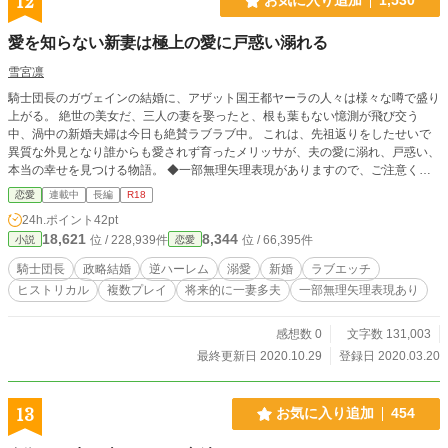
12
お気に入り追加
1,530
愛を知らない新妻は極上の愛に戸惑い溺れる
雪宮凛
騎士団長のガヴェインの結婚に、アザット国王都ヤーラの人々は様々な噂で盛り
上がる。 絶世の美女だ、三人の妻を娶ったと、根も葉もない憶測が飛び交う
中、渦中の新婚夫婦は今日も絶賛ラブラブ中。 これは、先祖返りをしたせいで
異質な外見となり誰からも愛されず育ったメリッサが、夫の愛に溺れ、戸惑い、
本当の幸せを見つける物語。 ◆一部無理矢理表現がありますので、ご注意くだ
さい。 微エロ回にはタイトル横に☆、エロ回にはタイトル横に★がついていま
恋愛
連載中
長編
R18
す。 ムーンライトノベルズより転載。 ストックが無くなったら不定期更新にな
24h.ポイント
42pt
ります。あらかじめご了承ください。
18,621
8,344
位 / 228,939件
位 / 66,395件
小説
恋愛
騎士団長
政略結婚
逆ハーレム
溺愛
新婚
ラブエッチ
ヒストリカル
複数プレイ
将来的に一妻多夫
一部無理矢理表現あり
感想数 0
文字数 131,003
最終更新日 2020.10.29
登録日 2020.03.20
13
お気に入り追加
454