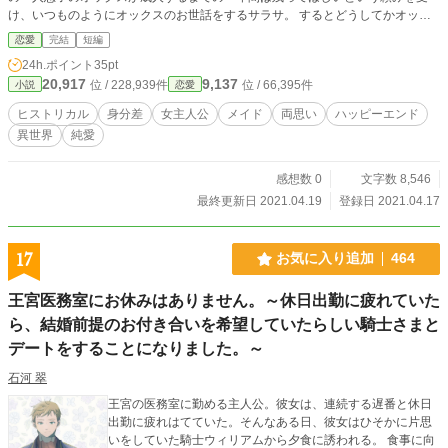
け、いつものようにオックスのお世話をするサラサ。 するとどうしてかオック
スは真面目に勉強を始め、社会勉強と評してサラサと一緒に何度もお出かけをす
恋愛
完結
短編
るようになった。 好みの宝石を聞かれたり、ドレスを着せられたり、さらには
24h.ポイント
35pt
何度も自分の好きな料理を食べさせてもらったりしながらも、あくまでも社会勉
20,917
9,137
位 / 228,939件
位 / 66,395件
小説
恋愛
強と言い続けるオックス。 二人の甘酸っぱい日々と夫婦になるまでの物語。
ヒストリカル
身分差
女主人公
メイド
両思い
ハッピーエンド
異世界
純愛
感想数 0
文字数 8,546
最終更新日 2021.04.19
登録日 2021.04.17
17
お気に入り追加
464
王宮医務室にお休みはありません。～休日出勤に疲れていた
ら、結婚前提のお付き合いを希望していたらしい騎士さまと
デートをすることになりました。～
石河 翠
王宮の医務室に勤める主人公。彼女は、連続する遅番と休日
出勤に疲れはてていた。そんなある日、彼女はひそかに片思
いをしていた騎士ウィリアムから夕食に誘われる。 食事に向