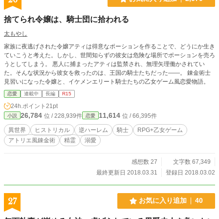
捨てられ令嬢は、騎士団に拾われる
太もやし
家族に夜逃げされた令嬢アティは得意なポーションを作ることで、どうにか生き
ていこうと考えた。しかし、世間知らずの彼女は危険な場所でポーションを売ろ
うとしてしまう。 悪人に捕まったアティは監禁され、無理矢理働かされてい
た。そんな状況から彼女を救ったのは、王国の騎士たちだった――。 錬金術士
見習いになった令嬢と、イケメンエリート騎士たちの乙女ゲーム風恋愛物語。
恋愛
連載中
長編
R15
24h.ポイント
21pt
26,784
11,614
位 / 228,939件
位 / 66,395件
小説
恋愛
異世界
ヒストリカル
逆ハーレム
騎士
RPG+乙女ゲーム
アトリエ風錬金術
精霊
溺愛
感想数 27
文字数 67,349
最終更新日 2018.03.31
登録日 2018.03.02
27
お気に入り追加
40