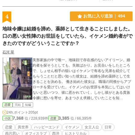
4
お気に入り追加
494
地味令嬢は結婚を諦め、薬師として生きることにしました。
口の悪い女性陣のお世話をしていたら、イケメン婚約者がで
きたのですがどういうことですか？
石河 翠
美形家族の中で唯一、地味顔で存在感のないアイリーン。婚
約者を探そうとしても、失敗ばかり。お見合いをしたところ
で、しょせん相手の狙いはイケメンで有名な兄弟を紹介して
もらうことだと思い知った彼女は、結婚を諦め薬師として生
きることを決める。 働き始めた彼女は、職場の同僚からアプ
ローチを受けていた。イケメンのお世辞を本気にしてはいけ
ないと思いつつ、彼に惹かれていく。しかし彼がとある貴族
令嬢に想いを寄せ、あまつさえ求婚していたことを知
り……。 初恋から逃げ出そうとする自信のないヒロインと、
恋愛
完結
短編
大好きな彼女の側にいるためなら王子の地位など喜んで捨て
24h.ポイント
205pt
てしまう一途なヒーローの恋物語。ハッピーエンドです。 こ
7,368
3,385
位 / 228,939件
位 / 66,395件
小説
恋愛
の作品は、小説家になろう及びエブリスタにも投稿しており
ます。 扉絵はあっきコタロウさまに描いていただきました。
恋愛
異世界
ハッピーエンド
イケメン
女主人公
日常
両片思い
オフィスラブ
西洋
ヒストリカル