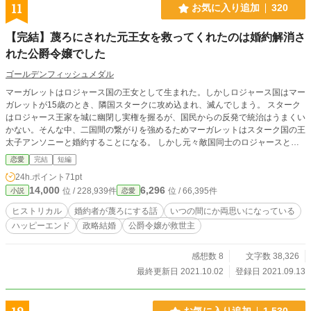
11
お気に入り追加
320
【完結】蔑ろにされた元王女を救ってくれたのは婚約解消さ
れた公爵令嬢でした
ゴールデンフィッシュメダル
マーガレットはロジャース国の王女として生まれた。しかしロジャース国はマー
ガレットが15歳のとき、隣国スタークに攻め込まれ、滅んでしまう。 スターク
はロジャース王家を城に幽閉し実権を握るが、国民からの反発で統治はうまくい
かない。そんな中、二国間の繋がりを強めるためマーガレットはスターク国の王
太子アンソニーと婚約することになる。 しかし元々敵国同士のロジャースとス
ターク。 マーガレットはスタークの王宮に行くが、王太子からは無視され厳し
恋愛
完結
短編
い王太子妃教育のせいで寝る時間もとれない。 いつも睡眠不足で仕方なく隈を
24h.ポイント
71pt
隠す化粧をするが、そのせいでいつの間にかロジャースの娼婦というあだ名がつ
14,000
6,296
位 / 228,939件
位 / 66,395件
小説
恋愛
くのだった。 そんな窮地を救ってくれたのは、アンソニーの元婚約者で公爵令
嬢でした。 ※ ロジャース国はアジア的な架空の文化を持ちますが、民族的には
ヒストリカル
婚約者が蔑ろにする話
いつの間にか両思いになっている
スターク国と同じようなヨーロッパ的な民族という設定です。
ハッピーエンド
政略結婚
公爵令嬢が救世主
感想数 8
文字数 38,326
最終更新日 2021.10.02
登録日 2021.09.13