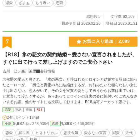
溺愛
ざまぁ
もう遅い
恋愛
感想数 5
文字数 62,169
最終更新日 2026.02.26
登録日 2026.01.31
7
お気に入り追加
2,089
【R18】氷の悪女の契約結婚～愛さない宣言されましたが、
すぐに出て行って差し上げますのでご安心下さい
吉川一巳／森川茉里
書籍情報
老侯爵の愛人と噂され、『氷の悪女』と呼ばれるヒロインと結婚する羽目に陥っ
たヒーローが、「爵位と資産の為に結婚はするが、お前みたいな穢らわしい女に
手は出さない。恋人がいて、その女を実質の妻として扱うからお前は出ていけ」
と宣言して冷たくするが、色々あってヒロインの真実の姿に気付いてごめんなさ
いするお話。他のサイトにも投稿しております。R18描写ノーカット版です。
恋愛
完結
長編
R18
24h.ポイント
134pt
9,687
4,363
位 / 228,939件
位 / 66,395件
小説
恋愛
恋愛
異世界
ヒストリカル
悪役令嬢
愛さない宣言
溺愛
近代
らぶえっち
執着