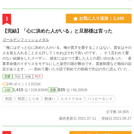
1
お気に入り追加
2,166
【完結】「心に決めた人がいる」と旦那様は言った
ゴールデンフィッシュメダル
「俺にはずっと心に決めた人がいる。俺が貴方を愛することはない。貴女はその
人を迎え入れることさえ許してくれればそれで良いのです。」 そう言われて愛
のない結婚をしたスーザン。 彼女にはかつて愛した人との思い出があった･･･ 産
業革命後のイギリスをモデルにした架空の国が舞台です。貴族制度など独自の設
定があります。 ---- 初めて書いた小説で初めての投稿で沢山の方に読んでいただ
き驚いています。 終わり方が納得できない！という方が多かったのでエピロー
恋愛
完結
短編
R15
グを追加します。 お読みいただきありがとうございます。
24h.ポイント
1,022pt
1,415
835
位 / 228,939件
位 / 66,395件
小説
恋愛
初恋
初恋こじらせ
勘違い
ヒストリカル
ハッピーエンド
文字数 34,905
最終更新日 2021.07.11
登録日 2021.06.27