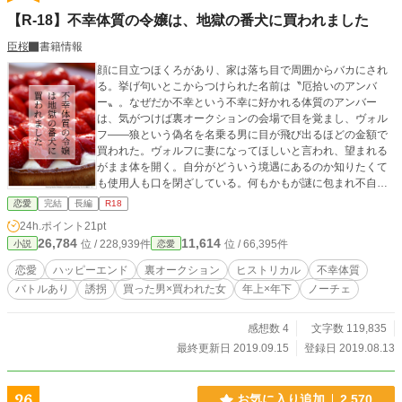
【R-18】不幸体質の令嬢は、地獄の番犬に買われました
臣桜
書籍情報
顔に目立つほくろがあり、家は落ち目で周囲からバカにされ
る。挙げ句いとこからつけられた名前は〝厄拾いのアンバ
ー〟。なぜだか不幸という不幸に好かれる体質のアンバー
は、気がつけば裏オークションの会場で目を覚まし、ヴォル
フ――狼という偽名を名乗る男に目が飛び出るほどの金額で
買われた。ヴォルフに妻になってほしいと言われ、望まれる
がまま体を開く。自分がどういう境遇にあるのか知りたくて
も使用人も口を閉ざしている。何もかもが謎に包まれ不自由
な状態で、アンバーは夫となるヴォルフの秘密を知り、事件
恋愛
完結
長編
R18
に巻き込まれてゆく――。 ※ムーンライトノベルズ様でも連
24h.ポイント
21pt
載しています ※表紙はかんたん表紙メーカーで作成しました
26,784
11,614
位 / 228,939件
位 / 66,395件
小説
恋愛
恋愛
ハッピーエンド
裏オークション
ヒストリカル
不幸体質
バトルあり
誘拐
買った男×買われた女
年上×年下
ノーチェ
感想数 4
文字数 119,835
最終更新日 2019.09.15
登録日 2019.08.13
26
お気に入り追加
2,570