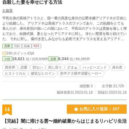
自殺した妻を幸せにする方法
久留茶
平民出身の英雄アトラスと、国一番の高貴な身分の公爵令嬢アリアドネが王命に
より結婚した。 アリアドネは英雄アトラスのファンであり、この結婚をとても
喜んだが、身分差別の強いこの国において、平民出のアトラスは貴族を激しく憎
んでおり、結婚式後、妻となったアリアドネに対し、冷たい態度を取り続けてい
た。 それに対し、傷付き悲しみながらも必死で夫アトラスを支えるアリアドネ
だったが、ある日、戦にて屋敷を留守にしているアトラスのもとにアリアドネが
恋愛
完結
短編
R15
亡くなったとの報せが届く。 アリアドネの死によって、アトラスは今迄の自分
24h.ポイント
42pt
の妻に対する行いを激しく後悔する。 そしてアトラスは亡くなったアリアドネ
18,621
8,344
位 / 228,939件
位 / 66,395件
小説
恋愛
の為にある決意をし、行動を開始するのであった。 ＊小説家になろうにも掲載
しています。 ＊前半は暗めですが、後半は甘めの展開となっています。 ＊少し
異世界
恋愛
切ない
死に戻り
ざまぁ
ハッピーエンド
身分差
長めの短編となっていますが、最後まで読んで頂けると嬉しいです。
ヒストリカル
健気なヒロイン
前半クズ後半溺愛ヒーロー
感想数 3
文字数 21,725
最終更新日 2023.01.18
登録日 2023.01.18
14
お気に入り追加
207
【完結】闇に溶ける雲〜婚約破棄からはじまるリハビリ生活