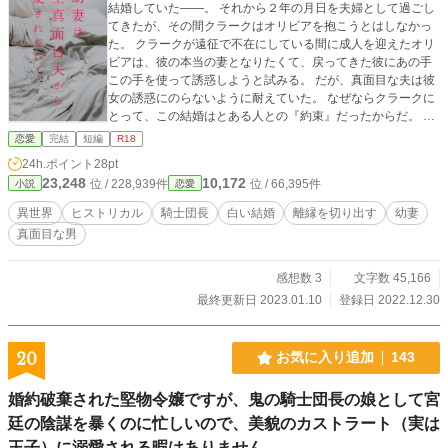
結婚していた――。 それから２年の月日を夫婦として過ごし
てきたが、その間クラークはオリビアを抱こうとはしなかっ
た。 クラークが遠征で不在にしている間に成人を迎えたオリ
ビアは、彼の本当の妻となりたくて、戻ってきた彼にあの手
この手を使って誘惑しようと試みる。 だが、真面目な夫は彼
女の誘惑にのらないように耐えていた。 なぜならクラークに
とって、この結婚はとある人との『約束』だったからだ。 彼
女が成人を迎えた今、クラークはオリビアには本当に好きな
恋愛
完結
短編
R18
人と幸せになってもらいたいと願っているのだ――。 ※ラス
24h.ポイント
28pt
トにがっつりとR18描写（性描写）が入ります。 ※『この物
23,248
10,172
位 / 228,939件
位 / 66,395件
小説
恋愛
語は、法律・法令に反する行為を容認・推奨するものではあ
りません』 ※物語の世界では成人したら飲酒OKな設定になっ
異世界
ヒストリカル
騎士団長
白い結婚
離縁を切り出す
幼妻
ております。
真面目な男
感想数 3
文字数 45,166
最終更新日 2023.01.10
登録日 2022.12.30
20
お気に入り追加
143
婚約破棄された堅物令嬢ですが、鬼の騎士団長の娘として宮
廷の陰謀を暴くのに忙しいので、美貌のカストラート（実は
王子）に溺愛される暇はありません