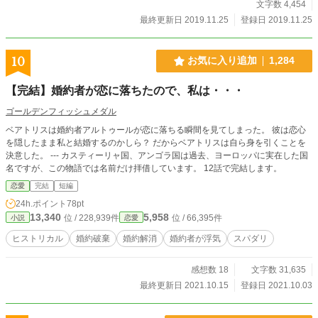
文字数 4,454
最終更新日 2019.11.25
登録日 2019.11.25
10
お気に入り追加
1,284
【完結】婚約者が恋に落ちたので、私は・・・
ゴールデンフィッシュメダル
ベアトリスは婚約者アルトゥールが恋に落ちる瞬間を見てしまった。 彼は恋心
を隠したまま私と結婚するのかしら？ だからベアトリスは自ら身を引くことを
決意した。 --- カスティーリャ国、アンゴラ国は過去、ヨーロッパに実在した国
名ですが、この物語では名前だけ拝借しています。 12話で完結します。
恋愛
完結
短編
24h.ポイント
78pt
13,340
5,958
位 / 228,939件
位 / 66,395件
小説
恋愛
ヒストリカル
婚約破棄
婚約解消
婚約者が浮気
スパダリ
感想数 18
文字数 31,635
最終更新日 2021.10.15
登録日 2021.10.03