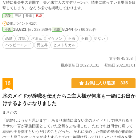
な時に夜会中の庭園で、夫と未亡人のマデリーンが、情事に耽っている場面を目
撃してしまう。 なろう様でも掲載しております。
恋愛
完結
長編
R15
24h.ポイント
42pt
18,621
8,344
位 / 228,939件
位 / 66,395件
小説
恋愛
恋愛
浮気
ざまぁ
イケメン
不貞
不倫
切ない
ハッピーエンド
異世界
ヒストリカル
文字数 45,358
最終更新日 2022.01.31
登録日 2021.01.01
16
お気に入り追加
335
氷のメイドが辞職を伝えたらご主人様が何度も一緒にお出か
けするようになりました
まさかの
「結婚しようかと思います」 あまり表情に出ない氷のメイドとして噂されるサ
ラサの一言が家族団欒としていた空気をぶち壊した。 ただそれは田舎に戻って
結婚相手を探すというだけのことだった。 それに安心した伯爵の奥様が伯爵家
の一人息子のオックスが成人するまでの一年間は残ってほしいという頼みを受