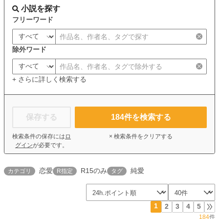
小説を探す
フリーワード
除外ワード
+ さらに詳しく検索する
保存する
184
件を検索する
検索条件の保存には
ロ
× 検索条件をクリアする
グイン
が必要です。
恋愛
R15のみ
純愛
カテゴリ
R指定
タグ
1
2
3
4
5
184
件