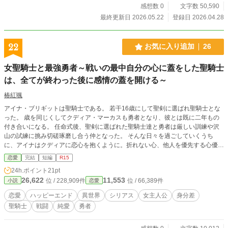
感想数 0
文字数 50,590
最終更新日 2026.05.22
登録日 2026.04.28
22
お気に入り追加
26
女聖騎士と最強勇者～戦いの最中自分の心に蓋をした聖騎士
は、全てが終わった後に感情の蓋を開ける～
椿紅颯
アイナ・ブリギットは聖騎士である。 若干16歳にして聖剣に選ばれ聖騎士とな
った。 歳を同じくしてクディア・マーカスも勇者となり、彼とは既に二年もの
付き合いになる。 任命式後、聖剣に選ばれた聖騎士達と勇者は厳しい訓練や沢
山の試練に挑み切磋琢磨し合う仲となった。 そんな日々を過ごしていくうち
に、アイナはクディアに恋心を抱くように。折れない心、他人を優先する心優し
さ、人を惹きつける笑顔。分け隔てなく接してくれるクディアを好きになるのに
恋愛
完結
短編
R15
そう時間は掛からなかった。 魔王軍との戦いに明け暮れる日々、聖騎士の任に
24h.ポイント
21pt
身を置いていれば、色恋に現を抜かしている暇はなく。それに、クディアは遥か
26,622
11,553
位 / 228,909件
位 / 66,389件
小説
恋愛
上の圧倒的強さを有していて、国で唯一の勇者。身分差もあり、不器用なアイナ
は素直になれず。 周りの男性は年上ばかりで、年齢の近い者は居ない。まして
恋愛
ハッピーエンド
異世界
シリアス
女主人公
身分差
や、どこぞの貴族だかわからない人に求婚される始末。皆、彼女ではなく、彼女
聖騎士
戦闘
純愛
勇者
の地位にしか興味がない。 戦いから解放された後、クディアからの告白にアイ
ナはどう答えるのか。 ※本作は、小説家になろう様、アルファポリス様、ノベ
ルバ様にも掲載しております。