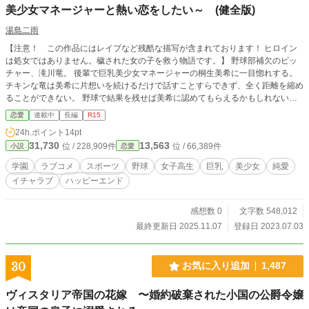
美少女マネージャーと熱い恋をしたい～ (健全版)
湯島二雨
【注意！ この作品にはレイプなど残酷な描写が含まれております！ ヒロイン
は処女ではありません。穢された女の子を救う物語です。】 野球部補欠のピッ
チャー、滝川竜。 後輩で巨乳美少女マネージャーの桐生美希に一目惚れする。
チキンな竜は美希に片想いを続けるだけで話すことすらできず、全く距離を縮め
ることができない。 野球で結果を残せば美希に認めてもらえるかもしれない
が、残念ながら竜は球速には自信があるものの超ノーコンでなかなか試合で活躍
恋愛
連載中
長編
R15
することもできない。 男としても野球選手としてもしょぼい竜はそんな自分を
24h.ポイント
14pt
変えたくて、美希と釣り合う男になりたくて、最強のピッチャーになることを目
31,730
13,563
位 / 228,909件
位 / 66,389件
小説
恋愛
標にひたむきに練習を頑張っていた。 そんな時、彼女から試合で一番活躍した
人にご褒美をあげると言われた。 それを聞いた竜はやる気が漲る。絶対に活躍
学園
ラブコメ
スポーツ
野球
女子高生
巨乳
美少女
純愛
すると誓った。 ※モバスぺで掲載していた作品をリメイクしました。内容は大
イチャラブ
ハッピーエンド
体同じです。 作者名違いますが同一人物です。 ※暴力描写を含みます。★マー
クがついている章は残虐描写を含みます。 ※表紙はAIで作成したヒロインの桐
生美希です。 ※一度削除されたので健全版にして再投稿です。 ※ノクターンノ
感想数 0
文字数 548,012
ベルズにてR18版も公開しております。 ※カクヨムでも同じ作品を公開してお
最終更新日 2025.11.07
登録日 2023.07.03
ります。
30
お気に入り追加
1,487
ヴィスタリア帝国の花嫁 〜婚約破棄された小国の公爵令嬢