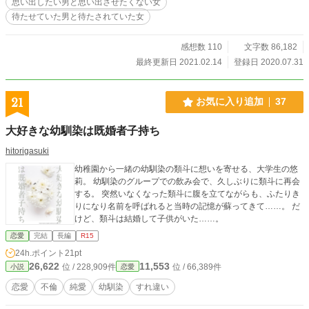
思い出したい男と思い出させたくない女
待たせていた男と待たされていた女
感想数 110
文字数 86,182
最終更新日 2021.02.14
登録日 2020.07.31
21
お気に入り追加
37
大好きな幼馴染は既婚者子持ち
hitorigasuki
幼稚園から一緒の幼馴染の類斗に想いを寄せる、大学生の悠
莉。 幼馴染のグループでの飲み会で、久しぶりに類斗に再会
する。 突然いなくなった類斗に腹を立てながらも、ふたりき
りになり名前を呼ばれると当時の記憶が蘇ってきて……。 だ
けど、類斗は結婚して子供がいた……。
恋愛
完結
長編
R15
24h.ポイント
21pt
26,622
11,553
位 / 228,909件
位 / 66,389件
小説
恋愛
恋愛
不倫
純愛
幼馴染
すれ違い