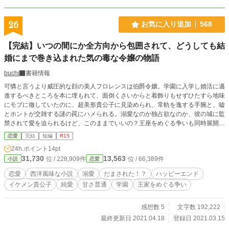
26
お気に入り追加
568
【完結】いつの間にか全方向から包囲されて、どうしても結
婚にまで巻き込まれた気の毒な令嬢の物語
buchi
書籍情報
可憐と言うより威圧的な顔の美人フロレンスは伯爵令嬢。学園に入学し婚活に邁
進するべきところを本に埋もれて、面倒くさいからと着飾りもせずひたすら地味
にモブに徹していたのに、超美形貴公子に見染められ、常軌を逸する手腕と、嘘
とホントが交雑する謎の罠にハメられる。溺愛なのか独占欲なのか、彼の城に監
禁されて愛を迫られるけど、このままでいいの？王座をめぐる争いも同時展開
中。R15は保険どまり。
恋愛
完結
短編
R15
24h.ポイント
14pt
31,730
13,563
位 / 228,909件
位 / 66,389件
小説
恋愛
恋愛
西洋風味な小説
溺愛
だまされた！？
ハッピーエンド
イケメン貴公子
純愛
甘さ普通
学園
王家をめぐる争い
感想数 5
文字数 192,222
最終更新日 2021.04.18
登録日 2021.03.15