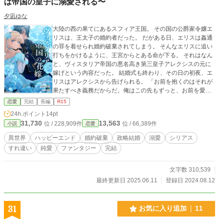
は帝国の皇子に溺愛される〜
夕凪ゆな
大陸の西の果てにあるスフィア王国。 その国の公爵家令嬢エ
リスは、王太子の婚約者だった。 だがある日、エリスは姦通
の罪を着せられ婚約破棄されてしまう。 そんなエリスに追い
打ちをかけるように、王宮からとある命が下る。 それはなん
と、ヴィスタリア帝国の悪名高き第三皇子アレクシスの元に
嫁げという内容だった。 結婚式も終わり、その日の初夜、エ
リスはアレクシスから告げられる。 「お前を抱くのはそれが
果たすべき義務だからだ。俺はこの先もずっと、お前を愛す
るつもりはない」と。 だがその宣言とは違い、アレクシスの
恋愛
完結
長編
R15
様子は何だか優しくて――？ 【小説家になろう先行公開】
24h.ポイント
14pt
31,730
13,563
位 / 228,909件
位 / 66,389件
小説
恋愛
異世界
ハッピーエンド
婚約破棄
政略結婚
溺愛
シリアス
すれ違い
純愛
ファンタジー
完結
文字数 310,539
最終更新日 2025.06.11
登録日 2024.08.12
31
お気に入り追加
11