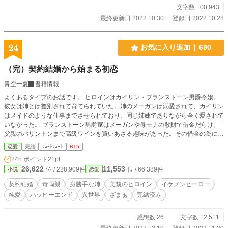
ない故に、自分の命はさほど長くはないと悟っていたマシェリーだが、最後の最
文字数 100,943
後がそんな終わり方なんて、あまりにも惨めすぎる。そう思ったマシェリーは、
最終更新日 2022.10.30
登録日 2022.10.28
馬車の荷台から逃げ出した。 しかし、すぐに追いつかれてしまったマシェリー
は、犬だけを逃がして覚悟を決めた――はずだったが、犬が連れてきた一人の男
性、カインに助けてもらった。 そのカインは、あまり調子がいいように思えな
24
お気に入り追加
690
かったマシェリーは、助けてもらった恩返しに、何かできないかと問う。 する
と――カインは感謝を述べながら、唐突にマシェリーの唇を奪った――
（完）契約結婚から始まる初恋
青空一夏
書籍情報
よくあるタイプのお話です。 ヒロインはカイリン・ブランストーン男爵令嬢。
彼女は姉とは差別されて育てられていた。姉のメーガンは溺愛されて、カイリン
はメイドのような仕事までさせられており、同じ姉妹でありながら全く愛されて
いなかった。 ブランストーン男爵家はメーガンや母モナの散財で借金だらけ。
父親のバリントンまで高級ワインを買いあさる趣味があった。その借金の為に売
られるように結婚をさせられた相手は、女嫌いで有名な男性だった。 ※ゆるふ
恋愛
完結
ｼｮｰﾄｼｮｰﾄ
R15
わ設定のご都合主義です。異世界ですが現代社会的な文明器機が出てくる場合が
24h.ポイント
21pt
あるかもしれません。 ※ショートショートの予定ですが、変更する場合もあり
26,622
11,553
位 / 228,909件
位 / 66,389件
小説
恋愛
ます。
契約結婚
毒両親
身勝手な姉
美貌のヒロイン
イケメンヒーロー
純愛
ハッピーエンド
異世界
ざまぁ
完結済み
感想数 26
文字数 12,511