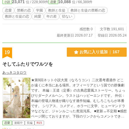
23,071
10,088
位 / 228,909件
位 / 66,389件
小説
恋愛
恋愛
禁断の恋
学園
教師と生徒
教師と生徒の禁断の恋
教師と生徒の恋
純愛
年の差
切ない
感想数 0
文字数 191,601
最終更新日 2026.07.17
登録日 2026.05.24
19
お気に入り追加
167
そしてふたりでワルツを
あっきコタロウ
★第9回ネット小説大賞（なろうコン）二次選考通過作 どこ
か遠くに本当にある場所。オフィーリアという国での群像劇
です。 本編：王道（定番）の古典恋愛風ストーリー。ちょっ
ぴりダークメルヘン。ラストはハッピーエンドです。 外伝：
本編の登場人物達が織りなす連作短編。むしろこちらが本番
です。 シリアス、コメディ、ホラーに文学、ヒューマンドラ
マなどなど、ジャンルごった煮混沌系。 ■更新→不定期 ■感想
ページ閉じておりますが、下段のリンクからコメントできま
す。 検索用：そして二人でワルツを ※この作品は、他サイ
恋愛
連載中
長編
R15
トにも投稿しています。