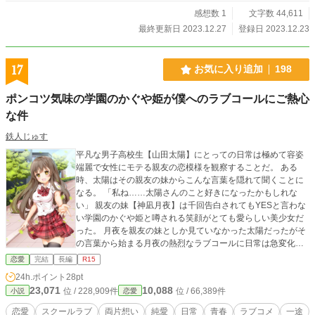
感想数 1
文字数 44,611
最終更新日 2023.12.27
登録日 2023.12.23
17
お気に入り追加
198
ポンコツ気味の学園のかぐや姫が僕へのラブコールにご熱心
な件
鉄人じゅす
平凡な男子高校生【山田太陽】にとっての日常は極めて容姿
端麗で女性にモテる親友の恋模様を観察することだ。 ある
時、太陽はその親友の妹からこんな言葉を隠れて聞くことに
なる。 「私ね……太陽さんのこと好きになったかもしれな
い」 親友の妹【神凪月夜】は千回告白されてもYESと言わな
い学園のかぐや姫と噂される笑顔がとても愛らしい美少女だ
った。 月夜を親友の妹としか見ていなかった太陽だったがそ
の言葉から始まる月夜の熱烈なラブコールに日常は急変化す
る。 恋に対して空回り気味でポンコツを露呈する月夜に苦笑
恋愛
完結
長編
R15
いしつつも、柔和で優しい笑顔に太陽はどんどん魅せられて
24h.ポイント
28pt
いく。 恋に不慣れな2人が互いに最も大切な人になるまでの
23,071
10,088
位 / 228,909件
位 / 66,389件
小説
恋愛
話。 7月14日 本編完結です。 小説化になろう、カクヨム、
マグネット、ノベルアップ＋で掲載中。
恋愛
スクールラブ
両片想い
純愛
日常
青春
ラブコメ
一途