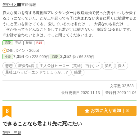
矢野りと
書籍情報
膨大な魔力を有する魔術師アレクサンダーは政略結婚で娶った妻をいつしか愛す
るようになっていた。だが三年経っても子に恵まれない夫妻に周りは離縁するよ
うにと圧力を掛けてくる。 愛しているのは君だけ…。 大切なのも君だけ…。
『何があってもどんなことをしても君だけは離さない』 ※設定はゆるいです。
※お話が合わないときは、そっと閉じてくださいませ。
恋愛
完結
短編
R15
24h.ポイント
205pt
7,354
3,357
位 / 228,909件
位 / 66,389件
小説
恋愛
悲恋
狂愛/執着
主人公はヒーロー（英雄）ではない
契約
愛人
最後はハッピーエンドでしょうか…？
純愛
文字数 32,588
最終更新日 2020.11.13
登録日 2020.11.06
8
お気に入り追加
8
できることなら君より先に死にたい
茨野 三智