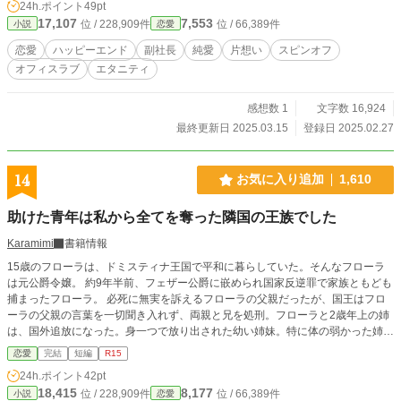
24h.ポイント
49pt
17,107
7,553
位 / 228,909件
位 / 66,389件
小説
恋愛
恋愛
ハッピーエンド
副社長
純愛
片想い
スピンオフ
オフィスラブ
エタニティ
感想数 1
文字数 16,924
最終更新日 2025.03.15
登録日 2025.02.27
14
お気に入り追加
1,610
助けた青年は私から全てを奪った隣国の王族でした
Karamimi
書籍情報
15歳のフローラは、ドミスティナ王国で平和に暮らしていた。そんなフローラ
は元公爵令嬢。 約9年半前、フェザー公爵に嵌められ国家反逆罪で家族ともども
捕まったフローラ。 必死に無実を訴えるフローラの父親だったが、国王はフロ
ーラの父親の言葉を一切聞き入れず、両親と兄を処刑。フローラと2歳年上の姉
は、国外追放になった。身一つで放り出された幼い姉妹。特に体の弱かった姉
は、寒さと飢えに耐えられず命を落とす。 そんな中1人生き残ったフローラは、
恋愛
完結
短編
R15
運よく近くに住む女性の助けを受け、何とか平民として生活していた。 そんな
24h.ポイント
42pt
ある日、大けがを負った青年を森の中で見つけたフローラ。家に連れて帰りすぐ
18,415
8,177
位 / 228,909件
位 / 66,389件
小説
恋愛
に医者に診せたおかげで、青年は一命を取り留めたのだが… 「どうして俺を助