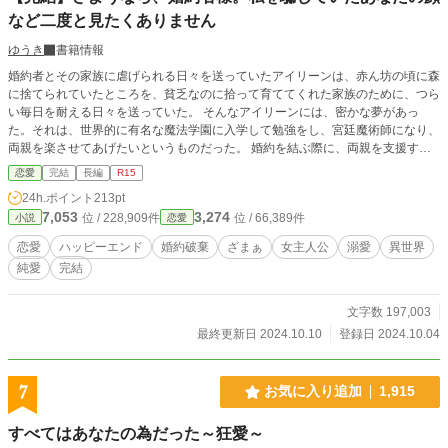
など二度と見たくありません
ゆうき
書籍情報
婚約者とその家族に虐げられる日々を送っていたアイリーンは、赤ん坊の頃に森
に捨てられていたところを、貧乏なのに拾って育ててくれた家族のために、つら
い毎日を耐える日々を送っていた。 そんなアイリーンには、密かな夢があっ
た。それは、世界的に有名な魔法学園に入学して勉強をし、宮廷魔術師になり、
両親を楽させてあげたいというものだった。 婚約を結ぶ際に、両親を支援する
約束をしていたアイリーンだったが、夢自体は諦めきれずに過ごしていたある
恋愛
完結
長編
R15
日、別の女性と恋に落ちていた婚約者は、アイリーンなど体のいい使用人程度に
24h.ポイント
213pt
しか思っておらず、支援も行っていないことを知る。 どういうことか問い詰め
7,053
3,274
位 / 228,909件
位 / 66,389件
小説
恋愛
ると、お前とは婚約破棄をすると言われてしまったアイリーンは、ついに我慢の
限界に達し、婚約者に別れを告げてから婚約者の家を飛び出した。 実家に帰っ
恋愛
ハッピーエンド
婚約破棄
ざまぁ
女主人公
溺愛
異世界
てきたアイリーンは、唯一の知人で特別な男性であるエルヴィンから、とあるこ
純愛
完結
とを提案される。 それは、特待生として魔法学園の編入試験を受けてみないか
というものだった。 これは一人の少女が、夢を掴むために奮闘し、時には婚約
者達の妨害に立ち向かいながら、幸せを手に入れる物語。 ☆すでに最終話まで
文字数 197,003
執筆、予約投稿済みの作品となっております☆
最終更新日 2024.10.10
登録日 2024.10.04
7
お気に入り追加
1,915
すべてはあなたの為だった～狂愛～