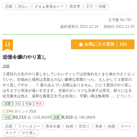
けた！俺はあの場で死にたかったのに！」 そうフローラを怒鳴りつける青年。
恋愛
切ない
ざまぁ要素あり？
異世界
王子
純愛
そんな青年にフローラは 「あなた様がどんな辛い目に合ったのかは分かりませ
ん。でも、せっかく助かったこの命、無駄にしてはいけません！」 そう伝え、
文字数 60,797
大けがをしている青年を献身的に看護するのだった。一緒に生活する中で、いつ
しか2人の間に、恋心が芽生え始めるのだが… 甘く切ない異世界ラブストーリー
最終更新日 2021.12.16
登録日 2021.11.25
です。
15
お気に入り追加
161
追憶令嬢のやり直し
夕鈴
２度目の人生のやり直しをしていたレティシアは目覚めるとまた体が小さくなっ
ていた。目覚めた場所は見覚えのない豪華な部屋だった。 もしかして３度目の
やり直しですか……？ 落ち込んでいる暇はありません。ただ３度目のやり直し
は今までと状況が違いすぎます。 生前のポンコツな兄弟子は実兄、頼りになる
従兄兼夫は他人、温和な腹黒王太子は冷淡に、可愛い弟は無表情…。どういうこ
とでしょう。 ３度目は生まれた家さえ違い武門名家のビアード公爵令嬢でし
恋愛
完結
長編
R15
た。 できるだけ平穏に生きれるために頑張りましょう……。 先行き不安しかあ
24h.ポイント
35pt
りません。 平穏な生活に夢見る公爵令嬢がいままで取りこぼしたものを必死に
20,713
9,010
位 / 228,909件
位 / 66,389件
小説
恋愛
拾い集めていく物語。 R15や残酷な描写はお守りです。
恋愛
ファンタジー
悪役令嬢
鈍感
空回り
青春
純愛
チート
ギャグ
やり直し