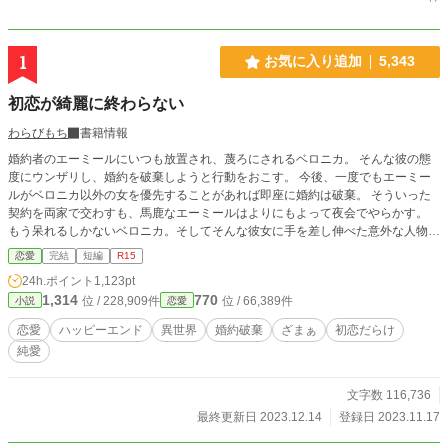
1
お気に入り追加
5,343
初恋が綺麗に終わらない
わらびもち
書籍情報
婚約者のエーミールにいつも放置され、蔑ろにされるベロニカ。 そんな彼の態
度にウンザリし、婚約を破棄しようと行動をおこす。 今後、一度でもエーミー
ルがベロニカ以外の女を優先することがあれば即座に婚約は破棄。 そういった
契約を両家で交わすも、馬鹿なエーミールはよりにもよって夜会でやらかす。
もう呆れるしかないベロニカ。そしてそんな彼女に手を差し伸べた意外な人物。
ベロニカはこの人物に、人生で初の恋に落ちる…………。
恋愛
完結
短編
R15
24h.ポイント
1,123pt
1,314
770
位 / 228,909件
位 / 66,389件
小説
恋愛
恋愛
ハッピーエンド
異世界
婚約破棄
ざまぁ
初恋だらけ
純愛
文字数 116,736
最終更新日 2023.12.14
登録日 2023.11.17