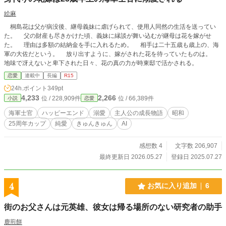
絵麻
桐島花は父が病没後、継母義妹に虐げられて、使用人同然の生活を送ってい
た。 父の財産も尽きかけた頃、義妹に縁談が舞い込むが継母は花を嫁がせ
た。 理由は多額の結納金を手に入れるため。 相手は二十五歳も歳上の、海
軍の大佐だという。 放り出すように、嫁がされた花を待っていたものは。
地味で冴えないと卑下された日々、花の真の力が時東邸で活かされる。
恋愛
連載中
長編
R15
24h.ポイント
349pt
4,233
2,266
位 / 228,909件
位 / 66,389件
小説
恋愛
海軍士官
ハッピーエンド
溺愛
主人公の成長物語
昭和
25周年カップ
純愛
きゅんきゅん
AI
感想数 4
文字数 206,907
最終更新日 2026.05.27
登録日 2025.07.27
4
お気に入り追加
6
街のお父さんは元英雄、彼女は帰る場所のない研究者の助手
鹿煎餅