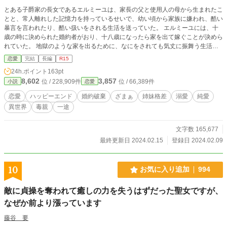
とある子爵家の長女であるエルミーユは、家長の父と使用人の母から生まれたこ
とと、常人離れした記憶力を持っているせいで、幼い頃から家族に嫌われ、酷い
暴言を言われたり、酷い扱いをされる生活を送っていた。 エルミーユには、十
歳の時に決められた婚約者がおり、十八歳になったら家を出て嫁ぐことが決めら
れていた。 地獄のような家を出るために、なにをされても気丈に振舞う生活を
送り続け、無事に十八歳を迎える。 しかし、まだ婚約者がおらず、エルミーユ
恋愛
完結
長編
R15
だけ結婚するのが面白くないと思った、ワガママな異母妹の策略で騙されてしま
24h.ポイント
163pt
った婚約者に、婚約破棄を突き付けられてしまう。 突然結婚の話が無くなり、
8,602
3,857
位 / 228,909件
位 / 66,389件
小説
恋愛
落胆するエルミーユは、とあるパーティーで伯爵家の若き家長、ブラハルトと出
会う。 社交界では彼の恐ろしい噂が流れており、彼は孤立してしまっていた
恋愛
ハッピーエンド
婚約破棄
ざまぁ
姉妹格差
溺愛
純愛
が、少し話をしたエルミーユは、彼が噂のような恐ろしい人ではないと気づき、
異世界
毒親
一途
一緒にいてとても居心地が良いと感じる。 そんなブラハルトと、互いの結婚事
情について話した後、互いに利益があるから、婚約しようと持ち出される。 喜
んで婚約を受けるエルミーユに、ブラハルトは思わぬことを口にした。それは、
文字数 165,677
エルミーユのことは愛さないというものだった。 それでも全然構わないと思
最終更新日 2024.02.15
登録日 2024.02.09
い、ブラハルトとの生活が始まったが、愛さないという話だったのに、なぜか溺
愛されてしまい……？ ⭐︎全56話、最終話まで予約投稿済みです。小説家になろう
様にも投稿しております。2/16女性HOTランキング1位ありがとうございます！
10
お気に入り追加
994
⭐︎
敵に貞操を奪われて癒しの力を失うはずだった聖女ですが、
なぜか前より漲っています
藤谷 要