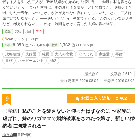
愛する人を失った二人が、政略結婚から始めた夫婦生活。 「無理に私を愛さな
くていい」 そう言った侯爵は、妻の連れ子を我が子として育てた。 夫婦として
過ごした十五年。 いつしか、かけがえのない存在になっていたことに、二人は
気付いていなかった。 ――失いかけた時、初めて分かる。 この人がいない人生
など、考えられない。 これは、時間をかけて育った夫婦の愛の物語。
恋愛
完結
短編
R15
24h.ポイント
170pt
8,353
3,762
位 / 228,909件
位 / 66,389件
小説
恋愛
政略結婚
夫婦愛
純愛
大人の恋愛
じれじれ
家族愛
再婚
貴族
ハッピーエンド
溺愛
感想数 0
文字数 2,610
最終更新日 2026.08.02
登録日 2026.08.02
9
お気に入り追加
2,462
【完結】私のことを愛さないと仰ったはずなのに 〜家族に
虐げれ、妹のワガママで婚約破棄をされた令嬢は、新しい婚
約者に溺愛される〜
ゆうき
書籍情報