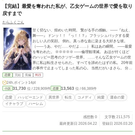
【完結】最愛を奪われた私が、乙女ゲームの世界で愛を取り
戻すまで
たらふくごん
甘く切ない、煌めいた時間。 繋がる手の感触。 ――『ねえ、
舞――』 ドンッ！！ 『っ！！？』 フラッシュバックする愛
おしい人の笑顔。 倒れ、真っ赤な血に染まる大好きな彼。
（――うあ、やだ……やだよ……） 私はあの瞬間。 ――最愛
を奪われた。 ※※※※※ ――倫理観壊滅。 あほが付くほど
のハッピー思考のクソゲ―世界。 ……そんな乙女ゲームの世
界に私は転生させられた。 すべてを諦めたはずの私。 20年前
の事件で止まってしまった私の心。 当然だがいまさら。 分か
ってる。 『過去の話』だ。 でも。 よりにもよって、こん
恋愛
完結
長編
R15
な“狂った世界”に！？ しかも間違えられての転生とか？！
24h.ポイント
14pt
（…普通もっと“素直”な“若い子”とかじゃないのかしら？） ―
31,730
13,563
位 / 228,909件
位 / 66,389件
小説
恋愛
―なってしまったものは仕方がない。 だから私は限界まで要
求を通した。 絶対欲しかった能力。 ――鑑定。 そして――
恋愛
ハッピーエンド
異世界
転生
コメディ
純愛
運命の愛
「好きに生きていい」との神の“お墨付き”。 ――なら、遠慮
イチャラブ
ハーレム
はいらない。 この歪んだシナリオも、理不尽な運命も。 全
部、ぶち壊す。 もう二度と、後悔を繰り返させないために。
理不尽に踏みつぶされる、運命を。 全てを見通す“鑑定”の
感想数 0
文字数 211,575
力。 元社畜の意地。 私はこの世界を―― 狂ったご都合主義
最終更新日 2026.04.22
登録日 2026.03.20
を。 ――叩き潰す。 ※※※※※ 私の心をつかんで離さない
最悪の後悔。 かつて目の前で奪われた最愛の人。 （――あの