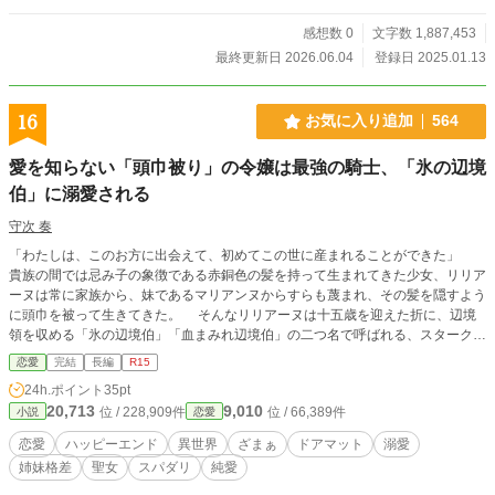
感想数 0
文字数 1,887,453
最終更新日 2026.06.04
登録日 2025.01.13
16
お気に入り追加
564
愛を知らない「頭巾被り」の令嬢は最強の騎士、「氷の辺境
伯」に溺愛される
守次 奏
「わたしは、このお方に出会えて、初めてこの世に産まれることができた」
貴族の間では忌み子の象徴である赤銅色の髪を持って生まれてきた少女、リリア
ーヌは常に家族から、妹であるマリアンヌからすらも蔑まれ、その髪を隠すよう
に頭巾を被って生きてきた。 そんなリリアーヌは十五歳を迎えた折に、辺境
領を収める「氷の辺境伯」「血まみれ辺境伯」の二つ名で呼ばれる、スターク・
フォン・ピースレイヤーの元に嫁がされてしまう。 厄介払いのような結婚だ
恋愛
完結
長編
R15
ったが、それは幸せという言葉を知らない、「頭巾被り」のリリアーヌの運命を
24h.ポイント
35pt
変える、そして世界の運命をも揺るがしていく出会いの始まりに過ぎなかった。
20,713
9,010
位 / 228,909件
位 / 66,389件
小説
恋愛
これは、一人の少女が生まれた意味を探すために駆け抜けた日々の記録であ
り、とある幸せな夫婦の物語である。 ※この作品は「小説家になろう」「カク
恋愛
ハッピーエンド
異世界
ざまぁ
ドアマット
溺愛
ヨム」様にも短編という形で掲載しています。
姉妹格差
聖女
スパダリ
純愛