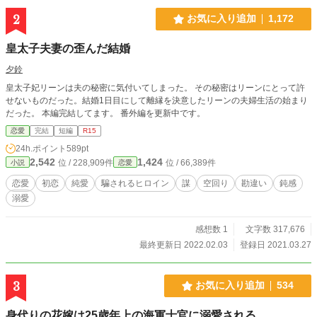
2
お気に入り追加
1,172
皇太子夫妻の歪んだ結婚
夕鈴
皇太子妃リーンは夫の秘密に気付いてしまった。 その秘密はリーンにとって許
せないものだった。結婚1日目にして離縁を決意したリーンの夫婦生活の始まり
だった。 本編完結してます。 番外編を更新中です。
恋愛
完結
短編
R15
24h.ポイント
589pt
2,542
1,424
位 / 228,909件
位 / 66,389件
小説
恋愛
恋愛
初恋
純愛
騙されるヒロイン
謀
空回り
勘違い
鈍感
溺愛
感想数 1
文字数 317,676
最終更新日 2022.02.03
登録日 2021.03.27
3
お気に入り追加
534
身代りの花嫁は25歳年上の海軍士官に溺愛される