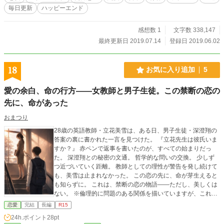
毎日更新
ハッピーエンド
感想数 1
文字数 338,147
最終更新日 2019.07.14
登録日 2019.06.02
18
お気に入り追加
5
愛の余白、命の行方――女教師と男子生徒。この禁断の恋の
先に、命があった
おまつり
28歳の英語教師・立花美雪は、ある日、男子生徒・深澄翔の
答案の裏に書かれた一言を見つけた。 『立花先生は彼氏いま
すか？』 赤ペンで返事を書いたのが、すべての始まりだっ
た。 深澄翔との秘密の文通。 哲学的な問いの交換。 少しず
つ近づいていく距離。 教師としての理性が警告を発し続けて
も、美雪は止まれなかった。 この恋の先に、命が芽生えると
も知らずに。 これは、禁断の恋の物語——ただし、美しくは
ない。 ※倫理的に問題のある関係を描いていますが、これを
肯定する意図はありません
恋愛
完結
長編
R15
24h.ポイント
28pt