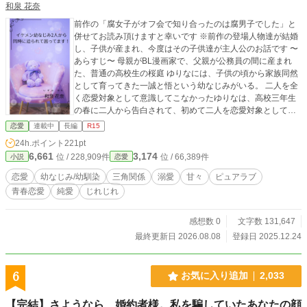
和泉 花奈
前作の「腐女子がオフ会で知り合ったのは腐男子でした」と
併せてお読み頂けますと幸いです ※前作の登場人物達が結婚
し、子供が産まれ、今度はその子供達が主人公のお話です 〜
あらすじ〜 母親がBL漫画家で、父親が公務員の間に産まれ
た、普通の高校生の桜庭 ゆりなには、子供の頃から家族同然
として育ってきた一誠と悟という幼なじみがいる。 二人を全
く恋愛対象として意識してこなかったゆりなは、高校三年生
の春に二人から告白されて、初めて二人を恋愛対象として意
識し始めて…。 果たしてゆりなはどちらを選ぶのか？！幼な
恋愛
連載中
長編
R15
じみとの三角関係ラブストーリー。 ※前作を読まなくても、
24h.ポイント
221pt
今作だけでも充分、物語を楽しめるようになっております 前
6,661
3,174
位 / 228,909件
位 / 66,389件
小説
恋愛
作を読むとより登場人物の理解度が深まりますので、もしよ
かったら前作も読んで頂けますと幸いです
恋愛
幼なじみ/幼馴染
三角関係
溺愛
甘々
ピュアラブ
青春恋愛
純愛
じれじれ
感想数 0
文字数 131,647
最終更新日 2026.08.08
登録日 2025.12.24
6
お気に入り追加
2,033
【完結】さようなら、婚約者様。私を騙していたあなたの顔