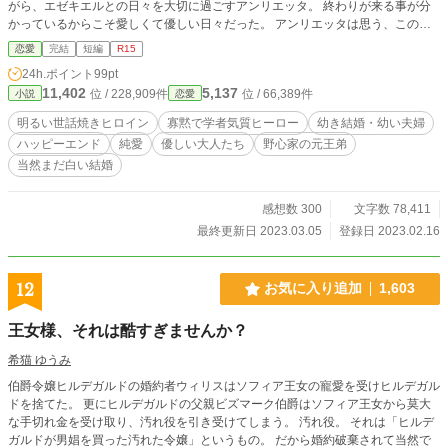
がら、エゼキエルとの日々を大切に過ごすアンリエッタ。 終わりが来る事が分
かっているからこそ愛しくて優しい日々だった。 アンリエッタは思う、この優
しく不器用な夫が幸せになれるように自分に出来る事、残せるものはなんだろう
恋愛
完結
短編
R15
かを。 異世界が難病と指定する悪性誤字脱字病患者の執筆するお話です。 毎度
24h.ポイント
99pt
の事ながら、誤字脱字にぶつかるとご自身で「こうかな？」と脳内変換して頂く
11,402
5,137
位 / 228,909件
位 / 66,389件
小説
恋愛
可能性があります。 ご了承くださいませ。 完全ご都合主義、作者独自の異世界
感、ノーリアリティノークオリティのお話です。菩薩の如く広いお心でお読みく
明るい世話焼きヒロイン
寡黙で学者気質ヒーロー
幼き結婚・幼い夫婦
ださいませ。 小説家になろうさんでも投稿します。
ハッピーエンド
純愛
優しい大人たち
野心家の元王弟
当然まだ白い結婚
感想数 300
文字数 78,411
最終更新日 2023.03.05
登録日 2023.02.16
12
お気に入り追加
1,603
王女様、それは酷すぎませんか？
希猫 ゆうみ
伯爵令嬢ヒルデガルドの婚約者ウィリスはソフィア王女の寵愛を受けヒルデガル
ドを捨てた。 更にヒルデガルドの父親ビズマーク伯爵はソフィア王女から莫大
な手切れ金を受け取り、汚れ役を引き受けてしまう。 汚れ役。 それは「ヒルデ
ガルドが男娼を買った汚れた令嬢」というもの。 だから婚約破棄されて当然で