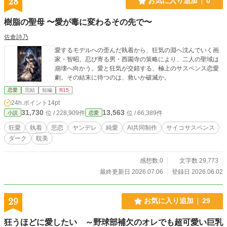
28
お気に入り追加
0
樹脂の聖母 〜愛が毒に変わるその先で〜
佐倉詩乃
愛するモデルへの歪んだ執着から、狂気の淵へ沈んでいく画
家・智昭。忍び寄る男・西園寺の策略により、二人の聖域は
崩壊へ向かう。愛と狂気が交錯する、極上のサスペンス恋愛
劇。その結末に待つのは、救いか破滅か。
恋愛
完結
短編
R15
24h.ポイント
14pt
31,730
13,563
位 / 228,909件
位 / 66,389件
小説
恋愛
狂愛
執着
悲恋
ヤンデレ
純愛
AI共同制作
サイコサスペンス
ダーク
耽美
感想数 0
文字数 29,773
最終更新日 2026.07.06
登録日 2026.06.02
29
お気に入り追加
29
狂うほどに愛したい ～野球部補欠のオレでも超可愛い巨乳