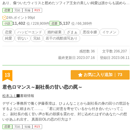
あり、傷ついたウィリスと慰めたソフィア王女の美しい純愛は誰からも認められ
る。あまりにも酷い濡れ衣だった。 ソフィア王女の取り巻きたちによって貴族
恋愛
完結
長編
R15
社会から実質的に追放されたヒルデガルドは復讐を決意する。 それが男娼レオ
24h.ポイント
99pt
ンとの出会いであり、友情の始まりだった。 復讐という利害関係で結ばれた二
11,402
5,137
位 / 228,909件
位 / 66,389件
小説
恋愛
人に身分を越えた絆が育まれ、「汚れた令嬢」と汚名を被せられたヒルデガルド
の潔白が証明されたとき、彼女たちの選んだ生き方とは…… （※露骨な性描写
恋愛
ハッピーエンド
婚約破棄
ざまぁ
悪役令嬢
イケメン
はありませんが、男娼が登場する為R15とさせていただきます） （※６月１６
純愛
切ない
完結
若干の残酷描写あり
日更新分より、若干の残酷描写が含まれる話数には「※」を付けました。苦手な
方は自衛の程お願いいたします）
感想数 36
文字数 206,207
最終更新日 2023.07.16
登録日 2023.06.11
13
お気に入り追加
73
君色ロマンス～副社長の甘い恋の罠～
松本ユミ
書籍情報
デザイン事務所で働く伊藤香澄は、ひょんなことから副社長の身の回りの世話を
するように頼まれて……。 「君に好意を寄せているから付き合いたいってこ
と」 副社長の低く甘い声が私の鼓膜を震わせ、封じ込めたはずのあなたへの想
いがあふれ出す。 真面目OLの恋の行方は？
恋愛
完結
短編
R15