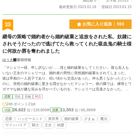
感想数 0
文字数 10,012
最終更新日 2023.01.19
登録日 2023.01.15
23
お気に入り追加
593
継母の策略で婚約者から婚約破棄と追放をされた私、奴隷に
されそうだったので逃げてたら救ってくれた吸血鬼の騎士様
に何故か唇を奪われました
ゆうき
書籍情報
「マシェリー様、申し訳ないが……僕と婚約破棄をしてください」 親も友人も
いない王女のマシェリーは、婚約者の男性に突然婚約破棄をされてしまった。
彼は宰相の一人息子であり、幼い頃から交流があった。仲も悪くなかったという
のに、突然の婚約破棄に驚きを隠せなかったマシェリー。彼の隣では、継母とワ
ガママな妹が嫌な笑みを浮かべているのを、マシェリーは見逃さなかった。 王
女であるが、既に本当の両親を失っていたマシェリーは、自分が誰にも愛されて
恋愛
完結
長編
R15
いない事を理解していた。それと同時に、継母が権力の固執している事や、自分
24h.ポイント
21pt
からなんでも盗っていく義妹の策略に嵌った事にも気づいたが、もう決まった事
26,622
11,553
位 / 228,909件
位 / 66,389件
小説
恋愛
は覆す事は出来なかった。 それどころか、本当はマシェリーが継母や義妹から
されていた陰湿なイジメをマシェリーがした事にされ、国外追放を言い渡されて
恋愛
ハッピーエンド
異世界
婚約破棄
ざまぁ
魔法
しまった。 何を言っても状況を変えられなかったマシェリーは、唯一の友人で
ヴァンパイア
騎士
王女
純愛
あるペットの犬と一緒に、城の外に追放される直前、自分が奴隷に売られてしま
う事を知る。 このままでは、自分は奴隷にされてしまう。あまり体調がすぐれ