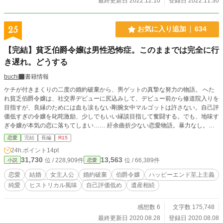
最終更新日 2022.12.10
登録日 2022.11.30
25
お気に入り追加
634
【完結】貧乏伯爵令嬢は男性恐怖症。このままでは完全に行
き遅れ。どうする
buchi
書籍情報
ケチが付きまくりの二度の婚約破棄から、男ゲットの真摯な努力の物語。 へた
れ貧乏伯爵令嬢は、社交界デビューに尻込みして、デビュー前から修道院入りを
目指すが、良縁のためには血も涙もない剛腕女中マルゴットは許さない。自己評
価低すぎの令嬢を叱咤激励、少しでもいい縁談目指して奮闘する。でも、地味す
ぎ令嬢が本気の恋に落ちてしまい…… 紆余曲折少ない恋愛物語。暴力なし。キ
スシーンが多め？ 56話でおしまい。Ｒ１５は保険です。
恋愛
完結
長編
R15
24h.ポイント
14pt
31,730
13,563
位 / 228,909件
位 / 66,389件
小説
恋愛
恋愛
結婚
女主人公
婚約破棄
伯爵令嬢
ハッピーエンド至上主義
純愛
ヒストリカル風味
自己評価低め
遺産相続
感想数 6
文字数 175,748
最終更新日 2020.08.28
登録日 2020.08.08