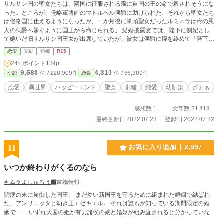
サルサン国の聖女たちは、隣国に征服される際に自国の王の命で殺されそうにな
った。ところが、侵略軍将帥のマトルヘル侯爵に助けられた。それから聖女たち
は侵略国に仕えるようになったが、一か月後に筆頭聖女だったルミネラは命の恩
人の侯爵へ嫁ぐように国王から命じられる。 結婚披露宴では、陛下に側妃とし
て嫁いだ旧サルサン国王女が出席していたが、彼女は侯爵に腕を絡めて「陛下の
手がつかなかったら一年後に妻にしてほしい」と頼んでいた。しかも、侯爵はそ
恋愛
完結
短編
R15
の手を振り払いもしない。 聖女は愛のない交わりで神の加護を失うとされてい
24h.ポイント
134pt
るので、当然白い結婚だと思っていたが、初夜に侯爵のメイアスから体の関係を
9,583
4,310
位 / 228,909件
位 / 66,389件
小説
恋愛
迫られる。彼は命の恩人だったので、ルミネラはそのまま彼を受け入れた。 侯
爵がかつての恋人に似ていたとはいえ、侯爵と孤児だった彼は全く別人。愛のな
恋愛
異世界
ハッピーエンド
聖女
別離
純愛
幼馴染
ざまぁ
い交わりだったので、当然力を失うと思っていたが、なぜか以前よりも力が漲っ
ていた。 ※全１１話 ２万字程度の話です。
感想数 1
文字数 21,413
最終更新日 2022.07.23
登録日 2022.07.22
11
お気に入り追加
2,597
いつか終わりがくるのなら
キムラましゅろう
書籍情報
闘病の末に崩御した国王。 まだ幼い新国王を守るために組まれた婚姻で結ばれ
た、アンリエッタと幼き王エゼキエル。 それは誰もが知っている期間限定の婚
姻で…… いずれ大国の姫か有力諸侯の娘と婚姻が組み直されると分かっていな