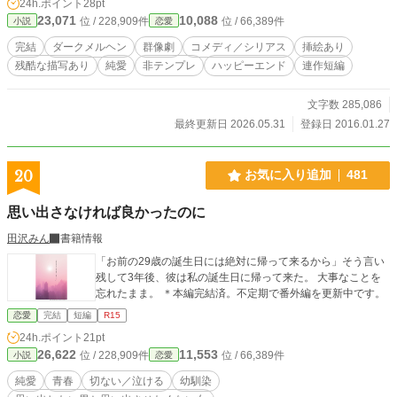
24h.ポイント
28pt
23,071
10,088
位 / 228,909件
位 / 66,389件
小説
恋愛
完結
ダークメルヘン
群像劇
コメディ／シリアス
挿絵あり
残酷な描写あり
純愛
非テンプレ
ハッピーエンド
連作短編
文字数 285,086
最終更新日 2026.05.31
登録日 2016.01.27
20
お気に入り追加
481
思い出さなければ良かったのに
田沢みん
書籍情報
「お前の29歳の誕生日には絶対に帰って来るから」そう言い
残して3年後、彼は私の誕生日に帰って来た。 大事なことを
忘れたまま。 ＊本編完結済。不定期で番外編を更新中です。
恋愛
完結
短編
R15
24h.ポイント
21pt
26,622
11,553
位 / 228,909件
位 / 66,389件
小説
恋愛
純愛
青春
切ない／泣ける
幼馴染