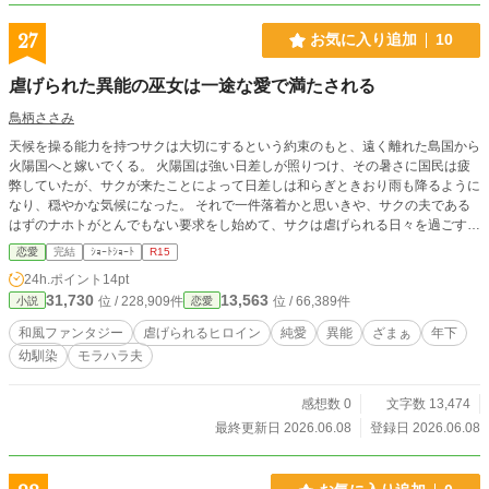
27
お気に入り追加
10
虐げられた異能の巫女は一途な愛で満たされる
鳥柄ささみ
天候を操る能力を持つサクは大切にするという約束のもと、遠く離れた島国から
火陽国へと嫁いでくる。 火陽国は強い日差しが照りつけ、その暑さに国民は疲
弊していたが、サクが来たことによって日差しは和らぎときおり雨も降るように
なり、穏やかな気候になった。 それで一件落着かと思いきや、サクの夫である
はずのナホトがとんでもない要求をし始めて、サクは虐げられる日々を過ごすこ
とになるのだった。
恋愛
完結
ｼｮｰﾄｼｮｰﾄ
R15
24h.ポイント
14pt
31,730
13,563
位 / 228,909件
位 / 66,389件
小説
恋愛
和風ファンタジー
虐げられるヒロイン
純愛
異能
ざまぁ
年下
幼馴染
モラハラ夫
感想数 0
文字数 13,474
最終更新日 2026.06.08
登録日 2026.06.08