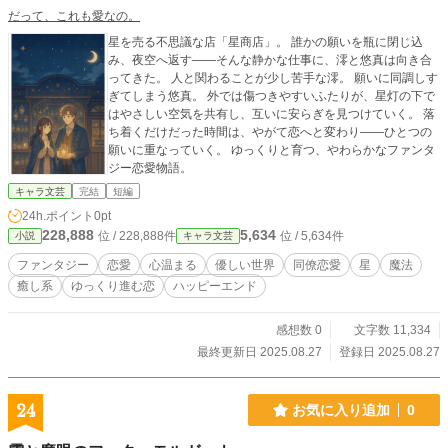
ホシくんは ツキちゃんに あいました。 「ホシくんのこと
だって、これも愛なの。
ば、ぽかぽかするわ。 これからも たくさん おはなしし
星を売る不思議な店「星商店」。 誰かの願いを瓶に閉じ込
ましょう」 ふしぎです。 ホシくんのことばは まえより
み、夜空へ返す——そんな静かな仕事に、澪と悠真は向き合
も やわらかく、 あたたかく ひかっていました。 そし
ってきた。 人と関わることが少し苦手な澪。 願いに同調しす
て── ツキちゃんのなみだは えがおにかわり、 ホシ
ぎてしまう悠真。 外では傷つきやすいふたりが、星灯の下で
くんのトンガリは、 ツキちゃんのひかりといっしょに き
はやさしい空気を共有し、互いに安らぎを見つけていく。 落
らきらと よぞらをかざりました。
ち着くだけだった時間は、やがて恋へと変わり——ひとつの
願いに重なっていく。 ゆっくりと育つ、やわらかなファンタ
ジー恋愛物語。
キャラ文芸
完結
短編
24h.ポイント
0pt
228,888
5,634
位 / 228,888件
位 / 5,634件
小説
キャラ文芸
ファンタジー
恋愛
心温まる
優しい世界
同僚恋愛
星
魔法
癒し系
ゆっくり進む恋
ハッピーエンド
感想数 0
文字数 11,334
最終更新日 2025.08.27
登録日 2025.08.27
24
お気に入り追加
0