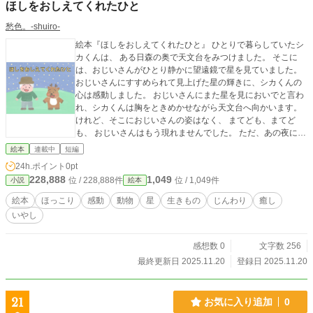
ほしをおしえてくれたひと
愁色。-shuiro-
絵本『ほしをおしえてくれたひと』 ひとりで暮らしていたシ
カくんは、 ある日森の奥で天文台をみつけました。 そこに
は、おじいさんがひとり静かに望遠鏡で星を見ていました。
おじいさんにすすめられて見上げた星の輝きに、シカくんの
心は感動しました。 おじいさんにまた星を見においでと言わ
れ、シカくんは胸をときめかせながら天文台へ向かいます。
けれど、そこにおじいさんの姿はなく、 まてども、まてど
も、 おじいさんはもう現れませんでした。 ただ、あの夜に見
た星の光だけが、 シカくんの心にいつまでも残っていまし
絵本
連載中
短編
た。 子どもから大人まで楽しめる絵本となっておりますので
24h.ポイント
0pt
ぜひご覧くださいませ。
228,888
1,049
位 / 228,888件
位 / 1,049件
小説
絵本
絵本
ほっこり
感動
動物
星
生きもの
じんわり
癒し
いやし
感想数 0
文字数 256
最終更新日 2025.11.20
登録日 2025.11.20
21
お気に入り追加
0