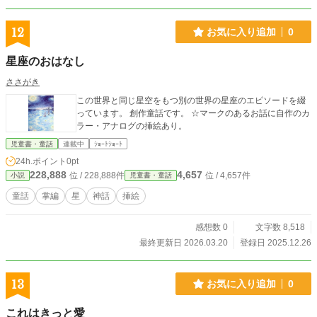
12
お気に入り追加
0
星座のおはなし
ささがき
この世界と同じ星空をもつ別の世界の星座のエピソードを綴
っています。 創作童話です。 ☆マークのあるお話に自作のカ
ラー・アナログの挿絵あり。
児童書・童話
連載中
ｼｮｰﾄｼｮｰﾄ
24h.ポイント
0pt
228,888
4,657
位 / 228,888件
位 / 4,657件
小説
児童書・童話
童話
掌編
星
神話
挿絵
感想数 0
文字数 8,518
最終更新日 2026.03.20
登録日 2025.12.26
13
お気に入り追加
0
これはきっと愛