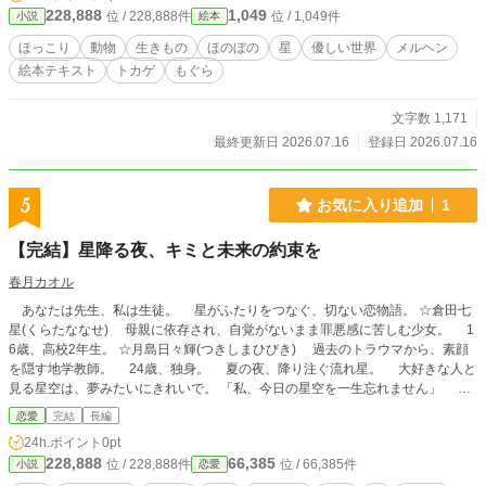
228,888
1,049
位 / 228,888件
位 / 1,049件
小説
絵本
ほっこり
動物
生きもの
ほのぼの
星
優しい世界
メルヘン
絵本テキスト
トカゲ
もぐら
文字数 1,171
最終更新日 2026.07.16
登録日 2026.07.16
5
お気に入り追加
1
【完結】星降る夜、キミと未来の約束を
春月カオル
あなたは先生、私は生徒。 星がふたりをつなぐ、切ない恋物語。 ☆倉田七
星(くらたななせ) 母親に依存され、自覚がないまま罪悪感に苦しむ少女。 1
6歳、高校2年生。 ☆月島日々輝(つきしまひびき) 過去のトラウマから、素顔
を隠す地学教師。 24歳、独身。 夏の夜、降り注ぐ流れ星。 大好きな人と
見る星空は、夢みたいにきれいで。 「私、今日の星空を一生忘れません」 強
く抱きしめられながら、先生を見つめる。 「俺も、忘れないよ」 星明りの
恋愛
完結
長編
下、先生の瞳は…… 静かに、熱を秘めていた。 ★星降る夜、キミと未来の約
24h.ポイント
0pt
束を【Side STORY】★ 番外編公開中です！ ＊2018.7.7 他サイトにて公開
228,888
66,385
位 / 228,888件
位 / 66,385件
小説
恋愛
した作品の改訂版になります。