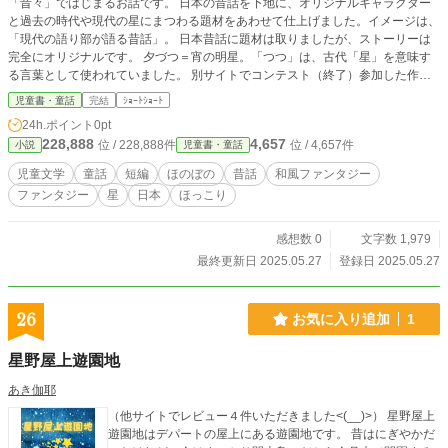
「昔々」ではじまるお話です。 日本の昔話を下地に、オリジナルキャラクター
と過去の時代や現代の星にまつわる題材をあわせて仕上げました。イメージは、
「現代の語り部が語る昔話」。 日本昔話に題材は取りましたが、ストーリーは
完全にオリジナルです。 夕づつ＝宵の明星。「つつ」は、古代「星」を意味す
る言葉として使われていました。 別サイトでコンテスト（終了）参加した作品
です。 現在、個人的に紙芝居化を考えています。
児童書・童話
完結
ｼｮｰﾄｼｮｰﾄ
24h.ポイント
0pt
228,888
4,657
位 / 228,888件
位 / 4,657件
小説
児童書・童話
児童文学
童話
短編
ほのぼの
昔話
和風ファンタジー
ファンタジー
星
日本
ほっこり
感想数 0
文字数 1,979
最終更新日 2025.05.27
登録日 2025.05.27
26
お気に入り追加
1
星野屋上遊園地
あき伽耶
（他サイトでレビュー４件いただきました<(__)>） 星野屋上
遊園地はデパートの屋上にある遊園地です。 昔はにぎやかだ