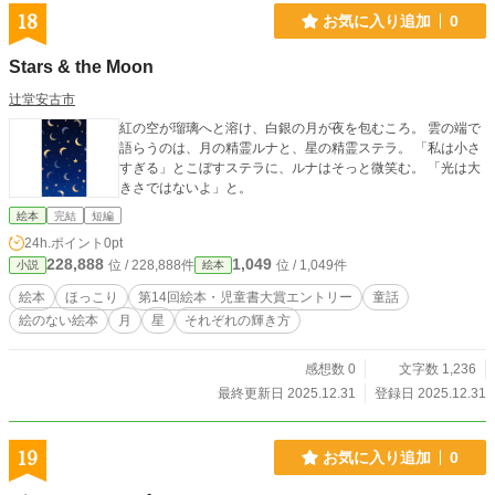
18
お気に入り追加
0
Stars & the Moon
辻堂安古市
紅の空が瑠璃へと溶け、白銀の月が夜を包むころ。 雲の端で
語らうのは、月の精霊ルナと、星の精霊ステラ。 「私は小さ
すぎる」とこぼすステラに、ルナはそっと微笑む。 「光は大
きさではないよ」と。
絵本
完結
短編
24h.ポイント
0pt
228,888
1,049
位 / 228,888件
位 / 1,049件
小説
絵本
絵本
ほっこり
第14回絵本・児童書大賞エントリー
童話
絵のない絵本
月
星
それぞれの輝き方
感想数 0
文字数 1,236
最終更新日 2025.12.31
登録日 2025.12.31
19
お気に入り追加
0