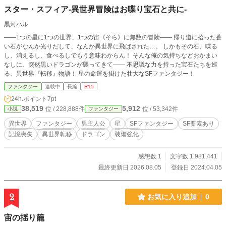
スター・スフィア-異世界冒険はお喋り宝石と共に-
黒河ハル
——1つの星に1つの世界、1つの宙《そら》に無数の冒険—— 帰り道に拾った蒼
い石がなんか光りだして、なんか異世界に飛ばされた…。 しかもその石、喋る
し、消えるし、食べるしでもう意味わからん！ そんな俺の気持ちなどおかまい
なしに、突然黒いドラゴンが襲ってきて—— 不思議な力を持った宝石たちを巡
る、異世界『転移』物語！ 星の命運を掛けた壮大なSFファンタジー！
ファンタジー
連載中
長編
R15
24h.ポイント
7pt
38,519
5,912
位 / 228,888件
位 / 53,342件
小説
ファンタジー
異世界
ファンタジー
男主人公
星
SFファンタジー
SF要素あり
記憶喪失
異世界転移
ドラゴン
装備強化
感想数 1
文字数 1,981,441
最終更新日 2026.08.05
登録日 2024.04.05
2
お気に入り追加
0
宙の揺り籠