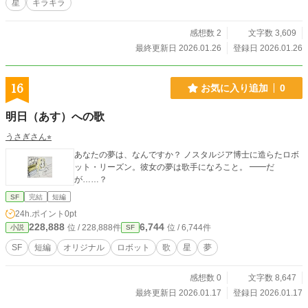
星
キラキラ
感想数 2
文字数 3,609
最終更新日 2026.01.26
登録日 2026.01.26
16
お気に入り追加
0
明日（あす）への歌
うさぎさん⭐︎
あなたの夢は、なんですか？ ノスタルジア博士に造らたロボ
ット・リーズン。彼女の夢は歌手になろこと。 ━━だ
が……？
SF
完結
短編
24h.ポイント
0pt
228,888
6,744
位 / 228,888件
位 / 6,744件
小説
SF
SF
短編
オリジナル
ロボット
歌
星
夢
感想数 0
文字数 8,647
最終更新日 2026.01.17
登録日 2026.01.17