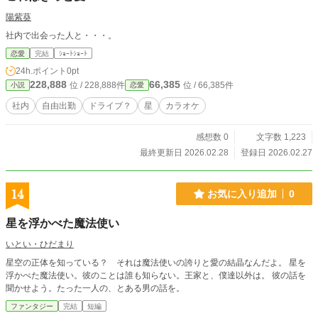
陽紫葵
社内で出会った人と・・・。
恋愛
完結
ｼｮｰﾄｼｮｰﾄ
24h.ポイント
0pt
228,888
66,385
位 / 228,888件
位 / 66,385件
小説
恋愛
社内
自由出勤
ドライブ？
星
カラオケ
感想数 0
文字数 1,223
最終更新日 2026.02.28
登録日 2026.02.27
14
お気に入り追加
0
星を浮かべた魔法使い
いとい・ひだまり
星空の正体を知っている？ それは魔法使いの誇りと愛の結晶なんだよ。 星を
浮かべた魔法使い。彼のことは誰も知らない。王家と、僕達以外は。 彼の話を
聞かせよう。たった一人の、とある男の話を。
ファンタジー
完結
短編