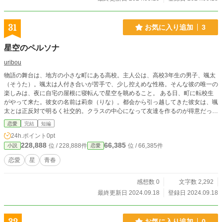
31
お気に入り追加
3
星空のペルソナ
uribou
物語の舞台は、地方の小さな町にある高校。主人公は、高校3年生の男子、颯太
（そうた）。颯太は人付き合いが苦手で、少し控えめな性格。そんな彼の唯一の
楽しみは、夜に自宅の屋根に寝転んで星空を眺めること。 ある日、町に転校生
がやって来た。彼女の名前は莉奈（りな）。都会から引っ越してきた彼女は、颯
太とは正反対で明るく社交的。クラスの中心になって友達を作るのが得意だっ
た。そんな莉奈は、偶然颯太が星について詳しいことを知り、興味を持つ。
恋愛
完結
短編
「私、夜空の星を写真に撮るのが好きなの。でも、星の名前とか全然知らなく
24h.ポイント
0pt
て…よかったら教えてくれない？」と、颯太に話しかける。最初、戸惑った颯太
228,888
66,385
位 / 228,888件
位 / 66,385件
小説
恋愛
だったが、彼女の純粋な好奇心に押されて一緒に星を見ることに。夜の屋上で、
二人は星座を探しながら様々な話をするようになる。莉奈は、自分が都会で何か
恋愛
星
青春
と期待に応えなければいけないプレッシャーから逃れるために引っ越してきたこ
とを打ち明ける。颯太も、自分の内向的な性格に葛藤していることを莉奈に話
感想数 0
文字数 2,292
す。二人は互いの悩みや夢を共有し、お互いの存在がだんだんと大切なものにな
っていく。やがて、颯太は莉奈と一緒にいることで自身を少しずつ表現する勇気
最終更新日 2024.09.18
登録日 2024.09.18
を持つようになり、莉奈は颯太のおかげで自分のペースで生きることを学ぶ。
文化祭や体育祭といった学校行事を通して、二人の距離はますます縮まってい
く。颯太はある夜の星空の下で、莉奈に「君のことが好きだ」と静かに告白す
お気に入り追加
0