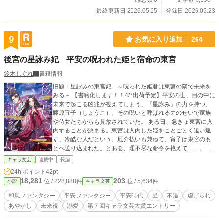
感想数 0
文字数 3,698
最終更新日 2026.05.25
登録日 2026.05.23
9
お気に入り追加
264
後宮の星詠み妃 平安の呪われた姫と宿命の東宮
鈴木しぐれ
書籍情報
旧題：星詠みの東宮妃 ～呪われた姫君は東宮の隣で未来を
みる～ 【書籍化します！！4/7出荷予定】平安の世、目の中に
未来で起こる凶兆が視えてしまう、『星詠み』の力を持つ、
藤原宵子（しょうこ）。その呪いと呼ばれる力のせいで家族
や侍女たちからも見放されていた。 ある日、急きょ東宮に入
内することが決まる。東宮は入内した姫をことごとく追い返
す、冷酷な人だという。厄介払いも兼ねて、宵子は東宮のも
とへ送り込まれた。とある、理不尽な命令を抱えて……。 で
も、実際に会った東宮は、冷酷な人ではなく、まるで太陽の
キャラ文芸
連載中
長編
ような人だった。
24h.ポイント
42pt
18,281
203
位 / 228,888件
位 / 5,634件
小説
キャラ文芸
和風ファンタジー
平安ファンタジー
平安時代
星
不遇
虐げられ
あやかし
未来視
溺愛
第７回キャラ文芸大賞エントリー