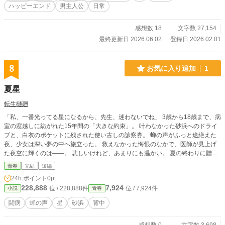
ハッピーエンド
男主人公
日常
感想数 18
文字数 27,154
最終更新日 2026.06.02
登録日 2026.02.01
8
お気に入り追加
1
夏星
転生樋廻
「私、一番光ってる星になるから、先生、迷わないでね」 3歳から18歳まで、病
室の窓越しに紡がれた15年間の「大きな約束」。 叶わなかった砂浜へのドライ
ブと、白衣のポケットに残された使い古しの診察券。 蝉の声がふっと途絶えた
夜、少女は深い夢の中へ旅立った。 救えなかった悔恨のなかで、医師が見上げ
た夜空に輝くのは――。 悲しいけれど、あまりにも温かい。 夏の終わりに贈
る、最も美しい「命」の物語。
青春
完結
短編
24h.ポイント
0pt
228,888
7,924
位 / 228,888件
位 / 7,924件
小説
青春
闘病
蝉の声
星
砂浜
背中