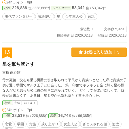
24h.ポイント
0pt
228,888
53,342
位 / 228,888件
位 / 53,342件
小説
ファンタジー
現代ファンタジー
魔法使い
星
少年主人公
昔話
感想数 0
文字数 5,323
最終更新日 2026.02.18
登録日 2026.02.18
15
お気に入り追加
3
星を撃ち墜とす
東稔 雨紗霧
母の死後、父を名乗る男爵に引き取られて平民から貴族へとなった私は貴族の子
供が通う学園でマルク王子と出会った。 第一印象でキラキラと空に輝く星の様
な人だなと思った私は彼の輝きに惹かれていく。 どうしても彼が欲しくて、我
慢が出来なくて、ある日、星を空から撃ち落とす事を決心した。
恋愛
完結
ｼｮｰﾄｼｮｰﾄ
24h.ポイント
7pt
38,519
16,748
位 / 228,888件
位 / 66,385件
小説
恋愛
恋愛
学園
貴族
成り上がり
女主人公
ざまぁされる側
追放