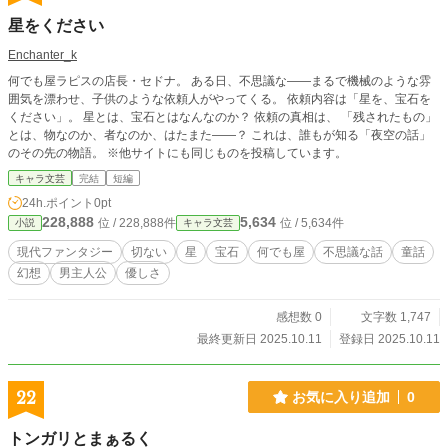
星をください
Enchanter_k
何でも屋ラピスの店長・セドナ。 ある日、不思議な——まるで機械のような雰
囲気を漂わせ、子供のような依頼人がやってくる。 依頼内容は「星を、宝石を
ください」。 星とは、宝石とはなんなのか？ 依頼の真相は、 「残されたもの」
とは、物なのか、者なのか、はたまた——？ これは、誰もが知る「夜空の話」
のその先の物語。 ※他サイトにも同じものを投稿しています。
キャラ文芸
完結
短編
24h.ポイント
0pt
228,888
5,634
位 / 228,888件
位 / 5,634件
小説
キャラ文芸
現代ファンタジー
切ない
星
宝石
何でも屋
不思議な話
童話
幻想
男主人公
優しさ
感想数 0
文字数 1,747
最終更新日 2025.10.11
登録日 2025.10.11
22
お気に入り追加
0
トンガリとまぁるく