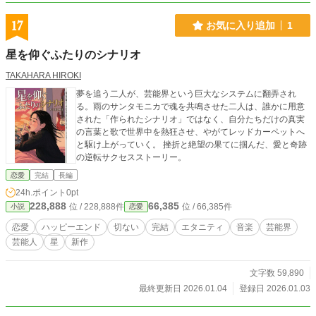
17
お気に入り追加
1
星を仰ぐふたりのシナリオ
TAKAHARA HIROKI
夢を追う二人が、芸能界という巨大なシステムに翻弄され
る。雨のサンタモニカで魂を共鳴させた二人は、誰かに用意
された「作られたシナリオ」ではなく、自分たちだけの真実
の言葉と歌で世界中を熱狂させ、やがてレッドカーペットへ
と駆け上がっていく。 挫折と絶望の果てに掴んだ、愛と奇跡
の逆転サクセスストーリー。
恋愛
完結
長編
24h.ポイント
0pt
228,888
66,385
位 / 228,888件
位 / 66,385件
小説
恋愛
恋愛
ハッピーエンド
切ない
完結
エタニティ
音楽
芸能界
芸能人
星
新作
文字数 59,890
最終更新日 2026.01.04
登録日 2026.01.03