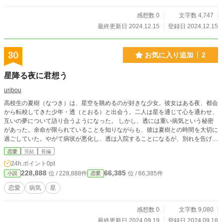
ル、███
感想数 0
文字数 4,747
最終更新日 2024.12.15
登録日 2024.12.15
30
お気に入り追加
2
星降る夜に君想う
uribou
高校生の夏樹（なつき）は、星空を眺めるのが好きな少女。彼女はある夜、都会
から転校してきた少年・透（とおる）と出会う。二人は星を通じて心を通わせ、
互いの夢について語り合うようになった。 しかし、透には重い病気という秘密
があった。余命が限られていることを知りながらも、彼は夏樹との時間を大切に
過ごしていた。やがて病状が悪化し、透は入院することになるが、別れを告げず
に去ってしまう。後日、夏樹は透からの手紙を受け取る。そこには、彼女への感
恋愛
完結
長編
謝と、星空の下でまた会おうという約束が綴られてあった。夏樹は透の夢を胸に
24h.ポイント
0pt
抱きながら、自分の夢に向かって進んでいく決意を固める。
228,888
66,385
位 / 228,888件
位 / 66,385件
小説
恋愛
恋愛
病気
星
感想数 0
文字数 9,080
最終更新日 2024.09.19
登録日 2024.09.18