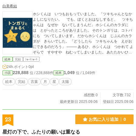
白美希結
ホシくんは いつもおもっていました。 「ツキちゃんとなか
よしになりたい。 でも、ぼくとおはなしすると、 ツキち
ゃんは なぜか ないてしまうんだ」 ホシくんのカラダに
は とがったところがありました。 そのトンガリは、コトバ
にも ついてしまいます。 だからホシくんは じぶんのカラ
ダが きらいでした。 「どうしたら ツキちゃんを えがお
にできるのだろう」 ⸻ あるひ、ホシくんは つかれて よ
ぞらで すやすや ねむってしまいました。 あたたかいひか
りに つつまれて めをさますと、 そこには タイヨウさん
絵本
完結
ｼｮｰﾄｼｮｰﾄ
がいました。 「ホシくん、だいじょうぶかい？」 「かんけい
24h.ポイント
0pt
ないだろ。ぼくはひとりでいいんだ」 でも、そういうと、タ
228,888
1,049
位 / 228,888件
位 / 1,049件
小説
絵本
イヨウさんのひかりが すこしだけ かなしそうにゆらぎまし
た。 ⸻ ホシくんは しばらくかんがえて、 おそるおそ
絵本
完結
言葉
月
星
太陽
る たずねました。 「ツキちゃんを えがおにするには ど
うしたらいいんだ」 タイヨウさんは にっこりと ほほえみ
感想数 0
文字数 732
ました。 「ホシくんのカラダは とてもすてきですよ。 ト
ンガリがあるから とどくひかりもあるのです」 そういっ
最終更新日 2025.09.06
登録日 2025.09.06
て あたたかいいきをふきかけました。 「まぁるく、まぁる
く」 でもトンガリも ホシくんの だいじなひかりなんだ
よ」 「まぁるく、まぁるく」 ホシくんのこころが ほ
23
お気に入り追加
0
んのりあたたかくなりました。 カラダのトンガリも すこし
まるくなりました。 「タイヨウさん ありがとう。ぼく、じぶ
星灯の下で、ふたりの願いは重なる
んのカラダを すきになれそうだよ」 ⸻ つぎのひ。