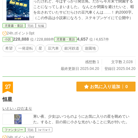
ったけれど、今はすっかり閑古鳥。だから今月末で閉園する
ことになってしまいました。 なんとか閉園を避けたいと、暇
を出されていたサビだらけの豆汽車くんは……！ 約2000字。
（この作品は小説家になろう、ステキブンゲイにて公開中）
児童書・童話
完結
短編
24h.ポイント
0pt
228,888
4,657
位 / 228,888件
位 / 4,657件
小説
児童書・童話
希望
一発逆転
星
豆汽車
銀河鉄道
遊園地
感想数 1
文字数 2,028
最終更新日 2025.04.20
登録日 2025.04.20
27
お気に入り追加
0
恒星
いとい・ひだまり
寒い夜、少女はいつものようにお気に入りの星を眺めてい
た。すると、目の前に小さな光がいることに気が付いた。
ファンタジー
完結
ｼｮｰﾄｼｮｰﾄ
24h.ポイント
0pt