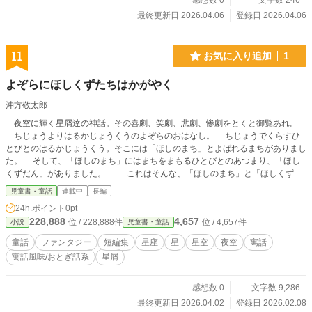
感想数 0
文字数 246
最終更新日 2026.04.06
登録日 2026.04.06
11
お気に入り追加
1
よぞらにほしくずたちはかがやく
沖方敬太郎
夜空に輝く星屑達の神話。その喜劇、笑劇、悲劇、惨劇をとくと御覧あれ。
ちじょうよりはるかじょうくうのよぞらのおはなし。 ちじょうでくらすひ
とびとのはるかじょうくう。そこには「ほしのまち」とよばれるまちがありまし
た。 そして、「ほしのまち」にはまちをまもるひとびとのあつまり、「ほし
くずだん」がありました。 これはそんな、「ほしのまち」と「ほしくずだ
ん」のものがたり。 この世界には摩訶不思議な、人々が知らないだけのこと
児童書・童話
連載中
長編
が未だ存在している。 「もしも、もしも、遥か上空に地上の人々が知らない街
24h.ポイント
0pt
が存在したとしたら？」 これはそんな作者の空想をもとに生み出された童
228,888
4,657
位 / 228,888件
位 / 4,657件
小説
児童書・童話
話・寓話です。 一節ごとの文字数を少なくしています。そのため、節数と更
新回数が増加しますが、ご了承ください。 基本、平仮名だけの童話ですが、
童話
ファンタジー
短編集
星座
星
星空
夜空
寓話
若干漢字が入っていたりします。完結後に漢字でバージョンも投稿します。
寓話風味/おとぎ話系
星屑
可能な限り、毎日投稿を目指します。一旦、制作している箇所まで投稿できた
ら、そこで一旦投稿が止まる可能性が高いです。 カクヨム、小説家になろう
で同じ題名で連載中です。
感想数 0
文字数 9,286
最終更新日 2026.04.02
登録日 2026.02.08