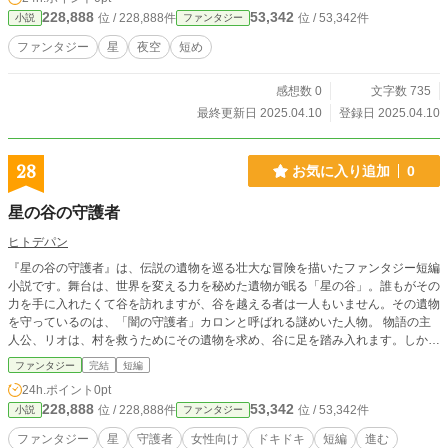
228,888
53,342
位 / 228,888件
位 / 53,342件
小説
ファンタジー
ファンタジー
星
夜空
短め
感想数 0
文字数 735
最終更新日 2025.04.10
登録日 2025.04.10
28
お気に入り追加
0
星の谷の守護者
ヒトデパン
『星の谷の守護者』は、伝説の遺物を巡る壮大な冒険を描いたファンタジー短編
小説です。舞台は、世界を変える力を秘めた遺物が眠る「星の谷」。誰もがその
力を手に入れたくて谷を訪れますが、谷を越える者は一人もいません。その遺物
を守っているのは、「闇の守護者」カロンと呼ばれる謎めいた人物。 物語の主
人公、リオは、村を救うためにその遺物を求め、谷に足を踏み入れます。しか
し、遺物に辿り着くためには試練を乗り越えなければならないという。最初に待
ファンタジー
完結
短編
ち受けていたのは、リオ自身の恐れや欲望が具現化した「幻影の森」。そこで彼
24h.ポイント
0pt
はどんな恐怖と向き合い、どんな決断を下すのか？ 試練を通じて、リオの内面
228,888
53,342
位 / 228,888件
位 / 53,342件
小説
ファンタジー
が大きく変わり、彼の成長と決意が描かれる本作。彼が遺物を手に入れ、世界に
どんな影響を与えるのか、物語の行く先に隠された秘密とは？リオの冒険の行方
ファンタジー
星
守護者
女性向け
ドキドキ
短編
進む