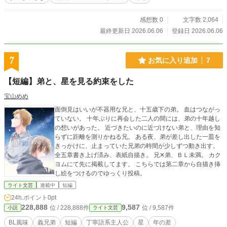
感想数 0
文字数 2,064
最終更新日 2026.06.06
登録日 2026.06.06
7
お気に入り追加
7
【短編】弟と、星を見る約束をした
宝山めめ
面倒見はいいが不器用な兄と、十五歳下の弟。 血はつながっ
ていない。 十年ぶりに再会した二人の間には、弟の十年越し
の想いがあった。 近づきたいのに近づけない弟と、理由を知
らずに距離を測りかねる兄。 ある夜、弟が差し出した一皿を
きっかけに、止まっていた兄弟の時間が少しずつ動き出す。
全五章書き上げ済み、表紙自描き。 兄✕弟、ＢＬ未満。 カク
ヨムにて先に掲載してます。 こちらでは第二章から自描き挿
し絵をつけるのでゆっくり投稿。
ライト文芸
連載中
短編
24h.ポイント
0pt
228,888
9,587
位 / 228,888件
位 / 9,587件
小説
ライト文芸
BL風味
義兄弟
短編
丁寧語系主人公
星
年の差