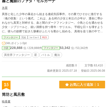
霧と魔眼のファタ・モルガーナ
氷翠
異形と化した少年の暴走から始まる連続失踪事件。その裏でひそかに進行する
〈魂の収集〉という儀式。 これは、ある村の少女と剣士の少年が、運命に導か
れながら真実と対峙する、血と闇のダークファンタジー。 小鳥と心を通わせる
少女・ジブリールと、鋭い洞察を持つ青年・サリエル。 平穏な日々を壊すよう
に、彼らの故郷で起きた惨劇がふたりを動かし始める。 真相を追う旅の中で彼
らが見たのは、魂を喰らい怪物と化す人間、そしてそれを操る黒幕たちの存在だ
ファンタジー
完結
ｼｮｰﾄｼｮｰﾄ
R15
った。 町で続発する不可解な昏睡事件。その裏で動く男シトリーを追い詰めた
24h.ポイント
0pt
サリエルは、戦いの果てに衝撃の言葉を耳にする。 「アリオク」「リリン」―
228,888
53,342
位 / 228,888件
位 / 53,342件
小説
ファンタジー
―サリエルの両親の名。そして、ジブリールの両親の名までが、敵の口から告げ
られる。 二人の過去と儀式の関係とは一体何なのか？ 闇の中心にいる男・バテ
異世界ファンタジー
星
バトル
魔法
ィムは、集めた魂を使い怪物を生み出していた。 しかしその力には限界があ
り、次なる計画へと駒を進めていく。 一方でサリエルたちは町に平和を取り戻
感想数 0
文字数 63,410
すべく、ギルドの依頼をこなしながら、潜伏するバティム一味を追い続ける。
そんな中、町の北東にある森で、動物たちすら近づかない異様な一角が見つか
最終更新日 2025.07.18
登録日 2025.06.08
る。 仲間とともに調査に赴いた彼らが出会ったのは、黒くゆらめく影――「シ
ャドーピープル」と呼ばれる死霊だった。 物理攻撃の通じない敵に対し、聖水
や塩といった限られた手段での応戦が始まる。 死霊の群れを抜けた先に見え
25
お気に入り追加
1
る、巨大な黒い祭壇。そこから溢れ出す気配は、さらなる脅威の始まりを告げて
いた。 隠された真実、深まる陰謀、そしてふたりの出自に繋がる謎―― すべて
筒坊と風呂敷
の点が線になるその時、彼らは何を選ぶのか。 本作品は短編となります。
暁香夏