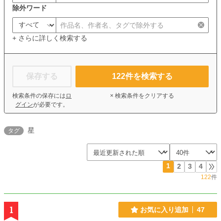
除外ワード
+ さらに詳しく検索する
保存する
122
件を検索する
検索条件の保存には
ロ
× 検索条件をクリアする
グイン
が必要です。
星
タグ
1
2
3
4
122
件
1
お気に入り追加
47