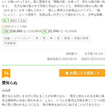
い）の地へやってきた。鳥に変身する「飛鳥の術」を使って、村から南の海へ向
かう。 広大な海の真ん中で空高く羽ばたいていくと、突然目の前から黒い塊
（かたまり）がすっ飛んできた！ 新しい異邦人の名前はエクリプス。「蝕
（しょく）」という意味で、生前は災いの子として扱われていた。少年は両腕に
烏（からす）の翼を持っている。彼はいつもその姿のまま、決して術を解こうと
BL
連載中
短編
はしなかった……。 エブリスタ他でも掲載中
24h.ポイント
0pt
228,888
31,450
位 / 228,888件
位 / 31,450件
小説
BL
短編
ファンタジー
海
死
鳥
星
変身
死後の世界
天体観測
感想数 0
文字数 23,118
最終更新日 2024.08.25
登録日 2023.10.01
34
お気に入り追加
2
愛知らぬ
ぶんゆ
愛する人を悲しませずに消えることが出来たなら･･･ 賢王と称えられる王様と孤
児は運命的に出会い惹かれ合う。しかし、いつしか孤児は王様を喪うことへの恐
怖に取り憑かれるようになる。 私の寿命をあの人にあげることができたなら･･･