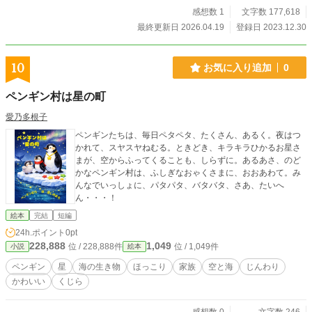
感想数 1
文字数 177,618
最終更新日 2026.04.19
登録日 2023.12.30
10
お気に入り追加
0
ペンギン村は星の町
愛乃多根子
ペンギンたちは、毎日ペタペタ、たくさん、あるく。夜はつ
かれて、スヤスヤねむる。ときどき、キラキラひかるお星さ
まが、空からふってくることも、しらずに。あるあさ、のど
かなペンギン村は、ふしぎなおゃくさまに、おおあわて。み
んなでいっしょに、パタパタ、バタバタ、さあ、たいへ
ん・・・！
絵本
完結
短編
24h.ポイント
0pt
228,888
1,049
位 / 228,888件
位 / 1,049件
小説
絵本
ペンギン
星
海の生き物
ほっこり
家族
空と海
じんわり
かわいい
くじら