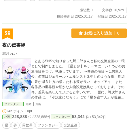
に、あなたもきっと心を奪われるでしょう。
感想数 0
文字数 10,529
最終更新日 2025.01.17
登録日 2025.01.17
29
お気に入り追加
0
夜の伝書鳩
霜月 れい
とあるSNSで知り合った蝉二郎さんと私の交流企画の一環
として制作しました。 【星と夢】をテーマに、いくつかの共
通項目をつけ、執筆しています。 〜共通の項目〜 1.男主人
公、名前はジェラール・エルンスト 2.中世のような街、周辺
に泉か湖 3.片方の横にたれる髪が長い、オッドアイ また、
各作品の世界観や細かな人物設定は異なっております。その
為、差異も楽しんで頂けると幸いです。 更に、蝉次郎さん
の作品は、「小説家になろう」にて『星を宿す人』が現在連
載されております。ぜひ、なろうにもお越しください。 〜夜
ファンタジー
完結
短編
の伝書鳩の説明〜 『エルンストの手記』の抜粋 星子と夢子彼
24h.ポイント
0pt
らは2人で1人の存在。 数100年に一度ずつ現れ、消えてい
228,888
53,342
位 / 228,888件
位 / 53,342件
小説
ファンタジー
く。そんな彼らが、現れると在世に必ずナニカが起こる。そ
れは厄や奇跡…と言ったものであり、避ける事は出来ない。
星
夢
異世界
ファンタジー
交流企画
はたして、この子達に何が起こるのやら…。なあ、ジェラー