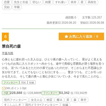
恋愛
先生と生徒
切ない
純愛
すれ違い
依存
星
高校生
完結
学園
感想数 0
文字数 125,357
最終更新日 2026.06.20
登録日 2026.06.08
6
お気に入り追加
0
禁自死の森
平葉与雨
心身ともに疲れ切った主人公は、ひとり夜の森へ入っていく。 星がよく見える
いつものお気に入りスポットへ向かうも、途中で異様な雰囲気が漂う場所を見つ
ける。 近づいてみるとただの小屋ではあったのだが、そこからまた不思議な少
女が出てきて、とんでもないことを口にする……。 驚きつつも、どこか引っか
かる主人公。 そして森の奥へと進む少女についていき、今まで見たことのない
ような光景を目にする。 ◆こちらは2024年12月6日にカクヨムにて投稿した短
ファンタジー
完結
短編
編です。
24h.ポイント
0pt
228,888
53,342
位 / 228,888件
位 / 53,342件
小説
ファンタジー
現代ファンタジー
女主人公
精霊
魔法
星
森
夜空
すこしふしぎ
現代ドラマ×ファンタジー
短編