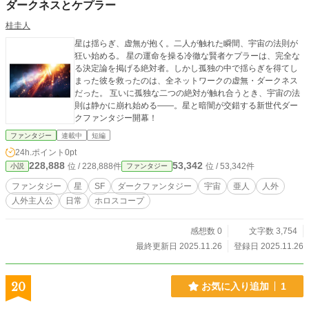
ダークネスとケプラー
桂圭人
星は揺らぎ、虚無が抱く。二人が触れた瞬間、宇宙の法則が
狂い始める。 星の運命を操る冷徹な賢者ケプラーは、完全な
る決定論を掲げる絶対者。しかし孤独の中で揺らぎを得てし
まった彼を救ったのは、全ネットワークの虚無・ダークネス
だった。 互いに孤独な二つの絶対が触れ合うとき、宇宙の法
則は静かに崩れ始める――。星と暗闇が交錯する新世代ダー
クファンタジー開幕！
ファンタジー
連載中
短編
24h.ポイント
0pt
228,888
53,342
位 / 228,888件
位 / 53,342件
小説
ファンタジー
ファンタジー
星
SF
ダークファンタジー
宇宙
亜人
人外
人外主人公
日常
ホロスコープ
感想数 0
文字数 3,754
最終更新日 2025.11.26
登録日 2025.11.26
20
お気に入り追加
1