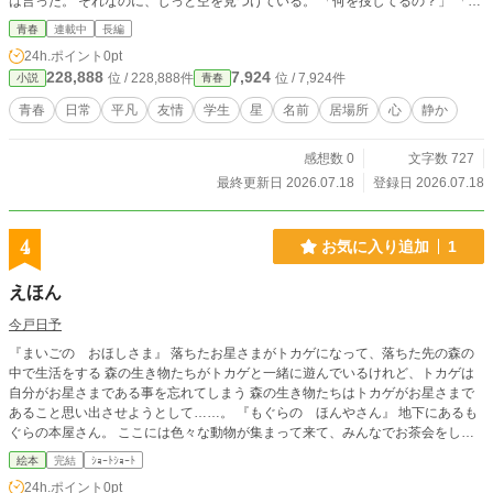
は言った。 それなのに、じっと空を見つけている。 「何を捜してるの？」 「名
前のない星」 「探してどうするの」 「名前を付けてもらう」 私はもう一度空を
青春
連載中
長編
見上げた。 「星に？」 「呼ばれない名前何て、いらないと思ってたのにね」 彼
24h.ポイント
0pt
は私を見た。 その顔が少しだけさみしく映ったのは気のせいだろうか。
228,888
7,924
位 / 228,888件
位 / 7,924件
小説
青春
青春
日常
平凡
友情
学生
星
名前
居場所
心
静か
感想数 0
文字数 727
最終更新日 2026.07.18
登録日 2026.07.18
4
お気に入り追加
1
えほん
今戸日予
『まいごの おほしさま』 落ちたお星さまがトカゲになって、落ちた先の森の
中で生活をする 森の生き物たちがトカゲと一緒に遊んでいるけれど、トカゲは
自分がお星さまである事を忘れてしまう 森の生き物たちはトカゲがお星さまで
あること思い出させようとして……。 『もぐらの ほんやさん』 地下にあるも
ぐらの本屋さん。 ここには色々な動物が集まって来て、みんなでお茶会をした
り、読書をしたりして時間がゆっくりと流れていく。
絵本
完結
ｼｮｰﾄｼｮｰﾄ
24h.ポイント
0pt