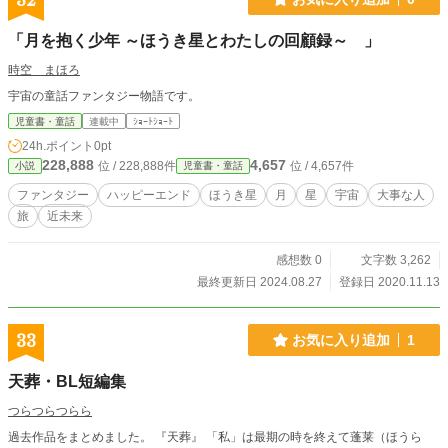
32
る。莉奈もまた、「私も、颯太と一緒にいるときが一番幸せ」と応える。
「月を抱く少年 ～ほうき星とわたしの回顧録～ 」
時空 まほろ
宇宙の童話ファンタジー物語です。
児童書・童話
連載中
ｼｮｰﾄｼｮｰﾄ
24h.ポイント
0pt
228,888
4,657
位 / 228,888件
位 / 4,657件
小説
児童書・童話
ファンタジー
ハッピーエンド
ほうき星
月
星
宇宙
大事な人
旅
近未来
感想数 0
文字数 3,262
最終更新日 2024.08.27
登録日 2020.11.13
33
お気に入り追加
1
天葬・BL短編集
つらつらつらら
過去作品をまとめました。 『天葬』 「私」は最期の時を終えて蓬莱（ほうら