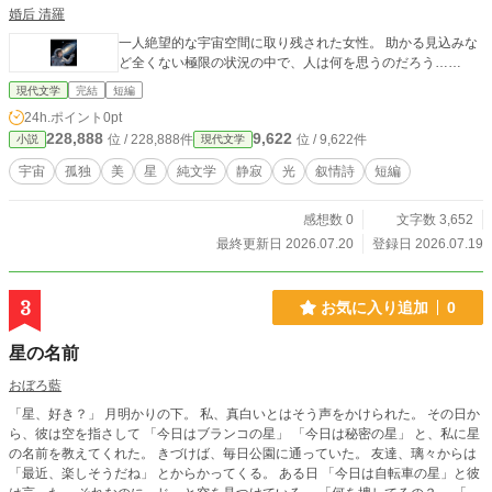
婚后 清羅
一人絶望的な宇宙空間に取り残された女性。 助かる見込みな
ど全くない極限の状況の中で、人は何を思うのだろう……
現代文学
完結
短編
24h.ポイント
0pt
228,888
9,622
位 / 228,888件
位 / 9,622件
小説
現代文学
宇宙
孤独
美
星
純文学
静寂
光
叙情詩
短編
感想数 0
文字数 3,652
最終更新日 2026.07.20
登録日 2026.07.19
3
お気に入り追加
0
星の名前
おぼろ藍
「星、好き？」 月明かりの下。 私、真白いとはそう声をかけられた。 その日か
ら、彼は空を指さして 「今日はブランコの星」 「今日は秘密の星」 と、私に星
の名前を教えてくれた。 きづけば、毎日公園に通っていた。 友達、璃々からは
「最近、楽しそうだね」 とからかってくる。 ある日 「今日は自転車の星」と彼