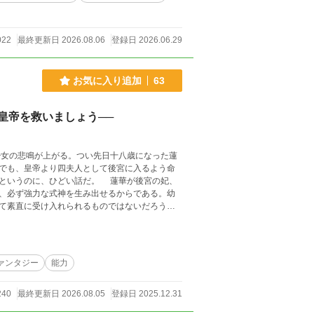
入れていただき、本当にありがとうございました。
よび第三者による生成AI等の学習目的での利用
022
最終更新日 2026.08.06
登録日 2026.06.29
お気に入り追加
63
皇帝を救いましょう──
でも、皇帝より四夫人として後宮に入るよう命
というのに、ひどい話だ。 蓮華が後宮の妃、
、必ず強力な式神を生み出せるからである。幼
て素直に受け入れられるものではないだろう。
に後宮を出たいと願い出ること。そして実現で
は無事に『皇后選定』を乗り切ることができる
ァンタジー
能力
240
最終更新日 2026.08.05
登録日 2025.12.31