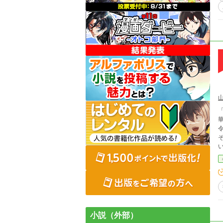
「わ
きた
の
留め
物語。 ※全57話、番外編等未定
小説（外部）