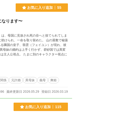
お気に入り追加
55
になります〜
）は、母国に見放され死の谷へと捨てられてしま
ある隣国の皇子、翡雲（フェイユン）が現れ、彼
角関係
元許婚
異母妹
義母
舞姫
696
最終更新日 2026.05.29
登録日 2026.03.19
お気に入り追加
115