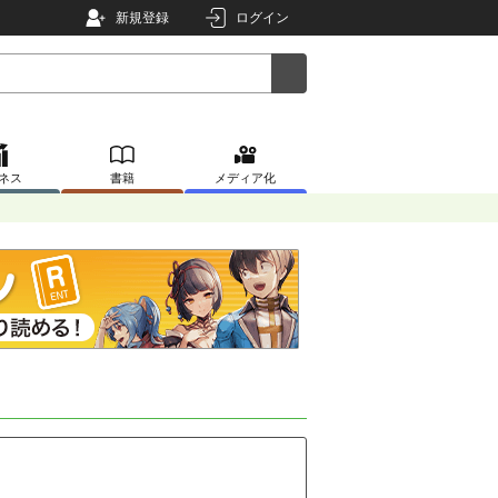
新規登録
ログイン
ネス
書籍
メディア化