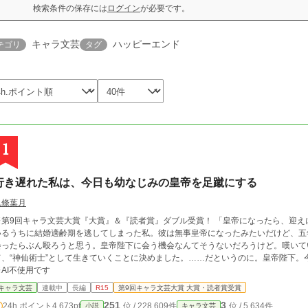
検索条件の保存には
ログイン
が必要です。
キャラ文芸
ハッピーエンド
テゴリ
タグ
1
行き遅れた私は、今日も幼なじみの皇帝を足蹴にする
九條葉月
第9回キャラ文芸大賞『大賞』＆『読者賞』ダブル受賞！ 「皇帝になったら、迎えに来る」幼なじみとのそんな約束を律儀に守って
いるうちに結婚適齢期を逃してしまった私。彼は無事皇帝になったみたいだけど、五
会ったらぶん殴ろうと思う。皇帝陛下に会う機会なんてそうないだろうけど。嘆いて
て、“神仙術士”として生きていくことに決めました。……だというのに。皇帝陛下。
※AI不使用です
キャラ文芸
連載中
長編
R15
第9回キャラ文芸大賞 大賞・読者賞受賞
251
3
24h.ポイント
4,673pt
位 / 228,609件
位 / 5,634件
小説
キャラ文芸