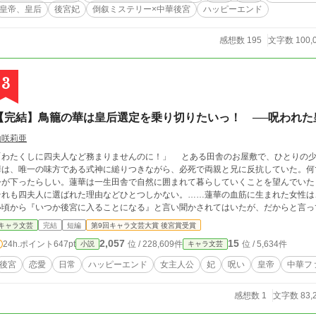
稚拙な作品ではありますが、女性向けHOTランキング(33位)に
皇帝、皇后
後宮妃
倒叙ミステリー×中華後宮
ハッピーエンド
✴️この作品の文章・設定・キャラクターの無断転載・無断加工、お
を禁じます。
感想数 195
文字数 100,
3
【完結】鳥籠の華は皇后選定を乗り切りたいっ！ ──呪われた
山咲莉亜
たくしに四夫人など務まりませんのに！」 とある田舎のお屋敷で、ひとりの少女の悲鳴が上がる。つい先日十八歳になった蓮
華は、唯一の味方である式神に縋りつきながら、必死で両親と兄に反抗していた。何
令が下ったらしい。蓮華は一生田舎で自然に囲まれて暮らしていくことを望んでいた
それも四夫人に選ばれた理由などひとつしかない。……蓮華の血筋に生まれた女性は
い頃から『いつか後宮に入ることになる』と言い聞かされてはいたが、だからと言っ
そんな蓮華に、父はとある提案をした。それは『皇后選定』で貴妃に選ばれ、褒美
キャラ文芸
完結
短編
第9回キャラ文芸大賞 後宮賞受賞
なら父からも口添えするということ。 少し悩んだ末に了承した蓮華は、後日後宮へと入内することになるが、そこで出会う妃
2,057
15
24h.ポイント
647pt
位 / 228,609件
位 / 5,634件
小説
キャラ文芸
は個性豊かな者ばかりのようで……？ 果たして、後宮という名の鳥籠に入った蓮華
か。皇帝と顔を合わせた蓮華の悩み、葛藤とは……？ 『自由を望んでいると言う割に、この家から逃げ出さないのは、蓮華を引き
後宮
恋愛
日常
ハッピーエンド
女主人公
妃
呪い
皇帝
中華フ
る何かがあるからに他ならない』 これは後宮において最上級の位を誇る妃が、とある試練を通し、自身の望みを叶えるまでの
、完結保証 ※現時点では【完結】としておりますが、今後続編の執筆も考えております。 ※第9回キ
感想数 1
文字数 83,
ャラ文芸大賞にて【後宮賞】を受賞しました！ 応援ありがとうございました！！