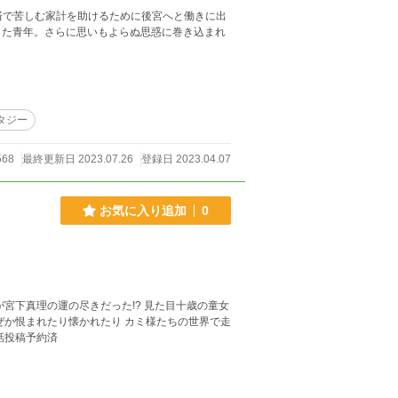
返済で苦しむ家計を助けるために後宮へと働きに出
した青年。さらに思いもよらぬ思惑に巻き込まれ
タジー
568
最終更新日 2023.07.26
登録日 2023.04.07
お気に入り追加
0
の尽きだった!? 見た目十歳の童女
かれたり カミ様たちの世界で走
バイト録 完結保証、全話投稿予約済