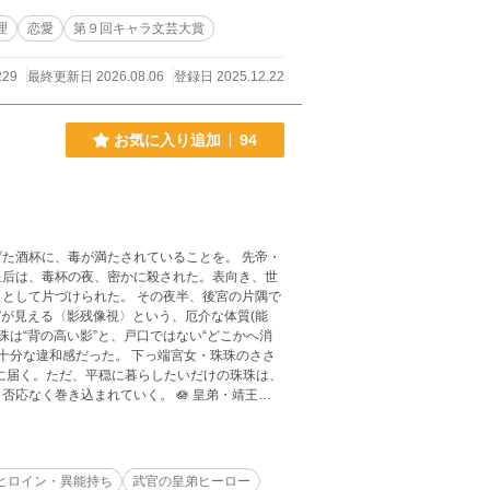
理
恋愛
第９回キャラ文芸大賞
229
最終更新日 2026.08.06
登録日 2025.12.22
お気に入り追加
94
酒杯に、毒が満たされていることを。 先帝・
皇后は、毒杯の夜、密かに殺された。表向き、世
た。 その夜半、後宮の片隅で
耳に届く。ただ、平穏に暮らしたいだけの珠珠は、
き込まれていく。 🪷 皇弟・靖王
と軽口で、『皇后自害事件』の裏にある後宮の闇
ヒロイン・異能持ち
武官の皇弟ヒーロー