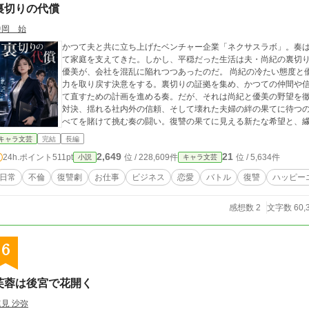
裏切りの代償
中岡 始
かつて夫と共に立ち上げたベンチャー企業「ネクサスラボ」。奏
て家庭を支えてきた。しかし、平穏だった生活は夫・尚紀の裏切
優美が、会社を混乱に陥れつつあったのだ。 尚紀の冷たい態度と優美の挑発に苦しむ中、奏は再び経営者としての
力を取り戻す決意をする。裏切りの証拠を集め、かつての仲間や
て直すための計画を進める奏。だが、それは尚紀と優美の野望を徹底的に打
対決、揺れる社内外の信頼、そして壊れた夫婦の絆の果てに待つのは――。 自分の誇りと未来を取
べてを賭けて挑む奏の闘い。復讐の果てに見える新たな希望と、
キャラ文芸
完結
長編
2,649
21
24h.ポイント
511pt
位 / 228,609件
位 / 5,634件
小説
キャラ文芸
日常
不倫
復讐劇
お仕事
ビジネス
恋愛
バトル
復讐
ハッピー
感想数 2
文字数 60,
6
芙蓉は後宮で花開く
速見 沙弥