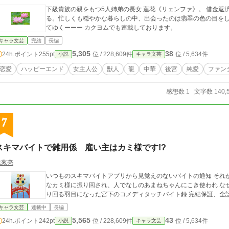
下級貴族の親をもつ5人姉弟の長女 蓮花《リェンファ》。 借金
る。忙しくも穏やかな暮らしの中、出会ったのは翡翠の色の目を
てゆくーーー カクヨムでも連載しております。
キャラ文芸
完結
長編
5,305
38
24h.ポイント
255pt
位 / 228,609件
位 / 5,634件
小説
キャラ文芸
恋愛
ハッピーエンド
女主人公
獣人
龍
中華
後宮
純愛
ファン
感想数 1
文字数 140,
7
スキマバイトで雑用係 雇い主はカミ様です!?
浅葱亮
いつものスキマバイトアプリから見覚えのないバイトの通知 それが宮下真理の運
なカミ様に振り回され、人でなしのあまねちゃんにこき使われ なぜか恨まれたり懐
り回る羽目になった宮下のコメディタッチ
キャラ文芸
連載中
長編
5,565
43
24h.ポイント
242pt
位 / 228,609件
位 / 5,634件
小説
キャラ文芸