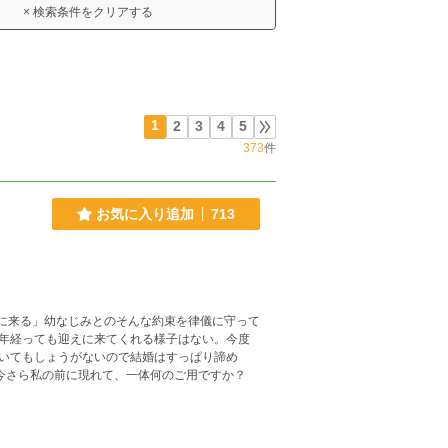
× 検索条件をクリアする
1
2
3
4
5
373
件
お気に入り追加
713
年経っても迎えに来てくれる様子はない。今度
いてもしょうがないので結婚はすっぱり諦め
今さら私の前に現れて、一体何のご用ですか？