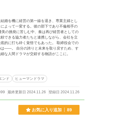
は結婚を機に経営の第一線を退き、専業主婦とし
りによって一変する。彼の部下であり不倫相手の
信頼できる協力者たちと連携しながら、会社を立
ち砕く覚悟でもあった。 取締役会での
り戻すため、す
繊細な人間ドラマが交錯する物語がここに。
エンド
ヒューマンドラマ
399
最終更新日 2024.11.26
登録日 2024.11.26
お気に入り追加
89