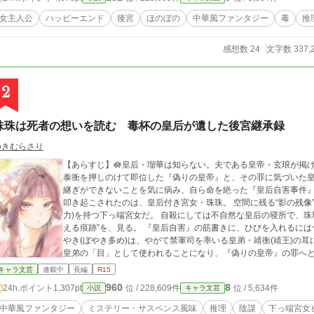
女主人公
ハッピーエンド
後宮
ほのぼの
中華風ファンタジー
毒
推
感想数 24
文字数 337,
2
珠珠は死者の想いを読む 毒杯の皇后が遺した後宮継承録
ゆきむらさり
【あらすじ】🪷皇后・瑠華は知らない。夫である皇帝・玄琅が掲げた
泰衡を押しのけて即位した『偽りの皇帝』と、その罪に気づいた
継ぎができないことを気に病み、自ら命を絶った『皇后自害事件』として片づけられ
叩き起こされたのは、皇后付き宮女・珠珠。 空間に残る“影の残像”が見える〈影残像視〉という、厄介な体質(能
力)を持つ下っ端宮女だ。 自殺にしては不自然な皇后の寝所で、珠珠は“背の高い影”と、戸口ではない“どこかへ消
える痕跡”を、見る。 『皇后自害』の筋書きに、ひびを入れるには十分な違和感だった。 下っ端宮女・珠珠のささ
やき(ぼやき多め)は、やがて禁軍司を率いる皇弟・靖衡(靖王)の
皇弟の「目」として使われることになり、『偽りの皇帝』の罪へと否応なく巻
の“目”を任された下っ端女官・珠珠が、「下働きの目」とぼやき
キャラ文芸
連載中
長編
R15
と謎を見抜いていく倒叙ミステリー。 ✴️設定などは独自の世界観でご都合主義。あくまでも妄想の産物となりま
960
8
24h.ポイント
1,307pt
位 / 228,609件
位 / 5,634件
小説
キャラ文芸
す。 ✴️中華風ではありますが、あくまでも“風”なので名前は日本語の読みのままでいかせて頂きます。 ✴️想像によ
る中華風物語の為、史実とは全く関係はありません。 ✴️本作イラストは全て娘作品になります(🎨手書きです)。 ✴️
中華風ファンタジー
ミステリー・サスペンス風味
推理
陰謀
下っ端宮女