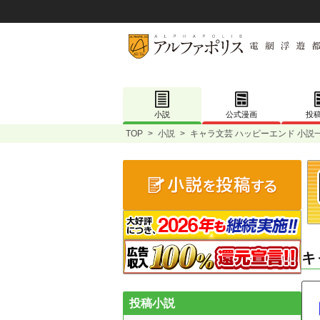
小説
公式漫画
投
TOP
>
小説
>
キャラ文芸 ハッピーエンド 小説
キ
投稿小説