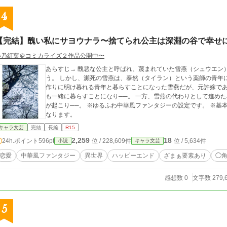
4
【完結】醜い私にサヨウナラ〜捨てられ公主は深淵の谷で幸せ
春乃紅葉＠コミカライズ２作品公開中〜
あらすじ→ 醜悪な公主と呼ばれ、蔑まれていた雪燕（シュウエン
う。 しかし、瀕死の雪燕は、泰然（タイラン）という薬師の青年に助けられ、一命を取り留めた。 山の屋敷で秘薬
作りに明け暮れる青年と暮らすことになった雪燕だが、元許嫁で
も一緒に暮らすことになり──。 一方、雪燕の代わりとして進めた異母妹の婚約は上手く行かず、碧砂国では異変
が起こり──。 ※ゆるふわ中華風ファンタジーの設定です。 ※基本は主人公視点。 たまに別のキャラクター視点に
なります。
キャラ文芸
完結
長編
R15
2,259
18
24h.ポイント
596pt
位 / 228,609件
位 / 5,634件
小説
キャラ文芸
恋愛
中華風ファンタジー
異世界
ハッピーエンド
ざまぁ要素あり
◯
感想数 0
文字数 279,
5