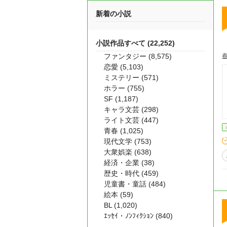
新着の小説
小説作品すべて (22,252)
ファンタジー (8,575)
恋愛 (5,103)
ミステリー (571)
ホラー (755)
SF (1,187)
キャラ文芸 (298)
ライト文芸 (447)
青春 (1,025)
現代文学 (753)
大衆娯楽 (638)
経済・企業 (38)
歴史・時代 (459)
児童書・童話 (484)
絵本 (59)
BL (1,020)
ｴｯｾｲ・ﾉﾝﾌｨｸｼｮﾝ (840)