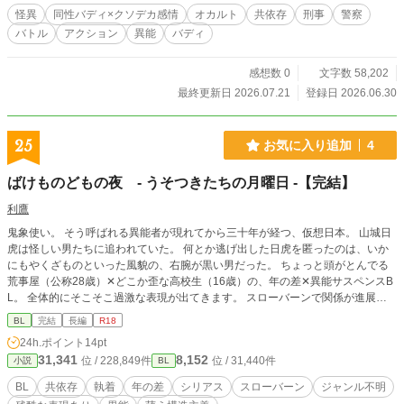
怪異
同性バディ×クソデカ感情
オカルト
共依存
刑事
警察
バトル
アクション
異能
バディ
感想数 0
文字数 58,202
最終更新日 2026.07.21
登録日 2026.06.30
25
お気に入り追加
4
ばけものどもの夜 - うそつきたちの月曜日 -【完結】
利鷹
鬼象使い。 そう呼ばれる異能者が現れてから三十年が経つ、仮想日本。 山城日
虎は怪しい男たちに追われていた。 何とか逃げ出した日虎を匿ったのは、いか
にもやくざものといった風貌の、右腕が黒い男だった。 ちょっと頭がとんでる
荒事屋（公称28歳）✕どこか歪な高校生（16歳）の、年の差✕異能サスペンスB
L。 全体的にそこそこ過激な表現が出てきます。 スローバーンで関係が進展す
るのにかなり時間がかかりますが、後半エモと業でぶんなぐります。 カテゴラ
BL
完結
長編
R18
イズが難しい作品ですが、楽しんでいただければ幸いです。
24h.ポイント
14pt
31,341
8,152
位 / 228,849件
位 / 31,440件
小説
BL
BL
共依存
執着
年の差
シリアス
スローバーン
ジャンル不明