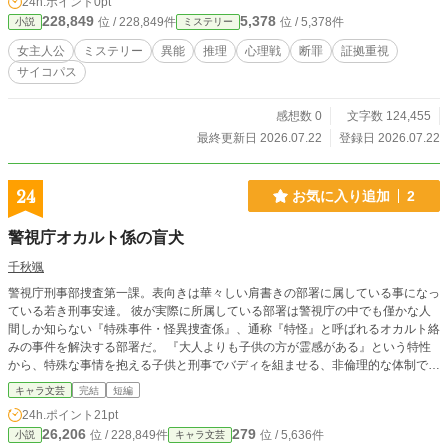
24h.ポイント
0pt
を着せた父親。 村の生活を守るため、死者へ責任を押しつけ
228,849
5,378
位 / 228,849件
位 / 5,378件
小説
ミステリー
た経営者。 見捨てられた者を救うため、他人の身体を寄付の
代価にした神父。 彼らの善意も、愛情も、救った人々も、す
女主人公
ミステリー
異能
推理
心理戦
断罪
証拠重視
べて本物だった。 ミラはそれを否定しない。 理解する。事情
サイコパス
も認める。 それでも、犠牲にされた一人への責任だけは逃が
さない。 これは、声を失った者に代わり、残された物から真
実を拾い上げる物証鑑定士の事件録。
感想数 0
文字数 124,455
最終更新日 2026.07.22
登録日 2026.07.22
24
お気に入り追加
2
警視庁オカルト係の盲犬
千秋颯
警視庁刑事部捜査第一課。表向きは華々しい肩書きの部署に属している事になっ
ている若き刑事安達。 彼が実際に所属している部署は警視庁の中でも僅かな人
間しか知らない『特殊事件・怪異捜査係』、通称『特怪』と呼ばれるオカルト絡
みの事件を解決する部署だ。 『大人よりも子供の方が霊感がある』という特性
から、特殊な事情を抱える子供と刑事でバディを組ませる、非倫理的な体制で運
用されているこの組織は、政府や上層部から黙認される事で成り立っている。
キャラ文芸
完結
短編
そんな組織に属する安達は遠い親戚にあたる慧とバディを組み、日々怪異の対処
24h.ポイント
21pt
に追われていた。 そんなある日、安達は同期である友人から『ユーレイ』の相
26,206
279
位 / 228,849件
位 / 5,636件
小説
キャラ文芸
談を持ち掛けられ、慧と捜査へ繰り出す事となり――？