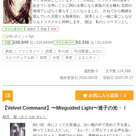
ングを得意としています。 ......今回は、トゥスクルの地域で
起きている争いごとに関わる事になり家族の元を離れ 北部の
地域でしばらく暮らすことになりました。 かねてから離婚を
望んでいた旦那とも無事別れ、 深澤くんと一緒に過ごしなが
らもトゥスクルと対峙します。 彼は、私のシャーマンとして
のお役目にとても大切な人なのですが..... (なぜ大切なのか？
ファンタジー
連載中
長編
R18
気になる方は【異能覚醒編】【深澤舞翔のつぶやき】をどう
24h.ポイント
0pt
ぞ) 恐怖を感じる程の(笑)過剰すぎる愛重め男子のため、受け
228,849
53,336
位 / 228,849件
位 / 53,336件
小説
ファンタジー
容れたり交わしたりしながら 粛々とトゥスクルの地域で起き
てる異常な状況を異能力で収めていくお話となります。 注）
異能
ファンタジー
恋愛
年の差
R18要素しかない
北海洋編はてんこもりのテーマとなっています。 『結いの約
スピリチュアル的
前世
今世
来世
エタニティ
束』は大人の要素てんこ盛り+描写濃い目なので、本能を解放
して楽しんでもらえたら本望です。
感想数 0
文字数 124,386
最終更新日 2026.08.02
登録日 2025.05.27
18
お気に入り追加
2
【Velvet Command】〜Misguided Light〜迷子の光・Ⅰ
朔月 翠（さくつき すい）
幼い頃、伶にとって久世遼は、白い檻の中で初めて手を差し
伸べてくれた人だった。 「おいで」と呼んでくれる声を追い
続けた日々と、突然訪れた別れ。 香椎伶がまだ“はるにぃ”の