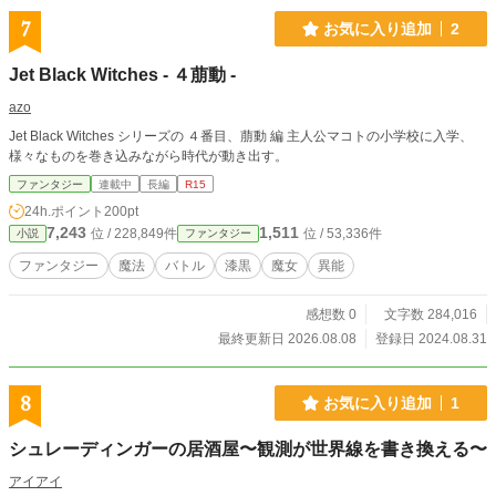
7
お気に入り追加
2
Jet Black Witches - ４萠動 -
azo
Jet Black Witches シリーズの ４番目、萠動 編 主人公マコトの小学校に入学、
様々なものを巻き込みながら時代が動き出す。
ファンタジー
連載中
長編
R15
24h.ポイント
200pt
7,243
1,511
位 / 228,849件
位 / 53,336件
小説
ファンタジー
ファンタジー
魔法
バトル
漆黒
魔女
異能
感想数 0
文字数 284,016
最終更新日 2026.08.08
登録日 2024.08.31
8
お気に入り追加
1
シュレーディンガーの居酒屋〜観測が世界線を書き換える〜
アイアイ