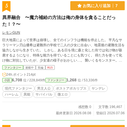
5
お気に入り追加
7
異界融合 〜魔力補給の方法は俺の身体を貪ることだっ
た！？〜
レモンGUN
巨大地震によって世界は崩壊し、全てのインフラは機能を停止した。 平凡なサ
ラリーマン刃山優希は避難所の学校で二人の少女に出会い、地震後の避難生活を
協力しながら生きていた。 しかし、ある日を境に森と化した街では化け物が跋
扈するようになり、特殊な能力を得ていることにも気づく。 得た力を使って化
け物に対抗していたが、少女達の様子がおかしい…。 襲いくるモンスター。迫
り来る少女達。果たして優希はこの崩壊した世界で生き残ることができるのか。
ファンタジー
連載中
長編
R15
ーーーーーーーーーーーー ファンタジー化した現代で、力強い系の女の子達に
24h.ポイント
214pt
愛されまくる話です。 ※他サイトでも投稿しています。
6,708
1,268
位 / 228,849件
位 / 53,336件
小説
ファンタジー
現代ファンタジー
男主人公
ポストアポカリプス
ヤンデレ
ハーレム
異能
サバイバル
微エロ
感想数 0
文字数 196,467
最終更新日 2026.08.08
登録日 2026.07.06