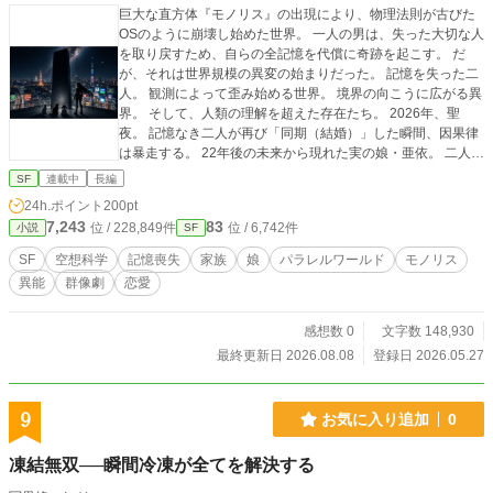
巨大な直方体『モノリス』の出現により、物理法則が古びた
OSのように崩壊し始めた世界。 一人の男は、失った大切な人
を取り戻すため、自らの全記憶を代償に奇跡を起こす。 だ
が、それは世界規模の異変の始まりだった。 記憶を失った二
人。 観測によって歪み始める世界。 境界の向こうに広がる異
界。 そして、人類の理解を超えた存在たち。 2026年、聖
夜。 記憶なき二人が再び「同期（結婚）」した瞬間、因果律
は暴走する。 22年後の未来から現れた実の娘・亜依。 二人の
愛の因子から生まれた究極演算存在『レイイチ』。 世界を侵
SF
連載中
長編
食するモノリスと、その裏で暗躍する超常の存在。 科学と祈
24h.ポイント
200pt
り、愛と演算が交錯する空想科学エンターテインメント。 崩
7,243
83
位 / 228,849件
位 / 6,742件
小説
SF
壊する世界のバグを越え、彼らは奇跡をビルドできるのか―
―。 ✴︎本作は初版です
SF
空想科学
記憶喪失
家族
娘
パラレルワールド
モノリス
異能
群像劇
恋愛
感想数 0
文字数 148,930
最終更新日 2026.08.08
登録日 2026.05.27
9
お気に入り追加
0
凍結無双──瞬間冷凍が全てを解決する