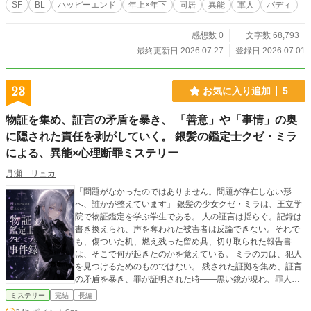
SF
BL
ハッピーエンド
年上×年下
同居
異能
軍人
バディ
感想数 0
文字数 68,793
最終更新日 2026.07.27
登録日 2026.07.01
23
お気に入り追加
5
物証を集め、証言の矛盾を暴き、 「善意」や「事情」の奥
に隠された責任を剥がしていく。 銀髪の鑑定士クゼ・ミラ
による、異能×心理断罪ミステリー
月瀬 リュカ
「問題がなかったのではありません。問題が存在しない形
へ、誰かが整えています」 銀髪の少女クゼ・ミラは、王立学
院で物証鑑定を学ぶ学生である。 人の証言は揺らぐ。記録は
書き換えられ、声を奪われた被害者は反論できない。それで
も、傷ついた机、燃え残った留め具、切り取られた報告書
は、そこで何が起きたのかを覚えている。 ミラの力は、犯人
を見つけるためのものではない。 残された証拠を集め、証言
の矛盾を暴き、罪が証明された時――黒い鏡が現れ、罪人の
仮面を剥がす最後の鑑定《真貌剥離》が始まる。 学校を守る
ミステリー
完結
長編
ため、いじめを隠した教師。 娘を守るため、無実の他人へ罪