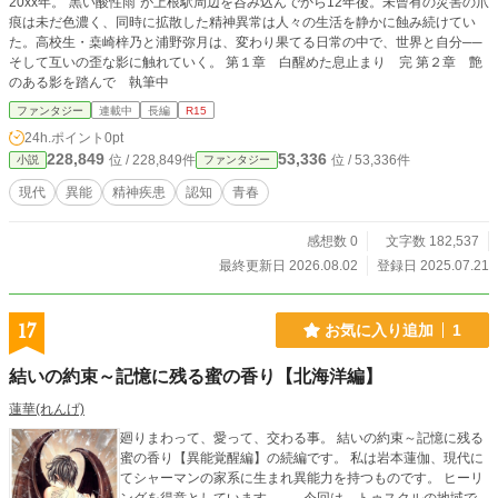
20xx年。“黒い酸性雨”が上根駅周辺を呑み込んでから12年後。未曾有の災害の爪
合は2章から読んでいただいても問題ない構成になってます。
痕は未だ色濃く、同時に拡散した精神異常は人々の生活を静かに蝕み続けてい
「異能一族」「家と血筋」「王子様とお姫様」「契約結婚」
た。高校生・桒崎梓乃と浦野弥月は、変わり果てる日常の中で、世界と自分──
「異種恋愛」「禁断の恋」などがお好きな方に届いたら嬉し
そして互いの歪な影に触れていく。 第１章 白醒めた息止まり 完 第２章 艶
いです。 ※平凡ヒロインの箔付友人か噛ませ犬になりがちな
のある影を踏んで 執筆中
肉食系強気美人と、俺様やスパダリにヒロインを取られる当
て馬枠の幼馴染属性犬系男が好きな人間が書いてます。 ※
ファンタジー
連載中
長編
R15
「寝取られ」が確定している物騒な展開ですがヒロインは一
24h.ポイント
0pt
途で、二人は必ず添い遂げます。 ※ 「異能者集団の地方公務
228,849
53,336
位 / 228,849件
位 / 53,336件
小説
ファンタジー
員」が「怪異を物理攻撃で倒す」泥臭いファンタジーです。
※この物語はフィクションです。実在の地名施設名等が出て
現代
異能
精神疾患
認知
青春
来ますが一切関係ありません。
感想数 0
文字数 182,537
最終更新日 2026.08.02
登録日 2025.07.21
17
お気に入り追加
1
結いの約束～記憶に残る蜜の香り【北海洋編】
蓮華(れんげ)
廻りまわって、愛って、交わる事。 結いの約束～記憶に残る
蜜の香り【異能覚醒編】の続編です。 私は岩本蓮伽、現代に
てシャーマンの家系に生まれ異能力を持つものです。 ヒーリ