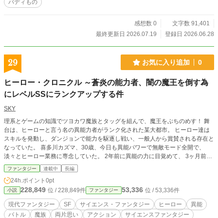
バディもの
感想数 0
文字数 91,401
最終更新日 2026.07.19
登録日 2026.06.28
29
お気に入り追加
0
ヒーロー・クロニクル ～蒼炎の能力者、闇の魔王を倒す為
にレベルSSにランクアップする件
SKY
理系とゲームの知識でツヨカワ魔族とタッグを組んで、魔王をぶちのめす！ 舞
台は、ヒーローと言う名の異能力者がランク化された某大都市。 ヒーロー達は
スキルを発動し、ダンジョンで能力を駆逐し戦い、一般人から賞賛される存在と
なっていた。 喜多川カズマ、30歳、今日も異能パワーで無敵モード全開で、
淡々とヒーロー業務に専念していた。 2年前に異能の力に目覚めて、 3ヶ月前に
ヒーローとして登録してから、 Lv 5550と、ランクHからCにまで上り詰めた。
ファンタジー
連載中
長編
ある日、いつも通りにショーに参加し異能を発揮していた彼は、突然、天空都市
24h.ポイント
0pt
に拉致られる。 そこで出会ったのは、最強の戦闘部族である、ヌイイ族の女、
228,849
53,336
位 / 228,849件
位 / 53,336件
小説
ファンタジー
アリナだった。 二人は協力して、強敵ドラゴンを倒す事に成功する。 だが、彼
女は突然、力の上限値に達して覚醒してしまう。 そこで救えるのは、運命の人
現代ファンタジー
SF
サイエンス・ファンタジー
ヒーロー
異能
からのキスであるとしらされる…… 自分と彼女は、運命の赤い糸で結ばれてい
バトル
魔族
両片思い
アクション
サイエンスファンタジー
る事に気付く。 女性が苦手なのカズマは渋々彼女に口付けして、彼女は事なき