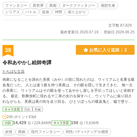
ファンタジー
異世界
異能
ダークファンタジー
感想乞食
シリアス
バトル
追放
仲間
成り上がり
文字数 87,829
最終更新日 2026.07.19
登録日 2026.06.25
28
お気に入り追加
2
令和あやかし絵師奇譚
たちばな立花
画家になることを諦めた美夜（みや）の前に現れたのは、ウィリアムと名乗る吸
血鬼だった。 人とは違う眼を持つ美夜は、その眼を隠して生きてきた。 無一文
の美夜に、ウィリアムはその眼を使ってあやかし探しを手伝ってほしいと依頼す
る。 最近、歌舞伎町に現れる十二単の女のを探すべく、ウィリアムに振り回さ
れながらも、美夜は夜の街を走り回る。 ひとりぼっちの吸血鬼と、嘘で塗り固
められた画家による令和のあやかし探しの行方はいかに――！？ ※他サイトで
キャラ文芸
完結
長編
も投稿しています。
24h.ポイント
63pt
14,429
150
位 / 228,849件
位 / 5,636件
小説
キャラ文芸
妖怪
異能
現代ファンタジー
同性バディ×クソデカ感情