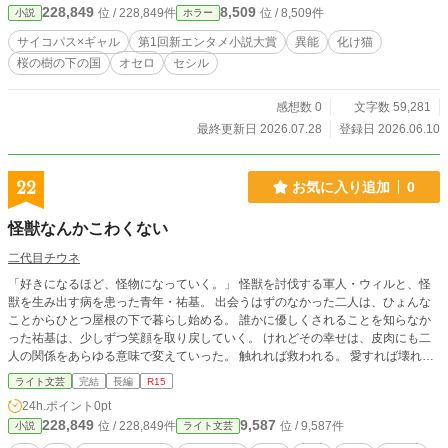
228,849
8,509
位 / 228,849件
位 / 8,509件
小説
ホラー
下の国を壊してセシルを手に入れようとする。
サイコパス×ギャル
第1回新エンタメ小説大賞
異能
化け猫
桜の樹の下の国
オセロ
セシル
感想数 0
文字数 59,281
最終更新日 2026.07.28
登録日 2026.06.10
22
お気に入り追加
0
怪獣なんかこわくない
二代目チウネ
「好きになるほど、怪物になっていく。」 怪獣を討伐する軍人・ウィルと、怪
獣を生み出す病を患った青年・祐基。 出会うはずのなかった二人は、ひょんな
ことからひとつ屋根の下で暮らし始める。 誰かに優しくされることを知らなか
った祐基は、少しずつ笑顔を取り戻していく。 けれどその幸せは、皮肉にも二
人の関係をあらゆる意味で変えていった。 触れれば救われる。 愛すれば壊れて
いく。 これは、人間と怪獣の境界で恋をした二人の物語。 ーーーーー 別のサイ
ライト文芸
完結
長編
R15
トでも連載しています。 毎日18時に更新予定です！
24h.ポイント
0pt
228,849
9,587
位 / 228,849件
位 / 9,587件
小説
ライト文芸