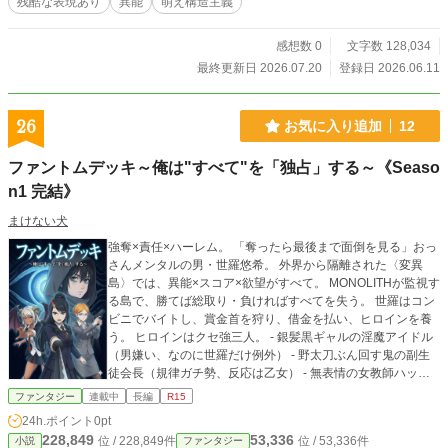
残酷な表現あり
異能
萌え構造主義
感想数 0
文字数 128,034
最終更新日 2026.07.20
登録日 2026.06.11
26
お気に入り追加
12
ファントムデッキ～俺は"すべて"を「独占」する～《Seaso
n1 完結》
まけない犬
強奪×責任×ハーレム。 「奪ったら最後まで面倒を見る」おっ
さんメンタルの男・世羅悠希。 外界から隔離された〈変異
島〉では、異能×スコア×欲望がすべて。 MONOLITHが監視す
る島で、勝てば総取り・負ければすべてを失う。 世羅はコン
ビニでバイトし、賞金首を狩り、借金を払い、ヒロインを養
う。 ヒロインはクセ強三人。 - 銀髪黒ギャルの淫魔アイドル
（男嫌い、なのに世羅だけ例外） - 野太刀ぶん回す鬼の副生
徒会長（規律ガチ勢、反応は乙女） - 無表情の女教師ハッカ
ー（授業しながら戦場を遠隔管制） 世羅のルールは一行だ
ファンタジー
連載中
長編
R15
け。 「養うと決めた女は、全部引き受ける。逃がさない」 支
24h.ポイント
0pt
配はしないが手放さない。この歪んだ誠実さで、島の“力だ
228,849
53,336
位 / 228,849件
位 / 53,336件
小説
ファンタジー
け”の正義をねじ伏せる。 奪う欲望も、背負う責任も、全部引