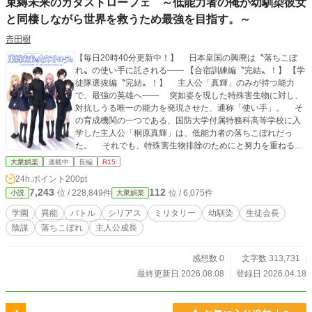
束縛未来のカタストローフェ ～低能力者の俺が幼馴染彼女
と同棲しながら世界を救うため最強を目指す。～
𠮷田樹
【毎日20時40分更新中！】 日本皇国の興廃は〝落ちこぼ
れ〟の使い手に託される―― 【合宿訓練編〝完結〟！】 【学
徒隊選抜編〝完結〟！】 主人公「真輝」のみが持つ能力
で、最強の英雄へ―― 突如姿を現した特殊害生物に対し、
対抗しうる唯一の能力を発現させた、通称「使い手」。 そ
の育成機関の一つである、国防大学付属特務科高等学校に入
学した主人公「桐原真輝」は、低能力者の落ちこぼれだっ
た。 それでも、特殊害生物排除のためにと努力を重ねる真
輝の実力は、対人戦闘に関して卓越したものがあったのだ。
大衆娯楽
連載中
長編
R15
真輝のみが持ちうる技術を駆使し、日本を世界を救うた
24h.ポイント
200pt
め、真輝は強さを求めていく。 これは、低能力者の烙印を
7,243
112
位 / 228,849件
位 / 6,075件
小説
大衆娯楽
押された少年が、人類を救う英雄になるまでの物語。 ※この
物語はフィクションであり、実在の人物・団体とは一切関係
学園
異能
バトル
シリアス
ミリタリー
幼馴染
生徒会長
ありません。 ※当作品内において、昨今では差別的や不適切
陰謀
落ちこぼれ
主人公成長
とされる語句や表現がありますが、作品の独自性と世界観を
表現するためのものです。あらかじめ、ご了承ください。
感想数 0
文字数 313,731
最終更新日 2026.08.08
登録日 2026.04.18