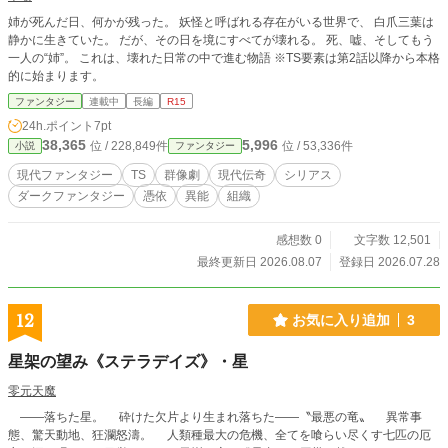
姉が死んだ日、何かが残った。 妖怪と呼ばれる存在がいる世界で、 白爪三葉は
静かに生きていた。 だが、その日を境にすべてが壊れる。 死、嘘、そしてもう
一人の“姉”。 これは、壊れた日常の中で進む物語 ※TS要素は第2話以降から本格
的に始まります。
ファンタジー
連載中
長編
R15
24h.ポイント
7pt
38,365
5,996
位 / 228,849件
位 / 53,336件
小説
ファンタジー
現代ファンタジー
TS
群像劇
現代伝奇
シリアス
ダークファンタジー
憑依
異能
組織
感想数 0
文字数 12,501
最終更新日 2026.08.07
登録日 2026.07.28
12
お気に入り追加
3
星架の望み《ステラデイズ》・星
零元天魔
――落ちた星。 砕けた欠片より生まれ落ちた――〝最悪の竜〟 異常事
態、驚天動地、狂瀾怒濤。 人類種最大の危機、全てを喰らい尽くす七匹の厄