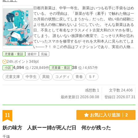
花千世子
日都月新菜は、中学一年生。 新菜はいつも右手に手袋をはめ
ている。 その理由は、「新菜が右手（素手）で触れた物は一
カ月前の状態に戻してしまうから」だった。 幼い頃の経験に
より他人の物に触れないようにしていた。 そんな新菜はある
日、不良として有名なクラスメイト古賀大和のスマホを壊し
てしまう。 誰もいない放課後の教室で、こっそり大和が忘れ
ていったスマホを修理するが それを大和本人に見られてしま
い――？！ ※この作品はフィクションであり、実在の人物・
団体・事件・自然災害等とは一切関係ありません。 また、
児童書・童話
連載中
長編
SF的な被害表現が含まれますが、物語の展開上設定している
24h.ポイント
349pt
ものです。 ――――――――――――――――――――――
4,094
38
位 / 228,849件
位 / 4,657件
小説
児童書・童話
――――――――――― 表紙のイラストは「ノーコピーライ
トガール」様からお借りしました。 https://fromtheasia.com/ill
児童文庫
中学生
異能
コメディ
青春
ＳＦ
ustration/nocopyrightgirl
感想数 1
文字数 24,406
最終更新日 2026.08.08
登録日 2026.07.31
11
お気に入り追加
2
妖の味方 人妖ーー姉が死んだ日 何かが残った
千塲