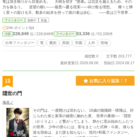
竜は深き眠りから目覚める。 天樹を宿す〝愚者〟は厄災を越えるため、その
力を振るう。 逆望の願い――最悪へ覆る現実――砕け散る理想。 燦々と輝
く星々の架ける天、数多の結末を持って彼の者は歩む。 ――星は三千世界を
知らず、救いの手を伸ばし続けた。 残った天は三千世界の夢を見る。 愚者
ファンタジー
連載中
長編
は壊れた理想／願望を果たす為、朽ち果て崩壊へ向かう己を抱いて歩を進める。
24h.ポイント
0pt
決して折れぬ〝鉄心〟――裁定の〝秤〟。 運命に根付く天樹の縁、選択者
228,849
53,336
位 / 228,849件
位 / 53,336件
小説
ファンタジー
に成れぬ愚かな当事者。 でも、それでも――――その手を伸ばし続ける。
これは―― 〝顕現する竜を殺す〟物語―― 概要―― 投稿日は一日一
伝奇ファンタジー
竜
魔術
異能
学園
人外
怪物
話、あるいはまちまち。 誤字脱字の方がありましたら、コメントの方で教え
て頂ければ幸いです。 この作品は「カクヨム」様、「小説家になろう」様で
感想数 0
文字数 203,777
も公開しています。他にも「世界の修正者は世界を守らない」という作品も書い
ているので、お暇があればそちらもご覧頂ければ嬉しいです。
最終更新日 2026.08.06
登録日 2024.08.17
13
お気に入り追加
7
隠世の門
海谷ノ
その門は、一度開けば戻れない。 16歳の陰陽師・晴飛は、封
じられた術と家系の秘密に触れた夜、 世界の裏側──「隠世
（かくりよ）」と繋がってしまう。 静かに歪み始めたふたつ
の世界。 少年の傍らには、影をまとった式神・斗泉。 彼らを
巡る宿命は、まだ誰も知らない。 現代×和風ファンタジー。