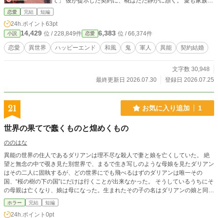
て」 彼が提示した契約に、椛はただ静かに頷く。 愛も家族も
知らぬ椛にとって、それは当然の答えだった。 「俺にとって
恋愛
完結
短編
何より最優先は姉上だ。愛情の類は期待しないでほしい」 そ
24h.ポイント
63pt
う告げた男との、偽りの結婚生活。 しかし千隼と過ごすう
14,429
6,383
位 / 228,849件
位 / 66,374件
小説
恋愛
ち、役に立つことでしか自分の価値を測れなかった椛の中
に、これまで知らなかった感情が芽生えてゆき……。
恋愛
異世界
ハッピーエンド
和風
鬼
軍人
異能
契約結婚
文字数 30,948
最終更新日 2026.07.30
登録日 2026.07.25
21
お気に入り追加
1
世界の果てで蠢くものと煌めくもの
ののはな
異能の世界の住人であるダリアンは理不尽な殺人で妻と娘を亡くしていた。 絶
望と無念の中で覗き見た別世界で、まるで生き写しのような母娘を見たダリアン
はその二人に固執するが、どの世界にでも飛べるはずのダリアンは唯一その
国、“桜の樹の下の国”にだけは行くことが出来なかった。 そうしているうちにそ
の母親は亡くなり、娘は母になった。生まれたその子の名はダリアンの娘と同名
のセシルで、セシルはより一層ダリアンの娘に似ていた。 ある日、ダリアンは
ホラー
完結
短編
セシルが居る国に異変が起きたことを知り、セシルを手に入れるために動き出し
24h.ポイント
0pt
た。 突然発生した黒い靄を操って異世界に干渉し始めたダリアンは、桜の樹の