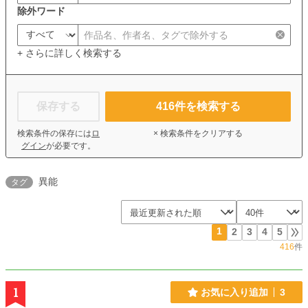
除外ワード
+ さらに詳しく検索する
保存する
416
件を検索する
検索条件の保存には
ロ
× 検索条件をクリアする
グイン
が必要です。
異能
タグ
1
2
3
4
5
416
件
1
お気に入り追加
3