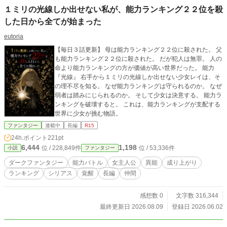
１ミリの光線しか出せない私が、能力ランキング２２位を殺
した日から全てが始まった
eutoria
【毎日３話更新】 母は能力ランキング２２位に殺された。 父
も能力ランキング２２位に殺された。 だが犯人は無罪。 人の
命より能力ランキングの方が価値が高い世界だった。 能力
『光線』 右手から１ミリの光線しか出せない少女レイは、そ
の理不尽を知る。 なぜ能力ランキングは守られるのか。 なぜ
弱者は踏みにじられるのか。 そして少女は決意する。 能力ラ
ンキングを破壊すると。 これは、能力ランキングが支配する
世界に少女が挑む物語。
ファンタジー
連載中
長編
R15
24h.ポイント
221pt
6,444
1,198
位 / 228,849件
位 / 53,336件
小説
ファンタジー
ダークファンタジー
能力バトル
女主人公
異能
成り上がり
ランキング
シリアス
覚醒
長編
仲間
感想数 0
文字数 316,344
最終更新日 2026.08.09
登録日 2026.06.02