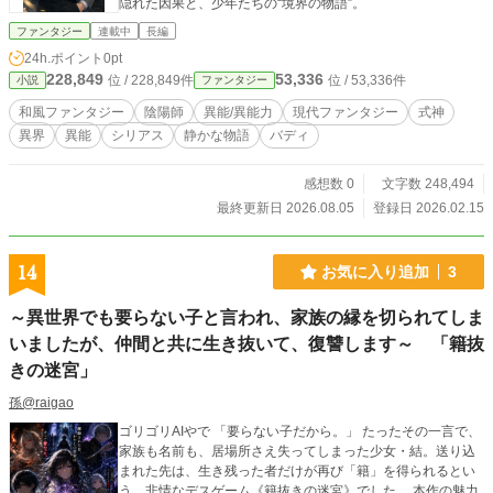
隠れた因果と、少年たちの“境界の物語”。
ファンタジー
連載中
長編
24h.ポイント
0pt
228,849
53,336
位 / 228,849件
位 / 53,336件
小説
ファンタジー
和風ファンタジー
陰陽師
異能/異能力
現代ファンタジー
式神
異界
異能
シリアス
静かな物語
バディ
感想数 0
文字数 248,494
最終更新日 2026.08.05
登録日 2026.02.15
14
お気に入り追加
3
～異世界でも要らない子と言われ、家族の縁を切られてしま
いましたが、仲間と共に生き抜いて、復讐します～ 「籍抜
きの迷宮」
孫@raigao
ゴリゴリAIやで 「要らない子だから。」 たったその一言で、
家族も名前も、居場所さえ失ってしまった少女・結。送り込
まれた先は、生き残った者だけが再び「籍」を得られるとい
う、非情なデスゲーム《籍抜きの迷宮》でした。 本作の魅力