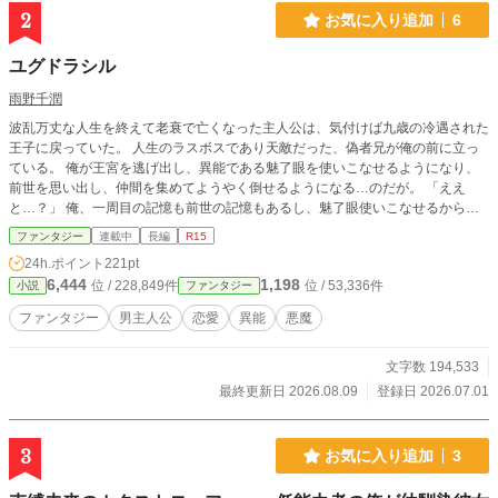
2
お気に入り追加
6
ユグドラシル
雨野千潤
波乱万丈な人生を終えて老衰で亡くなった主人公は、気付けば九歳の冷遇された
王子に戻っていた。 人生のラスボスであり天敵だった、偽者兄が俺の前に立っ
ている。 俺が王宮を逃げ出し、異能である魅了眼を使いこなせるようになり、
前世を思い出し、仲間を集めてようやく倒せるようになる…のだが。 「ええ
と…？」 俺、一周目の記憶も前世の記憶もあるし、魅了眼使いこなせるからも
う倒せるんじゃね？と思いついてしまう。 王政、貴族社会のファンタジーです
ファンタジー
連載中
長編
R15
が、普通に車や銃を使う現代社会に似た世界観で描いています。 無線やＰＣは
24h.ポイント
221pt
あっても、携帯や電話だけは無い世界です。 ピンクブロッサムを一周目の人生
6,444
1,198
位 / 228,849件
位 / 53,336件
小説
ファンタジー
として、その続編になりますが、読んでいなくても大丈夫です。
ファンタジー
男主人公
恋愛
異能
悪魔
文字数 194,533
最終更新日 2026.08.09
登録日 2026.07.01
3
お気に入り追加
3