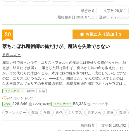
を得る。 魔界から魔物が次々と襲いかかる現代日本で、二人はバディを組んで
同居する事になる。 過去のしくじりから、もう、絶対に女を好きにはならない
感想数 0
文字数 28,611
と決めた筈なのに、自分にひたすら一途で全肯定してくれる彼女に、カズマの心
最終更新日 2026.07.11
登録日 2026.06.30
は少しずつ揺り動かされていき……!? そんな緩やかな日常もつかの間……魔界
から魔族の集団が襲いかかってきた。 彼は、持ち前の理数系の知識とゲームの
知識を駆使して、魔界から襲いかかってくる魔族と戦う。 選ばれし、7人のヒー
30
お気に入り追加
3
ロー達と共に。 努力知らずでのし上がってきたカズマは、 魔族達の前でのたう
ち出来ず、 自分の無力さを悟った。 努力をする必要性を感じて、仲間や地球の
落ちこぼれ魔術師の俺だけが、魔法を失敗できない
為に更なるパワーアップを目指す。 やがて、他者を思いやる気持ちが芽生え
て…… そして、闇の魔族『 ダークナイト』と光の魔族『 アークナイト』の真相
香森 みんと
と、自分の前世について知る事になり…… 選ばれしヒーロー達と、闇の魔族の
霧深い村で育った少年、ユリス・フォルクの魔法には奇妙な欠陥があった。 願
バトルロワイヤルが今、開幕するー！！ ※現代ファンタジーですが、現実的な
えば、結果だけは届く。 落とした皿は割れず、倒木から妹の命も救えた。 だ
日本とは雰囲気や法律が異なる世界観です。
が、その代わりに床はへこみ、木片は妹の腕を傷つけた。 成功しているはずな
のに、ユリスはいつも思う。 ――また、間違えた。 そんな彼が入学したのは、
白き王都アルヴェリアの王立魔術学院。 基礎魔術適性測定で示された判定は、
制御も理論も下位。 けれど、失敗率はゼロ。 落ちこぼれのはずなのに、絶対に
ファンタジー
連載中
長編
失敗できない少年の異常に、結界術師の少女セリア・ノルフェインが気づく。
24h.ポイント
0pt
これは、結果だけ成功してしまう少年が、本当の意味で自分の魔法を手に入れる
228,849
53,336
位 / 228,849件
位 / 53,336件
小説
ファンタジー
物語。
ファンタジー
魔法
学園
近代
シリアス
男主人公
青春
異能
感想数 0
文字数 183,702