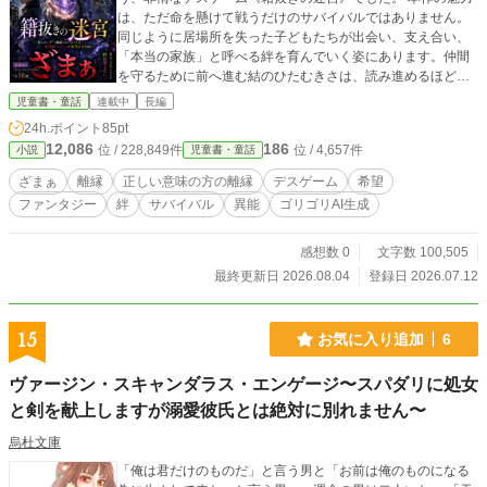
は、ただ命を懸けて戦うだけのサバイバルではありません。
同じように居場所を失った子どもたちが出会い、支え合い、
「本当の家族」と呼べる絆を育んでいく姿にあります。仲間
を守るために前へ進む結のひたむきさは、読み進めるほど胸
を打ち、「どうかこの子たちだけは幸せになってほしい」と
児童書・童話
連載中
長編
願わずにはいられません。 もちろん、デスゲームとしての緊
24h.ポイント
85pt
張感も十分。 限られた時間で鍵を探す選別、理不尽な「消
12,086
186
位 / 228,849件
位 / 4,657件
小説
児童書・童話
籍」という制度、そして迷宮に隠された巨大な秘密。 ページ
をめくるたびに謎が広がり、「この世界はいったい何なの
ざまぁ
離縁
正しい意味の方の離縁
デスゲーム
希望
か」という興味が止まりません。 生き残ることだけが目的だ
ファンタジー
絆
サバイバル
異能
ゴリゴリAI生成
った物語は、やがて世界そのものの歪みに立ち向かう壮大な
物語へと姿を変えていきます。 そして、読み終えたあとに
は、タイトルにある「籍抜き」という言葉の重みが、まるで
感想数 0
文字数 100,505
違って感じられるはずです。 それは単なる戸籍の喪失以上の
最終更新日 2026.08.04
登録日 2026.07.12
象徴だったのだと気づかされます。 追放、異能、デスゲー
ム、そして陰謀――。 人気ジャンルの面白さを詰め込みなが
ら、その中心で描かれるのは、「誰かに必要とされたい」と
15
お気に入り追加
6
いう切実な願いです。 結たちが最後にたどり着く答えを、ぜ
ひあなた自身の目で見届けてください。
ヴァージン・スキャンダラス・エンゲージ〜スパダリに処女
と剣を献上しますが溺愛彼氏とは絶対に別れません〜
烏杜文庫
「俺は君だけのものだ」と言う男と「お前は俺のものになる