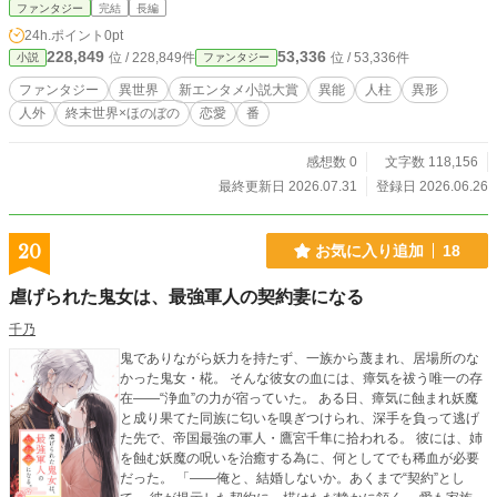
太郎と出会う。 寄り添って暮らしすふたりの前に天領府の使いが現れる。
ファンタジー
完結
長編
意思疎通の利かない使いは、強引にでも明雨を連れ戻そうとし……。
24h.ポイント
0pt
228,849
53,336
位 / 228,849件
位 / 53,336件
小説
ファンタジー
ファンタジー
異世界
新エンタメ小説大賞
異能
人柱
異形
人外
終末世界×ほのぼの
恋愛
番
感想数 0
文字数 118,156
最終更新日 2026.07.31
登録日 2026.06.26
20
お気に入り追加
18
虐げられた鬼女は、最強軍人の契約妻になる
千乃
鬼でありながら妖力を持たず、一族から蔑まれ、居場所のな
かった鬼女・椛。 そんな彼女の血には、瘴気を祓う唯一の存
在――“浄血”の力が宿っていた。 ある日、瘴気に蝕まれ妖魔
と成り果てた同族に匂いを嗅ぎつけられ、深手を負って逃げ
た先で、帝国最強の軍人・鷹宮千隼に拾われる。 彼には、姉
を蝕む妖魔の呪いを治癒する為に、何としてでも稀血が必要
だった。 「――俺と、結婚しないか。あくまで“契約”とし