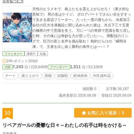
冥界焔つむぎ
天性のヒラメキで、格上たちを震え上がらせろ！（寒さ的な
意味で） 男の名はケイジ。 ボロアパートでヌルい水をすすっ
て生きる底辺フリーター。 たった一度の過ちから、水産加工
会社の巨大冷凍施設に閉じ込められた彼は、氷点下三十五度
の極寒の中で意識を失う。 万に一つの奇跡で意識を取り戻し
た時、その体には奇妙な力が宿っていた──。 闇配信のリン
グで、巨万の富と名声を掴み取れ！ 制約だらけの「瞬間冷
凍」で、王者を出し抜く勝利の条件とは──！？
ファンタジー
連載中
短編
24h.ポイント
200pt
7,243
1,511
位 / 228,849件
位 / 53,336件
小説
ファンタジー
チート
成り上がり
異能
頭脳戦
絶体絶命
AI生成作品
感想数 0
文字数 36,187
最終更新日 2026.08.08
登録日 2026.08.04
10
お気に入り追加
3
リペアガールの憂鬱な日々～わたしの右手は時をかける～