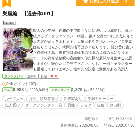
4
お気に入り追加
0
巣窟編 【過去作U01】
Tsuzumi
獣人の少年が、任務の中で散々な目に遭いつつ成長し、戦い
続けるダークファンタジー物語。 散々な目の中には成人向け
な内容が多々含まれます。大量出血や欠損といったグロ要素
はありませんが、拷問的描写は多々あります。 随分昔に書い
た過去作の為、現在別口連載中の秘呪の音織の元になりま
す。その為今後秘呪の音織側で似た様な展開が発生すると思
いますが、暖かい目で見て下さい。なお、一部キャラクター
も重複しておりますが、根本的な設定に変更がある為別人で
す。割り切ってお読み頂けましたら幸いです。
ファンタジー
連載中
長編
R18
24h.ポイント
207pt
6,988
1,379
位 / 228,849件
位 / 53,336件
小説
ファンタジー
少年主人公
拷問、陵辱等有り
性描写あり
受難系ヒーロー
獣人受け
ダークファンタジー風
異能
ショタ
任務
救出劇
感想数 0
文字数 18,003
最終更新日 2026.08.08
登録日 2026.07.30