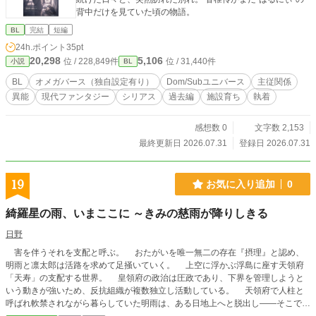
背中だけを見ていた頃の物語。
BL
完結
短編
24h.ポイント
35pt
20,298
5,106
位 / 228,849件
位 / 31,440件
小説
BL
BL
オメガバース（独自設定有り）
Dom/Subユニバース
主従関係
異能
現代ファンタジー
シリアス
過去編
施設育ち
執着
感想数 0
文字数 2,153
最終更新日 2026.07.31
登録日 2026.07.31
19
お気に入り追加
0
綺羅星の雨、いまここに ～きみの慈雨が降りしきる
日野
害を伴うそれを支配と呼ぶ。 おたがいを唯一無二の存在『摂理』と認め、
明雨と凛太郎は活路を求めて足掻いていく。 上空に浮かぶ浮島に座す天領府
「天寿」の支配する世界。 皇領府の政治は圧政であり、下界を管理しようと
いう動きが強いため、反抗組織が複数独立し活動している。 天領府で人柱と
呼ばれ軟禁されながら暮らしていた明雨は、ある日地上へと脱出し――そこで凛