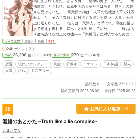
為に生まれて来た」と言う男――運命の男は二人いた。 「天
孫降臨」と同じ頃。葦原中国の人草たちはある「異形」の襲
来を受けていた。 高天原の神は「人草の危機は人草で対応
せよ」と、その「異形」に対抗する能力を持つ「人草」を地
上に送り出した。 彼らは「天津人」と呼ばれ、現在に至る
まで絶えず現れる「異形」と戦い続けていた。 神代より
何度も訪れる地上の危機――「大災厄」に対抗するために産
まれるのが「鞘の処女《おとめ》」。 彼女は同じ天津人の
キャラ文芸
連載中
長編
R15
ますらお「剣比古《つるぎひこ》」と番い「花鞘比売《はな
24h.ポイント
21pt
さやひめ》」となる。 彼女は異形による大災厄に対抗するた
26,206
279
位 / 228,849件
位 / 5,636件
小説
キャラ文芸
めに「男とセックスして剣を産み与え最強の戦士にする」女
である。 約九十年ぶりに現れた「花鞘比売」になる「鞘の
恋愛
現代ファンタジー
異能
群像劇
イケメン
日本神話
獣人
処女」――「勝ち気で図太い」美貌の十七歳・高野原茉莉花
日常
現代
ミステリー
はその素性を隠し、四人のきょうだい達と仙台市郊外で暮ら
していた。 まだ誰ともわからない「剣比古」と番うため、
腹を括って処女を守っていた茉莉花だが、思いがけない相手
感想数 0
文字数 272,028
を好きになってしまう。彼は自分と「結ばれることを許され
最終更新日 2026.08.02
登録日 2025.09.23
ない」男だった。 日に日に異形による被害が深刻さを増
す中で、茉莉花が「生まれて来た理由」と長男の真斗が背負
っていた「重過ぎる使命と秘密」も明かされて行く。 好き
16
お気に入り追加
0
な男と結ばれる。務めも果たす。両方とも絶対に諦めない―
―現代の献姫が死闘（と書いてロマンス）を繰り広げる「ス
濫觴のあとかた ~Truth like a lie complex~
キャンダラス」な現代伝奇日常ファンタジー。 話の展開は
第2章中盤から大きく動き出し、後半からメインである恋愛ミ
九葉ハフリ
ステリーが始まります。 一刻も早く恋愛要素を浴びたい場