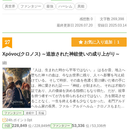
き受けるハーレム戦記。 日常では深夜のコンビニで生活費を
異世界
ファンタジー
最強
ハーレム
異能
稼ぎつつ、常連少女・小鳥と出会う。 ぎこちない会話と尾行
騒動が、やがて大きな火種に……。 ◆こんな人におすすめ -
感想数 0
文字数 269,398
設定が緻密な異能バトル×会話劇が好き - ハーレムものに「責
任」と「覚悟」が欲しい - めんどくさいヒロインを受け止め
最終更新日 2026.07.20
登録日 2025.03.14
る芯の太い主人公が見たい
27
お気に入り追加
1
Χρόνος(クロノス) ～追放された神紋使いの成り上がり～
sIn
『人は、生まれた時から平等ではない。』 はるか昔、地上へ
堕ちた神々の血は、今なお世界に残り、人々へ影響を与え続
けている。 そして時折、その血を色濃く受け継いだ者の手に
は、神に愛された証――『神紋』が刻まれた。 それは才能の
証であり、人の価値を決める指標にもなり得た。 だが、紋章
を持つ者すべてが力を得られるわけではない。 力を開花させ
ることなく、一生を終える者も少なくなかった。 名門アルド
ヘルム家の長男、ファル・アルドヘルム・クロノスもまた、
その一人だった。 父は『英雄』。 弟は『天才』。 これは、
ファンタジー
連載中
長編
人が運命に翻弄されながらも抗い続け、自らの生き様を記し
24h.ポイント
0pt
た物語。
228,849
53,336
位 / 228,849件
位 / 53,336件
小説
ファンタジー