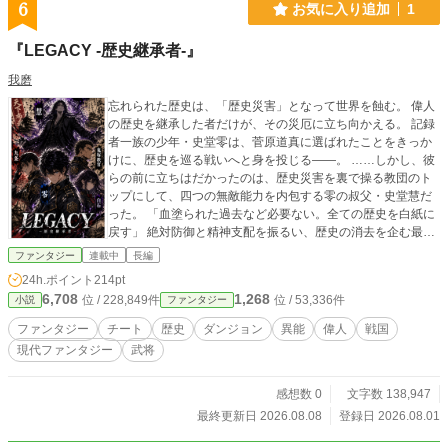
6
お気に入り追加
1
『LEGACY -歴史継承者-』
我磨
忘れられた歴史は、「歴史災害」となって世界を蝕む。 偉人
の歴史を継承した者だけが、その災厄に立ち向かえる。 記録
者一族の少年・史堂零は、菅原道真に選ばれたことをきっか
けに、歴史を巡る戦いへと身を投じる――。 ……しかし、彼
らの前に立ちはだかったのは、歴史災害を裏で操る教団のト
ップにして、四つの無敵能力を内包する零の叔父・史堂慧だ
った。 ​「血塗られた過去など必要ない。全ての歴史を白紙に
戻す」 ​絶対防御と精神支配を振るい、歴史の消去を企む最強
の叔父。 対する零は、仲間たちが命を懸けて繋いできた「生
ファンタジー
連載中
長編
きた証（れきし）」を護るため、五柱の能力を連動させ、決
24h.ポイント
214pt
死の極伝を開花させていく。 ​はたして、神と化した男を前
6,708
1,268
位 / 228,849件
位 / 53,336件
小説
ファンタジー
に、少年はいかにして抗うのか——。 過去を砕き、未来を紡
ぐ。超常×偉人異能バトルファンタジー、堂々開幕！
ファンタジー
チート
歴史
ダンジョン
異能
偉人
戦国
現代ファンタジー
武将
感想数 0
文字数 138,947
最終更新日 2026.08.08
登録日 2026.08.01