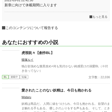
2022-03-01 22:42:30
新章に向けて休載期間に入ります
もっと見る
このコンテンツについて報告する
あなたにおすすめの小説
虎視眈々【創作BL】
猫塚ルイ
独占欲強めな腹黒攻め×何も気付かない鈍感受けの溺愛BL（※付
き合ってない）
文字数：22,036
BL
連載中
短編
愛されたことのない妖精は、今日も抱かれる
Wataru
妖精は商品だ。 人間に値をつけられ、今日も抱かれる。 欲望のま
ま触れる手もある。 優しさのふりをする声もある。 そして、とき