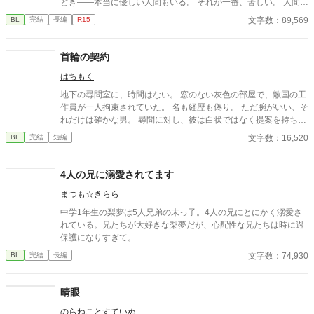
どき――本当に優しい人間もいる。 それが一番、苦しい。 人間に
消費されることには慣れている。 傷つくことにも。 それでも恋を
文字数：89,569
BL
完結
長編
R15
してしまう。 抱かれなくてもいい。 選ばれなくてもいい。 ただ
一度だけ、 「お前がいい」と言われたかった。 優しさが刃にな
る、 檻の中の妖精たちの切ないBL短編集。
首輪の契約
はちもく
地下の尋問室に、時間はない。 窓のない灰色の部屋で、敵国の工
作員が一人拘束されていた。 名も経歴も偽り。 ただ腕がいい、そ
れだけは確かな男。 尋問に対し、彼は白状ではなく提案を持ち出
す。 「白状はしない。だが、契約ならする」 敵国のスパイと、帝
文字数：16,520
BL
完結
短編
国の長官。 交渉は奇妙な形で成立する。 「名前は」 「リュシア
ン」 その日、移り気な猟犬と飼い主の関係が始まった。 やがて、
契約は裏切りへ。 裏切りは、追跡へ。 追跡は――執着へと変わっ
4人の兄に溺愛されてます
ていく。 登場人物 フェリクス・ハルトマン 帝国軍情報部の長
まつも☆きらら
官。 感情を見せない軍人。静かな視線で相手を見定める。 リュシ
アン・モロー 敵国の諜報員。 捕虜の立場でありながら、白状では
中学1年生の梨夢は5人兄弟の末っ子。4人の兄にとにかく溺愛さ
なく契約を持ち出す男。 軽口と皮肉を武器にする。
れている。兄たちが大好きな梨夢だが、心配性な兄たちは時に過
保護になりすぎて。
文字数：74,930
BL
完結
長編
晴眼
のらねことすていぬ