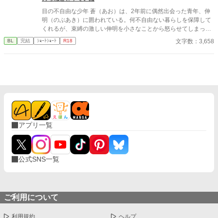
目の不自由な少年 蒼（あお）は、2年前に偶然出会った青年、伸
明（のぶあき）に囲われている。何不自由ない暮らしを保障して
くれるが、束縛の激しい伸明を小さなことから怒らせてしまっ
て……。
文字数：3,658
BL
完結
ｼｮｰﾄｼｮｰﾄ
R18
アプリ一覧
公式SNS一覧
ご利用について
利用規約
ヘルプ