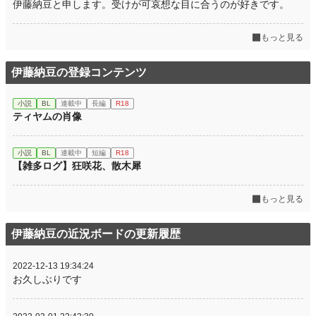
伊藤納豆と申します。受けが可哀想な目に合うのが好きです。
もっと見る
伊藤納豆の登録コンテンツ
小説
BL
連載中
長編
R18
ティヤムの肖像
小説
BL
連載中
短編
R18
【雑多ログ】狂咲花、散木犀
もっと見る
伊藤納豆の近況ボードの更新履歴
2022-12-13 19:34:24
お久しぶりです