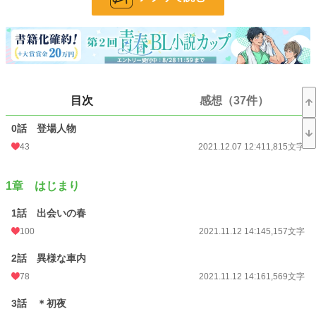
BL
1,301 位 / 31,450 件
お気に入り
1,896
24h.ポイント
248 pt
文字数
504,797
目次
感想（37件）
更新日時
2023.03.03 17:45
0話 登場人物
初回公開日時
2021.11.12 14:14
43
2021.12.07 12:41
1,815文字
週間ポイント
2,190 pt (4,470 位)
1章 はじまり
月間ポイント
9,359 pt (4,776 位)
1話 出会いの春
年間ポイント
101,827 pt (5,898 位)
100
2021.11.12 14:14
5,157文字
累計ポイント
1,914,094 pt (2,959 位)
2話 異様な車内
78
2021.11.12 14:16
1,569文字
3話 ＊初夜