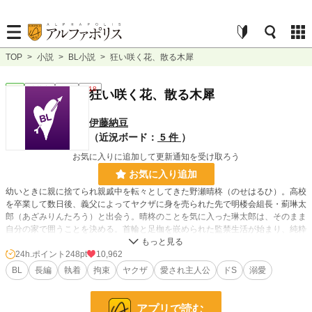
TOP
>
小説
>
BL小説
>
狂い咲く花、散る木犀
BL
連載中
長編
R18
狂い咲く花、散る木犀
伊藤納豆
（近況ボード：
5 件
）
お気に入りに追加して更新通知を受け取ろう
お気に入り追加
幼いときに親に捨てられ親戚中を転々としてきた野瀬晴柊（のせはるひ）。高校
を卒業して数日後、義父によってヤクザに身を売られた先で明楼会組長・薊琳太
郎（あざみりんたろう）と出会う。晴柊のことを気に入った琳太郎は、そのまま
自分の家で囲うことを決める。首輪と足枷を嵌められた監禁生活が始まり、純粋
無垢な晴柊の身体が琳太郎によって強制的に塗り替えられていく。ゆっくりと精
神が崩れていく晴柊は、ある日脱走を決意するが――。無自覚人たらし美少年と
24h.ポイント
248pt
10,962
狂気とも呼べる執着心を持つ男の物語。※R18 ※一部微グロ描写、レイプ表
BL
長編
執着
拘束
ヤクザ
愛され主人公
ドS
溺愛
現、男性妊娠描写アリ
アプリで読む
小説
6,001 位 / 228,924 件