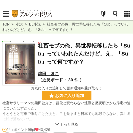
TOP
>
小説
>
BL小説
>
社畜モブの俺、異世界転移したら「Sub」っていわ
れたんだけど。え、「Sub」って何ですか？
BL
連載中
長編
R18
社畜モブの俺、異世界転移したら「Su
b」っていわれたんだけど。え、「Su
b」って何ですか？
鉾田 ほこ
（近況ボード：
30 件
）
お気に入りに追加して更新通知を受け取ろう
お気に入り追加
社畜サラリーマンの柴田健介は、普段と変わらない連勤と徹夜明けから帰宅の途
についたはずだった。
うとうとと電車で眠りこけたあと、目を覚ますと日本でも地球でもない、異世界
に転げ落ちていた。
右も左もわからない世界で、医者から「ダイナミクス」やらというこれまたわけ
のわからないことを告げられ、健介は「sub」だと言われる。
24h.ポイント
99pt
43,426