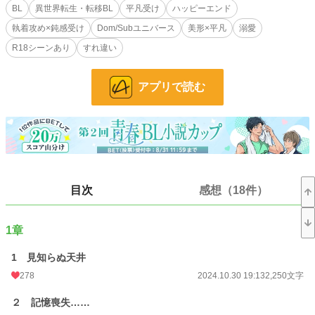
BL
異世界転生・転移BL
平凡受け
ハッピーエンド
そんな医者からの帰り道に急に道端で体調が悪くなって……。
執着攻め×鈍感受け
Dom/Subユニバース
美形×平凡
溺愛
気づいたら、何やら豪奢なベッドに寝かされていて、傍にはイケメンが座ってい
た。
R18シーンあり
すれ違い
異世界転移した冴えない社畜サラリーマン×歳下ワンコなイケメン
紆余曲折はあれど、イケメンにくたびれたおじさんがよちよち溺愛されるお話で
アプリで読む
す。
冴えないもぶリーマンおじさんがなぜかDomのイケメンに執着されることにな
ります。
傾国のモブおぢ爆誕。
異世界から来たんですよ？
normalに決まってます、いや、normalです。っていうか……
そもそも「sub」ってなんですかーーー！？
目次
感想（18件）
※R18シーンは濃厚めのありますのでご注意ください
1章
小説
11,052 位 / 229,045 件
1 見知らぬ天井
BL
2,525 位 / 31,499 件
278
2024.10.30 19:13
2,250文字
お気に入り
901
２ 記憶喪失……
24h.ポイント
99 pt