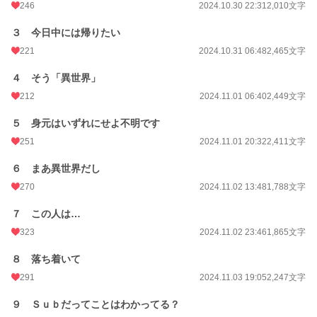
246
2024.10.30 22:31
2,010文字
文字数
377,783
３ 今日中には帰りたい
更新日時
2026.04.26 23:03
221
2024.10.31 06:48
2,465文字
初回公開日時
2024.10.30 19:11
４ そう「異世界」
週間ポイント
1,062 pt (8,645 位)
212
2024.11.01 06:40
2,449文字
月間ポイント
5,884 pt (7,280 位)
５ 身元はいずれにせよ不明です
251
2024.11.01 20:32
2,411文字
年間ポイント
296,340 pt (2,010 位)
６ まあ異世界だし
累計ポイント
663,630 pt (8,358 位)
270
2024.11.02 13:48
1,788文字
７ この人は…
323
2024.11.02 23:46
1,865文字
８ 落ち着いて
291
2024.11.03 19:05
2,247文字
９ Ｓｕｂだってことはわかってる？